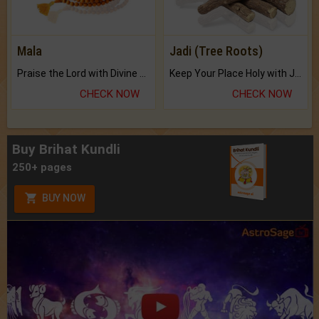
Mala
Jadi (Tree Roots)
Praise the Lord with Divine Energies of Mala.
Keep Your Place Holy with Jadi.
CHECK NOW
CHECK NOW
Buy Brihat Kundli
250+ pages
BUY NOW