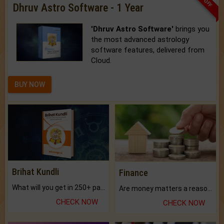
Dhruv Astro Software - 1 Year
'Dhruv Astro Software'
brings you
the most advanced astrology
software features, delivered from
Cloud.
BUY NOW
Brihat Kundli
Finance
What will you get in 250+ pages Colored Brihat Kundli.
Are money matters a reason for the dark-circles under your eyes?
CHECK NOW
CHECK NOW