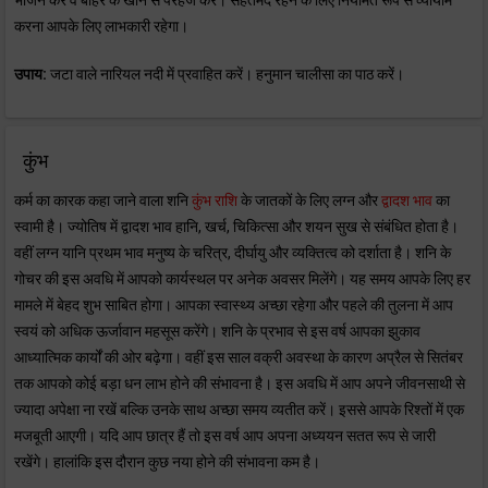
भोजन करें व बाहर के खाने से परहेज करें। सेहतमंद रहने के लिए नियमित रूप से व्यायाम
करना आपके लिए लाभकारी रहेगा।
उपाय:
जटा वाले नारियल नदी में प्रवाहित करें। हनुमान चालीसा का पाठ करें।
कुंभ
कर्म का कारक कहा जाने वाला शनि
कुंभ राशि
के जातकों के लिए लग्न और
द्वादश भाव
का
स्वामी है। ज्योतिष में द्वादश भाव हानि, खर्च, चिकित्सा और शयन सुख से संबंधित होता है।
वहीं लग्न यानि प्रथम भाव मनुष्य के चरित्र, दीर्घायु और व्यक्तित्व को दर्शाता है। शनि के
गोचर की इस अवधि में आपको कार्यस्थल पर अनेक अवसर मिलेंगे। यह समय आपके लिए हर
मामले में बेहद शुभ साबित होगा। आपका स्वास्थ्य अच्छा रहेगा और पहले की तुलना में आप
स्वयं को अधिक ऊर्जावान महसूस करेंगे। शनि के प्रभाव से इस वर्ष आपका झुकाव
आध्यात्मिक कार्यों की ओर बढ़ेगा। वहीं इस साल वक्री अवस्था के कारण अप्रैल से सितंबर
तक आपको कोई बड़ा धन लाभ होने की संभावना है। इस अवधि में आप अपने जीवनसाथी से
ज्यादा अपेक्षा ना रखें बल्कि उनके साथ अच्छा समय व्यतीत करें। इससे आपके रिश्तों में एक
मजबूती आएगी। यदि आप छात्र हैं तो इस वर्ष आप अपना अध्ययन सतत रूप से जारी
रखेंगे। हालांकि इस दौरान कुछ नया होने की संभावना कम है।