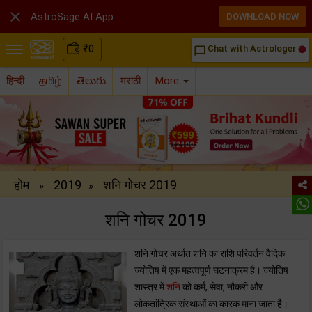

AstroSage AI App
DOWNLOAD NOW
₹
0
Chat with Astrologer
chat_bubble_outline
हिन्दी
தமிழ்
తెలుగు
मराठी
More
होम
2019
शनि गोचर 2019
»
»
शनि गोचर 2019
शनि गोचर अर्थात शनि का राशि परिवर्तन वैदिक
ज्योतिष में एक महत्वपूर्ण घटनाक्रम है। ज्योतिष
शास्त्र में
शनि
को कर्म, सेवा, नौकरी और
लोकतांत्रिक संस्थाओं का कारक माना जाता है।