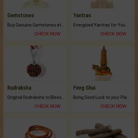
Gemstones
Yantras
Buy Genuine Gemstones at Best Prices.
Energised Yantras for You.
CHECK NOW
CHECK NOW
Rudraksha
Feng Shui
Original Rudraksha to Bless Your Way.
Bring Good Luck to your Place with Feng Shui.
CHECK NOW
CHECK NOW