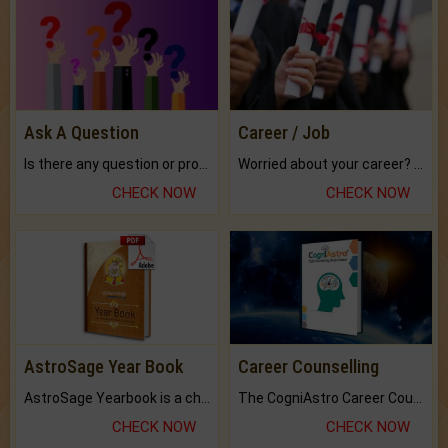
Ask A Question
Career / Job
Is there any question or problem lingering.
Worried about your career? don't know what is.
CHECK NOW
CHECK NOW
AstroSage Year Book
Career Counselling
AstroSage Yearbook is a channel to fulfill your dreams and destiny.
The CogniAstro Career Counselling Report is the most comprehensive report available on this topic.
CHECK NOW
CHECK NOW