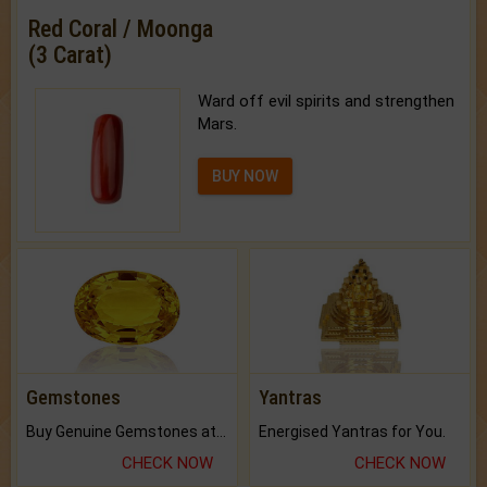
Red Coral / Moonga
(3 Carat)
Ward off evil spirits and strengthen
Mars.
BUY NOW
Gemstones
Yantras
Buy Genuine Gemstones at Best Prices.
Energised Yantras for You.
CHECK NOW
CHECK NOW