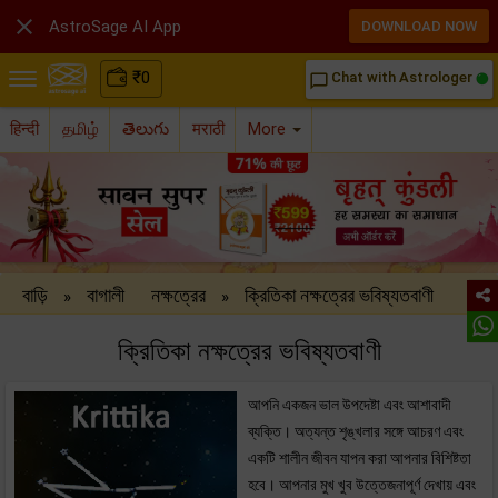

AstroSage AI App
DOWNLOAD NOW
₹
0
Chat with Astrologer
chat_bubble_outline
हिन्दी
தமிழ்
తెలుగు
मराठी
More
বাড়ি
বাগালী
নক্ষত্রের
ক্রিতিকা নক্ষত্রের ভবিষ্যতবাণী
»
»
ক্রিতিকা নক্ষত্রের ভবিষ্যতবাণী
আপনি একজন ভাল উপদেষ্টা এবং আশাবাদী
ব্যক্তি। অত্যন্ত শৃঙ্খলার সঙ্গে আচরণ এবং
একটি শালীন জীবন যাপন করা আপনার বিশিষ্টতা
হবে। আপনার মুখ খুব উত্তেজনাপূর্ণ দেখায় এবং