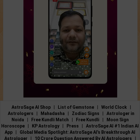
AstroSage AI Shop
|
List of Gemstone
|
World Clock
|
Astrologers
|
Mahadasha
|
Zodiac Signs
|
Astrologer in
Noida
|
Free Kundli Match
|
Free Kundli
|
Moon Sign
Horoscope
|
KP Astrology
|
Press
|
AstroSage AI #1 Indian AI
App
|
Global Media Spotlight: AstroSage AI’s Breakthrough AI
Astrologer
|
10 Crore Question Answered By AI Astrologers
|