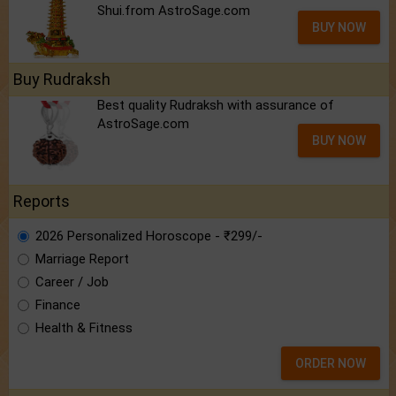
Shui.from AstroSage.com
BUY NOW
Buy Rudraksh
Best quality Rudraksh with assurance of
AstroSage.com
BUY NOW
Reports
2026 Personalized Horoscope - ₹299/-
Marriage Report
Career / Job
Finance
Health & Fitness
ORDER NOW