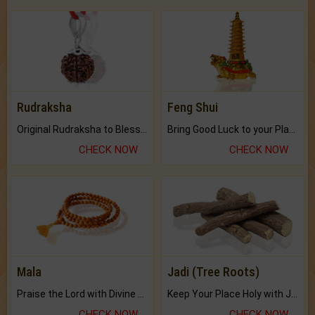
Rudraksha
Feng Shui
Original Rudraksha to Bless Your Way.
Bring Good Luck to your Place with Feng Shui.
CHECK NOW
CHECK NOW
Mala
Jadi (Tree Roots)
Praise the Lord with Divine Energies of Mala.
Keep Your Place Holy with Jadi.
CHECK NOW
CHECK NOW