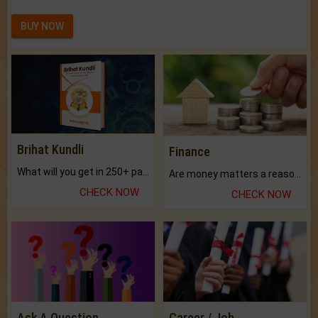
BUY NOW
Brihat Kundli
Finance
What will you get in 250+ pages Colored Brihat Kundli.
Are money matters a reason for the dark-circles under your eyes?
CHECK NOW
CHECK NOW
Ask A Question
Career / Job