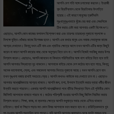
আপনি বেশ গতি সঙ্গে চলাফেরা করবেন। ইংরাজী
শব্দ ক্রিটিক্যাল থেকে ক্রিতিকার উৎপত্তি
হয়েছে। এই কারণে মানুষের ত্রুটিগুলি
পুঙ্খানুপুঙ্খভাবে খুঁজে বের করা এবং সেগুলিকে
ঠিক করার চেষ্টা করা আপনার একটি বিশেষ গুণ।
এছাড়াও, আপনি কোন কাজের ফলাফল বিশ্লেষণ করা এবং তারপর তারমধ্যে লুকানো স্বপক্ষে ও
বিপক্ষে যুক্তি খোঁজার কাজে বিশেষজ্ঞ হবেন। আপনি এক কথার মানুষ এবং সমাজ সেবামূলক কাজে
আগ্রহ দেখাবেন। কিন্তু যখন এটি নাম এবং খ্যাতির ক্ষেত্রে আসে তখন আপনি এটির জন্য কিছুই
করেন না কারণ আপনি কারোর কাছ থেকে অনুগ্রহ নিতে চান না। আপনি নিজেই সবকিছু করার উপর
বিশ্বাস করেন। এছাড়াও, আপনি জানবেন না কিভাবে পরিস্থিতির সঙ্গে খাপ খাইয়ে নিতে হবে তাই
আপনি আপনার সিদ্ধান্তে দৃঢ় থাকবেন। আপনাকে বাইরে থেকে বেশ কঠোর মনে হতে পারে, কিন্তু
অনেক ভালোবাসা, স্নেহ, এবং সমবেদনা আপনার ভিতরে লুকানো আছে। যখন আপনি রেগে যান
তখন শৃঙ্খলা বজায় রাখাই সবচেয়ে শ্রেয়। আপনি কখনও কাউকে ভয় দেখাতে চান না। এছাড়াও
আপনার আধ্যাত্মিকতায় আগ্রহ থাকবে। আপনি জপ, তপা, উপবাস ইত্যাদি করার দ্বারা ধর্মীয় জীবন
উন্নতি করতে পারবেন। একবার আপনি আধ্যাত্মিকতা পথে হাঁটার সিদ্ধান্ত নিলে এই পৃথিবীর কোন
জিনিসই আপনাকে থামাতে পারবে না। কঠোর পরিশ্রমী হওয়ায় আপনি কিছু জিনিস নিয়মিত করায়
বিশ্বাস করেন। শিক্ষা, কাজ, বা ব্যবসার ক্ষেত্রে আপনি শুধুমাত্র সবার থেকে এগিয়ে থাকতে
চাইবেন। ব্যর্থ বা পিছনে পড়ার মত কোন বিষয় আপনাকে বহন করতে হবে না। চারিত্রিকভাবে খুব
সৎ হওয়ায় আপনি প্রতারিত হতে পারেন। যদি আপনি আপনার জন্মস্থান থেকে যতটা সম্ভব দূরে