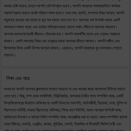
থাকার চেষ্টা করেন, তাহলে আপনি বেশি উপকৃত হবেন। আপনি অন্যদের সমস্যাগুলিতে কার্যকর
পরামর্শ প্রদান করতে যথেষ্ট পরিমাণ সক্ষম হবেন। যখন নাম, খ্যাতি, সম্পদের বিষয় আসবে, আপনি
শুধুমাত্র কারোর দয়া দ্বারা বা ভুল পথ দ্বারা পেতে চান না। আপনার অর্থ উপার্জন করার একটি
অসাধারণ দক্ষতা আছে এবং কঠোর পরিশ্রম দ্বারা কোনো লক্ষ্য পৌঁছানো আপনার অভ্যাস।
আপনার জনসংযোগকারী জীবনও গৌরবময় হবে। আপনি আকর্ষণীয় হবেন এবং প্রেমও স্বচ্ছতা
থাকবে। এগুলি আপনার নিয়ম এবং তত্ত্বের দ্বারা আপনার জীবনে আসবে। আপনি সঙ্গীত এবং
শিল্পকলার দিকে একটি বিশেষ আগ্রহ থাকবে। এছাড়াও, আপনি অন্যদের খুব ভালভাবে শেখাতে
পারবেন।
শিক্ষা এবং আয়
সাধারণত আপনি আপনার জন্মস্থানে থাকতে পারবেন না এবং কাজের জন্য আপনাকে বিভিন্ন স্থানে
যেতে হবে। কিছু পেশা যেমন ফার্মাসিস্ট, ইঞ্জিনিয়ারিং, অলংকার তৈরীর সাথে সম্পর্কিত কাজ, একটি
বিশ্ববিদ্যালয়ের ঊর্ধ্বতন অফিসার বা একটি বিভাগের সভাপতি, আইনজীবী; বিচারক; সেনা; পুলিশ বা
নিরাপত্তা বাহিনী; ফায়ার ব্রিগেডের অফিসার; শিশুর যত্ন ইউনিট; অনাথ আশ্রম সংশ্লিষ্ট কাজ;
ব্যক্তিত্ব উন্নয়ন ও আস্থা নির্মাণ সম্পর্কিত কাজ; আধ্যাত্মিক গুরু বা বক্তা; আগুন সম্পর্কিত ব্যবসা
যেমন মিষ্টান্ন, বেকারি, ওয়েল্ডিং, কামার, সূচিশিল্প, সেলাই, সিরামিক বা চীনামাটি জিনিস তৈরী এবং