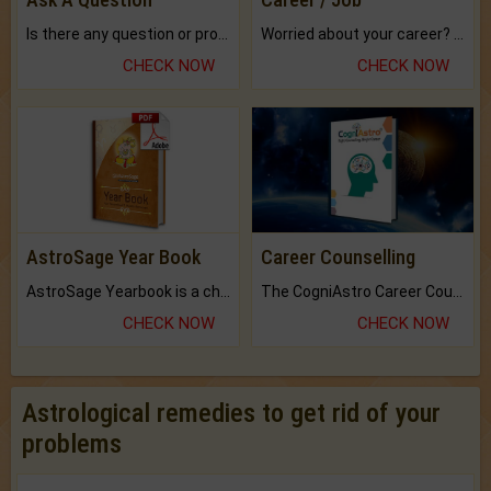
Is there any question or problem lingering.
Worried about your career? don't know what is.
CHECK NOW
CHECK NOW
AstroSage Year Book
Career Counselling
AstroSage Yearbook is a channel to fulfill your dreams and destiny.
The CogniAstro Career Counselling Report is the most comprehensive report available on this topic.
CHECK NOW
CHECK NOW
Astrological remedies to get rid of your
problems