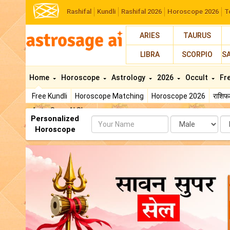
Rashifal
Kundli
Rashifal 2026
Horoscope 2026
T
ARIES
TAURUS
LIBRA
SCORPIO
S
Home
Horoscope
Astrology
2026
Occult
Fr
Free Kundli
Horoscope Matching
Horoscope 2026
राशि
AstroSage AI Shop
Personalized
Name
Da
Horoscope