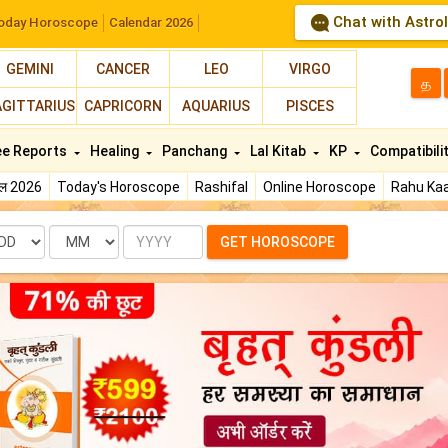
Chat with Astro
oday Horoscope
Calendar 2026
GEMINI
CANCER
LEO
VIRGO
த
AGITTARIUS
CAPRICORN
AQUARIUS
PISCES
ee Reports
Healing
Panchang
Lal Kitab
KP
Compatibili
फल 2026
Today's Horoscope
Rashifal
Online Horoscope
Rahu Kaa
te
Month
Year
GET HOROSCOPE