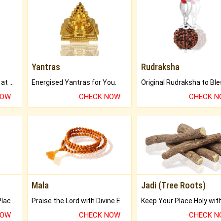
Yantras
Rudraksha
Buy Genuine Gemstones at Best Prices.
Energised Yantras for You.
NOW
CHECK NOW
CHECK 
Mala
Jadi (Tree Roots)
Bring Good Luck to your Place with Feng Shui.
Praise the Lord with Divine Energies of Mala.
NOW
CHECK NOW
CHECK 