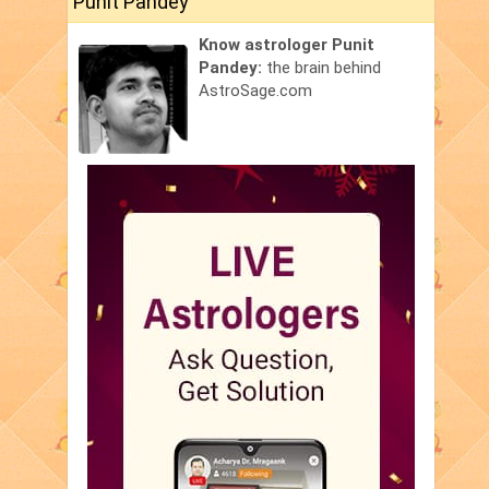
Punit Pandey
Know astrologer Punit
Pandey:
the brain behind
AstroSage.com