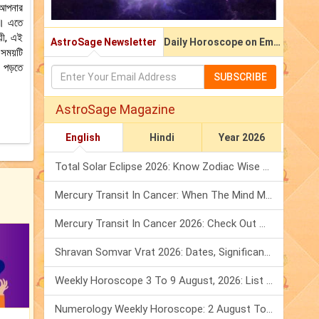
 আপনার
ন। এতে
়ী, এই
AstroSage Newsletter
Daily Horoscope on Email
 সময়টি
 পড়তে
SUBSCRIBE
AstroSage Magazine
English
Hindi
Year 2026
Total Solar Eclipse 2026: Know Zodiac Wise Prediction
Mercury Transit In Cancer: When The Mind Meets The Heart!
Mercury Transit In Cancer 2026: Check Out What It Brings For You
Shravan Somvar Vrat 2026: Dates, Significance & Rituals In August
Weekly Horoscope 3 To 9 August, 2026: List Of Fasts & Festivals
Numerology Weekly Horoscope: 2 August To 8 August, 2026