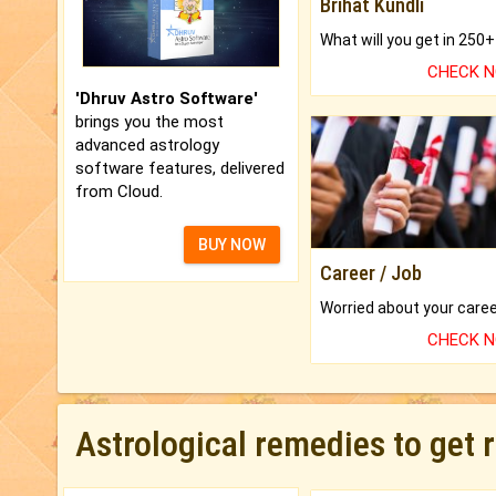
Brihat Kundli
CHECK 
'Dhruv Astro Software'
brings you the most
advanced astrology
software features, delivered
from Cloud.
BUY NOW
Career / Job
CHECK 
Astrological remedies to get 