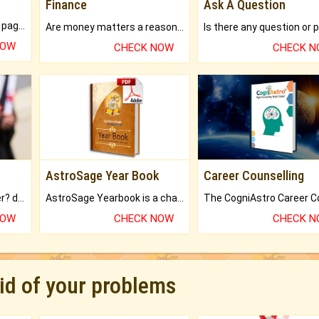
Finance
Ask A Question
What will you get in 250+ pages Colored Brihat Kundli.
Are money matters a reason for the dark-circles under your eyes?
NOW
CHECK NOW
CHECK 
AstroSage Year Book
Career Counselling
Worried about your career? don't know what is.
AstroSage Yearbook is a channel to fulfill your dreams and destiny.
NOW
CHECK NOW
CHECK 
rid of your problems