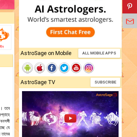
মীন
AstroSage on Mobile
ALL MOBILE APPS
AstroSage TV
SUBSCRIBE
ছে। তবে
সপ্তাহে
নসঙ্গী
্ছে যে
 তাদের