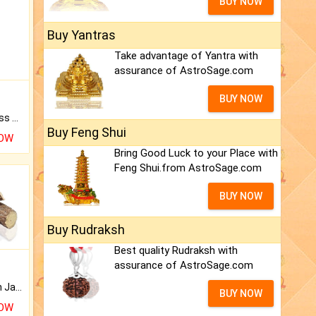
BUY NOW
Buy Yantras
Take advantage of Yantra with
assurance of AstroSage.com
BUY NOW
Original Rudraksha to Bless Your Way.
Buy Feng Shui
NOW
Bring Good Luck to your Place with
Feng Shui.from AstroSage.com
BUY NOW
Buy Rudraksh
Best quality Rudraksh with
assurance of AstroSage.com
Keep Your Place Holy with Jadi.
BUY NOW
NOW