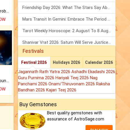
Friendship Day 2026: What The Stars Say About Your Best Friend!
Is there any question or problem lingering.
Mars Transit In Gemini: Embrace The Period Full Of Energy & Intelligence
NOW
Tarot Weekly Horoscope: 2 August To 8 August, 2026
Shanivar Vrat 2026: Saturn Will Serve Justice In Sawan Month!
Festivals
Festival 2026
Holidays 2026
Calendar 2026
Jagannath Rath Yatra 2026
Ashadhi Ekadashi 2026
Guru Purnima 2026
Hariyali Teej 2026
Nag
The CogniAstro Career Counselling Report is the most comprehensive report available on this topic.
Panchami 2026
Onam/Thiruvonam 2026
Raksha
NOW
Bandhan 2026
Kajari Teej 2026
Buy Gemstones
Best quality gemstones with
assurance of AstroSage.com