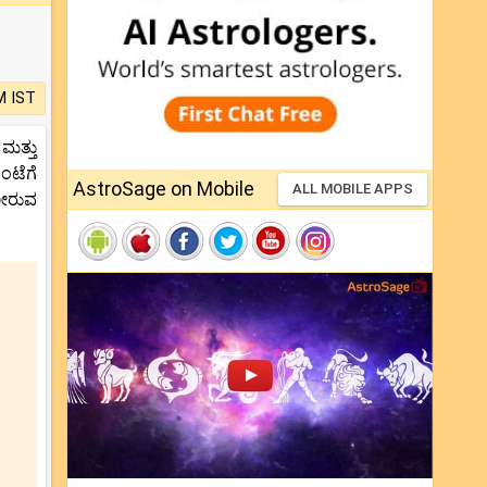
M IST
ಮತ್ತು
ಂಟೆಗೆ
AstroSage on Mobile
ALL MOBILE APPS
ಬೀರುವ