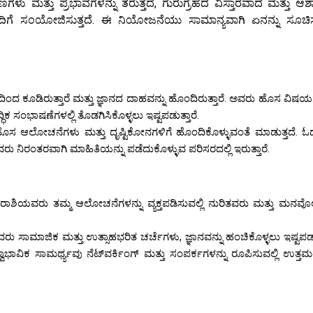
ಳು ಮತ್ತು ಪ್ರಭಾವಗಳನ್ನು ತರುತ್ತದೆ, ಗುರುಗ್ರಹದ ವಿಸ್ತಾರವಾದ ಮತ್ತು ಆಶ
ೆ ಸಂಯೋಜಿಸುತ್ತದೆ. ಈ ನಿಯೋಜನೆಯು ಸಾಮಾನ್ಯವಾಗಿ ಏನನ್ನು ಸೂಚಿಸು
ಂದ ಕೂಡಿರುತ್ತಾರೆ ಮತ್ತು ಜ್ಞಾನದ ದಾಹವನ್ನು ಹೊಂದಿರುತ್ತಾರೆ. ಅವರು ಹೊಸ ವಿಷಯ
 ಸಂಭಾಷಣೆಗಳಲ್ಲಿ ತೊಡಗಿಸಿಕೊಳ್ಳಲು ಇಷ್ಟಪಡುತ್ತಾರೆ.
, ಹೊಸ ಆಲೋಚನೆಗಳು ಮತ್ತು ದೃಷ್ಟಿಕೋನಗಳಿಗೆ ಹೊಂದಿಕೊಳ್ಳುವಂತೆ ಮಾಡುತ್ತದೆ. ಓದ
ಿರಂತರವಾಗಿ ಮಾಹಿತಿಯನ್ನು ಪಡೆದುಕೊಳ್ಳುವ ಪರಿಸರದಲ್ಲಿ ಇರುತ್ತಾರೆ.
ಾಶಿಯವರು ತಮ್ಮ ಆಲೋಚನೆಗಳನ್ನು ವ್ಯಕ್ತಪಡಿಸುವಲ್ಲಿ ನುರಿತವರು ಮತ್ತು ಮನವೊ
ಸಾಮಾಜಿಕ ಮತ್ತು ಉತ್ಸಾಹಭರಿತ ಚರ್ಚೆಗಳು, ಜ್ಞಾನವನ್ನು ಹಂಚಿಕೊಳ್ಳಲು ಇಷ್ಟಪಡುತ
ಕ ಸಾಮರ್ಥ್ಯವು ನೆಟ್‌ವರ್ಕಿಂಗ್ ಮತ್ತು ಸಂಪರ್ಕಗಳನ್ನು ರೂಪಿಸುವಲ್ಲಿ ಉತ್ತಮರನ