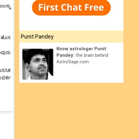
ಲನ್ನು
Punit Pandey
, ಹೊಸ
Know astrologer Punit
ುವುದು
Pandey:
the brain behind
AstroSage.com
ಾನಸಿಕ
ಂಪರ್ಕ