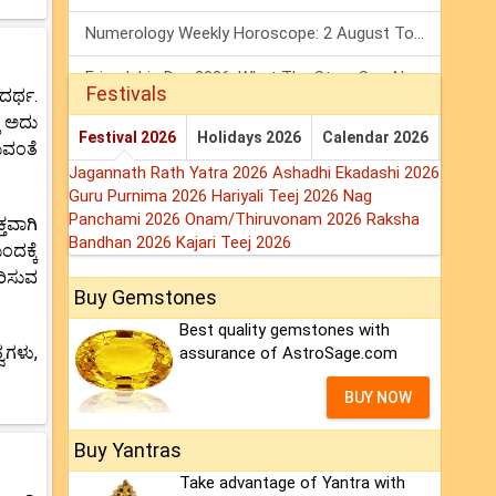
Numerology Weekly Horoscope: 2 August To 8 August, 2026
Friendship Day 2026: What The Stars Say About Your Best Friend!
Festivals
ದರ್ಥ.
ಲಿ ಅದು
Mars Transit In Gemini: Embrace The Period Full Of Energy & Intelligence
Festival 2026
Holidays 2026
Calendar 2026
ುವಂತೆ
Jagannath Rath Yatra 2026
Ashadhi Ekadashi 2026
Guru Purnima 2026
Hariyali Teej 2026
Nag
Panchami 2026
Onam/Thiruvonam 2026
Raksha
ತವಾಗಿ
Bandhan 2026
Kajari Teej 2026
ದಕ್ಕೆ
ರಿಸುವ
Buy Gemstones
Best quality gemstones with
ವಗಳು,
assurance of AstroSage.com
BUY NOW
Buy Yantras
Take advantage of Yantra with