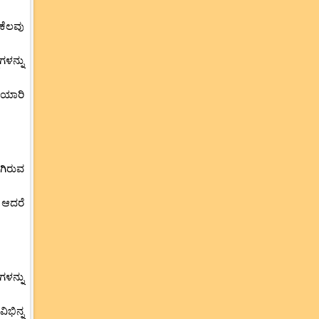
 ಕೆಲವು
ಳನ್ನು
ತಯಾರಿ
ಗಿರುವ
 ಆದರೆ
ಳನ್ನು
ಭಿನ್ನ