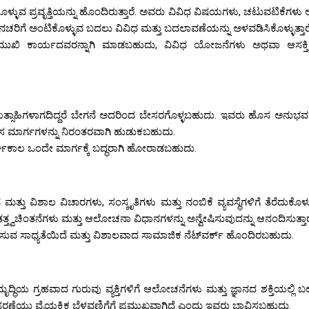
ೊಳ್ಳುವ ಪ್ರವೃತ್ತಿಯನ್ನು ಹೊಂದಿರುತ್ತಾರೆ. ಅವರು ವಿವಿಧ ವಿಷಯಗಳು, ಚಟುವಟಿಕೆಗಳ
ೆ ಅಂಟಿಕೊಳ್ಳುವ ಬದಲು ವಿವಿಧ ಮತ್ತು ಬದಲಾವಣೆಯನ್ನು ಅಳವಡಿಸಿಕೊಳ್ಳುತ್ತಾರೆ
ುಖಿ ಕಾರ್ಯದವರನ್ನಾಗಿ ಮಾಡಬಹುದು, ವಿವಿಧ ಯೋಜನೆಗಳು ಅಥವಾ ಆಸಕ್ತಿಗ
ಉತ್ಸಾಹಿಗಳಾಗದಿದ್ದರೆ ಬೇಗನೆ ಅದರಿಂದ ಬೇಸರಗೊಳ್ಳಬಹುದು. ಇವರು ಹೊಸ ಅನುಭವಗ
ಸ ಮಾರ್ಗಗಳನ್ನು ನಿರಂತರವಾಗಿ ಹುಡುಕಬಹುದು.
ರ್ಘಕಾಲ ಒಂದೇ ಮಾರ್ಗಕ್ಕೆ ಬದ್ಧರಾಗಿ ಹೋರಾಡಬಹುದು.
ಮತ್ತು ವಿಶಾಲ ವಿಚಾರಗಳು, ಸಂಸ್ಕೃತಿಗಳು ಮತ್ತು ನಂಬಿಕೆ ವ್ಯವಸ್ಥೆಗಳಿಗೆ ತೆರೆದುಕೊಳ್
ತತ್ತ್ವಚಿಂತನೆಗಳು ಮತ್ತು ಆಲೋಚನಾ ವಿಧಾನಗಳನ್ನು ಅನ್ವೇಷಿಸುವುದನ್ನು ಆನಂದಿಸುತ್ತಾರ
ಸುವ ಸಾಧ್ಯತೆಯಿದೆ ಮತ್ತು ವಿಶಾಲವಾದ ಸಾಮಾಜಿಕ ನೆಟ್‌ವರ್ಕ್ ಹೊಂದಿರಬಹುದು.
ದ್ಧಿಯ ಗ್ರಹವಾದ ಗುರುವು ವ್ಯಕ್ತಿಗಳಿಗೆ ಆಲೋಚನೆಗಳು ಮತ್ತು ಜ್ಞಾನದ ಶಕ್ತಿಯಲ್ಲಿ
ವಿಸ್ತರಣೆಯು ವೈಯಕ್ತಿಕ ಬೆಳವಣಿಗೆಗೆ ಪ್ರಮುಖವಾಗಿದೆ ಎಂದು ಇವರು ಭಾವಿಸಬಹುದು.