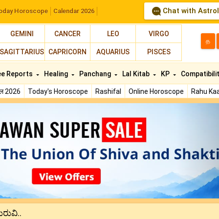
Chat with Astro
oday Horoscope
Calendar 2026
GEMINI
CANCER
LEO
VIRGO
த
SAGITTARIUS
CAPRICORN
AQUARIUS
PISCES
ee Reports
Healing
Panchang
Lal Kitab
KP
Compatibili
फल 2026
Today's Horoscope
Rashifal
Online Horoscope
Rahu Kaa
N
ರುವಿ..