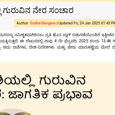
ಿ ಗುರುವಿನ ನೇರ ಸಂಚಾರ
Author:
Sudha Bangera
|
Updated Fri, 24 Jan 2025 01:43 P
ಗರನ್ನು ನವೀಕೃತವಾಗಿರಿಸಲು ಪ್ರತಿ ಹೊಸ ಬ್ಲಾಗ್ ಬಿಡುಗಡೆಯೊಂದಿಗೆ ಇತ್ತೀಚಿನ 
ಯತ್ನಿಸುತ್ತದೆ. ಈ ಲೇಖನದಲ್ಲಿ ನಾವು 4 ನೇ ಫೆಬ್ರವರಿ, 2025 ರಂದು 13:46 ಗ
 ಅದು ರಾಶಿಗಳು, ದೇಶ-ವಿದೇಶಗಳು ಮತ್ತು ಷೇರು ಮಾರುಕಟ್ಟೆಯ ಮೇಲೆ 