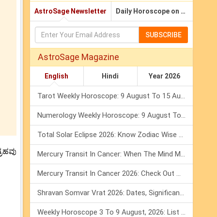
AstroSage Newsletter
Daily Horoscope on Email
SUBSCRIBE
AstroSage Magazine
English
Hindi
Year 2026
Tarot Weekly Horoscope: 9 August To 15 August, 2026
Numerology Weekly Horoscope: 9 August To 15 August, 2026
Total Solar Eclipse 2026: Know Zodiac Wise Prediction
್ರಹವು
Mercury Transit In Cancer: When The Mind Meets The Heart!
Mercury Transit In Cancer 2026: Check Out What It Brings For You
Shravan Somvar Vrat 2026: Dates, Significance & Rituals In August
Weekly Horoscope 3 To 9 August, 2026: List Of Fasts & Festivals