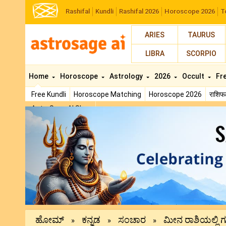
Rashifal
Kundli
Rashifal 2026
Horoscope 2026
T
ARIES
TAURUS
LIBRA
SCORPIO
Home
Horoscope
Astrology
2026
Occult
Fr
Free Kundli
Horoscope Matching
Horoscope 2026
राशि
AstroSage AI Shop
Previous
ಹೋಮ್
ಕನ್ನಡ
ಸಂಚಾರ
ಮೀನ ರಾಶಿಯಲ್ಲಿ ಗು
»
»
»