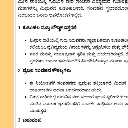
ಮೀನ ರಾಶಿಯಲ್ಲಿ ಗುರುವಿನ ನೇರ ಸಂಚಾರ ವಿಶಿಷ್ಟವಾದ ಗುಣಲಕ್ಷಣಗ
ಗುಣಗಳನ್ನು ಮಿಥುನದ ಕುತೂಹಲಕಾರಿ, ಸಂವಹನ ಸ್ವಭಾವದೊಂದಿಗ
ಎಂಬುದರ ಒಂದು ಅವಲೋಕನ ಇಲ್ಲಿದೆ:
1.
ಕುತೂಹಲ ಮತ್ತು ಬೌದ್ಧಿಕ ವಿಸ್ತರಣೆ
ಮಿಥುನ ರಾಶಿಯಲ್ಲಿ ಗುರು ಇರುವವರು ಸ್ವಾಭಾವಿಕವಾಗಿ ಕುತೂಹಲದಿ
ಕಲಿಯಲು, ವೈವಿಧ್ಯಮಯ ವಿಷಯಗಳನ್ನು ಅನ್ವೇಷಿಸಲು ಮತ್ತು ಬೌದ್ಧಿಕ
ಇವರ ಮನಸ್ಸು ಸಾಮಾನ್ಯವಾಗಿ ತ್ವರಿತ ಮತ್ತು ಚುರುಕಾಗಿರುತ್ತದೆ
ಪ್ರಯಾಣ, ಅಥವಾ ಇತರರೊಂದಿಗೆ ತೊಡಗಿಸಿಕೊಳ್ಳುವ ಮೂಲಕ ಇವರು ನ
2.
ಪ್ರಬಲ ಸಂವಹನ ಕೌಶಲ್ಯಗಳು
ಈ ನಿಯೋಜನೆಗೆ ಸಂವಹನವು ಪ್ರಮುಖ ಶಕ್ತಿಯಾಗಿದೆ. ಮಿಥುನ ರ
ಭಾಷಣಕಾರರು ಅಥವಾ ಬರಹಗಾರರಾಗಬಹುದು.
ಮೀನ ರಾಶಿಯಲ್ಲಿ ಗುರುವಿನ ನೇರ ಸಂಚಾರ ಇರುವ ಸ್ಥಳೀಯರುಅವರು 
ಮಾತಿನ ಮೂಲಕ ಇತರರೊಂದಿಗೆ ಸಂಪರ್ಕ ಸಾಧಿಸುವ ಅವರ ಸ್ವಾಭಾವಿ
ಮಾಡುತ್ತದೆ.
3.
ಬಹುಮುಖಿ