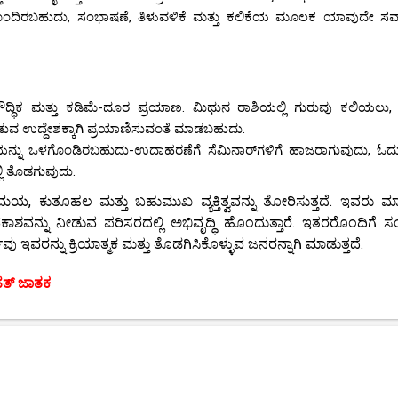
ಹೊಂದಿರಬಹುದು, ಸಂಭಾಷಣೆ, ತಿಳುವಳಿಕೆ ಮತ್ತು ಕಲಿಕೆಯ ಮೂಲಕ ಯಾವುದೇ ಸವಾ
ಬೌದ್ಧಿಕ ಮತ್ತು ಕಡಿಮೆ-ದೂರ ಪ್ರಯಾಣ. ಮಿಥುನ ರಾಶಿಯಲ್ಲಿ ಗುರುವು ಕಲಿಯಲು
ಡುವ ಉದ್ದೇಶಕ್ಕಾಗಿ ಪ್ರಯಾಣಿಸುವಂತೆ ಮಾಡಬಹುದು.
ೆಯನ್ನು ಒಳಗೊಂಡಿರಬಹುದು-ಉದಾಹರಣೆಗೆ ಸೆಮಿನಾರ್‌ಗಳಿಗೆ ಹಾಜರಾಗುವುದು, ಓದ
ಿ ತೊಡಗುವುದು.
ಯ, ಕುತೂಹಲ ಮತ್ತು ಬಹುಮುಖ ವ್ಯಕ್ತಿತ್ವವನ್ನು ತೋರಿಸುತ್ತದೆ. ಇವರು ಮ
ಶವನ್ನು ನೀಡುವ ಪರಿಸರದಲ್ಲಿ ಅಭಿವೃದ್ಧಿ ಹೊಂದುತ್ತಾರೆ. ಇತರರೊಂದಿಗೆ ಸ
ಇವರನ್ನು ಕ್ರಿಯಾತ್ಮಕ ಮತ್ತು ತೊಡಗಿಸಿಕೊಳ್ಳುವ ಜನರನ್ನಾಗಿ ಮಾಡುತ್ತದೆ.
ಹತ್ ಜಾತಕ