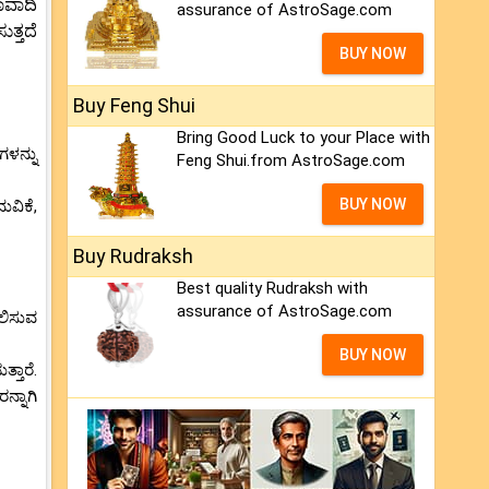
ಾವಾದಿ
assurance of AstroSage.com
ತ್ತದೆ
BUY NOW
Buy Feng Shui
Bring Good Luck to your Place with
ಗಳನ್ನು
Feng Shui.from AstroSage.com
BUY NOW
ುವಿಕೆ,
Buy Rudraksh
Best quality Rudraksh with
assurance of AstroSage.com
ಲಿಸುವ
BUY NOW
್ತಾರೆ.
್ನಾಗಿ