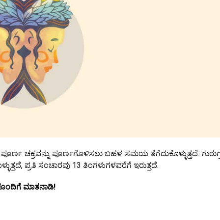
ತ್ತ ಪೂರ್ಣ ಚಕ್ರವನ್ನು ಪೂರ್ಣಗೊಳಿಸಲು ಬಹಳ ಸಮಯ ತೆಗೆದುಕೊಳ್ಳುತ್ತದೆ. ಗುರುಗ
್ಳುತ್ತದೆ, ಪ್ರತಿ ಸಂಚಾರವು 13 ತಿಂಗಳುಗಳವರೆಗೆ ಇರುತ್ತದೆ.
ೊಂದಿಗೆ ಮಾತನಾಡಿ!