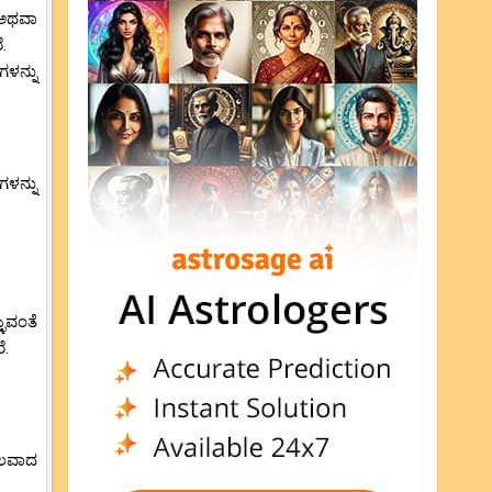
ು ಅಥವಾ
.
ಳನ್ನು
ಳನ್ನು
ಳುವಂತೆ
ೆ.
 ಬಲವಾದ