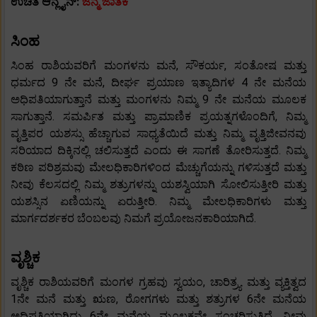
ಉಚಿತ ಆನ್ಲೈನ್:
ಜನ್ಮ ಜಾತಕ
ಸಿಂಹ
ಸಿಂಹ ರಾಶಿಯವರಿಗೆ ಮಂಗಳನು ​​ಮನೆ, ಸೌಕರ್ಯ, ಸಂತೋಷ ಮತ್ತು
ಧರ್ಮದ 9 ನೇ ಮನೆ, ದೀರ್ಘ ಪ್ರಯಾಣ ಇತ್ಯಾದಿಗಳ 4 ನೇ ಮನೆಯ
ಅಧಿಪತಿಯಾಗುತ್ತಾನೆ ಮತ್ತು ಮಂಗಳನು ​​ನಿಮ್ಮ 9 ನೇ ಮನೆಯ ಮೂಲಕ
ಸಾಗುತ್ತಾನೆ. ಸಮರ್ಪಿತ ಮತ್ತು ಪ್ರಾಮಾಣಿಕ ಪ್ರಯತ್ನಗಳೊಂದಿಗೆ, ನಿಮ್ಮ
ವೃತ್ತಿಪರ ಯಶಸ್ಸು ಹೆಚ್ಚಾಗುವ ಸಾಧ್ಯತೆಯಿದೆ ಮತ್ತು ನಿಮ್ಮ ವೃತ್ತಿಜೀವನವು
ಸರಿಯಾದ ದಿಕ್ಕಿನಲ್ಲಿ ಚಲಿಸುತ್ತದೆ ಎಂದು ಈ ಸಾಗಣೆ ತೋರಿಸುತ್ತದೆ. ನಿಮ್ಮ
ಕಠಿಣ ಪರಿಶ್ರಮವು ಮೇಲಧಿಕಾರಿಗಳಿಂದ ಮೆಚ್ಚುಗೆಯನ್ನು ಗಳಿಸುತ್ತದೆ ಮತ್ತು
ನೀವು ಕೆಲಸದಲ್ಲಿ ನಿಮ್ಮ ಶತ್ರುಗಳನ್ನು ಯಶಸ್ವಿಯಾಗಿ ಸೋಲಿಸುತ್ತೀರಿ ಮತ್ತು
ಯಶಸ್ಸಿನ ಏಣಿಯನ್ನು ಏರುತ್ತೀರಿ. ನಿಮ್ಮ ಮೇಲಧಿಕಾರಿಗಳು ಮತ್ತು
ಮಾರ್ಗದರ್ಶಕರ ಬೆಂಬಲವು ನಿಮಗೆ ಪ್ರಯೋಜನಕಾರಿಯಾಗಿದೆ.
ವೃಶ್ಚಿಕ
ವೃಶ್ಚಿಕ ರಾಶಿಯವರಿಗೆ ಮಂಗಳ ಗ್ರಹವು ಸ್ವಯಂ, ಚಾರಿತ್ರ್ಯ ಮತ್ತು ವ್ಯಕ್ತಿತ್ವದ
1ನೇ ಮನೆ ಮತ್ತು ಋಣ, ರೋಗಗಳು ಮತ್ತು ಶತ್ರುಗಳ 6ನೇ ಮನೆಯ
ಅಧಿಪತಿಯಾಗಿದ್ದು 6ನೇ ಮನೆಯ ಮೂಲಕವೇ ಸಂಚರಿಸುತ್ತಿದೆ. ನೀವು