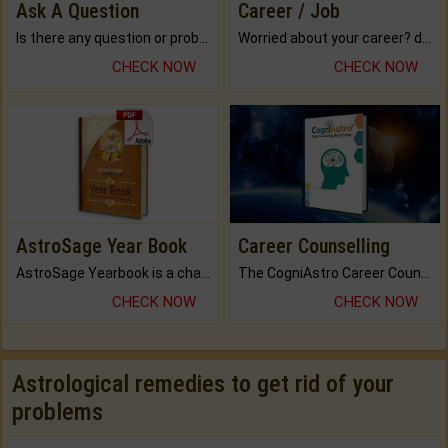
Ask A Question
Career / Job
Is there any question or problem lingering.
Worried about your career? don't know what is.
CHECK NOW
CHECK NOW
AstroSage Year Book
Career Counselling
AstroSage Yearbook is a channel to fulfill your dreams and destiny.
The CogniAstro Career Counselling Report is the most comprehensive report available on this topic.
CHECK NOW
CHECK NOW
Astrological remedies to get rid of your
problems