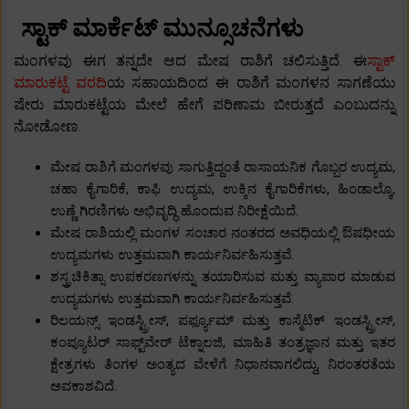
ಸ್ಟಾಕ್ ಮಾರ್ಕೆಟ್ ಮುನ್ಸೂಚನೆಗಳು
ಮಂಗಳವು ಈಗ ತನ್ನದೇ ಆದ ಮೇಷ ರಾಶಿಗೆ ಚಲಿಸುತ್ತಿದೆ. ಈ
ಸ್ಟಾಕ್
ಮಾರುಕಟ್ಟೆ ವರದಿ
ಯ ಸಹಾಯದಿಂದ ಈ ರಾಶಿಗೆ ಮಂಗಳನ ಸಾಗಣೆಯು
ಷೇರು ಮಾರುಕಟ್ಟೆಯ ಮೇಲೆ ಹೇಗೆ ಪರಿಣಾಮ ಬೀರುತ್ತದೆ ಎಂಬುದನ್ನು
ನೋಡೋಣ.
ಮೇಷ ರಾಶಿಗೆ ಮಂಗಳವು ಸಾಗುತ್ತಿದ್ದಂತೆ ರಾಸಾಯನಿಕ ಗೊಬ್ಬರ ಉದ್ಯಮ,
ಚಹಾ ಕೈಗಾರಿಕೆ, ಕಾಫಿ ಉದ್ಯಮ, ಉಕ್ಕಿನ ಕೈಗಾರಿಕೆಗಳು, ಹಿಂಡಾಲ್ಕೊ,
ಉಣ್ಣೆ ಗಿರಣಿಗಳು ಅಭಿವೃದ್ಧಿ ಹೊಂದುವ ನಿರೀಕ್ಷೆಯಿದೆ.
ಮೇಷ ರಾಶಿಯಲ್ಲಿ ಮಂಗಳ ಸಂಚಾರ ನಂತರದ ಅವಧಿಯಲ್ಲಿ ಔಷಧೀಯ
ಉದ್ಯಮಗಳು ಉತ್ತಮವಾಗಿ ಕಾರ್ಯನಿರ್ವಹಿಸುತ್ತವೆ.
ಶಸ್ತ್ರಚಿಕಿತ್ಸಾ ಉಪಕರಣಗಳನ್ನು ತಯಾರಿಸುವ ಮತ್ತು ವ್ಯಾಪಾರ ಮಾಡುವ
ಉದ್ಯಮಗಳು ಉತ್ತಮವಾಗಿ ಕಾರ್ಯನಿರ್ವಹಿಸುತ್ತವೆ.
ರಿಲಯನ್ಸ್ ಇಂಡಸ್ಟ್ರೀಸ್, ಪರ್ಫ್ಯೂಮ್ ಮತ್ತು ಕಾಸ್ಮೆಟಿಕ್ ಇಂಡಸ್ಟ್ರೀಸ್,
ಕಂಪ್ಯೂಟರ್ ಸಾಫ್ಟ್‌ವೇರ್ ಟೆಕ್ನಾಲಜಿ, ಮಾಹಿತಿ ತಂತ್ರಜ್ಞಾನ ಮತ್ತು ಇತರ
ಕ್ಷೇತ್ರಗಳು ತಿಂಗಳ ಅಂತ್ಯದ ವೇಳೆಗೆ ನಿಧಾನವಾಗಲಿದ್ದು, ನಿರಂತರತೆಯ
ಅವಕಾಶವಿದೆ.