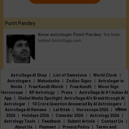
Punit Pandey
Know astrologer Punit Pandey:
the brain
behind AstroSage.com
AstroSage AI Shop
|
List of Gemstone
|
World Clock
|
Astrologers
|
Mahadasha
|
Zodiac Signs
|
Astrologer in
Noida
|
Free Kundli Match
|
Free Kundli
|
Moon Sign
Horoscope
|
KP Astrology
|
Press
|
AstroSage AI #1 Indian AI
App
|
Global Media Spotlight: AstroSage AI’s Breakthrough AI
Astrologer
|
10 Crore Question Answered By AI Astrologers
|
AstroSage AI Reviews
|
Lal Kitab
|
Horoscope 2026
|
राशिफल
2026
|
Holidays 2026
|
Calendar 2026
|
Astrology 2026
|
Astrology Tools
|
Feedback
|
Submit Article
|
Contact Us
|
About Us
|
Payment
|
Privacy Policy
|
Terms and