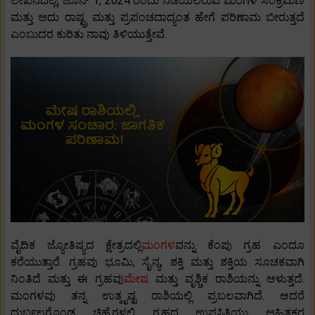
ಲೇಖನದಲ್ಲಿ, ಜೂನ್ 1, 2024 ರಂದು ನಡೆಯಲಿರುವ ಮಂಗಳ ಸಂಕ್ರಮಣ
ಮತ್ತು ಅದು ರಾಷ್ಟ್ರ ಮತ್ತು ಪ್ರಪಂಚದಾದ್ಯಂತ ಹೇಗೆ ಪರಿಣಾಮ ಬೀರುತ್ತದೆ
ಎಂಬುದರ ಕುರಿತು ನಾವು ತಿಳಿಯುತ್ತೇವೆ.
ವೈದಿಕ ಜ್ಯೋತಿಷ್ಯದ ಕ್ಷೇತ್ರದಲ್ಲಿ
ಮಂಗಳ
ವನ್ನು ಕೆಂಪು ಗ್ರಹ ಎಂದೂ
ಕರೆಯುತ್ತಾರೆ. ಗ್ರಹವು ಭೂಮಿ, ಸೈನ್ಯ, ಶಕ್ತಿ ಮತ್ತು ಶಕ್ತಿಯ ಸೂಚಕವಾಗಿ
ನಿಂತಿದೆ ಮತ್ತು ಈ ಗ್ರಹವು
ಮೇಷ
ಮತ್ತು ವೃಶ್ಚಿಕ ರಾಶಿಯನ್ನು ಆಳುತ್ತದೆ.
ಮಂಗಳವು ತನ್ನ ಉತ್ಕೃಷ್ಟ ರಾಶಿಯಲ್ಲಿ ಪ್ರಬಲವಾಗಿದೆ. ಆದರೆ
ದುರ್ಬಲಗೊಂಡ ಚಿಹ್ನೆಗಳಲ್ಲಿ ಗ್ರಹದ ಉಪಸ್ಥಿತಿಯು ಅಹಿತಕರ