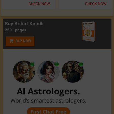
CHECK NOW
CHECK NOW
Buy Brihat Kundli
250+ pages
BUY NOW