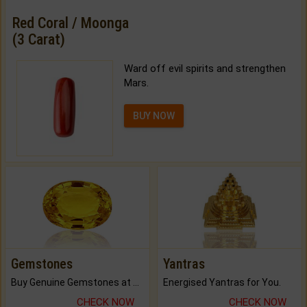
Red Coral / Moonga
(3 Carat)
Ward off evil spirits and strengthen
Mars.
BUY NOW
Gemstones
Yantras
Buy Genuine Gemstones at Best Prices.
Energised Yantras for You.
CHECK NOW
CHECK NOW