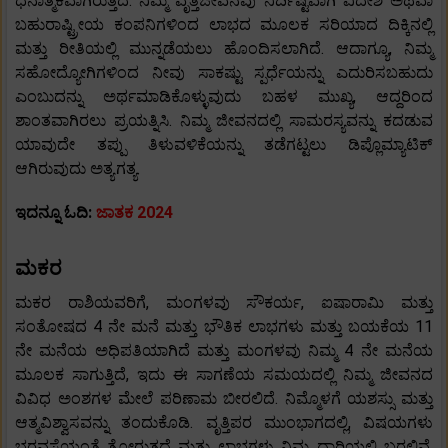
ಧನಾತ್ಮಕವಾಗಿರುತ್ತದೆ. ನಿಮ್ಮ ವೃತ್ತಿಜೀವನವು ನಿರ್ದಿಷ್ಟವಾಗಿ ವಿದೇಶಿ ಅಥವಾ
ಬಹುರಾಷ್ಟ್ರೀಯ ಕಂಪನಿಗಳಿಂದ ಲಾಭದ ಮೂಲಕ ಸರಿಯಾದ ದಿಕ್ಕಿನಲ್ಲಿ
ಮತ್ತು ರೀತಿಯಲ್ಲಿ ಮುನ್ನಡೆಯಲು ಹೊಂದಿಸಲಾಗಿದೆ. ಆದಾಗ್ಯೂ, ನಿಮ್ಮ
ಸಹೋದ್ಯೋಗಿಗಳಿಂದ ನೀವು ಸಾಕಷ್ಟು ಸ್ಪರ್ಧೆಯನ್ನು ಎದುರಿಸಬಹುದು
ಎಂಬುದನ್ನು ಅರ್ಥಮಾಡಿಕೊಳ್ಳುವುದು ಬಹಳ ಮುಖ್ಯ, ಆದ್ದರಿಂದ
ಶಾಂತವಾಗಿರಲು ಪ್ರಯತ್ನಿಸಿ. ನಿಮ್ಮ ಜೀವನದಲ್ಲಿ ಸಾಮರಸ್ಯವನ್ನು ಕದಡುವ
ಯಾವುದೇ ತಪ್ಪು ತಿಳುವಳಿಕೆಯನ್ನು ತಡೆಗಟ್ಟಲು ಡಿಪ್ಲೊಮ್ಯಾಟಿಕ್
ಆಗಿರುವುದು ಅತ್ಯಗತ್ಯ.
ಇದನ್ನೂ ಓದಿ:
ಜಾತಕ 2024
ಮಕರ
ಮಕರ ರಾಶಿಯವರಿಗೆ, ಮಂಗಳವು ಸೌಕರ್ಯ, ಐಷಾರಾಮಿ ಮತ್ತು
ಸಂತೋಷದ 4 ನೇ ಮನೆ ಮತ್ತು ಭೌತಿಕ ಲಾಭಗಳು ಮತ್ತು ಬಯಕೆಯ 11
ನೇ ಮನೆಯ ಅಧಿಪತಿಯಾಗಿದೆ ಮತ್ತು ಮಂಗಳವು ನಿಮ್ಮ 4 ನೇ ಮನೆಯ
ಮೂಲಕ ಸಾಗುತ್ತಿದೆ, ಇದು ಈ ಸಾಗಣೆಯ ಸಮಯದಲ್ಲಿ ನಿಮ್ಮ ಜೀವನದ
ವಿವಿಧ ಅಂಶಗಳ ಮೇಲೆ ಪರಿಣಾಮ ಬೀರಲಿದೆ. ನಿಮ್ಮೊಳಗೆ ಯಶಸ್ಸು ಮತ್ತು
ಆತ್ಮವಿಶ್ವಾಸವನ್ನು ತಂದುಕೊಡಿ. ವೃತ್ತಿಪರ ಮುಂಭಾಗದಲ್ಲಿ, ವಿಷಯಗಳು
ಭರವಸೆಯಂತೆ ತೋರುತ್ತದೆ ಮತ್ತು ಲಾಭಗಳು ನಿಮ್ಮ ದಾರಿಯಲ್ಲಿ ಬರಲಿವೆ.