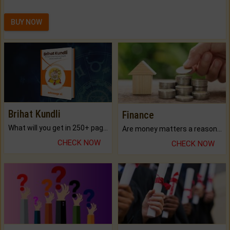
BUY NOW
Brihat Kundli
Finance
What will you get in 250+ pages Colored Brihat Kundli.
Are money matters a reason for the dark-circles under your eyes?
CHECK NOW
CHECK NOW