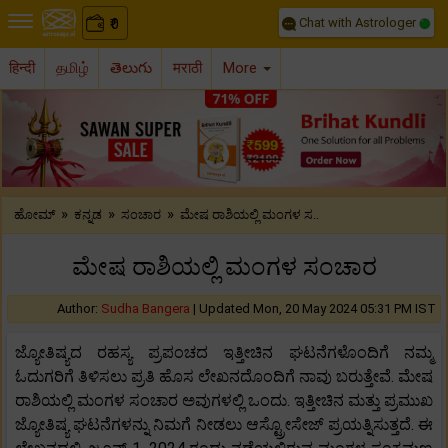
Chat with Astrologer
0
₹
हिन्दी
தமிழ்
తెలుగు
मराठी
More
Previous
Nex
»
»
»
ಹೋಮ್
ಕನ್ನಡ
ಸಂಚಾರ
ಮೇಷ ರಾಶಿಯಲ್ಲಿ ಮಂಗಳ ಸ..
ಮೇಷ ರಾಶಿಯಲ್ಲಿ ಮಂಗಳ ಸಂಚಾರ
Author:
Sudha Bangera
|
Updated Mon, 20 May 2024 05:31 PM IST
ಜ್ಯೋತಿಷ್ಯದ ರಹಸ್ಯ ಪ್ರಪಂಚದ ಇತ್ತೀಚಿನ ಘಟನೆಗಳೊಂದಿಗೆ ನಮ್ಮ
ಓದುಗರಿಗೆ ತಿಳಿಸಲು ಪ್ರತಿ ಹೊಸ ಲೇಖನದೊಂದಿಗೆ ನಾವು ಬರುತ್ತೇವೆ. ಮೇಷ
ರಾಶಿಯಲ್ಲಿ ಮಂಗಳ ಸಂಚಾರ ಅವುಗಳಲ್ಲಿ ಒಂದು. ಇತ್ತೀಚಿನ ಮತ್ತು ಪ್ರಮುಖ
ಜ್ಯೋತಿಷ್ಯ ಘಟನೆಗಳನ್ನು ನಿಮಗೆ ನೀಡಲು ಆಸ್ಟ್ರೋಸೇಜ್ ಪ್ರಯತ್ನಿಸುತ್ತದೆ. ಈ