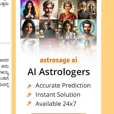
ಉತ್ತಮ
ು ಅದರ
ು ಅದು
ಳನ್ನು
ಂದಿಗೆ
ದಲ್ಲಿ