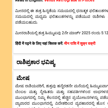
Read in English:
Venus Retrograde in Pisces
ಮೀನದಲ್ಲಿ ಈ ಶುಕ್ರ ಹಿನ್ನಡೆಯ ಸಮಯದಲ್ಲಿ ಧನಾತ್ಮಕ ಫಲಿತಾಂಶಗ
ಸಮಯದಲ್ಲಿ ಮಧ್ಯಮ ಫಲಿತಾಂಶಗಳನ್ನು ಪಡೆಯುವ ರಾಶಿಗಳು ಮಿಥು
ಪಡೆಯಬಹುದು.
ಮೀನರಾಶಿಯಲ್ಲಿ ಶುಕ್ರ ಹಿಮ್ಮುಖವು 2ನೇ ಮಾರ್ಚ್ 2025 ರಂದು 5:
हिंदी में पढ़ने के लिए यहां क्लिक करें:
मीन राशि में शुक्र वक्री
ರಾಶಿಪ್ರಕಾರ ಭವಿಷ್ಯ
ಮೇಷ
ಮೇಷ ರಾಶಿಯವರಿಗೆ, ಶುಕ್ರವು ಹನ್ನೆರಡನೇ ಮನೆಯಲ್ಲಿ ಹಿಮ್ಮುಖವಾಗು
ಬೆಂಬಲ ಮತ್ತು ಸ್ನೇಹಿತರು ಮತ್ತು ಸಹವರ್ತಿಗಳಿಂದ ಲಾಭಗಳನ್ನ
ಮುಂಭಾಗದಲ್ಲಿ, ನಿಮ್ಮ ಕೆಲಸದಲ್ಲಿ ಹೆಚ್ಚಿನ ಪ್ರಯೋಜನಗಳನ್ನು ಪ
ವ್ಯಾಪಾರದ ಮುಂಭಾಗದಲ್ಲಿ, ವಿದೇಶದಿಂದ ವ್ಯವಹಾರದಲ್ಲಿ ಹೊ