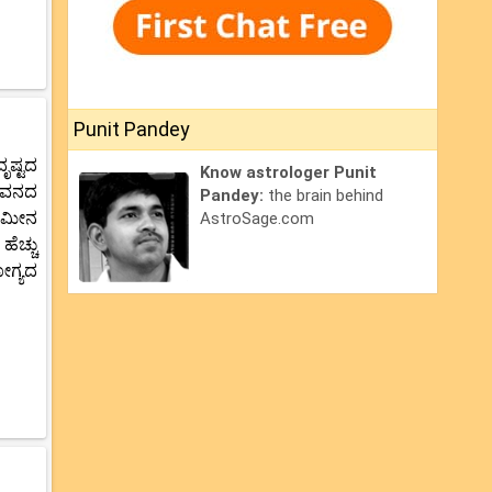
Punit Pandey
ೃಷ್ಟದ
Know astrologer Punit
ೀವನದ
Pandey:
the brain behind
, ಮೀನ
AstroSage.com
ೆಚ್ಚು
ೋಗ್ಯದ