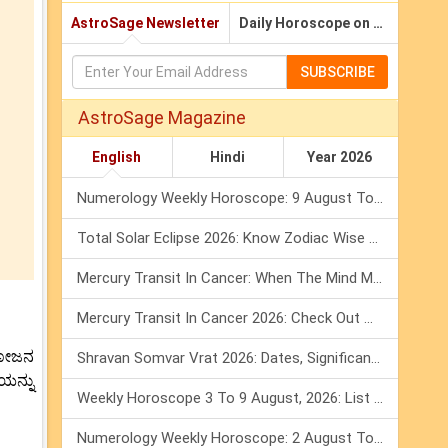
AstroSage Newsletter
Daily Horoscope on Email
SUBSCRIBE
AstroSage Magazine
English
Hindi
Year 2026
Numerology Weekly Horoscope: 9 August To 15 August, 2026
Total Solar Eclipse 2026: Know Zodiac Wise Prediction
Mercury Transit In Cancer: When The Mind Meets The Heart!
Mercury Transit In Cancer 2026: Check Out What It Brings For You
ರಯೋಜನ
Shravan Somvar Vrat 2026: Dates, Significance & Rituals In August
ಯನ್ನು
Weekly Horoscope 3 To 9 August, 2026: List Of Fasts & Festivals
Numerology Weekly Horoscope: 2 August To 8 August, 2026