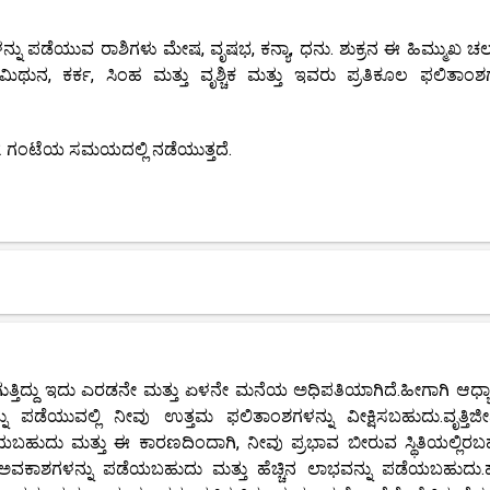
ಳನ್ನು ಪಡೆಯುವ ರಾಶಿಗಳು ಮೇಷ, ವೃಷಭ, ಕನ್ಯಾ, ಧನು. ಶುಕ್ರನ ಈ ಹಿಮ್ಮುಖ 
ನ, ಕರ್ಕ, ಸಿಂಹ ಮತ್ತು ವೃಶ್ಚಿಕ ಮತ್ತು ಇವರು ಪ್ರತಿಕೂಲ ಫಲಿತಾಂಶಗ
12 ಗಂಟೆಯ ಸಮಯದಲ್ಲಿ ನಡೆಯುತ್ತದೆ.
ತ್ತಿದ್ದು ಇದು ಎರಡನೇ ಮತ್ತು ಏಳನೇ ಮನೆಯ ಅಧಿಪತಿಯಾಗಿದೆ.ಹೀಗಾಗಿ ಆಧ್ಯಾತ್ಮ
ು ಪಡೆಯುವಲ್ಲಿ ನೀವು ಉತ್ತಮ ಫಲಿತಾಂಶಗಳನ್ನು ವೀಕ್ಷಿಸಬಹುದು.ವೃತ್ತಿ
ಡೆಯಬಹುದು ಮತ್ತು ಈ ಕಾರಣದಿಂದಾಗಿ, ನೀವು ಪ್ರಭಾವ ಬೀರುವ ಸ್ಥಿತಿಯಲ್ಲಿರಬ
ಸ ಅವಕಾಶಗಳನ್ನು ಪಡೆಯಬಹುದು ಮತ್ತು ಹೆಚ್ಚಿನ ಲಾಭವನ್ನು ಪಡೆಯಬಹುದ