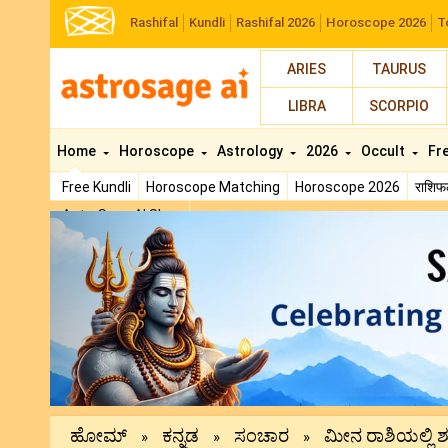
Rashifal
Kundli
Rashifal 2026
Horoscope 2026
T
ARIES
TAURUS
LIBRA
SCORPIO
Home
Horoscope
Astrology
2026
Occult
Fr
Free Kundli
Horoscope Matching
Horoscope 2026
राशि
AstroSage AI Shop
Previous
ಹೋಮ್
ಕನ್ನಡ
ಸಂಚಾರ
ಮೀನ ರಾಶಿಯಲ್ಲಿ ಶು
»
»
»