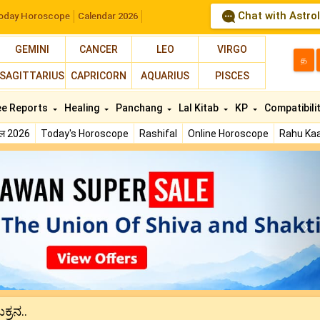
Chat with Astro
oday Horoscope
Calendar 2026
GEMINI
CANCER
LEO
VIRGO
த
SAGITTARIUS
CAPRICORN
AQUARIUS
PISCES
ee Reports
Healing
Panchang
Lal Kitab
KP
Compatibili
फल 2026
Today's Horoscope
Rashifal
Online Horoscope
Rahu Kaa
N
ಕ್ರನ..