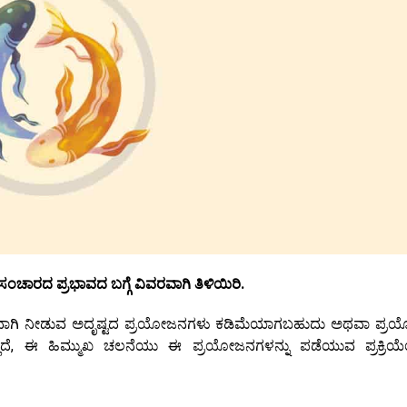
ಂಚಾರದ ಪ್ರಭಾವದ ಬಗ್ಗೆ ವಿವರವಾಗಿ ತಿಳಿಯಿರಿ.
ಸಾಮಾನ್ಯವಾಗಿ ನೀಡುವ ಅದೃಷ್ಟದ ಪ್ರಯೋಜನಗಳು ಕಡಿಮೆಯಾಗಬಹುದು ಅಥವಾ ಪ್
ಲ್ಲದೆ, ಈ ಹಿಮ್ಮುಖ ಚಲನೆಯು ಈ ಪ್ರಯೋಜನಗಳನ್ನು ಪಡೆಯುವ ಪ್ರಕ್ರಿಯೆ