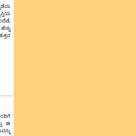
್ನಡೆಯ
ಪ್ತಿಯ
ದೆಡೆ,
ೆಚ್ಚು
ುಕ್ರನ
ಂದಿಗೆ
್ತು ಈ
ವನ್ನು