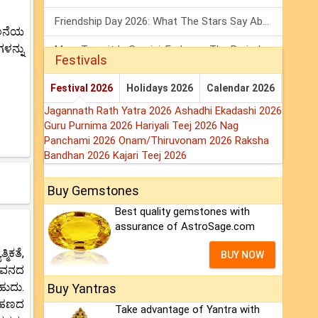
Friendship Day 2026: What The Stars Say About Your Best Friend!
ಚಲನೆಯ
ಳನ್ನು
Mars Transit In Gemini: Embrace The Period Full Of Energy & Intelligence
Festivals
Tarot Weekly Horoscope: 2 August To 8 August, 2026
Festival 2026
Holidays 2026
Calendar 2026
Jagannath Rath Yatra 2026
Ashadhi Ekadashi 2026
Guru Purnima 2026
Hariyali Teej 2026
Nag
Panchami 2026
Onam/Thiruvonam 2026
Raksha
Bandhan 2026
Kajari Teej 2026
Buy Gemstones
Best quality gemstones with
assurance of AstroSage.com
ಿಕತೆ,
BUY NOW
ಜೀವನದ
ಹುದು.
Buy Yantras
ು.ಹಣದ
Take advantage of Yantra with