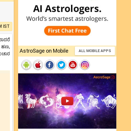
M IST
ವಾದರೆ
ಚು ಹಣ,
AstroSage on Mobile
ALL MOBILE APPS
ಸಂಚಾರ