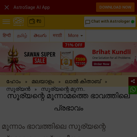

AstroSage AI App
DOWNLOAD NOW
₹
0
Chat with Astrologer
chat_bubble_outline
हिन्दी
தமிழ்
తెలుగు
मराठी
More
ഹോം
മലയാളം
ലാൽ കിതാബ്
»
»
»
സൂര്യൻ
സൂര്യന്റെ മൂന്ന..
»
സൂര്യന്റെ മൂന്നാമത്തെ ഭാവത്തിലെ
പ്രഭാവം
മൂന്നാം ഭാവത്തിലെ സൂര്യന്റെ