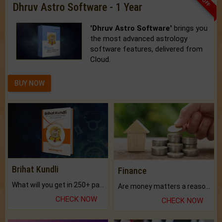
Dhruv Astro Software - 1 Year
'Dhruv Astro Software'
brings you
the most advanced astrology
software features, delivered from
Cloud.
BUY NOW
Brihat Kundli
Finance
What will you get in 250+ pages Colored Brihat Kundli.
Are money matters a reason for the dark-circles under your eyes?
CHECK NOW
CHECK NOW