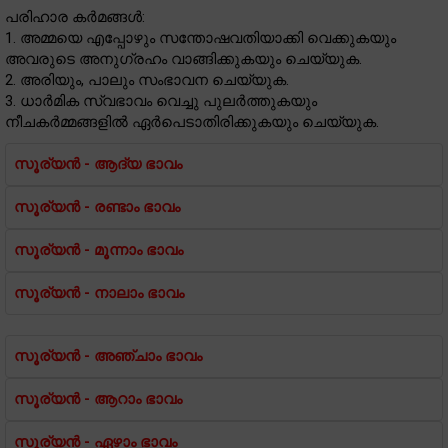
പരിഹാര കർമങ്ങൾ:
1. അമ്മയെ എപ്പോഴും സന്തോഷവതിയാക്കി വെക്കുകയും
അവരുടെ അനുഗ്രഹം വാങ്ങിക്കുകയും ചെയ്യുക.
2. അരിയും, പാലും സംഭാവന ചെയ്യുക.
3. ധാർമിക സ്വഭാവം വെച്ചു പുലർത്തുകയും
നീചകർമ്മങ്ങളിൽ ഏർപെടാതിരിക്കുകയും ചെയ്യുക.
സൂര്യൻ - ആദ്യ ഭാവം
സൂര്യൻ - രണ്ടാം ഭാവം
സൂര്യൻ - മൂന്നാം ഭാവം
സൂര്യൻ - നാലാം ഭാവം
സൂര്യൻ - അഞ്ചാം ഭാവം
സൂര്യൻ - ആറാം ഭാവം
സൂര്യൻ - ഏഴാം ഭാവം