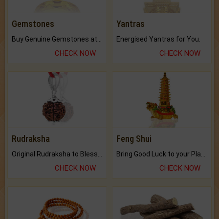
Gemstones
Yantras
Buy Genuine Gemstones at Best Prices.
Energised Yantras for You.
CHECK NOW
CHECK NOW
Rudraksha
Feng Shui
Original Rudraksha to Bless Your Way.
Bring Good Luck to your Place with Feng Shui.
CHECK NOW
CHECK NOW