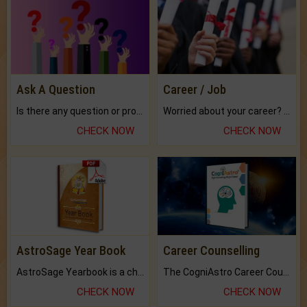
Ask A Question
Career / Job
Is there any question or problem lingering.
Worried about your career? don't know what is.
CHECK NOW
CHECK NOW
AstroSage Year Book
Career Counselling
AstroSage Yearbook is a channel to fulfill your dreams and destiny.
The CogniAstro Career Counselling Report is the most comprehensive report available on this topic.
CHECK NOW
CHECK NOW