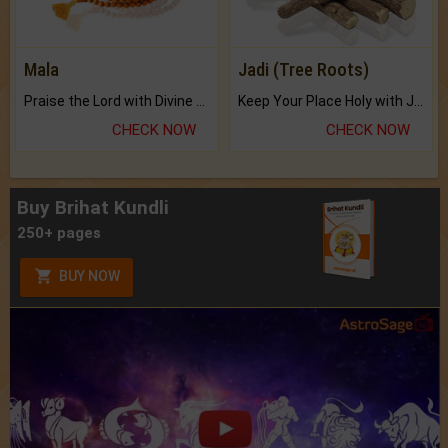
Mala
Jadi (Tree Roots)
Praise the Lord with Divine Energies of Mala.
Keep Your Place Holy with Jadi.
CHECK NOW
CHECK NOW
Buy Brihat Kundli
250+ pages
BUY NOW