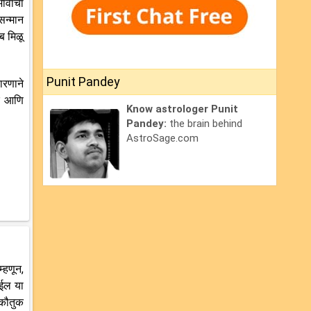
भावाचा
सन्मान
ब मिळू
Punit Pandey
ारणाने
्र आणि
Know astrologer Punit
Pandey:
the brain behind
AstroSage.com
्हणून,
ोईल या
 कौतुक