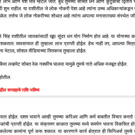
 लाभ आणि यश भाव म्हटले जाते. बुध तुमच्या संचित धन आणि कुटुंबाचा द्वितीय 
ठी शुभ राहील. या राशीतील जे लोक नोकरी पेशा आहे त्यांना उच्च अधिकाऱ्यांकडून 
 मिळेल. तसेच जे लोक नोकरीच्या शोधात आहे त्यांना आपल्या मनासारख्या संस्थेत जॉ
ाने सिंह राशीतील जातकांसाठी खूप सुंदर धन योग निर्माण होत आहे. या योगाच्या क
शकतात. व्यवसायात ही तुम्हाला लाभ प्राप्ती होईल. हेच नाही तर, आपल्या मित
ांना भेटाल, सोशल मीडियाच्या तितकाच तुम्हाला होईल.
किंवा लव्हमेट सोबत वेळ नक्कीच घालवा यामुळे तुमचे नाते अधिक मजबूत होईल.
 होतील.
ुढील सप्ताहाचे राशि भविष्य
भावात होईल. दशम भावाने आम्ही तुमच्या करिअर आणि कर्म बाबतीत विचार करतो म
ळांची प्राप्ती होईल. या संक्रमण काळात तुमच्या मध्ये समर्पण भावना विकसित ह
्या कामांना पूर्ण करू शकाल. या कारणाने कार्य क्षेत्रात ही सिनिअर्स तुमचे