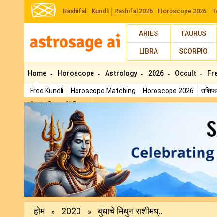
Rashifal
Kundli
Rashifal 2026
Horoscope 2026
T
ARIES
TAURUS
LIBRA
SCORPIO
Home
Horoscope
Astrology
2026
Occult
Fr
Free Kundli
Horoscope Matching
Horoscope 2026
राशि
AstroSage AI Shop
Previous
होम
2020
बुधाचे मिथुन राशीमध्..
»
»