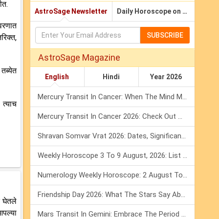
ीत.
AstroSage Newsletter
Daily Horoscope on Email
ावरणात
SUBSCRIBE
रिक्त,
AstroSage Magazine
तब्येत
English
Hindi
Year 2026
Mercury Transit In Cancer: When The Mind Meets The Heart!
 त्याच
Mercury Transit In Cancer 2026: Check Out What It Brings For You
Shravan Somvar Vrat 2026: Dates, Significance & Rituals In August
Weekly Horoscope 3 To 9 August, 2026: List Of Fasts & Festivals
Numerology Weekly Horoscope: 2 August To 8 August, 2026
Friendship Day 2026: What The Stars Say About Your Best Friend!
 घेतले
आपल्या
Mars Transit In Gemini: Embrace The Period Full Of Energy & Intelligence