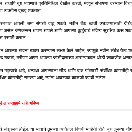
 तथापि बुध भाषणाचे प्रतिनिधित्व देखील करतो, म्हणून संभाषणा दरम्यान विचार
ा व्यक्तीस दुखवू शकतात.
 संक्रमणात आपली जमा संपत्ती वाढू शकते. नवीन बँक खाती उघडण्यासाठी दीर्
ता असेल जेणेकरून आपण आपले आणि आपल्या कुटुंबाचे भविष्य सुरक्षित करू शक
त्रात प्रगती कराल.
यान आपल्या भावना व्यक्त करण्यास सक्षम केले जाईल, ज्यामुळे नवीन संबंध येऊ 
स्य येऊ शकतो, तरीपण आपण आपल्या जोडीदाराच्या आरोग्याबद्दल थोडी काळजीत असा
त महत्वाचे आहे, अन्यथा आपल्याला तोंड आणि दात यांच्याशी संबंधित कोणतीही 
ंबंधित कोणतीही समस्या आहे, त्यांना आवश्यक काळजी घ्यावी लागेल.
ुढील सप्ताहाचे राशि भविष्य
 संक्रमण होईल. या भावाने तुमच्या व्यक्तित्व विषयी माहिती होते. बुध तुमच्या चौ