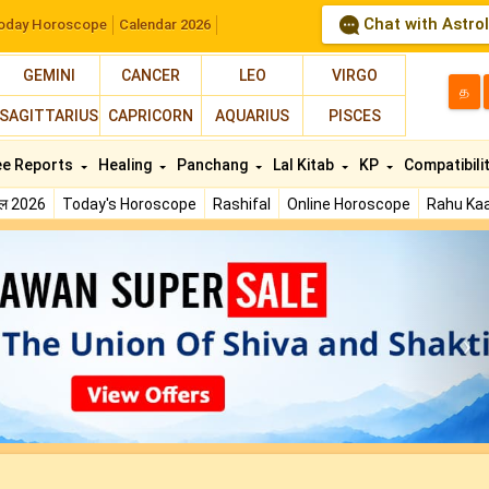
Chat with Astro
oday Horoscope
Calendar 2026
GEMINI
CANCER
LEO
VIRGO
த
SAGITTARIUS
CAPRICORN
AQUARIUS
PISCES
ee Reports
Healing
Panchang
Lal Kitab
KP
Compatibili
फल 2026
Today's Horoscope
Rashifal
Online Horoscope
Rahu Kaa
N