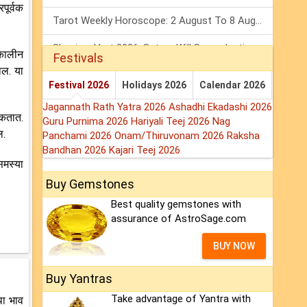
पूर्वक
Tarot Weekly Horoscope: 2 August To 8 August, 2026
Shanivar Vrat 2026: Saturn Will Serve Justice In Sawan Month!
घकालीन
Festivals
ाल. या
Mars Transit In Gemini 2026: Check Out Its Positive & Negative Impact
Festival 2026
Holidays 2026
Calendar 2026
Jagannath Rath Yatra 2026
Ashadhi Ekadashi 2026
शकतात.
Guru Purnima 2026
Hariyali Teej 2026
Nag
ल.
Panchami 2026
Onam/Thiruvonam 2026
Raksha
Bandhan 2026
Kajari Teej 2026
समस्या
Buy Gemstones
Best quality gemstones with
assurance of AstroSage.com
BUY NOW
Buy Yantras
Take advantage of Yantra with
था भाव