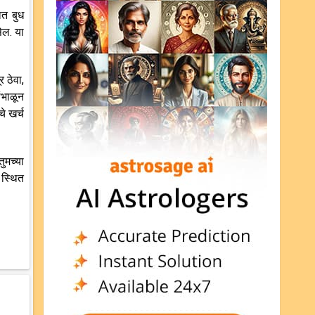
ात बुध
ेल. या
 ठेवा,
ांभाळून
े खर्च
ुमच्या
 स्थित