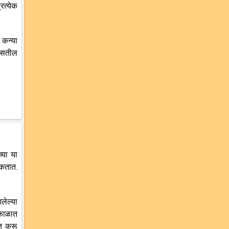
रत्येक
 कन्या
दिसतील
्या या
कतात.
लेल्या
 काळात
ीत करू