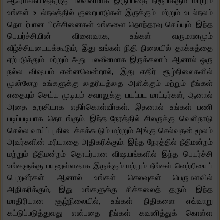
ஆரோக்கியத்திற்கு பலவீனமாக இருப்பதை நிரூபிக்கும் மற்றும்
உங்கள் உடல்நலத்தில் குறைபாடுகள் இருக்கும் மற்றும் உடல்நலம்
தொடர்பான பிரச்சினைகள் உங்களை தொந்தரவு செய்யும். இந்த
பெயர்ச்சியின் விளைவாக, உங்கள் வருமானமும்
வீழ்ச்சியடையக்கூடும், இது உங்கள் நிதி நிலையில் தாக்கத்தை
ஏற்படுத்தும் மற்றும் அது பலவீனமாக இருக்கலாம். ஆனால் ஒரு
நல்ல விஷயம் என்னவென்றால், இது எதிர் சூழ்நிலைகளில்
முன்னேற உங்களுக்கு தைரியத்தை அளிக்கும் மற்றும் நீங்கள்
எதையும் செய்ய முடியும் சவாலுக்கு பயப்பட மாட்டிர்கள், ஆனால்
அதை உறுதியாக எதிர்கொள்வீர்கள். இதனால் உங்கள் பணி
படிப்படியாக தொடங்கும். இந்த நேரத்தில் சிலருக்கு வெளிநாடு
செல்ல வாய்ப்பு கிடைக்கக்கூடும் மற்றும் அங்கு செல்வதன் மூலம்
அவர்களின் மரியாதை அதிகரிக்கும். இந்த நேரத்தில் நீதிமன்றம்
மற்றும் நீதிமன்றம் தொடர்பான விஷயங்களில் இந்த பெயர்ச்சி
உங்களுக்கு பயனுள்ளதாக இருக்கும் மற்றும் நீங்கள் வெற்றியைப்
பெறுவீர்கள். ஆனால் உங்கள் செலவுகள் பெருமளவில்
அதிகரிக்கும், இது உங்களுக்கு சிக்கலைத் தரும். இந்த
மாதிரியான சூழ்நிலையில், உங்கள் நிதிகளை எவ்வாறு
கட்டுப்படுத்துவது என்பதை நீங்கள் கவனித்துக் கொள்ள