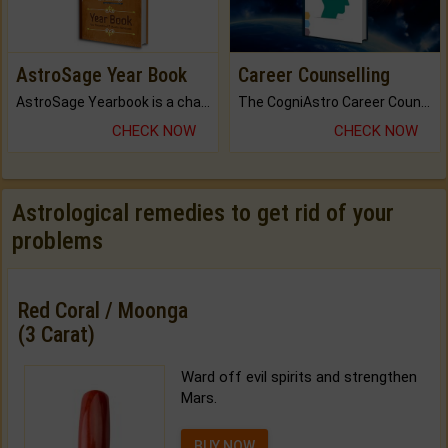
AstroSage Year Book
Career Counselling
AstroSage Yearbook is a channel to fulfill your dreams and destiny.
The CogniAstro Career Counselling Report is the most comprehensive report available on this topic.
CHECK NOW
CHECK NOW
Astrological remedies to get rid of your
problems
Red Coral / Moonga
(3 Carat)
Ward off evil spirits and strengthen
Mars.
BUY NOW