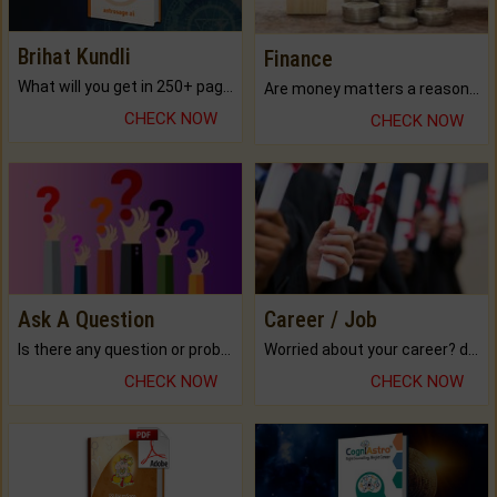
Brihat Kundli
Finance
What will you get in 250+ pages Colored Brihat Kundli.
Are money matters a reason for the dark-circles under your eyes?
CHECK NOW
CHECK NOW
Ask A Question
Career / Job
Is there any question or problem lingering.
Worried about your career? don't know what is.
CHECK NOW
CHECK NOW