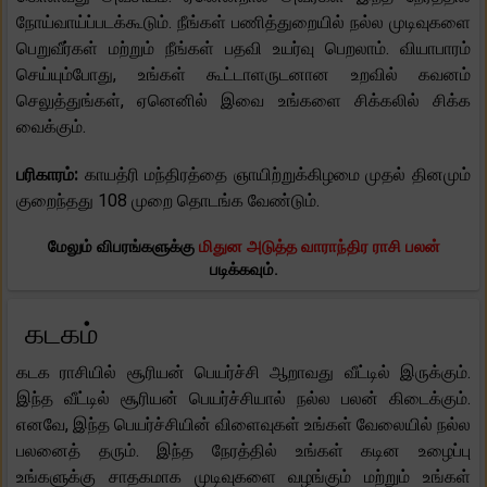
நோய்வாய்ப்படக்கூடும். நீங்கள் பணித்துறையில் நல்ல முடிவுகளை
பெறுவீர்கள் மற்றும் நீங்கள் பதவி உயர்வு பெறலாம். வியாபாரம்
செய்யும்போது, ​​உங்கள் கூட்டாளருடனான உறவில் கவனம்
செலுத்துங்கள், ஏனெனில் இவை உங்களை சிக்கலில் சிக்க
வைக்கும்.
பரிகாரம்:
காயத்ரி மந்திரத்தை ஞாயிற்றுக்கிழமை முதல் தினமும்
குறைந்தது 108 முறை தொடங்க வேண்டும்.
மேலும் விபரங்களுக்கு
மிதுன அடுத்த வாராந்திர ராசி பலன்
படிக்கவும்.
கடகம்
கடக ராசியில் சூரியன் பெயர்ச்சி ஆறாவது வீட்டில் இருக்கும்.
இந்த வீட்டில் சூரியன் பெயர்ச்சியால் நல்ல பலன் கிடைக்கும்.
எனவே, இந்த பெயர்ச்சியின் விளைவுகள் உங்கள் வேலையில் நல்ல
பலனைத் தரும். இந்த நேரத்தில் உங்கள் கடின உழைப்பு
உங்களுக்கு சாதகமாக முடிவுகளை வழங்கும் மற்றும் உங்கள்