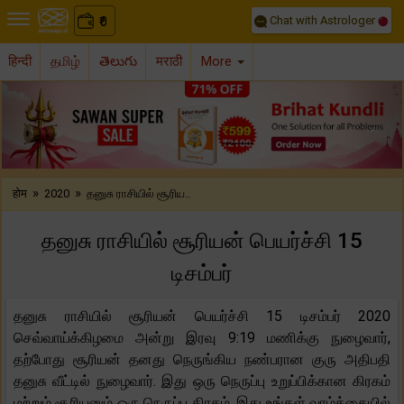
Chat with Astrologer
0
₹
हिन्दी
தமிழ்
తెలుగు
मराठी
More
Previous
Nex
»
»
होम
2020
தனுசு ராசியில் சூரிய..
தனுசு ராசியில் சூரியன் பெயர்ச்சி 15
டிசம்பர்
தனுசு ராசியில் சூரியன் பெயர்ச்சி 15 டிசம்பர் 2020
செவ்வாய்க்கிழமை அன்று இரவு 9:19 மணிக்கு நுழைவார்,
தற்போது சூரியன் தனது நெருங்கிய நண்பரான குரு அதிபதி
தனுசு வீட்டில் நுழைவார். இது ஒரு நெருப்பு உறுப்பிக்கான கிரகம்
மற்றும் சூரியனும் ஒரு நெருப்பு கிரகம். இது உங்கள் வாழ்க்கையில்