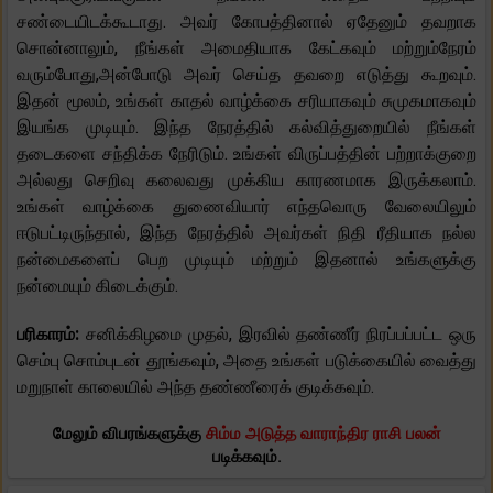
சண்டையிடக்கூடாது. அவர் கோபத்தினால் ஏதேனும் தவறாக
சொன்னாலும், நீங்கள் அமைதியாக கேட்கவும் மற்றும்நேரம்
வரும்போது, ​​அன்போடு அவர் செய்த தவறை எடுத்து கூறவும்.
இதன் மூலம், உங்கள் காதல் வாழ்க்கை சரியாகவும் சுமுகமாகவும்
இயங்க முடியும். இந்த நேரத்தில் கல்வித்துறையில் நீங்கள்
தடைகளை சந்திக்க நேரிடும். உங்கள் விருப்பத்தின் பற்றாக்குறை
அல்லது செறிவு கலைவது முக்கிய காரணமாக இருக்கலாம்.
உங்கள் வாழ்க்கை துணைவியார் எந்தவொரு வேலையிலும்
ஈடுபட்டிருந்தால், இந்த நேரத்தில் அவர்கள் நிதி ரீதியாக நல்ல
நன்மைகளைப் பெற முடியும் மற்றும் இதனால் உங்களுக்கு
நன்மையும் கிடைக்கும்.
பரிகாரம்:
சனிக்கிழமை முதல், இரவில் தண்ணீர் நிரப்பப்பட்ட ஒரு
செம்பு சொம்புடன் தூங்கவும், அதை உங்கள் படுக்கையில் வைத்து
மறுநாள் காலையில் அந்த தண்ணீரைக் குடிக்கவும்.
மேலும் விபரங்களுக்கு
சிம்ம அடுத்த வாராந்திர ராசி பலன்
படிக்கவும்.