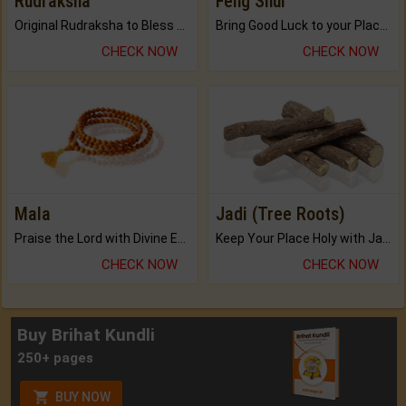
Rudraksha
Feng Shui
Original Rudraksha to Bless Your Way.
Bring Good Luck to your Place with Feng Shui.
CHECK NOW
CHECK NOW
Mala
Jadi (Tree Roots)
Praise the Lord with Divine Energies of Mala.
Keep Your Place Holy with Jadi.
CHECK NOW
CHECK NOW
Buy Brihat Kundli
250+ pages
BUY NOW