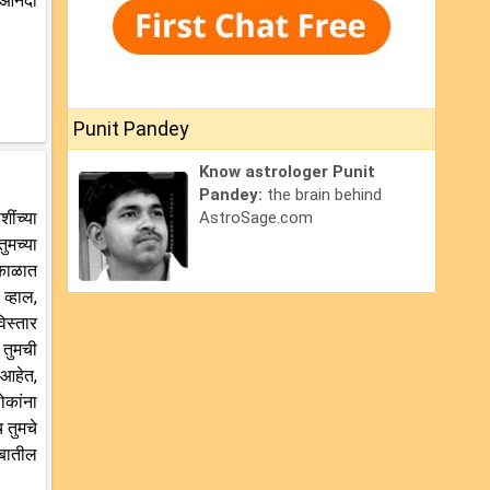
 आनंदी
Punit Pandey
Know astrologer Punit
Pandey:
the brain behind
ींच्या
AstroSage.com
तुमच्या
 काळात
व्हाल,
िस्तार
 तुमची
 आहेत,
ोकांना
 तुमचे
ंबातील