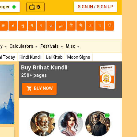
loger
0
SIGN IN
/
SIGN UP
₹
తె
ಕ
ગુ
म
বা
മ
دو
हि
ने
ଓ
অ
ਪੰ
ty
Calculators
Festivals
Misc
l Today
Hindi Kundli
Lal Kitab
Moon Signs
Buy Brihat Kundli
ext
250+ pages
BUY NOW