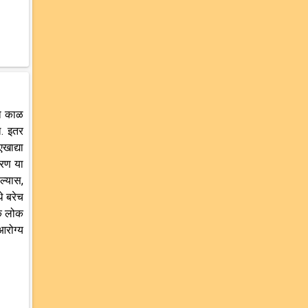
हा काळ
ल. इतर
खाद्या
ारण या
ल्यास,
े बरेच
ेक लोक
आरोग्य