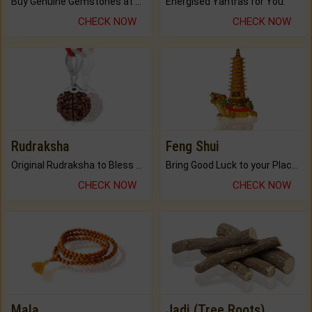
Buy Genuine Gemstones at Best Prices.
Energised Yantras for You.
CHECK NOW
CHECK NOW
Rudraksha
Feng Shui
Original Rudraksha to Bless Your Way.
Bring Good Luck to your Place with Feng Shui.
CHECK NOW
CHECK NOW
Mala
Jadi (Tree Roots)