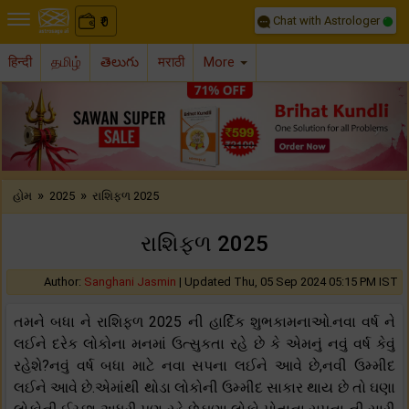
Chat with Astrologer
0
₹
हिन्दी
தமிழ்
తెలుగు
मराठी
More
Previous
Nex
»
»
હોમ
2025
રાશિફળ 2025
રાશિફળ 2025
Author:
Sanghani Jasmin
|
Updated Thu, 05 Sep 2024 05:15 PM IST
તમને બધા ને રાશિફળ 2025 ની હાર્દિક શુભકામનાઓ.નવા વર્ષ ને
લઈને દરેક લોકોના મનમાં ઉત્સુકતા રહે છે કે એમનું નવું વર્ષ કેવું
રહેશે?નવું વર્ષ બધા માટે નવા સપના લઈને આવે છે,નવી ઉમ્મીદ
લઈને આવે છે.એમાંથી થોડા લોકોની ઉમ્મીદ સાકાર થાય છે તો ઘણા