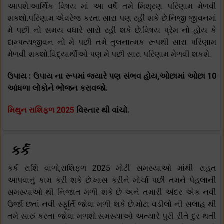
આપશે.આર્થિક વિષય માં આ વર્ષે તમે મિશ્રણ પરિણામ મેળવી
શકશો.પરિણામ એવરેજ કરતા સારા પણ રહી શકે છે.નિજી જીવનમાં
મે પછી નો સમય વધારે સારો રહી શકે છે.વિષય પ્રેમ નો હોય કે
દામ્પત્યજીવન નો મે પછી તમે તુલનાત્મક રૂપથી સારા પરિણામ
મેળવી શકશો.વિદ્યાર્થીઓ પણ મે પછી સારા પરિણામ મેળવી શકશે.
ઉપાય : ઉપાય ના રૂપમાં જયારે પણ સંભવ હોય,ઓછામાં ઓછા 10
આંધળા લોકોને ભોજન કરાવજો.
મિથુન રાશિફળ 2025
વિસ્તાર થી વાંચો.
કર્ક
કર્ક રાશિ વાળો,રાશિફળ 2025 મોટી સમસ્યાઓ માંથી રાહત
આપવાનું કામ કરી શકે છે.ખાસ કરીને મોર્ચા પછી તમને પેહલાની
સમસ્યાઓ થી નિજાત મળી શકે છે અને તમારી અંદર એક નવી
ઉર્જા છતાં નવી સ્ફૂર્તિ જોવા મળી શકે છે.મોટા વડીલો ની સલાહ થી
તમે સારું કરતા જોવા મળશો.સમસ્યાઓ અત્યારે પુરી રીતે દુર થતી