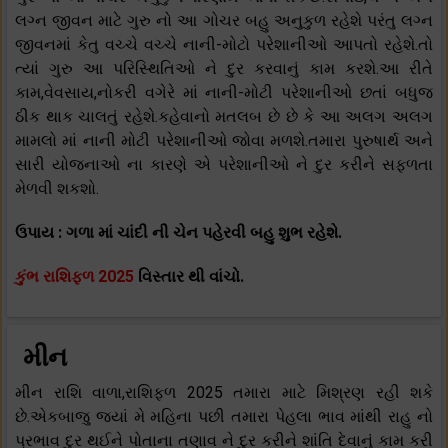
લગ્ન જીવન માટે ગુરુ નો આ ગોચર બહુ અનુકુળ રહેશે પરંતુ લગ્ન
જીવનમાં કેતુ વચ્ચે વચ્ચે નાની-મોટો પરેશાનીઓ આપતો રહેશે.તો
ત્યાં ગુરુ આ પરિસ્થિતિઓ ને દુર કરવાનું કામ કરશે.આ રીતે
કામ,વેવસાય,નોકરી વગેરે માં નાની-મોટી પરેશાનીઓ છતાં બધુજ
ઠીક થાક ચાલતું રહેશે.કહેવાનો મતલબ છે છે કે આ અલગ અલગ
મામલો માં નાની મોટી પરેશાનીઓ જોવા મળશે.તમારા પુરુષાર્થ અને
સારી યોજનાઓ ના કારણે એ પરેશાનીઓ ને દુર કરીને સફળતા
મેળવી શકશો.
ઉપાય : ગળા માં ચાંદી ની ચેન પહેરવી બહુ શુભ રહેશે.
કુંભ રાશિફળ 2025
વિસ્તાર થી વાંચો.
મીન
મીન રાશિ વાળા,રાશિફળ 2025 તમારા માટે મિશ્રણ રહી શકે
છે.એકબાજુ જ્યાં મે મહિના પછી તમારા પેહલા ભાવ માંથી રાહુ નો
પ્રભાવ દુર થઈને પોતાના તણાવ ને દુર કરીને શાંતિ દેવાનું કામ કરી