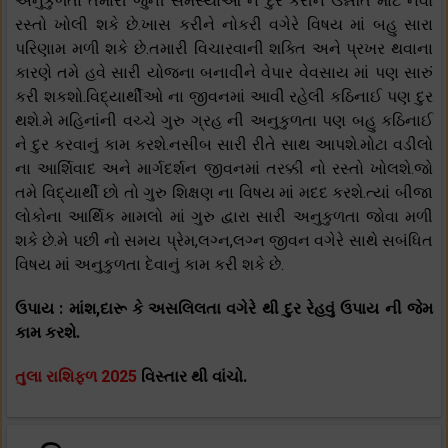
અનુકુળતા તમારી જુની સમસ્યાઓ ને દુર કરીને ઉન્નતિ માટે નવો
રસ્તો ખોલી શકે છે.ખાસ કરીને નોકરી વગેરે વિષય માં બહુ સારા
પરિણામ મળી શકે છે.તમારી વિચારવાની શક્તિ અને પ્રખર થવાના
કારણે તમે હવે સારી યોજના બનાવીને વેપાર વેવસાય માં પણ સારું
કરી શકશો.વિદ્યાર્થીઓ ના જીવનમાં આવી રહેલી કઠિનાઈ પણ દુર
થશે.મે મહિનાંની વચ્ચે ગુરુ ગ્રહ ની અનુકુળતા પણ બહુ કઠિનાઈ
ને દુર કરવાનું કામ કરશે.નસીબ સારી રીતે સાથ આપશે.મોટા વડીલો
ના આર્શિવાદ અને માર્ગદર્શન જીવનમાં તરક્કી નો રસ્તો ખોલશે.જો
તમે વિદ્યાર્થી છો તો ગુરુ શિક્ષણ ના વિષય માં મદદ કરશે.ત્યાં બીજા
લોકોના આર્થિક મામલો માં ગુરુ દ્વારા સારી અનુકુળતા જોવા મળી
શકે છે.મે પછી નો સમય પ્રેમ,લગ્ન,લગ્ન જીવન વગેરે સાથે સબંધિત
વિષય માં અનુકુળતા દેવાનું કામ કરી શકે છે.
ઉપાય : માંશ,દારૂ કે અસલિલતા વગેરે થી દુર રેહવું ઉપાય ની જેમ
કામ કરશે.
તુલા રાશિફળ 2025
વિસ્તાર થી વાંચો.