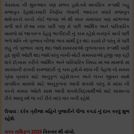
વેવસાય ની શુરુઆત પણ સંભવ હશે.તમે માનસિક રૂપથી બહુ
મજબુત રેહશો.તમારી નિર્ણય લેવાની આવડત વધારે મજબુત
થશે.વચ્ચે વચ્ચે કોઈ જગ્યા એ થી સારા સમાચાર પણ સાંભળવા
મળી શકે છે.આ બધા પછી પણ મે પછી આર્થિક અને પારિવારિક
મામલો માં જાગરૂક રેહવું ભાગીદારી નું કામ રહેશે.કારણકે માર્ચ પછી
ભલે શનિ નો પ્રભાવ બીજા ભાવ માંથી દુર થઇ રહ્યો છે પરંતુ મે પછી
રાહુ નો પ્રભાવ ચાલુ થઇ જશે.સમસ્યાઓ તુલનાત્મક રૂપથી ઘણી
હદ સુધી ઓછી થઇ જશે.પરંતુ નાની-મોટી સમસ્યાઓ હજી પણ રહી
શકે છે,ખાસ કરીને આર્થિક અને પારિવારિક વિષય માં.આ મામલો માં
સાવધાની રાખવી સમજદારી નું કામ હશે.મે મધ્ય ની પેહલા નો સમય
પ્રેમ પ્રસંગ માટે અનુકુળ રહેશે.લગ્ન અને લગ્ન જીવન સાથે
સબંધિત મામલો માટે અનુકુળતા આપી શકાશે પરંતુ મે મધ્ય ની
વચ્ચે સમય ઓછો સાથ આપી શકશે.વિદ્યાર્થીઓ માટે સામાન્ય
રીતે આખું વર્ષ જ કઈ રીતે મદદગાર બની રહેશે.
ઉપાય : દરેક ત્રીજા મહિને પુજારીને પીળા કપડાં નું દાન કરવું શુભ
રહેશે.
મકર રાશિફળ 2025
વિસ્તાર થી વાંચો.