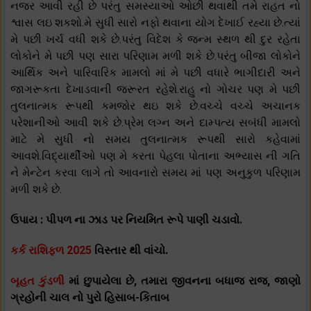
નજર આવી રહી છે પરંતુ સમસ્યાઓ ઓછી થવાથી તમે રાહત નો
શ્વાસ લઇ શકશો.મે સુધી સારો નફો થવાના યોગ દેખાઈ રહ્યા છે.ત્યાં
મે પછી ખર્ચ વધી શકે છે.પરંતુ વિદેશ કે જન્મ સ્થળ થી દુર રહેતા
લોકોને મે પછી પણ સારા પરિણામ મળી શકે છે.પરંતુ બીજા લોકોને
આર્થિક અને પારિવારિક મામલો માં મે પછી વધારે ભાગીદારી અને
જાગરૂકતા દેખાડવાની જરૂરત રહેશે.રાહુ નો ગોચર પણ મે પછી
તુલનાત્મક રૂપથી કમજોર થઇ શકે છે.વચ્ચે વચ્ચે અચાનક
પરેશાનીઓ આવી શકે છે.પ્રેમ લગ્ન અને દામ્પત્ય સબંધી મામલો
માટે મે સુધી નો સમય તુલનાત્મક રૂપથી સારો કહેવામાં
આવશે.વિદ્યાર્થીઓ પણ મે કરતા પેહલા પોતાના અભ્યાસ ની ગતિ
ને મેન્ટેન કરવા લાગે તો આવનારો સમય માં પણ અનુકુળ પરિણામ
મળી શકે છે.
ઉપાય : પીપળ ના ઝાડ પર નિયમિત રૂપે પાણી ચડાવો.
કર્ક રાશિફળ 2025
વિસ્તાર થી વાંચો.
બૃહત કુંડળી
માં છુપાયેલા છે, તમારા જીવનના બધાજ રાજ, જાણો
ગ્રહોની ચાલ નો પુરો હિસાબ-કિતાબ