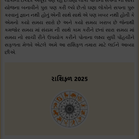
લોકોની ઈચ્છા અધૂરી પણ રહે છે.ઘણા લોકો પોતાના સપના ની સારી
યોજના બનાવીને પુરા પણ કરી લ્યે છે.તો ઘણા લોકોને સપના પુરુ
કરવાનું જ્ઞાન નથી હોતું.એની સાથે સાથે એ પણ ખબર નથી હોતી કે
એમનો કયો સમય સારો છે અને કયો સમય ખરાબ છે જેનાથી
કમજોર સમય માં સંયમ ની સાથે કામ કરીને છતાં સારા સમય માં
સમય નો સાચી રીતે ઉપયોગ કરીને પોતાના લક્ષ્ય સુધી પોંહચીને
સફળતા મેળવે એટલે અમે આ રાશિફળ તમારા માટે લઈને આવ્યા
છીએ.