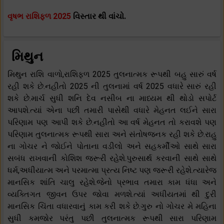
વૃષભ રાશિફળ 2025
વિસ્તાર થી વાંચો.
મિથુન
મિથુન રાશિ વાળો,રાશિફળ 2025 તુલનાત્મક રૂપથી બહુ સારું વર્ષ
રહી શકે છે.નહીતો 2025 ની તુલનામાં વર્ષ 2025 વધારે સારું રહી
શકે છે.માર્ચ સુધી શનિ દેવ નસીબ ના માધ્યમ થી થોડો સપોર્ટ
આપશે.ત્યાં એના પછી તમારી પાસેથી વધારે મેહનત લઈને સારા
પરિણામ પણ આપી શકે છે.નહીતો આ વર્ષ મેહનત તો કરાવશે પણ
પરિણામ તુલનાત્મક રૂપથી સારા અને સંતોષજનક રહી શકે છે.રાહુ
ના ગોચર ને જોઈને પોતાના વડીલો અને સહકર્મીઓ સાથે સારા
સબંધ રાખવાની કોશિશ જરૂરી રહેશે.પુરુસાર્થ કરવાની સાથે સાથે
ધર્મ,અધીયાત્મ અને પરમાત્મા પ્રત્ય નિષ્ટ પણ જરૂરી રહેશે.ત્યારેજ
માનસિક શાંતિ ચાલુ રહેશે.જેનો પ્રભાવ તમારા કામ ધંધા અને
વ્યક્તિગત જીવન ઉપર જોવા મળશે.ત્યાં અધીયતમાં થી દુરી
માનસિક ચિંતા વધારવાનું કામ કરી શકે છે.ગુરુ નો ગોચર મે મહિના
સુધી કમજોર પરંતુ પછી તુલનાત્મક રૂપથી સારા પરિણામ