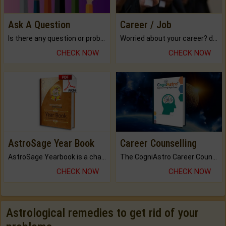
Ask A Question
Career / Job
Is there any question or problem lingering.
Worried about your career? don't know what is.
CHECK NOW
CHECK NOW
AstroSage Year Book
Career Counselling
AstroSage Yearbook is a channel to fulfill your dreams and destiny.
The CogniAstro Career Counselling Report is the most comprehensive report available on this topic.
CHECK NOW
CHECK NOW
Astrological remedies to get rid of your