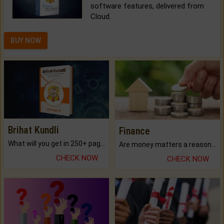
software features, delivered from
Cloud.
BUY NOW
Brihat Kundli
Finance
What will you get in 250+ pages Colored Brihat Kundli.
Are money matters a reason for the dark-circles under your eyes?
CHECK NOW
CHECK NOW