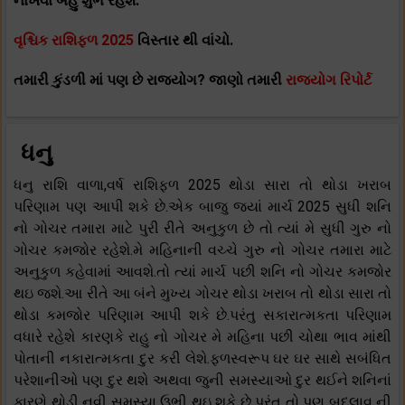
નાખવા બહુ શુભ રહેશે.
વૃશ્ચિક રાશિફળ 2025
વિસ્તાર થી વાંચો.
તમારી કુંડળી માં પણ છે રાજયોગ? જાણો તમારી
રાજયોગ રિપોર્ટ
ધનુ
ધનુ રાશિ વાળા,વર્ષ રાશિફળ 2025 થોડા સારા તો થોડા ખરાબ
પરિણામ પણ આપી શકે છે.એક બાજુ જ્યાં માર્ચ 2025 સુધી શનિ
નો ગોચર તમારા માટે પુરી રીતે અનુકુળ છે તો ત્યાં મે સુધી ગુરુ નો
ગોચર કમજોર રહેશે.મે મહિનાની વચ્ચે ગુરુ નો ગોચર તમારા માટે
અનુકુળ કહેવામાં આવશે.તો ત્યાં માર્ચ પછી શનિ નો ગોચર કમજોર
થઇ જશે.આ રીતે આ બંને મુખ્ય ગોચર થોડા ખરાબ તો થોડા સારા તો
થોડા કમજોર પરિણામ આપી શકે છે.પરંતુ સકારાત્મકતા પરિણામ
વધારે રહેશે કારણકે રાહુ નો ગોચર મે મહિના પછી ચોથા ભાવ માંથી
પોતાની નકારાત્મકતા દુર કરી લેશે.ફળસ્વરૂપ ઘર ઘર સાથે સબંધિત
પરેશાનીઓ પણ દુર થશે અથવા જુની સમસ્યાઓ દુર થઈને શનિનાં
કારણે થોડી નવી સમસ્યા ઉભી થઇ શકે છે પરંતુ તો પણ બદલાવ ની