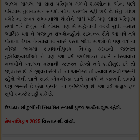
અલગ મામલો માં સારા પરિણામ મેળવી શકશો.ત્યાં એના પછી
પરિણામ તુલનાત્મક રૂપથી થોડા કમજોર રહી શકે છે.પરંતુ વિદેશ
વગેરે માં સબંધ રાખવાવાળા લોકોને માર્ચ પછી પણ સારા પરિણામ
મળી શકે છે.ગુરુ નો ગોચર પણ મે મહિનાની વચ્ચે સુધી તમારા
આર્થિક પક્ષ ને મજબુત રાખશે.નહીતો સામાન્ય રીતે આ વર્ષે તમે
પોતાના વેપાર વેવસાય માં સારું કરતા જોવા મળશો.તો પણ વર્ષ ના
બીજા ભાગમાં સાવધાનીપુર્વક નિર્વાહ કરવાની જરૂરત
હશે.વિદ્યાર્થીઓ ને પણ આ વર્ષે અપેક્ષાકૃત વધારે નીસ્થાવાન
બનાવીને અધ્યન કરવાની જરૂરત છે.જો તમે શાદીશુદા છો તો
જીવનસાથી કે જીવન સંગીની ના આરોગ્ય નો ખ્યાલ રાખવો જરૂરી
રહેશે.એની સાથે સાથે એકબીજા સાથે સબંધો ને જાળવી રાખવો
પણ જરૂરી છે.પ્રેમ પ્રસંગ ના દ્રષ્ટિકોણ થી આ વર્ષે અમુક હદ
સુધી કમજોર રહી શકે છે.
ઉપાય : માં દુર્ગા ની નિયમિત રૂપથી પુજા અર્ચના શુભ રહેશે.
મેષ રાશિફળ 2025
વિસ્તાર થી વાંચો.