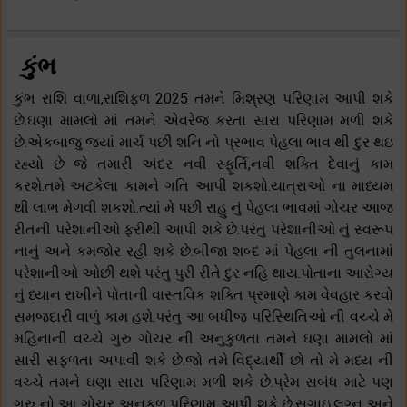
કુંભ
કુંભ રાશિ વાળા,રાશિફળ 2025 તમને મિશ્રણ પરિણામ આપી શકે
છે.ઘણા મામલો માં તમને એવરેજ કરતા સારા પરિણામ મળી શકે
છે.એકબાજુ જ્યાં માર્ચ પછી શનિ નો પ્રભાવ પેહલા ભાવ થી દુર થઇ
રહ્યો છે જે તમારી અંદર નવી સ્ફૂર્તિ,નવી શક્તિ દેવાનું કામ
કરશે.તમે અટકેલા કામને ગતિ આપી શકશો.યાત્રાઓ ના માધ્યમ
થી લાભ મેળવી શકશો.ત્યાં મે પછી રાહુ નું પેહલા ભાવમાં ગોચર આજ
રીતની પરેશાનીઓ ફરીથી આપી શકે છે.પરંતુ પરેશાનીઓ નું સ્વરૂપ
નાનું અને કમજોર રહી શકે છે.બીજા શબ્દ માં પેહલા ની તુલનામાં
પરેશાનીઓ ઓછી થશે પરંતુ પુરી રીતે દુર નહિ થાય.પોતાના આરોગ્ય
નું ધ્યાન રાખીને પોતાની વાસ્તવિક શક્તિ પ્રમાણે કામ વેવહાર કરવો
સમજદારી વાળું કામ હશે.પરંતુ આ બધીજ પરિસ્થિતિઓ ની વચ્ચે મે
મહિનાની વચ્ચે ગુરુ ગોચર ની અનુકુળતા તમને ઘણા મામલો માં
સારી સફળતા અપાવી શકે છે.જો તમે વિદ્યાર્થી છો તો મે મધ્ય ની
વચ્ચે તમને ઘણા સારા પરિણામ મળી શકે છે.પ્રેમ સબંધ માટે પણ
ગુરુ નો આ ગોચર અનુકુળ પરિણામ આપી શકે છે.સગાઇ,લગ્ન અને