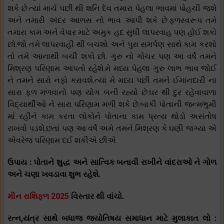
શકે છે.ત્યાં માર્ચ પછી થી શનિ દેવ તમારા પેહલા ભાવમાં પોહચી જશે
અને તમારી અંદર આળસ નો ભાવ આપી શકે છે.ફળસ્વરૂપ તમે
તમારા કામ અને વેપાર માટે અમુક હદ સુધી લાપરવાહ પણ હોઈ શકો
છો.જો તમે લાપરવાહી થી બચશો અને પુરા સમર્પણ સાથે કામ કરશો
તો તમે આનાથી બચી શકો છો. ગુરુ નો ગોચર પણ આ વર્ષે તમને
મિશ્રણ પરિણામ આપતો રહેશે.મે મધ્ય પેહલા ગુરુ લાભ ભાવ જોઈ
ને તમને સારો નફો કરાવશે.ત્યાં મે મધ્ય પછી તમને ઈમાનદારી ના
સારા ફળ મળવાનો પણ યોગ બની રહ્યો છે.ઘર થી દુર રહેવાવાળા
વિદ્યાર્થીઓ ને સારા પરિણામ મળી શકે છે.બાકી પોતાની જન્મભુમી
માં રહીને કામ કરતા લોકોને પોતાના કામ પ્રત્ય થોડો અસંતોષ
રાખવો પડશે.છતાં પણ આ વર્ષે અમે તમને મિશ્રણ કે ઘણી જગ્યા એ
એવરેજ પરિણામ દઈ શકીએ છીએ.
ઉપાય : પોતાને શુદ્ધ અને સાત્વિક બનાવી રાખીને વાંદરાઓ ને ગોળ
અને ચણા ખવડાવા શુભ રહેશે.
મીન રાશિફળ 2025
વિસ્તાર થી વાંચો.
રત્ન,યંત્ર સાથે બધાજ જ્યોતિષય સમાધાન માટે મુલાકાત લો :