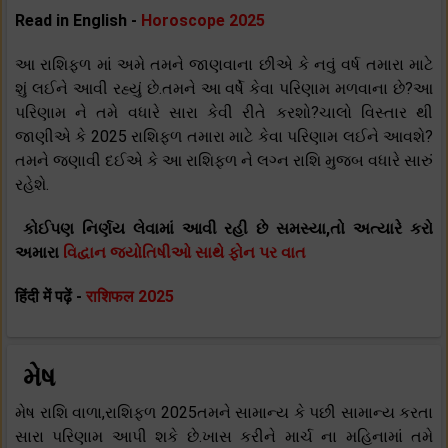
Read in English -
Horoscope 2025
આ રાશિફળ માં અમે તમને જાણવાના છીએ કે નવું વર્ષ તમારા માટે
શું લઈને આવી રહ્યું છે.તમને આ વર્ષે કેવા પરિણામ મળવાના છે?આ
પરિણામ ને તમે વધારે સારા કેવી રીતે કરશો?ચાલો વિસ્તાર થી
જાણીએ કે 2025 રાશિફળ તમારા માટે કેવા પરિણામ લઈને આવશે?
તમને જણાવી દઈએ કે આ રાશિફળ ને લગ્ન રાશિ મુજબ વધારે સારું
રહેશે.
કોઈપણ નિર્ણય લેવામાં આવી રહી છે સમસ્યા,તો અત્યારે કરો
અમારા
વિદ્વાન જ્યોતિષીઓ સાથે ફોન પર વાત
हिंदी में पढ़ें -
राशिफल 2025
મેષ
મેષ રાશિ વાળા,રાશિફળ 2025તમને સામાન્ય કે પછી સામાન્ય કરતા
સારા પરિણામ આપી શકે છે.ખાસ કરીને માર્ચ ના મહિનામાં તમે