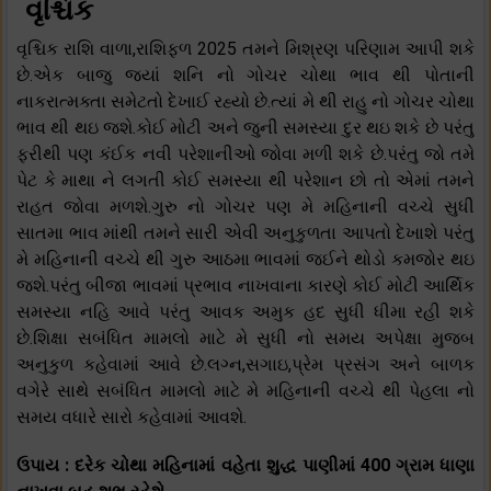
વૃશ્ચિક
વૃશ્ચિક રાશિ વાળા,રાશિફળ 2025 તમને મિશ્રણ પરિણામ આપી શકે
છે.એક બાજુ જ્યાં શનિ નો ગોચર ચોથા ભાવ થી પોતાની
નાકરાત્મક્તા સમેટતો દેખાઈ રહ્યો છે.ત્યાં મે થી રાહુ નો ગોચર ચોથા
ભાવ થી થઇ જશે.કોઈ મોટી અને જુની સમસ્યા દુર થઇ શકે છે પરંતુ
ફરીથી પણ કંઈક નવી પરેશાનીઓ જોવા મળી શકે છે.પરંતુ જો તમે
પેટ કે માથા ને લગતી કોઈ સમસ્યા થી પરેશાન છો તો એમાં તમને
રાહત જોવા મળશે.ગુરુ નો ગોચર પણ મે મહિનાની વચ્ચે સુધી
સાતમા ભાવ માંથી તમને સારી એવી અનુકુળતા આપતો દેખાશે પરંતુ
મે મહિનાની વચ્ચે થી ગુરુ આઠમા ભાવમાં જઈને થોડો કમજોર થઇ
જશે.પરંતુ બીજા ભાવમાં પ્રભાવ નાખવાના કારણે કોઈ મોટી આર્થિક
સમસ્યા નહિ આવે પરંતુ આવક અમુક હદ સુધી ધીમા રહી શકે
છે.શિક્ષા સબંધિત મામલો માટે મે સુધી નો સમય અપેક્ષા મુજબ
અનુકુળ કહેવામાં આવે છે.લગ્ન,સગાઇ,પ્રેમ પ્રસંગ અને બાળક
વગેરે સાથે સબંધિત મામલો માટે મે મહિનાની વચ્ચે થી પેહલા નો
સમય વધારે સારો કહેવામાં આવશે.
ઉપાય : દરેક ચોથા મહિનામાં વહેતા શુદ્ધ પાણીમાં 400 ગ્રામ ધાણા