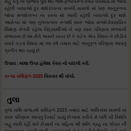
રાહુ કેતુ નો પ્રભાવ પુરો થઇ જશે.ફળસ્વરૂપ વેપાર વેવસાય માં આવી
રહેલી બાધાઓ દુર થશે.દાંપત્ય સબંધી મામલો માં પણ અનુકુળતા
જોવા મળશે.લગ્ન ના રસ્તા માં આવી રહેલી બાધાઓ દુર થશે.
આરોગ્ય માં પણ તુલનાત્મક રૂપથી સારું જોવા મળશે.વેવસાયિક
શિક્ષણ મેળવી રહેલા વિદ્યાર્થીઓ ને પણ સારા પરિણામ મળવાની
સંભાવના છે.આ રીતે અમને ખબર છે કે કંઈક એક વિષય ને છોડીને
વધારે પડતા વિષય માં આ વર્ષ તમારા માટે અનુકુળ પરિણામ આપતું
પ્રતીત થઇ રહ્યું છે.
ઉપાય : માથા ઉપર હંમેશા કેસર નો ચાંદલો કરો.
કન્યા રાશિફળ 2025
વિસ્તાર થી વાંચો.
તુલા
તુલા રાશિ વાળા,વર્ષ રાશિફળ 2025 તમારા માટે અધિકાંશ મામલો માં
સારા પરિણામ આપતું દેખાઈ રહ્યું છે.ખાસ કરીને મે પછી ની સ્થિતિ
બહુ સારી રહી શકે છે.માર્ચ ના મહિના થી શનિ ગ્રહ ના ગોચર ની