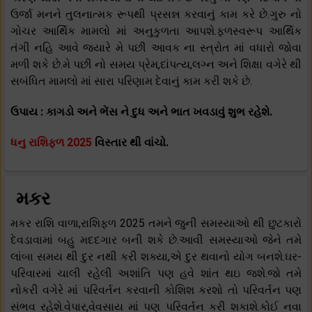
ઉર્જા મનને તુલનાત્મક રૂપથી પ્રસન્ન કરવાનું કામ કરે છે.ગુરુ નો
ગોચર આર્થિક મામલો માં અનુકુળતા આપશે.ફળસ્વરૂપ આર્થિક
તંગી નહિ આવે જયારે મે પછી આવક ના સ્ત્રોત માં વધારો જોવા
મળી શકે છે.મે પછી નો સમય પ્રેમ,દાંપત્ય,લગ્ન અને શિક્ષા વગેરે થી
સબંધિત મામલો માં સારા પરિણામ દેવાનું કામ કરી શકે છે.
ઉપાય : કાગડો અને ભેંસ ને દુધ અને ભાત ખવડાવું શુભ રહેશે.
ધનુ રાશિફળ 2025
વિસ્તાર થી વાંચો.
મકર
મકર રાશિ વાળા,રાશિફળ 2025 તમને જુની સમસ્યાઓ થી છુટકારો
દેવડાવામાં બહુ મદદગાર બની શકે છે.આવી સમસ્યાઓ જેને તમે
લાંબા સમય થી દુર નથી કરી શક્યા,એ દુર થવાનો યોગ બનશે.ઘર-
પરિવારમાં ચાલી રહેલી અશાંતિ પણ હવે શાંત થઇ જશે.જો તમે
નોકરી વગેરે માં પરિવર્તન કરવાની કોશિશ કરશો તો પરિવર્તન પણ
સંભવ રહેશે.વેપાર,વેવસાય માં પણ પરિવર્તન કરી શકાશે.કોઈ નવા