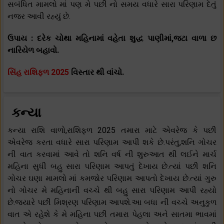
સબંધિત મામલો માં પણ મે પછી નો સમય વધારે સારા પરિણામ દેતું
નજર આવી રહ્યું છે.
ઉપાય : દરેક ચોથા મહિનામાં વહેતા શુદ્ધ પાણીમાં,જટા વાળા છ
નારિયેળ બહાવો.
સિંહ રાશિફળ 2025
વિસ્તાર થી વાંચો.
કન્યા
કન્યા રાશિ વાળો,રાશિફળ 2025 તમારા માટે એવરેજ કે પછી
એવરેજ કરતા વધારે સારા પરિણામ આપી શકે છે.પરંતુ,શનિ ગોચર
ની વાત કરવામાં આવે તો શનિ વર્ષ ની શુરુઆત થી લઈને માર્ચ
મહિના સુધી બહુ સારા પરિણામ આપતું દેખાય છે.ત્યાં પછી શનિ
ગોચર ઘણા મામલો માં કમજોર પરિણામ આપતો દેખાય છે.ત્યાં ગુરુ
નો ગોચર મે મહિનાની વચ્ચે થી બહુ સારા પરિણામ આપી રહ્યો
છે.જયારે પછી મિશ્રણ પરિણામ આપશે.આ બધા ની વચ્ચે અનુકુળ
વાત એ રહેશે કે મે મહિના પછી તમારા પેહલા અને સાતમા ભાવમાં