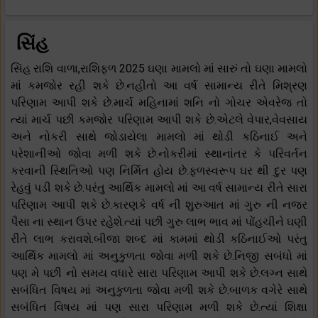
સિંહ
સિંહ રાશિ વાળા,રાશિફળ 2025 ઘણા મામલો માં સારું તો ઘણા મામલો
માં કમજોર રહી શકે છે.નહીતો આ વર્ષ સામાન્ય રીતે મિશ્રણ
પરિણામ આપી શકે છે.માર્ચ મહિનામાં શનિ નો ગોચર એવરેજ તો
ત્યાં માર્ચ પછી કમજોર પરિણામ આપી શકે છે.એટલે વેપાર,વેવસાય
અને નોકરી સાથે જોડાયેલા મામલો માં થોડી કઠિનાઈ અને
પરેશાનીઓ જોવા મળી શકે છે.નોકરીમાં સ્થાનાંતર કે પરિવર્તન
કરવાની સ્થિતિઓ પણ નિર્મિત હોય છે.ફળસ્વરૂપ ઘર થી દુર પણ
રેહવું પડી શકે છે.પરંતુ આર્થિક મામલો માં આ વર્ષ સામાન્ય રીતે સારા
પરિણામ આપી શકે છે.કારણકે વર્ષ ની શુરુઆત માં ગુરુ ની નજર
પૈસા ના સ્થાન ઉપર રહેશે.ત્યાં પછી ગુરુ લાભ ભાવ માં પોંહચીને ઘણી
રીતે લાભ કરાવશે.બીજા શબ્દ માં કામમાં થોડી કઠિનાઈઓ પરંતુ
આર્થિક મામલો માં અનુકુળતા જોવા મળી શકે છે.નિજી સબંધો માં
પણ મે પછી નો સમય વધારે સારા પરિણામ આપી શકે છે.લગ્ન સાથે
સબંધિત વિષય માં અનુકુળતા જોવા મળી શકે છે.બાળક વગેરે સાથે
સબંધિત વિષય માં પણ સારા પરિણામ મળી શકે છે.ત્યાં શિક્ષા