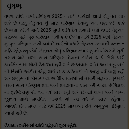
વૃષભ
વૃષભ રાશિ વાળો,રાશિફળ 2025 તમારી પાસેથી થોડી મેહનત લઇ
શકે છે પરંતુ મેહનત નું સારું પરિણામ દેવાનું કામ પણ કરી શકે
છે.ખાસ કરીને માર્ચ 2025 સુધી શનિ દેવ તમારી પાસે વધારે મેહનત
કરાવ્યા પછી પુરુ પરિણામ મળી શકે છે.ત્યાં માર્ચ 2025 પછી મેહનત
નું પુરુ પરિણામ મળી શકે છે નહીતો વધારે મેહનત કરવાની જરૂરત
નહિ રહે,પરંતુ જેવી મેહનત એવું પરિણામ.ત્યાં રાહુ નો ગોચર મે સુધી
તમારા માટે ઘણા સારા પરિણામ દેવાના સંકેત આપે છે.મે પછી
કાર્યક્ષેત્ર માં થોડી ઉલઝન રહી શકે છે.એવામાં શનિ અને રાહુ બંને
ની સ્થિતિ જોઈને એવું લાગે છે કે કઠિનાઈ તો આખું વર્ષ ચાલુ રહી
શકે છે.ગુરુ નો ગોચર પણ આર્થિક મામલો માં તમારી મેહનત પ્રમાણે
તમને સારા પરિણામ દેવા અને દેવડાવાના કામ કરી રહ્યા છે.શિક્ષણ
ના દ્રષ્ટિકોણ થી આ વર્ષ સારું રહી શકે છે.ત્યાં લગ્ન અને લગ્ન
જીવન સાથે સબંધિત મામલો માં આ વર્ષ ને સારું કહેવામાં
આવશે.પ્રેમ સબંધ માટે વર્ષ 2025 સામાન્ય રીતે અનુકુળ પરિણામ
આપી શકે છે.
ઉપાય : શરીર માં ચાંદી પહેરવી શુભ રહેશે.