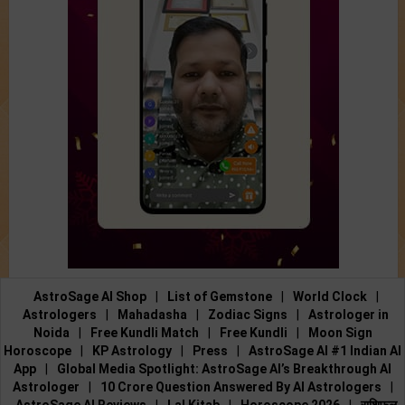
AstroSage AI Shop
|
List of Gemstone
|
World Clock
|
Astrologers
|
Mahadasha
|
Zodiac Signs
|
Astrologer in
Noida
|
Free Kundli Match
|
Free Kundli
|
Moon Sign
Horoscope
|
KP Astrology
|
Press
|
AstroSage AI #1 Indian AI
App
|
Global Media Spotlight: AstroSage AI’s Breakthrough AI
Astrologer
|
10 Crore Question Answered By AI Astrologers
|