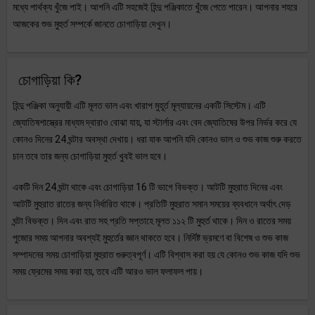
মধ্যে পার্থক্য খুঁজে পাই। আপনি এটি সহজেই হিন্দু পঞ্জিকাতে খুঁজে পেতে পারেন। আপনার শহরে
আজকের শুভ মুহুর্ত সম্পর্কে জানতে চোগাড়িয়া দেখুন।
চোগাড়িয়া কি?
হিন্দু পঞ্জিকা অনুযায়ী এটি মূলত ভাল এবং খারাপ মুহূর্ত মূল্যায়নের একটি সিস্টেম। এটি
জ্যোতিষশাস্ত্রের মাধ্যম দ্বারাও বোঝা যায়, যা স্টার্লার এবং বেদ জ্যোতিষের উপর নির্ভর করে যে
কোনও দিনের 24 ঘন্টার অবস্থা দেখায়। ধরা যাক আপনি যদি কোনও ভাল ও শুভ কাজ শুরু করতে
চান তবে তার জন্য চোগাড়িয়া মুহুর্ত খুবই ভাল হবে।
একটি দিন 24 ঘন্টা থাকে এবং চোগাড়িয়া 16 টি ভাগে বিভক্ত। আটটি মুহুরাত দিনের এবং
আটটি মুহুরাত রাতের জন্য নির্ধারিত থাকে। প্রতিটি মুহুরাত সমান সময়ের ব্যবধানে অর্থাৎ দেড়
ঘন্টা বিভক্ত। দিন এবং রাত সহ প্রতি সপ্তাহে মূলত ১১২ টি মুহুর্ত থাকে। দিন ও রাতের সময়
পুজোর সময় আপনার অবশ্যই মুহুর্তের জ্ঞান থাকতে হবে। নির্দিষ্ট ভ্রমণে বা বিশেষ ও শুভ কাজ
সম্পাদনের সময় চোগাড়িয়া মুহুরাত গুরুত্বপূর্ণ। এটি বিশ্বাস করা হয় যে কোনও শুভ কাজ যদি শুভ
সময় ফ্রেমের সময় করা হয়, তবে এটি আরও ভাল ফলাফল পায়।