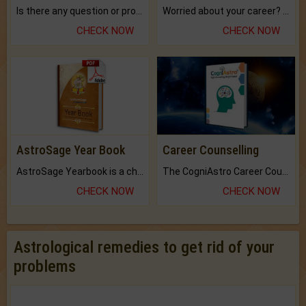
Is there any question or problem lingering.
Worried about your career? don't know what is.
CHECK NOW
CHECK NOW
AstroSage Year Book
Career Counselling
AstroSage Yearbook is a channel to fulfill your dreams and destiny.
The CogniAstro Career Counselling Report is the most comprehensive report available on this topic.
CHECK NOW
CHECK NOW
Astrological remedies to get rid of your
problems