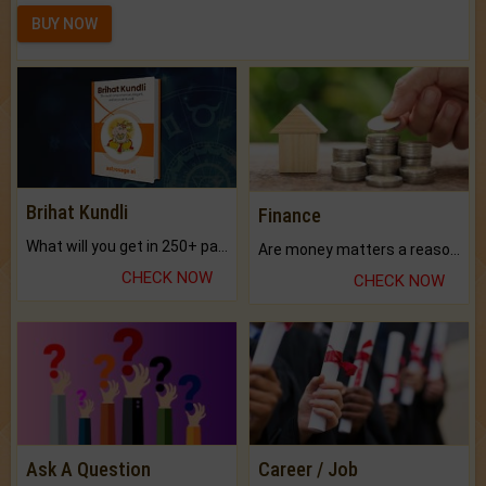
BUY NOW
Brihat Kundli
Finance
What will you get in 250+ pages Colored Brihat Kundli.
Are money matters a reason for the dark-circles under your eyes?
CHECK NOW
CHECK NOW
Ask A Question
Career / Job