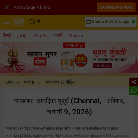

AstroSage AI App
DOWNLOAD NOW
₹
0
Chat with Astrologer
chat_bubble_outline
हिन्दी
தமிழ்
తెలుగు
मराठी
More
হোম
বাংলায়
আজকের চোগাড়িয়া
»
»
আজকের চোগড়িয়া মুহূর্ত (Chennai, - রবিবার,
অগাস্ট 9, 2026)
আজকের চোগাড়িয়া নামক এই পৃষ্ঠাতে জানুন সঠিক গণনার সাথে দিল্লীর জন্য আজকের
চোগাড়িয়া। বৈদিক জ্যোতিষের ওপর ভিত্তি করে চোগাড়িয়ার সাহায্যে আপনি দিন এবং রাতের