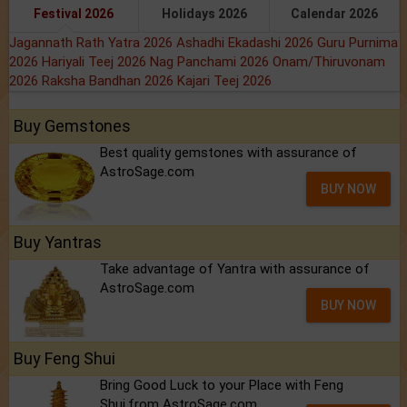
Festival 2026
Holidays 2026
Calendar 2026
Jagannath Rath Yatra 2026
Ashadhi Ekadashi 2026
Guru Purnima
2026
Hariyali Teej 2026
Nag Panchami 2026
Onam/Thiruvonam
2026
Raksha Bandhan 2026
Kajari Teej 2026
Buy Gemstones
Best quality gemstones with assurance of
AstroSage.com
BUY NOW
Buy Yantras
Take advantage of Yantra with assurance of
AstroSage.com
BUY NOW
Buy Feng Shui
Bring Good Luck to your Place with Feng
Shui.from AstroSage.com