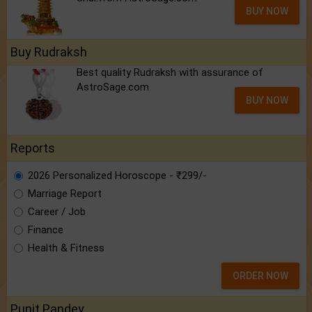
BUY NOW
Buy Rudraksh
Best quality Rudraksh with assurance of
AstroSage.com
BUY NOW
Reports
2026 Personalized Horoscope - ₹299/-
Marriage Report
Career / Job
Finance
Health & Fitness
ORDER NOW
Punit Pandey