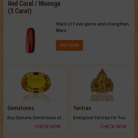
Red Coral / Moonga
(3 Carat)
Ward off evil spirits and strengthen
Mars.
BUY NOW
Gemstones
Yantras
Buy Genuine Gemstones at Best Prices.
Energised Yantras for You.
CHECK NOW
CHECK NOW