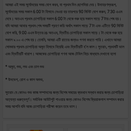
আমরা এই সময় সূর্যোদয়ের সময় যোগ করব, যা প্রথম দিন ছোগদিয়া দেয়। উদাহরণস্বরূপ,
সূর্যোদয়ের সময় সকাল 6:00 টা হিসাবে নেওয়া হয় তারপরে 90 মিনিট যোগ করুন, 7:30 এএম
দেবে। অতএব প্রথম চোগাড়িয়া সকাল 6:00 টা থেকে শুরু হয়ে সকাল সাড়ে 7 টায় শেষ হয়।
যদি আমরা আবার প্রথম শেষ সময়টি গ্রহণ করি অর্থাৎ সকাল সাড়ে 7 টা এবং এটিতে 90 মিনিট
যোগ করি, 9:00 এএম উত্তর is অতএব, দ্বিতীয় চোগাড়িয়া সকাল সাড়ে। টা থেকে শুরু হয়ে
সকাল ৯:০০ এ শেষ হয়। তেমনি, আমরা এটি রাতের জন্যও গণনা করতে পারি। এখানে আমরা
সোমবার প্রথম চোগাড়িয়া অমৃত হিসাবে নিয়েছি এবং দ্বিতীয়টি হ'ল কাল। সুতরাং, প্রথমটি ভাল
এবং দ্বিতীয়টি খারাপ। আজকের চোগাড়িয়া গণনা আজ টেবিল নিচে মাধ্যমে দেখানো হলো
* অমৃত, শুভ, লভ এবং চাল শুভ
* উদভেগ, রোগ ও কাল অশুভ,
সুতরাং যে কোনও শুভ কাজ সম্পাদনের জন্য বিশেষ সময়ের ব্যবধান সন্ধান করার জন্য চোগাড়িয়া
অত্যন্ত গুরুত্বপূর্ণ। সর্বাধিক আউটপুট পাওয়ার জন্য কোনও বিশেষ ক্রিয়াকলাপ সম্পাদন করার
সময় আপনি যদি আজ চোগাড়িয়া পরীক্ষা করেন তবে ভাল।