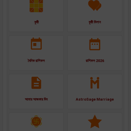
কুষ্ঠী
কুষ্ঠী মিলান
দৈনিক রাশিফল
রাশিফল 2026
আমার আজকার দিন
AstroSage Marriage