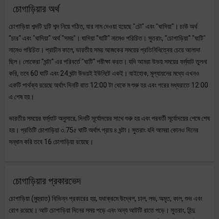
চোগাড়িয়ার অর্থ
চোগাড়িয়া শব্দটি দুটি শব্দ নিয়ে গঠিত, যার নাম দেওয়া হয়েছে "চৌ" এবং "ঘাদিয়া"। চাউ অর্থ
"চার" এবং "ঘাদিয়া" অর্থ "সময়"। ঘাদিয়া "ঘাটি" নামেও পরিচিত। সুতরাং, "চোগাড়িয়া" "ঘাটি"
নামেও পরিচিত। প্রাচীন কালে, ভারতীয় সময় আজকের সময়ের প্রতিনিধিত্বের চেয়ে আলাদা
ছিল। লোকেরা "ঘন্টা" এর পরিবর্তে "ঘাটি" পরীক্ষা করত। যদি আমরা উভয় সময়ের ফর্ম্যাট তুলনা
করি, তবে 60 ঘাটি এবং 24 ঘন্টা উভয়ই ইউনিটে একই। যাইহোক, মূল্যায়নের মধ্যে এখনও
একটি পার্থক্য রয়েছে অর্থাৎ দিনটি রাত 12:00 টা থেকে ম শুরু হয় এবং পরের মধ্যরাতে 12:00
এ শেষ হয়।
ভারতীয় সময়ের ফর্ম্যাট অনুসারে, দিনটি সূর্যোদয়ের সাথে শুরু হয় এবং পরবর্তী সূর্যোদয়ের শেষে শেষ
হয়। প্রতিটি চোগাড়িয়া ৩.75৫ ঘাটি অর্থাৎ প্রায় ৪ ঘন্টা। সুতরাং যদি আমরা কোনও দিনের
সন্ধান করি তবে 16 চোগাড়িয়া রয়েছে।
চোগাড়িয়ার প্রকারভেদ
চোগাড়িয়া (মুহুরাত) বিভিন্ন প্রকারের হয়, যথাক্রমে উদ্বেগ, চাল, লভ, অমৃত, কাল, শুভ এবং
রোগ রয়েছে। আট চোগাড়িয়া দিনের সময় পড়ে এবং অন্য আটটি রাতে পড়ে। সুতরাং, হিন্দু