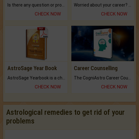
Is there any question or problem lingering.
Worried about your career? don't know what is.
CHECK NOW
CHECK NOW
AstroSage Year Book
Career Counselling
AstroSage Yearbook is a channel to fulfill your dreams and destiny.
The CogniAstro Career Counselling Report is the most comprehensive report available on this topic.
CHECK NOW
CHECK NOW
Astrological remedies to get rid of your
problems