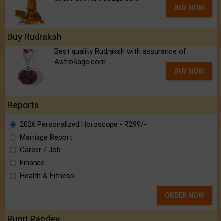
BUY NOW
Buy Rudraksh
Best quality Rudraksh with assurance of
AstroSage.com
BUY NOW
Reports
2026 Personalized Horoscope - ₹299/-
Marriage Report
Career / Job
Finance
Health & Fitness
ORDER NOW
Punit Pandey