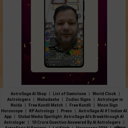
AstroSage AI Shop
|
List of Gemstone
|
World Clock
|
Astrologers
|
Mahadasha
|
Zodiac Signs
|
Astrologer in
Noida
|
Free Kundli Match
|
Free Kundli
|
Moon Sign
Horoscope
|
KP Astrology
|
Press
|
AstroSage AI #1 Indian AI
App
|
Global Media Spotlight: AstroSage AI’s Breakthrough AI
Astrologer
|
10 Crore Question Answered By AI Astrologers
|