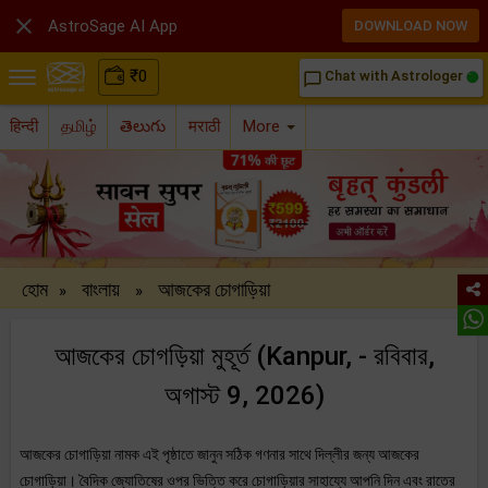

AstroSage AI App
DOWNLOAD NOW
₹
0
Chat with Astrologer
chat_bubble_outline
हिन्दी
தமிழ்
తెలుగు
मराठी
More
হোম
বাংলায়
আজকের চোগাড়িয়া
»
»
আজকের চোগড়িয়া মুহূর্ত (Kanpur, - রবিবার,
অগাস্ট 9, 2026)
আজকের চোগাড়িয়া নামক এই পৃষ্ঠাতে জানুন সঠিক গণনার সাথে দিল্লীর জন্য আজকের
চোগাড়িয়া। বৈদিক জ্যোতিষের ওপর ভিত্তি করে চোগাড়িয়ার সাহায্যে আপনি দিন এবং রাতের