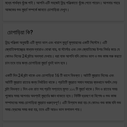
মধ্যে পার্থক্য খুঁজে পাই। আপনি এটি সহজেই হিন্দু পঞ্জিকাতে খুঁজে পেতে পারেন। আপনার শহরে
আজকের শুভ মুহুর্ত সম্পর্কে জানতে চোগাড়িয়া দেখুন।
চোগাড়িয়া কি?
হিন্দু পঞ্জিকা অনুযায়ী এটি মূলত ভাল এবং খারাপ মুহূর্ত মূল্যায়নের একটি সিস্টেম। এটি
জ্যোতিষশাস্ত্রের মাধ্যম দ্বারাও বোঝা যায়, যা স্টার্লার এবং বেদ জ্যোতিষের উপর নির্ভর করে যে
কোনও দিনের 24 ঘন্টার অবস্থা দেখায়। ধরা যাক আপনি যদি কোনও ভাল ও শুভ কাজ শুরু করতে
চান তবে তার জন্য চোগাড়িয়া মুহুর্ত খুবই ভাল হবে।
একটি দিন 24 ঘন্টা থাকে এবং চোগাড়িয়া 16 টি ভাগে বিভক্ত। আটটি মুহুরাত দিনের এবং
আটটি মুহুরাত রাতের জন্য নির্ধারিত থাকে। প্রতিটি মুহুরাত সমান সময়ের ব্যবধানে অর্থাৎ দেড়
ঘন্টা বিভক্ত। দিন এবং রাত সহ প্রতি সপ্তাহে মূলত ১১২ টি মুহুর্ত থাকে। দিন ও রাতের সময়
পুজোর সময় আপনার অবশ্যই মুহুর্তের জ্ঞান থাকতে হবে। নির্দিষ্ট ভ্রমণে বা বিশেষ ও শুভ কাজ
সম্পাদনের সময় চোগাড়িয়া মুহুরাত গুরুত্বপূর্ণ। এটি বিশ্বাস করা হয় যে কোনও শুভ কাজ যদি শুভ
সময় ফ্রেমের সময় করা হয়, তবে এটি আরও ভাল ফলাফল পায়।