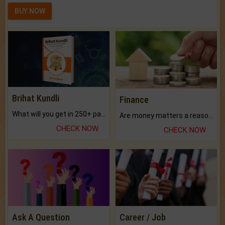
BUY NOW
Brihat Kundli
Finance
What will you get in 250+ pages Colored Brihat Kundli.
Are money matters a reason for the dark-circles under your eyes?
CHECK NOW
CHECK NOW
Ask A Question
Career / Job