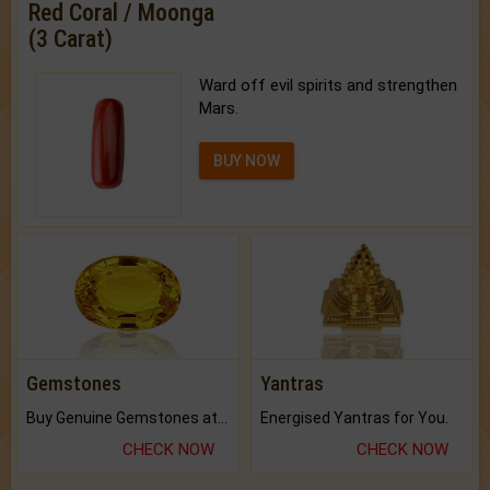
Red Coral / Moonga
(3 Carat)
Ward off evil spirits and strengthen
Mars.
BUY NOW
Gemstones
Yantras
Buy Genuine Gemstones at Best Prices.
Energised Yantras for You.
CHECK NOW
CHECK NOW