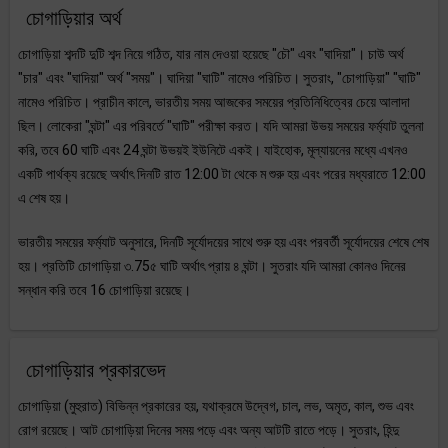
চোগাড়িয়ার অর্থ
চোগাড়িয়া শব্দটি দুটি শব্দ নিয়ে গঠিত, যার নাম দেওয়া হয়েছে "চৌ" এবং "ঘাদিয়া"। চাউ অর্থ
"চার" এবং "ঘাদিয়া" অর্থ "সময়"। ঘাদিয়া "ঘাটি" নামেও পরিচিত। সুতরাং, "চোগাড়িয়া" "ঘাটি"
নামেও পরিচিত। প্রাচীন কালে, ভারতীয় সময় আজকের সময়ের প্রতিনিধিত্বের চেয়ে আলাদা
ছিল। লোকেরা "ঘন্টা" এর পরিবর্তে "ঘাটি" পরীক্ষা করত। যদি আমরা উভয় সময়ের ফর্ম্যাট তুলনা
করি, তবে 60 ঘাটি এবং 24 ঘন্টা উভয়ই ইউনিটে একই। যাইহোক, মূল্যায়নের মধ্যে এখনও
একটি পার্থক্য রয়েছে অর্থাৎ দিনটি রাত 12:00 টা থেকে ম শুরু হয় এবং পরের মধ্যরাতে 12:00
এ শেষ হয়।
ভারতীয় সময়ের ফর্ম্যাট অনুসারে, দিনটি সূর্যোদয়ের সাথে শুরু হয় এবং পরবর্তী সূর্যোদয়ের শেষে শেষ
হয়। প্রতিটি চোগাড়িয়া ৩.75৫ ঘাটি অর্থাৎ প্রায় ৪ ঘন্টা। সুতরাং যদি আমরা কোনও দিনের
সন্ধান করি তবে 16 চোগাড়িয়া রয়েছে।
চোগাড়িয়ার প্রকারভেদ
চোগাড়িয়া (মুহুরাত) বিভিন্ন প্রকারের হয়, যথাক্রমে উদ্বেগ, চাল, লভ, অমৃত, কাল, শুভ এবং
রোগ রয়েছে। আট চোগাড়িয়া দিনের সময় পড়ে এবং অন্য আটটি রাতে পড়ে। সুতরাং, হিন্দু