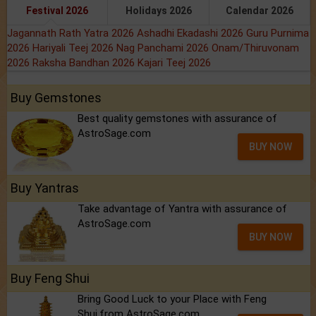
Festival 2026
Holidays 2026
Calendar 2026
Jagannath Rath Yatra 2026
Ashadhi Ekadashi 2026
Guru Purnima
2026
Hariyali Teej 2026
Nag Panchami 2026
Onam/Thiruvonam
2026
Raksha Bandhan 2026
Kajari Teej 2026
Buy Gemstones
Best quality gemstones with assurance of
AstroSage.com
BUY NOW
Buy Yantras
Take advantage of Yantra with assurance of
AstroSage.com
BUY NOW
Buy Feng Shui
Bring Good Luck to your Place with Feng
Shui.from AstroSage.com