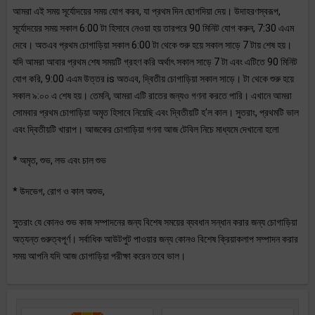
আমরা এই সময় সূর্যোদয়ের সময় যোগ করব, যা প্রথম দিন ছোগদিয়া দেয়। উদাহরণস্বরূপ,
সূর্যোদয়ের সময় সকাল 6:00 টা হিসাবে নেওয়া হয় তারপরে 90 মিনিট যোগ করুন, 7:30 এএম
দেবে। অতএব প্রথম চোগাড়িয়া সকাল 6:00 টা থেকে শুরু হয়ে সকাল সাড়ে 7 টায় শেষ হয়।
যদি আমরা আবার প্রথম শেষ সময়টি গ্রহণ করি অর্থাৎ সকাল সাড়ে 7 টা এবং এটিতে 90 মিনিট
যোগ করি, 9:00 এএম উত্তর is অতএব, দ্বিতীয় চোগাড়িয়া সকাল সাড়ে। টা থেকে শুরু হয়ে
সকাল ৯:০০ এ শেষ হয়। তেমনি, আমরা এটি রাতের জন্যও গণনা করতে পারি। এখানে আমরা
সোমবার প্রথম চোগাড়িয়া অমৃত হিসাবে নিয়েছি এবং দ্বিতীয়টি হ'ল কাল। সুতরাং, প্রথমটি ভাল
এবং দ্বিতীয়টি খারাপ। আজকের চোগাড়িয়া গণনা আজ টেবিল নিচে মাধ্যমে দেখানো হলো
* অমৃত, শুভ, লভ এবং চাল শুভ
* উদভেগ, রোগ ও কাল অশুভ,
সুতরাং যে কোনও শুভ কাজ সম্পাদনের জন্য বিশেষ সময়ের ব্যবধান সন্ধান করার জন্য চোগাড়িয়া
অত্যন্ত গুরুত্বপূর্ণ। সর্বাধিক আউটপুট পাওয়ার জন্য কোনও বিশেষ ক্রিয়াকলাপ সম্পাদন করার
সময় আপনি যদি আজ চোগাড়িয়া পরীক্ষা করেন তবে ভাল।