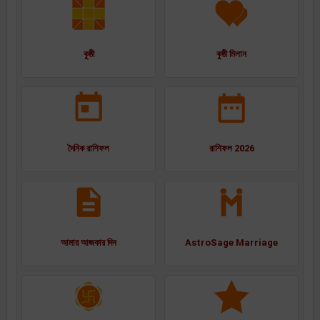
কুষ্ঠী
কুষ্ঠী মিলান
দৈনিক রাশিফল
রাশিফল 2026
আমার আজকার দিন
AstroSage Marriage