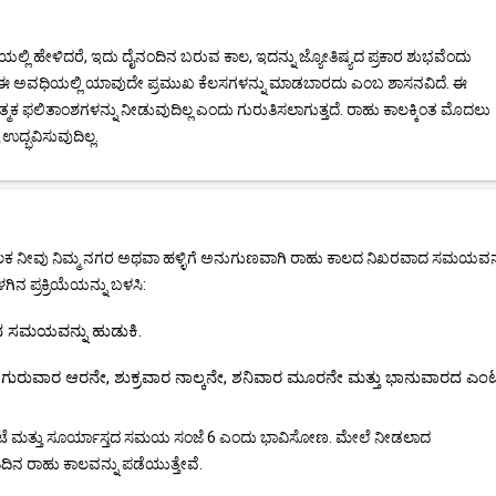
ಲ್ಲಿ ಹೇಳಿದರೆ, ಇದು ದೈನಂದಿನ ಬರುವ ಕಾಲ, ಇದನ್ನು ಜ್ಯೋತಿಷ್ಯದ ಪ್ರಕಾರ ಶುಭವೆಂದು
. ಈ ಅವಧಿಯಲ್ಲಿ ಯಾವುದೇ ಪ್ರಮುಖ ಕೆಲಸಗಳನ್ನು ಮಾಡಬಾರದು ಎಂಬ ಶಾಸನವಿದೆ. ಈ
ಮಕ ಫಲಿತಾಂಶಗಳನ್ನು ನೀಡುವುದಿಲ್ಲ ಎಂದು ಗುರುತಿಸಲಾಗುತ್ತದೆ. ರಾಹು ಕಾಲಕ್ಕಿಂತ ಮೊದಲು
ದ್ಭವಿಸುವುದಿಲ್ಲ.
ದರ ಮೂಲಕ ನೀವು ನಿಮ್ಮ ನಗರ ಅಥವಾ ಹಳ್ಳಿಗೆ ಅನುಗುಣವಾಗಿ ರಾಹು ಕಾಲದ ನಿಖರವಾದ ಸಮಯವನ್
ನ ಪ್ರಕ್ರಿಯೆಯನ್ನು ಬಳಸಿ:
ತದ ಸಮಯವನ್ನು ಹುಡುಕಿ.
ುವಾರ ಆರನೇ, ಶುಕ್ರವಾರ ನಾಲ್ಕನೇ, ಶನಿವಾರ ಮೂರನೇ ಮತ್ತು ಭಾನುವಾರದ ಎಂ
ಂಟೆ ಮತ್ತು ಸೂರ್ಯಾಸ್ತದ ಸಮಯ ಸಂಜೆ 6 ಎಂದು ಭಾವಿಸೋಣ. ಮೇಲೆ ನೀಡಲಾದ
ದಿನ ರಾಹು ಕಾಲವನ್ನು ಪಡೆಯುತ್ತೇವೆ.