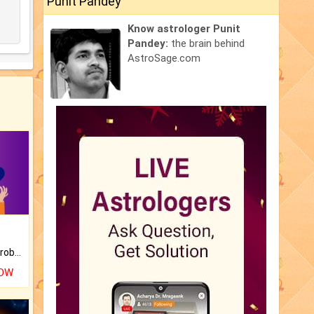
Punit Pandey
Know astrologer Punit
Pandey:
the brain behind
AstroSage.com
Is there any question or problem lingering.
NOW