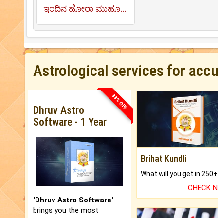
ಇಂದಿನ ಹೋರಾ ಮುಹೂರ್ತ
Astrological services for acc
33% OFF
Dhruv Astro
Software - 1 Year
Brihat Kundli
CHECK 
'Dhruv Astro Software'
brings you the most