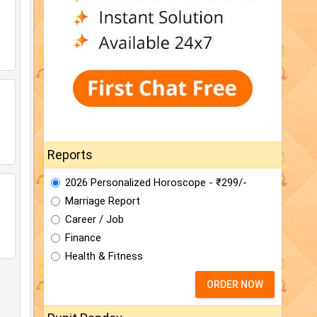
Reports
2026 Personalized Horoscope - ₹299/-
Marriage Report
Career / Job
Finance
Health & Fitness
ORDER NOW