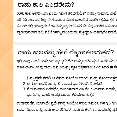
ರಾಹು ಕಾಲ ಎಂದರೇನು?
ರಾಹು ಕಾಲ ಅವಧಿ ಏನು ಎಂದು ನಿಮಗೆ ತಿಳಿದಿದೆಯೇ? ಇದನ್ನು ಸಾಮಾನ್ಯ ಭಾಷೆಯ
ಪರಿಗಣಿಸಲಾಗುವುದಿಲ್ಲ. ಈ ಸಮಯದ ಮೇಲೆ ರಾಹುವಿನ ಮಾಲೀಕತ್ವವಿರುತ್ತದೆ
ಸಮಯದಲ್ಲಿ ಯಾವುದೇ ಕೆಲಸವನ್ನು ಪ್ರಾರಂಭಿಸಿದರೆ ಕೆಲಸವು ಎಂದಿಗೂ ಸಕಾರಾತ್
ಪ್ರಾರಂಭಿಸಲಾದ ಚಟುವಟಿಕೆಗಳನ್ನು ಮುಂದುವರಿಸುತ್ತಿದ್ದರೂ, ಯಾವುದೇ ಸಮಸ್ಯೆ ಉ
ರಾಹು ಕಾಲವನ್ನು ಹೇಗೆ ಲೆಕ್ಕಹಾಕಲಾಗುತ್ತದೆ?
ಇಲ್ಲಿ ನಾವು ನಿಮಗೆ ರಾಹುಕಾಲ ಕ್ಯಾಲ್ಕುಲೇಟರ್ ಅನ್ನು ಒದಗಿಸಿದ್ದೇವೆ. ಇ
ಕಾಣಬಹುದು. ನೀವು ರಾಹು ಅವಧಿಯನ್ನು ಸ್ವತಃ ಲೆಕ್ಕಹಾಕಲು ಬಯಸಿದರೆ ಈ ಕೆಳಗಿ
ನಿಮ್ಮ ಪ್ರದೇಶದಲ್ಲಿ ಆ ದಿನದ ಸೂರ್ಯೋದಯ ಮತ್ತು ಸೂರ್ಯಾಸ್
ಈಗ ಈ ಅವಧಿಯನ್ನು 8 ಸಮಾನ ಭಾಗಗಳಾಗಿ ವಿಂಗಡಿಸಿ.
ಸೋಮವಾರ ಎರಡನೇ, ಮಂಗಳವಾರ ಏಳನೇ, ಬುಧವಾರ ಐದನೇ, ಗುರ
ಭಾಗವನ್ನು ರಾಹು ಅವಧಿ ಎಂದು ಕರೆಯಲಾಗುತ್ತದೆ.
ಉದಾಹರಣೆಗೆ, ಯಾವುದೇ ಪ್ರದೇಶದಲ್ಲಿ ಸೂರ್ಯೋದಯ ಸಮಯ ಬೆಳಿಗ್ಗೆ 6 ಗ
ಕಾರ್ಯವಿಧಾನವನ್ನು ನಾವು ಅನುಸರಿಸಿದರೆ, ನಾವು ಈ ಕೆಳಗಿನ ಸಮಯದಲ್ಲಿ ಪ್ರತಿ