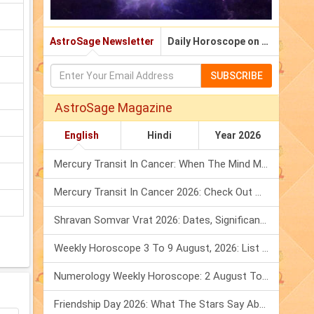
AstroSage Newsletter
Daily Horoscope on Email
SUBSCRIBE
AstroSage Magazine
English
Hindi
Year 2026
Mercury Transit In Cancer: When The Mind Meets The Heart!
Mercury Transit In Cancer 2026: Check Out What It Brings For You
Shravan Somvar Vrat 2026: Dates, Significance & Rituals In August
Weekly Horoscope 3 To 9 August, 2026: List Of Fasts & Festivals
Numerology Weekly Horoscope: 2 August To 8 August, 2026
Friendship Day 2026: What The Stars Say About Your Best Friend!