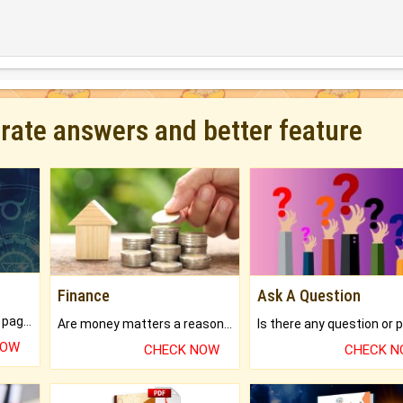
urate answers and better feature
Finance
Ask A Question
What will you get in 250+ pages Colored Brihat Kundli.
Are money matters a reason for the dark-circles under your eyes?
NOW
CHECK NOW
CHECK 