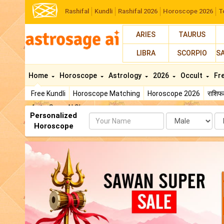
Rashifal
Kundli
Rashifal 2026
Horoscope 2026
T
ARIES
TAURUS
LIBRA
SCORPIO
S
Home
Horoscope
Astrology
2026
Occult
Fr
Free Kundli
Horoscope Matching
Horoscope 2026
राशि
AstroSage AI Shop
Personalized
Name
Da
Horoscope