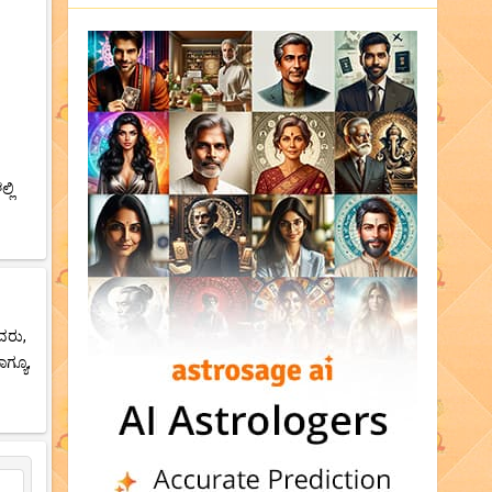
್ಲಿ
ವರು,
ಗ್ಯೂ,