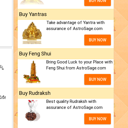
BUY NOW
Buy Yantras
Take advantage of Yantra with
assurance of AstroSage.com
BUY NOW
Buy Feng Shui
Bring Good Luck to your Place with
ನು
Feng Shui.from AstroSage.com
BUY NOW
Buy Rudraksh
ಟನೇ
Best quality Rudraksh with
assurance of AstroSage.com
BUY NOW