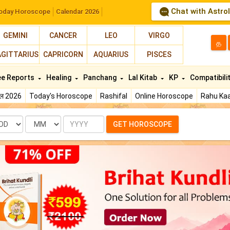
Chat with Astro
oday Horoscope
Calendar 2026
GEMINI
CANCER
LEO
VIRGO
த
AGITTARIUS
CAPRICORN
AQUARIUS
PISCES
ee Reports
Healing
Panchang
Lal Kitab
KP
Compatibili
फल 2026
Today's Horoscope
Rashifal
Online Horoscope
Rahu Kaa
te
Month
Year
GET HOROSCOPE