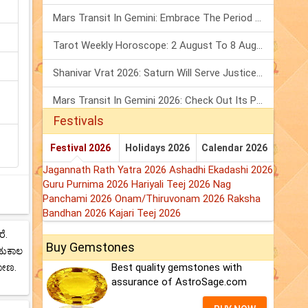
Mars Transit In Gemini: Embrace The Period Full Of Energy & Intelligence
Tarot Weekly Horoscope: 2 August To 8 August, 2026
Shanivar Vrat 2026: Saturn Will Serve Justice In Sawan Month!
Mars Transit In Gemini 2026: Check Out Its Positive & Negative Impact
Festivals
Festival 2026
Holidays 2026
Calendar 2026
Jagannath Rath Yatra 2026
Ashadhi Ekadashi 2026
Guru Purnima 2026
Hariyali Teej 2026
Nag
Panchami 2026
Onam/Thiruvonam 2026
Raksha
Bandhan 2026
Kajari Teej 2026
ೆ.
Buy Gemstones
ಾಹುಕಾಲ
Best quality gemstones with
ಯೋಣ.
assurance of AstroSage.com