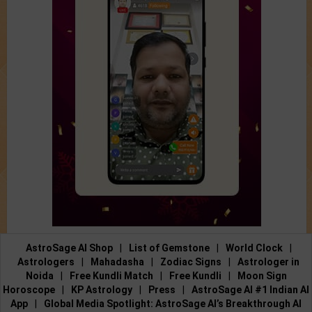
AstroSage AI Shop
|
List of Gemstone
|
World Clock
|
Astrologers
|
Mahadasha
|
Zodiac Signs
|
Astrologer in
Noida
|
Free Kundli Match
|
Free Kundli
|
Moon Sign
Horoscope
|
KP Astrology
|
Press
|
AstroSage AI #1 Indian AI
App
|
Global Media Spotlight: AstroSage AI’s Breakthrough AI