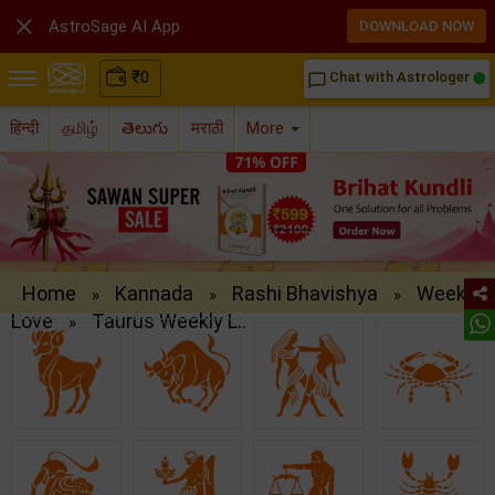

AstroSage AI App
DOWNLOAD NOW
₹
0
Chat with Astrologer
chat_bubble_outline
हिन्दी
தமிழ்
తెలుగు
मराठी
More
Home
Kannada
Rashi Bhavishya
Weekly
»
»
»
Love
Taurus Weekly L..
»