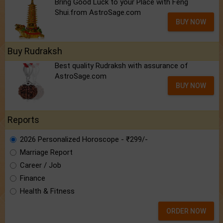
Bring Good Luck to your Place with Feng
Shui.from AstroSage.com
BUY NOW
Buy Rudraksh
Best quality Rudraksh with assurance of
AstroSage.com
BUY NOW
Reports
2026 Personalized Horoscope - ₹299/-
Marriage Report
Career / Job
Finance
Health & Fitness
ORDER NOW