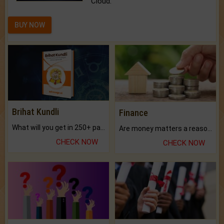
Cloud.
BUY NOW
Brihat Kundli
Finance
What will you get in 250+ pages Colored Brihat Kundli.
Are money matters a reason for the dark-circles under your eyes?
CHECK NOW
CHECK NOW