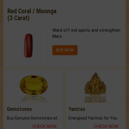
Red Coral / Moonga
(3 Carat)
Ward off evil spirits and strengthen
Mars.
BUY NOW
Gemstones
Yantras
Buy Genuine Gemstones at Best Prices.
Energised Yantras for You.
CHECK NOW
CHECK NOW