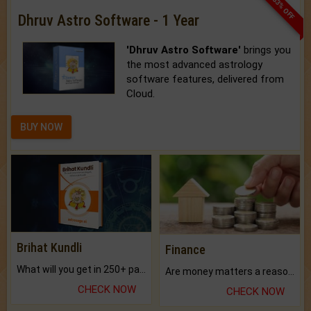
33% OFF
Dhruv Astro Software - 1 Year
'Dhruv Astro Software'
brings you
the most advanced astrology
software features, delivered from
Cloud.
BUY NOW
Brihat Kundli
Finance
What will you get in 250+ pages Colored Brihat Kundli.
Are money matters a reason for the dark-circles under your eyes?
CHECK NOW
CHECK NOW