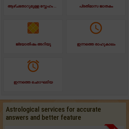
ആഴ്ചതോറുമുള്ള സ്നേഹം ജാതകം
പ്രതിമാസ ജാതകം
ജ്യോതിഷം അറിയൂ
ഇന്നത്തെ രാഹുകാലം
ഇന്നത്തെ ഛൊഘടിയ
Astrological services for accurate
answers and better feature