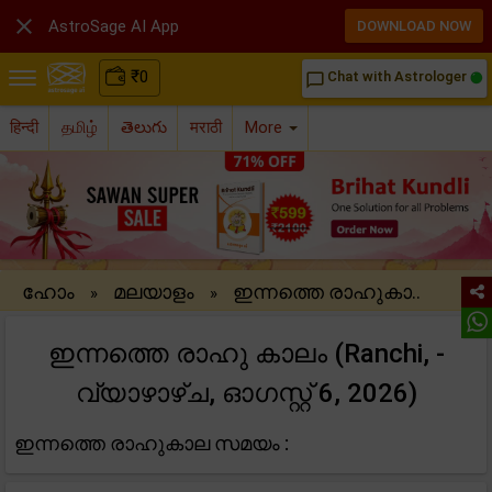

AstroSage AI App
DOWNLOAD NOW
₹
0
Chat with Astrologer
chat_bubble_outline
हिन्दी
தமிழ்
తెలుగు
मराठी
More
ഹോം
മലയാളം
ഇന്നത്തെ രാഹുകാ..
»
»
ഇന്നത്തെ രാഹു കാലം (Ranchi, -
വ്യാഴാഴ്ച, ഓഗസ്റ്റ് 6, 2026)
ഇന്നത്തെ രാഹുകാല സമയം :