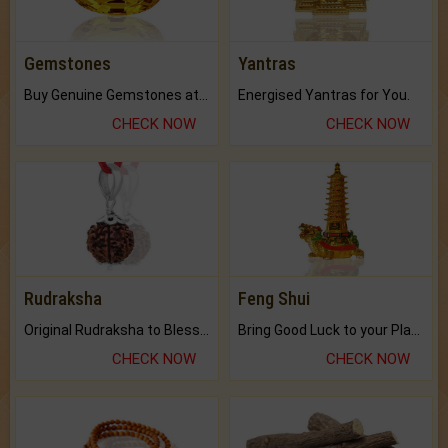
Gemstones
Yantras
Buy Genuine Gemstones at Best Prices.
Energised Yantras for You.
CHECK NOW
CHECK NOW
Rudraksha
Feng Shui
Original Rudraksha to Bless Your Way.
Bring Good Luck to your Place with Feng Shui.
CHECK NOW
CHECK NOW