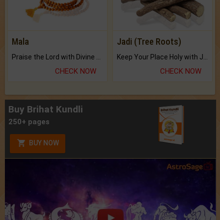
Mala
Jadi (Tree Roots)
Praise the Lord with Divine Energies of Mala.
Keep Your Place Holy with Jadi.
CHECK NOW
CHECK NOW
Buy Brihat Kundli
250+ pages
BUY NOW