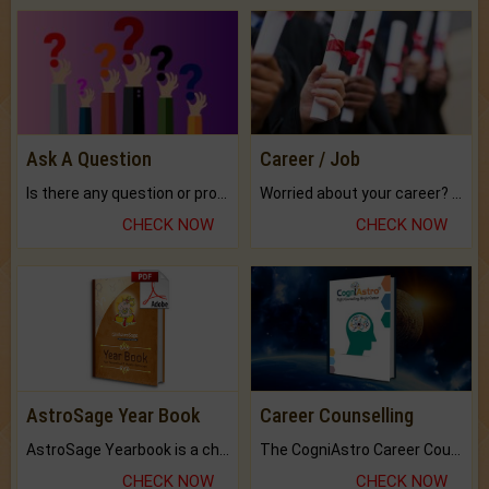
Ask A Question
Career / Job
Is there any question or problem lingering.
Worried about your career? don't know what is.
CHECK NOW
CHECK NOW
AstroSage Year Book
Career Counselling
AstroSage Yearbook is a channel to fulfill your dreams and destiny.
The CogniAstro Career Counselling Report is the most comprehensive report available on this topic.
CHECK NOW
CHECK NOW