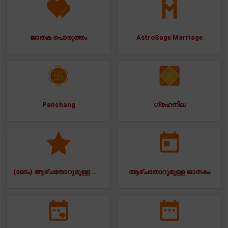
ജാതക പൊരുത്തം
AstroSage Marriage
Panchang
ഗ്രഹനില
(മേടം) ആഴ്ചതോറുമുള്ള ജാതകം
ആഴ്ചതോറുമുള്ള ജാതകം