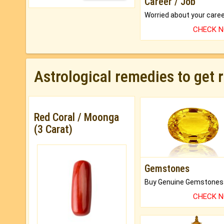
Career / Job
CHECK 
Astrological remedies to get 
Red Coral / Moonga
(3 Carat)
Gemstones
CHECK 