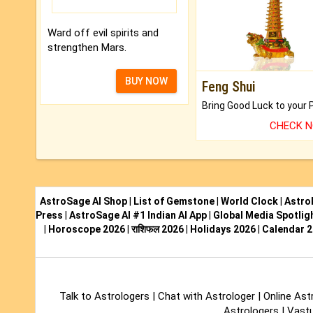
Ward off evil spirits and
strengthen Mars.
BUY NOW
Feng Shui
CHECK 
AstroSage AI Shop
|
List of Gemstone
|
World Clock
|
Astro
Press
|
AstroSage AI #1 Indian AI App
|
Global Media Spotlig
|
Horoscope 2026
|
राशिफल 2026
|
Holidays 2026
|
Calendar 
Talk to Astrologers
|
Chat with Astrologer
|
Online Ast
Astrologers
|
Vastu