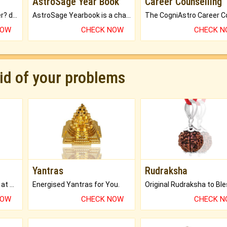
AstroSage Year Book
Career Counselling
Worried about your career? don't know what is.
AstroSage Yearbook is a channel to fulfill your dreams and destiny.
NOW
CHECK NOW
CHECK 
rid of your problems
Yantras
Rudraksha
Buy Genuine Gemstones at Best Prices.
Energised Yantras for You.
NOW
CHECK NOW
CHECK 