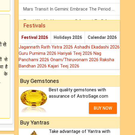
Mars Transit In Gemini: Embrace The Period Full Of Energy & Intelligence
Tarot Weekly Horoscope: 2 August To 8 August, 2026
Festivals
Shanivar Vrat 2026: Saturn Will Serve Justice In Sawan Month!
Festival 2026
Holidays 2026
Calendar 2026
ी से
Jagannath Rath Yatra 2026
Ashadhi Ekadashi 2026
Guru Purnima 2026
Hariyali Teej 2026
Nag
ों से
Panchami 2026
Onam/Thiruvonam 2026
Raksha
Bandhan 2026
Kajari Teej 2026
ा है
ं के
Buy Gemstones
.
Best quality gemstones with
assurance of AstroSage.com
BUY NOW
Buy Yantras
Take advantage of Yantra with