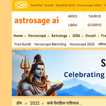
Rashifal
Kundli
Rashifal 2026
Horoscope 2026
T
ARIES
TAURUS
LIBRA
SCORPIO
Home
Horoscope
Astrology
2026
Occult
Fr
Free Kundli
Horoscope Matching
Horoscope 2026
राशि
AstroSage AI Shop
Previous
होम
2022
कर्क वैवाहिक राशिफल ..
»
»