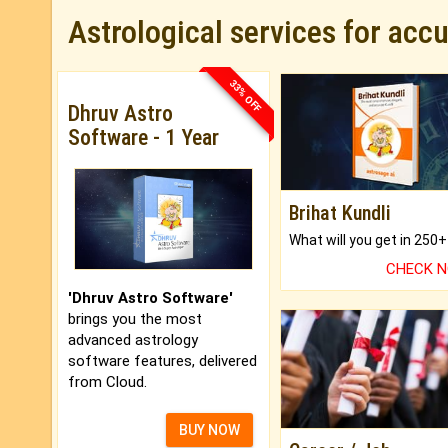
Astrological services for acc
33% OFF
Dhruv Astro
Software - 1 Year
Brihat Kundli
CHECK 
'Dhruv Astro Software'
brings you the most
advanced astrology
software features, delivered
from Cloud.
BUY NOW