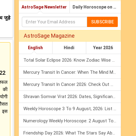
AstroSage Newsletter
Daily Horoscope on Email
थ जुड़े
SUBSCRIBE
AstroSage Magazine
English
Hindi
Year 2026
Total Solar Eclipse 2026: Know Zodiac Wise Prediction
022
Mercury Transit In Cancer: When The Mind Meets The Heart!
शिफल
Mercury Transit In Cancer 2026: Check Out What It Brings For You
ष की
योगी
Shravan Somvar Vrat 2026: Dates, Significance & Rituals In August
 औसत
Weekly Horoscope 3 To 9 August, 2026: List Of Fasts & Festivals
। इस
Numerology Weekly Horoscope: 2 August To 8 August, 2026
Friendship Day 2026: What The Stars Say About Your Best Friend!