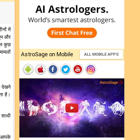
ों में
शुभ और
ाल कुछ
ामलों
AstroSage on Mobile
ALL MOBILE APPS
 देखने
ता है।
न साथी
 आपके