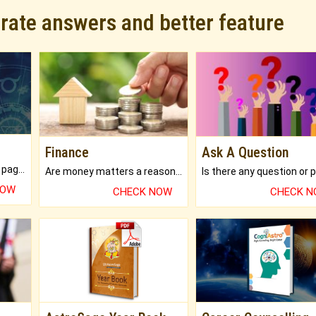
urate answers and better feature
Finance
Ask A Question
What will you get in 250+ pages Colored Brihat Kundli.
Are money matters a reason for the dark-circles under your eyes?
NOW
CHECK NOW
CHECK 