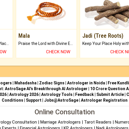
Mala
Jadi (Tree Roots)
Bring Good Luck to your Place with Feng Shui.
Praise the Lord with Divine Energies of Mala.
NOW
CHECK NOW
CHECK 
logers
|
Mahadasha
|
Zodiac Signs
|
Astrologer in Noida
|
Free Kundl
ht: AstroSage AI’s Breakthrough AI Astrologer
|
10 Crore Question A
2026
|
Astrology 2026
|
Astrology Tools
|
Feedback
|
Submit Article
|
C
Conditions
|
Support
|
Jobs@AstroSage
|
Astrologer Registration
Online Consultation
rology Consultation
|
Marriage Astrologers
|
Tarot Readers
|
Numero
 Experts
|
Financial Astrologers
|
KP Astrologers
|
Nadi Astrologers