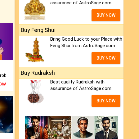
assurance of AstroSage.com
BUY NOW
Buy Feng Shui
Bring Good Luck to your Place with
Feng Shui.from AstroSage.com
BUY NOW
Buy Rudraksh
Is there any question or problem lingering.
Best quality Rudraksh with
NOW
assurance of AstroSage.com
BUY NOW