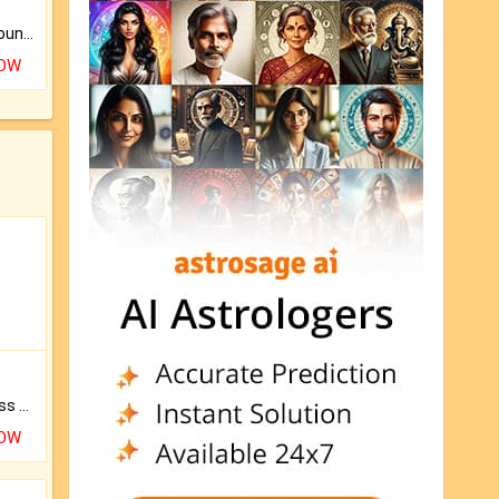
The CogniAstro Career Counselling Report is the most comprehensive report available on this topic.
NOW
Original Rudraksha to Bless Your Way.
NOW