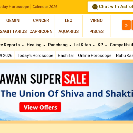
Chat with Astro
oday Horoscope
Calendar 2026
GEMINI
CANCER
LEO
VIRGO
த
SAGITTARIUS
CAPRICORN
AQUARIUS
PISCES
ee Reports
Healing
Panchang
Lal Kitab
KP
Compatibili
फल 2026
Today's Horoscope
Rashifal
Online Horoscope
Rahu Kaa
N