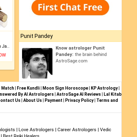
Punit Pandey
Keep Your Place Holy with Jadi.
Know astrologer Punit
Pandey:
the brain behind
NOW
AstroSage.com
i Match
|
Free Kundli
|
Moon Sign Horoscope
|
KP Astrology
|
nswered By AI Astrologers
|
AstroSage AI Reviews
|
Lal Kitab
ontact Us
|
About Us
|
Payment
|
Privacy Policy
|
Terms and
logists
|
Love Astrologers
|
Career Astrologers
|
Vedic
|
Best Reiki Healers