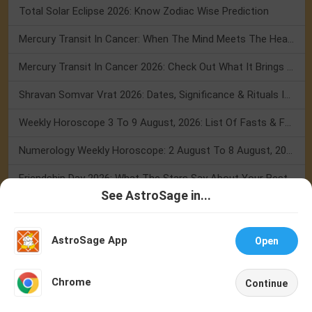
Total Solar Eclipse 2026: Know Zodiac Wise Prediction
Mercury Transit In Cancer: When The Mind Meets The Heart!
Mercury Transit In Cancer 2026: Check Out What It Brings For You
Shravan Somvar Vrat 2026: Dates, Significance & Rituals In August
Weekly Horoscope 3 To 9 August, 2026: List Of Fasts & Festivals
Numerology Weekly Horoscope: 2 August To 8 August, 2026
Friendship Day 2026: What The Stars Say About Your Best Friend!
See AstroSage in...
Mars Transit In Gemini: Embrace The Period Full Of Energy & Intelligence
Talk To
Chat With
Astrologer
Astrologer
Tarot Weekly Horoscope: 2 August To 8 August, 2026
AstroSage App
Open
NEW
Festivals
Chrome
Continue
Home
Shop
Call
Chat
Account
Festival 2026
Holidays 2026
Calendar 2026