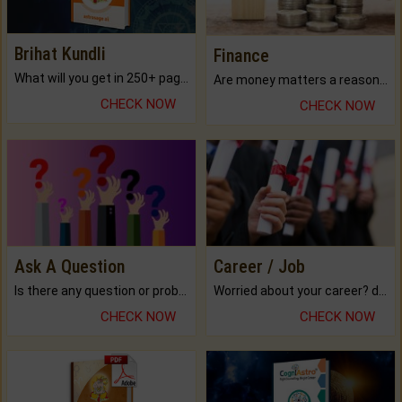
Brihat Kundli
Finance
What will you get in 250+ pages Colored Brihat Kundli.
Are money matters a reason for the dark-circles under your eyes?
CHECK NOW
CHECK NOW
Ask A Question
Career / Job
Is there any question or problem lingering.
Worried about your career? don't know what is.
CHECK NOW
CHECK NOW