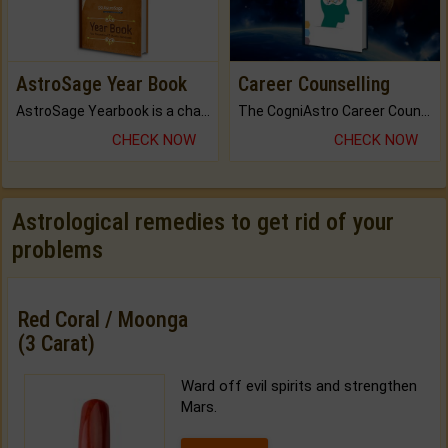
AstroSage Year Book
Career Counselling
AstroSage Yearbook is a channel to fulfill your dreams and destiny.
The CogniAstro Career Counselling Report is the most comprehensive report available on this topic.
CHECK NOW
CHECK NOW
Astrological remedies to get rid of your
problems
Red Coral / Moonga
(3 Carat)
Ward off evil spirits and strengthen
Mars.