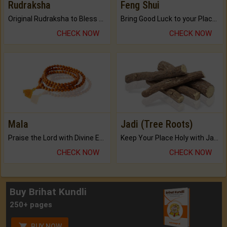
Rudraksha
Feng Shui
Original Rudraksha to Bless Your Way.
Bring Good Luck to your Place with Feng Shui.
CHECK NOW
CHECK NOW
Mala
Jadi (Tree Roots)
Praise the Lord with Divine Energies of Mala.
Keep Your Place Holy with Jadi.
CHECK NOW
CHECK NOW
Buy Brihat Kundli
250+ pages
BUY NOW