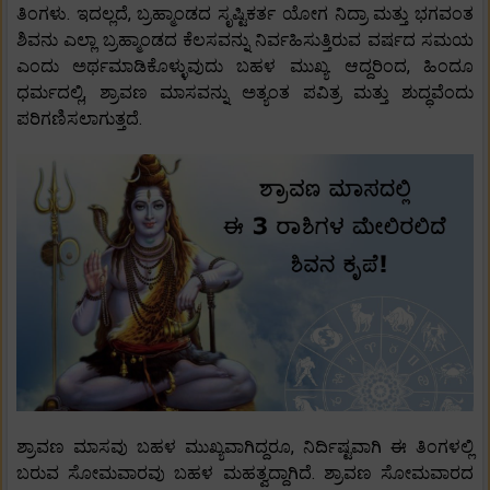
ತಿಂಗಳು. ಇದಲ್ಲದೆ, ಬ್ರಹ್ಮಾಂಡದ ಸೃಷ್ಟಿಕರ್ತ ಯೋಗ ನಿದ್ರಾ ಮತ್ತು ಭಗವಂತ
ಶಿವನು ಎಲ್ಲಾ ಬ್ರಹ್ಮಾಂಡದ ಕೆಲಸವನ್ನು ನಿರ್ವಹಿಸುತ್ತಿರುವ ವರ್ಷದ ಸಮಯ
ಎಂದು ಅರ್ಥಮಾಡಿಕೊಳ್ಳುವುದು ಬಹಳ ಮುಖ್ಯ. ಆದ್ದರಿಂದ, ಹಿಂದೂ
ಧರ್ಮದಲ್ಲಿ, ಶ್ರಾವಣ ಮಾಸವನ್ನು ಅತ್ಯಂತ ಪವಿತ್ರ ಮತ್ತು ಶುದ್ಧವೆಂದು
ಪರಿಗಣಿಸಲಾಗುತ್ತದೆ.
ಶ್ರಾವಣ ಮಾಸವು ಬಹಳ ಮುಖ್ಯವಾಗಿದ್ದರೂ, ನಿರ್ದಿಷ್ಟವಾಗಿ ಈ ತಿಂಗಳಲ್ಲಿ
ಬರುವ ಸೋಮವಾರವು ಬಹಳ ಮಹತ್ವದ್ದಾಗಿದೆ. ಶ್ರಾವಣ ಸೋಮವಾರದ