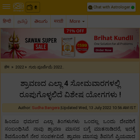
Chat with Astrologer
0
₹
हिन्दी
தமிழ்
తెలుగు
मराठी
More
Previous
Nex
»
»
होम
2022
ಗುರು ಪೂರ್ಣಿಮೆ 2022..
ಶ್ರಾವಣದ ಎಲ್ಲಾ 4 ಸೋಮವಾರಗಳಲ್ಲಿ
ರೂಪುಗೊಳ್ಳಲಿದೆ ವಿಶೇಷ ಯೋಗಗಳು !
Author:
Sudha Bangera
|
Updated Wed, 13 July 2022 10:56 AM IST
ಹಿಂದೂ ಧರ್ಮದ ಎಲ್ಲಾ ತಿಂಗಳುಗಳು ಒಂದಲ್ಲ ಒಂದು ದೇವರಿಗೆ
ಸಂಬಂಧಿಸಿವೆ. ನಾವು ಶ್ರಾವಣ ಮಾಸದ ಬಗ್ಗೆ ಮಾತನಾಡಿದರೆ, ಇದಕ್ಕೆ
ಶಿವನೊಂದಿಗೆ ನೇರ ಸಂಪರ್ಕವಿದೆ. ಶ್ರಾವಣ ಮಾಸವು ಶಿವನಿಗೆ ಪ್ರಿಯವಾದ