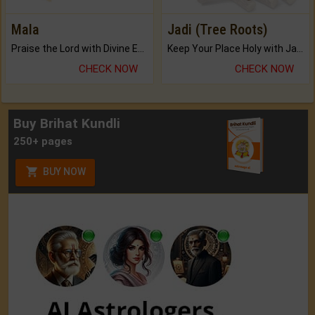
Mala
Jadi (Tree Roots)
Praise the Lord with Divine Energies of Mala.
Keep Your Place Holy with Jadi.
CHECK NOW
CHECK NOW
Buy Brihat Kundli
250+ pages
BUY NOW