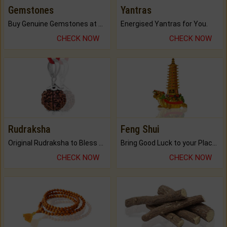
Gemstones
Yantras
Buy Genuine Gemstones at Best Prices.
Energised Yantras for You.
CHECK NOW
CHECK NOW
Rudraksha
Feng Shui
Original Rudraksha to Bless Your Way.
Bring Good Luck to your Place with Feng Shui.
CHECK NOW
CHECK NOW