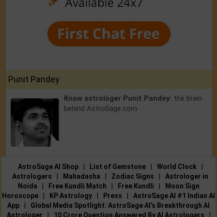
Punit Pandey
Know astrologer Punit Pandey:
the brain
behind AstroSage.com
AstroSage AI Shop
|
List of Gemstone
|
World Clock
|
Astrologers
|
Mahadasha
|
Zodiac Signs
|
Astrologer in
Noida
|
Free Kundli Match
|
Free Kundli
|
Moon Sign
Horoscope
|
KP Astrology
|
Press
|
AstroSage AI #1 Indian AI
App
|
Global Media Spotlight: AstroSage AI’s Breakthrough AI
Astrologer
|
10 Crore Question Answered By AI Astrologers
|