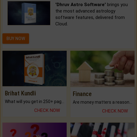
'Dhruv Astro Software'
brings you
the most advanced astrology
software features, delivered from
Cloud.
BUY NOW
Brihat Kundli
Finance
What will you get in 250+ pages Colored Brihat Kundli.
Are money matters a reason for the dark-circles under your eyes?
CHECK NOW
CHECK NOW