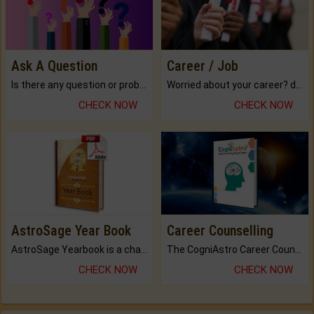
Ask A Question
Career / Job
Is there any question or problem lingering.
Worried about your career? don't know what is.
CHECK NOW
CHECK NOW
AstroSage Year Book
Career Counselling
AstroSage Yearbook is a channel to fulfill your dreams and destiny.
The CogniAstro Career Counselling Report is the most comprehensive report available on this topic.
CHECK NOW
CHECK NOW