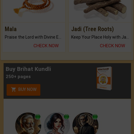
Mala
Jadi (Tree Roots)
Praise the Lord with Divine Energies of Mala.
Keep Your Place Holy with Jadi.
CHECK NOW
CHECK NOW
Buy Brihat Kundli
250+ pages
BUY NOW