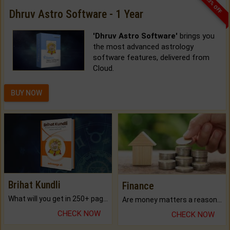
33% OFF
Dhruv Astro Software - 1 Year
'Dhruv Astro Software'
brings you
the most advanced astrology
software features, delivered from
Cloud.
BUY NOW
Brihat Kundli
Finance
What will you get in 250+ pages Colored Brihat Kundli.
Are money matters a reason for the dark-circles under your eyes?
CHECK NOW
CHECK NOW