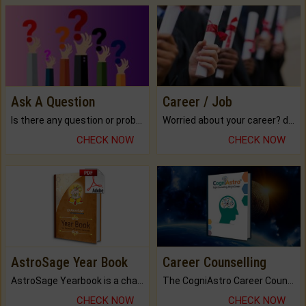
Ask A Question
Career / Job
Is there any question or problem lingering.
Worried about your career? don't know what is.
CHECK NOW
CHECK NOW
AstroSage Year Book
Career Counselling
AstroSage Yearbook is a channel to fulfill your dreams and destiny.
The CogniAstro Career Counselling Report is the most comprehensive report available on this topic.
CHECK NOW
CHECK NOW