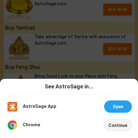
AstroSage.com
BUY NOW
Buy Yantras
Take advantage of Yantra with assurance of
AstroSage.com
BUY NOW
Buy Feng Shui
Bring Good Luck to your Place with Feng
Shui.from AstroSage.com
See AstroSage in...
BUY NOW
Talk To
Chat With
Astrologer
Astrologer
Buy Rudraksh
AstroSage App
Open
Best quality Rudraksh with assurance of
NEW
AstroSage.com
Chrome
Continue
BUY NOW
Home
Shop
Call
Chat
Account