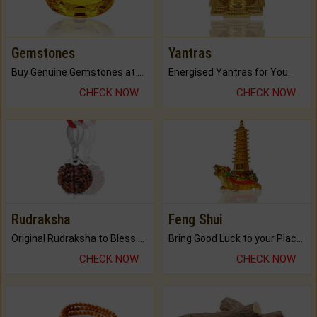
Gemstones
Yantras
Buy Genuine Gemstones at Best Prices.
Energised Yantras for You.
CHECK NOW
CHECK NOW
Rudraksha
Feng Shui
Original Rudraksha to Bless Your Way.
Bring Good Luck to your Place with Feng Shui.
CHECK NOW
CHECK NOW