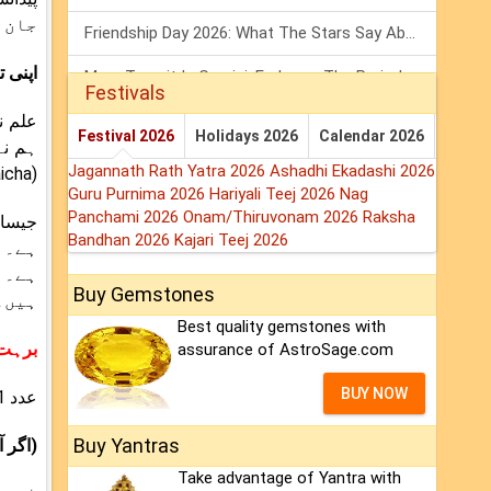
جان 
Friendship Day 2026: What The Stars Say About Your Best Friend!
اپنی ت
Mars Transit In Gemini: Embrace The Period Full Of Energy & Intelligence
Festivals
علم ن
Tarot Weekly Horoscope: 2 August To 8 August, 2026
Festival 2026
Holidays 2026
Calendar 2026
ہم نے
Jagannath Rath Yatra 2026
Ashadhi Ekadashi 2026
(Ilm ul Adad Hafta war Zaicha) کے تناظر میں یہ تمام اعداد متفرق سیاروں کے ماتحت ہوتے ہیں۔
Guru Purnima 2026
Hariyali Teej 2026
Nag
Panchami 2026
Onam/Thiruvonam 2026
Raksha
Bandhan 2026
Kajari Teej 2026
ہے۔ 6 کا مالک زہرہ ہے۔ اور 7 کیتو کے ماتحت ہے۔
Buy Gemstones
ہیں۔
Best quality gemstones with
برہت
assurance of AstroSage.com
BUY NOW
عدد 1
Buy Yantras
(اگر آپ ک
Take advantage of Yantra with