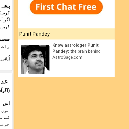
پیشہ 
کرسکت
اگر آ
کریں۔
Punit Pandey
صحت
Know astrologer Punit
رات 
Pandey:
the brain behind
AstroSage.com
اُپائی: روز 20 بار ' اوم چندا
عدد 
(اگرآپ کی
ہوں 
کے م
حوصل