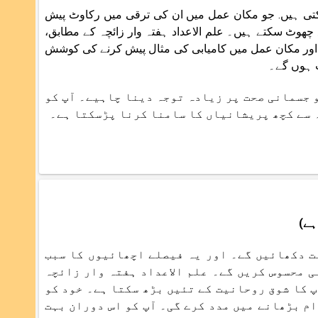
کتی ہیں. جو مکان عمل میں ان کی ترقی میں رکاوٹ پیش
وٹ سکتے ہیں۔ علم الاعداد ہفتہ وار زائچہ کے مطابق،
۔ اور مکان عمل میں کامیابی کی مثال پیش کرنے کی کوشش
ب ہوں گے۔
و جسمانی صحت پر زیادہ توجہ دینا چاہیے۔ آپ کو
ہ سے کچھ پریشانیاں کا سامنا کرنا پڑسکتا ہے۔
 لیے ہمت دکھائیں گے۔ اور یہ فیصلے اچھائیوں کا سبب
ی محسوس کریں گے۔ علم الاعداد ہفتہ وار زائچہ
 کا شوق روحانیت کے تئیں بڑھ سکتا ہے۔ خود کو
م بڑھانے میں مدد کرے گی۔ آپ کو اس دوران بہت