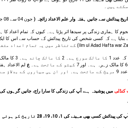
سکتے ہیں۔
اریخ پیدائش سے جانیں ہفتہ وار علم الاعداد زائچہ (
جون 04 سے 08 جون مئی 2024 کا احوال)
جوم کا ہماری زندگی پر سیدھا اثر پڑتا ہے۔ کیوں کہ تمام اعداد کا
 بتایا ہے کہ کسی شخص کی تاریخ پیدائش کے حساب سے اس کا ایک ا
ع
ہے۔ عدد 9 مریخ کے ماتحت ہے۔ اور ان ہی سیاروں کے بدلا
 کنڈلی
میں پوشیدہ ہے، آپ کی زندگی کا سارا راج، جانیں گرہوں کی چ
ی پیدائش کسی بھی مہینے کی 1، 10، 19، 28 تاریخ کو ہوئی ہے )