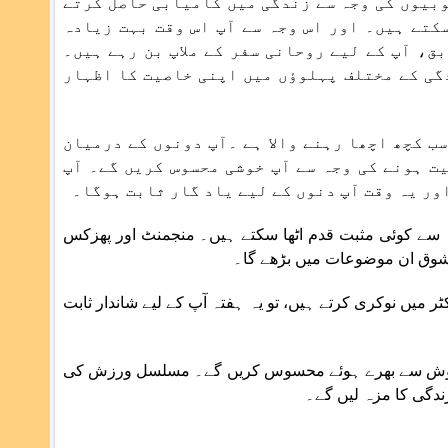
وبیوں کی وجہ سے زندگی میں کامیابی حاصل کرتے
کتے ہیں۔ اور اس وجہ سے آپ اس وقت بہت زیادہ
ق، آپ کے لیے روحانی سفر کے ملاپ بن رہے ہیں۔
دگی کے مختلف پہلوؤں میں اپنی خاصیت کا اظہار
سب کچھ اچھا رہنے والا ہے ۔آپ دونوں کے درمیان
ت ہونے کی وجہ سے آپ خوشی محسوس کریں گے۔ آپ
ور یہ وقت آپ دنوں کے لیے یاد گار ثابت ہوگا۔
قہ سے کوئی مثبت قدم اٹھا سکتے ہیں۔ منجمنٹ اور پھزکس
شوق ان موضوعات میں بڑھے گا۔
 میں نوکری کرتے ہیں، تو یہ ہفتہ آپ کے لیے شاندار ثابت
وش سے بھرے ہوئے محسوس کریں گے۔ مسلسل ورزش کی
دگی کا مزہ لیں گے۔