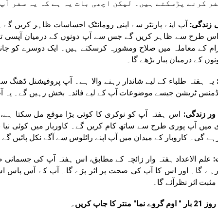
فر کرنے پڑسکتے ہیں۔ لیکن اچھی بات یہ ہے کہ یہ سفر آپ 
 زندگی:
آپ اپنے پارنٹر سے اپنی رومانٹک احساسات ظاہر کریں گے۔
س طرح سے ظاہر کریں گے جس سے آپ دونوں کے درمیان آپسی تال می
ام کے معاملہ میں صلاح ومشورہ کرسکتے ہیں۔ ایک دوسرے کو جاننے
نوں کے درمیان پیار بڑھے گا۔
:
یہ ہفتہ طلباء کے لیے شاندار رہنے والا ہے۔ آپ پروفیشنل ڈھنگ سے
یڈمنس ٹریشن جیسے موضوعات آپ کے لیے فائدہ بخش رہیں گے۔ یہ آ
ور زندگی:
اس ہفتہ آپ کو نوکری کا کوئی بڑا موقع مل سکتا ہے
 میں آپ پوری طرح سے ساتھ کام کریں گے۔ کاوربار میں کوئی نیا
رہے گی۔ کاروبار کے میدان میں آپ اپنے رائلوس سے آگے نکل پائیں گے 
:
علم الاعداد ہفتہ وار زائچہ کے مطابق، اس ہفتہ آپ کی جسما
رہے گا۔ اور اس کا آپ کی صحت پر اثر پڑے گا۔ آپ کے آس پاس ا
مثبت اثر نظرآئے گا۔
وے نما" منتر کا جاپ کریں۔