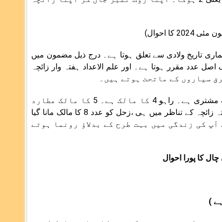
 ہماری تاریخ ولادی سے تعلق ہوتا ہے۔ درج ذیل مضمون میں
صل عدد مقرر ہوتا ہے۔ اور علم الاعداد ہفتہ وار زائچہ
جیسا کہ عدد 1 کا مالک سورج ہے۔ 2 کا مالک چاند ہے۔ 3 کا مالک مشتری ہے۔ راہو 4 کا مالک ہے۔ 5 کا مالک عطارد
لم الاعداد ہفتہ زائچہ کے تناظر میں ہی ،زحل کو عدد 8 کا مالک مانا گیا
ؤ سے آپ کی زندگی میں بہت طرح کے بدلاؤ رونما ہوتے
ال کا پورا احوال