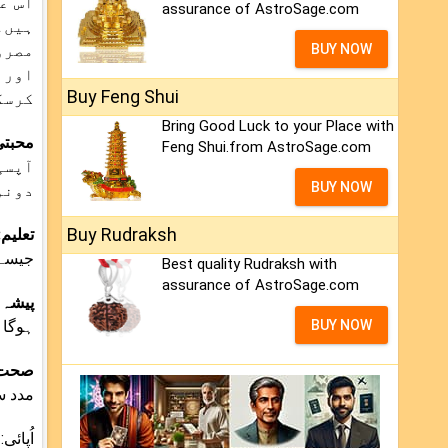
اس ع
assurance of AstroSage.com
ہیں۔
مصرو
BUY NOW
اور 
Buy Feng Shui
کرسک
Bring Good Luck to your Place with
محبتی
Feng Shui.from AstroSage.com
آپسی
BUY NOW
دونو
Buy Rudraksh
تعلیم
جیسے 
Best quality Rudraksh with
assurance of AstroSage.com
پیشہ 
ہوگا۔
BUY NOW
صحت
مدد س
اُپائ