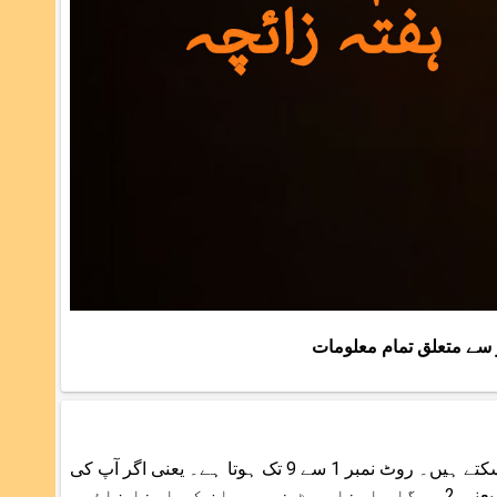
 سے متعلق تمام معلومات
اپنی تاریخ پیدائش کو سنگل نمبر میں بدل کر اپنے روٹ نمبر یا عدد کو جان سکتے ہیں۔ روٹ نمبر 1 سے 9 تک ہوتا ہے۔ یعنی اگر آپ کی
پیدائش کسی بھی مہینے کی 11 تاریخ کو ہوئی ہے تو آپ کا روٹ نمر 1+1 یعنی 2 ہوگا۔ اپنا روٹ نمبر جان کر اپنا زائچہ