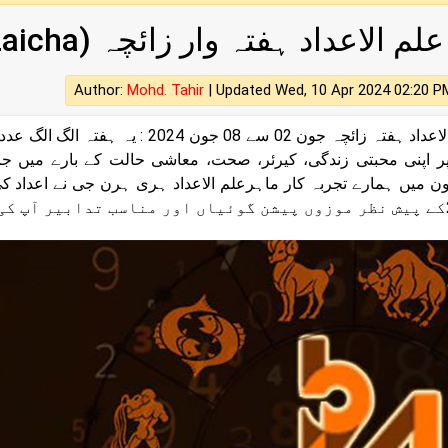
علم الاعداد ہفتہ وار زائچہ (Ilm ul Adad Hafta war Zaicha)
Author:
Mohd. Tahir
|
Updated Wed, 10 Apr 2024 02:20 P
علم الاعداد ہفتہ زائچہ جون 02 سے 8
 پر اپنی محبتی زندگی، کیرئر، صحت، معاشی حالت کے بارے میں ج
یں۔