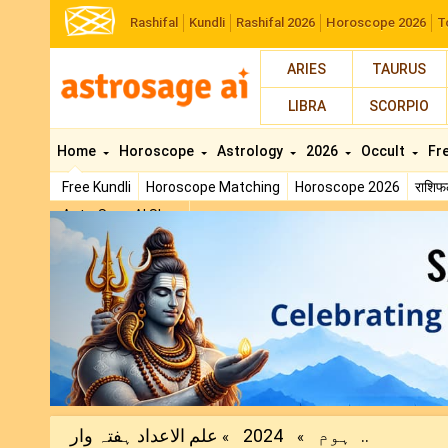
Rashifal
Kundli
Rashifal 2026
Horoscope 2026
T
ARIES
TAURUS
LIBRA
SCORPIO
Home
Horoscope
Astrology
2026
Occult
Fr
Free Kundli
Horoscope Matching
Horoscope 2026
राशि
AstroSage AI Shop
Previous
علم الاعداد ہفتہ وار..
ہوم
2024
»
»