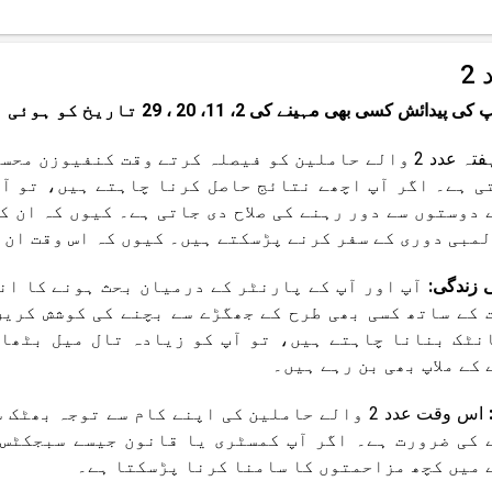
2
 پیدائش کسی بھی مہینے کی 2، 11، 20 ، 29 تاریخ کو ہوئی ہے)
اس ہفتہ عدد 2 والے حاملین کو فیصلہ کرتے وقت کنفیو
ی ہے۔ اگر آپ اچھے نتائج حاصل کرنا چاہتے ہیں، تو آپ
 دوستوں سے دور رہنے کی صلاح دی جاتی ہے۔ کیوں کہ ان ک
لمبی دوری کے سفر کرنے پڑسکتے ہیں۔ کیوں کہ اس وقت ان 
 زندگی:
آپ اور آپ کے پارنٹر کے درمیان بحث ہونے کا ان
 کے ساتھ کسی بھی طرح کے جھگڑے سے بچنے کی کوشش کریں
نٹک بنانا چاہتے ہیں، تو آپ کو زیادہ تال میل بٹھان
کے ملاپ بھی بن رہے ہیں۔
:
اس وقت عدد 2 والے حاملین کی اپنے کام سے توجہ
 کی ضرورت ہے۔ اگر آپ کمسٹری یا قانون جیسے سبجکٹس 
 میں کچھ مزاحمتوں کا سامنا کرنا پڑسکتا ہے۔