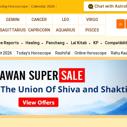
Chat with Astro
oday Horoscope
Calendar 2026
GEMINI
CANCER
LEO
VIRGO
த
SAGITTARIUS
CAPRICORN
AQUARIUS
PISCES
ee Reports
Healing
Panchang
Lal Kitab
KP
Compatibili
फल 2026
Today's Horoscope
Rashifal
Online Horoscope
Rahu Kaa
N