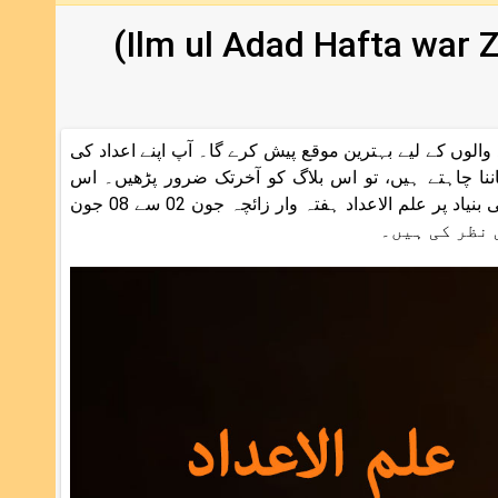
0 جون 2024 : یہ ہفتہ الگ الگ عدد والوں کے لیے بہترین موقع پیش کرے گا۔ آپ اپنے اعداد کی
اننا چاہتے ہیں، تو اس بلاگ کو آخرتک ضرور پڑھیں۔ اس
مضمون میں ہمارے تجربہ کار ماہرعلم الاعداد ہری ہرن جی نے اعداد کی بنیاد پر علم الاعداد ہفتہ وار زائچہ جون 02 سے 08 جون