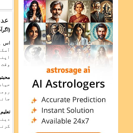
عدد 
(اگرآپ کی
آسکت
اپنے
وقت 
محبتی
حیات
روما
جانے 
تعلیم
دینے
کرنے