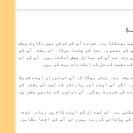
زن محسوس ہوسکتا ہے۔ جس سے آپ کی ترقی میں رکاوٹ پیش
 کو منصوبہ بنا کر چلنا ہوگا۔ اس ہفتہ آپ کو
ی وجہ سے آپ کو مسائل پیش آسکتے ہیں۔ آپ کو اس
کے مقصد کے حل کے امکانات بہت کم ہیں۔
دیشہ ہے۔ بہتر ہوگا کہ آپ اس دوران اپنے شریک
۔ اگر آپ اپنے اور پارنٹر کے لیے اس ہفتہ کو
ے کی ضرورت ہوگی۔ آپ دونوں کے مذہبی سفر پر
 بھٹک سکتی ہے۔ اس لیے ان کو اپنے کام پر زیادہ توجہ
کی پڑھائی کررہے ہیں، تو آپ کو اچھا مظاہرہ