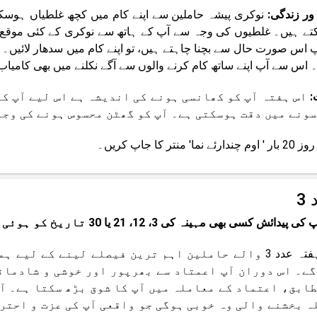
ور زندگی:
نوکری پیشہ حاملین سے اپنے کام میں کچھ غلطیاں ہوس
ے ہیں۔ غلطیوں کی وجہ سے آپ کے ہاتھ سے نوکری کے کئی موقع چھ
پ اس صورت حال سے بچنا چاہتے ہیں، تو اپنے کام میں سدھار لائیں
 اس سے آپ اپنے ساتھ کام کرنے والوں سے آگے نکلنے میں بھی کامیا
:
اس ہفتہ آپ کو کھانسی ہونے کی اندیشہ ہے اس لیے آپ ک
سونے میں دقت ہوسکتی ہے۔ آپ کو گھٹن محسوس ہونے کی وج
رئے نما' منتر کا جاپ کریں۔
3
 پیدائش کسی بھی مہینہ کی 3، 12، 21 یا 30 تاریخ کو ہوئی ہے)
اس ہفتہ عدد 3 والے حاملین اہم ترین فیصلے لینے کے
گے۔ اس دوران آپ اعمتاد سے بھرپور اور خوشی و شادمان
طابق، اعتماد کے معاملہ میں آپ کا شوق بڑھ سکتا ہے۔ آپ
ہ بخشنے والی وہ خوبی ہوگی جو واقعی آپ کی عزت و احترا