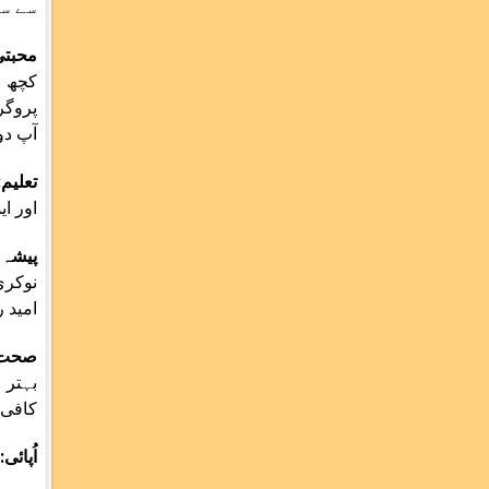
سے س
محبتی
کچھ ا
پروگر
آپ دو
تعلیم
اور ا
پیشہ 
نوکری
امید 
صحت
بہتر 
کافی 
اُپائی: روز 21 بار " اوم گر