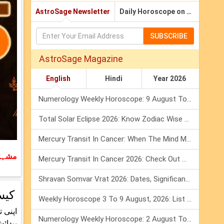
AstroSage Newsletter
Daily Horoscope on Email
SUBSCRIBE
AstroSage Magazine
English
Hindi
Year 2026
Numerology Weekly Horoscope: 9 August To 15 August, 2026
Total Solar Eclipse 2026: Know Zodiac Wise Prediction
Mercury Transit In Cancer: When The Mind Meets The Heart!
مشہور
Mercury Transit In Cancer 2026: Check Out What It Brings For You
Shravan Somvar Vrat 2026: Dates, Significance & Rituals In August
کیس
Weekly Horoscope 3 To 9 August, 2026: List Of Fasts & Festivals
Numerology Weekly Horoscope: 2 August To 8 August, 2026