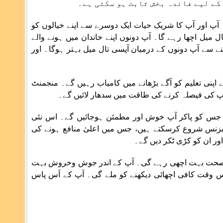
کے لیے فائدہ بخش ثابت ہو سکتی ہے۔
 آپ اور آپ کا شریک حیات ایک دوسرے سے اپنے خیالوں کو
ل اچھا رہے گا۔ آپ دونوں اپنے خاندان میں ہونے والے
 سے آپ دونوں کے درمیان آپسی تال میل بہتر ہوگا۔ اور
 اپنی تعلیم کو آگے بڑھانے میں کامیاب رہیں گے۔ منجمنٹ
پ کی فیصلہ کرنے کی طاقت میں سدھار لائیں گے۔
، جس کو پاکر آپ خوش اور مطمئن ہوجائیں گے۔ اس نئی
 بزنس شروع کرسکتے ہیں، جس میں اعلیٰ منافع ہونے کی
اور ان کو کڑی ٹکر دیں گے۔
نی صحت بہت اچھی رہے گی۔ آپ کے اندر جوش وخروش بہت
س وقت کافی اچھائی دیکھنے کو ملے گی۔ آپ کے آس پاس