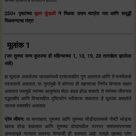
अनेक प्रकारचे परिवर्तन होतात.
250+ पृष्ठांच्या
बृहत कुंडली
ने मिळवा उत्तम मात्रेत यश आणि समृद्धी
मिळवण्याचा मंत्र!
मूलांक 1
(जर तुमचा जन्म कुठल्या ही महिन्याच्या 1, 10, 19, 28 तारखेला झालेला
आहे)
हा मूलांक असलेल्या जातकांमध्ये प्रशासकीय गुण असतात आणि ते मनमोकळे
स्वभावाचे असतात. या गुणांमुळे ते कोणता ही महत्त्वाचा निर्णय घेण्यास सक्षम
असतात ज्यामुळे त्यांच्या आयुष्यात मोठा बदल होऊ शकतो. ते त्यांच्या जीवनात
पद्धतशीर आणि विचारशील दृष्टिकोन स्वीकारू शकतात. हे मूलांक असलेले
जातक वक्तशीर असतात.
प्रेम जीवन:
या सप्ताहात, तुमच्या आणि तुमच्या जोडीदारामध्ये गोष्टी थोड्या
खराब होऊ शकतात आणि तुमच्या दोघांमधील परस्पर समंजसपणाच्या
अभावामुळे नात्यात समस्या येण्याची ही शक्यता आहे. यामुळे तुमच्या प्रेम