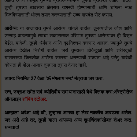
आहेत आणि त्यामुळे तुमच्या प्रतिस्पर्ध्यांमध्ये तुमची प्रतिष्ठा देखील वाढेल.
तुम्ही तुमच्या व्यवसाय क्षेत्रात यशस्वी होण्यासाठी आणि चांगला नफा
मिळविण्यासाठी धोरण तयार करण्यासाठी उच्च मापदंड सेट कराल.
आरोग्य:
या सप्ताहात तुमचे आरोग्य चांगले राहील. तुमच्यातील जोश आणि
उत्साह वाढल्यामुळे त्याचा सकारात्मक परिणाम तुमच्या आरोग्यावर ही दिसून
येईल. यावेळी, तुम्ही धैर्यवान आणि दृढनिश्चय करणार आहात, ज्यामुळे तुमचे
आरोग्य देखील निरोगी राहील. जरी तुम्हाला डोकेदुखी आणि शरीरदुखी
यासारख्या किरकोळ आरोग्य समस्या असण्याची शक्यता आहे परंतु, यावेळी
कोणता ही मोठा आजार तुम्हाला त्रास देणार नाही.
उपाय: नियमित 27 वेळा 'ॐ मंगलाय नम:' मंत्राचा जप करा.
रत्न, रुद्राक्ष समेत सर्व ज्योतिषीय समाधानासाठी येथे क्लिक करा:अ‍ॅस्ट्रोसेज
ऑनलाइन
शॉपिंग स्टोअर.
आम्हाला अपेक्षा आहे की, तुम्हाला आमचा हा लेख नक्कीच आवडला असेल.
जर असे आहे तर, तुम्ही याला आपल्या अन्य शुभचिंतकांसोबत शेअर करा.
धन्यवाद!