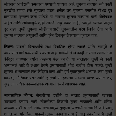
जीवनात आनंदाची कमतरता येण्याची शक्यता आहे. तुमच्या नात्यात सर्व काही
सुरळीत राहावे असे तुम्हाला वाटत असेल तर, तुमच्या मनातील गोंधळ दूर
करण्याचा प्रयत्न केला पाहिजे. या समस्या तुमच्या नात्याला हानी पोहोचवत
आहेत आणि त्यांच्यामुळे तुम्ही आनंदी राहू शकत नाही, त्यामुळे त्यांच्या पासून
दूर राहा. तुम्ही तुमच्या जोडीदारासाठी तुमच्यातील प्रेम जिवंत ठेवा आणि
तुमच्या नात्यात आपुलकी आणि प्रेम टिकवून ठेवण्याचा प्रयत्न करा.
शिक्षण:
यावेळी विद्यार्थ्यांचे लक्ष विचलित होऊ शकते आणि त्यामुळे ते
अभ्यासात मागे पडण्याची शक्यता आहे. यावेळी, ते जे काही करतात त्यावर लक्ष
केंद्रित करण्यात त्यांना अडचण येऊ शकते. या सप्ताहात तुम्ही जे काही
अभ्यासले आहे ते लक्षात ठेवणे तुमच्यासाठी थोडे कठीण होऊ शकते. तुम्ही
तुमच्या अभ्यासावर लक्ष केंद्रित करा आणि पूर्ण एकाग्रतेने अभ्यास करा. तुम्ही
कायदा, भौतिकशास्त्र आणि इंग्रजी साहित्याचा अभ्यास करत असाल तर,
तुम्हाला अधिक काळजीपूर्वक अभ्यास करणे आवश्यक आहे.
व्यावसायिक जीवन:
नोकरीच्या दृष्टीने हा सप्ताह तुमच्यासाठी फारसा
फलदायी ठरणार नाही. नोकरीच्या ठिकाणी तुमचे सहकारी आणि वरिष्ठ
अधिकाऱ्यांशी चांगले संबंध नसल्यामुळे तुम्हाला अडचणींना सामोरे जावे लागू
शकते. या व्यतिरिक्त, यावेळी तुमच्या कामाचा ताण ही वाढू शकतो आणि तुम्ही