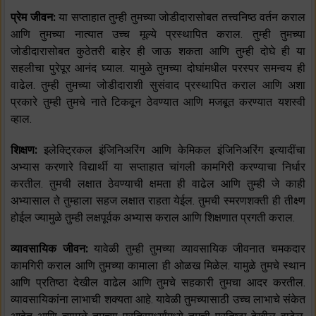
प्रेम जीवन:
या सप्ताहात तुम्ही तुमच्या जोडीदारासोबत तत्त्वनिष्ठ वर्तन कराल
आणि तुमच्या नात्यात उच्च मूल्ये प्रस्थापित कराल. तुम्ही तुमच्या
जोडीदारासोबत कुठेतरी बाहेर ही जाऊ शकता आणि तुम्ही दोघे ही या
सहलीचा पुरेपूर आनंद घ्याल. यामुळे तुमच्या दोघांमधील परस्पर समन्वय ही
वाढेल. तुम्ही तुमच्या जोडीदाराशी सुसंवाद प्रस्थापित कराल आणि अशा
प्रकारे तुम्ही तुमचे नाते टिकवून ठेवण्यात आणि मजबूत करण्यात यशस्वी
व्हाल.
शिक्षण:
इलेक्ट्रिकल इंजिनिअरिंग आणि केमिकल इंजिनिअरिंग इत्यादींचा
अभ्यास करणारे विद्यार्थी या सप्ताहात चांगली कामगिरी करण्याचा निर्धार
करतील. तुमची लक्षात ठेवण्याची क्षमता ही वाढेल आणि तुम्ही जे काही
अभ्यासाल ते तुम्हाला सहज लक्षात राहता येईल. तुमची स्मरणशक्ती ही तीक्ष्ण
होईल ज्यामुळे तुम्ही लक्षपूर्वक अभ्यास कराल आणि शिक्षणात प्रगती कराल.
व्यावसायिक जीवन:
यावेळी तुम्ही तुमच्या व्यावसायिक जीवनात चमकदार
कामगिरी कराल आणि तुमच्या कामाला ही ओळख मिळेल. यामुळे तुमचे स्थान
आणि प्रतिष्ठा देखील वाढेल आणि तुमचे सहकारी तुमचा आदर करतील.
व्यावसायिकांना लाभाची शक्यता आहे. यावेळी तुमच्यासाठी उच्च लाभाचे संकेत