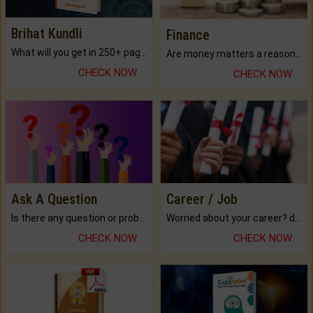
Brihat Kundli
Finance
What will you get in 250+ pages Colored Brihat Kundli.
Are money matters a reason for the dark-circles under your eyes?
CHECK NOW
CHECK NOW
Ask A Question
Career / Job
Is there any question or problem lingering.
Worried about your career? don't know what is.
CHECK NOW
CHECK NOW