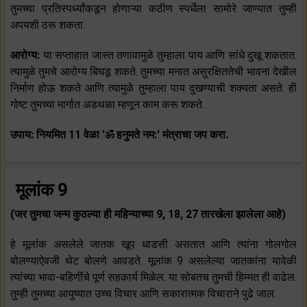
तुमच्या प्रतिस्पर्ध्यांकडून होणाऱ्या कठीण स्पर्धेला सामोरे जाण्यात तुम्ही
अपयशी ठरू शकता.
आरोग्य:
या सप्ताहात जास्त तणावामुळे तुम्हाला पाय आणि सांधे दुखू शकतात.
त्यामुळे तुमचे आरोग्य बिघडू शकते. तुमच्या मनात असुरक्षिततेची भावना देखील
निर्माण होऊ शकते आणि त्यामुळे तुम्हाला पाय दुखण्याची शक्यता असते. ही
गोष्ट तुमच्या मार्गात अडथळा म्हणून काम करू शकते.
उपाय: नियमित 11 वेळा 'ॐ हनुमते नम:' मंत्राचा जप करा.
मूलांक 9
(जर तुमचा जन्म कुठल्या ही महिन्याच्या 9, 18, 27 तारखेला झालेला आहे)
हे मूलांक असलेले जातक खूप धाडसी असतात आणि त्यांना गोलगोल
बोलण्याऐवजी थेट बोलणे आवडते. मूलांक 9 असलेल्या जातकांना यावेळी
त्यांच्या भावा-बहिणींचे पूर्ण सहकार्य मिळेल. या सोबतच तुमची हिम्मत ही वाढेल.
तुम्ही तुमच्या आयुष्यात उच्च विचार आणि सकारात्मक विचाराने पुढे जाल.