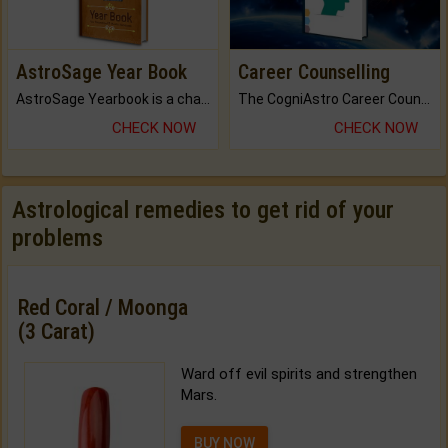
AstroSage Year Book
Career Counselling
AstroSage Yearbook is a channel to fulfill your dreams and destiny.
The CogniAstro Career Counselling Report is the most comprehensive report available on this topic.
CHECK NOW
CHECK NOW
Astrological remedies to get rid of your
problems
Red Coral / Moonga
(3 Carat)
Ward off evil spirits and strengthen
Mars.
BUY NOW