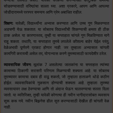
येण्याची शक्यता असते. यावेळी काळजी करण्यापेक्षा कौटुंबिक समस्या
सोडवण्यासाठी वरिष्ठांचा सल्ला घ्या. अशा प्रकारे, आपण आणि आपल्या
जोडीदारामध्ये परस्पर समन्वय आणि प्रेम अबाधित राहील.
शिक्षण:
यावेळी, विद्यार्थ्यांना अभ्यास करण्यात आणि उच्च गुण मिळवण्यात
अडचणी येऊ शकतात. या सोबतच विद्यार्थ्यांची शिकण्याची क्षमता ही ठीक
ठाक असेल. या कारणास्तव, तुम्ही या सप्ताहात चांगले गुण मिळविण्यात मागे
राहू शकता. तथापि, या सप्ताहात तुमचे लपलेले कौशल्य बाहेर येईल परंतु,
वेळेअभावी पूर्णपणे प्रकट होणार नाही. जर तुम्हाला अभ्यासात चांगली
कामगिरी करायची असेल तर, योगाभ्यास करणे तुमच्यासाठी फायदेशीर ठरेल.
व्यावसायिक जीवन:
मूलांक 7 असलेल्या जातकांना या सप्ताहात त्यांच्या
कामाच्या ठिकाणी सरासरी परिणाम मिळण्याची शक्यता आहे. या सोबतच
तुमच्यावर कामाचा दबाव ही वाढू शकतो, जो तुम्हाला हाताळणे थोडे कठीण
होईल. व्यावसायिकांचे नुकसान होण्याची शक्यता आहे. तुम्हाला तुमच्या
व्यवसायावर लक्ष ठेवण्याचा आणि तो अंदाज घेऊन चालवण्याचा सल्ला दिला
जातो. या व्यतिरिक्त, तुम्ही यावेळी कोणत्या ही नवीन भागीदारासोबत व्यवसाय
सुरू करू नये. नवीन बिझनेस डील सुरु करण्यासाठी देखील ही चांगली वेळ
नाही.