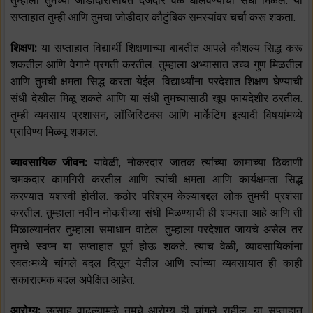
तुम्हाला तुमच्या जोडीदारासोबत दर्जेदार वेळ घालवण्याची संधी मिळेल. या
सप्ताहात तुम्ही आणि तुमचा जोडीदार कौटुंबिक समस्यांवर चर्चा करू शकता.
शिक्षण:
या सप्ताहात विद्यार्थी शिक्षणाच्या बाबतीत आपले कौशल्य सिद्ध करू
शकतील आणि वेगाने प्रगती करतील. तुम्हाला अभ्यासात उच्च गुण मिळतील
आणि तुमची क्षमता सिद्ध करता येईल. विद्यार्थ्यांना परदेशात शिक्षण घेण्याची
संधी देखील मिळू शकते आणि या संधी तुमच्यासाठी खूप फायदेशीर ठरतील.
तुम्ही व्यवसाय प्रशासन, लॉजिस्टिक्स आणि मार्केटिंग इत्यादी विषयांमध्ये
प्राविण्य मिळवू शकाल.
व्यावसायिक जीवन:
यावेळी, नोकरदार जातक त्यांच्या कामाच्या ठिकाणी
चमकदार कामगिरी करतील आणि त्यांची क्षमता आणि कार्यक्षमता सिद्ध
करण्यात यशस्वी होतील. कठोर परिश्रम केल्याबद्दल लोक तुमची प्रशंसा
करतील. तुम्हाला नवीन नोकरीच्या संधी मिळण्याची ही शक्यता आहे आणि ती
मिळाल्यानंतर तुम्हाला समाधान वाटेल. तुम्हाला परदेशात जायचे असेल तर
तुमचे स्वप्न या सप्ताहात पूर्ण होऊ शकते. त्याच वेळी, व्यावसायिकांना
स्वतःमध्ये चांगले बदल दिसून येतील आणि त्यांच्या व्यवसायात ही काही
सकारात्मक बदल अपेक्षित आहेत.
आरोग्य:
उत्साह वाढल्यामुळे तुमचे आरोग्य ही चांगले राहील. या सप्ताहात