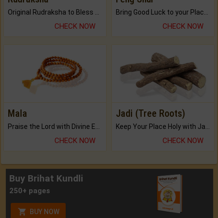
Original Rudraksha to Bless Your Way.
Bring Good Luck to your Place with Feng Shui.
CHECK NOW
CHECK NOW
Mala
Jadi (Tree Roots)
Praise the Lord with Divine Energies of Mala.
Keep Your Place Holy with Jadi.
CHECK NOW
CHECK NOW
Buy Brihat Kundli
250+ pages
BUY NOW