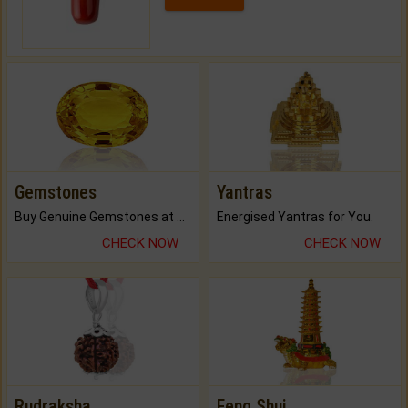
Gemstones
Yantras
Buy Genuine Gemstones at Best Prices.
Energised Yantras for You.
CHECK NOW
CHECK NOW
Rudraksha
Feng Shui