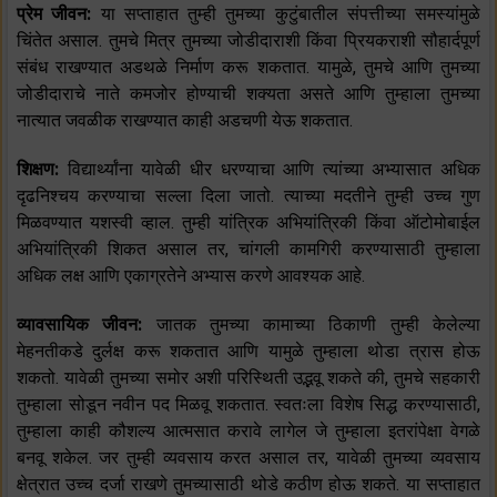
प्रेम जीवन:
या सप्ताहात तुम्ही तुमच्या कुटुंबातील संपत्तीच्या समस्यांमुळे
चिंतेत असाल. तुमचे मित्र तुमच्या जोडीदाराशी किंवा प्रियकराशी सौहार्दपूर्ण
संबंध राखण्यात अडथळे निर्माण करू शकतात. यामुळे, तुमचे आणि तुमच्या
जोडीदाराचे नाते कमजोर होण्याची शक्यता असते आणि तुम्हाला तुमच्या
नात्यात जवळीक राखण्यात काही अडचणी येऊ शकतात.
शिक्षण:
विद्यार्थ्यांना यावेळी धीर धरण्याचा आणि त्यांच्या अभ्यासात अधिक
दृढनिश्चय करण्याचा सल्ला दिला जातो. त्याच्या मदतीने तुम्ही उच्च गुण
मिळवण्यात यशस्वी व्हाल. तुम्ही यांत्रिक अभियांत्रिकी किंवा ऑटोमोबाईल
अभियांत्रिकी शिकत असाल तर, चांगली कामगिरी करण्यासाठी तुम्हाला
अधिक लक्ष आणि एकाग्रतेने अभ्यास करणे आवश्यक आहे.
व्यावसायिक जीवन:
जातक तुमच्या कामाच्या ठिकाणी तुम्ही केलेल्या
मेहनतीकडे दुर्लक्ष करू शकतात आणि यामुळे तुम्हाला थोडा त्रास होऊ
शकतो. यावेळी तुमच्या समोर अशी परिस्थिती उद्भवू शकते की, तुमचे सहकारी
तुम्हाला सोडून नवीन पद मिळवू शकतात. स्वतःला विशेष सिद्ध करण्यासाठी,
तुम्हाला काही कौशल्य आत्मसात करावे लागेल जे तुम्हाला इतरांपेक्षा वेगळे
बनवू शकेल. जर तुम्ही व्यवसाय करत असाल तर, यावेळी तुमच्या व्यवसाय
क्षेत्रात उच्च दर्जा राखणे तुमच्यासाठी थोडे कठीण होऊ शकते. या सप्ताहात