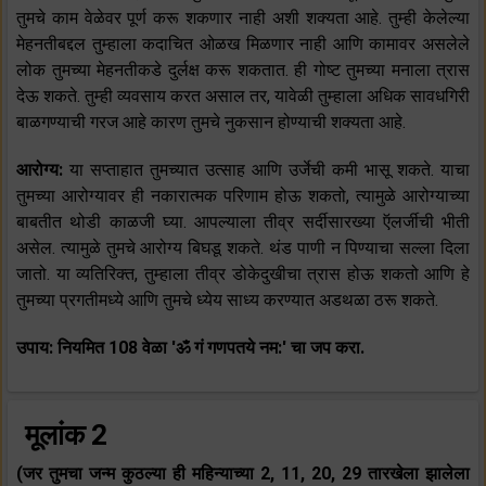
तुमचे काम वेळेवर पूर्ण करू शकणार नाही अशी शक्यता आहे. तुम्ही केलेल्या
मेहनतीबद्दल तुम्हाला कदाचित ओळख मिळणार नाही आणि कामावर असलेले
लोक तुमच्या मेहनतीकडे दुर्लक्ष करू शकतात. ही गोष्ट तुमच्या मनाला त्रास
देऊ शकते. तुम्ही व्यवसाय करत असाल तर, यावेळी तुम्हाला अधिक सावधगिरी
बाळगण्याची गरज आहे कारण तुमचे नुकसान होण्याची शक्यता आहे.
आरोग्य:
या सप्ताहात तुमच्यात उत्साह आणि उर्जेची कमी भासू शकते. याचा
तुमच्या आरोग्यावर ही नकारात्मक परिणाम होऊ शकतो, त्यामुळे आरोग्याच्या
बाबतीत थोडी काळजी घ्या. आपल्याला तीव्र सर्दीसारख्या ऍलर्जीची भीती
असेल. त्यामुळे तुमचे आरोग्य बिघडू शकते. थंड पाणी न पिण्याचा सल्ला दिला
जातो. या व्यतिरिक्त, तुम्हाला तीव्र डोकेदुखीचा त्रास होऊ शकतो आणि हे
तुमच्या प्रगतीमध्ये आणि तुमचे ध्येय साध्य करण्यात अडथळा ठरू शकते.
उपाय: नियमित 108 वेळा 'ॐ गं गणपतये नम:' चा जप करा.
मूलांक 2
(जर तुमचा जन्म कुठल्या ही महिन्याच्या 2, 11, 20, 29 तारखेला झालेला