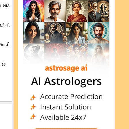
 માટે
છો,તો
ર આવી
છે.