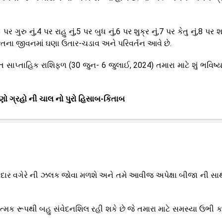
 ગુરુ નું,4 પર રાહુ નું,5 પર બુધ નું,6 પર શુક્ર નું,7 પર કેતુ નું,8 પર શ
્તિના જીવનમાં ઘણા ઉતાર-ચડાવ અને પરિવર્તન આવે છે.
્તાહિક રાશિફળ (30 જુન- 6 જુલાઈ, 2024) તમારા માટે શું ભવિષ્
ણો ગ્રહો ની ચાલ નો પુરો હિસાબ-કિતાબ
ઈમાનદાર વગેરે ની ઝલક જોવા મળશે અને તમે આવીજ અપેક્ષા બીજા ની સા
ાત્મક રૂપથી બહુ સંવેદનશિલ રહી શકે છે જે તમારા માટે સમસ્યા ઉભી કર