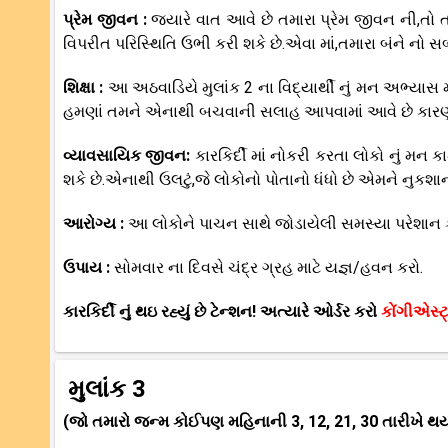
પ્રેમ જીવન :
જયારે વાત આવે છે તમારા પ્રેમ જીવન ની,તો ત
વિપરીત પરિસ્થિતિ ઉભી કરી શકે છે.એવા માં,તમારા બંને નો સ
શિક્ષા :
આ અઠવાડિયે મુલાંક 2 ના વિદ્યાર્થી નું મન અભ્યાસ 
હમણાં તમને એનાથી બચવાની સલાહ આપવામાં આવે છે કાર
વ્યાવસાયિક જીવન:
કારકિર્દી માં નોકરી કરતા લોકો નું મ
શકે છે.એનાથી ઉલટું,જે લોકોનો પોતાનો ધંધો છે એમને નુકશા
આરોગ્ય :
આ લોકોને પાચન સાથે જોડાયેલી સમસ્યા પરેશાન ક
ઉપાય :
સોમવાર ના દિવસે ચંદ્ર ગ્રહ માટે યજ્ઞ/હવન કરો.
કારકિર્દી નું થઇ રહ્યું છે ટેન્શન! અત્યારે ઓર્ડર કરો
કોંગીએસ્ટ્ર
મુલાંક 3
(જો તમારો જન્મ કોઈપણ મહિનાની 3, 12, 21, 30 તારીખે થય