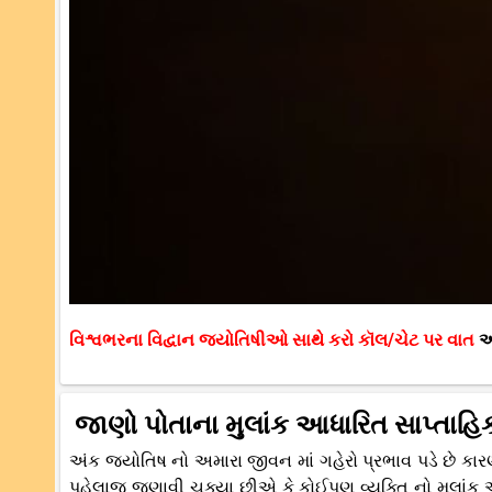
વિશ્વભરના વિદ્વાન જ્યોતિષીઓ સાથે કરો કૉલ/ચેટ પર વાત
અ
જાણો પોતાના મુલાંક આધારિત સાપ્તાહ
અંક જ્યોતિષ નો અમારા જીવન માં ગહેરો પ્રભાવ પડે છે ક
પહેલાજ જણાવી ચુક્યા છીએ કે કોઈપણ વ્યક્તિ નો મુલા