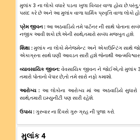
મુલાંક 3 ના લોકો વધારે પડતા ખુલા વિચાર વાળા હોય છે.પરંત
પસંદ કરે છે અને આ મુલાંક વાળા ધાર્મિક પ્રવૃત્તિ વાળા લોકો હો
પ્રેમ જીવન :
આ અઠવાડિયે તમે પાર્ટનર ની સાથે પોતાના સબં
નજીક આવી શકો છો.એની સાથે,તમારો સબંધ મજબુત હશે.
શિક્ષા :
મુલાંક ના લોકો મેનેજમેન્ટ અને એકાઉન્ટિંગ સાથે જો
એકાગ્રતા સાથે ઘણી આવડત સારી હશે જેનાથી આત્મવિશ્વાસ
વ્યાવસાયિક જીવન:
વેવસાયિક જીવન ને જોઈએ,તો મુલાંક 3 
તમારો પોતાનો વેપાર છે,તો તમે સારો નફો કમાશો.
આરોગ્ય :
આ લોકોના આરોગ્ય માં આ અઠવાડિયે સુધારો આ
સાથે,તમારી ઇમ્યુનીટી પણ સારી રહેશે.
ઉપાય :
ગુરુવાર ના દિવસે ગુરુ ગ્રહ ની પુજા કરો.
મુલાંક 4