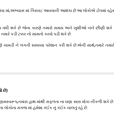
એવા માં,અભ્યાસ માં ગિરાવટ આવવાની આશંકા છે.આ લોકોએ ટોપમાં રહેવા
જ વધી શકે છે જેના કારણે તમારો સમય અને ખુશીઓ બંને છીણી શકે
ો તમારે કડી ટક્કર નો સામનો કરવો પડી શકે છે.
ણે ચામડી ને લગતી સમસ્યા પરેશાન કરી શકે છે.એની સાથે,તમારે તમાર
ો છે)
રિણામસ્વરૂપ,તમારા હાથ માંથી સફળતા ના ઘણા સારા મોકા નીકળી શકે છ
ના લોકોના મગજ માં હંમેશા કંઈક નું કંઈક ચાલતું રહે છે.