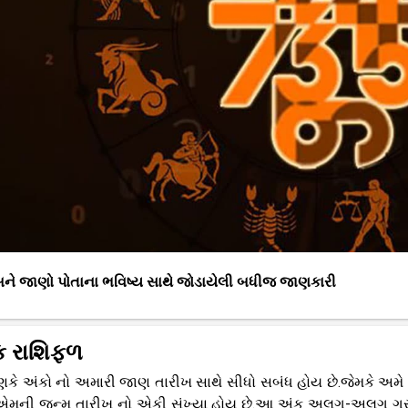
ને જાણો પોતાના ભવિષ્ય સાથે જોડાયેલી બધીજ જાણકારી
િક રાશિફળ
ારણકે અંકો નો અમારી જાણ તારીખ સાથે સીધો સબંધ હોય છે.જેમકે અમે
ંક એમની જન્મ તારીખ નો એકી સંખ્યા હોય છે.આ અંક અલગ-અલગ ગ્