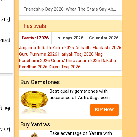
Friendship Day 2026: What The Stars Say About Your Best Friend!
નિ નું
Mars Transit In Gemini: Embrace The Period Full Of Energy & Intelligence
Festivals
Tarot Weekly Horoscope: 2 August To 8 August, 2026
Festival 2026
Holidays 2026
Calendar 2026
યવાણી
Jagannath Rath Yatra 2026
Ashadhi Ekadashi 2026
Guru Purnima 2026
Hariyali Teej 2026
Nag
Panchami 2026
Onam/Thiruvonam 2026
Raksha
Bandhan 2026
Kajari Teej 2026
Buy Gemstones
Best quality gemstones with
assurance of AstroSage.com
થે પણ
BUY NOW
Buy Yantras
વાનું
Take advantage of Yantra with