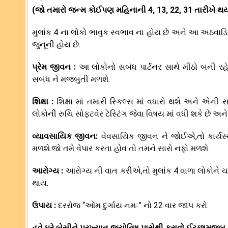
(જો તમારો જન્મ કોઈપણ મહિનાની 4, 13, 22, 31 તારીખે થય
મુલાંક 4 ના લોકો ભાવુક સ્વભાવ ના હોય છે અને આ અઠવાડ
જુનૂની હોય છે.
પ્રેમ જીવન :
આ લોકોનો સબંધ પાર્ટનર સાથે મીઠો બની 
સબંધ ને મજબુતી મળશે.
શિક્ષા :
શિક્ષા માં તમારી સ્કિલ્સ માં વધારો થશે અને એ
લોકોની રુચિ સોફ્ટવેર ટેસ્ટિંગ જેવા વિષય માં વધી શકે છે
વ્યાવસાયિક જીવન:
વેવસાયિક જીવન ને જોઈએ,તો કાર્યસ્
મળશે.જો તમે વેપાર કરતા હોવ તો તમને સારો નફો મળશે.
આરોગ્ય :
આરોગ્ય ની વાત કરીએ,તો મુલાંક 4 વાળા લોકોને ચ
થાય.
ઉપાય :
દરરોજ “ઓમ દુર્ગાય નમઃ” નો 22 વાર જાપ કરો.
હવે ઘરે બેસીને પ્રખ્યાત જ્યોતિષ પાસેથી કરાવો ઈચ્છામુજબ