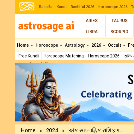
Rashifal
Kundli
Rashifal 2026
Horoscope 2026
T
ARIES
TAURUS
LIBRA
SCORPIO
Home
Horoscope
Astrology
2026
Occult
Fr
Free Kundli
Horoscope Matching
Horoscope 2026
राशि
AstroSage AI Shop
Previous
Home
2024
અંક સાપ્તાહિક રાશિફળ..
»
»