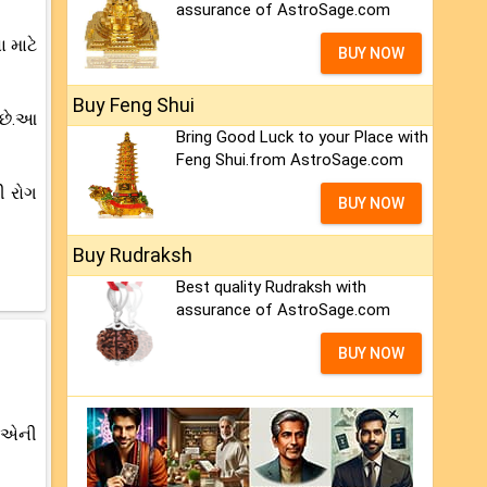
assurance of AstroSage.com
 માટે
BUY NOW
Buy Feng Shui
 છે.આ
Bring Good Luck to your Place with
Feng Shui.from AstroSage.com
ી રોગ
BUY NOW
Buy Rudraksh
Best quality Rudraksh with
assurance of AstroSage.com
BUY NOW
ે.એની