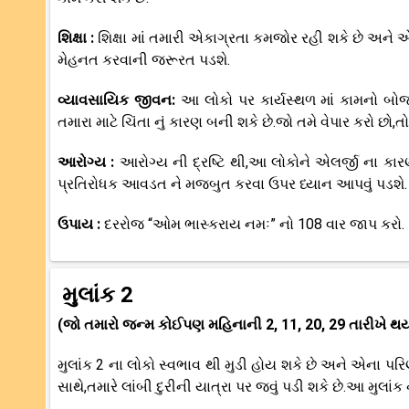
શિક્ષા :
શિક્ષા માં તમારી એકાગ્રતા કમજોર રહી શકે છે અને 
મેહનત કરવાની જરૂરત પડશે.
વ્યાવસાયિક જીવન:
આ લોકો પર કાર્યસ્થળ માં કામનો બો
તમારા માટે ચિંતા નું કારણ બની શકે છે.જો તમે વેપાર કરો છો,ત
આરોગ્ય :
આરોગ્ય ની દ્રષ્ટિ થી,આ લોકોને એલર્જી ના કાર
પ્રતિરોધક આવડત ને મજબુત કરવા ઉપર ધ્યાન આપવું પડશે.
ઉપાય :
દરરોજ “ઓમ ભાસ્કરાય નમઃ” નો 108 વાર જાપ કરો.
મુલાંક 2
(જો તમારો જન્મ કોઈપણ મહિનાની 2, 11, 20, 29 તારીખે થય
મુલાંક 2 ના લોકો સ્વભાવ થી મુડી હોય શકે છે અને એના પ
સાથે,તમારે લાંબી દુરીની યાત્રા પર જવું પડી શકે છે.આ મુલાંક 