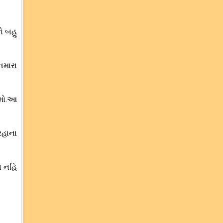
ો બહુ
તમારા
વશો.આ
રહાના
ા નહિ