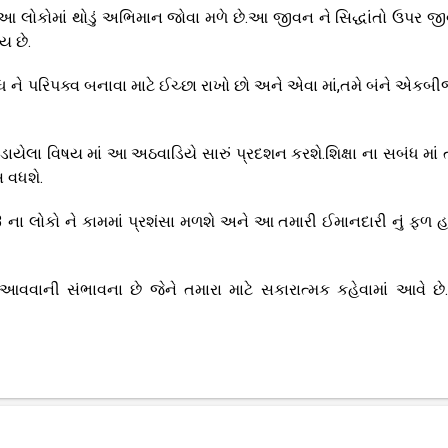
ુ,આ લોકોમાં થોડું અભિમાન જોવા મળે છે.આ જીવન ને સિદ્ધાંતો ઉપર જીવ
ય છે.
ધ ને પરિપક્વ બનાવા માટે ઈચ્છા રાખો છો અને એવા માં,તમે બંને એકબી
ડાયેલા વિષય માં આ અઠવાડિયે સારું પ્રદશન કરશે.શિક્ષા ના સબંધ માં 
 વધશે.
ના લોકો ને કામમાં પ્રશંસા મળશે અને આ તમારી ઈમાનદારી નું ફળ હ
વવાની સંભાવના છે જેને તમારા માટે સકારાત્મક કહેવામાં આવે છ