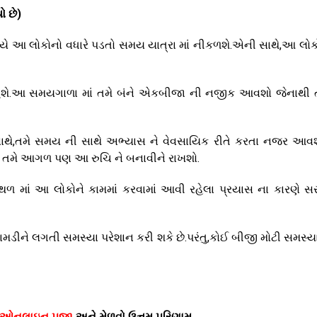
ો છે)
િયે આ લોકોનો વધારે પડતો સમય યાત્રા માં નીકળશે.એની સાથે,આ લોક
રહેશે.આ સમયગાળા માં તમે બંને એકબીજા ની નજીક આવશો જેનાથી 
ની સાથે,તમે સમય ની સાથે અભ્યાસ ને વેવસાયિક રીતે કરતા નજર આ
 અને તમે આગળ પણ આ રુચિ ને બનાવીને રાખશો.
થળ માં આ લોકોને કામમાં કરવામાં આવી રહેલા પ્રયાસ ના કારણે સ
ામડીને લગતી સમસ્યા પરેશાન કરી શકે છે.પરંતુ,કોઈ બીજી મોટી સમસ્ય
ઓનલાઇન પુજા
અને મેળવો ઉત્તમ પરિણામ