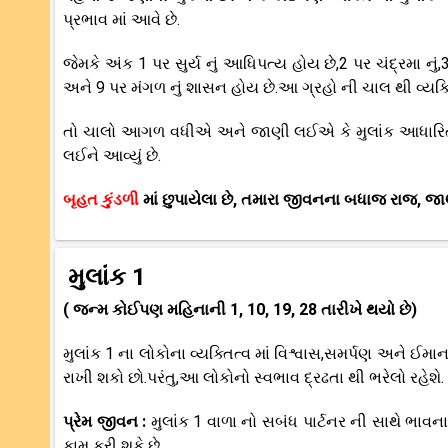
પ્રભાવ માં આવે છે.
જેમકે અંક 1 પર સુર્ય નું આધિપત્ય હોય છે,2 પર ચંદ્રમા નું,3 પર
અને 9 પર મંગળ નું શાસન હોય છે.આ ગ્રહો ની ચાલ થી વ્યક
તો ચાલો આગળ વધીએ અને જાણી લઈએ કે મુલાંક આધારિત સાપ
લઈને આવ્યું છે.
બૃહત કુંડળી
માં છુપાયેલા છે, તમારા જીવનના બધાજ રાજ, જા
મુલાંક 1
( જન્મ કોઈપણ મહિનાની 1, 10, 19, 28 તારીખે થયો છે)
મુલાંક 1 ના લોકોના વ્યક્તિત્વ માં વિશ્વાસ,સમર્પણ અને 
રાખી શકો છો.પરંતુ,આ લોકોનો સ્વભાવ દ્રઢતા થી ભરેલો રહેશે.
પ્રેમ જીવન :
મુલાંક 1 વાળા નો સબંધ પાર્ટનર ની સાથે ભાવન
કામ કરી શકે છે.