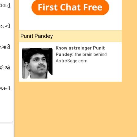
વાનું
જા ની
Punit Pandey
તમારી
Know astrologer Punit
Pandey:
the brain behind
AstroSage.com
શે.જો
ે.એની