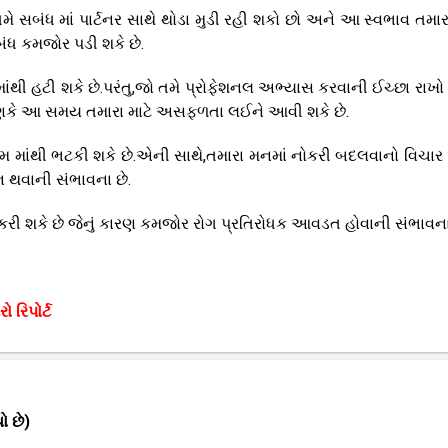
મે સબંધ માં પાર્ટનર સાથે થોડા મુડી રહી શકો છો અને આ સ્વભાવ તમારા
બંધ કમજોર પડી શકે છે.
માંથી હટી શકે છે.પરંતુ,જો તમે પ્રોફેશનલ અભ્યાસ કરવાની ઈચ્છા રાખો 
ણકે આ સમય તમારા માટે અસફળતા લઈને આવી શકે છે.
ન કામ માંથી ભટકી શકે છે.એની સાથે,તમારા મનમાં નોકરી બદલવાનો વિચા
ન થવાની સંભાવના છે.
રી શકે છે જેનું કારણ કમજોર રોગ પ્રતિરોધક આવડત હોવાની સંભાવના 
ો રિપોર્ટ
ો છે)