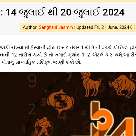
 : 14 જુલાઈ થી 20 જુલાઈ 2024
Author:
Sanghani Jasmin
|
Updated Fri, 21 June, 2024 6:
 એકી સંખ્યા માં ફેરવાની હોય છે.રૂટ નંબર 1 થી 9 ની વચ્ચે કોઈપણ હો
ની 12 તારીખે થયો છે તો તમારો મુલાંક 1+2 એટલે કે 3 થશે.આ રીત
પોતાનું સાપ્તાહિક રાશિફળ જાણી શકો છો.