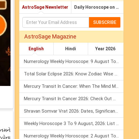
AstroSage Newsletter
Daily Horoscope on Email
SUBSCRIBE
AstroSage Magazine
English
Hindi
Year 2026
Numerology Weekly Horoscope: 9 August To 15 August, 2026
Total Solar Eclipse 2026: Know Zodiac Wise Prediction
Mercury Transit In Cancer: When The Mind Meets The Heart!
Mercury Transit In Cancer 2026: Check Out What It Brings For You
Shravan Somvar Vrat 2026: Dates, Significance & Rituals In August
Weekly Horoscope 3 To 9 August, 2026: List Of Fasts & Festivals
 તમને
Numerology Weekly Horoscope: 2 August To 8 August, 2026
રહોના