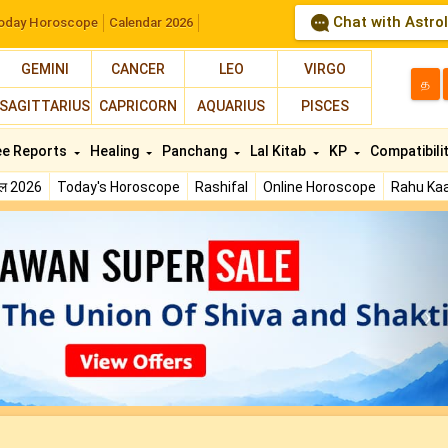
Chat with Astro
oday Horoscope
Calendar 2026
GEMINI
CANCER
LEO
VIRGO
த
SAGITTARIUS
CAPRICORN
AQUARIUS
PISCES
ee Reports
Healing
Panchang
Lal Kitab
KP
Compatibili
फल 2026
Today's Horoscope
Rashifal
Online Horoscope
Rahu Kaa
N