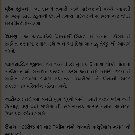
પ્રેમ જીવન :
આ સમયે તમારી અને પાર્ટનર ની વચ્ચે આપસી
સમજણ સારી રેહવાની છે.તમે તમારા પાર્ટનર ને સમજવા માટે વધારે
મેચ્યોરિટી દેખાડશો.
શિક્ષણ :
આ અઠવાડિયે વિદ્યાર્થી શિક્ષણ માં પોતાના કૌશલ ને
સાબિત કરવામાં સક્ષમ હશે અને આ દિશા માં બહુ તેજી થી આગળ
વધશે.
વ્યાવસાયિક જીવન:
આ અઠવાડિયે મુલાંક 5 વાળા લોકો પોતાના
કાર્યક્ષેત્ર માં શાનદાર પ્રદશન કરશે અને તમે તમારી જાત ને
સાબિત કરવામાં સક્ષમ હશો.ત્યાં વેપારીઓ ને પોતાની અંદર
સકારાત્મક પરિવર્તન જોવા મળશે.
આરોગ્ય :
તમે આ સમયે ખુશ રેહશો અને તમારી અંદર જોશ અને
ઉત્સાહ પણ વધી જશે.આની સકારાત્મક અસર તમારા આરોગ્ય
ઉપર પણ જોવા મળશે.
ઉપાય : દરરોજ 41 વાર “ઓમ નમો ભગવતે વાસુદેવાય નમઃ” નો
જાપ કરો.