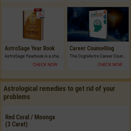
AstroSage Year Book
Career Counselling
AstroSage Yearbook is a channel to fulfill your dreams and destiny.
The CogniAstro Career Counselling Report is the most comprehensive report available on this topic.
CHECK NOW
CHECK NOW
Astrological remedies to get rid of your
problems
Red Coral / Moonga
(3 Carat)