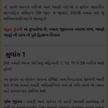
તો ચાલો આગળ વધીએ અને જાણી લઈએ કે મુલાંક આધારિત
સાપ્તાહિક રાશિફળ (30 જુન- 6 જુલાઈ, 2024) તમારા માટે શું
ભવિષ્યવાણી લઈને આવ્યું છે.
બૃહત કુંડળી
માં છુપાયેલા છે, તમારા જીવનના બધાજ રાજ, જાણો
ગ્રહો ની ચાલ નો પુરો હિસાબ-કિતાબ
મુલાંક 1
(જો તમારો જન્મ કોઈપણ મહિનાની 1, 10, 19 કે 28 તારીખે થયો
હોય)
આ મુલાંક ના લોકોને પોતાના રોજિંદા કામ નિપટવામાં મુશ્કેલી આવી
શકે છે.આ સમયે તમારી અધિયાત્મિક કામ માં રુચિ વધશે જે તમારા
માટે સકારાત્મક સાબિત થશે.
પ્રેમ જીવન :
તમારી અને પાર્ટનર ની વચ્ચે આપસી સમજણ ની
કમી ના કારણે મતભેદ ઉભા થવાની આશંકા છે.આના કારણે તમારા