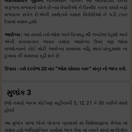
વ્યાવસાયિક જીવન:
નોકરિયાત લોકોને આ અઠવાડિયે ઉચ્ચ
સફળતા મળવાનો યોગ છે.ત્યાં વેપારીઓ ને ઉમ્મીદ કરતા વધારે નફો
મળવાના સંકેત છે.એની સાથે,તમે તમારા વિરોધીઓ ને કડી ટક્કર
દેવામાં સક્ષમ હશો.
આરોગ્ય :
આ સમયે તમે જોશ અને ઉત્સાહ થી લબરેજ઼ રેહશો અને
એની સકારાત્મક અસર તમારા આરોગ્ય ઉપર પણ જોવા
મળશે.તમને કોઈ મોટી આરોગ્ય સમસ્યા નહિ થાય.પરંતુ,માથા ના
દુખાવા ની સમસ્યા રહી શકે છે.
ઉપાય : તમે દરરોજ 20 વાર “ઓમ સોમય નમઃ” મંત્ર નો જાપ કરો.
મુલાંક 3
(જો તમારો જન્મ કોઈપણ મહીનાની 3, 12, 21 કે 30 તારીખે થયો
હોય)
આ મુલાંક વાળા લોકો પોતાના પ્રયાસો માં વિશેષયજ્ઞતા મેળવા માં
સક્ષમ હશે.અધિયાત્મિક કામોમાં ભાગ લેવા માં તમને સાચું માર્ગદર્શન