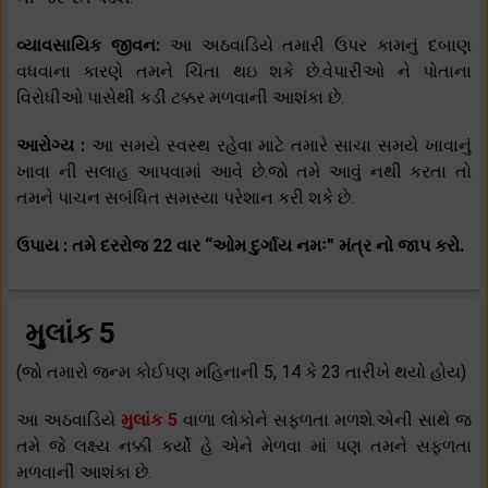
વ્યાવસાયિક જીવન:
આ અઠવાડિયે તમારી ઉપર કામનું દબાણ
વધવાના કારણે તમને ચિંતા થઇ શકે છે.વેપારીઓ ને પોતાના
વિરોધીઓ પાસેથી કડી ટક્કર મળવાની આશંકા છે.
આરોગ્ય :
આ સમયે સ્વસ્થ રહેવા માટે તમારે સાચા સમયે ખાવાનું
ખાવા ની સલાહ આપવામાં આવે છે.જો તમે આવું નથી કરતા તો
તમને પાચન સબંધિત સમસ્યા પરેશાન કરી શકે છે.
ઉપાય : તમે દરરોજ 22 વાર “ઓમ દુર્ગાય નમઃ” મંત્ર નો જાપ કરો.
મુલાંક 5
(જો તમારો જન્મ કોઈપણ મહિનાની 5, 14 કે 23 તારીખે થયો હોય)
આ અઠવાડિયે
મુલાંક 5
વાળા લોકોને સફળતા મળશે.એની સાથે જ
તમે જે લક્ષ્ય નક્કી કર્યો હે એને મેળવા માં પણ તમને સફળતા
મળવાની આશંકા છે.