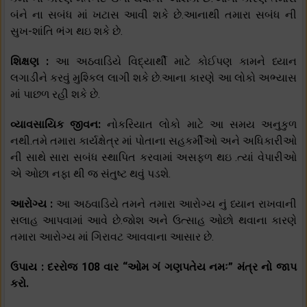
બંને ના સબંધ માં ખટાસ આવી શકે છે.આનાથી તમારા સબંધ ની
સુખ-શાંતિ ભંગ થઇ શકે છે.
શિક્ષણ :
આ અઠવાડિયે વિદ્યાર્થી માટે કોઈપણ કામને ધ્યાન
લગાડીને કરવું મુશ્કિલ લાગી શકે છે.આના કારણે આ લોકો અભ્યાસ
માં પાછળ રહી શકે છે.
વ્યાવસાયિક જીવન:
નોકરિયાત લોકો માટે આ સમય અનુકુળ
નથી.તમે તમારા કાર્યક્ષેત્ર માં પોતાના સહકર્મીઓ અને અધિકારીઓ
ની સાથે સારા સબંધ સ્થાપિત કરવામાં અસફળ થઇ .ત્યાં વેપારીઓ
એ ઓછા નફા થી જ સંતુષ્ટ થવું પડશે.
આરોગ્ય :
આ અઠવાડિયે તમને તમારા આરોગ્ય નું ધ્યાન રાખવાની
સલાહ આપવામાં આવે છે.જોશ અને ઉત્સાહ ઓછો થવાના કારણે
તમારા આરોગ્ય માં ગિરાવટ આવવાના આસાર છે.
ઉપાય : દરરોજ 108 વાર “ઓમ ગં ગણપતેય નમઃ” મંત્ર નો જાપ
કરો.