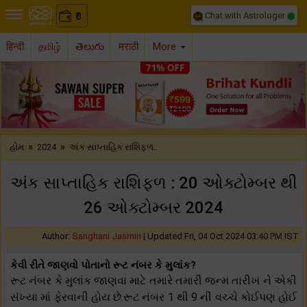
Chat with Astrologer
0
₹
हिन्दी
தமிழ்
తెలుగు
मराठी
More
Previous
Nex
»
»
હોમ
2024
અંક સાપ્તાહિક રાશિફળ..
અંક સાપ્તાહિક રાશિફળ : 20 ઓક્ટોમ્બર થી
26 ઓક્ટોમ્બર 2024
Author:
Sanghani Jasmin
|
Updated Fri, 04 Oct 2024 03:40 PM IST
કેવી રીતે જાણવો પોતાનો રૂટ નંબર કે મુલાંક?
રૂટ નંબર કે મુલાંક જાણવા માટે તમારે તમારી જન્મ તારીખ ને એકી
સંખ્યા માં ફેરવાની હોય છે.રૂટ નંબર 1 થી 9 ની વચ્ચે કોઈપણ હોઈ