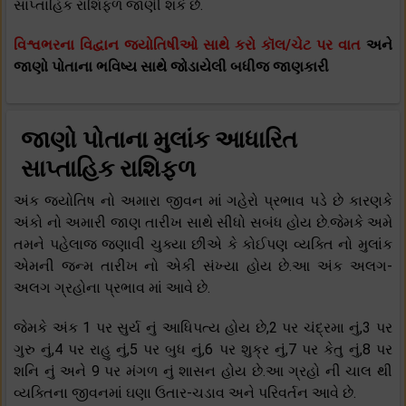
સાપ્તાહિક રાશિફળ જાણી શકે છે.
વિશ્વભરના વિદ્વાન જ્યોતિષીઓ સાથે કરો કૉલ/ચેટ પર વાત
અને
જાણો પોતાના ભવિષ્ય સાથે જોડાયેલી બધીજ જાણકારી
જાણો પોતાના મુલાંક આધારિત
સાપ્તાહિક રાશિફળ
અંક જ્યોતિષ નો અમારા જીવન માં ગહેરો પ્રભાવ પડે છે કારણકે
અંકો નો અમારી જાણ તારીખ સાથે સીધો સબંધ હોય છે.જેમકે અમે
તમને પહેલાજ જણાવી ચુક્યા છીએ કે કોઈપણ વ્યક્તિ નો મુલાંક
એમની જન્મ તારીખ નો એકી સંખ્યા હોય છે.આ અંક અલગ-
અલગ ગ્રહોના પ્રભાવ માં આવે છે.
જેમકે અંક 1 પર સુર્ય નું આધિપત્ય હોય છે,2 પર ચંદ્રમા નું,3 પર
ગુરુ નું,4 પર રાહુ નું,5 પર બુધ નું,6 પર શુક્ર નું,7 પર કેતુ નું,8 પર
શનિ નું અને 9 પર મંગળ નું શાસન હોય છે.આ ગ્રહો ની ચાલ થી
વ્યક્તિના જીવનમાં ઘણા ઉતાર-ચડાવ અને પરિવર્તન આવે છે.