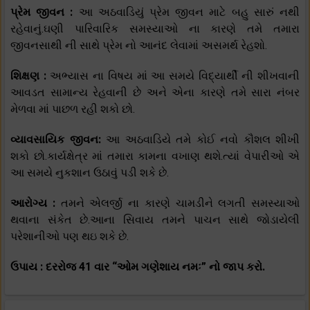
પ્રેમ જીવન :
આ અઠવાડિયું પ્રેમ જીવન માટે બહુ સારું નથી
રહેવાનું.ઘણી પારિવારિક સમસ્યાઓ ના કારણે તમે તમારા
જીવનસાથી ની સાથે પ્રેમ નો આનંદ લેવામાં અસમર્થ રેહશો.
શિક્ષણ :
અભ્યાસ ના વિષય માં આ સમયે વિદ્યાર્થી ની શીખવાની
આવડત સામાન્ય રેહવાની છે અને એના કારણે તમે સારા નંબર
મેળવા માં પાછળ રહી શકો છો.
વ્યાવસાયિક જીવન:
આ અઠવાડિયે તમે કોઈ નવો કૌશલ શીખી
શકો છો.કાર્યક્ષેત્ર માં તમારા કામના વખાણ થશે.ત્યાં વેપારીઓ એ
આ સમયે નુકશાન ઉઠાવું પડી શકે છે.
આરોગ્ય :
તમને એલર્જી ના કારણે ચામડીને લગતી સમસ્યાઓ
થવાના સંકેત છે.આના સિવાય તમને પાચન સાથે જોડાયેલી
પરેશાનીઓ પણ થઇ શકે છે.
ઉપાય : દરરોજ 41 વાર “ઓમ ગણેશાય નમઃ” નો જાપ કરો.