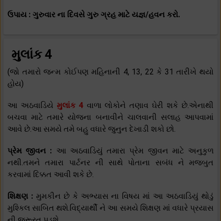
ઉપાય : ગુરુવાર ના દિવસે ગુરુ ગ્રહ માટે યજ્ઞ/હવન કરો.
મુલાંક 4
(જો તમારો જન્મ કોઈપણ મહિનાની 4, 13, 22 કે 31 તારીખે થયો
હોય)
આ અઠવાડિયે
મુલાંક 4
વાળા લોકોને તણાવ ઘેરી શકે છે.એનાથી
બચવા માટે તમારે યોજના બનાવીને ચાલવાની સલાહ આપવામાં
આવે છે.આ સમયે તમે બહુ વધારે જુનુન દેખાડી શકો છો.
પ્રેમ જીવન :
આ અઠવાડિયું તમારા પ્રેમ જીવન માટે અનુકુળ
નથી.તમને તમારા પાર્ટનર ની સાથે પોતાના સબંધ ને મજબુત
કરવામાં દિક્કત આવી શકે છે.
શિક્ષણ :
મુમકીન છે કે અભ્યાસ ના વિષય માં આ અઠવાડિયું થોડું
મુશ્કિલ સાબિત થશે.વિદ્યાર્થી ને આ સમયે શિક્ષણ માં વધારે પ્રયાસ
ની જરૂરત પડશે.