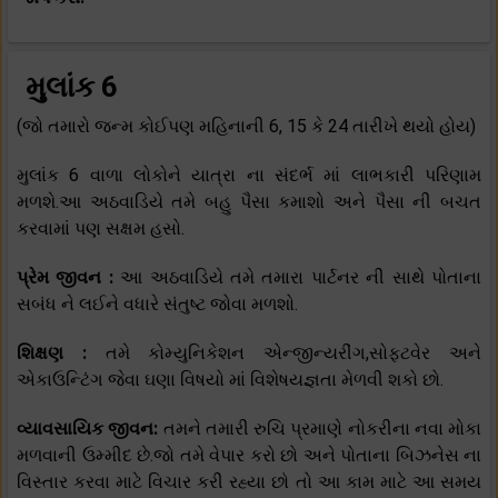
મુલાંક 6
(જો તમારો જન્મ કોઈપણ મહિનાની 6, 15 કે 24 તારીખે થયો હોય)
મુલાંક 6 વાળા લોકોને યાત્રા ના સંદર્ભ માં લાભકારી પરિણામ
મળશે.આ અઠવાડિયે તમે બહુ પૈસા કમાશો અને પૈસા ની બચત
કરવામાં પણ સક્ષમ હસો.
પ્રેમ જીવન :
આ અઠવાડિયે તમે તમારા પાર્ટનર ની સાથે પોતાના
સબંધ ને લઈને વધારે સંતુષ્ટ જોવા મળશો.
શિક્ષણ :
તમે કોમ્યુનિકેશન એન્જીન્યરીંગ,સોફ્ટવેર અને
એકાઉન્ટિંગ જેવા ઘણા વિષયો માં વિશેષયજ્ઞતા મેળવી શકો છો.
વ્યાવસાયિક જીવન:
તમને તમારી રુચિ પ્રમાણે નોકરીના નવા મોકા
મળવાની ઉમ્મીદ છે.જો તમે વેપાર કરો છો અને પોતાના બિઝનેસ ના
વિસ્તાર કરવા માટે વિચાર કરી રહ્યા છો તો આ કામ માટે આ સમય