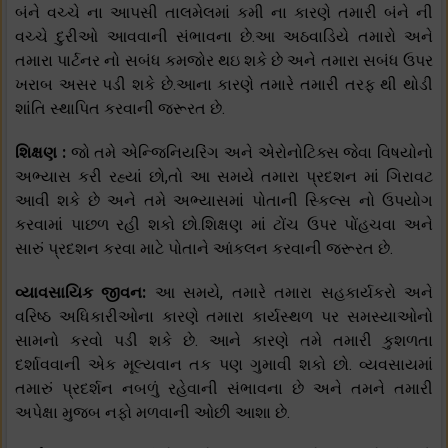
બંને વચ્ચે ના આપસી તાલમેલમાં કમી ના કારણે તમારી બંને ની
વચ્ચે દુરીઓ આવવાની સંભાવના છે.આ અઠવાડિયે તમારો અને
તમારા પાર્ટનર નો સબંધ કમજોર થઇ શકે છે અને તમારા સબંધ ઉપર
ખરાબ અસર પડી શકે છે.આના કારણે તમારે તમારી તરફ થી થોડી
શાંતિ સ્થાપિત કરવાની જરૂરત છે.
શિક્ષણ :
જો તમે એન્જિનિયરિંગ અને એરોનોટિક્સ જેવા વિષયોનો
અભ્યાસ કરી રહ્યાં છો,તો આ સમયે તમારા પ્રદશન માં ગિરાવટ
આવી શકે છે અને તમે અભ્યાસમાં પોતાની સ્કિલ્સ નો ઉપયોગ
કરવામાં પાછળ રહી શકો છો.શિક્ષણ માં ટોંચ ઉપર પોંહચવા અને
સારું પ્રદશન કરવા માટે પોતાને આંકલન કરવાની જરૂરત છે.
વ્યાવસાયિક જીવન:
આ સમયે, તમારે તમારા સહકાર્યકરો અને
વરિષ્ઠ અધિકારીઓના કારણે તમારા કાર્યસ્થળ પર સમસ્યાઓનો
સામનો કરવો પડી શકે છે. આને કારણે તમે તમારી કુશળતા
દર્શાવવાની એક મૂલ્યવાન તક પણ ગુમાવી શકો છો. વ્યવસાયમાં
તમારું પ્રદર્શન નબળું રહેવાની સંભાવના છે અને તમને તમારી
અપેક્ષા મુજબ નફો મળવાની ઓછી આશા છે.