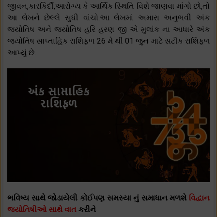
જીવન,કારકિર્દી,આરોગ્ય કે આર્થિક સ્થિતિ વિશે જાણવા માંગો છો,તો
આ લેખને છેલ્લે સુધી વાંચો.આ લેખમાં અમારા અનુભવી અંક
જ્યોતિષ અને જ્યોતિષ હરિ હરણ જી એ મુલાંક ના આધારે અંક
જ્યોતિષ સાપ્તાહિક રાશિફળ 26 મે થી 01 જુન માટે સટીક રાશિફળ
આપ્યું છે.
ભવિષ્ય સાથે જોડાયેલી કોઈપણ સમસ્યા નું સમાધાન મળશે
વિદ્વાન
જ્યોતિષીઓ સાથે વાત
કરીને