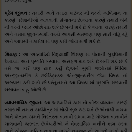
રાખવાની રહેશે.
પ્રેમ જીવન :
તમારી અને તમારા પાર્ટનર ની વચ્ચે અભિમાન ના
કારણે પરેશાનીઓ આવવાની સંભાવના છે.આના કારણે તમારી બંને
ની વચ્ચે પ્યાર ઓછો થઇ શકે છે.બની શકે છે કે આના કારણે તમારી
અને તમારા જીવનસાથી વચ્ચે આપસી સમજણ પણ સારી નહિ રહે
અને આપસી તાલમેલ માં પણ કમી જોવા મળી શકે છે.
શિક્ષણ :
આ અઠવાડિયે વિદ્યાર્થી શિક્ષણ માં પોતાની બુદ્ધિમાની
દેખાડવા અને પ્રગતિ કરવામાં અસફળ થઇ શકે છે.બની શકે છે કે
તમે જે કઈ પણ યાદ કર્યું છે,એને ભુલી જશો.તમે સિવિલ
એન્જીન્યરીંગ કે ઇલેક્ટ્રિકલ એન્જીન્યરીંગ જેવા વિષય નો
અભ્યાસ કરી શકો છો.પરંતુ,તમને આ વિષય માં પ્રગતિ મળવાની
સંભાવના બહુ ઓછી છે.
વ્યાવસાયિક જીવન:
આ અઠવાડિયે કામ નો બોજ વધવાના કારણે
તમારાથી તમારા કાર્યક્ષેત્ર માં થોડી ભુલ થઇ શકે છે.એનાથી બચવા
અને પોતાના કામને નિરંતરતા બનાવી રાખવા માટે યોજના બનાવીને
ચાલવાની જરૂરત છે.વેપારીઓ ને વેવસાયિક બનીને કામ કરવા
અને યોજના નહિ બનાવાના કારણે નુકશાન નો સામનો કરવો પડી