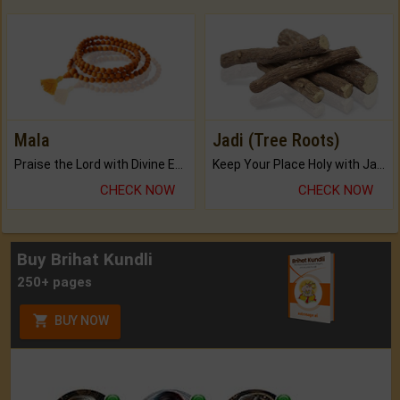
Mala
Jadi (Tree Roots)
Praise the Lord with Divine Energies of Mala.
Keep Your Place Holy with Jadi.
CHECK NOW
CHECK NOW
Buy Brihat Kundli
250+ pages
BUY NOW