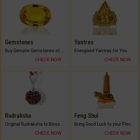
Gemstones
Yantras
Buy Genuine Gemstones at Best Prices.
Energised Yantras for You.
CHECK NOW
CHECK NOW
Rudraksha
Feng Shui
Original Rudraksha to Bless Your Way.
Bring Good Luck to your Place with Feng Shui.
CHECK NOW
CHECK NOW