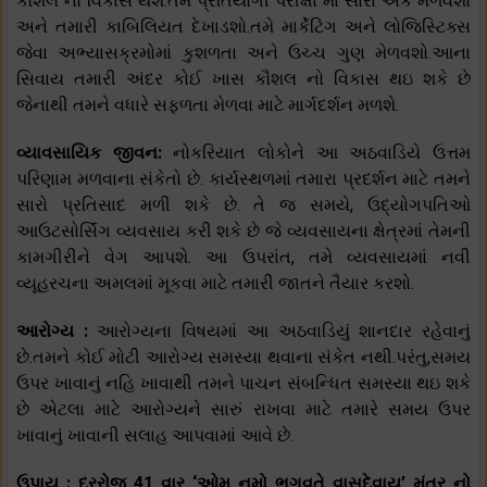
કૌશલ નો વિકાસ થશે.તમે પ્રતિયોગી પરીક્ષા માં સારા અંક મેળવશો
અને તમારી કાબિલિયત દેખાડશો.તમે માર્કેટિંગ અને લોજિસ્ટિક્સ
જેવા અભ્યાસક્રમોમાં કુશળતા અને ઉચ્ચ ગુણ મેળવશો.આના
સિવાય તમારી અંદર કોઈ ખાસ કૌશલ નો વિકાસ થઇ શકે છે
જેનાથી તમને વધારે સફળતા મેળવા માટે માર્ગદર્શન મળશે.
વ્યાવસાયિક જીવન:
નોકરિયાત લોકોને આ અઠવાડિયે ઉત્તમ
પરિણામ મળવાના સંકેતો છે. કાર્યસ્થળમાં તમારા પ્રદર્શન માટે તમને
સારો પ્રતિસાદ મળી શકે છે. તે જ સમયે, ઉદ્યોગપતિઓ
આઉટસોર્સિંગ વ્યવસાય કરી શકે છે જે વ્યવસાયના ક્ષેત્રમાં તેમની
કામગીરીને વેગ આપશે. આ ઉપરાંત, તમે વ્યવસાયમાં નવી
વ્યૂહરચના અમલમાં મૂકવા માટે તમારી જાતને તૈયાર કરશો.
આરોગ્ય :
આરોગ્યના વિષયમાં આ અઠવાડિયું શાનદાર રહેવાનું
છે.તમને કોઈ મોટી આરોગ્ય સમસ્યા થવાના સંકેત નથી.પરંતુ,સમય
ઉપર ખાવાનું નહિ ખાવાથી તમને પાચન સંબન્ધિત સમસ્યા થઇ શકે
છે એટલા માટે આરોગ્યને સારું રાખવા માટે તમારે સમય ઉપર
ખાવાનું ખાવાની સલાહ આપવામાં આવે છે.
ઉપાય : દરરોજ 41 વાર ‘ઓમ નમો ભગવતે વાસુદેવાય’ મંત્ર નો