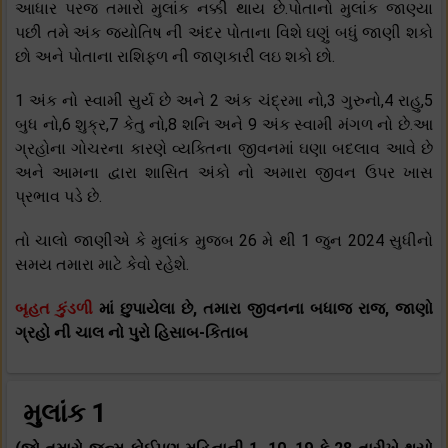
આધાર પરજ તમારો મુલાંક નક્કી થાય છે.પોતાનો મુલાંક જાણ્યા
પછી તમે અંક જ્યોતિષ ની અંદર પોતાના વિશે ઘણું બધું જાણી શકો
છો અને પોતાના રાશિફળ ની જાણકારી લઇ શકો છો.
1 અંક નો સ્વામી સુર્ય છે અને 2 અંક ચંદ્રમા નો,3 ગુરુનો,4 રાહુ,5
બુધ નો,6 શુક્ર,7 કેતુ નો,8 શનિ અને 9 અંક સ્વામી મંગળ નો છે.આ
ગ્રહોના ગોચરના કારણે વ્યક્તિના જીવનમાં ઘણા બદલાવ આવે છે
અને આમના દ્વારા શાસિત અંકો નો અમારા જીવન ઉપર ખાસ
પ્રભાવ પડે છે.
તો ચાલો જાણીએ કે મુલાંક મુજબ 26 મે થી 1 જુન 2024 સુધીનો
સમય તમારા માટે કેવો રહેશે.
બૃહત કુંડળી
માં છુપાયેલા છે, તમારા જીવનના બધાજ રાજ, જાણો
ગ્રહો ની ચાલ નો પુરો હિસાબ-કિતાબ
મુલાંક 1