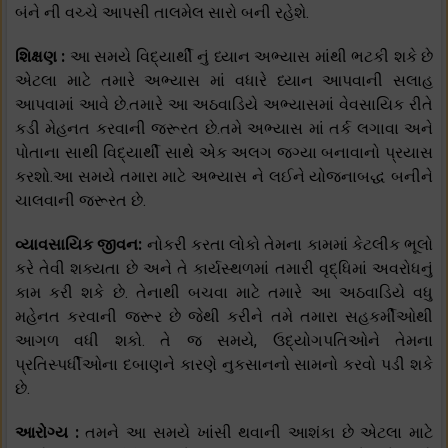
બંને ની વચ્ચે આપસી તાલમેલ સારો બની રહેશે.
શિક્ષણ :
આ સમયે વિદ્યાર્થી નું ધ્યાન અભ્યાસ માંથી ભટકી શકે છે
એટલા માટે તમારે અભ્યાસ માં વધારે ધ્યાન આપવાની સલાહ
આપવામાં આવે છે.તમારે આ અઠવાડિયે અભ્યાસમાં વેવસાયિક રીતે
કડી મેહનત કરવાની જરૂરત છે.તમે અભ્યાસ માં તર્ક લગાવા અને
પોતાના સાથી વિદ્યાર્થી સાથે એક અલગ જગ્યા બનાવાનો પ્રયાસ
કરશો.આ સમયે તમારા માટે અભ્યાસ ને લઈને યોજનાબદ્ધ બનીને
ચાલવાની જરૂરત છે.
વ્યાવસાયિક જીવન:
નોકરી કરતા લોકો તેમના કામમાં કેટલીક ભૂલો
કરે તેવી શક્યતા છે અને તે કાર્યસ્થળમાં તમારી વૃદ્ધિમાં અવરોધનું
કામ કરી શકે છે. તેનાથી બચવા માટે તમારે આ અઠવાડિયે વધુ
મહેનત કરવાની જરૂર છે જેથી કરીને તમે તમારા સહકર્મીઓથી
આગળ વધી શકો. તે જ સમયે, ઉદ્યોગપતિઓને તેમના
પ્રતિસ્પર્ધીઓના દબાણને કારણે નુકસાનનો સામનો કરવો પડી શકે
છે.
આરોગ્ય :
તમને આ સમયે ખાંસી થવાની આશંકા છે એટલા માટે