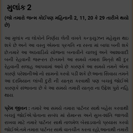
મુલાંક 2
(જો તમારો જન્મ કોઈપણ મહિનાની 2, 11, 20 કે 29 તારીખે થયો
છે)
આ મુલાંક ના લોકોને નિર્ણય લેતી વખતે કન્ફ્યુઝન મહેસુસ થઇ
શકે છે અને આ વસ્તુ એમના પ્રગતિ ના રસ્તા માં બાધા બની શકે
છે.તમારે આ અઠવાડિયે યોજના બનાવીને ચાલવું અને આશાવાદી
બની રેહવાની જરૂરત છે.તમને આ સમયે તમારા મિત્રો થી દુર
રેહવાની સલાહ આપવામાં આવે છે કારણકે આ સમયે તમને એના
કારણે પરેશાનીઓ નો સામનો કરવો પડી શકે છે.આના સિવાય તમને
આ દરમિયાન લાંબી દુરી ની યાત્રા કરવાથી પણ બચવું જોઈએ
કારણકે સંભાવના છે કે આ સમયે તમારી યાત્રા ના ઉદ્દેશ પુરો નહિ
થાય.
પ્રેમ જીવન :
તમારે આ સમયે તમારા પાર્ટનર સાથે બહેસ કરવાથી
બચવું જોઈએ.પોતાના સબંધ માં રોમાન્સ અને સુખ-શાંતિ જાળવી
રાખવા માટે તમારે પાર્ટનર સાથે તાલમેલ બેસાડવાનો પ્રયાસ કરવો
જોઈએ.તમે તમારા પાર્ટનર સાથે વાતચીત કરતા રહો,આનાથી તમારી