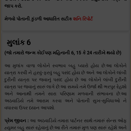
જાપ કરો.
મેળવો પોતાની કુંડળી આધારિત સટીક
શનિ રિપોર્ટ
મુલાંક 6
(જો તમારો જન્મ કોઈપણ મહિનાની 6, 15 કે 24 તારીખે થયો છે)
આ મુલાંક વાળા લોકોને સ્વભાવ બહુ પ્યારો હોય છે.આ લોકોને
યાત્રા કરવી ને હરવું-ફરવું બહુ પસંદ હોય છે અને આ લોકોને લાંબી
દુરીની યાત્રા પર જવાનું પસંદ હોય છે આ લોકોને લાંબી દુરીની
યાત્રા પર જવાનું સારું લાગે છે.આ સમયે તમે ઉર્જા થી ભરપુર રેહશો
અને આનાથી તમને સારા પરિણામ મળવાની સંભાવના છે.આ
અઠવાડિયે તમે આરામ કરવા અને પોતાની સુખ-સુવિધાઓ ને
વધારવા ઉપર ધ્યાન આપશો.
પ્રેમ જીવન :
આ અઠવાડિયે તમારા પાર્ટનર સાથે તમારું સેન્સ ઓફ
હ્યુમર બહુ સારું રહેવાનું છે.આ રીતે તમારું મુળ પણ સારું રહેશે અને