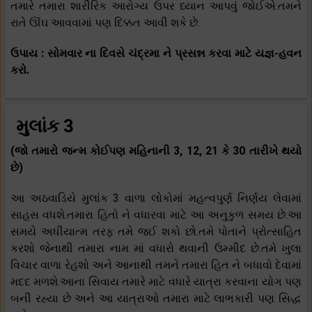
તમારે તમારા શારીરિક આરોગ્ય ઉપર ધ્યાન આપવું જોઈએ.તમને
રાતે ઊંઘ આવવામાં પણ દિક્કત આવી શકે છે.
ઉપાય : સોમવાર ના દિવસે ચંદ્રમા ને પ્રસન્ન કરવા માટે યજ્ઞ-હવન
કરો.
મુલાંક 3
(જો તમારો જન્મ કોઈપણ મહિનાની 3, 12, 21 કે 30 તારીખે થયો
છે)
આ અઠવાડિયે મુલાંક 3 વાળા લોકોમાં મહત્વપુર્ણ નિર્ણય લેવામાં
સાહસ વધશે.તમારા હિતો ને વધારવા માટે આ અનુકુળ સમય છે.આ
સમયે અધીયાત્મ તરફ તમે જઈ શકો છો.તમે પોતાને પ્રોત્સાહિત
કરશો જેનાથી તમારા નામ માં વધારો થવાની ઉમ્મીદ છે.તમે ખુલા
વિચાર વાળા રેહશો અને આનાથી તમને તમારા હિત ને બધાવો દેવામાં
મદદ મળશે.આના સિવાય તમારે માટે વધારે યાત્રા કરવાના યોગ પણ
બની રહ્યા છે અને આ યાત્રાઓ તમારા માટે લાભકારી પણ સિદ્ધ