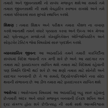
તમારો અને જીવનસાથી નો સબંધ મજબુત થશે.આ સમયે તમે
તમારા જીવનસાથી ની સાથે વેવહારિક સ્વભાવ રાખશો અને તમે
તમારા પરિવારમાં સારા મુલ્યો સ્થાપિત કરશો.
શિક્ષણ :
તમારા શિક્ષક અને પરીક્ષક તમારા કૌશલ ના વખાણ
કરશે.આનાથી તમને વધારે પ્રયાસ કરવા અને ઉચ્ચ અંક મેળવા
માટે પ્રોત્સાહન મળશે.તમે કોમ્યુનિકેશન એન્જિનિયરિંગ અને
સોફ્ટવેર ટેસ્ટિંગ જેવા વિષયોમાં સારું પ્રદર્શન કરશો.
વ્યાવસાયિક જીવન:
આ અઠવાડિયે તમને તમારી કારકિર્દીના
સંબંધમાં વિદેશ જવાની તક મળી શકે છે અને આ યાદગાર તક
તમારા માટે ફાયદાકારક સાબિત થશે. તમારા માટે વિદેશમાં રહેવાની
પણ સ્થિતિ ઊભી થઈ શકે છે. આ ક્ષણો તમારા માટે સોનેરી અને
યાદગાર બનવાની છે. તે જ સમયે, ઉદ્યોગપતિઓને નવા સોદા
થવાની સંભાવના છે. આ ડીલ તમારા માટે ફાયદાકારક સાબિત થશે.
આરોગ્ય :
આરોગ્યના વિષયમાં આ અઠવાડિયું બહુ સારું રહેવાનું
છે.તમારી અંદર અને વધારે મજબુત બનવાની ઈચ્છા શક્તિ અને
દ્રઢ સંકલ્પ હોય શકે છે.ઉત્સાહ ની સાથે સાથે આત્મવિશ્વાસ