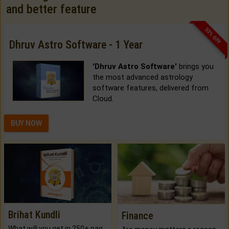
and better feature
33% OFF
Dhruv Astro Software - 1 Year
'Dhruv Astro Software'
brings you
the most advanced astrology
software features, delivered from
Cloud.
BUY NOW
Brihat Kundli
Finance
What will you get in 250+ pages Colored Brihat Kundli.