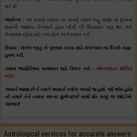
શકે છે.
આરોગ્ય :
આ સમયે તણાવ ના કારણે તમને બહુ માથા નો દુખાવો
થવાની આશંકા છે.તમને હાય બીપી ની શિકાયત પણ થઇ શકે
છે.સ્વસ્થ રહેવા માટે તમે યોગ અને ધ્યાન કરો.
ઉપાય : મંગળ ગ્રહ ને પ્રસન્ન કરવા માટે મંગળવાર ના દિવસે યજ્ઞ-
હવન કરો.
તમામ જ્યોતિષય સમાધાન માટે ક્લિક કરો :
ઓનલાઇન શોપિંગ
સ્ટોર
અમને આશા છે કે તમને અમારો બ્લોગ ગમ્યો જ હશે. જો એમ હોય
તો તમારે તેને તમારા અન્ય શુભેચ્છકો સાથે શેર કરવું જ જોઈએ.
આભાર!
Astrological services for accurate answers