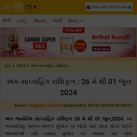
Chat with Astrologer
0
₹
हिन्दी
தமிழ்
తెలుగు
मराठी
More
Previous
Nex
»
»
હોમ
2024
અંક સાપ્તાહિક રાશિફળ..
અંક સાપ્તાહિક રાશિફળ : 26 મે થી 01 જુન
2024
Author:
Sanghani Jasmin
|
Updated Mon, 26 Feb 2024 06:03 PM IST
અંક જ્યોતિષ સાપ્તાહિક રાશિફળ 26 મે થી 01 જુન,2024:
આ
અઠવાડિયું અલગ-અલગ મુલાંક ના લોકો માટે સારા મોકા લઈને
આવશે.જો તમે તમારા મુલાંક ના આધાર પર પ્રેમ