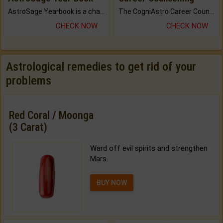
AstroSage Yearbook is a channel to fulfill your dreams and destiny.
The CogniAstro Career Counselling Report is the most comprehensive report available on this topic.
CHECK NOW
CHECK NOW
Astrological remedies to get rid of your
problems
Red Coral / Moonga
(3 Carat)
Ward off evil spirits and strengthen
Mars.
BUY NOW