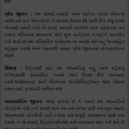
થશે.
પ્રેમ જીવન :
આ સમયે તમારી અને પાર્ટનર વચ્ચે રોમાન્સ
વધશે.તમે બંને એકબીજા ને પોતાના વિચાર થી સારી રીતે રજુ કરશો
જેનાથી તમારી બંને ની વચ્ચે આપસી તાલમેલ સારા રહેશે.તમે બંને
તમારા પરિવારમાં થવાવાળા કોઈ શુભ કાર્યક્રમ ને લઈને વાતચીત
કરી શકો છો.આ પારિવારિક કાર્યક્રમ ના કારણે તમે બહુ ઉત્સાહિત
મહેસુસ કરશો અને આનાથી તમારા પ્રેમ જીવનમાં સકારાત્મકતા
વધશે.
શિક્ષણ :
વિદ્યાર્થી માટે આ અઠવાડિયું બહુ સારું રહેવાનું
છે.વિદ્યાર્થી વેવસાયિક બનશે અને ઉત્તમ રીતે અભ્યાસ
કરશે.અર્થશાસ્ત્ર અને બિઝનેસ એડમિનિસ્ટ્રેશન જેવા વિષયો
તમારા માટે ફળદાયી સાબિત થશે.
વ્યાવસાયિક જીવન:
એવા સંકેતો છે કે તમને આ અઠવાડિયે
નોકરીની નવી તકો મળશે અને આ તકો મળ્યા પછી તમે ખૂબ આનંદ
અનુભવશો. નોકરીની નવી તકોમાં તમે સંપૂર્ણ કાર્યક્ષમતા સાથે કામ
કરશો. તે જ સમયે, ઉદ્યોગપતિઓ નવો વ્યવસાય શરૂ કરી શકે છે