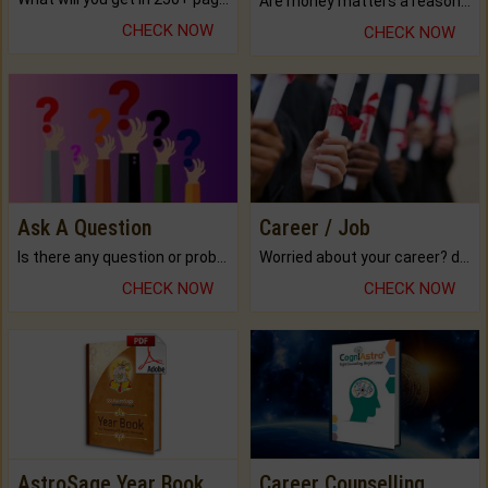
Are money matters a reason for the dark-circles under your eyes?
CHECK NOW
CHECK NOW
Ask A Question
Career / Job
Is there any question or problem lingering.
Worried about your career? don't know what is.
CHECK NOW
CHECK NOW
AstroSage Year Book
Career Counselling