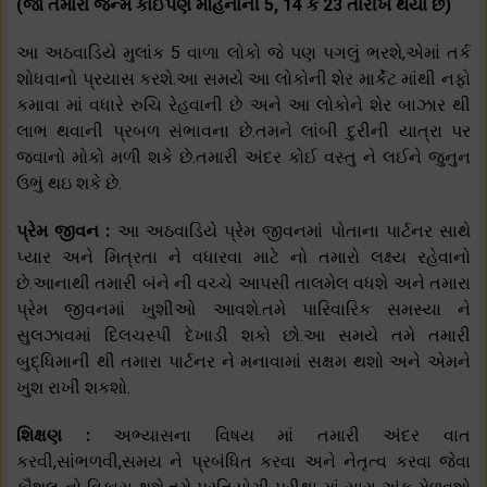
(જો તમારો જન્મ કોઈપણ મહિનાની 5, 14 કે 23 તારીખે થયો છે)
આ અઠવાડિયે મુલાંક 5 વાળા લોકો જે પણ પગલું ભરશે,એમાં તર્ક
શોધવાનો પ્રયાસ કરશે.આ સમયે આ લોકોની શેર માર્કેટ માંથી નફો
કમાવા માં વધારે રુચિ રેહવાની છે અને આ લોકોને શેર બાઝાર થી
લાભ થવાની પ્રબળ સંભાવના છે.તમને લાંબી દુરીની યાત્રા પર
જવાનો મોકો મળી શકે છે.તમારી અંદર કોઈ વસ્તુ ને લઈને જુનુન
ઉભું થઇ શકે છે.
પ્રેમ જીવન :
આ અઠવાડિયે પ્રેમ જીવનમાં પોતાના પાર્ટનર સાથે
પ્યાર અને મિત્રતા ને વધારવા માટે નો તમારો લક્ષ્ય રહેવાનો
છે.આનાથી તમારી બંને ની વચ્ચે આપસી તાલમેલ વધશે અને તમારા
પ્રેમ જીવનમાં ખુશીઓ આવશે.તમે પારિવારિક સમસ્યા ને
સુલઝાવમાં દિલચસ્પી દેખાડી શકો છો.આ સમયે તમે તમારી
બુદ્ધિમાની થી તમારા પાર્ટનર ને મનાવામાં સક્ષમ થશો અને એમને
ખુશ રાખી શકશો.
શિક્ષણ :
અભ્યાસના વિષય માં તમારી અંદર વાત
કરવી,સાંભળવી,સમય ને પ્રબંધિત કરવા અને નેતૃત્વ કરવા જેવા