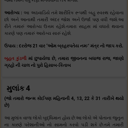
જેમાં તેમને વધુ નફો મેળવવાની તક મળશે.
આરોગ્ય :
આ અઠવાડિયે તમે શારીરિક રૂપથી બહુ સ્વસ્થ રહેવાના
છો અને આનાથી તમારી અંદર જોશ અને ઉર્જા પણ વધી જશે.આ
રીતે તમારું આરોગ્ય ઉત્તમ રહેશે.તમારા સાહસ માં વધારો થવાના
કારણે પણ તમારું આરોગ્ય સારું રહેશે.
ઉપાય : દરરોજ 21 વાર ‘ઓમ બ્રહસ્પતેય નમઃ’ મંત્ર નો જાપ કરો.
બૃહત કુંડળી
માં છુપાયેલા છે, તમારા જીવનના બધાજ રાજ, જાણો
ગ્રહો ની ચાલ નો પુરો હિસાબ-કિતાબ
મુલાંક 4
(જો તમારો જન્મ કોઈપણ મહિનાની 4, 13, 22 કે 31 તારીખે થયો
છે)
આ મુલાંક વાળા લોકો બુદ્ધિમાન હોય છે.આ લોકો એ પોતાના જુનુન
ના કારણે પરેશાનીઓ નો સામનો કરવો પડી શકે છે.તમે તમારી