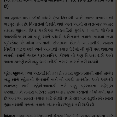
(જો તમારો જન્મ કોઈપણ મહિનાની 1, 10, 19 કે 28 તારીખે થયો
છે)
આ મુલાંક વાળા લોકો વધારે દ્રઢ નિશ્ચયી અને આત્મવિશ્વાસ થી
ભરપુર હોય છે. વિચારોમાં ઉન્નતિ થશે અને આનો સકારાત્મક અસર
તમારા જીવન ઉપર પડશે.આ અઠવાડિયે મુલાંક 1 વાળા લોકોના
આત્મવિશ્વાસ માં બહુ સારો વધારો થશે.તમને તમારા કામમાં નવા
પ્રોજેક્ટ કે મોકા મળવાની સંભાવના છે.તમે આસાનીથી તમારા
નિર્ણય લઇ શકશો અને આનાથી તમારા ઉદ્દેશો ની પુર્તિ પણ થશે.આ
સમયે તમારી અંદર પ્રશાસનિક કૌશલ નો પણ વિકાસ થશે અને
આના કારણે તમે બહુ આસાનીથી તમારા કામને કરી શકશો.
પ્રેમ જીવન :
આ અઠવાડિયે તમારો તમારા જીવનસાથી સાથે સબંધ
બહુ સારો રહેવાનો છે.તમારી બંને ની વચ્ચે વાતચીત અને આપસી
સમજણ સારી રહેશે.આનાથી તમે બહુ પ્રસન્નતા મહેસુસ
કરશો.તમને તમારા પાર્ટનર સાથે બહાર ફરવા જવાનો મોકો મળી શકે
છે અને આ સમય તમારા માટે સૌથી વધારે યાદગાર રહેશે.તમે તમારા
જીવનસાથી પ્રત્ય તમારા પ્યાર નો ઇજહાર કરી શકો છો.
શિક્ષણ :
આ સમયે વિદ્યાર્થી વેવસાયિક રીતે અભ્યાસ કરવા માટે