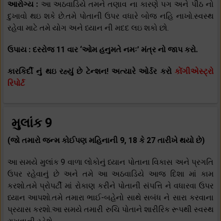
આરોગ્ય :
આ અઠવાડિયે તમને તણાવ ના કારણે પગ અને પીઠ નો
દુખાવો થઇ શકે છે.તમે પોતાની ઉપર વધારે બોજ નહિ નાખો.સ્વસ્થ
રહેવા માટે તમે યોગ અને ધ્યાન ની મદદ લઇ શકો છો.
ઉપાય : દરરોજ 11 વાર ‘ઓમ હનુમતે નમઃ’ મંત્ર નો જાપ કરો.
કારકિર્દી નું થઇ રહ્યું છે ટેન્શન! અત્યારે ઓર્ડર કરો
કોંગીએસ્ટ્રો
રિપોર્ટ
મુલાંક 9
(જો તમારો જન્મ કોઈપણ મહિનાની 9, 18 કે 27 તારીખે થયો છે)
આ સમયે મુલાંક 9 વાળા લોકોનું ધ્યાન પોતાના વિકાસ અને પ્રગતિ
ઉપર રહેવાનું છે અને તમે આ અઠવાડિયે આજ દિશા માં કામ
કરશો.તમે પ્રોપર્ટી માં રોકાણ કરીને પોતાની સંપત્તિ ને વધારવા ઉપર
ધ્યાન આપશો.તમે તમારા ભાઈ-બહેનો સાથે સબંધ ને સારા કરવાના
પ્રયાસ કરશો.આ સમયે તમારી રુચિ પોતાને શારીરિક રૂપથી સ્વસ્થ