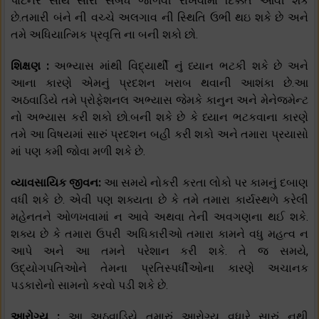
પાર્ટનર સાથે સારા સબંધ જાળવી રાખવામાં દિક્કત આવી શકે
છે.તમારી બંને ની વચ્ચે અલગાવ ની સ્થિતિ ઉભી થઇ શકે છે અને
તમે અધિયાત્મિક પ્રવૃત્તિ ના બની શકો છો.
શિક્ષણ :
અભ્યાસ માંથી વિદ્યાર્થી નું ધ્યાન ભટકી શકે છે અને
આના કારણે એમનું પ્રદશન ખરાબ થવાની આશંકા છે.આ
અઠવાડિયે તમે પ્રોફેશનલ અભ્યાસ જેમકે કાનુન અને મેનેજમેન્ટ
નો અભ્યાસ કરી શકો છો.બની શકે છે કે ધ્યાન ભટકવાના કારણે
તમે આ વિષયમાં સારું પ્રદશન બહી કરી શકો અને તમારા પ્રયાસો
માં પણ કમી જોવા મળી શકે છે.
વ્યાવસાયિક જીવન:
આ સમયે નોકરી કરતા લોકો પર કામનું દબાણ
વધી શકે છે. એવી પણ શક્યતા છે કે તમે તમારા કાર્યસ્થળે કરેલી
મહેનતને ઓળખવામાં ન આવે અથવા તેની અવગણના થઈ શકે.
શક્ય છે કે તમારા ઉપરી અધિકારીઓ તમારા કામને વધુ મહત્વ ન
આપે અને આ તમને પરેશાન કરી શકે. તે જ સમયે,
ઉદ્યોગપતિઓને તેમના પ્રતિસ્પર્ધીઓના કારણે અચાનક
પડકારોનો સામનો કરવો પડી શકે છે.
આરોગ્ય :
આ અઠવાડિયે તમારું આરોગ્ય વધારે સારું નથી