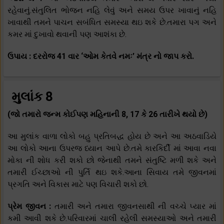
રહેવાનું.સંતુલિત ભોજન નહિ લેવું અને સમય ઉપર ખાવાનું નહિ
ખાવાથી તમને પાચન સબંધિત સમસ્યા થઇ શકે છે.તમારા પગ અને
કમર માં દુખાવો થવાની પણ આશંકા છે.
ઉપાય : દરરોજ 41 વાર ‘ઓમ કેતવે નમઃ’ મંત્ર નો જાપ કરો.
મુલાંક 8
(જો તમારો જન્મ કોઈપણ મહિનાની 8, 17 કે 26 તારીખે થયો છે)
આ મુલાંક વાળા લોકો બહુ પ્રતિબદ્ધ હોય છે અને આ અઠવાડિયે
આ લોકો આના ઉપરજ ધ્યાન આપે છે.તમે કારકિર્દી માં આવા નવા
મોકા ની શોધ કરી શકો છો જેનાથી તમને સંતુષ્ટિ મળી શકે અને
તમારી ઈચ્છાઓ ની પુર્તિ થઇ શકે.આના સિવાય તમે જીવનમાં
પ્રગતિ અને વિકાસ માટે પણ વિચારી શકો છો.
પ્રેમ જીવન :
તમારી અને તમારા જીવનસાથી ની વચ્ચે પ્યાર માં
કમી આવી શકે છે.પરિવારમાં ચાલી રહેલી સમસ્યાઓ અને તમારી