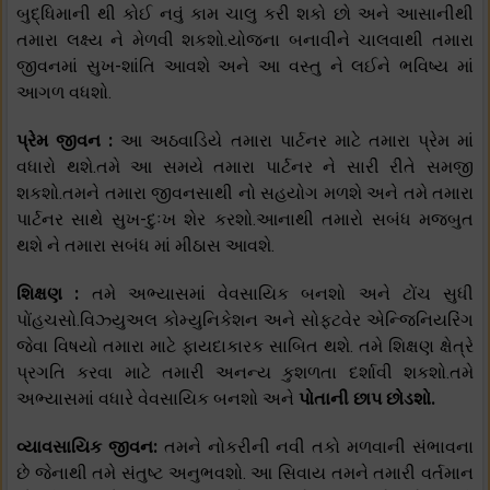
બુદ્ધિમાની થી કોઈ નવું કામ ચાલુ કરી શકો છો અને આસાનીથી
તમારા લક્ષ્ય ને મેળવી શકશો.યોજના બનાવીને ચાલવાથી તમારા
જીવનમાં સુખ-શાંતિ આવશે અને આ વસ્તુ ને લઈને ભવિષ્ય માં
આગળ વધશો.
પ્રેમ જીવન :
આ અઠવાડિયે તમારા પાર્ટનર માટે તમારા પ્રેમ માં
વધારો થશે.તમે આ સમયે તમારા પાર્ટનર ને સારી રીતે સમજી
શકશો.તમને તમારા જીવનસાથી નો સહયોગ મળશે અને તમે તમારા
પાર્ટનર સાથે સુખ-દુઃખ શેર કરશો.આનાથી તમારો સબંધ મજબુત
થશે ને તમારા સબંધ માં મીઠાસ આવશે.
શિક્ષણ :
તમે અભ્યાસમાં વેવસાયિક બનશો અને ટોંચ સુધી
પોંહચસો.વિઝ્યુઅલ કોમ્યુનિકેશન અને સોફ્ટવેર એન્જિનિયરિંગ
જેવા વિષયો તમારા માટે ફાયદાકારક સાબિત થશે. તમે શિક્ષણ ક્ષેત્રે
પ્રગતિ કરવા માટે તમારી અનન્ય કુશળતા દર્શાવી શકશો.તમે
અભ્યાસમાં વધારે વેવસાયિક બનશો અને
પોતાની છાપ છોડશો.
વ્યાવસાયિક જીવન:
તમને નોકરીની નવી તકો મળવાની સંભાવના
છે જેનાથી તમે સંતુષ્ટ અનુભવશો. આ સિવાય તમને તમારી વર્તમાન