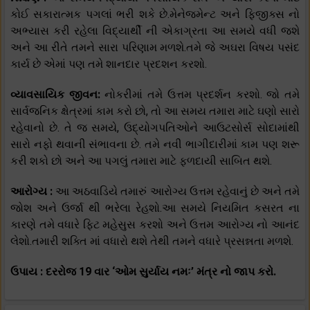
કોઈ સકારાત્મક પગલાં ભરી શકે છે.મેનેજમેન્ટ અને ફિજીક્સ નો
અભ્યાસ કરી રહેલા વિદ્યાર્થી ની એકાગ્રતા આ સમયે વધી જશે
અને આ રીતે તમને સારા પરિણામ મળશે.તમે જે અઘરા વિષય પસંદ
કાર્ય છે એમાં પણ તમે શાનદાર પ્રદશન કરશો.
વ્યાવસાયિક જીવન:
નોકરીમાં તમે ઉત્તમ પ્રદર્શન કરશો. જો તમે
સાર્વજનિક ક્ષેત્રમાં કામ કરો છો, તો આ સમય તમારા માટે ઘણો સારો
રહેવાનો છે. તે જ સમયે, ઉદ્યોગપતિઓને આઉટસોર્સ સોદામાંથી
સારો નફો થવાની સંભાવના છે. તમે નવી ભાગીદારીમાં કામ પણ શરૂ
કરી શકો છો અને આ પગલું તમારા માટે ફળદાયી સાબિત થશે.
આરોગ્ય :
આ અઠવાડિયે તમારું આરોગ્ય ઉત્તમ રહેવાનું છે અને તમે
જોશ અને ઉર્જા થી ભરેલા રેહશો.આ સમયે નિયમિત કસરત ના
કારણે તમે વધારે ફિટ મહેસુસ કરશો અને ઉત્તમ આરોગ્ય નો આનંદ
લેશો.તમારી શક્તિ માં વધારો થશે તેથી તમને વધારે પ્રસન્નતા મળશે.
ઉપાય : દરરોજ 19 વાર ‘ઓમ સુર્યાય નમઃ’ મંત્ર નો જાપ કરો.