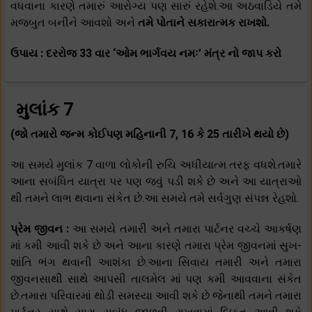
વધવાના કારણે તમારું આરોગ્ય પણ સારું રહેશે.આ અઠવાડિયે તમે
મજબુત બનીને આવશો અને
તમે પોતાને સકારાત્મક રાખશો.
ઉપાય : દરરોજ 33 વાર ‘ઓમ ભાર્ગવય નમઃ’ મંત્ર નો જાપ કરો
મુલાંક 7
(જો તમારો જન્મ કોઈપણ મહિનાની 7, 16 કે 25 તારીખે થયો છે)
આ સમયે મુલાંક 7 વાળા લોકોની રુચિ અધીયાત્મ તરફ વધશે.તમારે
આના સબંધિત યાત્રા પર પણ જવું પડી શકે છે અને આ યાત્રાઓ
થી તમને લાભ થવાના સંકેત છે.આ સમયે તમે સર્વગુણ સંપન્ન રેહશો.
પ્રેમ જીવન :
આ સમયે તમારી અને તમારા પાર્ટનર વચ્ચે આકર્ષણ
માં કમી આવી શકે છે અને આના કારણે તમારા પ્રેમ જીવનમાં સુખ-
શાંતિ ભંગ થવાની આશંકા છે.આના સિવાય તમારી અને તમારા
જીવનસાથી સાથે આપસી તાલમેલ માં પણ કમી આવવાના સંકેત
છે.તમારા પરિવારમાં થોડી સમસ્યા આવી શકે છે જેનાથી તમને તમારા