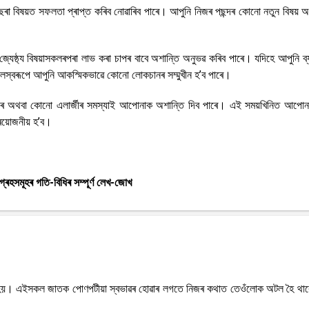
ে বিছৰা বিষয়ত সফলতা প্ৰাপ্ত কৰিব নোৱাৰিব পাৰে। আপুনি নিজৰ পছন্দৰ কোনো নতুন বিষয় 
্যেষ্ঠ্য বিষয়াসকলৰপৰা লাভ কৰা চাপৰ বাবে অশান্তি অনুভৱ কৰিব পাৰে। যদিহে আপুনি ব্
লস্বৰূপে আপুনি আকস্মিকভাৱে কোনো লোকচানৰ সম্মুখীন হ’ব পাৰে।
ৰে অথবা কোনো এলাৰ্জীৰ সমস্যাই আপোনাক অশান্তি দিব পাৰে। এই সময়খিনিত আপোনা
প্ৰয়োজনীয় হ’ব।
হসমূহৰ গতি-বিধিৰ সম্পূৰ্ণ লেখ-জোখ
ত হয়। এইসকল জাতক পোণপটীয়া স্বভাৱৰ হোৱাৰ লগতে নিজৰ কথাত তেওঁলোক অটল হৈ থা