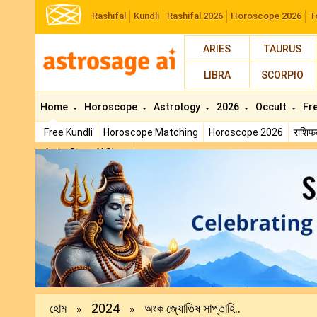
Rashifal
Kundli
Rashifal 2026
Horoscope 2026
T
ARIES
TAURUS
LIBRA
SCORPIO
Home
Horoscope
Astrology
2026
Occult
Fr
Free Kundli
Horoscope Matching
Horoscope 2026
राशि
AstroSage AI Shop
Previous
হোম
2024
অংক জ্যোতিষ সাপ্তাহি..
»
»