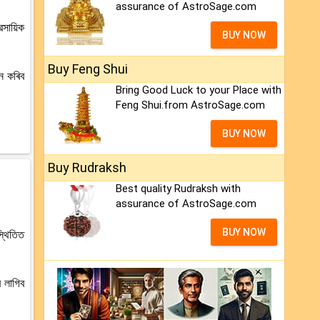
assurance of AstroSage.com
ৱসায়িক
BUY NOW
Buy Feng Shui
ান কৰিব
Bring Good Luck to your Place with
Feng Shui.from AstroSage.com
BUY NOW
Buy Rudraksh
Best quality Rudraksh with
assurance of AstroSage.com
BUY NOW
্থিতিত
 লাগিব