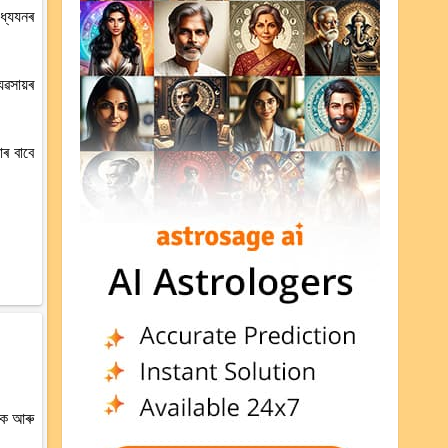
অধ্যযনৰ
যৱসায়ৰ
ৰ বাবে
কে আৰু