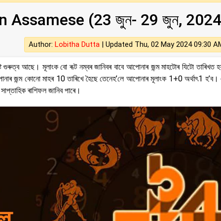
n Assamese (23 জুন- 29 জুন, 2024
Author:
Lobitha Dutta
|
Updated Thu, 02 May 2024 09:30 A
গুৰুত্ব আছে। মূলাংক বাে ৰূট নম্বৰ জানিবৰ বাবে আপোনাৰ জন্ম মাহটোৰ যিটো তাৰিখত হ
নাৰ জন্ম কোনো মাহৰ 10 তাৰিখে হৈছে তেনেহ’লে আপোনাৰ মূলাংক 1+0 অৰ্থাৎ1 হ’ব।
 সাপ্তাহিক ৰাশিফল জানিব পাৰে।