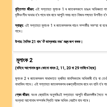
বৃত্তিগত জীৱন:
এই সপ্তাহত মূলাংক 1 ৰ জাতকসকলে ডাঙৰ অভিজ্ঞতা লাভ
দৃষ্টিভংগীৰ অভাৱ হ’ব পাৰে যাৰ বাবে আপুনি সময় মতে নিজৰ লক্ষ্যত উপনীত হ’
স্বাস্থ্য:
এই সপ্তাহত মূলাংক 1 ৰ জাতকসকলৰ পাচন সম্পৰ্কীয় সমস্য়া বা যথেষ
পাৰে।
উপায়: দৈনিক 21 বাৰ 'ঔঁ ভাস্কৰায় নমঃ' মন্ত্ৰ জপ কৰক।
মূলাংক 2
(যদিহে আপোনাৰ জন্ম কোনো মাহৰ 2, 11, 20 বা 29 তাৰিখে হৈছে)
মূলাংক 2 ৰ জাতকসকল সাধাৰণতে ভ্ৰমিত মানসিকতাৰ অধিকাৰী হ’য় বা তেও
নাথাকিব পাৰে। এই সপ্তাহত জাতকসকলৰ গুৰুত্বহীনতাৰ বাবে ধন হানি হ’ব প
প্ৰেম জীৱন:
অংক জ্যোতিষ অনুসৰিএই সপ্তাহত আপুনি জীৱনসঙ্গীৰ সৈতে সম্প
অন্যথা আপোনাৰ সম্পৰ্কৰ স্থিতি আৰু অধিক বেয়ালৈ যাব পাৰে।