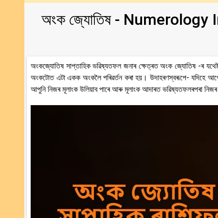
অংক জ্যোতিষ - Numerology I
অংকজ্যোতিষ সাপ্তাহিক ভৱিষ্যতফল জনাৰ ক্ষেত্ৰত অংক জ্যোতিষ -ৰ যথেষ্ট 
অংকটোত এটা একক অংকলৈ পৰিৱৰ্তন কৰা হয়। উদাহৰণস্বৰূপে- যদিহে আপো
আপুনি নিজৰ মূলাংক উলিয়াব পাৰে আৰু মূলাংক আদাৰত ভৱিষ্যতফলৰপৰা নিজৰ