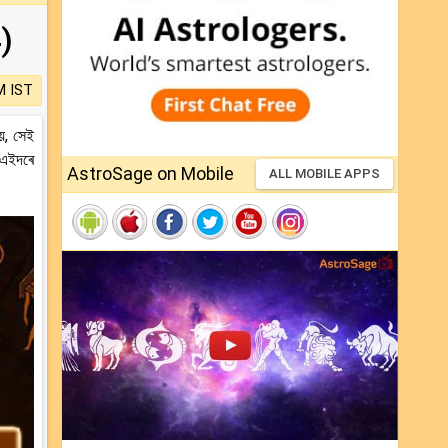
)
M IST
য়, সেই
 এইদৰে
AstroSage on Mobile
ALL MOBILE APPS