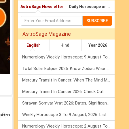
AstroSage Newsletter
Daily Horoscope on Email
SUBSCRIBE
AstroSage Magazine
English
Hindi
Year 2026
Numerology Weekly Horoscope: 9 August To 15 August, 2026
Total Solar Eclipse 2026: Know Zodiac Wise Prediction
Mercury Transit In Cancer: When The Mind Meets The Heart!
Mercury Transit In Cancer 2026: Check Out What It Brings For You
Shravan Somvar Vrat 2026: Dates, Significance & Rituals In August
যক্তিৰ
Weekly Horoscope 3 To 9 August, 2026: List Of Fasts & Festivals
Numerology Weekly Horoscope: 2 August To 8 August, 2026