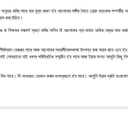
অনুভৱ কৰিব পাৰে যাৰ মুখ্য কাৰণ হ’ব আপোনাৰ সঙ্গীৰ সৈতে হোৱা অহংকাৰ সম্পৰ্কীয় স
্ৰয়াস কৰা উচিত।
ৰু বা শিক্ষকৰ পৰামৰ্শ গ্ৰহণ কৰিব লাগিব যি আপোনাৰ পঢ়া-শুনাত অধিক নম্বৰ লাভ কৰ
ীৰ্ষস্থান হেৰুৱাব পাৰে আৰু আপোনাৰ সহকৰ্মীসকলৰপৰা উৎপন্ন কৰা বাধাৰ বাবে এনে হ’ব
াই লোকচানো নাই ধৰণৰ পৰিস্থিতিৰ সম্মুখীন হ’ব পাৰে আৰু ইয়াৰ ফলত আপুনি কিছু নিৰ
দিব পাৰে। যি অসময়ত ভোজন কৰাৰ ফলস্বৰূপে হ’ব পাৰে। আপুনি ইয়াৰ প্ৰতি মনোযোগ