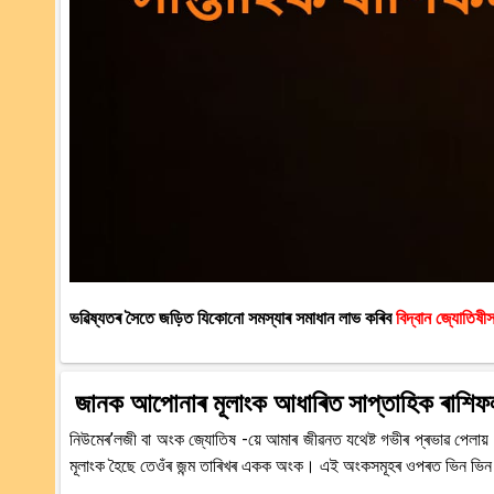
ভৱিষ্যতৰ সৈতে জড়িত যিকোনো সমস্যাৰ সমাধান লাভ কৰিব
বিদ্বান জ্যোতিষ
জানক আপোনাৰ মূলাংক আধাৰিত সাপ্তাহিক ৰাশিফ
নিউমেৰ’লজী বা অংক জ্যোতিষ -য়ে আমাৰ জীৱনত যথেষ্ট গভীৰ প্ৰভাৱ পেলায়
মূলাংক হৈছে তেওঁৰ জন্ম তাৰিখৰ একক অংক। এই অংকসমূহৰ ওপৰত ভিন ভিন 