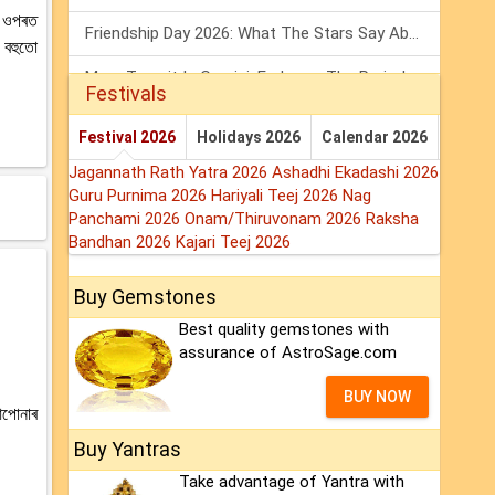
ৰ ওপৰত
Friendship Day 2026: What The Stars Say About Your Best Friend!
 বহুতো
Mars Transit In Gemini: Embrace The Period Full Of Energy & Intelligence
Festivals
Tarot Weekly Horoscope: 2 August To 8 August, 2026
Festival 2026
Holidays 2026
Calendar 2026
Jagannath Rath Yatra 2026
Ashadhi Ekadashi 2026
Guru Purnima 2026
Hariyali Teej 2026
Nag
Panchami 2026
Onam/Thiruvonam 2026
Raksha
Bandhan 2026
Kajari Teej 2026
Buy Gemstones
Best quality gemstones with
assurance of AstroSage.com
BUY NOW
আপোনাৰ
Buy Yantras
Take advantage of Yantra with