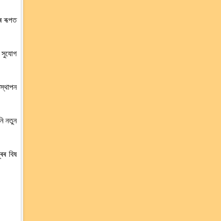
ৰ ৰূপত
ল সুযোগ
স্থাপন
নি নতুন
ূৰৰ বিষ