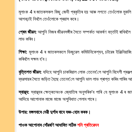
মূলাংক 4 ৰ জাতকসকল কিছু জেদী প্ৰকৃতিৰ হয় আৰু লগতে তেওঁলোক মুকলি 
আগবঢ়াই নিবলৈ তেওঁলোকে প্ৰয়াস কৰে।
প্ৰেম জীৱন:
আপুনি নিজৰ জীৱনসঙ্গীৰ সৈতে সম্পৰ্কত আকৰ্ষণ বৰ্ত্তাই ৰাখিবল
লাভ কৰিব।
শিক্ষা:
মূলাংক 4 ৰ জাতকসকলে ভিজুৱেল কমিউনিকেশ্যন, চটৱেৰ ইঞ্জিনিয়াৰি
কৰিবলৈ সক্ষম হ’ব।
বৃত্তিগত জীৱন:
যদিহে আপুনি চাকৰিয়াল লোক তেনেহ’লে আপুনি বিদেশী প্ৰকল্
ব্যৱসায়ৰ সৈতে জড়িত হৈছে তেনেহ’লে আপুনি ভাল লাভ প্ৰাপ্ত কৰিব পাৰিব আ
স্বাস্থ্য:
স্বাস্থ্যৰ ক্ষেত্ৰতঅংক জ্যোতিষ অনুসৰিক’ব পাৰি যে মূলাংক 4 ৰ জ
আদিয়ে আপোনাক মাজে মাজে অসুবিধাত পেলাব পাৰে।
উপায়: মঙ্গলবাৰে দেৱী দুৰ্গাৰ বাবে যজ্ঞ-হোম কৰক।
পাওক আপোনাৰ সোঁৱৰণি আধাৰিত সঠিক
শনি প্ৰতিৱেদন