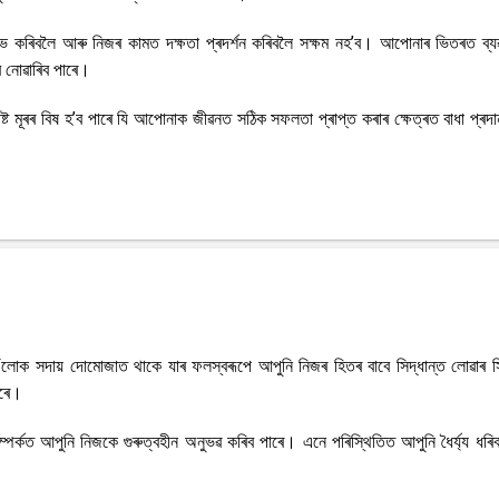
 কৰিবলৈ আৰু নিজৰ কামত দক্ষতা প্ৰদৰ্শন কৰিবলৈ সক্ষম নহ’ব। আপোনাৰ ভিতৰত ব্য
ব নোৱাৰিব পাৰে।
্ট মূৰৰ বিষ হ’ব পাৰে যি আপোনাক জীৱনত সঠিক সফলতা প্ৰাপ্ত কৰাৰ ক্ষেত্ৰত বাধা প্ৰদ
ঁলোক সদায় দোমোজাত থাকে যাৰ ফলস্বৰূপে আপুনি নিজৰ হিতৰ বাবে সিদ্ধান্ত লোৱাৰ স
াৰে।
ৰ্কত আপুনি নিজকে গুৰুত্বহীন অনুভৱ কৰিব পাৰে। এনে পৰিস্থিতিত আপুনি ধৈৰ্য্য ধৰিব