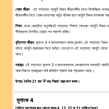
প্ৰেম জীৱন
: এই সপ্তাহত আপুনি নিজৰ জীৱনসঙ্গীৰ সৈতে মিলামিছাৰ অভাৱ 
জীৱনসঙ্গীৰ সৈতে প্ৰেম-ভালপোৱা অটুত ৰাখিবৰ বাবে আপুনি নিজৰ ফালৰপৰা প
শিক্ষা:
অংক জ্যোতিষ অনুসৰিএই সপ্তাহত শিক্ষাৰ ক্ষেত্ৰত আপুনি নিজৰ গু
শীৰ্ষস্থানত উপনীত হোৱাত পথ প্ৰদৰ্শন কৰিব।
বৃত্তিগত জীৱন:
মূলাংক 3 ৰ জাতকসকলে কামৰ সন্দৰ্ভত এই সপ্তাহত নিজৰ শ
যদিহে আপুনি ব্যৱসায়ৰ সৈতে জড়িত তেনেহ’লে এই সপ্তাহত আপুনি লাভো ন
পাৰে।
স্বাস্থ্য:
এই সপ্তাহত মূলাংক 3 ৰ জাতকসকলক মেদবহুলতাৰ সমস্যাই আমনি 
আৰু নিজকে স্বাস্থ্যৱান কৰি ৰাখিবলৈ প্ৰয়াস কৰা প্ৰয়োজন আছে।
উপায়: দৈনিক 21 বাৰ 'ঔঁ নমঃ শিৱায়' মন্ত্ৰ জপ কৰক।
মূলাংক 4
(যদিহে আপোনাৰ জন্ম কোনো মাহৰ 4, 13, 22 বা 31 তাৰিখে হৈছে)