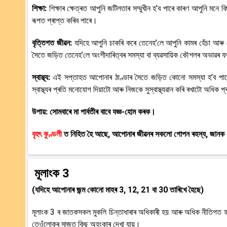
শিক্ষা:
শিক্ষাৰ ক্ষেত্ৰত আপুনি জটিলতাৰ সম্মুখীন হ’ব পাৰে কাৰণ আপুনি মন
ৰূপত প্ৰাপ্ত কৰিব পাৰে।
বৃত্তিগত জীৱন:
যদিহে আপুনি চাকৰি কৰে তেনেহ’লে আপুনি কামৰ হেঁচা আৰু জ
সৈতে জড়িত তেনেহ’লে অংশীদাৰিত্বৰ সমস্যা বা ব্যৱসায়িক কৌশলৰ অভাৱৰ ফ
স্বাস্থ্য:
এই সপ্তাহত আপোনাৰ ঠাণ্ডাৰ সৈতে জড়িত কোনো সমস্যা হ’ব পা
স্বাস্থ্যৰ প্ৰতি মনোযোগ দিয়াটো আৰু নিজকে সুস্বাস্থ্যৱান কৰি ৰখাটো অধিক 
উপায়: সোমবাৰে মা পাৰ্বতীৰ বাবে যজ্ঞ-হোম কৰক।
বৃহৎ কুণ্ডলী
ত নিহিত হৈ আছে, আপোনাৰ জীৱনৰ সকলো গোপন ৰহস্য, জানক গ্ৰ
মূলাংক 3
(যদিহে আপোনাৰ জন্ম কোনো মাহৰ 3, 12, 21 বা 30 তাৰিখে হৈছে)
মূলাংক 3 ৰ জাতকসকল মুকলি চিন্তাধাৰাৰ অধিকাৰী হয় আৰু অধিক নীতিগ
তেওঁলোকৰ মাজত কিছু অহংকাৰ দেখা যায়।