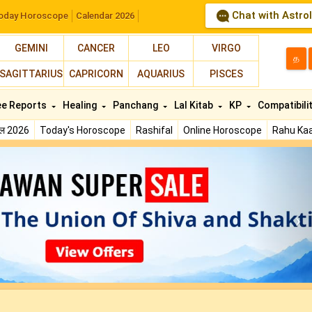
Chat with Astro
oday Horoscope
Calendar 2026
GEMINI
CANCER
LEO
VIRGO
த
SAGITTARIUS
CAPRICORN
AQUARIUS
PISCES
ee Reports
Healing
Panchang
Lal Kitab
KP
Compatibili
फल 2026
Today's Horoscope
Rashifal
Online Horoscope
Rahu Kaa
N