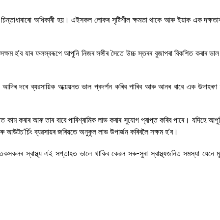
চিন্তাধাৰাৰো অধিকাৰী হয়। এইসকল লোকৰ সৃষ্টিশীল ক্ষমতা থাকে আৰু ইয়াক এক দক্ষতা
ৈ সক্ষম হ’ব যাৰ ফলস্বৰূপে আপুনি নিজৰ সঙ্গীৰ সৈতে উচ্চ স্তৰৰ বুজাপৰা বিকশিত কৰাৰ ভা
ং আদিৰ দৰে ব্যৱসায়িক অধ্য়য়নত ভাল প্ৰদৰ্শন কৰিব পাৰিব আৰু আনৰ বাবে এক উদাহৰণ 
পত কাম কৰাৰ আৰু তাৰ বাবে পাৰিশ্ৰামিক লাভ কৰাৰ সুযোগ প্ৰাপ্ত কৰিব পাৰে। যদিহে আপু
ৰু আউটচ’ৰ্চিং ব্যৱসায়ৰ জৰিয়তে অনুকূল লাভ উপাৰ্জন কৰিবলৈ সক্ষম হ’ব।
াতকসকলৰ স্বাস্থ্য এই সপ্তাহত ভালে থাকিব কেৱল সৰু-সুৰা স্বাস্থ্যজনিত সমস্যা যেনে ম