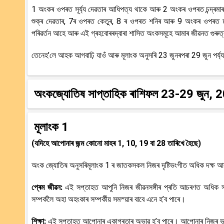
1 অংকৰ ওপৰত সূৰ্য্য দেৱতাৰ আধিপত্য থাকে আৰু 2 অংকৰ ওপৰত চন্দ্ৰমাৰ
শুক্ৰ দেৱতাৰ, 7ৰ ওপৰত কেতুৰ, 8 ৰ ওপৰত শনিৰ আৰু 9 অংকৰ ওপৰত ম
পৰিৱৰ্তন আহে আৰু এই গ্ৰহবোৰৰদ্বাৰা শাসিত অংকসমূহে আমাৰ জীৱনত গুৰুত্বপ
তেনেহ’লে আহক আগবাঢ়ি যাওঁ আৰু মূলাংক অনুসৰি 23 জুনৰপৰা 29 জুন পৰ্
অংকজ্যোতিষ সাপ্তাহিক ৰাশিফল 23-29 জুন,
মূলাংক 1
(যদিহে আপোনাৰ জন্ম কোনো মাহৰ 1, 10, 19 বা 28 তাৰিখে হৈছে)
অংক জ্যোতিষ অনুসৰিমূলাংক 1 ৰ জাতকসকল নিজৰ দৃষ্টিভংগীত অধিক দক্ষ 
প্ৰেম জীৱন:
এই সপ্তাহত আপুনি নিজৰ জীৱনসঙ্গীৰ প্ৰতি আচৰণত অধিক স
সম্পৰ্কলৈ অহা অহংকাৰ সম্পৰ্কীয় সমস্য়াৰ বাবে এনে হ’ব পাৰে।
শিক্ষা:
এই সপ্তাহত আপোনাৰ একাগ্ৰতাৰ অভাৱ হ’ব পাৰে। আপোনাৰ নিজৰ ভুলৰ