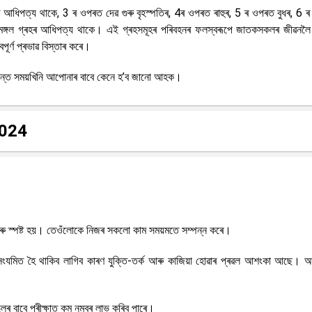
 আধিপত্য থাকে, 3 ৰ ওপৰত দেৱ গুৰু বৃহস্পতিৰ, 4ৰ ওপৰত ৰাহুৰ, 5 ৰ ওপৰত বুধৰ, 6 
ঙ্গল গ্ৰহৰ আধিপত্য থাকে। এই গ্ৰহসমূহৰ পৰিবহনৰ ফলস্বৰূপে জাতকসকলৰ জীৱনলৈ
ূৰ্ণ প্ৰভাৱ বিস্তাৰ কৰে।
য্যন্ত সময়খিনি আপোনাৰ বাবে কেনে হ’ব জানো আহক।
 2024
আৰু স্পষ্ট হয়। তেওঁলোকে নিজৰ সকলো কাম সময়মতে সম্পন্ন কৰে।
ংযমিত হৈ থাকিব লাগিব কাৰণ যুক্তি-তৰ্ক আৰু কাজিয়া হোৱাৰ প্ৰৱল আশংকা আছে। 
 বাবে পৰীক্ষাত কম নম্বৰ লাভ কৰিব পাৰে।