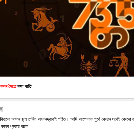
ীসকলৰ সৈতে
কথা পাতি
ল
 কিয়নো আমাৰ জন্ম তাৰিখ অংকৰদ্বাৰাই গঠিত। আমি আপোনাক পূৰ্বে কোৱাৰ দৰেই কোনো ব্
গ্ৰহৰ প্ৰভাৱ থাকে।