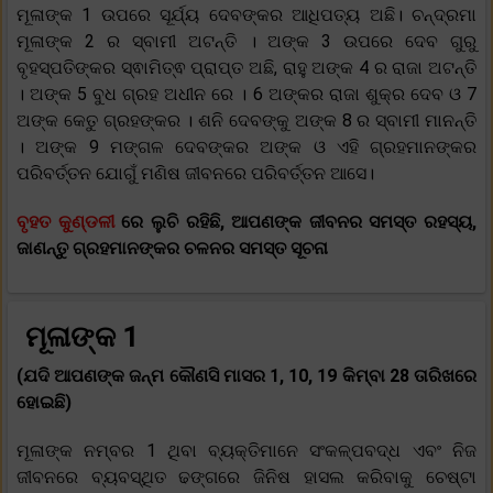
ମୂଳାଙ୍କ 1 ଉପରେ ସୂର୍ଯ୍ୟ ଦେବଙ୍କର ଆଧିପତ୍ୟ ଅଛି। ଚନ୍ଦ୍ରମା
ମୂଳାଙ୍କ 2 ର ସ୍ବାମୀ ଅଟନ୍ତି । ଅଙ୍କ 3 ଉପରେ ଦେବ ଗୁରୁ
ବୃହସ୍ପତିଙ୍କର ସ୍ଵାମିତ୍ଵ ପ୍ରାପ୍ତ ଅଛି, ରାହୁ ଅଙ୍କ 4 ର ରାଜା ଅଟନ୍ତି
। ଅଙ୍କ 5 ବୁଧ ଗ୍ରହ ଅଧୀନ ରେ । 6 ଅଙ୍କର ରାଜା ଶୁକ୍ର ଦେବ ଓ 7
ଅଙ୍କ କେତୁ ଗ୍ରହଙ୍କର । ଶନି ଦେବଙ୍କୁ ଅଙ୍କ 8 ର ସ୍ବାମୀ ମାନନ୍ତି
। ଅଙ୍କ 9 ମଙ୍ଗଳ ଦେବଙ୍କର ଅଙ୍କ ଓ ଏହି ଗ୍ରହମାନଙ୍କର
ପରିବର୍ତ୍ତନ ଯୋଗୁଁ ମଣିଷ ଜୀବନରେ ପରିବର୍ତ୍ତନ ଆସେ।
ବୃହତ କୁଣ୍ଡଳୀ
ରେ ଲୁଚି ରହିଛି, ଆପଣଙ୍କ ଜୀବନର ସମସ୍ତ ରହସ୍ୟ,
ଜାଣନ୍ତୁ ଗ୍ରହମାନଙ୍କର ଚଳନର ସମସ୍ତ ସୂଚନା
ମୂଳାଙ୍କ 1
(ଯଦି ଆପଣଙ୍କ ଜନ୍ମ କୌଣସି ମାସର 1, 10, 19 କିମ୍ବା 28 ତାରିଖରେ
ହୋଇଛି)
ମୂଳାଙ୍କ ନମ୍ବର 1 ଥିବା ବ୍ୟକ୍ତିମାନେ ସଂକଳ୍ପବଦ୍ଧ ଏବଂ ନିଜ
ଜୀବନରେ ବ୍ୟବସ୍ଥିତ ଢଙ୍ଗରେ ଜିନିଷ ହାସଲ କରିବାକୁ ଚେଷ୍ଟା