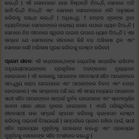
କରନ୍ତି | ଏହି ଲୋକମାନେ ଯାହା ନିଷ୍ପତ୍ତି ନିଅନ୍ତି, ସେମାନେ ଅତି
ଭାବି-ଚିନ୍ତି ନିଅନ୍ତି ଏବଂ ସେମାନେ ସେମାନଙ୍କର ନୀତି ଅନୁସରଣ
କରିବାକୁ ପସନ୍ଦ କରନ୍ତି | ଅଧିକନ୍ତୁ, 1 ନମ୍ବର ମୂଳାଙ୍କ ଥିବା
ବ୍ୟକ୍ତିମାନେ ସେମାନଙ୍କର ଲକ୍ଷ୍ୟ ହାସଲ ଉପରେ ଧ୍ୟାନ ଦିଅନ୍ତି |
ସେମାନେ ନିଜ ଜୀବନରେ ସ୍ଥିରତା ପାଇବା ଉପରେ ଧ୍ୟାନ ଦିଅନ୍ତି | ଏହା
ସମ୍ଭବ ଯେ ସେମାନଙ୍କ ଜୀବନରେ କିଛି ବଡ଼ ଅଭିଳାଷ ଥିବ ଏବଂ
ସେମାନେ ସେହି ଅଭିଳାଷ ପୂରଣ କରିବାକୁ ଚେଷ୍ଟା କରିବେ|
ପ୍ରେମ ଜୀବନ:
ଏହି ସପ୍ତାହରେ,ଅଙ୍କ ଜ୍ଯୋତିଷ ସାପ୍ତାହିକ ରାଶିଫଳ
ଅନୁଯାୟୀଆପଣଙ୍କର ପ୍ରକୃତିରେ ଅହଙ୍କାରର ଦୃଶ୍ୟମାନ
ହୋଇପାରେ | ଏହି କାରଣରୁ, ଆପଣଙ୍କ ଜୀବନସାଥୀ ସହିତ ଆପଣଙ୍କର
ସମନ୍ୱୟ ଖରାପ ହୋଇପାରେ ଏବଂ ଆପଣଙ୍କର ବିବାଦ ଏବଂ ଝଗଡ଼ା
ହୋଇପାରେ | ଏକ ସମ୍ଭାବନା ଅଛି ଯେ ଏହି ସମୟ ମଧ୍ୟରେ ଆପଣଙ୍କ
ସାଥୀ ସହିତ ଆପଣଙ୍କର ସମ୍ପର୍କ ଦୁର୍ବଳ ହୋଇପାରେ ଏବଂ ସ୍ନେହପୂର୍ଣ୍ଣ
ଭାବନା ଧୀରେ ଧୀରେ ଦୂରେଇ ଯାଇପାରେ | ଏପରି ପରିସ୍ଥିତିରେ,
ଜୀବନସାଥୀ ଭଲ ସମ୍ପର୍କ ସ୍ଥାପନ କରିବାକୁ କ୍ରମାଗତ ଚେଷ୍ଟା
କରିବାକୁ ପରାମର୍ଶ ଦିଆଯାଇଛି | ସମ୍ପର୍କରେ ପ୍ରେମ ରଖିବା ପାଇଁ, ସାଥୀ
ସହିତ ପ୍ରତ୍ୟେକ ମୁହୂର୍ତ୍ତକୁ ଉପଭୋଗ କରନ୍ତୁ ଏବଂ ପ୍ରତ୍ୟେକ
ମୁହୂର୍ତ୍ତକୁ ସେମାନଙ୍କ ସହିତ ଅଂଶୀଦାର କରନ୍ତୁ |