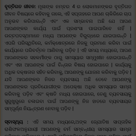
ବୃତ୍ତିଗତ ଜୀବନ:
ମୂଳାଙ୍କ ନମ୍ବର 4 ର ଲୋକମାନଙ୍କର ବୃତ୍ତିଗତ
ଜୀବନ ବିଷୟରେ କହିବାକୁ ଗଲେ, ଏହି ସପ୍ତାହରେ ଆପଣ ଚାକିରିରେ ଚାପ
ଅନୁଭବ କରିପାରନ୍ତି ଏବଂ ଏକ ସମ୍ଭାବନା ଅଛି ଯେ ଆପଣ
ଆପଣଙ୍କର କାର୍ଯ୍ୟ ପାଇଁ ପ୍ରଶଂସା ପାଇପାରିବେ ନାହିଁ |
ଉଚ୍ଚପଦସ୍ଥମାନେ ମଧ୍ୟ ଆପଣଙ୍କ ବିରୁଦ୍ଧରେ ଯାଇପାରନ୍ତି |
ଏପରି ପରିସ୍ଥିତିରେ, କର୍ମକ୍ଷେତ୍ରରେ ନିଜକୁ ପ୍ରମାଣ କରିବା ପାଇଁ
କାର୍ଯ୍ୟରେ ପରିବର୍ତ୍ତନ ଆଣିବାକୁ ପଡ଼ିବ | ଏହି ସମୟ ମଧ୍ୟରେ, ଆପଣ
ଆପଣଙ୍କର ସହକର୍ମୀଙ୍କ ଠାରୁ ସମସ୍ୟାର ସମ୍ମୁଖୀନ ହୋଇପାରନ୍ତି
ଏବଂ ଏହା ଆପଣଙ୍କ ପାଇଁ ଚିନ୍ତାର ବିଷୟ ହୋଇପାରେ | କାର୍ଯ୍ୟକୁ
ଅଧିକ ଦକ୍ଷତାର ସହିତ କରିବାକୁ, ଆପଣଙ୍କୁ ଯୋଜନା କରିବାକୁ ପଡ଼ିବ |
ଯଦି ଆପଣଙ୍କର ନିଜର ବ୍ୟବସାୟ ଅଛି ତେବେ ଆପଣଙ୍କୁ
ଆପଣଙ୍କର ପ୍ରତିଯୋଗୀଙ୍କ ଅପେକ୍ଷା ଅଧିକ ସମସ୍ୟାର ସାମ୍ନା
କରିବାକୁ ପଡ଼ିବ ଏବଂ କ୍ଷତି ମଧ୍ୟ ହୋଇପାରେ, ତେଣୁ ବ୍ୟବସାୟକୁ
ସୁରୁଖୁରୁରେ ଚଳାଇବା ପାଇଁ ଆପଣଙ୍କୁ ନିଜ ହାତରେ ବ୍ୟବସାୟର
ସମ୍ପୂର୍ଣ୍ଣ ନିୟନ୍ତ୍ରଣ ନେବାକୁ ପଡ଼ିବ |
ସ୍ବାସ୍ଥ୍ୟ :
ଏହି ସମୟ ମଧ୍ୟରେ,ଅଙ୍କ ଜ୍ଯୋତିଷ ସାପ୍ତାହିକ
ରାଶିଫଳଅନୁଯାୟୀ ଆପଣଙ୍କୁ ଚର୍ମ ସମ୍ବନ୍ଧୀୟ ସମସ୍ୟାର ସାମ୍ନା