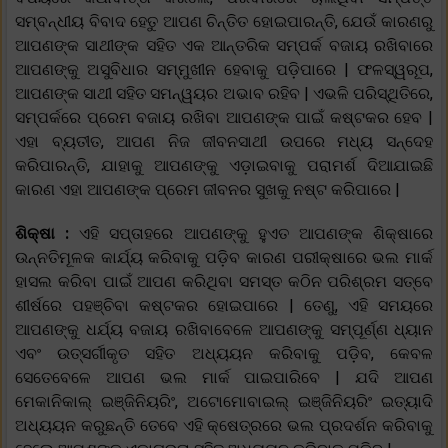
ସମ୍ବନ୍ଧୀୟ ବିବାଦ ହେତୁ ଆପଣ ଚିନ୍ତିତ ହୋଇପାରନ୍ତି, ଯେଉଁ କାରଣରୁ
ଆପଣଙ୍କ ସାଥୀଙ୍କ ସହିତ ଏକ ଆନ୍ତରିକ ସମ୍ପର୍କ ବଜାୟ ରଖିବାରେ
ଆପଣଙ୍କୁ ଅସୁବିଧାର ସମ୍ମୁଖୀନ ହେବାକୁ ପଡ଼ିପାରେ | ଫଳସ୍ୱରୂପ,
ଆପଣଙ୍କ ସାଥୀ ସହିତ ସମନ୍ୱୟର ଅଭାବ ରହିବ | ଏଭଳି ପରିସ୍ଥିତିରେ,
ସମ୍ପର୍କରେ ପ୍ରେମ ବଜାୟ ରଖିବା ଆପଣଙ୍କ ପାଇଁ କଷ୍ଟକର ହେବ |
ଏହା ବ୍ୟତୀତ, ଆପଣ ନିଜ ଜୀବନସାଥୀ ଉପରେ ମଧ୍ୟ ସନ୍ଦେହ
କରିପାରନ୍ତି, ଯାହାକୁ ଆପଣଙ୍କୁ ଏଡ଼ାଇବାକୁ ପରାମର୍ଶ ଦିଆଯାଇଛି
କାରଣ ଏହା ଆପଣଙ୍କ ପ୍ରେମ ଜୀବନର ସୁଖକୁ ନଷ୍ଟ କରିପାରେ |
ଶିକ୍ଷା :
ଏହି ସପ୍ତାହରେ ଆପଣଙ୍କୁ ହୁଏତ ଆପଣଙ୍କ ଶିକ୍ଷାରେ
ଉନ୍ନତିମୂଳକ କାର୍ଯ୍ୟ କରିବାକୁ ପଡ଼ିବ କାରଣ ପରୀକ୍ଷାରେ ଭଲ ମାର୍କ
ହାସଲ କରିବା ପାଇଁ ଆପଣ କରିଥିବା ସମସ୍ତ କଠିନ ପରିଶ୍ରମ ସତ୍ବେ
ଶୀର୍ଷରେ ପହଞ୍ଚିବା କଷ୍ଟକର ହୋଇପାରେ | ତେଣୁ, ଏହି ସମୟରେ
ଆପଣଙ୍କୁ ଧର୍ଯ୍ୟ ବଜାୟ ରଖିବାବେଳେ ଆପଣଙ୍କୁ ସମ୍ପୂର୍ଣ୍ଣ ଧ୍ୟାନ
ଏବଂ ଉତ୍ସର୍ଗୀକୃତ ସହିତ ଅଧ୍ୟୟନ କରିବାକୁ ପଡ଼ିବ, କେବଳ
ସେତେବେଳେ ଆପଣ ଭଲ ମାର୍କ ପାଇପାରିବେ | ଯଦି ଆପଣ
ମେକାନିକାଲ୍ ଇଞ୍ଜିନିୟରିଂ, ଅଟୋମୋବାଇଲ୍ ଇଞ୍ଜିନିୟରିଂ ଇତ୍ୟାଦି
ଅଧ୍ୟୟନ କରୁଛନ୍ତି ତେବେ ଏହି କ୍ଷେତ୍ରରେ ଭଲ ପ୍ରଦର୍ଶନ କରିବାକୁ