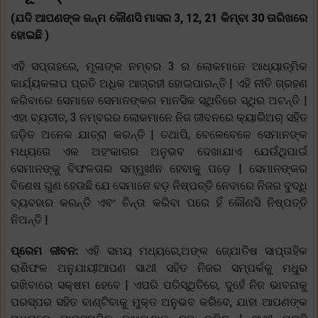
(ଯଦି ଆପଣଙ୍କ ଜନ୍ମ କୌଣସି ମାସର 3, 12, 21 କିମ୍ବା 30 ତାରିଖରେ
ହୋଇଛି )
ଏହି ସପ୍ତାହରେ, ମୂଳାଙ୍କ ନମ୍ବର 3 ର ଲୋକମାନେ ଆଧ୍ୟାତ୍ମିକ
କାର୍ଯ୍ୟକଳାପ ପ୍ରତି ଅଧିକ ଆଗ୍ରହୀ ହୋଇପାରନ୍ତି | ଏହି ନୀତି ଗ୍ରହଣ
କରିବାରେ ସେମାନେ ସେମାନଙ୍କର ମାନସିକ ସ୍ଥିତିରେ ସ୍ଥିର ଅଟନ୍ତି |
ଏହା ବ୍ୟତୀତ, 3 ନମ୍ବରର ଲୋକମାନେ ନିଜ ଜୀବନରେ କ୍ୟାରିଅର୍ ସହିତ
ଜଡ଼ିତ ଅନେକ ଯାତ୍ରା କରନ୍ତି | ତଥାପି, ବେଳେବେଳେ ସେମାନଙ୍କ
ମଧ୍ୟରେ ଏକ ଅହଂକାରର ଅନୁଭବ ଦେଖାଯାଏ ଯେଉଁଥିପାଇଁ
ସେମାନଙ୍କୁ ବିଫଳତାର ସମ୍ମୁଖୀନ ହେବାକୁ ପଡ଼େ | ସେମାନଙ୍କର
ବିଶେଷ ଗୁଣ ହେଉଛି ଯେ ସେମାନେ ବଡ଼ ନିଷ୍ପତ୍ତି ନେବାରେ ନିଜର ବୁଦ୍ଧି
ବ୍ୟବହାର କରନ୍ତି ଏବଂ ଚିନ୍ତା କରିବା ପରେ ହିଁ କୌଣସି ନିଷ୍ପତ୍ତି
ନିଅନ୍ତି |
ପ୍ରେମ ଜୀବନ:
ଏହି ସମୟ ମଧ୍ୟରେ,ଅଙ୍କ ଜ୍ଯୋତିଷ ସାପ୍ତାହିକ
ରାଶିଫଳ ଅନୁଯାୟୀଆପଣ ସାଥୀ ସହିତ ନିଜର ସମ୍ପର୍କକୁ ମଧୁର
ରଖିବାରେ ସକ୍ଷମ ହେବେ | ଏପରି ପରିସ୍ଥିତିରେ, ଦୁହେଁ ନିଜ ଭାବନାକୁ
ପରସ୍ପର ସହିତ ବାଣ୍ଟିବାକୁ ମୁକ୍ତ ଅନୁଭବ କରିବେ, ଯାହା ଆପଣଙ୍କ