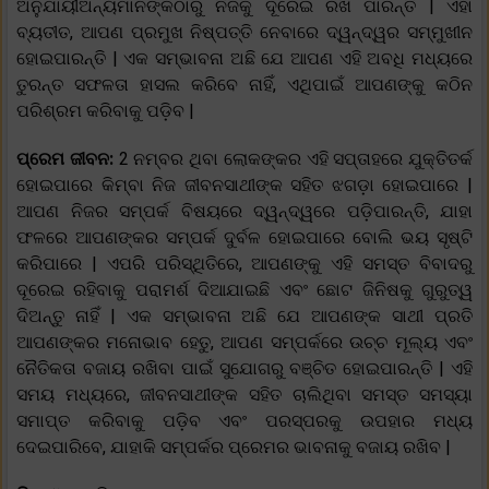
ଅନୁଯାୟୀଅନ୍ୟମାନଙ୍କଠାରୁ ନିଜକୁ ଦୂରେଇ ରଖି ପାରନ୍ତି | ଏହା
ବ୍ୟତୀତ, ଆପଣ ପ୍ରମୁଖ ନିଷ୍ପତ୍ତି ନେବାରେ ଦ୍ୱନ୍ଦ୍ୱର ସମ୍ମୁଖୀନ
ହୋଇପାରନ୍ତି | ଏକ ସମ୍ଭାବନା ଅଛି ଯେ ଆପଣ ଏହି ଅବଧି ମଧ୍ୟରେ
ତୁରନ୍ତ ସଫଳତା ହାସଲ କରିବେ ନାହିଁ, ଏଥିପାଇଁ ଆପଣଙ୍କୁ କଠିନ
ପରିଶ୍ରମ କରିବାକୁ ପଡ଼ିବ |
ପ୍ରେମ ଜୀବନ:
2 ନମ୍ବର ଥିବା ଲୋକଙ୍କର ଏହି ସପ୍ତାହରେ ଯୁକ୍ତିତର୍କ
ହୋଇପାରେ କିମ୍ବା ନିଜ ଜୀବନସାଥୀଙ୍କ ସହିତ ଝଗଡ଼ା ହୋଇପାରେ |
ଆପଣ ନିଜର ସମ୍ପର୍କ ବିଷୟରେ ଦ୍ୱନ୍ଦ୍ୱରେ ପଡ଼ିପାରନ୍ତି, ଯାହା
ଫଳରେ ଆପଣଙ୍କର ସମ୍ପର୍କ ଦୁର୍ବଳ ହୋଇପାରେ ବୋଲି ଭୟ ସୃଷ୍ଟି
କରିପାରେ | ଏପରି ପରିସ୍ଥିତିରେ, ଆପଣଙ୍କୁ ଏହି ସମସ୍ତ ବିବାଦରୁ
ଦୂରେଇ ରହିବାକୁ ପରାମର୍ଶ ଦିଆଯାଇଛି ଏବଂ ଛୋଟ ଜିନିଷକୁ ଗୁରୁତ୍ୱ
ଦିଅନ୍ତୁ ନାହିଁ | ଏକ ସମ୍ଭାବନା ଅଛି ଯେ ଆପଣଙ୍କ ସାଥୀ ପ୍ରତି
ଆପଣଙ୍କର ମନୋଭାବ ହେତୁ, ଆପଣ ସମ୍ପର୍କରେ ଉଚ୍ଚ ମୂଲ୍ୟ ଏବଂ
ନୈତିକତା ବଜାୟ ରଖିବା ପାଇଁ ସୁଯୋଗରୁ ବଞ୍ଚିତ ହୋଇପାରନ୍ତି | ଏହି
ସମୟ ମଧ୍ୟରେ, ଜୀବନସାଥୀଙ୍କ ସହିତ ଚାଲିଥିବା ସମସ୍ତ ସମସ୍ୟା
ସମାପ୍ତ କରିବାକୁ ପଡ଼ିବ ଏବଂ ପରସ୍ପରକୁ ଉପହାର ମଧ୍ୟ
ଦେଇପାରିବେ, ଯାହାକି ସମ୍ପର୍କର ପ୍ରେମର ଭାବନାକୁ ବଜାୟ ରଖିବ |