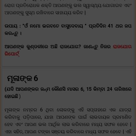
ରୋଗ ପ୍ରତିରୋଧକ ଶକ୍ତି ଆପଣଙ୍କୁ ଭଲ ସ୍ୱାସ୍ଥ୍ୟ ଯୋଗାଇବ ଏବଂ
ଆପଣଙ୍କୁ ସୁସ୍ଥ ରଖିବାରେ ସାହାଯ୍ୟ କରିବ |
ଉପାୟ :
"ଓଁ ନମୋ ଭଗବତେ ବାସୁଦେବାୟ " ପ୍ରତିଦିନ 41 ଥର ଜପ
କରନ୍ତୁ ।
ଆପଣଙ୍କ କୁଣ୍ଡଳୀରେ ଅଛି ରାଜଯୋଗ? ଜାଣନ୍ତୁ ନିଜର
ରାଜଯୋଗ
ରିପୋର୍ଟ୍
ମୂଳାଙ୍କ 6
(ଯଦି ଆପଣଙ୍କର ଜନ୍ମ କୌଣସି ମାସର 6, 15 କିମ୍ବା 24 ତାରିଖରେ
ହୋଇଛି
)
ମୂଳାଙ୍କ ନମ୍ବର 6 ଥିବା ଲୋକଙ୍କୁ ଏହି ସପ୍ତାହରେ ଏକ ଯାତ୍ରା
କରିବାକୁ ପଡ଼ିପାରେ, ଯାହା ଆପଣଙ୍କ ପାଇଁ ଲାଭଦାୟକ ପ୍ରମାଣିତ
ହେବ ଏବଂ ଆପଣ ଭଲ ଆର୍ଥିକ ଲାଭ କରିବାରେ ମଧ୍ୟ ସଫଳ ହେବେ |
ଏହା ସହିତ, ଆପଣ ଟଙ୍କା ସଞ୍ଚୟ କରିବାରେ ମଧ୍ୟ ସଫଳ ହେବେ | ଏହି