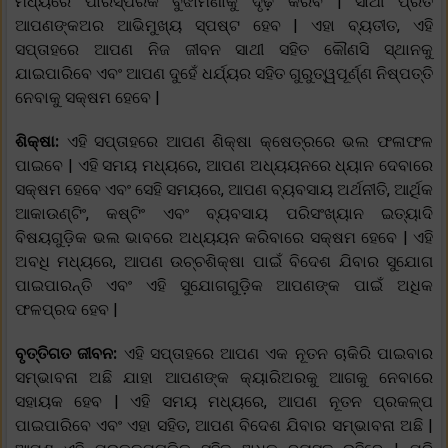
ମଧ୍ୟରେ ପାରସ୍ପରିକ ବୁଝାମଣାକୁ ଦୃଢ଼ କରିବ | ସାଥୀ ପ୍ରତି
ଆପଣଙ୍କଅର ଆଭିମୁଖ୍ୟ ସ୍ପଷ୍ଟ ହେବ | ଏହା ବ୍ୟତୀତ, ଏହି
ସପ୍ତାହରେ ଆପଣ ନିଜ ଜୀବନ ସାଥୀ ସହିତ କୌଣସି ସ୍ଥାନକୁ
ଯାଇପାରିବେ ଏବଂ ଆପଣ ଦୁହେଁ ଧର୍ଯ୍ୟର ସହିତ ଗୁରୁତ୍ୱପୂର୍ଣ୍ଣ ନିଷ୍ପତ୍ତି
ନେବାକୁ ସକ୍ଷମ ହେବେ |
ଶିକ୍ଷା:
ଏହି ସପ୍ତାହରେ ଆପଣ ଶିକ୍ଷା କ୍ଷେତ୍ରରେ ଭଲ ଫଳାଫଳ
ପାଇବେ | ଏହି ସମୟ ମଧ୍ୟରେ, ଆପଣ ଅଧ୍ୟୟନରେ ଧ୍ୟାନ ଦେବାରେ
ସକ୍ଷମ ହେବେ ଏବଂ ସେହି ସମୟରେ, ଆପଣ ବ୍ୟବସାୟ ଅର୍ଥନୀତି, ଆର୍ଥିକ
ଆକାଉଣ୍ଟିଂ, କଷ୍ଟିଂ ଏବଂ ବ୍ୟବସାୟ ପରିସଂଖ୍ୟାନ ଇତ୍ୟାଦି
ବିଷୟଗୁଡ଼ିକ ଭଲ ଭାବରେ ଅଧ୍ୟୟନ କରିବାରେ ସକ୍ଷମ ହେବେ | ଏହି
ଅବଧି ମଧ୍ୟରେ, ଆପଣ ଉଚ୍ଚଶିକ୍ଷା ପାଇଁ ବିଦେଶ ଯିବାର ସୁଯୋଗ
ପାଇପାରନ୍ତି ଏବଂ ଏହି ସୁଯୋଗଗୁଡ଼ିକ ଆପଣଙ୍କ ପାଇଁ ଅଧିକ
ଫଳପ୍ରଦ ହେବ |
ବୃତ୍ତିଗତ ଜୀବନ:
ଏହି ସପ୍ତାହରେ ଆପଣ ଏକ ନୂତନ ଚାକିରି ପାଇବାର
ସମ୍ଭାବନା ଅଛି ଯାହା ଆପଣଙ୍କ କ୍ୟାରିଅରକୁ ଆଗକୁ ନେବାରେ
ସହାୟକ ହେବ | ଏହି ସମୟ ମଧ୍ୟରେ, ଆପଣ ନୂତନ ପ୍ରକଳ୍ପ
ପାଇପାରିବେ ଏବଂ ଏହା ସହିତ, ଆପଣ ବିଦେଶ ଯିବାର ସମ୍ଭାବନା ଅଛି |