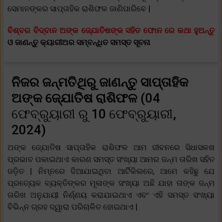
ସେମାନଙ୍କର ସାପ୍ତାହିକ ରାଶିଫଳ ଜାଣିପାରିବେ |
ବିଶ୍ବର ବିଦ୍ବାନ ଅଙ୍କ ଜ୍ଯୋତିଷଙ୍କ ସହିତ ଫୋନ ରେ କଥା ହୁଅନ୍ତୁ
ଓ ଜାଣନ୍ତୁ କ୍ୟାରୀଅର ସମ୍ବନ୍ଧିତ ସମସ୍ତ ସୂଚନା
ନିଜର ଜନ୍ମତିଥିରୁ ଜାଣନ୍ତୁ ସାପ୍ତାହିକ
ଅଙ୍କ ଜ୍ଯୋତିଷ ରାଶିଫଳ
(04
ଫେବ୍ରୁୟାରୀ ରୁ 10 ଫେବ୍ରୁୟାରୀ,
2024)
ଅଙ୍କ ଜ୍ଯୋତିଷ ସାପ୍ତାହିକ ରାଶିଫଳ ଆମ ଜୀବନରେ ସିଧାସଳଖ
ପ୍ରଭାବ ପକାଇଥାଏ କାରଣ ସମସ୍ତ ସଂଖ୍ୟା ଆମର ଜନ୍ମ ତାରିଖ ସହିତ
ଜଡ଼ିତ | ନିମ୍ନରେ ଦିଆଯାଇଥିବା ଆର୍ଟିକିଲରେ, ଆମେ କହିଛୁ ଯେ
ପ୍ରତ୍ୟେକ ବ୍ୟକ୍ତିଙ୍କର ମୂଳାଙ୍କ ସଂଖ୍ୟା ଅଛି ଯାହା ତାଙ୍କ ଜନ୍ମ
ତାରିଖ ଅନୁଯାୟୀ ନିର୍ଣ୍ଣୟ କରାଯାଇଥାଏ ଏବଂ ଏହି ସମସ୍ତ ସଂଖ୍ୟା
ବିଭିନ୍ନ ଗ୍ରହ ଦ୍ୱାରା ପରିଚାଳିତ ହୋଇଥାଏ |