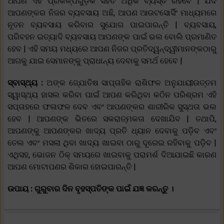
ଆପଣ ଏହି ପ୍ରକଳ୍ପଗୁଡ଼ିକ ସହିତ ଅଧିକ ବ୍ୟସ୍ତ ରହିବେ | ଯଦି
ଆପଣଙ୍କର ନିଜର ବ୍ୟବସାୟ ଅଛି, ଆପଣ ଆଉଟସୋର୍ସିଂ ମାଧ୍ୟମରେ
ନୂତନ ବ୍ୟବସାୟ କରିବାର ସୁଯୋଗ ପାଇପାରନ୍ତି | ବ୍ୟବସାୟ,
ପରିବହନ ଇତ୍ୟାଦି ବ୍ୟବସାୟ ଆପଣଙ୍କ ପାଇଁ ଭଲ ବୋଲି ପ୍ରମାଣିତ
ହେବ | ଏହି ସମୟ ମଧ୍ୟରେ ଆପଣ ନିଜର ପ୍ରତିଦ୍ୱନ୍ଦ୍ୱୀମାନଙ୍କଠାରୁ
ଆଗକୁ ଯାଇ ସେମାନଙ୍କୁ ପ୍ରାଧାନ୍ୟ ଦେବାକୁ ସମର୍ଥ ହେବେ |
ସ୍ବାସ୍ଥ୍ୟ :
ଅଙ୍କ ଜ୍ଯୋତିଷ ସାପ୍ତାହିକ ରାଶିଫଳ ଅନୁଯାୟୀଉତ୍ତମ
ସ୍ୱାସ୍ଥ୍ୟ ହାସଲ କରିବା ପାଇଁ ଆପଣ କରିଥିବା କଠିନ ପରିଶ୍ରମ ଏହି
ସପ୍ତାହରେ ଫଳାଫଳ ଦେବ ଏବଂ ଆପଣଙ୍କର ଶାରୀରିକ ସୁସ୍ଥତା ଭଲ
ହେବ | ଆପଣଙ୍କ ଭିତରେ ସକରାତ୍ମକତା ଦେଖାଯିବ | ତଥାପି,
ଆପଣଙ୍କୁ ଆପଣଙ୍କର ଖାଦ୍ୟ ପ୍ରତି ଧ୍ୟାନ ଦେବାକୁ ପଡ଼ିବ ଏବଂ
ତେଲ ଏବଂ ମସଲା ଥିବା ଖାଦ୍ୟ ଖାଇବା ଠାରୁ ଦୂରେଇ ରହିବାକୁ ପଡ଼ିବ |
ଏଥିସହ, ଭୋଜନ ଠିକ୍ ସମୟରେ ଖାଇବାକୁ ପରାମର୍ଶ ଦିଆଯାଇଛି କାରଣ
ଆପଣ ମୋଟାପଣର ଶିକାର ହୋଇପାରନ୍ତି |
ଉପାୟ : ଗୁରୁବାର ଦିନ ବୃହସ୍ପତିଙ୍କ ପାଇଁ ଯଜ୍ଞ କରନ୍ତୁ ।