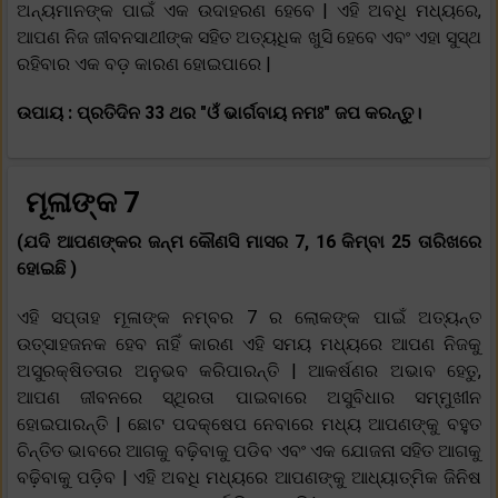
ଅନ୍ୟମାନଙ୍କ ପାଇଁ ଏକ ଉଦାହରଣ ହେବେ | ଏହି ଅବଧି ମଧ୍ୟରେ,
ଆପଣ ନିଜ ଜୀବନସାଥୀଙ୍କ ସହିତ ଅତ୍ୟଧିକ ଖୁସି ହେବେ ଏବଂ ଏହା ସୁସ୍ଥ
ରହିବାର ଏକ ବଡ଼ କାରଣ ହୋଇପାରେ |
ଉପାୟ : ପ୍ରତିଦିନ 33 ଥର "ଓଁ ଭାର୍ଗବାୟ ନମଃ" ଜପ କରନ୍ତୁ।
ମୂଳାଙ୍କ 7
(ଯଦି ଆପଣଙ୍କର ଜନ୍ମ କୌଣସି ମାସର 7, 16 କିମ୍ବା 25 ତାରିଖରେ
ହୋଇଛି )
ଏହି ସପ୍ତାହ ମୂଳାଙ୍କ ନମ୍ବର 7 ର ଲୋକଙ୍କ ପାଇଁ ଅତ୍ୟନ୍ତ
ଉତ୍ସାହଜନକ ହେବ ନାହିଁ କାରଣ ଏହି ସମୟ ମଧ୍ୟରେ ଆପଣ ନିଜକୁ
ଅସୁରକ୍ଷିତତାର ଅନୁଭବ କରିପାରନ୍ତି | ଆକର୍ଷଣର ଅଭାବ ହେତୁ,
ଆପଣ ଜୀବନରେ ସ୍ଥିରତା ପାଇବାରେ ଅସୁବିଧାର ସମ୍ମୁଖୀନ
ହୋଇପାରନ୍ତି | ଛୋଟ ପଦକ୍ଷେପ ନେବାରେ ମଧ୍ୟ ଆପଣଙ୍କୁ ବହୁତ
ଚିନ୍ତିତ ଭାବରେ ଆଗକୁ ବଢ଼ିବାକୁ ପଡିବ ଏବଂ ଏକ ଯୋଜନା ସହିତ ଆଗକୁ
ବଢ଼ିବାକୁ ପଡ଼ିବ | ଏହି ଅବଧି ମଧ୍ୟରେ ଆପଣଙ୍କୁ ଆଧ୍ୟାତ୍ମିକ ଜିନିଷ