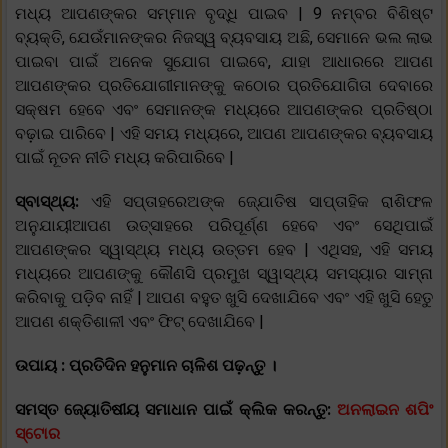
ମଧ୍ୟ ଆପଣଙ୍କର ସମ୍ମାନ ବୃଦ୍ଧି ପାଇବ | 9 ନମ୍ବର ବିଶିଷ୍ଟ
ବ୍ୟକ୍ତି, ଯେଉଁମାନଙ୍କର ନିଜସ୍ୱ ବ୍ୟବସାୟ ଅଛି, ସେମାନେ ଭଲ ଲାଭ
ପାଇବା ପାଇଁ ଅନେକ ସୁଯୋଗ ପାଇବେ, ଯାହା ଆଧାରରେ ଆପଣ
ଆପଣଙ୍କର ପ୍ରତିଯୋଗୀମାନଙ୍କୁ କଠୋର ପ୍ରତିଯୋଗିତା ଦେବାରେ
ସକ୍ଷମ ହେବେ ଏବଂ ସେମାନଙ୍କ ମଧ୍ୟରେ ଆପଣଙ୍କର ପ୍ରତିଷ୍ଠା
ବଢ଼ାଇ ପାରିବେ | ଏହି ସମୟ ମଧ୍ୟରେ, ଆପଣ ଆପଣଙ୍କର ବ୍ୟବସାୟ
ପାଇଁ ନୂତନ ନୀତି ମଧ୍ୟ କରିପାରିବେ |
ସ୍ବାସ୍ଥ୍ୟ:
ଏହି ସପ୍ତାହରେଅଙ୍କ ଜ୍ଯୋତିଷ ସାପ୍ତାହିକ ରାଶିଫଳ
ଅନୁଯାୟୀଆପଣ ଉତ୍ସାହରେ ପରିପୂର୍ଣ୍ଣ ହେବେ ଏବଂ ସେଥିପାଇଁ
ଆପଣଙ୍କର ସ୍ୱାସ୍ଥ୍ୟ ମଧ୍ୟ ଉତ୍ତମ ହେବ | ଏଥିସହ, ଏହି ସମୟ
ମଧ୍ୟରେ ଆପଣଙ୍କୁ କୌଣସି ପ୍ରମୁଖ ସ୍ୱାସ୍ଥ୍ୟ ସମସ୍ୟାର ସାମ୍ନା
କରିବାକୁ ପଡ଼ିବ ନାହିଁ | ଆପଣ ବହୁତ ଖୁସି ଦେଖାଯିବେ ଏବଂ ଏହି ଖୁସି ହେତୁ
ଆପଣ ଶକ୍ତିଶାଳୀ ଏବଂ ଫିଟ୍ ଦେଖାଯିବେ |
ଉପାୟ : ପ୍ରତିଦିନ ହନୁମାନ ଚାଳିଶ ପଢ଼ନ୍ତୁ ।
ସମସ୍ତ ଜ୍ୟୋତିଷୀୟ ସମାଧାନ ପାଇଁ କ୍ଲିକ କରନ୍ତୁ:
ଅନଲାଇନ ଶପିଂ
ସ୍ଟୋର