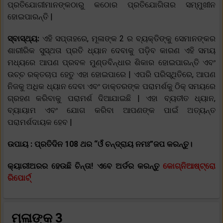
ପ୍ରତିଯୋଗୀମାନଙ୍କଠାରୁ କଠୋର ପ୍ରତିଯୋଗିତାର ସମ୍ମୁଖୀନ
ହୋଇପାରନ୍ତି |
ସ୍ବାସ୍ଥ୍ୟ:
ଏହି ସପ୍ତାହରେ, ମୂଳାଙ୍କ 2 ର ବ୍ୟକ୍ତିଙ୍କୁ ସେମାନଙ୍କର
ଶାରୀରିକ ସୁସ୍ଥତା ପ୍ରତି ଧ୍ୟାନ ଦେବାକୁ ପଡ଼ିବ କାରଣ ଏହି ସମୟ
ମଧ୍ୟରେ ଆପଣ ପ୍ରବଳ ମୁଣ୍ଡବିନ୍ଧାର ଶିକାର ହୋଇପାରନ୍ତି ଏବଂ
ଉଚ୍ଚ ରକ୍ତଚାପ ହେତୁ ଏହା ହୋଇପାରେ | ଏପରି ପରିସ୍ଥିତିରେ, ଆପଣ
ନିଜକୁ ଅଧିକ ଧ୍ୟାନ ଦେବା ଏବଂ ଡାକ୍ତରଙ୍କ ପରାମର୍ଶକୁ ଠିକ୍ ସମୟରେ
ଗ୍ରହଣ କରିବାକୁ ପରାମର୍ଶ ଦିଆଯାଇଛି | ଏହା ବ୍ୟତୀତ ଧ୍ୟାନ,
ବ୍ୟାୟାମ ଏବଂ ଯୋଗ କରିବା ଆପଣଙ୍କ ପାଇଁ ଅତ୍ୟନ୍ତ
ପରାମର୍ଶଦାୟକ ହେବ |
ଉପାୟ :
ପ୍ରତିଦିନ 108 ଥର “ଓଁ ଚନ୍ଦ୍ରାୟ ନମଃ”ଜପ କରନ୍ତୁ।
କ୍ୟାରୀଅରର ହେଉଛି ଚିନ୍ତା! ଏବେ ଅର୍ଡର କରନ୍ତୁ
କୋଗ୍ନିଆଷ୍ଟ୍ରୋ
ରିପୋର୍ଟ୍
ମୂଳାଙ୍କ 3