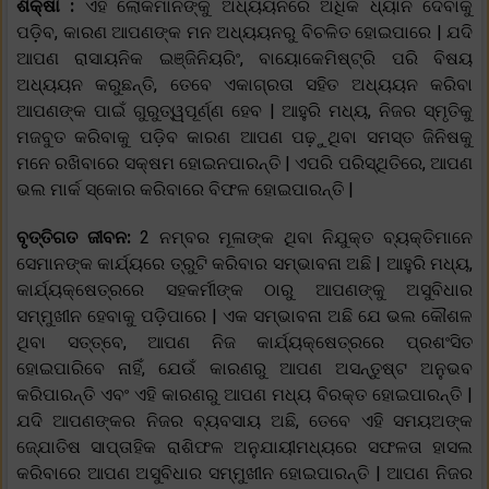
ଶିକ୍ଷା :
ଏହି ଲୋକମାନଙ୍କୁ ଅଧ୍ୟୟନରେ ଅଧିକ ଧ୍ୟାନ ଦେବାକୁ
ପଡ଼ିବ, କାରଣ ଆପଣଙ୍କ ମନ ଅଧ୍ୟୟନରୁ ବିଚଳିତ ହୋଇପାରେ | ଯଦି
ଆପଣ ରାସାୟନିକ ଇଞ୍ଜିନିୟରିଂ, ବାୟୋକେମିଷ୍ଟ୍ରି ପରି ବିଷୟ
ଅଧ୍ୟୟନ କରୁଛନ୍ତି, ତେବେ ଏକାଗ୍ରତା ସହିତ ଅଧ୍ୟୟନ କରିବା
ଆପଣଙ୍କ ପାଇଁ ଗୁରୁତ୍ୱପୂର୍ଣ୍ଣ ହେବ | ଆହୁରି ମଧ୍ୟ, ନିଜର ସ୍ମୃତିକୁ
ମଜବୁତ କରିବାକୁ ପଡ଼ିବ କାରଣ ଆପଣ ପଢ଼ୁଥିବା ସମସ୍ତ ଜିନିଷକୁ
ମନେ ରଖିବାରେ ସକ୍ଷମ ହୋଇନପାରନ୍ତି | ଏପରି ପରିସ୍ଥିତିରେ, ଆପଣ
ଭଲ ମାର୍କ ସ୍କୋର କରିବାରେ ବିଫଳ ହୋଇପାରନ୍ତି |
ବୃତ୍ତିଗତ ଜୀବନ:
2 ନମ୍ବର ମୂଳାଙ୍କ ଥିବା ନିଯୁକ୍ତ ବ୍ୟକ୍ତିମାନେ
ସେମାନଙ୍କ କାର୍ଯ୍ୟରେ ତ୍ରୁଟି କରିବାର ସମ୍ଭାବନା ଅଛି | ଆହୁରି ମଧ୍ୟ,
କାର୍ଯ୍ୟକ୍ଷେତ୍ରରେ ସହକର୍ମୀଙ୍କ ଠାରୁ ଆପଣଙ୍କୁ ଅସୁବିଧାର
ସମ୍ମୁଖୀନ ହେବାକୁ ପଡ଼ିପାରେ | ଏକ ସମ୍ଭାବନା ଅଛି ଯେ ଭଲ କୌଶଳ
ଥିବା ସତ୍ତ୍ବେ, ଆପଣ ନିଜ କାର୍ଯ୍ୟକ୍ଷେତ୍ରରେ ପ୍ରଶଂସିତ
ହୋଇପାରିବେ ନାହିଁ, ଯେଉଁ କାରଣରୁ ଆପଣ ଅସନ୍ତୁଷ୍ଟ ଅନୁଭବ
କରିପାରନ୍ତି ଏବଂ ଏହି କାରଣରୁ ଆପଣ ମଧ୍ୟ ବିରକ୍ତ ହୋଇପାରନ୍ତି |
ଯଦି ଆପଣଙ୍କର ନିଜର ବ୍ୟବସାୟ ଅଛି, ତେବେ ଏହି ସମୟଅଙ୍କ
ଜ୍ଯୋତିଷ ସାପ୍ତାହିକ ରାଶିଫଳ ଅନୁଯାୟୀମଧ୍ୟରେ ସଫଳତା ହାସଲ
କରିବାରେ ଆପଣ ଅସୁବିଧାର ସମ୍ମୁଖୀନ ହୋଇପାରନ୍ତି | ଆପଣ ନିଜର