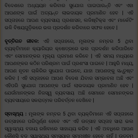
ବିଦେଶରେ ଅଧ୍ୟୟନ କରିବାର ସୁଯୋଗ ପାଇପାରନ୍ତି ଏବଂ ଏହା
ଆପଣଙ୍କ ପାଇଁ ଅତ୍ୟନ୍ତ ଲାଭଦାୟକ ପ୍ରମାଣିତ ହେବ | ଏହି
ସପ୍ତାହରେ ଆପଣ ବ୍ୟବସାୟ ପ୍ରଶାସନ, ଲଜିଷ୍ଟିକ୍ସ ଏବଂ ମାର୍କେଟିଂ
ଭଳି ବିଷୟଗୁଡ଼ିକରେ ଭଲ ପ୍ରଦର୍ଶନ କରିବାରେ ସଫଳ ହେବେ |
ବୃତ୍ତିଗତ ଜୀବନ:
ଏହି ସପ୍ତାହରେ, ମୂଳାଙ୍କ ନମ୍ବର 5 ଥିବା
ବ୍ୟକ୍ତିମାନେ କ୍ୟାରିୟର କ୍ଷେତ୍ରରେ ଭଲ ପ୍ରଦର୍ଶନ କରିପାରିବେ
ଏବଂ ସେମାନଙ୍କର ମୂଲ୍ୟ ପ୍ରମାଣ କରିବେ | ଏହି ସମୟ ମଧ୍ୟରେ
ଆପଣଙ୍କର କଠିନ ପରିଶ୍ରମ ପାଇଁ ପ୍ରଶଂସା ପାଇବେ | ଆହୁରି ମଧ୍ୟ,
ଆପଣ ନୂତନ ଚାକିରିର ସୁଯୋଗ ପାଇବେ, ଯାହା ଆପଣଙ୍କୁ ସନ୍ତୁଷ୍ଟ
କରିବ | ଏହି ସପ୍ତାହରେ ଆପଣ ବିଦେଶ ଯିବାର ସମ୍ଭାବନା ଅଛି ଏବଂ
ଏହିପରି ସୁଯୋଗ ଆପଣଙ୍କ ପାଇଁ ଲାଭଦାୟକ ପ୍ରମାଣିତ ହେବ |
ଯେଉଁମାନଙ୍କର ନିଜସ୍ୱ ବ୍ୟବସାୟ ଅଛି ସେମାନେ ସେମାନଙ୍କର
ବ୍ୟବସାୟରେ ସକରାତ୍ମକ ପରିବର୍ତ୍ତନ ଦେଖିବେ |
ସ୍ବାସ୍ଥ୍ୟ :
ମୂଳାଙ୍କ ନମ୍ବର 5 ଥିବା ବ୍ୟକ୍ତିମାନେ ଏହି ସପ୍ତାହରେ
ଉତ୍ସାହରେ ପରିପୂର୍ଣ୍ଣ ହେବେ ଏବଂ ଏହି ଉତ୍ସାହ ସପ୍ତାହ ସାରା ଭଲ
ସ୍ୱାସ୍ଥ୍ୟ ବଜାୟ ରଖିବାରେ ସାହାଯ୍ୟ କରିବ | ଏହି ଅବଧିରେ ଆପଣ
କୌଣସି ବଡ଼ ସ୍ୱାସ୍ଥ୍ୟ ସମସ୍ୟାର ସମ୍ମୁଖୀନ ହେବେ ନାହିଁ | ଉତ୍ତମ