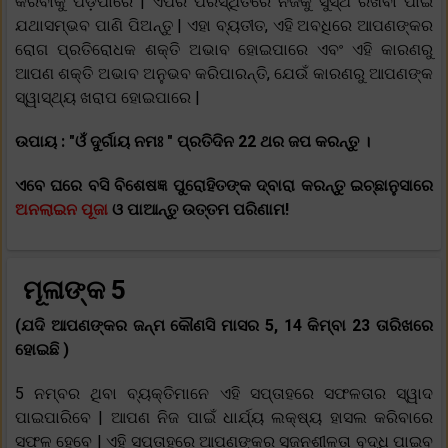
କରିବାକୁ ପଡ଼ିପାରେ | ଏପରି ପରିସ୍ଥିତିରେ ନିଜକୁ ସୁସ୍ଥ ରଖିବା ପାଇଁ
ଯଥାସମ୍ଭବ ପାଣି ପିଅନ୍ତୁ | ଏହା ବ୍ୟତୀତ, ଏହି ଅବଧିରେ ଆପଣଙ୍କର
ରୋଗ ପ୍ରତିରୋଧକ ଶକ୍ତି ଅଭାବ ହୋଇପାରେ ଏବଂ ଏହି କାରଣରୁ
ଆପଣ ଶକ୍ତି ଅଭାବ ଅନୁଭବ କରିପାରନ୍ତି, ଯେଉଁ କାରଣରୁ ଆପଣଙ୍କ
ସ୍ୱାସ୍ଥ୍ୟ ଖରାପ ହୋଇପାରେ |
ଉପାୟ :
"ଓଁ ଦୁର୍ଗାୟ ନମଃ " ପ୍ରତିଦିନ 22 ଥର ଜପ କରନ୍ତୁ ।
ଏବେ ଘରେ ବସି ବିଶେଷଜ୍ଞ ପୁରୋହିତଙ୍କ ଦ୍ବାରା କରନ୍ତୁ ଇଚ୍ଛାନୁସାରେ
ଅନଲାଇନ ପୂଜା
ଓ ପାଆନ୍ତୁ ଉତ୍ତମ ପରିଣାମ!
ମୂଳାଙ୍କ 5
(ଯଦି ଆପଣଙ୍କର ଜନ୍ମ କୌଣସି ମାସର 5, 14 କିମ୍ବା 23 ତାରିଖରେ
ହୋଇଛି )
5 ନମ୍ବର ଥିବା ବ୍ୟକ୍ତିମାନେ ଏହି ସପ୍ତାହରେ ସଫଳତାର ସ୍ୱାଦ
ପାଇପାରିବେ | ଆପଣ ନିଜ ପାଇଁ ଧାର୍ଯ୍ୟ ଲକ୍ଷ୍ୟ ହାସଲ କରିବାରେ
ସଫଳ ହେବେ | ଏହି ସପ୍ତାହରେ ଆପଣଙ୍କର ସୃଜନଶୀଳତା ବୃଦ୍ଧି ପାଇବ