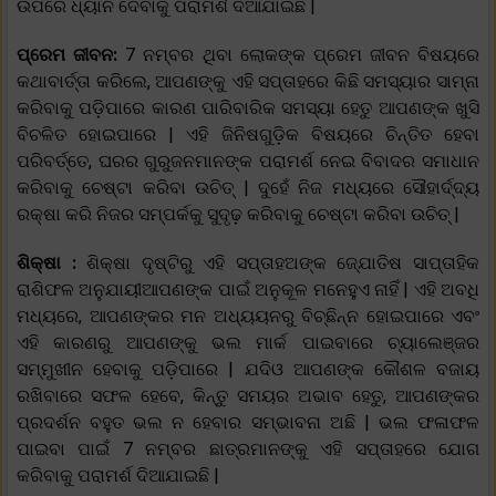
ଉପରେ ଧ୍ୟାନ ଦେବାକୁ ପରାମର୍ଶ ଦିଆଯାଇଛି |
ପ୍ରେମ ଜୀବନ:
7 ନମ୍ବର ଥିବା ଲୋକଙ୍କ ପ୍ରେମ ଜୀବନ ବିଷୟରେ
କଥାବାର୍ତ୍ତା କରିଲେ, ଆପଣଙ୍କୁ ଏହି ସପ୍ତାହରେ କିଛି ସମସ୍ୟାର ସାମ୍ନା
କରିବାକୁ ପଡ଼ିପାରେ କାରଣ ପାରିବାରିକ ସମସ୍ୟା ହେତୁ ଆପଣଙ୍କ ଖୁସି
ବିଚଳିତ ହୋଇପାରେ | ଏହି ଜିନିଷଗୁଡ଼ିକ ବିଷୟରେ ଚିନ୍ତିତ ହେବା
ପରିବର୍ତ୍ତେ, ଘରର ଗୁରୁଜନମାନଙ୍କ ପରାମର୍ଶ ନେଇ ବିବାଦର ସମାଧାନ
କରିବାକୁ ଚେଷ୍ଟା କରିବା ଉଚିତ୍ | ଦୁହେଁ ନିଜ ମଧ୍ୟରେ ସୌହାର୍ଦ୍ଦ୍ୟ
ରକ୍ଷା କରି ନିଜର ସମ୍ପର୍କକୁ ସୁଦୃଢ଼ କରିବାକୁ ଚେଷ୍ଟା କରିବା ଉଚିତ୍ |
ଶିକ୍ଷା :
ଶିକ୍ଷା ଦୃଷ୍ଟିରୁ ଏହି ସପ୍ତାହଅଙ୍କ ଜ୍ଯୋତିଷ ସାପ୍ତାହିକ
ରାଶିଫଳ ଅନୁଯାୟୀଆପଣଙ୍କ ପାଇଁ ଅନୁକୂଳ ମନେହୁଏ ନାହିଁ | ଏହି ଅବଧି
ମଧ୍ୟରେ, ଆପଣଙ୍କର ମନ ଅଧ୍ୟୟନରୁ ବିଚ୍ଛିନ୍ନ ହୋଇପାରେ ଏବଂ
ଏହି କାରଣରୁ ଆପଣଙ୍କୁ ଭଲ ମାର୍କ ପାଇବାରେ ଚ୍ୟାଲେଞ୍ଜର
ସମ୍ମୁଖୀନ ହେବାକୁ ପଡ଼ିପାରେ | ଯଦିଓ ଆପଣଙ୍କ କୌଶଳ ବଜାୟ
ରଖିବାରେ ସଫଳ ହେବେ, କିନ୍ତୁ ସମୟର ଅଭାବ ହେତୁ, ଆପଣଙ୍କର
ପ୍ରଦର୍ଶନ ବହୁତ ଭଲ ନ ହେବାର ସମ୍ଭାବନା ଅଛି | ଭଲ ଫଳାଫଳ
ପାଇବା ପାଇଁ 7 ନମ୍ବର ଛାତ୍ରମାନଙ୍କୁ ଏହି ସପ୍ତାହରେ ଯୋଗ
କରିବାକୁ ପରାମର୍ଶ ଦିଆଯାଇଛି |