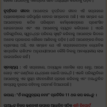
ହେଲେ ଆପଣଙ୍କୁ ଏକାଗ୍ରତା ସହିତ ଅଧ୍ୟୟନ କରିବାକୁ ପଡ଼ିବ |
ବୃତ୍ତିଗତ ଜୀବନ:
ଆପଣଙ୍କ ବୃତ୍ତିଗତ ଜୀବନ ଏହି ସପ୍ତାହରେ
ଚ୍ୟାଲେଞ୍ଜରେ ପରିପୂର୍ଣ୍ଣ ହେବାର ସମ୍ଭାବନା ଅଛି | ଏହା ସମ୍ଭବ ଯେ
ଆପଣଙ୍କର କଠିନ ପରିଶ୍ରମ କର୍ମକ୍ଷେତ୍ରରେ ପ୍ରଶଂସିତ
ହୋଇନପାରେ ଏବଂ ଏହା ଆପଣଙ୍କୁ ବ୍ୟଥିତ କରିପାରେ | ଏପରି
ପରିସ୍ଥିତିରେ, ସ୍ୱତନ୍ତ୍ର ପରିଚୟ ସୃଷ୍ଟି କରିବାକୁ ଆପଣଙ୍କ ଭିତରେ
ଅନେକ ପ୍ରକାରର କୌଶଳ ଆଣିବାକୁ ପଡ଼ିବ | ଯଦି ଆପଣଙ୍କର ନିଜର
ବ୍ୟବସାୟ ଅଛି, ଏହା ସମ୍ଭବ ଯେ ଏହି ସପ୍ତାହରେଅଙ୍କ ଜ୍ଯୋତିଷ
ସାପ୍ତାହିକ ରାଶିଫଳ ଅନୁଯାୟୀଆପଣ କୌସି ଡିଲରୁ ଆବଶ୍ୟକୀୟ ଲାଭ
ପାଇପାରିବେ ନାହିଁ |
ସ୍ବାସ୍ଥ୍ୟ :
ଏହି ସପ୍ତାହରେ, ଅତ୍ୟଧିକ ମାନସିକ ଚାପ ହେତୁ, ଆପଣ
ଗୋଡ଼ ଏବଂ ଗଣ୍ଠିରେ ଯନ୍ତ୍ରଣା ଭୋଗି ପାରନ୍ତି | ଏଭଳି ପରିସ୍ଥିତିରେ
ଆପଣଙ୍କୁ ଏକ ସୁସ୍ଥ ଜୀବନଶୈଳୀ ଗ୍ରହଣ କରିବାକୁ ଏବଂ ଅସନ୍ତୁଳିତ
ଖାଦ୍ୟରୁ ଦୂରେଇ ରହିବାକୁ ପରାମର୍ଶ ଦିଆଯାଇଛି |
ଉପାୟ : "ଓଁ ବାୟୁପୁତ୍ରାୟ ନମଃ'' ପ୍ରତିଦିନ 11 ଥର ଜପ କରନ୍ତୁ ।
ପାଆନ୍ତୁ ନିଜର କୁଣ୍ଡଳୀ ଉପରେ ଆଧାରିତ ସଠିକ
ଶନି ରିପୋର୍ଟ୍