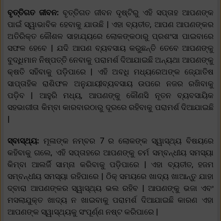
ବୃତ୍ତିଗତ ଜୀବନ:
ବୃତ୍ତିଗତ ଜୀବନ ଦୃଷ୍ଟିରୁ ଏହି ସପ୍ତାହ ଆପଣଙ୍କ
ପାଇଁ ସ୍ୱାଭାବିକ ହେବାକୁ ଯାଉଛି | ଏହା ବ୍ୟତୀତ, ଆପଣ ଆପଣଙ୍କର
ଅତିରିକ୍ତ କୌଶଳ ସାହାଯ୍ୟରେ ଲୋକଙ୍କଠାରୁ ପ୍ରଶଂସା ପାଇବାରେ
ସଫଳ ହେବେ | ଯଦି ଆପଣ ବ୍ୟବସାୟ କରୁଛନ୍ତି ତେବେ ଆପଣଙ୍କୁ
ବୁଦ୍ଧିମାନ ନିଷ୍ପତ୍ତି ନେବାକୁ ପରାମର୍ଶ ଦିଆଯାଇଛି ଅନ୍ୟଥା ଆପଣଙ୍କୁ
କ୍ଷତି ସହିବାକୁ ପଡ଼ିପାରେ | ଏହି ଅବଧି ମଧ୍ୟରେଅଙ୍କ ଜ୍ଯୋତିଷ
ସାପ୍ତାହିକ ରାଶିଫଳ ଅନୁଯାୟୀବ୍ୟବସାୟ ଉପରେ ନଜର ରଖିବାକୁ
ପଡ଼ିବ | ଆହୁରି ମଧ୍ୟ, ଆପଣଙ୍କୁ କୌଣସି ନୂତନ ବ୍ୟବସାୟିକ
ସହଭାଗୀତା କିମ୍ବା କାରବାରଠାରୁ ଦୂରରେ ରହିବାକୁ ପରାମର୍ଶ ଦିଆଯାଇଛି
|
ସ୍ବାସ୍ଥ୍ୟ:
ମୂଳାଙ୍କ ନମ୍ବର 7 ର ଲୋକଙ୍କ ସ୍ୱାସ୍ଥ୍ୟ ବିଷୟରେ
କହିବାକୁ ଗଲେ, ଏହି ସପ୍ତାହରେ ଆପଣଙ୍କୁ ଚର୍ମ ସମ୍ବନ୍ଧୀୟ ସମସ୍ୟା
କିମ୍ବା ଆଲର୍ଜି ସାମ୍ନା କରିବାକୁ ପଡ଼ିପାରେ | ଏହା ବ୍ୟତୀତ, ହଜମ
ସମ୍ବନ୍ଧୀୟ ସମସ୍ୟା ରହିପାରେ | ଠିକ୍ ସମୟରେ ଖାଦ୍ୟ ଖାଆନ୍ତୁ ଯାହା
ଦ୍ବାରା ଆପଣଙ୍କର ସ୍ୱାସ୍ଥ୍ୟ ଭଲ ରହିବ | ଆପଣଙ୍କୁ ଭଜା ଏବଂ
ମସଲାଯୁକ୍ତ ଖାଦ୍ୟ ନ ଖାଇବାକୁ ପରାମର୍ଶ ଦିଆଯାଇଛି କାରଣ ଏହା
ଆପଣଙ୍କ ସ୍ୱାସ୍ଥ୍ୟକୁ ସଂପୂର୍ଣ୍ଣ ନଷ୍ଟ କରିପାରେ |