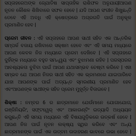
ସପ୍ତାହରେଅଙ୍କ ଜ୍ଯୋତିଷ ସାପ୍ତାହିକ ରାଶିଫଳ ଅନୁଯାୟୀଆପଣ
ନୂତନ କୌଶଳ ଶିଖିବାରେ ସଫଳ ହେବେ | ଯଦି ଆପଣ ସଂଗୀତ ଶିଖୁଛନ୍ତି
ତେବେ ଏହି ଅବଧି ଏହି କ୍ଷେତ୍ରରେ ଅଗ୍ରଗତି ପାଇଁ ଅନୁକୂଳ
ପ୍ରମାଣିତ ହେବ |
ପ୍ରେମ ଜୀବନ :
ଏହି ସପ୍ତାହରେ ଆପଣ ସାଥୀ ସହିତ ଏକ ଆନ୍ତରିକ
ସମ୍ପର୍କ ବଜାୟ ରଖିବାରେ ସକ୍ଷମ ହେବେ ଏବଂ ଏହି ସମୟ ମଧ୍ୟରେ
ଆପଣ କେବଳ ନିଜ ମଧ୍ୟରେ ପ୍ରେମ ଦେଖିବେ | ଏହି ସପ୍ତାହରେ
ଦୁହିଁଙ୍କ ମଧ୍ୟରେ ବହୁତ ସମନ୍ୱୟ ଏବଂ ବୁଝାମଣା ରହିବ | ପରସ୍ପରର
ଆବଶ୍ୟକତା ବୁଝିବା ପାଇଁ ଆପଣ ଯଥାସମ୍ଭବ ଚେଷ୍ଟା କରିବେ | ଏହା
ସମ୍ଭବ ଯେ ଆପଣ ନିଜର ସାଥୀ ସହିତ ଏକ ଭ୍ରମଣରେ ଯାଇପାରିବେ
ଯାହା ଆପଣଙ୍କ ପାଇଁ ଅତ୍ୟନ୍ତ ସ୍ମରଣୀୟ ପ୍ରମାଣିତ ହେବ
ଏବଂଆପଣଙ୍କ ସାଥୀଙ୍କ ସହିତ ପ୍ରେମ ମୁହୂର୍ତ୍ତ ବିତାଇବେ |
ଶିକ୍ଷା :
ନମ୍ବର 6 ର ଛାତ୍ରମାନେ ଯେଉଁମାନେ ଯୋଗାଯୋଗ,
ଇଞ୍ଜିନିୟରିଂ, ସଫ୍ଟୱେର୍ ଏବଂ ଆକାଉଣ୍ଟିଂ ଇତ୍ୟାଦି ଅଧ୍ୟୟନ
କରୁଛନ୍ତି ଏହି ସମୟ ମଧ୍ୟରେ ଏହି ବିଷୟଗୁଡ଼ିକରେ ଉତ୍କର୍ଷ ହେବେ |
ଆପଣ ନିଜ ପାଇଁ ନୂତନ ଲକ୍ଷ୍ୟ ସ୍ଥିର କରିବେ ଏବଂ ଅନ୍ୟ
ଛାତ୍ରମାନଙ୍କ ପାଇଁ ଏକ ଉତ୍ତମ ଉଦାହରଣ ଭାବରେ ଉଭା ହେବେ |