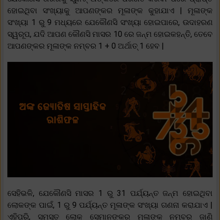
ହୋଇଥିବା ସଂଖ୍ୟାକୁ ଆପଣଙ୍କର ମୂଳାଙ୍କ କୁହାଯାଏ | ମୂଳାଙ୍କ
ସଂଖ୍ୟା 1 ରୁ 9 ମଧ୍ୟରେ ଯେକୌଣସି ସଂଖ୍ୟା ହୋଇପାରେ, ଉଦାହରଣ
ସ୍ୱରୂପ, ଯଦି ଆପଣ କୌଣସି ମାସର 10 ରେ ଜନ୍ମ ହୋଇକହନ୍ତି, ତେବେ
ଆପଣଙ୍କର ମୂଳାଙ୍କ ନମ୍ବର 1 + 0 ଅର୍ଥାତ୍ 1 ହେବ |
ସେହିଭଳି, ଯେକୌଣସି ମାସର 1 ରୁ 31 ପର୍ଯ୍ୟନ୍ତ ଜନ୍ମ ହୋଇଥିବା
ଲୋକଙ୍କ ପାଇଁ, 1 ରୁ 9 ପର୍ଯ୍ୟନ୍ତ ମୂଳାଙ୍କ ସଂଖ୍ୟା ଗଣନା କରାଯାଏ |
ଏହିପରି, ସମସ୍ତ ଲୋକ ସେମାନଙ୍କର ମୂଳାଙ୍କ ନମ୍ବର ଜାଣି