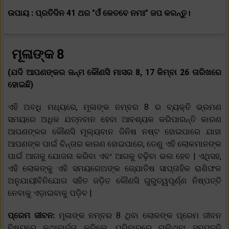
ଉପାୟ : ପ୍ରତିଦିନ 41 ଥର "ଓଁ କେତବେ ନମଃ" ଜପ କରନ୍ତୁ।
ମୂଳାଙ୍କ 8
(ଯଦି ଆପଣଙ୍କର ଜନ୍ମ କୌଣସି ମାସର 8, 17 କିମ୍ବା 26 ତାରିଖରେ
ହୋଇଛି)
ଏହି ଅବଧି ମଧ୍ୟରେ, ମୂଳାଙ୍କ ନମ୍ବର 8 ର ବ୍ୟକ୍ତି ଭ୍ରମଣ
ସମୟରେ ଅଧିକ ଯତ୍ନବାନ ହେବା ଆବଶ୍ୟକ କରିପାରନ୍ତି କାରଣ
ଆପଣଙ୍କର କୌଣସି ମୂଲ୍ୟବାନ ଜିନିଷ ନଷ୍ଟ ହୋଇପାରେ ଯାହା
ଆପଣଙ୍କ ପାଇଁ ଚିନ୍ତାର କାରଣ ହୋଇପାରେ, ତେଣୁ ଏହି ଲୋକମାନଙ୍କ
ପାଇଁ ଆଗକୁ ଯୋଜନା କରିବା ଏବଂ ଆଗକୁ ବଢ଼ିବା ଭଲ ହେବ | ଏଥିସହ,
ଏହି ଲୋକଙ୍କୁ ଏହି ସମୟରେଅଙ୍କ ଜ୍ଯୋତିଷ ସାପ୍ତାହିକ ରାଶିଫଳ
ଅନୁଯାୟୀବିନିଯୋଗ ସହିତ ଜଡ଼ିତ କୌଣସି ଗୁରୁତ୍ୱପୂର୍ଣ୍ଣ ନିଷ୍ପତ୍ତି
ନେବାକୁ ଏଡ଼ାଇବାକୁ ପଡ଼ିବ |
ପ୍ରେମ ଜୀବନ:
ମୂଳାଙ୍କ ନମ୍ବର 8 ଥିବା ଲୋକଙ୍କ ପ୍ରେମ ଜୀବନ
ବିଷୟରେ କଥାବାର୍ତ୍ତା କରିଲେ, ପରିବାରରେ ଚାଲିଥିବା ସମ୍ପତ୍ତି