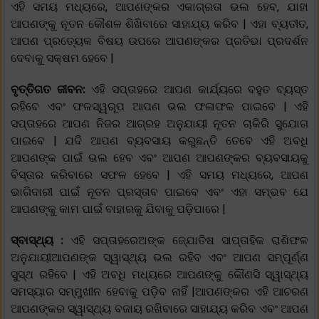
ଏହି ସମୟ ମଧ୍ୟରେ, ଆପଣଙ୍କର ଏକାଗ୍ରତା ଭଲ ହେବ, ଯାହା
ଆପଣଙ୍କୁ ନୂତନ କୌଶଳ ଶିଖିବାରେ ସାହାଯ୍ୟ କରିବ | ଏହା ବ୍ୟତୀତ,
ଆପଣ ପ୍ରତ୍ୟେକ ବିଷୟ ଉପରେ ଆପଣଙ୍କର ପ୍ରତିଭା ପ୍ରଦର୍ଶନ
ଦେବାକୁ ସକ୍ଷମ ହେବେ |
ବୃତ୍ତିଗତ ଜୀବନ:
ଏହି ସପ୍ତାହରେ ଆପଣ କାର୍ଯ୍ୟରେ ବହୁତ ବ୍ୟସ୍ତ
ରହିବେ ଏବଂ ଫଳସ୍ୱରୂପ ଆପଣ ଭଲ ଫଳାଫଳ ପାଇବେ | ଏହି
ସପ୍ତାହରେ ଆପଣ ନିଜର ଆଗ୍ରହ ଅନୁଯାୟୀ ନୂତନ ଚାକିରି ସୁଯୋଗ
ପାଇବେ | ଯଦି ଆପଣ ବ୍ୟବସାୟ କରୁଛନ୍ତି ତେବେ ଏହି ଅବଧି
ଆପଣଙ୍କ ପାଇଁ ଭଲ ହେବ ଏବଂ ଆପଣ ଆପଣଙ୍କର ବ୍ୟବସାୟକୁ
ବିସ୍ତାର କରିବାରେ ସଫଳ ହେବେ | ଏହି ସମୟ ମଧ୍ୟରେ, ଆପଣ
ଭାଗିଦାରୀ ପାଇଁ ନୂତନ ପ୍ରସ୍ତାବ ପାଇବେ ଏବଂ ଏହା ସମ୍ଭବ ଯେ
ଆପଣଙ୍କୁ କାମ ପାଇଁ ବାହାରକୁ ଯିବାକୁ ପଡ଼ିପାରେ |
ସ୍ବାସ୍ଥ୍ୟ :
ଏହି ସପ୍ତାହରେଅଙ୍କ ଜ୍ଯୋତିଷ ସାପ୍ତାହିକ ରାଶିଫଳ
ଅନୁଯାୟୀଆପଣଙ୍କ ସ୍ୱାସ୍ଥ୍ୟ ଭଲ ରହିବ ଏବଂ ଆପଣ ସମ୍ପୂର୍ଣ୍ଣ
ସୁସ୍ଥ ରହିବେ | ଏହି ଅବଧି ମଧ୍ୟରେ ଆପଣଙ୍କୁ କୌଣସି ସ୍ୱାସ୍ଥ୍ୟ
ସମସ୍ୟାର ସମ୍ମୁଖୀନ ହେବାକୁ ପଡ଼ିବ ନାହିଁ |ଆପଣଙ୍କର ଏହି ଆଚରଣ
ଆପଣଙ୍କର ସ୍ୱାସ୍ଥ୍ୟ ବଜାୟ ରଖିବାରେ ସାହାଯ୍ୟ କରିବ ଏବଂ ଆପଣ