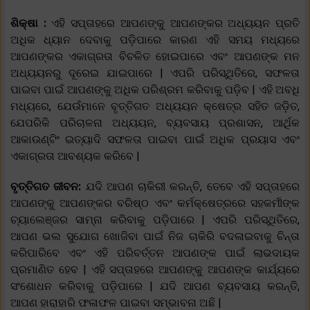
ଶିକ୍ଷା :
ଏହି ସପ୍ତାହରେ ଆପଣଙ୍କୁ ଆପଣଙ୍କର ଅଧ୍ୟୟନ ପ୍ରତି
ଅଧିକ ଧ୍ୟାନ ଦେବାକୁ ପଡ଼ିପାରେ କାରଣ ଏହି ସମୟ ମଧ୍ୟରେ
ଆପଣଙ୍କର ଏକାଗ୍ରତା ବିଚଳିତ ହୋଇପାରେ ଏବଂ ଆପଣଙ୍କ ମନ
ଅଧ୍ୟୟନରୁ ଦୂରେଇ ଯାଇପାରେ | ଏପରି ପରିସ୍ଥିତିରେ, ସଫଳତା
ପାଇବା ପାଇଁ ଆପଣଙ୍କୁ ଅଧିକ ପରିଶ୍ରମ କରିବାକୁ ପଡ଼ିବ | ଏହି ଅବଧି
ମଧ୍ୟରେ, ଯେଉଁମାନେ ବୃତ୍ତିଗତ ଅଧ୍ୟୟନ କ୍ଷେତ୍ର ସହିତ ଜଡ଼ିତ,
ଯେପରିକି ପରିଚାଳନା ଅଧ୍ୟୟନ, ବ୍ୟବସାୟ ପ୍ରଶାସନ, ଆର୍ଥିକ
ଆକାଉଣ୍ଟିଂ ଇତ୍ୟାଦି ସଫଳତା ପାଇବା ପାଇଁ ଅଧିକ ପ୍ରୟାସ ଏବଂ
ଏକାଗ୍ରତା ଆବଶ୍ୟକ କରିବେ |
ବୃତ୍ତିଗତ ଜୀବନ:
ଯଦି ଆପଣ ଚାକିରୀ କରନ୍ତି, ତେବେ ଏହି ସପ୍ତାହରେ
ଆପଣଙ୍କୁ ଆପଣଙ୍କର ବରିଷ୍ଠ ଏବଂ କର୍ମକ୍ଷେତ୍ରରେ ସହକର୍ମୀଙ୍କ
ଚ୍ୟାଲେଞ୍ଜର ସାମ୍ନା କରିବାକୁ ପଡ଼ିପାରେ | ଏପରି ପରିସ୍ଥିତିରେ,
ଆପଣ ଭଲ ସୁଯୋଗ ଖୋଜିବା ପାଇଁ ନିଜ ଚାକିରି ବଦଳାଇବାକୁ ଚିନ୍ତା
କରିପାରିବେ ଏବଂ ଏହି ପରିବର୍ତ୍ତନ ଆପଣଙ୍କ ପାଇଁ ଲାଭଦାୟକ
ପ୍ରମାଣିତ ହେବ | ଏହି ସପ୍ତାହରେ ଆପଣଙ୍କୁ ଆପଣଙ୍କ କାର୍ଯ୍ୟରେ
ସଂଶୋଧନ କରିବାକୁ ପଡ଼ିପାରେ | ଯଦି ଆପଣ ବ୍ୟବସାୟ କରନ୍ତି,
ଆପଣ ହାରାହାରି ଫଳାଫଳ ପାଇବା ସମ୍ଭାବନା ଅଛି |