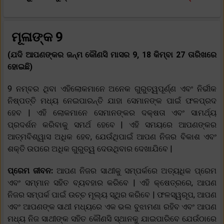
ମୂଳାଙ୍କ 9
(ଯଦି ଆପଣଙ୍କର ଜନ୍ମ କୌଣସି ମାସର 9, 18 କିମ୍ବା 27 ତାରିଖରେ
ହୋଇଛି)
9 ନମ୍ବର ଥିବା ଏହିଲୋକମାନେ ଅନେକ ଗୁରୁତ୍ୱପୂର୍ଣ୍ଣ ଏବଂ ନିର୍ଭୀକ
ନିଷ୍ପତ୍ତି ମଧ୍ୟ ନେଇପାରନ୍ତି ଯାହା ସେମାନଙ୍କ ପାଇଁ ଫଳପ୍ରଦ
ହେବ | ଏହି ଲୋକମାନେ ସେମାନଙ୍କର ଦକ୍ଷତା ଏବଂ ସାମର୍ଥ୍ୟ
ପ୍ରଦର୍ଶନ କରିବାକୁ ସମର୍ଥ ହେବେ | ଏହି ସମୟରେ ଆପଣଙ୍କର
ଆତ୍ମବିଶ୍ୱାସ ଅଧିକ ହେବ, ଯେଉଁଥିପାଇଁ ଆପଣ ନିଜର ବିକାଶ ଏବଂ
ଶକ୍ତି ଉପରେ ଅଧିକ ଗୁରୁତ୍ୱ ଦେଉଥିବାର ଦେଖାଯିବେ |
ପ୍ରେମ ଜୀବନ:
ଆପଣ ନିଜର ସାଥୀକୁ ସମ୍ପର୍କରେ ଅତ୍ୟଧିକ ପ୍ରେମ
ଏବଂ ସମ୍ମାନ ସହିତ ବ୍ୟବହାର କରିବେ | ଏହି କ୍ଷେତ୍ରରେ, ଆପଣ
ନିଜର ସମ୍ପର୍କ ପାଇଁ ଉଚ୍ଚ ମୂଲ୍ୟ ସ୍ଥିର କରିବେ | ଫଳସ୍ୱରୂପ, ଆପଣ
ଏବଂ ଆପଣଙ୍କ ସାଥୀ ମଧ୍ୟରେ ଏକ ଭଲ ବୁଝାମଣା ରହିବ ଏବଂ ଆପଣ
ମଧ୍ୟ ନିଜ ସାଥୀଙ୍କ ସହିତ କୌଣସି ସ୍ଥାନକୁ ଯାଇପାରିବେ ଯେଉଁଠାରେ