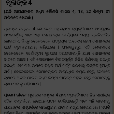
ମୂଳାଙ୍କ 4
(ଯଦି ଆପଣଙ୍କର ଜନ୍ମ କୌଣସି ମାସର 4, 13, 22 କିମ୍ବା 31
ତାରିଖରେ ହୋଇଛି )
ମୂଳାଙ୍କ ନମ୍ବର 4 ରେ ଜନ୍ମ ହୋଇଥିବା ବ୍ୟକ୍ତିମାନେ ଅତ୍ୟଧିକ
ଅବସେସ୍ସିଭ୍ ଏବଂ ଏହା ସେମାନଙ୍କ କାର୍ଯ୍ୟରେ ମଧ୍ୟ ପ୍ରତିଫଳିତ
ହୋଇଥାଏ, କିନ୍ତୁ ବେଳେବେଳେ ଅତ୍ୟଧିକ ଅବସେସ୍ ହେବା ସେମାନଙ୍କ
ପାଇଁ ବ୍ୟାକ୍ଫାୟାର୍ କରିପାରେ | ଫଳସ୍ୱରୂପ, ଏହି ଲୋକମାନେ
ବେଳେବେଳେ ସର୍ବୋତ୍ତମ ସୁଯୋଗ ହରାଇପାରନ୍ତି ଯାହା ସେମାନଙ୍କ
ବାଟରେ ଆସେ | ଏହି ଲୋକମାନେ ବିଳାସପୂର୍ଣ୍ଣ ଜିନିଷ କିଣିବାକୁ ପସନ୍ଦ
କରନ୍ତି ଏବଂ ତାହା ଉପରେ ବିପୁଳ ଅର୍ଥ ଖର୍ଚ୍ଚ କରିବାକୁ ଲଜ୍ଜିତ ହୁଅନ୍ତି
ନାହିଁ | ବେଳେବେଳେ, ସେମାନଙ୍କର ଅତ୍ୟଧିକ ବ୍ୟୟ ହେତୁ, ସେମାନେ
ଋଣରେ ଅଟକି ଯାଇପାରନ୍ତି କିମ୍ବା ଦାୟିତ୍ବ ବଢ଼ିବା ହେତୁ ସେମାନଙ୍କୁ
ଋଣ ନେବାକୁ ପଡ଼ିପାରେ |
ପ୍ରେମ ଜୀବନ:
ମୂଳାଙ୍କ ନମ୍ବର 4 ଥିବା ବ୍ୟକ୍ତିମାନେ ନିଜ ସାଥୀଙ୍କ
ସହିତ ସମ୍ପର୍କରେ ଉତ୍ଥାନ-ପତନ ଦେଖିପାରନ୍ତି ଏବଂ ଏହି କାରଣରୁ,
ଆପଣଙ୍କ ସମ୍ପର୍କରେ ସମନ୍ୱୟର ଅଭାବ ମଧ୍ୟ ହୋଇପାରେ | ଏପରି
ପରିସ୍ଥିତିରେ, ସମ୍ପର୍କକୁ ଏକ ଉଚ୍ଚ ସ୍ତରକୁ ନେବା ଆପଣଙ୍କ ପକ୍ଷେ