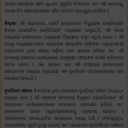
ଆପଣ ପରସ୍ପର ସହିତ ସୁନ୍ଦର ମୁହୂର୍ତ୍ତ ବିତାଇବେ ଏବଂ ଏହି କାରଣରୁ,
ଆପଣ ନିଜ ଜୀବନସାଥୀଙ୍କ ସହିତ ଉତ୍ତମ ସମନ୍ୱୟ ଦେଖିବେ |
ଶିକ୍ଷା:
ଏହି ସପ୍ତାହରେ, ଯେଉଁ ଛାତ୍ରମାନେ ବିଦ୍ୟୁତିକ ଇଞ୍ଜିନିୟରିଂ
କିମ୍ବା ରାସାୟନିକ ଇଞ୍ଜିନିୟରିଂ ଅଧ୍ୟୟନ କରୁଛନ୍ତି, ଏହି ସମୟ
ମଧ୍ୟରେ ସେମାନଙ୍କ ଅଧ୍ୟୟନ ବିଷୟରେ ବହୁତ ସ୍ଥିର ହେବେ | ଏହି
ଅବଧି ମଧ୍ୟରେ,ଅଙ୍କ ଜ୍ଯୋତିଷ ସାପ୍ତାହିକ ରାଶିଫଳ ଅନୁଯାୟୀଏହି
ଲୋକମାନେ ଯାହା ଶୀଘ୍ର ପଢ଼ିବେ ତାହା ସ୍ମରଣ କରିବେ ଏବଂ ଏହି
କାରଣରୁ ସେମାନେ ପରୀକ୍ଷାରେ ଉତ୍କୃଷ୍ଟ ଫଳାଫଳ ହାସଲ କରିବାରେ
ସଫଳ ହେବେ | ଏହା ସମ୍ଭବ ଯେ ଏହି ସଂଖ୍ୟାର ଛାତ୍ରମାନେ
ସେମାନଙ୍କ ଆଗ୍ରହ ଅନୁଯାୟୀ ଏକ ବୃତ୍ତିଗତ ପାଠ୍ୟକ୍ରମରେ ନାମ
ଲେଖାଇ ପାରନ୍ତି |
ବୃତ୍ତିଗତ ଜୀବନ:
9 ନମ୍ବର ଥିବା ଲୋକଙ୍କ ବୃତ୍ତିଗତ ଜୀବନ ଅତ୍ୟନ୍ତ
ଅନୁକୂଳ ହେବ | ଏହି ମୂଳାଙ୍କ ନମ୍ବରର ନିଯୁକ୍ତ ବ୍ୟକ୍ତିମାନେ ଏହି
ସପ୍ତାହରେ କର୍ମକ୍ଷେତ୍ରରେ ଚମତ୍କାର ପ୍ରଦର୍ଶନ କରିବେ ଏବଂ
ସେମାନଙ୍କ ଉଚ୍ଚ ଅଧିକାରୀଙ୍କଠାରୁ ପ୍ରଶଂସା ପାଇବେ |
ଆପଣଙ୍କର ପଦୋନ୍ନତିର ସମ୍ଭାବନା ମଧ୍ୟ ଅଛି | ଫଳସ୍ୱରୂପ,
ଆପଣଙ୍କର ସ୍ଥିତି ବୃଦ୍ଧି ପାଇବ ଏବଂ ଆପଣଙ୍କ ସହକର୍ମୀଙ୍କ ଆଖିରେ