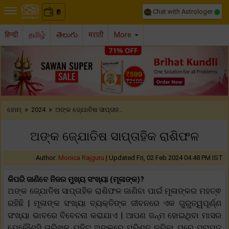
Chat with Astrologer
0
₹
हिन्दी
தமிழ்
తెలుగు
मराठी
More
Previous
Nex
»
»
ହୋମ୍
2024
ଅଙ୍କ ଜ୍ଯୋତିଷ ସାପ୍ତାହ..
ଅଙ୍କ ଜ୍ଯୋତିଷ ସାପ୍ତାହିକ ରାଶିଫଳ
Author:
Monica Rajguru
|
Updated Fri, 02 Feb 2024 04:48 PM IST
କିପରି ଜାଣିବେ ନିଜର ମୁଖ୍ୟ ସଂଖ୍ୟା (ମୂଳାଙ୍କ)?
ଅଙ୍କ ଜ୍ଯୋତିଷ ସାପ୍ତାହିକ ରାଶିଫଳ ଜାଣିବା ପାଇଁ ମୂଳାଙ୍କର ମହତ୍ଵ
ରହିଛି | ମୂଳାଙ୍କ ସଂଖ୍ୟା ବ୍ୟକ୍ତିଙ୍କ ଜୀବନରେ ଏକ ଗୁରୁତ୍ୱପୂର୍ଣ୍ଣ
ସଂଖ୍ୟା ଭାବରେ ବିବେଚନା କରାଯାଏ | ଆପଣ ଜନ୍ମ ହୋଇଥିବା ମାସର
ଯେକୌଣସି ତାରିଖକୁ ୟୁନିଟ୍ ଅଙ୍କରେ ପରିଣତ କରିବା ପରେ ପ୍ରାପ୍ତ