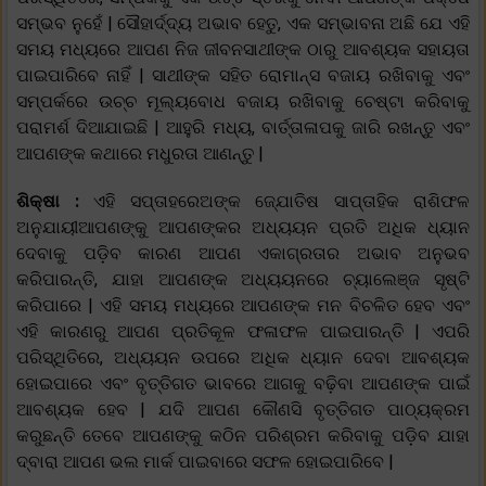
ସମ୍ଭବ ନୁହେଁ | ସୌହାର୍ଦ୍ଦ୍ୟ ଅଭାବ ହେତୁ, ଏକ ସମ୍ଭାବନା ଅଛି ଯେ ଏହି
ସମୟ ମଧ୍ୟରେ ଆପଣ ନିଜ ଜୀବନସାଥୀଙ୍କ ଠାରୁ ଆବଶ୍ୟକ ସହାୟତା
ପାଇପାରିବେ ନାହିଁ | ସାଥୀଙ୍କ ସହିତ ରୋମାନ୍ସ ବଜାୟ ରଖିବାକୁ ଏବଂ
ସମ୍ପର୍କରେ ଉଚ୍ଚ ମୂଲ୍ୟବୋଧ ବଜାୟ ରଖିବାକୁ ଚେଷ୍ଟା କରିବାକୁ
ପରାମର୍ଶ ଦିଆଯାଇଛି | ଆହୁରି ମଧ୍ୟ, ବାର୍ତ୍ତାଳାପକୁ ଜାରି ରଖନ୍ତୁ ଏବଂ
ଆପଣଙ୍କ କଥାରେ ମଧୁରତା ଆଣନ୍ତୁ |
ଶିକ୍ଷା :
ଏହି ସପ୍ତାହରେଅଙ୍କ ଜ୍ଯୋତିଷ ସାପ୍ତାହିକ ରାଶିଫଳ
ଅନୁଯାୟୀଆପଣଙ୍କୁ ଆପଣଙ୍କର ଅଧ୍ୟୟନ ପ୍ରତି ଅଧିକ ଧ୍ୟାନ
ଦେବାକୁ ପଡ଼ିବ କାରଣ ଆପଣ ଏକାଗ୍ରତାର ଅଭାବ ଅନୁଭବ
କରିପାରନ୍ତି, ଯାହା ଆପଣଙ୍କ ଅଧ୍ୟୟନରେ ଚ୍ୟାଲେଞ୍ଜ ସୃଷ୍ଟି
କରିପାରେ | ଏହି ସମୟ ମଧ୍ୟରେ ଆପଣଙ୍କ ମନ ବିଚଳିତ ହେବ ଏବଂ
ଏହି କାରଣରୁ ଆପଣ ପ୍ରତିକୂଳ ଫଳାଫଳ ପାଇପାରନ୍ତି | ଏପରି
ପରିସ୍ଥିତିରେ, ଅଧ୍ୟୟନ ଉପରେ ଅଧିକ ଧ୍ୟାନ ଦେବା ଆବଶ୍ୟକ
ହୋଇପାରେ ଏବଂ ବୃତ୍ତିଗତ ଭାବରେ ଆଗକୁ ବଢ଼ିବା ଆପଣଙ୍କ ପାଇଁ
ଆବଶ୍ୟକ ହେବ | ଯଦି ଆପଣ କୌଣସି ବୃତ୍ତିଗତ ପାଠ୍ୟକ୍ରମ
କରୁଛନ୍ତି ତେବେ ଆପଣଙ୍କୁ କଠିନ ପରିଶ୍ରମ କରିବାକୁ ପଡ଼ିବ ଯାହା
ଦ୍ବାରା ଆପଣ ଭଲ ମାର୍କ ପାଇବାରେ ସଫଳ ହୋଇପାରିବେ |