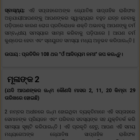
ସ୍ବାସ୍ଥ୍ୟ:
ଏହି ସପ୍ତାହରେଅଙ୍କ ଜ୍ଯୋତିଷ ସାପ୍ତାହିକ ରାଶିଫଳ
ଅନୁଯାୟୀଆପଣଙ୍କୁ ଆପଣଙ୍କର ସ୍ୱାସ୍ଥ୍ୟର ବହୁତ ଯତ୍ନ ନେବାକୁ
ପଡ଼ିପାରେ କାରଣ ରୋଗ ପ୍ରତିରୋଧକ ଶକ୍ତି ଅଭାବରୁ ଆପଣଙ୍କୁ ଚର୍ମ
ସମ୍ବନ୍ଧୀୟ ସମସ୍ୟାର ସାମ୍ନା କରିବାକୁ ପଡ଼ିପାରେ | ଆପଣ ଚର୍ମ
କୁଣ୍ଡେଇ ହେବା ଏବଂ ସ୍ନାୟୁଗତ ସମସ୍ୟା ମଧ୍ୟ ଅନୁଭବ କରିପାରନ୍ତି |
ଉପାୟ :
ପ୍ରତିଦିନ 108 ଥର "ଓଁ ଆଦିତ୍ୟମ ନମଃ" ଜପ କରନ୍ତୁ।
ମୂଳାଙ୍କ 2
(ଯଦି ଆପଣଙ୍କର ଜନ୍ମ କୌଣସି ମାସର 2, 11, 20 କିମ୍ବା 29
ତାରିଖରେ ହୋଇଛି)
2 ନମ୍ବର ଅଧୀନରେ ଜନ୍ମ ହୋଇଥିବା ବ୍ୟକ୍ତିମାନେ ଏହି ସପ୍ତାହରେ
ସେମାନଙ୍କ ପ୍ରିୟଜନ ଏବଂ ପରିବାର ସଦସ୍ୟଙ୍କ ସହ ଯୁକ୍ତିତର୍କ କରି
ସମସ୍ୟା ସୃଷ୍ଟି କରିପାରନ୍ତି | ଏହି ପ୍ରକୃତି ହେତୁ, ଆପଣ ଏହି ସମୟ
ମଧ୍ୟରେଅଙ୍କ ଜ୍ଯୋତିଷ ସାପ୍ତାହିକ ରାଶିଫଳ