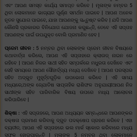
ଏବଂ ଆପଣ ସମସ୍ତ କାର୍ଯ୍ୟ ସମାପ୍ତ କରିବେ | ମୂଳାଙ୍କ ନମ୍ବର 5
ଥିବା ଲୋକମାନେ ଭାଗ୍ୟର ପୂର୍ଣ୍ଣ ସମର୍ଥନ ପାଇବେ | ଆପଣ ଅନେକ
ନୂତନ ସୁଯୋଗ ପାଇବେ, ଯାହା ଆପଣଙ୍କୁ ସନ୍ତୁଷ୍ଟ କରିବ | ଯଦି ଆପଣ
କୌଣସି ପ୍ରକାରର ବିନିଯୋଗ ଯୋଜନା କରୁଛନ୍ତି, ତେବେ ଏହି ସପ୍ତାହ
ଆପଣଙ୍କ ପାଇଁ ଉପଯୁକ୍ତ ବୋଲି ପ୍ରମାଣିତ ହେବ |
ପ୍ରେମ ଜୀବନ :
5 ନମ୍ବର ଥିବା ଲୋକଙ୍କ ପ୍ରେମ ଜୀବନ ବିଷୟରେ
କଥାବାର୍ତ୍ତା କରିଲେ, ଆପଣ ଏହି ସପ୍ତାହରେ କ୍ଲାଉଡ୍ ନାଇନ ରେ
ରହିବେ | ଆପଣ ନିଜର ସାଥୀ ସହିତ ସମ୍ପର୍କରେ ମଧୁରତା ଦେଖିବେ ଏବଂ
ସେହି ସମୟରେ ଆପଣ ସୌହାର୍ଦ୍ଦ୍ୟ ମଧ୍ୟ ଦେଖିବେ | ଆପଣ ପରସ୍ପର
ସହିତ ଅଦ୍ଭୁତ ମୁହୂର୍ତ୍ତଗୁଡ଼ିକ ଉପଭୋଗ କରିବେ | ଏହି ସମୟ
ମଧ୍ୟରେ,ଅଙ୍କ ଜ୍ଯୋତିଷ ସାପ୍ତାହିକ ରାଶିଫଳ ଅନୁଯାୟୀଆପଣ ନିଜ
ସାଥୀଙ୍କ ସହିତ ପାରିବାରିକ ବିଷୟ ଉପରେ ମଧ୍ୟ ଆଲୋଚନା
କରିପାରିବେ |
ଶିକ୍ଷା :
ଏହି ସପ୍ତାହରେ, ଆପଣ ଅଧ୍ୟୟନ ସମ୍ବନ୍ଧରେ ଆପଣଙ୍କର
ଦକ୍ଷତା ପ୍ରମାଣ କରିବାକୁ ଦ୍ରୁତ ପଦକ୍ଷେପ ଗ୍ରହଣ କରିବେ | ଏହା
ବ୍ୟତୀତ, ଆପଣ ଏହି ସପ୍ତାହରେ ଭଲ ମାର୍କ ସ୍କୋର କରିବାରେ ମଧ୍ୟ
ସଫଳ ହୋଇପାରନ୍ତି | ମୂଳାଙ୍କ 5 ନମ୍ବର ଥିବା ଲୋକମାନେ