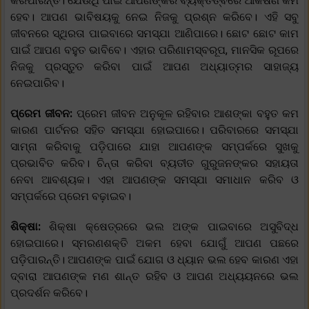
କରିପାରନ୍ତି। ଯେଉଁଥି ପାଇଁ ଆପଣଙ୍କର ବ୍ୟକ୍ତିତ୍ଵରେ ଆକର୍ଷଣ କମ
ହେବ। ଆପଣ ଭାବିଷୟକୁ ନେଇ ନିଜକୁ ପ୍ରଶ୍ନ କରିବେ। ଏହି ସବୁ
ଜୀବନରେ ସ୍ଥିରତା ପାଇବାରେ ସମସ୍ଯା ଆଣିପାରେ। ଛୋଟ ଛୋଟ କାମ
ପାଇଁ ଆପଣ ବହୁତ ଭାବିବେ। ଏହାର ପରିଣାମସ୍ବରୂପ, ମାନସିକ ରୂପରେ
ନିଜକୁ ପ୍ରସ୍ତୁତ କରିବା ପାଇଁ ଆପଣ ଅଧ୍ୟାତ୍ମର ସାହାଜ୍ୟ
ନେଇପାରିବ।
ପ୍ରେମ ଜୀବନ:
ପ୍ରେମ ଜୀବନ ଅନୁକୂଳ ରହିବାର ଆଶଙ୍କା ବହୁତ କମ
କାରଣ ପାର୍ଟନର ସହିତ ସମସ୍ଯା ହୋଇପାରେ। ପରିବାରରେ ସମସ୍ଯା
ସାମ୍ନା କରିବାକୁ ପଡ଼ିପାରେ ଯାହା ଆପଣଙ୍କ ସମ୍ପର୍କରେ ସୁଖକୁ
ପ୍ରଭାବିତ କରିବ। ଚିନ୍ତା କରିବା ବ୍ୟତୀତ ଗୁରୁଜନଙ୍କର ସହାୟତା
ନେବା ଆବଶ୍ୟକ। ଏହା ଆପଣଙ୍କ ସମସ୍ଯା ସମାଧାନ କରିବ ଓ
ସମ୍ପର୍କରେ ପ୍ରେମ ବଢ଼ାଇବ।
ଶିକ୍ଷା:
ଶିକ୍ଷା କ୍ଷେତ୍ରରେ ଭଲ ଅଙ୍କ ପାଇବାରେ ଅସୁବିଦ୍ଧ
ହୋଇପାରେ। ସ୍ମରଣଶକ୍ତି ଅକମ ହେବା ଯୋଗୁଁ ଆପଣ ପଛରେ
ପଡ଼ିପାରନ୍ତି। ଆପଣଙ୍କ ପାଇଁ ଯୋଗ ଓ ଧ୍ୟାନ ଭଲ ହେବ କାରଣ ଏହା
ଦ୍ବାରା ଆପଣଙ୍କ ମଣ ଶାନ୍ତ ରହିବ ଓ ଆପଣ ଅଧ୍ୟୟନରେ ଭଲ
ପ୍ରଦର୍ଶନ କରିବେ।