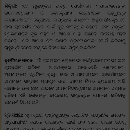
ଶିକ୍ଷା:
ଏହି ମୂଳାଙ୍କର ଛାତ୍ର ଯେଉଁମାନେ ମ୍ଯାନେଜମେନ୍ଟ,
ଇଲେକଟ୍ରିକାଲ ଓ କେମିକ୍ଯାଲ ଇଞ୍ଜିନିୟରିଂ ପଢ଼ୁଛନ୍ତି
ସେମାନେଅଙ୍କ ଜ୍ଯୋତିଷ ସାପ୍ତାହିକ ରାଶିଫଳ ଅନୁଯାୟୀଶିକ୍ଷାରେ
ଭଲ ପ୍ରଦର୍ଶନ କରିବା ପାଇଁ ଦୃଢ଼ ସଂକଳ୍ପିତ ରହିବେ। ସେମାନଙ୍କର
ସ୍ମରଣଶକ୍ତି ଦୃଢ଼ ରହିବ ଓ ଆପଣ ଯାହା ପଢ଼ିବେ, ଉତ୍ସାହ ସହିତ
ପଢ଼ିବେ। ଯଦି ଆପଣ ନିଜ ଇଛାର ପ୍ରଫେଶନାଲ କୋର୍ସ କରିବାକୁ
ଚାହୁଁଛନ୍ତି ତେବେ ସେଥିରେ ବିଶେଷଜ୍ଞତା ପ୍ରାପ୍ତ କରିବେ।
ବୃତ୍ତିଗତ ଜୀବନ:
ଏହି ମୂଳାଙ୍କର ଲୋକମନେ କାର୍ଯ୍ୟକ୍ଷେତ୍ରରେ ଭଲ
ପ୍ରଦର୍ଶନ କରିବେ। ଆପଣଙ୍କର ପଦୋନ୍ନତି ହୋଇପାରେ।
ଆପଣଙ୍କର ସ୍ଥିତିରେ ବୃଦ୍ଧି ହେବ ଓ ଆପଣଙ୍କର ସହକର୍ମୀଙ୍କର
ସାମ୍ନାରେ ସମ୍ମାନ ପ୍ରାପ୍ତ ହେବ। ଯାହାର ନିଜର ବ୍ୟବସାୟ ଅଛି,
ସେମାନେ ଭଲ ଲାଭ ପାଇବେ ଓ ପ୍ରତିଦ୍ଵନ୍ଦୀଙ୍କ ସାମ୍ନାରେ ସମ୍ମାନ
ବଢ଼ିବ। ଏହି ଲୋକଙ୍କୁ ବ୍ୟବସାୟ ସମ୍ବନ୍ଧିତ ଯୋଜନା କରିବାକୁ
ପରାମର୍ଶ ଦିଅଯାଇଛି।
ସ୍ବାସ୍ଥ୍ୟ:
ସ୍ବାସ୍ଥ୍ୟ ଦୃଷ୍ଟିରୁଅଙ୍କ ଜ୍ଯୋତିଷ ସାପ୍ତାହିକ ରାଶିଫଳ
ଅନୁଯାୟୀଏହି ସପ୍ତାହ ଆପଣଙ୍କ ପାଇଁ ଭଲ ରହିବ, ଆପଣ ଭିତରୁ
ଉତ୍ସାହିତ ଅନୁଭବ କରିବେ। କୌଣସି ବଡ଼ ସ୍ବାସ୍ଥ୍ୟ ସମସ୍ଯା ହଇରାଣ