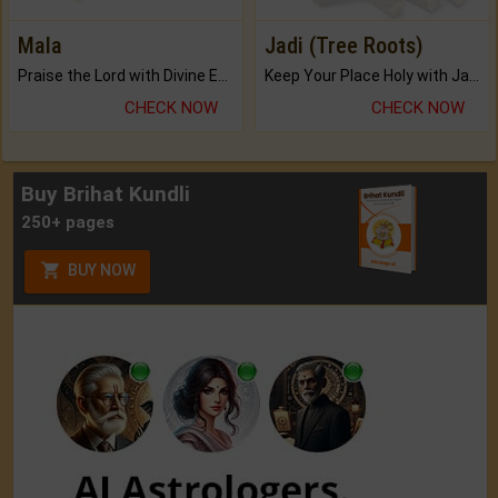
Mala
Jadi (Tree Roots)
Praise the Lord with Divine Energies of Mala.
Keep Your Place Holy with Jadi.
CHECK NOW
CHECK NOW
Buy Brihat Kundli
250+ pages
BUY NOW