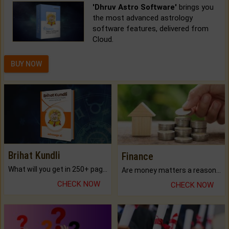
'Dhruv Astro Software'
brings you
the most advanced astrology
software features, delivered from
Cloud.
BUY NOW
Brihat Kundli
Finance
What will you get in 250+ pages Colored Brihat Kundli.
Are money matters a reason for the dark-circles under your eyes?
CHECK NOW
CHECK NOW