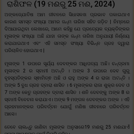
ରାଶିଫଳ (19 ମଈରୁ 25 ମଈ, 2024)
ଅଙ୍କଜ୍ଯୋତିଷ ଆମ ଜୀବନରେ ସିଧାସଳଖ ପ୍ରଭାବ ପକାଇଥାଏ
କାରଣ ସମସ୍ତ ସଂଖ୍ୟା ଆମର ଜନ୍ମ ତାରିଖ ସହିତ ଜଡ଼ିତ | ନିମ୍ନରେ
ଦିଆଯାଇଥିବା ଲେଖାରେ, ଆମେ କହିଛୁ ଯେ ପ୍ରତ୍ୟେକ ବ୍ୟକ୍ତିଙ୍କର
ମୂଳାଙ୍କ ସଂଖ୍ୟା ଅଛି ଯାହା ତାଙ୍କ ଜନ୍ମ ତାରିଖ ଅନୁଯାୟୀ ନିର୍ଣ୍ଣୟ
କରାଯାଇଥାଏ ଏବଂ ଏହି ସମସ୍ତ ସଂଖ୍ୟା ବିଭିନ୍ନ ଗ୍ରହ ଦ୍ୱାରା
ପରିଚାଳିତ ହୋଇଥାଏ |
ମୂଳାଙ୍କ 1 ଉପରେ ସୂର୍ଯ୍ୟ ଦେବଙ୍କର ଆଧିପତ୍ୟ ଅଛି। ଚନ୍ଦ୍ରମା
ମୂଳାଙ୍କ 2 ର ସ୍ବାମୀ ଅଟନ୍ତି । ଅଙ୍କ 3 ଉପରେ ଦେବ ଗୁରୁ
ବୃହସ୍ପତିଙ୍କର ସ୍ଵାମିତ୍ଵ ଅଛି ଓ ରାହୁ ଅଙ୍କ 4 ର ରାଜା ଅଟନ୍ତି ।
ଅଙ୍କ 5 ବୁଧ ଗ୍ରହ ଦ୍ବାରା ଶାସିତ । 6 ମୂଳାଙ୍କର ରାଜା ଶୁକ୍ର ଦେବ ଓ
7 ଅଙ୍କ କେତୁ ଗ୍ରହଙ୍କ ଦ୍ବାରା ଶାସିତ । ଶନି ଦେବଙ୍କୁ ଅଙ୍କ 8 ର
ସ୍ବାମୀ ବିବେଚନା କରାଯାଏ। ଅଙ୍କ 9 ମଙ୍ଗଳ ଦେବଙ୍କର ଅଙ୍କ । ଏହି
ଗ୍ରହମାନଙ୍କର ପରିବର୍ତ୍ତନ ଯୋଗୁଁ ମଣିଷ ଜୀବନରେ ପରିବର୍ତ୍ତନ
ଆସେ।
ତେବେ ଚାଲନ୍ତୁ ଜାଣିବା ମୂଳାଙ୍କ ଅନୁସାରେ19 ମଈରୁ 25 ମଈଯାଏଁ