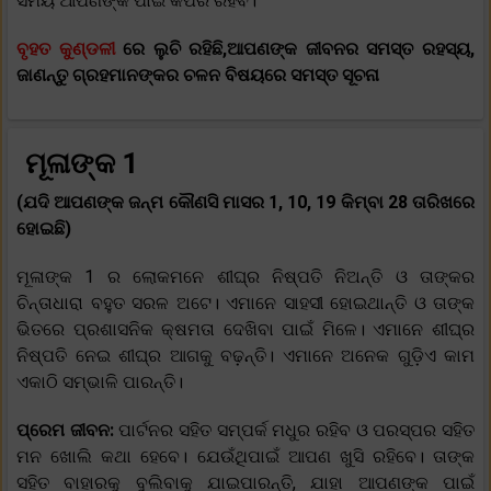
ସମୟ ଆପଣଙ୍କ ପାଇଁ କିପରି ରହିବ।
ବୃହତ କୁଣ୍ଡଳୀ
ରେ ଲୁଚି ରହିଛି,ଆପଣଙ୍କ ଜୀବନର ସମସ୍ତ ରହସ୍ୟ,
ଜାଣନ୍ତୁ ଗ୍ରହମାନଙ୍କର ଚଳନ ବିଷୟରେ ସମସ୍ତ ସୂଚନା
ମୂଳାଙ୍କ 1
(ଯଦି ଆପଣଙ୍କ ଜନ୍ମ କୌଣସି ମାସର 1, 10, 19 କିମ୍ବା 28 ତାରିଖରେ
ହୋଇଛି)
ମୂଳାଙ୍କ 1 ର ଲୋକମନେ ଶୀଘ୍ର ନିଷ୍ପତି ନିଅନ୍ତି ଓ ତାଙ୍କର
ଚିନ୍ତାଧାରା ବହୁତ ସରଳ ଅଟେ। ଏମାନେ ସାହସୀ ହୋଇଥାନ୍ତି ଓ ତାଙ୍କ
ଭିତରେ ପ୍ରଶାସନିକ କ୍ଷମତା ଦେଖିବା ପାଇଁ ମିଳେ। ଏମାନେ ଶୀଘ୍ର
ନିଷ୍ପତି ନେଇ ଶୀଘ୍ର ଆଗକୁ ବଢ଼ନ୍ତି। ଏମାନେ ଅନେକ ଗୁଡ଼ିଏ କାମ
ଏକାଠି ସମ୍ଭାଳି ପାରନ୍ତି।
ପ୍ରେମ ଜୀବନ:
ପାର୍ଟନର ସହିତ ସମ୍ପର୍କ ମଧୁର ରହିବ ଓ ପରସ୍ପର ସହିତ
ମନ ଖୋଲି କଥା ହେବେ। ଯେଉଁଥିପାଇଁ ଆପଣ ଖୁସି ରହିବେ। ତାଙ୍କ
ସହିତ ବାହାରକୁ ବୁଲିବାକୁ ଯାଇପାରନ୍ତି, ଯାହା ଆପଣଙ୍କ ପାଇଁ