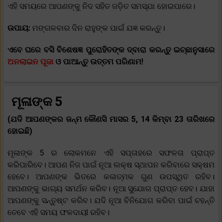
ଏହି ସମୟରେ ଆପଣଙ୍କୁ ନିଦ ସହିତ ଜଡ଼ିତ ସମସ୍ଯା ହୋଇପାରେ।
ଉପାୟ:
ମଙ୍ଗଳବାର ଦିନ ରାହୁଙ୍କ ପାଇଁ ଯଜ୍ଞ କରନ୍ତୁ।
ଏବେ ଘରେ ବସି ବିଶେଷଜ୍ଞ ପୁରୋହିତଙ୍କ ଦ୍ବାରା କରନ୍ତୁ ଇଚ୍ଛାନୁସାରେ
ଅନଲାଇନ ପୂଜା
ଓ ପାଆନ୍ତୁ ଉତ୍ତମ ପରିଣାମ!
ମୂଳାଙ୍କ 5
(ଯଦି ଆପଣଙ୍କର ଜନ୍ମ କୌଣସି ମାସର 5, 14 କିମ୍ବା 23 ତାରିଖରେ
ହୋଇଛି)
ମୂଳାଙ୍କ 5 ର ଲୋକମନେ ଏହି ସପ୍ତାହରେ ସଫଳତା ପ୍ରାପ୍ତ
କରିପାରିବେ। ଆପଣ ନିଜ ପାଇଁ ନୂଆ ଲକ୍ଷ ସ୍ଥାପନ କରିବାରେ ସକ୍ଷମ
ହେବେ। ଆପଣଙ୍କ ଭିତରେ କଳାତ୍ମକ ଗୁଣ ଉପସ୍ଥିତ ରହିବ।
ଆପଣଙ୍କୁ ଭାଗ୍ୟ ସମର୍ଥନ କରିବ। ନୂଆ ସୁଯୋଗ ପ୍ରାପ୍ତ ହେବ। ଯାହା
ଆପଣଙ୍କୁ ସନ୍ତୁଷ୍ଟ କରିବ। ଯଦି ନୂଆ ବିନିଯୋଗ କରିବା ପାଇଁ ଚହନ୍ତି
ତେବେ ଏହି ସମୟ ଫଳଦାୟୀ ରହିବ।