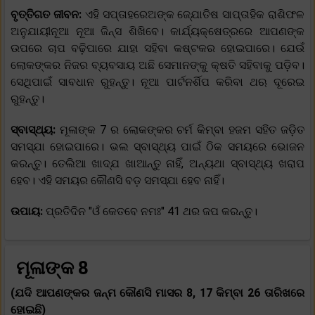
ବୃତ୍ତିଗତ ଜୀବନ:
ଏହି ସପ୍ତାହରେଅଙ୍କ ଜ୍ଯୋତିଷ ସାପ୍ତାହିକ ରାଶିଫଳ
ଅନୁଯାୟୀନୂଆ ନୂଆ ଜିନ୍ସ ଶିଖିବେ। କାର୍ଯ୍ୟକ୍ଷେତ୍ରରେ ଆପଣଙ୍କ
ଉପରେ ଚାପ ବଢ଼ିପାରେ ଯାହା ସହିବା କଷ୍ଟକର ହୋଇପାରେ। ଯେଉଁ
ଲୋକଙ୍କର ନିଜର ବ୍ୟବସାୟ ଅଛି ସେମାନଙ୍କୁ କ୍ଷତି ସହିବାକୁ ପଡ଼ିବ।
ସେଥିପାଇଁ ସାବଧାନ ରୁହନ୍ତୁ। ନୂଆ ପାର୍ଟନର୍ଶିପ କରିବା ଥଋ ଦୂରେଇ
ରୁହନ୍ତୁ।
ସ୍ବାସ୍ଥ୍ୟ:
ମୂଳାଙ୍କ 7 ର ଲୋକଙ୍କର ଚର୍ମ କିମ୍ବା ହଜମ ସହିତ ଜଡ଼ିତ
ସମସ୍ଯା ହୋଇପାରେ। ଭଲ ସ୍ବାସ୍ଥ୍ୟ ପାଇଁ ଠିକ ସମୟରେ ଭୋଜନ
କରନ୍ତୁ। ତେଲିଆ ଖାଦ୍ଯ ଖାଆନ୍ତୁ ନାହିଁ, ଅନ୍ୟଥା ସ୍ବାସ୍ଥ୍ୟ ଖରାପ
ହେବ। ଏହି ସମୟର କୌଣସି ବଡ଼ ସମସ୍ଯା ହେବ ନାହିଁ।
ଉପାୟ:
ପ୍ରତିଦିନ "ଓଁ କେତବେ ନମଃ" 41 ଥର ଜପ କରନ୍ତୁ।
ମୂଳାଙ୍କ 8
(ଯଦି ଆପଣଙ୍କର ଜନ୍ମ କୌଣସି ମାସର 8, 17 କିମ୍ବା 26 ତାରିଖରେ
ହୋଇଛି)