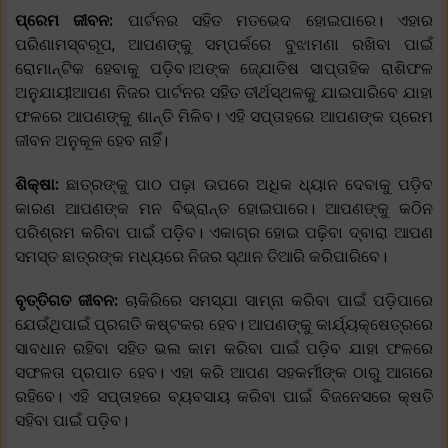
ପ୍ରେମ ଜୀବନ:
ପାର୍ଟନର ସହିତ ମତଭେଦ ହୋଇପାରେ। ଏହାର
ପରିଣାମସ୍ବରୂପ, ଆପଣଙ୍କୁ ସମ୍ପର୍କରେ ବୁଝାମଣା ରଖିବା ପାଇଁ
ରୋମାନ୍ଟିକ ହେବାକୁ ପଡ଼ିବ।ଅଙ୍କ ଜ୍ଯୋତିଷ ସାପ୍ତାହିକ ରାଶିଫଳ
ଅନୁଯାୟୀଆପଣ ନିଜର ପାର୍ଟନର ସହିତ ତୀର୍ଥସ୍ଥଳକୁ ଯାଇପାରିବେ ଯାହା
ଫଳରେ ଆପଣଙ୍କୁ ଶାନ୍ତି ମିଳିବ। ଏହି ସପ୍ତାହରେ ଆପଣଙ୍କ ପ୍ରେମ
ଜୀବନ ଅନୁକୂଳ ହେବ ନାହିଁ।
ଶିକ୍ଷା:
ଛାତ୍ରଙ୍କୁ ପାଠ ପଢ଼ା ଉପରେ ଅଧିକ ଧ୍ୟାନ ଦେବାକୁ ପଡ଼ିବ
କାରଣ ଆପଣଙ୍କ ମନ ବିଭ୍ରାନ୍ତ ହୋଇପାରେ। ଆପଣଙ୍କୁ କଠିନ
ପରିଶ୍ରମ କରିବା ପାଇଁ ପଡ଼ିବ। ଏକାଗ୍ର ହୋଇ ପଢ଼ିବା ଦ୍ବାରା ଆପଣ
ସମସ୍ତ ଛାତ୍ରଙ୍କ ମଧ୍ୟରେ ନିଜର ସ୍ଥାନ ତିଆରି କରିପାରିବେ।
ବୃତ୍ତିଗତ ଜୀବନ:
ଚାକିରିରେ ସମସ୍ଯା ସାମ୍ନା କରିବା ପାଇଁ ପଡ଼ିପାରେ
ଯେଉଁଥିପାଇଁ ପ୍ରଗତି କଷ୍ଟକର ହେବ। ଆପଣଙ୍କୁ କାର୍ଯ୍ୟକ୍ଷେତ୍ରରେ
ସାବଧାନ ରହିବା ସହିତ ଭଲ କାମ କରିବା ପାଇଁ ପଡ଼ିବ ଯାହା ଫଳରେ
ସଫଳତା ପ୍ରପାତ ହେବ। ଏହା କରି ଆପଣ ସହକର୍ମୀଙ୍କ ଠାରୁ ଆଗରେ
ରହିବେ। ଏହି ସପ୍ତାହରେ ବ୍ୟବସାୟ କରିବା ପାଇଁ ବିଜନେସରେ କ୍ଷତି
ସହିବା ପାଇଁ ପଡ଼ିବ।