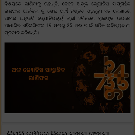
ବିଷୟରେ ଜାଣିବାକୁ ଚାହାନ୍ତି, ତେବେ ଅଙ୍କ ଜ୍ଯୋତିଷ ସାପ୍ତାହିକ
ରାଶିଫଳ ଆର୍ଟିକଲ୍ କୁ ଶେଷ ଯାଏଁ ନିଶ୍ଚିତ ପଢ଼ନ୍ତୁ। ଏହି ଲେଖାରେ
ଆମର ଅନୁଭବି ଜ୍ଯୋତିଷଚାର୍ୟ ଶ୍ରୀ ହରିହରଣ ମୂଳାଙ୍କ ଉପରେ
ଆଧାରିତ ଏହିରାଶିଫଳ 19 ମଈରୁ 25 ମଈ ପାଇଁ ସଠିକ ଭବିଷ୍ୟବାଣୀ
ପ୍ରଦାନ କରିଛନ୍ତି।
କିପରି ଜାଣିବେ ନିଜର ମୁଖ୍ୟ ସଂଖ୍ୟା