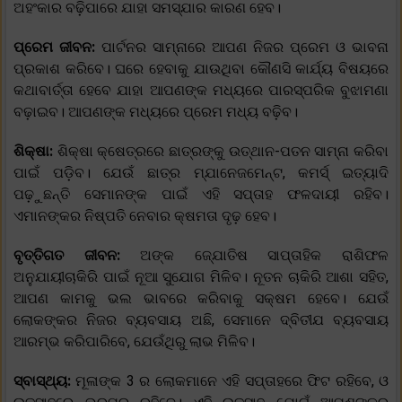
ଅହଂକାର ବଢ଼ିପାରେ ଯାହା ସମସ୍ଯାର କାରଣ ହେବ।
ପ୍ରେମ ଜୀବନ:
ପାର୍ଟନର ସାମ୍ନାରେ ଆପଣ ନିଜର ପ୍ରେମ ଓ ଭାବନା
ପ୍ରକାଶ କରିବେ। ଘରେ ହେବାକୁ ଯାଉଥିବା କୌଣସି କାର୍ଯ୍ୟ ବିଷୟରେ
କଥାବାର୍ତ୍ତା ହେବେ ଯାହା ଆପଣଙ୍କ ମଧ୍ୟରେ ପାରସ୍ପରିକ ବୁଝାମଣା
ବଢ଼ାଇବ। ଆପଣଙ୍କ ମଧ୍ୟରେ ପ୍ରେମ ମଧ୍ୟ ବଢ଼ିବ।
ଶିକ୍ଷା:
ଶିକ୍ଷା କ୍ଷେତ୍ରରେ ଛାତ୍ରଙ୍କୁ ଉତ୍ଥାନ-ପତନ ସାମ୍ନା କରିବା
ପାଇଁ ପଡ଼ିବ। ଯେଉଁ ଛାତ୍ର ମ୍ଯାନେଜମେନ୍ଟ, କମର୍ସ୍ ଇତ୍ୟାଦି
ପଢ଼ୁଛନ୍ତି ସେମାନଙ୍କ ପାଇଁ ଏହି ସପ୍ତାହ ଫଳଦାୟୀ ରହିବ।
ଏମାନଙ୍କର ନିଷ୍ପତି ନେବାର କ୍ଷମତା ଦୃଢ଼ ହେବ।
ବୃତ୍ତିଗତ ଜୀବନ:
ଅଙ୍କ ଜ୍ଯୋତିଷ ସାପ୍ତାହିକ ରାଶିଫଳ
ଅନୁଯାୟୀଚାକିରି ପାଇଁ ନୂଆ ସୁଯୋଗ ମିଳିବ। ନୂତନ ଚାକିରି ଆଶା ସହିତ,
ଆପଣ କାମକୁ ଭଲ ଭାବରେ କରିବାକୁ ସକ୍ଷମ ହେବେ। ଯେଉଁ
ଲୋକଙ୍କର ନିଜର ବ୍ୟବସାୟ ଅଛି, ସେମାନେ ଦ୍ବିତୀଯ ବ୍ୟବସାୟ
ଆରମ୍ଭ କରିପାରିବେ, ଯେଉଁଥିରୁ ଲାଭ ମିଳିବ।
ସ୍ବାସ୍ଥ୍ୟ:
ମୂଳାଙ୍କ 3 ର ଲୋକମାନେ ଏହି ସପ୍ତାହରେ ଫିଟ ରହିବେ, ଓ