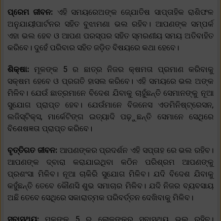
ପ୍ରେମ ଜୀବନ:
ଏହି ସମୟରେଅଙ୍କ ଜ୍ଯୋତିଷ ସାପ୍ତାହିକ ରାଶିଫଳ
ଅନୁଯାୟୀପାର୍ଟନର ସହିତ ବୁଝାମଣା ଭଲ ରହିବ। ଆପଣଙ୍କ ସମ୍ପର୍କ
ଏହା ଭଲ ହେବ ଓ ଆପଣ ପରସ୍ପର ସହିତ ସ୍ମରଣୀୟ ସମୟ ଅତିବାହିତ
କରିବେ। ଦୁହେଁ ପରିବାର ସହିତ ଜଡ଼ିତ ବିଷୟରେ କଥା ହେବେ।
ଶିକ୍ଷା:
ମୂଳଙ୍କ 5 ର ଛାତ୍ର ନିଜର କ୍ଷମତା ପ୍ରମାଣ କରିବାକୁ
ସକ୍ଷମ ହେବେ ଓ ପ୍ରଗତି ହାସଲ କରିବେ। ଏହି ସମୟରେ ଭଲ ଅଙ୍କ
ମିଳିବ। ଯେଉଁ ଛାତ୍ରମାନେ ବିଦେଶ ଯିବାକୁ ଚାହୁଁଛନ୍ତି ସେମାନଙ୍କୁ ନୂଆ
ସୁଯୋଗ ପ୍ରାପ୍ତ ହେବ। ଯେଉଁମାନେ ବିଜନେସ ଏଡମିନିଷ୍ଟ୍ରେସନ,
ଲଜିସ୍ଟିକ୍ସ, ମାର୍କେଟିଙ୍ଗ ଇତ୍ୟାଦି ପଢ଼ୁଛନ୍ତି ସେମାନେ ସେଥିରେ
ବିଶେଷଜ୍ଞତା ପ୍ରାପ୍ତ କରିବେ।
ବୃତ୍ତିଗତ ଜୀବନ:
ଆପଣଙ୍କର ପ୍ରଦର୍ଶନ ଏହି ସପ୍ତାହ ରେ ଭଲ ରହିବ।
ଆପଣଙ୍କ ଦ୍ବାରା କରାଯାଇଥିବା କଠିନ ପରିଶ୍ରମ ଆପଣଙ୍କୁ
ପ୍ରଶଂସା ମିଳିବ। ନୂଆ ଚାକିରି ସୁଯୋଗ ମିଳିବ। ଯଦି ବିଦେଶ ଯିବାକୁ
କହୁଁଛନ୍ତି ତେବେ କୌଣସି ଶୁଭ ସମାଚାର ମିଳିବ। ଯଦି ନିଜର ବ୍ୟବସାୟ
ଅଛି ତେବେ ସେଥିରେ ସକାରାତ୍ମକ ପରିବର୍ତ୍ତନ ଦେଖିବାକୁ ମିଳିବ।
ସ୍ବାସ୍ଥ୍ୟ:
ମୂଳଙ୍କ 5 ର ଲୋକଙ୍କର ସ୍ବାସ୍ଥ୍ୟ ଭଲ ରହିବ।