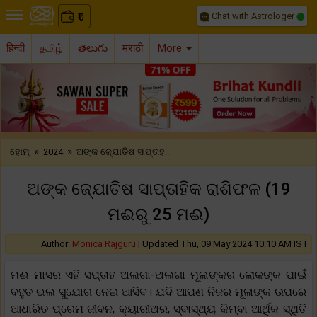
Chat with Astrologer
0
₹
हिन्दी
தமிழ்
తెలుగు
मराठी
More
Previous
Nex
»
»
ହୋମ୍
2024
ଅଙ୍କ ଜ୍ଯୋତିଷ ସାପ୍ତାହ..
ଅଙ୍କ ଜ୍ଯୋତିଷ ସାପ୍ତାହିକ ରାଶିଫଳ (19
ମଈରୁ 25 ମଈ)
Author:
Monica Rajguru
|
Updated Thu, 09 May 2024 10:10 AM IST
ମଈ ମାସର ଏହି ସପ୍ତାହ ଅଲଗା-ଅଲଗା ମୂଳାଙ୍କର ଲୋକଙ୍କ ପାଇଁ
ବହୁତ ଭଲ ସୁଯୋଗ ନେଇ ଆସିବ। ଯଦି ଆପଣ ନିଜର ମୂଳାଙ୍କ ଉପରେ
ଆଧାରିତ ପ୍ରେମ ଜୀବନ, କ୍ୟାରୀଅର, ସ୍ବାସ୍ଥ୍ୟ କିମ୍ବା ଆର୍ଥିକ ସ୍ଥିତି