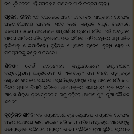
ରଖନ୍ତି ତେବେ ଏହି ସପ୍ତାହ ଆପଣଙ୍କ ପାଇଁ ଉତ୍ତମ ହେବ।
ପ୍ରେମ ଜୀବନ
ଏହି ସପ୍ତାହରେଅଙ୍କ ଜ୍ଯୋତିଷ ସାପ୍ତାହିକ ରାଶିଫଳ
ଅନୁଯାୟୀଆପଣ ପାର୍ଟନର ସହିତ ନିଜର ସମ୍ପର୍କ ମଧୁର ରଖିବାରେ
ସକ୍ଷମ ହେବେ। ଆପଣଙ୍କ ସମ୍ପର୍କରେ ପ୍ରେମ ରହିବ। ଏହି ଅବଧିରେ
ଆପଣ ପାର୍ଟନର ସହିତ ବୁଝାମଣା ଭଲ ରଖିବେ। ଏହି ଅବଧିରେ ସାଥି ସହିତ
ବୁଲିବାକୁ ଯାଇପାରିବେ। ଦୁହିଙ୍କ ମଧ୍ୟରେ ପ୍ରେମ ବୃଦ୍ଧି ହେବ ଓ
ପରସ୍ପରକୁ ବିଶ୍ବାସ କରିବେ।
ଶିକ୍ଷା:
ଯେଉଁ ଛାତ୍ରମାନେ କମ୍ଯୁନିକେଶନ ଇଞ୍ଜିନିୟରିଂ,
ସଫ୍ଟୱେୟାର୍ ଇଞ୍ଜିନିୟରିଂ ଓ ଏକାଉନ୍ଟିଂ ପରି ବିଷୟ ପଢ଼ୁଛନ୍ତି
ସେଥିରେ ସଫଳତା ପାଇବେ। ପ୍ରତିଦ୍ଵନ୍ଦୀଙ୍କ ଠାରୁ ଆଗରେ ରହିବେ ଓ
ନିଜର ସ୍ଥାନ ତିଆରି କରିବେ। ଆପଣଙ୍କର ଏକାଗ୍ରତା ଦୃଢ଼ ହେବ ଓ
ଆପଣ ଶିକ୍ଷା କ୍ଷେତ୍ରରେ ଆଗକୁ ବଢ଼ିବେ। ଆପଣ ନୂଆ ନୂଆ କୌଶଳ
ଶିଖିବେ।
ବୃତ୍ତିଗତ ଜୀବନ:
ଏହି ସପ୍ତାହରେଅଙ୍କ ଜ୍ଯୋତିଷ ସାପ୍ତାହିକ ରାଶିଫଳ
ଅନୁଯାୟୀଆପଣ ଲମ ବ୍ୟସ୍ତ ରହିବେ ଓ ପରିଣାମସ୍ବରୂପ, ଆପଣଙ୍କୁ
ସକାରାତ୍ମକ ପରିଣାମ ପ୍ରାପ୍ତ ହେବ। ଚାକିରିର ନୂଆ ସୁଜିଗ ପ୍ରାପ୍ତ