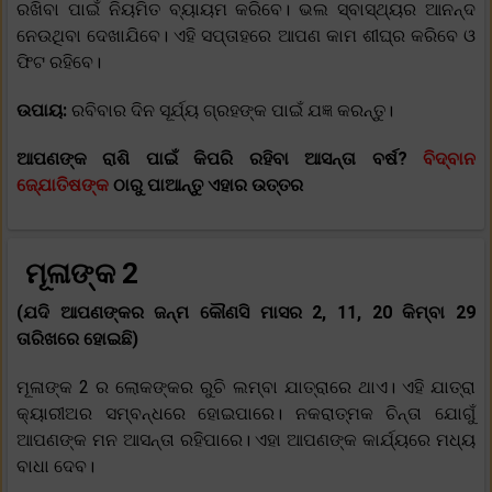
ରଖିବା ପାଇଁ ନିୟମିତ ବ୍ୟାୟମ କରିବେ। ଭଲ ସ୍ବାସ୍ଥ୍ୟର ଆନନ୍ଦ
ନେଉଥିବା ଦେଖାଯିବେ। ଏହି ସପ୍ତାହରେ ଆପଣ କାମ ଶୀଘ୍ର କରିବେ ଓ
ଫିଟ ରହିବେ।
ଉପାୟ:
ରବିବାର ଦିନ ସୂର୍ଯ୍ୟ ଗ୍ରହଙ୍କ ପାଇଁ ଯଜ୍ଞ କରନ୍ତୁ।
ଆପଣଙ୍କ ରାଶି ପାଇଁ କିପରି ରହିବା ଆସନ୍ତା ବର୍ଷ?
ବିଦ୍ବାନ
ଜ୍ଯୋତିଷଙ୍କ
ଠାରୁ ପାଆନ୍ତୁ ଏହାର ଉତ୍ତର
ମୂଳାଙ୍କ 2
(ଯଦି ଆପଣଙ୍କର ଜନ୍ମ କୌଣସି ମାସର 2, 11, 20 କିମ୍ବା 29
ତାରିଖରେ ହୋଇଛି)
ମୂଳାଙ୍କ 2 ର ଲୋକଙ୍କର ରୁଚି ଲମ୍ବା ଯାତ୍ରାରେ ଥାଏ। ଏହି ଯାତ୍ରା
କ୍ୟାରୀଅର ସମ୍ବନ୍ଧରେ ହୋଇପାରେ। ନକରାତ୍ମକ ଚିନ୍ତା ଯୋଗୁଁ
ଆପଣଙ୍କ ମନ ଆସନ୍ତା ରହିପାରେ। ଏହା ଆପଣଙ୍କ କାର୍ଯ୍ୟରେ ମଧ୍ୟ
ବାଧା ଦେବ।