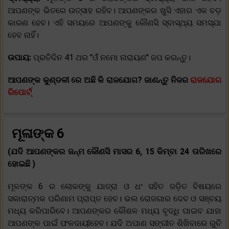
ଆପଣଙ୍କ ଭିତରେ ଉତ୍ସାହ ରହିବ। ଆପଣଙ୍କର ଖୁସି ଏହାର ଏକ ବଡ଼
କାରଣ ହେବ। ଏହି ସମୟରେ ଆପଣଙ୍କୁ କୌଣସି ସ୍ବାସ୍ଥ୍ୟ ସମସ୍ଯା
ହେବ ନାହିଁ।
ଉପାୟ:
ପ୍ରତିଦିନ 41 ଥର "ଓଁ ନମୋ ନାରାୟଣ" ଜପ କରନ୍ତୁ।
ଆପଣଙ୍କ କୁଣ୍ଡଳୀ ରେ ଅଛି କି ରାଜଯୋଗ? ଜାଣନ୍ତୁ ନିଜର
ରାଜଯୋଗ
ରିପୋର୍ଟ୍
ମୂଳାଙ୍କ 6
(ଯଦି ଆପଣଙ୍କର ଜନ୍ମ କୌଣସି ମାସର 6, 15 କିମ୍ବା 24 ତାରିଖରେ
ହୋଇଛି )
ମୂଳଙ୍କ 6 ର ଲୋକଙ୍କୁ ଯାତ୍ରା ଓ ଧଂ ସହିତ ଜଡ଼ିତ ବିଷୟରେ
ସକାରାତ୍ମକ ପରିଣାମ ପ୍ରାପ୍ତ ହେବ। ଭଲ ରୋଜଗାର ଦେବ ଓ ସଞ୍ଚୟ
ମଧ୍ୟ କରିପାରିବେ। ଆପଣଙ୍କର କୌଶଳ ମଧ୍ୟ ବୃଦ୍ଧି ପାଇବ ଯାହା
ଆପଣଙ୍କ ପାଇଁ ଫଳଦାୟୀହେବ। ଯଦି ଅପାଣ ସଙ୍ଗୀତ ଶିଖିବାରେ ରୁଚି