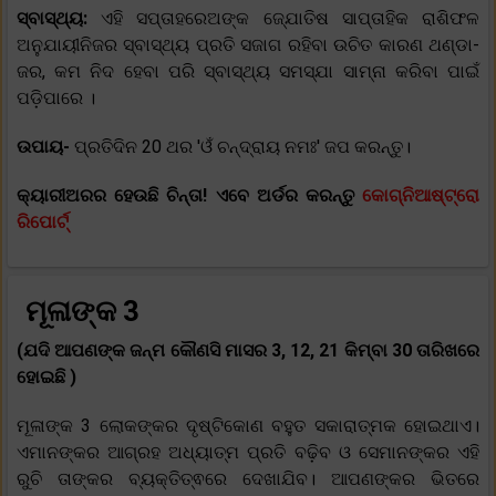
ସ୍ବାସ୍ଥ୍ୟ:
ଏହି ସପ୍ତାହରେଅଙ୍କ ଜ୍ଯୋତିଷ ସାପ୍ତାହିକ ରାଶିଫଳ
ଅନୁଯାୟୀନିଜର ସ୍ବାସ୍ଥ୍ୟ ପ୍ରତି ସଜାଗ ରହିବା ଉଚିତ କାରଣ ଥଣ୍ଡା-
ଜର, କମ ନିଦ ହେବା ପରି ସ୍ବାସ୍ଥ୍ୟ ସମସ୍ଯା ସାମ୍ନା କରିବା ପାଇଁ
ପଡ଼ିପାରେ ।
ଉପାୟ-
ପ୍ରତିଦିନ 20 ଥର 'ଓଁ ଚନ୍ଦ୍ରାୟ ନମଃ' ଜପ କରନ୍ତୁ।
କ୍ୟାରୀଅରର ହେଉଛି ଚିନ୍ତା! ଏବେ ଅର୍ଡର କରନ୍ତୁ
କୋଗ୍ନିଆଷ୍ଟ୍ରୋ
ରିପୋର୍ଟ୍
ମୂଳାଙ୍କ 3
(ଯଦି ଆପଣଙ୍କ ଜନ୍ମ କୌଣସି ମାସର 3, 12, 21 କିମ୍ବା 30 ତାରିଖରେ
ହୋଇଛି )
ମୂଳାଙ୍କ 3 ଲୋକଙ୍କର ଦୃଷ୍ଟିକୋଣ ବହୁତ ସକାରାତ୍ମକ ହୋଇଥାଏ।
ଏମାନଙ୍କର ଆଗ୍ରହ ଅଧ୍ୟାତ୍ମ ପ୍ରତି ବଢ଼ିବ ଓ ସେମାନଙ୍କର ଏହି
ରୁଚି ତାଙ୍କର ବ୍ୟକ୍ତିତ୍ଵରେ ଦେଖାଯିବ। ଆପଣଙ୍କର ଭିତରେ