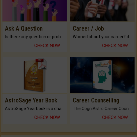
Ask A Question
Career / Job
Is there any question or problem lingering.
Worried about your career? don't know what is.
CHECK NOW
CHECK NOW
AstroSage Year Book
Career Counselling
AstroSage Yearbook is a channel to fulfill your dreams and destiny.
The CogniAstro Career Counselling Report is the most comprehensive report available on this topic.
CHECK NOW
CHECK NOW