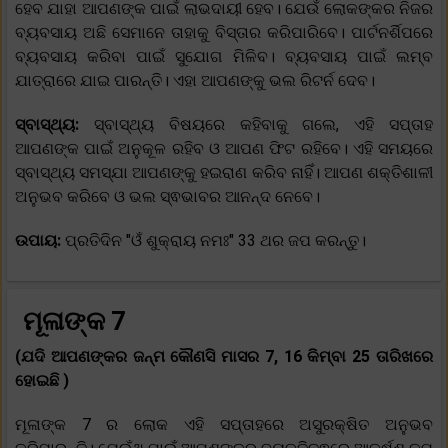
ହେବ ଯାହା ଆପଣଙ୍କ ପାଇଁ ଲାଭଦାୟୀ ହେବ। ଯେଉଁ ଲୋକଙ୍କର ନିଜର
ବ୍ୟବସାୟ ଅଛି ସେମାନେ ତାହାକୁ ବିସ୍ତାର କରିପାରିବେ। ପାର୍ଟନର୍ଶିପରେ
ବ୍ୟବସାୟ କରିବା ପାଇଁ ସୁଯୋଗ ମିଳିବ। ବ୍ୟବସାୟ ପାଇଁ ଲମ୍ବ
ଯାତ୍ରାରେ ଯାଇ ପାରନ୍ତି। ଏହା ଆପଣଙ୍କୁ ଭଲ ରିଟର୍ନ ଦେବ।
ସ୍ବାସ୍ଥ୍ୟ:
ସ୍ବାସ୍ଥ୍ୟ ବିଷୟରେ କହିବାକୁ ଗଲେ, ଏହି ସପ୍ତାହ
ଆପଣଙ୍କ ପାଇଁ ଅନୁକୂଳ ରହିବ ଓ ଆପଣ ଫିଟ ରହିବେ। ଏହି ସମୟରେ
ସ୍ବାସ୍ଥ୍ୟ ସମସ୍ଯା ଆପଣଙ୍କୁ ହଇରାଣ କରିବ ନାହିଁ। ଆପଣ ଶକ୍ତିଶାଳୀ
ଅନୁଭବ କରିବେ ଓ ଭଲ ସ୍ଵଭାବର ଆନନ୍ଦ ନେବେ।
ଉପାୟ:
ପ୍ରତିଦିନ "ଓଁ ଶୁକ୍ରାୟ ନମଃ" 33 ଥର ଜପ କରନ୍ତୁ।
ମୂଳାଙ୍କ 7
(ଯଦି ଆପଣଙ୍କର ଜନ୍ମ କୌଣସି ମାସର 7, 16 କିମ୍ବା 25 ତାରିଖରେ
ହୋଇଛି )
ମୂଳାଙ୍କ 7 ର ଲୋକ ଏହି ସପ୍ତାହରେ ଅସୁରକ୍ଷିତ ଅନୁଭବ