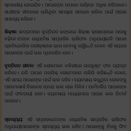
ସ୍ମରଣୀୟ ହୋଇଯିବ। ଆପଣଙ୍କ ଉପରେ ଦାୟିତ୍ବ ଅଧିକ ରହିପାରେ।
ସାଥୀଙ୍କ ଜୀବନରେ ଚାଲିଥିବା ସମସ୍ଯା ସମଧାନ କରିବା ପାଇଁ ଆପଣ
ସାହାଜ୍ୟ କରିବେ।
ଶିକ୍ଷା:
ଛାତ୍ରମାନେ ବୃତ୍ତିଗତ ଢଙ୍ଗରେ ଶିକ୍ଷା କ୍ଷେତ୍ରରେ ଆଗକୁ
ବଢ଼ିବେ।ଅଙ୍କ ଜ୍ଯୋତିଷ ସାପ୍ତାହିକ ରାଶିଫଳ ଅନୁଯାୟୀଯଦି ଆପଣ
ପ୍ରତିଯୋଗିତା ପରୀକ୍ଷାରେ ଭାଗ ନେବାକୁ ଚାହୁଁଛନ୍ତି ତେବେ ଏହି ସପ୍ତାହ
ଆପଣଙ୍କ ପାଇଁ ଭଲ ପ୍ରମାଣିତ ହେବ।
ବୃତ୍ତିଗତ ଜୀବନ:
ଏହି ଲୋକମନେ ଚକିରୀରେ ଉତ୍କୃଷ୍ଟ ଫଳ ପ୍ରାପ୍ତ
କରିବେ। ଯଦି ଆପଣ ପବ୍ଲିକ୍ ସେକ୍ଟରରେ ଚାକିରି କରିଛନ୍ତି ତେବେ,
ଏହି ସମୟ ଆପଣଙ୍କ ପାଇଁ ଭଲ ରହିବ। ବ୍ୟବସାୟ କରୁଥିବା ଲୋକଙ୍କୁ
ଆଉଟସୋର୍ସ ବିଜନେସ ଦ୍ବାରା ଭଲ ଲାଭ ମିଳିବ। ପାର୍ଟନର୍ଶିପ ଆପଣଙ୍କ
ପାଇଁ ଫଳଦାୟୀ ହେବ। ବ୍ୟବସାୟ ମାଧ୍ୟମରେ ଆପଣ ଭଲ ରିଟାର୍ନ
ପାଇବେ।
ସ୍ବାସ୍ଥ୍ୟ:
ଏହି ସପ୍ତାହରେଅଙ୍କ ଜ୍ଯୋତିଷ ସାପ୍ତାହିକ ରାଶିଫଳ
ଅନୁଯାୟୀଆପଣଙ୍କ ସ୍ବାସ୍ଥ୍ୟ ଭଲ ରହିବ। ଆପଣଙ୍କୁ ନିଜକୁ ଫିଟ