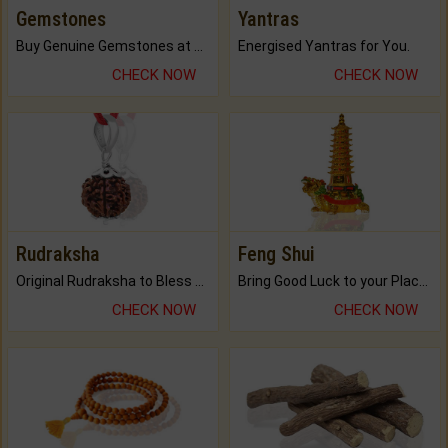
Gemstones
Yantras
Buy Genuine Gemstones at Best Prices.
Energised Yantras for You.
CHECK NOW
CHECK NOW
Rudraksha
Feng Shui
Original Rudraksha to Bless Your Way.
Bring Good Luck to your Place with Feng Shui.
CHECK NOW
CHECK NOW