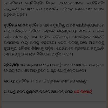
ମେକାନିକାଲ ଇଞ୍ଜିନିୟରିଂ କିମ୍ବା ଆଟୋମୋବାଇଲ ଇଞ୍ଜିନିୟରିଂ
ପଢ଼ୁଛନ୍ତି ସେମାନେ ଭଲ ପ୍ରଦର୍ଶନ କରିବାକୁ ହେଲେ ମନ ଲଗାଇ
ପଢ଼ିବାକୁ ପଡ଼ିବ।
ବୃତ୍ତିଗତ ଜୀବନ:
ବୃତ୍ତିଗତ ଜୀବନ ଦୃଷ୍ଟିରୁ, ଆପଣ କାର୍ଯ୍ୟକ୍ଷେତ୍ରରେ
ଯାହା ପରିଶ୍ରମ କରିବେ, ସେଥିରେ ଇଚ୍ଛାନୁଯାୟୀ ସଫଳତା ପାଇବେ
ନାହିଁ। ଆପଣଙ୍କୁ ଏହା ଚିନ୍ତିତ କରିପାରେ,। ଆପଣଙ୍କର ସହକର୍ମୀ
ଆପଣଙ୍କ ଠାରୁ ଆଗକୁ ବଢ଼ିଯିବେ। ଏପରି ପରିସ୍ଥିତିରେ ଆପଣଙ୍କୁ
ନୂଆ ନୂଆ କୌଶଳ ଶିଖିବାକୁ ପଡ଼ିବ। ଯେଉଁମାନେ ବ୍ୟବସାୟ କରୁଛନ୍ତି,
ସେମାନଙ୍କୁ ଭଲ ଲାଭ ମିଳିବାରେ ଅସୁବିଧା ହେବ।
ସ୍ବାସ୍ଥ୍ୟ:
ଏହି ସପ୍ତାହରେ ଚିନ୍ତା ଯୋଗୁଁ ପାଦ ଓ ଗଣ୍ଠିରେ ଯନ୍ତ୍ରଣାା
ହୋଇପାରେ। ଏହା ଅସନ୍ତୁଳିତ ଖାଦ୍ଯ ଯୋଗୁଁ ହୋଇପାରେ।
ଉପାୟ:
ପ୍ରତିଦିନ 11 ଥର "ଓଁ ହନୁମତେ ନମଃ" ଜପ କରନ୍ତୁ।
ପାଆନ୍ତୁ ନିଜର କୁଣ୍ଡଳୀ ଉପରେ ଆଧାରିତ ସଠିକ
ଶନି ରିପୋର୍ଟ୍