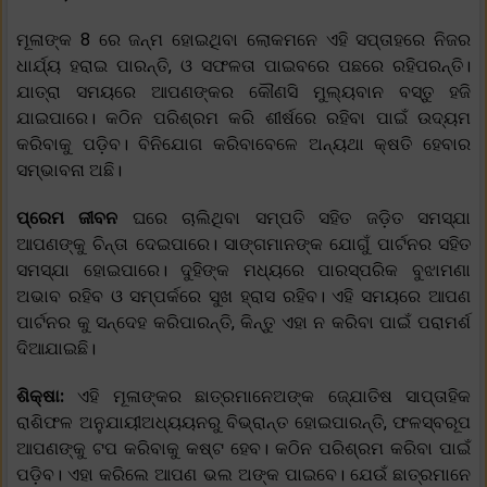
ମୂଳାଙ୍କ 8 ରେ ଜନ୍ମ ହୋଇଥିବା ଲୋକମନେ ଏହି ସପ୍ତାହରେ ନିଜର
ଧାର୍ଯ୍ୟ ହରାଇ ପାରନ୍ତି, ଓ ସଫଳତା ପାଇବରେ ପଛରେ ରହିପରନ୍ତି।
ଯାତ୍ରା ସମୟରେ ଆପଣଙ୍କର କୌଣସି ମୁଲ୍ୟବାନ ବସ୍ତୁ ହଜି
ଯାଇପାରେ। କଠିନ ପରିଶ୍ରମ କରି ଶୀର୍ଷରେ ରହିବା ପାଇଁ ଉଦ୍ୟମ
କରିବାକୁ ପଡ଼ିବ। ବିନିଯୋଗ କରିବାବେଳେ ଅନ୍ୟଥା କ୍ଷତି ହେବାର
ସମ୍ଭାବନା ଅଛି।
ପ୍ରେମ ଜୀବନ
ଘରେ ଚାଲିଥିବା ସମ୍ପତି ସହିତ ଜଡ଼ିତ ସମସ୍ଯା
ଆପଣଙ୍କୁ ଚିନ୍ତା ଦେଇପାରେ। ସାଙ୍ଗମାନଙ୍କ ଯୋଗୁଁ ପାର୍ଟନର ସହିତ
ସମସ୍ଯା ହୋଇପାରେ। ଦୁହିଙ୍କ ମଧ୍ୟରେ ପାରସ୍ପରିକ ବୁଝାମଣା
ଅଭାବ ରହିବ ଓ ସମ୍ପର୍କରେ ସୁଖ ହ୍ରାସ ରହିବ। ଏହି ସମୟରେ ଆପଣ
ପାର୍ଟନର କୁ ସନ୍ଦେହ କରିପାରନ୍ତି, କିନ୍ତୁ ଏହା ନ କରିବା ପାଇଁ ପରାମର୍ଶ
ଦିଆଯାଇଛି।
ଶିକ୍ଷା:
ଏହି ମୂଳାଙ୍କର ଛାତ୍ରମାନେଅଙ୍କ ଜ୍ଯୋତିଷ ସାପ୍ତାହିକ
ରାଶିଫଳ ଅନୁଯାୟୀଅଧ୍ୟୟନରୁ ବିଭ୍ରାନ୍ତ ହୋଇପାରନ୍ତି, ଫଳସ୍ବରୂପ
ଆପଣଙ୍କୁ ଟପ କରିବାକୁ କଷ୍ଟ ହେବ। କଠିନ ପରିଶ୍ରମ କରିବା ପାଇଁ
ପଡ଼ିବ। ଏହା କରିଲେ ଆପଣ ଭଲ ଅଙ୍କ ପାଇବେ। ଯେଉଁ ଛାତ୍ରମାନେ