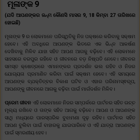
ମୂଳାଙ୍କ 9
(ଯଦି ଆପଣଙ୍କର ଜନ୍ମ କୌଣସି ମାସର 9, 18 କିମ୍ବା 27 ତାରିଖରେ
ହୋଇଛି)
ମୂଳାଙ୍କ 9 ର ଲୋକମାନେ ପରିସ୍ଥିତିକୁ ନିଜ ପକ୍ଷରେ କରିବାକୁ ସକ୍ଷମ
ହେବେ। ଏହି ଅବଧିରେ ଆପଣଙ୍କ ଭିତରେ ଏକ ଭିନ୍ନ ଆକର୍ଷଣ
ଦେଖିବାକୁ ମିଳିବ ଯାହା ସହିତ ଆପଣ ଆଗକୁ ବଢ଼ିବେ। ଏହି ଲୋକମନେ
ସାହସରେ ବରପୁର ରହିବେ ଓ ଜୀବନରେ ବଡ଼ ନିଷ୍ପତି ନେବେ। ଜୀବନର
ସମସ୍ତ କ୍ଷେତ୍ରରେ ଏମାନଙ୍କର ପ୍ରଦର୍ଶନ ଭଲ ରହିବ ଓ ନିଜର
ଯୋଗ୍ୟତା ପ୍ରମାଣିତ କରିବା ପାଇଁ ସକ୍ଷମ ହେବେ। ଏହି ସମୟରେ
ଆପଣଙ୍କ ବ୍ଯକ୍ତିତ୍ବର ବିକାଶ ଘଟିବ ଓ ଏହାର ପରିନାମସ୍ଵରୂପ,
ଆପଣଙ୍କୁ ଜୀବନରେ ଆଗକୁ ବଢ଼ିବା ପାଇଁ ମାର୍ଗଦର୍ଶନ ମିଳିବ।
ପ୍ରେମ ଜୀବନ
ଏହି ଲୋକମାନେ ନିଜର ସମ୍ପର୍କରେ ପାର୍ଟନର ସହିତ ଉଚ୍ଚ
ମୂଲ୍ୟ ରଖିବେ ଓ ତାଙ୍କ ସହିତ ଆଗକୁ ବଢ଼ିବେ। ଆପଣ ଓ ଆପଣଙ୍କ
ସାଥି ମଧ୍ୟରେ ପାରସ୍ପରିକ ବୁଝାମଣା ଦୃଢ଼ ରହିବ। ପାର୍ଟନର ସହିତ
ଆପଣ ବୁଲିବା ପାଇଁ ବାହାରକୁ ଯାଇପାରିବେ ଓ ଏହି ଯାତ୍ରା ଆପଣଙ୍କ
ପାଇଁ ସ୍ମରଣୀୟ ହେବ।