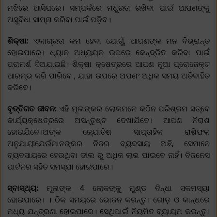
ମଝିରେ ଆସିପରେ। ସମ୍ପର୍କରେ ମଧୁରତା ରଖିବା ପାଇଁ ଆପଣଙ୍କୁ
ଅସୁବିଧା ସାମ୍ନା କରିବା ପାଇଁ ପଡ଼ିବ।
ଶିକ୍ଷା:
ଏକାଗ୍ରତା କମ ହେବା ଯୋଗୁଁ, ଆପଣଙ୍କ ମନ ବିଭ୍ରାନ୍ତ
ହୋଇପାରେ। ଧ୍ୟାନ ଅଧ୍ୟୟନ ଉପରେ କେନ୍ଦ୍ରିତ କରିବା ପାଇଁ
ପରାମର୍ଶ ଦିଅଯାଇଛି। ଶିକ୍ଷା କ୍ଷେତ୍ରରେ ଆପଣ ନୂଆ ପ୍ରୋଜେକ୍ଟ
ଆରମ୍ଭ କରି ପାରିବେ , ଯାହା ଉପରେ ଅପଣଂ ଅଧିକ ସମୟ ଅତିବାହିତ
କରିବେ।
ବୃତ୍ତିଗତ ଜୀବନ:
ଏହି ମୂଳାଙ୍କର ଲୋକମନେ କଠିନ ପରିଶ୍ରମ ସତ୍ବେ
କାର୍ଯ୍ୟକ୍ଷେତ୍ରରେ ଅସନ୍ତୁଷ୍ଟ ଦେଖାଯିବେ। ଆପଣ ନିରାଶ
ହୋଇଯିବେ।ଅଙ୍କ ଜ୍ଯୋତିଷ ସାପ୍ତାହିକ ରାଶିଫଳ
ଅନୁଯାୟୀଯେଉଁମାନଙ୍କର ନିଜର ବ୍ୟବସାୟ ଅଛି, ସେମାନେ
ବ୍ୟବସାୟରେ ହେଉଥିବା ଡୀଲ ରୁ ଅଧିକ ଲାଭ ପାଇବେ ନାହିଁ। ବିଜନେସ
ପାର୍ଟନର ସହିତ ସମସ୍ଯା ହୋଇପାରେ।
ସ୍ବାସ୍ଥ୍ୟ:
ମୂଳାଙ୍କ 4 ଲୋକଙ୍କୁ ମୁଣ୍ଡ ବିନ୍ଧା ସକମସ୍ୟା
ହୋଇପାରେ। । ଠିକ ସମୟରେ ଭୋଜନ କରନ୍ତୁ। ଗୋଡ଼ ଓ କାନ୍ଧରେ
ମଧ୍ୟ ଯନ୍ତ୍ରଣା ହୋଇପାରେ। ସେଥିପାଇଁ ନିୟମିତ ବ୍ୟାୟମ କରନ୍ତୁ।