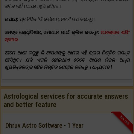
କରିବ ନାହିଁ। ଆପଣ ଖୁସି ରହିବେ।
ଉପାୟ:
ପ୍ରତିଦିନ "ଓଁ ଭୌମାୟ ନମଃ" ଜପ କରନ୍ତୁ।
ସମସ୍ତ ଜ୍ୟୋତିଷୀୟ ସମାଧାନ ପାଇଁ କ୍ଲିକ କରନ୍ତୁ:
ଅନଲାଇନ ଶପିଂ
ସ୍ଟୋର
ଆମେ ଆଶା କରୁଛୁ କି ଆପଣଙ୍କୁ ଆମର ଏହି ବ୍ଲଗ ନିଶ୍ଚିତ ପସନ୍ଦ
ଆସିଥିବ। ଯଦି ଏପରି ହୋଇଥାଏ ତେବେ ଆପଣ ନିଜର ଅନ୍ୟ
ଶୁଭଚିନ୍ତକଙ୍କ ସହିତ ନିଶ୍ଚିତ ଶେୟାର କରନ୍ତୁ । ଧନ୍ୟବାଦ !
Astrological services for accurate answers
and better feature
33% OFF
Dhruv Astro Software - 1 Year