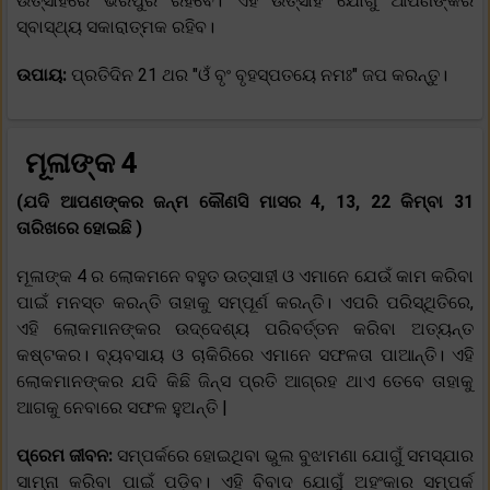
ଉତ୍ସାହରେ ଭରପୁର ରହିବେ। ଏହି ଉତ୍ସାହ ଯୋଗୁଁ ଆପଣଙ୍କର
ସ୍ବାସ୍ଥ୍ୟ ସକାରାତ୍ମକ ରହିବ।
ଉପାୟ:
ପ୍ରତିଦିନ 21 ଥର "ଓଁ ବୃଂ ବୃହସ୍ପତୟେ ନମଃ" ଜପ କରନ୍ତୁ।
ମୂଳାଙ୍କ 4
(ଯଦି ଆପଣଙ୍କର ଜନ୍ମ କୌଣସି ମାସର 4, 13, 22 କିମ୍ବା 31
ତାରିଖରେ ହୋଇଛି )
ମୂଳାଙ୍କ 4 ର ଲୋକମନେ ବହୁତ ଉତ୍ସାହୀ ଓ ଏମାନେ ଯେଉଁ କାମ କରିବା
ପାଇଁ ମନସ୍ତ କରନ୍ତି ତାହାକୁ ସମ୍ପୂର୍ଣ କରନ୍ତି। ଏପରି ପରିସ୍ଥିତିରେ,
ଏହି ଲୋକମାନଙ୍କର ଉଦ୍ଦେଶ୍ୟ ପରିବର୍ତ୍ତନ କରିବା ଅତ୍ୟନ୍ତ
କଷ୍ଟକର। ବ୍ୟବସାୟ ଓ ଚାକିରିରେ ଏମାନେ ସଫଳତା ପାଆନ୍ତି। ଏହି
ଲୋକମାନଙ୍କର ଯଦି କିଛି ଜିନ୍ସ ପ୍ରତି ଆଗ୍ରହ ଥାଏ ତେବେ ତାହାକୁ
ଆଗକୁ ନେବାରେ ସଫଳ ହୁଅନ୍ତି |
ପ୍ରେମ ଜୀବନ:
ସମ୍ପର୍କରେ ହୋଇଥିବା ଭୁଲ ବୁଝାମଣା ଯୋଗୁଁ ସମସ୍ଯାର
ସାମ୍ନା କରିବା ପାଇଁ ପଡ଼ିବ। ଏହି ବିବାଦ ଯୋଗୁଁ ଅହଂକାର ସମ୍ପର୍କ