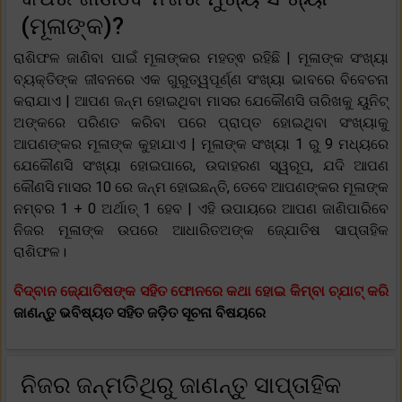
(ମୂଳାଙ୍କ)?
ରାଶିଫଳ ଜାଣିବା ପାଇଁ ମୂଳାଙ୍କର ମହତ୍ଵ ରହିଛି | ମୂଳାଙ୍କ ସଂଖ୍ୟା
ବ୍ୟକ୍ତିଙ୍କ ଜୀବନରେ ଏକ ଗୁରୁତ୍ୱପୂର୍ଣ୍ଣ ସଂଖ୍ୟା ଭାବରେ ବିବେଚନା
କରାଯାଏ | ଆପଣ ଜନ୍ମ ହୋଇଥିବା ମାସର ଯେକୌଣସି ତାରିଖକୁ ୟୁନିଟ୍
ଅଙ୍କରେ ପରିଣତ କରିବା ପରେ ପ୍ରାପ୍ତ ହୋଇଥିବା ସଂଖ୍ୟାକୁ
ଆପଣଙ୍କର ମୂଳାଙ୍କ କୁହାଯାଏ | ମୂଳାଙ୍କ ସଂଖ୍ୟା 1 ରୁ 9 ମଧ୍ୟରେ
ଯେକୌଣସି ସଂଖ୍ୟା ହୋଇପାରେ, ଉଦାହରଣ ସ୍ୱରୂପ, ଯଦି ଆପଣ
କୌଣସି ମାସର 10 ରେ ଜନ୍ମ ହୋଇଛନ୍ତି, ତେବେ ଆପଣଙ୍କର ମୂଳାଙ୍କ
ନମ୍ବର 1 + 0 ଅର୍ଥାତ୍ 1 ହେବ | ଏହି ଉପାୟରେ ଆପଣ ଜାଣିପାରିବେ
ନିଜର ମୂଳାଙ୍କ ଉପରେ ଆଧାରିତଅଙ୍କ ଜ୍ଯୋତିଷ ସାପ୍ତାହିକ
ରାଶିଫଳ।
ବିଦ୍ବାନ ଜ୍ଯୋତିଷଙ୍କ ସହିତ ଫୋନରେ କଥା ହୋଇ କିମ୍ବା ଚ୍ଯାଟ୍ କରି
ଜାଣନ୍ତୁ ଭବିଷ୍ୟତ ସହିତ ଜଡ଼ିତ ସୂଚନା ବିଷୟରେ
ନିଜର ଜନ୍ମତିଥିରୁ ଜାଣନ୍ତୁ ସାପ୍ତାହିକ