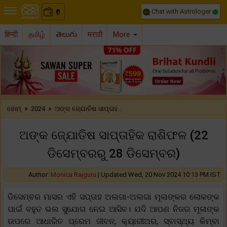
Chat with Astrologer
0
₹
हिन्दी
தமிழ்
తెలుగు
मराठी
More
Previous
Nex
»
»
ହୋମ୍
2024
ଅଙ୍କ ଜ୍ଯୋତିଷ ସାପ୍ତାହ..
ଅଙ୍କ ଜ୍ଯୋତିଷ ସାପ୍ତାହିକ ରାଶିଫଳ (22
ଡିସେମ୍ବରରୁ 28 ଡିସେମ୍ବର)
Author:
Monica Rajguru
|
Updated Wed, 20 Nov 2024 10:13 PM IST
ଡିସେମ୍ବର ମାସର ଏହି ସପ୍ତାହ ଅଲଗା-ଅଲଗା ମୂଳାଙ୍କର ଲୋକଙ୍କ
ପାଇଁ ବହୁତ ଭଲ ସୁଯୋଗ ନେଇ ଆସିବ। ଯଦି ଆପଣ ନିଜର ମୂଳାଙ୍କ
ଉପରେ ଆଧାରିତ ପ୍ରେମ ଜୀବନ, କ୍ୟାରୀଅର, ସ୍ବାସ୍ଥ୍ୟ କିମ୍ବା