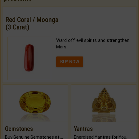
Red Coral / Moonga
(3 Carat)
Ward off evil spirits and strengthen
Mars.
BUY NOW
Gemstones
Yantras
Buy Genuine Gemstones at Best Prices.
Energised Yantras for You.