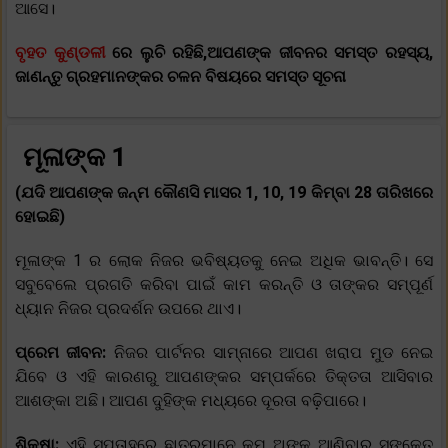
ଆସେ।
ବୃହତ କୁଣ୍ଡଳୀ
ରେ ଲୁଚି ରହିଛି,ଆପଣଙ୍କ ଜୀବନର ସମସ୍ତ ରହସ୍ୟ,
ଜାଣନ୍ତୁ ଗ୍ରହମାନଙ୍କର ଚଳନ ବିଷୟରେ ସମସ୍ତ ସୂଚନା
ମୂଳାଙ୍କ 1
(ଯଦି ଆପଣଙ୍କ ଜନ୍ମ କୌଣସି ମାସର 1, 10, 19 କିମ୍ବା 28 ତାରିଖରେ
ହୋଇଛି)
ମୂଳାଙ୍କ 1 ର ଲୋକ ନିଜର ଭବିଷ୍ୟତକୁ ନେଇ ଅଧିକ ଭାବନ୍ତି। ସେ
ସବୁବେଲେ ପ୍ରଗତି କରିବା ପାଇଁ କାମ କରନ୍ତି ଓ ତାଙ୍କର ସମ୍ପୂର୍ଣ
ଧ୍ୟାନ ନିଜର ପ୍ରଦର୍ଶନ ଉପରେ ଥାଏ।
ପ୍ରେମ ଜୀବନ:
ନିଜର ପାର୍ଟନର ସାମ୍ନାରେ ଆପଣ ଖରାପ ମୁଡ ନେଇ
ଯିବେ ଓ ଏହି କାରଣରୁ ଆପଣଙ୍କର ସମ୍ପର୍କରେ ତିକ୍ତତା ଆସିବାର
ଆଶଙ୍କା ଅଛି। ଆପଣ ଦୁହିଙ୍କ ମଧ୍ୟରେ ଦୂରତା ବଢ଼ିପାରେ।
ଶିକ୍ଷା:
ଏହି ସପ୍ତାହରେ ଛାତ୍ରମାନେ କମ ଅଙ୍କ ଆଣିବାର ସଙ୍କେତ