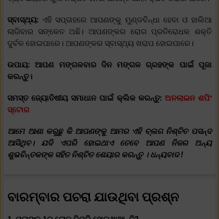
ସ୍ବାସ୍ଥ୍ୟ:
ଏହି ସପ୍ତାହରେ ଆପଣଙ୍କୁ ମୁଣ୍ଡବିନ୍ଧା ହେବା ଓ ହାଲିଆ
ଲାଗିବାର ସଙ୍କେତ ଅଛି। ଆପଣଙ୍କର ରୋଗ ପ୍ରତିରୋଧକ ଶକ୍ତି
ଦୁର୍ବଳ ହୋଇପାରେ। ଆପଣଙ୍କର ସ୍ବାସ୍ଥ୍ୟ ଖରାପ ହୋଇପାରେ।
ଉପାୟ: ଆପଣ ମଙ୍ଗଳବାର ଦିନ ମଙ୍ଗଳ ଗ୍ରହଙ୍କ ପାଇଁ ପୂଜା
କରନ୍ତୁ।
ସମସ୍ତ ଜ୍ୟୋତିଷୀୟ ସମାଧାନ ପାଇଁ କ୍ଲିକ କରନ୍ତୁ:
ଅନଲାଇନ ଶପିଂ
ସ୍ଟୋର
ଆମେ ଆଶା କରୁଛୁ କି ଆପଣଙ୍କୁ ଆମର ଏହି ବ୍ଲଗ ନିଶ୍ଚିତ ପସନ୍ଦ
ଆସିଥିବ। ଯଦି ଏପରି ହୋଇଥାଏ ତେବେ ଆପଣ ନିଜର ଅନ୍ୟ
ଶୁଭଚିନ୍ତକଙ୍କ ସହିତ ନିଶ୍ଚିତ ଶେୟାର କରନ୍ତୁ । ଧନ୍ୟବାଦ !
ବାରମ୍ବାର ପଚରା ଯାଉଥିବା ପ୍ରଶ୍ନ