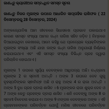
ଜାଣନ୍ତୁ କ୍ୟାରୀଅର ସମ୍ବନ୍ଧିତ ସମସ୍ତ ସୂଚନା
ଜାଣନ୍ତୁ ନିଜର ମୂଳାଙ୍କ ଉପରେ ଆଧାରିତ ସାପ୍ତାହିକ ରାଶିଫଳ ( 22
ଡିସେମ୍ବରରୁ 28 ଡିସେମ୍ବର, 2024)
ଅଙ୍କଜ୍ଯୋତିଷ ଆମ ଜୀବନରେ ସିଧାସଳଖ ପ୍ରଭାବ ପକାଇଥାଏ
କାରଣ ସମସ୍ତ ସଂଖ୍ୟା ଆମର ଜନ୍ମ ତାରିଖ ସହିତ ଜଡ଼ିତ | ନିମ୍ନରେ
ଦିଆଯାଇଥିବା ଲେଖାରେ, ଆମେ କହିଛୁ ଯେ ପ୍ରତ୍ୟେକ ବ୍ୟକ୍ତିଙ୍କର
ମୂଳାଙ୍କ ସଂଖ୍ୟା ଅଛି ଯାହା ତାଙ୍କ ଜନ୍ମ ତାରିଖ ଅନୁଯାୟୀ ନିର୍ଣ୍ଣୟ
କରାଯାଇଥାଏ ଏବଂ ଏହି ସମସ୍ତ ସଂଖ୍ୟା ବିଭିନ୍ନ ଗ୍ରହ ଦ୍ୱାରା
ପରିଚାଳିତ ହୋଇଥାଏ |
ମୂଳାଙ୍କ 1 ଉପରେ ସୂର୍ଯ୍ୟ ଦେବଙ୍କର ଆଧିପତ୍ୟ ଅଛି। ଚନ୍ଦ୍ରମା
ମୂଳାଙ୍କ 2 ର ସ୍ବାମୀ ଅଟନ୍ତି । ଅଙ୍କ 3 ଉପରେ ଦେବ ଗୁରୁ
ବୃହସ୍ପତିଙ୍କର ସ୍ଵାମିତ୍ଵ ଅଛି ଓ ରାହୁ ଅଙ୍କ 4 ର ରାଜା ଅଟନ୍ତି ।
ଅଙ୍କ 5 ବୁଧ ଗ୍ରହ ଦ୍ବାରା ଶାସିତ । 6 ମୂଳାଙ୍କର ରାଜା ଶୁକ୍ର ଦେବ ଓ
7 ଅଙ୍କ କେତୁ ଗ୍ରହଙ୍କ ଦ୍ବାରା ଶାସିତ । ଶନି ଦେବଙ୍କୁ ଅଙ୍କ 8 ର
ସ୍ବାମୀ ବିବେଚନା କରାଯାଏ। ଅଙ୍କ 9 ମଙ୍ଗଳ ଦେବଙ୍କର ଅଙ୍କ । ଏହି
ଗ୍ରହମାନଙ୍କର ପରିବର୍ତ୍ତନ ଯୋଗୁଁ ମଣିଷ ଜୀବନରେ ପରିବର୍ତ୍ତନ