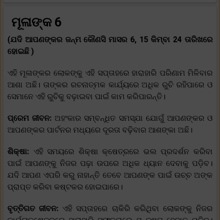
ମୂଳାଙ୍କ 6
(ଯଦି ଆପଣଙ୍କର ଜନ୍ମ କୌଣସି ମାସର 6, 15 କିମ୍ବା 24 ତାରିଖରେ
ହୋଇଛି )
ଏହି ମୂଳାଙ୍କର ଲୋକଙ୍କୁ ଏହି ସପ୍ତାହରେ ହାରାହାରି ପରିଣାମ ମିଳିବାର
ଆଶା ଅଛି। ତାଙ୍କର ରଚନାତ୍ମକ କାର୍ଯ୍ୟରେ ଅଧିକ ରୁଚି ରହିପାରେ ଓ
ସେମାନେ ଏହି ରୁଚିକୁ ବଢ଼ାଇବା ପାଇଁ କାମ କରିପାରନ୍ତି।
ପ୍ରେମ ଜୀବନ:
ଅହଂକାର ସମ୍ବନ୍ଧିତ ସମସ୍ଯା ଯୋଗୁଁ ଆପଣଙ୍କର ଓ
ଆପଣଙ୍କର ପାର୍ଟନର ମଧ୍ୟରେ ଦୂରତା ବଢ଼ିବାର ଆଶଙ୍କା ଅଛି।
ଶିକ୍ଷା:
ଏହି ସମୟରେ ଶିକ୍ଷା କ୍ଷେତ୍ରରେ ଭଲ ପ୍ରଦର୍ଶନ କରିବା
ପାଇଁ ଆପଣଙ୍କୁ ନିଜର ପଢ଼ା ଉପରେ ଅଧିକ ଧ୍ୟାନ ଦେବାକୁ ପଡ଼ିବ।
ଯଦି ଆପଣ ଏପରି କରୁ ନାହାନ୍ତି ତେବେ ଆପଣଙ୍କ ପାଇଁ ଉଚ୍ଚ ଅଙ୍କ
ପ୍ରାପ୍ତ କରିବା କଷ୍ଟକର ହୋଇପାରେ।
ବୃତ୍ତିଗତ ଜୀବନ:
ଏହି ସପ୍ତାହରେ ଚାକିରି କରିଥିବା ଲୋକଙ୍କୁ ନିଜର