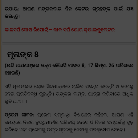
ଉପାୟ: ଆପଣ ମଙ୍ଗଳବାର ଦିନ କେଟଉ ଗ୍ରହଙ୍କ ପାଇଁ ଯଜ୍ଞ
କରନ୍ତୁ।
କାଳସର୍ପ ଦୋଷ ରିପୋର୍ଟ୍ – କାଳ ସର୍ପ ଯୋଗ କ୍ଯାଲକୁଲେଟର
ମୂଳାଙ୍କ 8
(ଯଦି ଆପଣଙ୍କର ଜନ୍ମ କୌଣସି ମାସର 8, 17 କିମ୍ବା 26 ତାରିଖରେ
ହୋଇଛି)
ଏହି ମୂଳାଙ୍କର ଲୋକ ସିଦ୍ଧାନ୍ତରେ ଚାଲିବ ପସନ୍ଦ କରନ୍ତି ଓ କାମକୁ
ନେଇ ପ୍ରତିବଦ୍ଧ ରୁହନ୍ତି। ତାଙ୍କର ଲମ୍ବା ଯାତ୍ରା କରିବାରେ ଅଧିକ
ରୁଚି ଥାଏ। ।
ପ୍ରେମ ଜୀବନ:
ପ୍ରେମ ସମ୍ବନ୍ଧ ବିଷୟରେ କହିଲେ, ଆପଣ ଏହି
ସମୟରେ ନିଜର ବୁଦ୍ଧିମାନୀର ପରିଚୟ ଦେବେ ଓ ନିଜର ସମ୍ପର୍କକୁ ଦୃଢ଼
କରିବେ ଏବଂ ପ୍ରେମକୁ ଉଚ୍ଚ ସ୍ତରକୁ ନେବାକୁ ପଦକ୍ଷେପ ନେବେ।