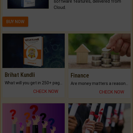
software features, delivered from
Cloud.
BUY NOW
Brihat Kundli
Finance
What will you get in 250+ pages Colored Brihat Kundli.
Are money matters a reason for the dark-circles under your eyes?
CHECK NOW
CHECK NOW