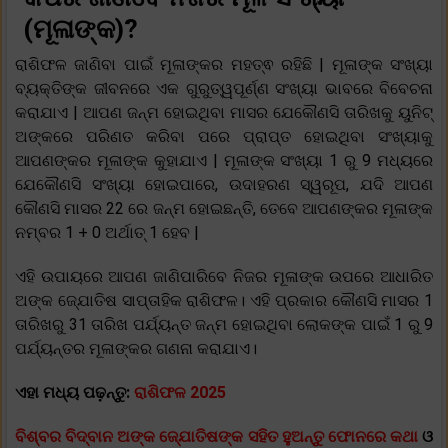
(ମୂଳାଙ୍କ)?
ରାଶିଫଳ ଜାଣିବା ପାଇଁ ମୂଳାଙ୍କର ମହତ୍ଵ ରହିଛି | ମୂଳାଙ୍କ ସଂଖ୍ୟା
ବ୍ୟକ୍ତିଙ୍କ ଜୀବନରେ ଏକ ଗୁରୁତ୍ୱପୂର୍ଣ୍ଣ ସଂଖ୍ୟା ଭାବରେ ବିବେଚନା
କରାଯାଏ | ଆପଣ ଜନ୍ମ ହୋଇଥିବା ମାସର ଯେକୌଣସି ତାରିଖକୁ ୟୁନିଟ୍
ଅଙ୍କରେ ପରିଣତ କରିବା ପରେ ପ୍ରାପ୍ତ ହୋଇଥିବା ସଂଖ୍ୟାକୁ
ଆପଣଙ୍କର ମୂଳାଙ୍କ କୁହାଯାଏ | ମୂଳାଙ୍କ ସଂଖ୍ୟା 1 ରୁ 9 ମଧ୍ୟରେ
ଯେକୌଣସି ସଂଖ୍ୟା ହୋଇପାରେ, ଉଦାହରଣ ସ୍ୱରୂପ, ଯଦି ଆପଣ
କୌଣସି ମାସର 22 ରେ ଜନ୍ମ ହୋଇଛନ୍ତି, ତେବେ ଆପଣଙ୍କର ମୂଳାଙ୍କ
ନମ୍ବର 1 + 0 ଅର୍ଥାତ୍ 1 ହେବ |
ଏହି ଉପାୟରେ ଆପଣ ଜାଣିପାରିବେ ନିଜର ମୂଳାଙ୍କ ଉପରେ ଆଧାରିତ
ଅଙ୍କ ଜ୍ଯୋତିଷ ସାପ୍ତାହିକ ରାଶିଫଳ। ଏହି ପ୍ରକାର କୌଣସି ମାସର 1
ତାରିଖରୁ 31 ତାରିଖ ପର୍ଯ୍ୟନ୍ତ ଜନ୍ମ ହୋଇଥିବା ଲୋକଙ୍କ ପାଇଁ 1 ରୁ 9
ପର୍ଯ୍ୟନ୍ତର ମୂଳାଙ୍କର ଗଣନା କରାଯାଏ।
ଏହା ମଧ୍ୟ ପଢ଼ନ୍ତୁ:
ରାଶିଫଳ 2025
ବିଶ୍ବର ବିଦ୍ବାନ ଅଙ୍କ ଜ୍ଯୋତିଷଙ୍କ ସହିତ ହୁଅନ୍ତୁ ଫୋନରେ କଥା
ଓ