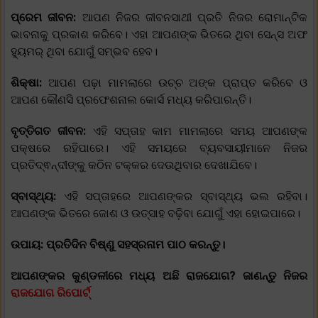
ପ୍ରେମ ଜୀବନ:
ଆପଣ ନିଜର ଜୀବନସାଥୀ ପ୍ରତି ନିଜର ରୋମାନ୍ଟିକ
ଭାବନାକୁ ପ୍ରକାଶ କରିବେ। ଏହା ଆପଣଙ୍କ ଭିତରେ ଥିବା ସେନ୍ସ ଅଫ
ହ୍ୟୁମର୍ ଥିବା ଯୋଗୁଁ ସମ୍ଭବ ହେବ।
ଶିକ୍ଷା:
ଆପଣ ପଢ଼ା ମାମଲାରେ ଉଚ୍ଚ ଅଙ୍କ ପ୍ରାପ୍ତ କରିବେ ଓ
ଆପଣ କୌଣସି ପ୍ରଫେଶନାଲ କୋର୍ସ ମଧ୍ୟ କରିପାରନ୍ତି।
ବୃତ୍ତିଗତ ଜୀବନ:
ଏହି ସପ୍ତାହ କାମ ମାମଲାରେ ସମୟ ଆପଣଙ୍କ
ପକ୍ଷରେ ରହିପାରେ। ଏହି ସମୟରେ ବ୍ୟବସାୟୀମାନେ ନିଜର
ପ୍ରତିଦ୍ଵନ୍ଦୀଙ୍କୁ କଠିନ ଟକ୍କର ଦେଉଥିବାର ଦେଖାଯିବେ।
ସ୍ବାସ୍ଥ୍ୟ:
ଏହି ସପ୍ତାହରେ ଆପଣଙ୍କର ସ୍ବାସ୍ଥ୍ୟ ଭଲ ରହିବା।
ଆପଣଙ୍କ ଭିତରେ ଜୋଶ ଓ ଉତ୍ସାହ ବଢ଼ିବା ଯୋଗୁଁ ଏହା ହୋଇପାରେ।
ଉପାୟ: ପ୍ରତିଦିନ ବିଷ୍ଣୁ ସହସ୍ରନାମ ପାଠ କରନ୍ତୁ।
ଆପଣଙ୍କର କୁଣ୍ଡଳୀରେ ମଧ୍ୟ ଅଛି ରାଜଯୋଗ? ଜାଣନ୍ତୁ ନିଜର
ରାଜଯୋଗ ରିପୋର୍ଟ୍