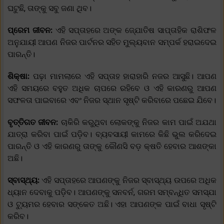
ଘଟୁଛି, ତାଙ୍କୁ ସବୁ ଜଣା ଥିବ।
ପ୍ରେମ ଜୀବନ:
ଏହି ସପ୍ତାହରେ ଅଙ୍କ ଜ୍ଯୋତିଷ ସାପ୍ତାହିକ ରାଶିଫଳ
ଅନୁଯାୟୀ ଆପଣ ନିଜର ପାର୍ଟନର ସହିତ ମୁଲ୍ୟବାନ ସମ୍ପର୍କ ହରାଇଦେଇ
ପାରନ୍ତି।
ଶିକ୍ଷା:
ପଢ଼ା ମାମଲାରେ ଏହି ସପ୍ତାହ ହାରାହାରି ନଜର ଆସୁଛି। ଆପଣ
ଏହି ସମୟରେ ବହୁତ ଅଧିକ ଚାପରେ ରହିବେ ଓ ଏହି କାରଣରୁ ଆପଣ
ସଫଳତା ପାଇବାରେ ଏବଂ ନିଜର ସ୍ଥାନ ସୃଷ୍ଟି କରିବାରେ ପଛେଇ ଯିବେ।
ବୃତ୍ତିଗତ ଜୀବନ:
ଚାକିରି କରୁଥିବା ଲୋକଙ୍କୁ ନିଜର କାମ ପାଇଁ ଅଯଥା
ଯାତ୍ରା କରିବା ପାଇଁ ପଡ଼ିବ। ବ୍ୟବସାୟୀ କାମରେ କିଛି ଭୁଲ କରିଦେଇ
ପାରନ୍ତି ଓ ଏହି କାରଣରୁ ତାଙ୍କୁ କୌଣସି ବଡ଼ କ୍ଷତି ହେବାର ଆଶଙ୍କା
ଅଛି।
ସ୍ବାସ୍ଥ୍ୟ:
ଏହି ସପ୍ତାହରେ ଆପଣଙ୍କୁ ନିଜର ସ୍ବାସ୍ଥ୍ୟ ଉପରେ ଅଧିକ
ଧ୍ୟାନ ଦେବାକୁ ପଡ଼ିବ। ଆପଣଙ୍କୁ ସନବର୍ନ, ଗରମ ସମ୍ବନ୍ଧିତ ସମସ୍ଯା
ଓ ଟ୍ୟୁମର ହେବାର ସଙ୍କେତ ଅଛି। ଏହା ଆପଣଙ୍କ ପାଇଁ ବାଧା ସୃଷ୍ଟି
କରିବ।