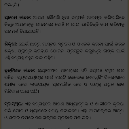
କରନ୍ତି।
ପ୍ରେମ ଜୀବନ:
ଆପଣ କୌଣସି ନୂଆ ସମ୍ପର୍କ ଆରମ୍ଭ କରିପାରିବେ
କିନ୍ତୁ ଆପଣଙ୍କୁ ଭାବନାରେ ବୋହି ନ ଯାଇ ଭାବିଚିନ୍ତି କାମ କରିବାକୁ
ପରାମର୍ଶ ଦିଆଯାଇଛି।
ଶିକ୍ଷା:
ଯେଉଁ ଛାତ୍ର ମାସ୍ଟର ସ୍ଟଡିସ ଓ ପିଏଚଡି କରିବା ପାଇଁ ଉଚ୍ଚ
ଶିକ୍ଷା ପ୍ରାପ୍ତ କରିବାର ଯୋଜନା ପ୍ରସ୍ତୁତ କରୁଛନ୍ତି, ତାଙ୍କ ପାଇଁ
ଏହି ସପ୍ତାହ ବହୁତ ଭଲ ରହିବ।
ବୃତ୍ତିଗତ ଜୀବନ:
କ୍ୟାରୀଅର ମାମଲାରେ ଏହି ସପ୍ତାହ ବହୁତ ଭଲ
ରହିବ। ବ୍ୟବସାୟୀଙ୍କ ପାଇଁ ମଲ୍ଟି ଲେଭେଲ ନେଟୱର୍କିଂ ବିଜନେସରେ
ଶମୀଳ ହେବା ଲାଭଦାୟକ ପ୍ରମାଣିତ ହେବ ଓ ତାଙ୍କୁ ଅଧିଳ ଲାଭ
ମିଳିବାର ଆଶା ଅଛି।
ସ୍ବାସ୍ଥ୍ୟ:
ଏହି ସପ୍ତାହରେ ଆପଣ ଆଧ୍ୟାତ୍ମିକ ଓ ଶାରୀରିକ କ୍ରିୟା
ପରି ଯୋଗ ଓ ଧ୍ୟାନରେ ସମୟ କଟାଇବେ। ଏହା ଆପଣଙ୍କର ଆତ୍ମା
ଓ ଶରୀର ଉପରେ ସକାରାତ୍ମକ ପ୍ରଭାବ ପକାଇବ।