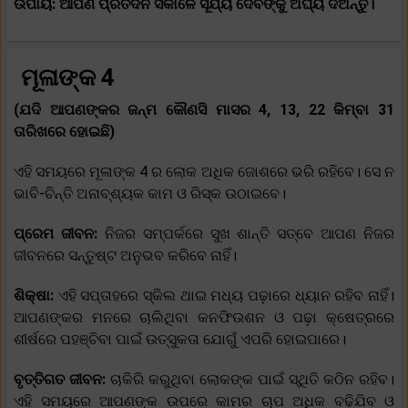
ଉପାୟ: ଆପଣ ପ୍ରତିଦିନ ସକାଳେ ସୂର୍ଯ୍ୟ ଦେବଙ୍କୁ ଅର୍ଘ୍ୟ ଦିଅନ୍ତୁ।
ମୂଳାଙ୍କ 4
(ଯଦି ଆପଣଙ୍କର ଜନ୍ମ କୌଣସି ମାସର 4, 13, 22 କିମ୍ବା 31
ତାରିଖରେ ହୋଇଛି)
ଏହି ସମୟରେ ମୂଳାଙ୍କ 4 ର ଲୋକ ଅଧିକ ଜୋଶରେ ଭରି ରହିବେ। ସେ ନ
ଭାବି-ଚିନ୍ତି ଅନାବ୍ଶ୍ୟକ କାମ ଓ ରିସ୍କ ଉଠାଇବେ।
ପ୍ରେମ ଜୀବନ:
ନିଜର ସମ୍ପର୍କରେ ସୁଖ ଶାନ୍ତି ସତ୍ବେ ଆପଣ ନିଜର
ଜୀବନରେ ସନ୍ତୁଷ୍ଟ ଅନୁଭବ କରିବେ ନାହିଁ।
ଶିକ୍ଷା:
ଏହି ସପ୍ତାହରେ ସ୍କିଲ ଥାଇ ମଧ୍ୟ ପଢ଼ାରେ ଧ୍ୟାନ ରହିବ ନାହିଁ।
ଆପଣଙ୍କର ମନରେ ଚାଲିଥିବା କନଫିଉଶନ ଓ ପଢ଼ା କ୍ଷେତ୍ରରେ
ଶୀର୍ଷରେ ପହଞ୍ଚିବା ପାଇଁ ଉତ୍ସୁକତା ଯୋଗୁଁ ଏପରି ହୋଇପାରେ।
ବୃତ୍ତିଗତ ଜୀବନ:
ଚାକିରି କରୁଥିବା ଲୋକଙ୍କ ପାଇଁ ସ୍ଥିତି କଠିନ ରହିବ।
ଏହି ସମୟରେ ଆପଣଙ୍କ ଉପରେ କାମର ଚାପ ଅଧିକ ବଢ଼ିଯିବ ଓ