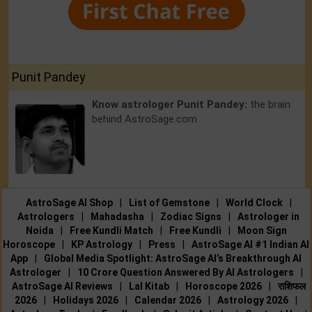
Punit Pandey
Know astrologer Punit Pandey:
the brain
behind AstroSage.com
AstroSage AI Shop
|
List of Gemstone
|
World Clock
|
Astrologers
|
Mahadasha
|
Zodiac Signs
|
Astrologer in
Noida
|
Free Kundli Match
|
Free Kundli
|
Moon Sign
Horoscope
|
KP Astrology
|
Press
|
AstroSage AI #1 Indian AI
App
|
Global Media Spotlight: AstroSage AI’s Breakthrough AI
Astrologer
|
10 Crore Question Answered By AI Astrologers
|
AstroSage AI Reviews
|
Lal Kitab
|
Horoscope 2026
|
राशिफल
2026
|
Holidays 2026
|
Calendar 2026
|
Astrology 2026
|