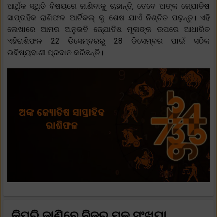
ଆର୍ଥିକ ସ୍ଥିତି ବିଷୟରେ ଜାଣିବାକୁ ଚାହାନ୍ତି, ତେବେ ଅଙ୍କ ଜ୍ଯୋତିଷ
ସାପ୍ତାହିକ ରାଶିଫଳ ଆର୍ଟିକଲ୍ କୁ ଶେଷ ଯାଏଁ ନିଶ୍ଚିତ ପଢ଼ନ୍ତୁ। ଏହି
ଲେଖାରେ ଆମର ଅନୁଭବି ଜ୍ଯୋତିଷ ମୂଳାଙ୍କ ଉପରେ ଆଧାରିତ
ଏହିରାଶିଫଳ 22 ଡିସେମ୍ବରରୁ 28 ଡିସେମ୍ବର ପାଇଁ ସଠିକ
ଭବିଷ୍ୟବାଣୀ ପ୍ରଦାନ କରିଛନ୍ତି।
କିପରି ଜାଣିବେ ନିଜର ମୂଳ ସଂଖ୍ୟା