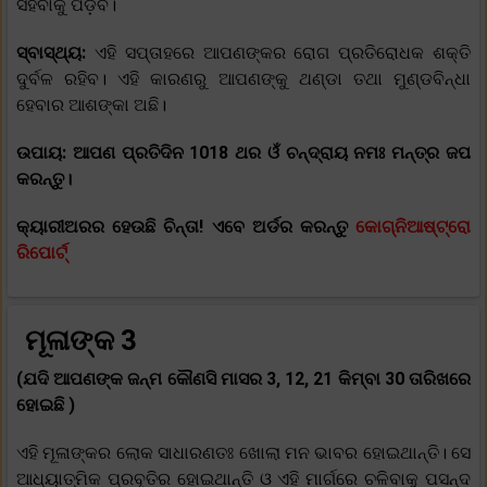
ସହିବାକୁ ପଡ଼ିବ।
ସ୍ବାସ୍ଥ୍ୟ:
ଏହି ସପ୍ତାହରେ ଆପଣଙ୍କର ରୋଗ ପ୍ରତିରୋଧକ ଶକ୍ତି
ଦୁର୍ବଳ ରହିବ। ଏହି କାରଣରୁ ଆପଣଙ୍କୁ ଥଣ୍ଡା ତଥା ମୁଣ୍ଡବିନ୍ଧା
ହେବାର ଆଶଙ୍କା ଅଛି।
ଉପାୟ: ଆପଣ ପ୍ରତିଦିନ 1018 ଥର ଓଁ ଚନ୍ଦ୍ରାୟ ନମଃ ମନ୍ତ୍ର ଜପ
କରନ୍ତୁ।
କ୍ୟାରୀଅରର ହେଉଛି ଚିନ୍ତା! ଏବେ ଅର୍ଡର କରନ୍ତୁ
କୋଗ୍ନିଆଷ୍ଟ୍ରୋ
ରିପୋର୍ଟ୍
ମୂଳାଙ୍କ 3
(ଯଦି ଆପଣଙ୍କ ଜନ୍ମ କୌଣସି ମାସର 3, 12, 21 କିମ୍ବା 30 ତାରିଖରେ
ହୋଇଛି )
ଏହି ମୂଳାଙ୍କର ଲୋକ ସାଧାରଣତଃ ଖୋଲା ମନ ଭାବର ହୋଇଥାନ୍ତି। ସେ
ଆଧ୍ୟାତ୍ମିକ ପ୍ରବୃତିର ହୋଇଥାନ୍ତି ଓ ଏହି ମାର୍ଗରେ ଚଳିବାକୁ ପସନ୍ଦ