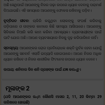
ଅଛି ସେଥିପାଇଁ ଆପଣଙ୍କୁ ନିଜର ପଢ଼ା ଉପରେ ଧ୍ୟାନ ଦେବାକୁ ପରାମର୍ଶ
ଦିଅଯାଇଛି। ଏହି ସମୟରେ ଆପଣଙ୍କୁ ଫୋକସ ରଖିବାକୁ ପଡ଼ିବ।
ବୃତ୍ତିଗତ ଜୀବନ:
ଚାକିରି କରୁଥିବା ଲୋକଙ୍କୁ ସଂଘର୍ଷ କରିବାକୁ
ପଡ଼ିପାରେ ଓ ତାଙ୍କର କାମରେ କିଛି ସମସ୍ଯା ଆସିପାରେ। ଆପଣଙ୍କୁ
ସିଡିଉଲ ତିଆରି କରି କାମ କରିବା ଆବଶ୍ୟକ। ବ୍ୟବସାୟୀଙ୍କ ପାଇଁ
ଘାଟି ଯୋଗ ଅଛି। ଆପଣ ବ୍ୟବସାୟରେ ନିଜକୁ ଦୃଢ଼ କରିପାରିବେ ନାହିଁ।
ସ୍ବାସ୍ଥ୍ୟ:
ଆପଣଙ୍କର ରୋଗ ପ୍ରତିରୋଧକ ଶକ୍ତି ଦୁର୍ବଳ ହେବା ଯୋଗୁଁ
ଆପଣଙ୍କୁ ସନବର୍ନ ଏଲାର୍ଜି ଇତ୍ୟାଦି ହୋଇପାରେ। ଆପଣ ନିଜର ଅଧିକ
ଧ୍ୟାନ ରଖିବେ ଓ ନିଜର ଶାରୀରିକ ଫିଟନେସ ଉପରେ ଧ୍ୟାନ ଦେବେ।
ଉପାୟ: ଶନିବାର ଦିନ ଶନି ଗ୍ରହଙ୍କ ପାଇଁ ଯଜ୍ଞ କରନ୍ତୁ।
ମୂଳାଙ୍କ 2
(ଯଦି ଆପଣଙ୍କର ଜନ୍ମ କୌଣସି ମାସର 2, 11, 20 କିମ୍ବା 29
ତାରିଖରେ ହୋଇଛି)