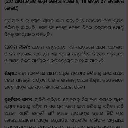
(ଯଦି ଆପଣଙ୍କର ଜନ୍ମ କୌଣସି ମାସର 9, 18 କିମ୍ବା 27 ତାରିଖରେ
ହୋଇଛି)
ମୂଳାଙ୍କ 9 ର ଲୋକ ଶୀଘ୍ର କାମ କରନ୍ତି ଓ ସମୟରେ କାମ ପୂରଣ
କରିବାକୁ ଭାବନ୍ତି। ସେମାନେ କେବେ କେବେ ନିଜର ତତ୍ପରତା ଯୋଗୁଁ
ନିଜକୁ ସମସ୍ଯାରେ ପକାନ୍ତି।
ପ୍ରେମ ଜୀବନ:
ପ୍ରେମ ସମ୍ବନ୍ଧରେ ଏହି ସପ୍ତାହରେ ଆପଣ ଅହଂକାର
ଓ ଜିଦ ଦେଖେଇ ପାରନ୍ତି। ଏହା ଦ୍ବାରା ସମ୍ପର୍କରେ ତିକ୍ତତା ବଢ଼ିପାରେ
ଓ ଆପଣ ନିଜର ପାର୍ଟନର ପ୍ରତି ସଚ୍ଚୋଟ ନ ହୋଇ ପାରନ୍ତି।
ଶିକ୍ଷା:
ପଢ଼ା ମାମଲାରେ ଆପଣ ଅଧିକ ପ୍ରୟାସ କରିବାକୁ ନେଇ ଧର୍ଯ୍ୟ
ହରାଇ ପାରନ୍ତି। ଧର୍ଯ୍ୟର ଅଭାବ କାରଣରୁ ଆପଣ ଶିକ୍ଷା କ୍ଷେତ୍ରରେ
ଉଚ୍ଚ ଅଙ୍କ ପ୍ରାପ୍ତ କରିବାରେ ପଛେଇ ଯିବେ।
ବୃତ୍ତିଗତ ଜୀବନ:
ଚାକିରି କରିଥିବା ଲୋକଙ୍କୁ ନିଜ କାମ ଉପରେ ଅଧିକ
ଧ୍ୟାନ ଦେବାକୁ ପଡ଼ିବ ଓ ଏକାଗ୍ର ହୋଇ କାମ କରିବାକୁ ପଡ଼ିବ। ଯଦି
ଆପଣ ଏପରି କରନ୍ତି ନାହିଁ ତେବେ ଆପଣଙ୍କ ଦ୍ବାରା କିଛି ଭୁଲ
ହୋଇଯାଇପାରେ। ଅଙ୍କ ଜ୍ଯୋତିଷ ସାପ୍ତାହିକ ରାଶିଫଳ ଅନୁଯାୟୀ
ବ୍ୟବସାୟରେ ଭୁଲ ନିଷ୍ପତି ନେଇ ପାରନ୍ତି ଯାହା କ୍ଷତି କରାଇ ପାରେ।