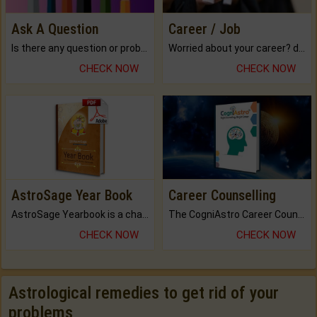
Ask A Question
Career / Job
Is there any question or problem lingering.
Worried about your career? don't know what is.
CHECK NOW
CHECK NOW
AstroSage Year Book
Career Counselling
AstroSage Yearbook is a channel to fulfill your dreams and destiny.
The CogniAstro Career Counselling Report is the most comprehensive report available on this topic.
CHECK NOW
CHECK NOW
Astrological remedies to get rid of your
problems