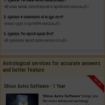
1. ମୂଳାଙ୍କ 1ର ଲୋକ କିପରି ହୋଇଥାଆନ୍ତି?
ଏହି ଲୋକ ସାହସୀ, ଆତ୍ମବିଶ୍ବାସୀ ଓ ସ୍ବାଭିମାନୀ ହୋଇଥାନ୍ତି।
2. ମୂଳାଙ୍କ 4 ଲୋକଙ୍କର କ’ଣ ଗୁଣ ଥାଏ?
ଏମାନେ ଚତୁର ଓ କୂଟନୀତିଜ୍ଞ ହୋଇଥାନ୍ତି।
3. ମୂଳାଙ୍କ 7ର ସ୍ବାମୀ ଗ୍ରହା କିଏ?
ଏହି ମୂଳାଙ୍କର ସ୍ବାମୀ ଗ୍ରହ କେଟଉ ଅଟନ୍ତି।
Astrological services for accurate answers
and better feature
33% OFF
Dhruv Astro Software - 1 Year
'Dhruv Astro Software'
brings you
the most advanced astrology