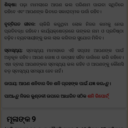
ଶିକ୍ଷା:
ପଢ଼ା ମାମଲାରେ ଆପଣ ଭଲ ପରିଣାମ ପାଇବା ସ୍ଥିତିରେ
ରହିବେ ଏବଂ ଆପଣଙ୍କ ଭିତରେ ସକାରାତ୍ମକ ଊର୍ଜା ରହିବ।
ବୃତ୍ତିଗତ ଜୀବନ:
ଚାକିରି କରୁଥିବା ଲୋକ ନିଜର କାମକୁ ନେଇ
ପ୍ରତିବଦ୍ଧ ରହିବେ। କାର୍ଯ୍ୟକ୍ଷେତ୍ରରେ ତାଙ୍କର ନାମ ଓ ପ୍ରତିଷ୍ଠା
ବଢ଼ିବ। ବ୍ୟବସାୟୀଙ୍କୁ ଭଲ ଲାଭ କରିବାର ସୁଯୋଗ ମିଳିବ।
ସ୍ବାସ୍ଥ୍ୟ:
ସ୍ବାସ୍ଥ୍ୟ ମାମଲାରେ ଏହି ସପ୍ତାହ ଆପଣଙ୍କ ପାଇଁ
ଅନୁକୂଳ ରହିବ। ଆପଣ ଜୋଷ ଓ ଉତ୍ସାହ ସହିତ ଊର୍ଜାରେ ଭରି ରହିବେ।
ଏହା ଦ୍ବାରା ଆପଣଙ୍କର ସ୍ବାସ୍ଥ୍ୟ ଭଲ ରହିବ ଓ ଆପଣଙ୍କୁ କୌଣସି
ବଡ଼ ସ୍ବାସ୍ଥ୍ୟ ସମସ୍ଯା ହେବ ନାହିଁ।
ଉପାୟ: ଆପଣ ଶନିବାର ଦିନ ଶନି ଗ୍ରହଙ୍କ ପାଇଁ ଯଜ୍ଞ କରନ୍ତୁ।
ପାଆନ୍ତୁ ନିଜର କୁଣ୍ଡଳୀ ଉପରେ ଆଧାରିତ ସଠିକ
ଶନି ରିପୋର୍ଟ୍
ମୂଳାଙ୍କ 9