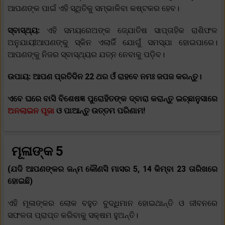
ଆପଣଙ୍କ ପାଇଁ ଏହି ସ୍ଥିତିକୁ ସମ୍ଭାଳିବା କଷ୍ଟକର ହେବ।
ସ୍ବାସ୍ଥ୍ୟ:
ଏହି ସମୟରେଅଙ୍କ ଜ୍ଯୋତିଷ ସାପ୍ତାହିକ ରାଶିଫଳ
ଅନୁଯାୟୀଆପଣଙ୍କୁ ସ୍କିନ ଏଲାର୍ଜି ଯୋଗୁଁ ସମସ୍ଯା ହୋଇପାରେ।
ଆପଣଙ୍କୁ ନିଜର ସ୍ବାସ୍ଥ୍ୟର ଯତ୍ନ ନେବାକୁ ପଡ଼ିବ।
ଉପାୟ: ଆପଣ ପ୍ରତିଦିନ 22 ଥର ଓଁ ରାହବେ ନମଃ ଜପଜ କରନ୍ତୁ।
ଏବେ ଘରେ ବାସି ବିଶେଷଜ୍ଞ ପୁରୋହିତଙ୍କ ଦ୍ବାରା କରାନ୍ତୁ ଇଚ୍ଛାନୁସାରେ
ଅନଲାଇନ ପୂଜା
ଓ ପାଆନ୍ତୁ ଉତ୍ତମ ପରିଣାମ!
ମୂଳାଙ୍କ 5
(ଯଦି ଆପଣଙ୍କର ଜନ୍ମ କୌଣସି ମାସର 5, 14 କିମ୍ବା 23 ତାରିଖରେ
ହୋଇଛି)
ଏହି ମୂଳାଙ୍କର ଲୋକ ବହୁତ ବୁଦ୍ଧିମାନ ହୋଇଥାନ୍ତି ଓ ଜୀବନରେ
ସଫଳତା ପ୍ରାପ୍ତ କରିବାକୁ ସକ୍ଷମ ହୁଅନ୍ତି।