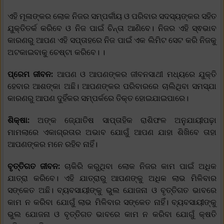
ଏହି ମୂଳାଙ୍କର ଲୋକ ନିଜର ସମ୍ପର୍କୀୟ ଓ ପରିବାର ସଦସ୍ୟଙ୍କର ସହିତ
ଯୁକ୍ତିତର୍କ କରିବେ ଓ ନିଜ ପାଇଁ ଚିନ୍ତା ଆଣିବେ। ନିଜର ଏହି ସ୍ଵଭାବ
କାରଣରୁ ଆପଣ ଏହି ସପ୍ତାହରେ ନିଜ ପାଇଁ ଏକ ଲିମିଟ ସେଟ କରି ନିଜକୁ
ଅଟକାଇବାକୁ ଚେଷ୍ଟା କରିବେ। ।
ପ୍ରେମ ଜୀବନ:
ଆପଣ ଓ ଆପଣଙ୍କର ଜୀବନସାଥୀ ମଧ୍ୟରେ ଯୁକ୍ତି
ହେବାର ଆଶଙ୍କା ଅଛି। ଆପଣଙ୍କର ପରିବାରରେ ଚାଲିଥିବା ସମସ୍ଯା
କାରଣରୁ ଆପଣ ଦୁହିଁକର ସମ୍ପର୍କରେ ତିକ୍ତ ହୋଇଯାଇପାରେ।
ଶିକ୍ଷା:
ଅଙ୍କ ଜ୍ଯୋତିଷ ସାପ୍ତାହିକ ରାଶିଫଳ ଅନୁଯାୟୀପଢ଼ା
ମାମଲାରେ ଏକାଗ୍ରତାର ଅଭାବ ଯୋଗୁଁ ଆପଣ ଯାହା ଶିଖିବେ ତାହା
ଆପଣଙ୍କର ମନେ ରହିବ ନାହିଁ।
ବୃତ୍ତିଗତ ଜୀବନ:
ଚାକିରି କରୁଥିବା ଲୋକ ନିଜର କାମ ପାଇଁ ଅଧିକ
ଯାତ୍ରା କରିବେ। ଏହି ଯାତ୍ରାରୁ ଆପଣଙ୍କୁ ଅଧିକ ଲାଭ ମିଳିବାର
ସଙ୍କେତ ଅଛି। ବ୍ୟବସାୟୀଙ୍କୁ ଭୁଲ ଯୋଜନା ଓ ବୃତ୍ତିଗତ ଭାବରେ
କାମ ନ କରିବା ଯୋଗୁଁ ଲାଭ ମିଳିବାର ସଙ୍କେତ ନାହିଁ। ବ୍ୟବସାୟୀଙ୍କୁ
ଭୁଲ ଯୋଜନା ଓ ବୃତ୍ତିଗତ ଭାବରେ କାମ ନ କରିବା ଯୋଗୁଁ କ୍ଷତି