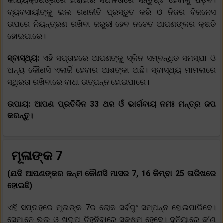
କାର୍ଯ୍ୟକ୍ଷେତ୍ରରେ ହାରାହାରି ସଫଳତାରେ ସନ୍ତୁଷ୍ଟ ହେବାକୁ ପଡ଼ିବ।
ବ୍ୟବସାୟୀଙ୍କୁ ଭଲ ରଣନୀତି ପ୍ରସ୍ତୁତ କରି ଓ ନିଜର ବିଜନେସ
ଉପରେ ନିୟନ୍ତ୍ରଣ ରଖିବା ଜରୁରୀ ହେବ ନଚେତ ଆପଣଙ୍କର କ୍ଷତି
ହୋଇପାରେ।
ସ୍ବାସ୍ଥ୍ୟ:
ଏହି ସପ୍ତାହରେ ଆପଣଙ୍କୁ ସ୍କିନ ସମ୍ବନ୍ଧିତ ସମସ୍ଯା ଓ
ଅନ୍ୟ କୌଣସି ଏଲାର୍ଜି ହେବାର ଆଶଙ୍କା ଅଛି। ସ୍ବାସ୍ଥ୍ୟ ମାମଲାରେ
ସ୍ଥିରତା ରଖିବାରେ ବାଧା ଉତ୍ପନ୍ନ ହୋଇପାରେ।
ଉପାୟ: ଆପଣ ପ୍ରତିଦିନ 33 ଥର ଓଁ ଭାର୍ଗବାୟ ନମଃ ମନ୍ତ୍ର ଜପ
କରନ୍ତୁ।
ମୂଳାଙ୍କ 7
(ଯଦି ଆପଣଙ୍କର ଜନ୍ମ କୌଣସି ମାସର 7, 16 କିମ୍ବା 25 ତାରିଖରେ
ହୋଇଛି)
ଏହି ସପ୍ତାହରେ ମୂଳାଙ୍କ 7ର ଲୋକ ସର୍ବଗୁଂ ସମ୍ପନ୍ନ ହୋଇପାରିବେ।
ସେମାନେ ଭଲ ଓ ଖରାପ ଚିହ୍ନିବାରେ ସକ୍ଷମ ହେବେ। ଦୁନିୟାରେ କ’ଣ