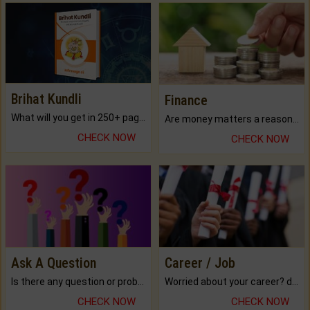
Brihat Kundli
Finance
What will you get in 250+ pages Colored Brihat Kundli.
Are money matters a reason for the dark-circles under your eyes?
CHECK NOW
CHECK NOW
Ask A Question
Career / Job
Is there any question or problem lingering.
Worried about your career? don't know what is.
CHECK NOW
CHECK NOW