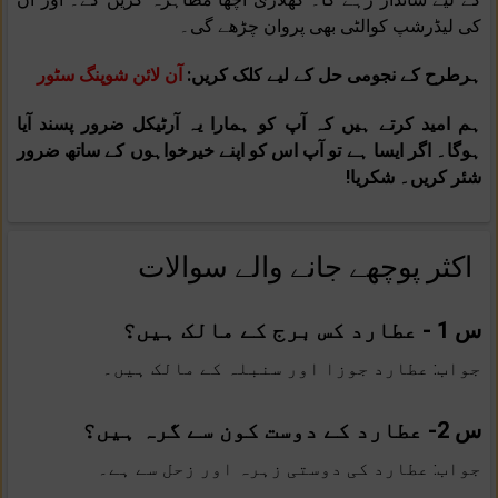
کی لیڈرشپ کوالٹی بھی پروان چڑھے گی۔
ہرطرح کے نجومی حل کے لیے کلک کریں:
آن لائن شوپنگ سٹور
ہم امید کرتے ہیں کہ آپ کو ہمارا یہ آرٹیکل ضرور پسند آیا
ہوگا۔ اگر ایسا ہے تو آپ اس کو اپنے خیرخواہوں کے ساتھ ضرور
شئر کریں۔ شکریا!
اکثر پوچھے جانے والے سوالات
س 1 - عطارد کس برج کے مالک ہیں؟
جواب: عطارد جوزا اور سنبلہ کے مالک ہیں۔
س 2- عطارد کے دوست کون سے گرہ ہیں؟
جواب: عطارد کی دوستی زہرہ اور زحل سے ہے۔