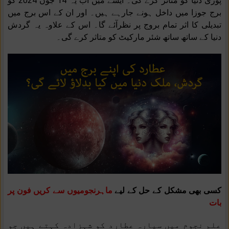
پوری دنیا کو متاثر کرے گی۔ ایسے میں اب یہ 14 جون 2024 کو
برج جوزا میں داخل ہونے جارہے ہیں۔ اور ان کے اس برج میں
تبدیلی کا اثر تمام بروج پر نظرآئے گا۔ اس کے علاوہ یہ گردش
دنیا کے ساتھ ساتھ شئر مارکیٹ کو متاثر کرے گی۔
کسی بھی مشکل کے حل کے لیے
ماہرنجومیوں سے کریں فون پر
بات
علم نجوم میں سیارہ عطارد کو شہزادہ کہتے ہیں جو