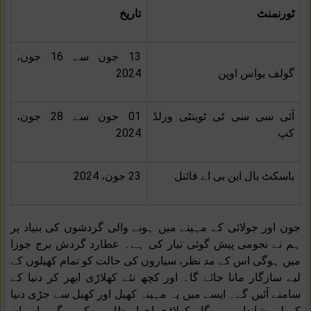
ٹورنمنٹ
تاریخ
13 جون سے 16 جون،
2024
گولف یواس اوپن
آئی سی سی ٹی ٹوینٹی ورلڈ
01 جون سے 28 جون،
2024
کپ
باسکٹ بال این بی اے فائنل
23 جون، 2024
جون اور جولائی کے مہینے میں ہونے والی گردشوں کی بنیاد پر
ہم نے نجومی پیش گوئی تیار کی ہے۔ عطارد گردش برج جوزا
میں ہوگی اس کے مد نظر، سیاروں کی حالت کو تمام کھیلوں کے
لیے سازگار مانا جائے گا۔ اور کچھ نئے کھلاڑی ابھر کر دنیا کے
سامنے آئیں گے۔ ایسے میں یہ مہینہ کھیل اور کھیل سے جڑی دنیا
کے لیے شاندار رہے گا۔ کھلاڑی اچھا مظاہرہ کریں گے۔ اور ان