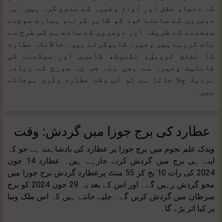
کہ دنیا، عقل اور آواز وغیرہ کے منبع گرہ ہیں۔ یہ
دوسروں کے سامنے خود کو ظاہر کرنے، ہمارے سوچنے
سمجھنے کے طریقہ اور دوسروں کے ساتھ ہم کس طرح سے
بات کررہے ہیں وغیرہ قابوکرتے ہیں۔ حالانکہ عطارد
کا تعلق ٹرویل، تکنیک، کامرس اور سیکھنے کی
قابلیت وغیرہ سے بھی ہے۔ جب یہ سورج کے زیادہ
نزدیک چلا جاتا ہے تو اس وقت عطارد وکری ہوجاتے
ہیں۔
عطارد کی برج جوزا میں گردش: وقت
ویدک علم نجوم میں برج جوزا پر عطارد کی بادشاہت ہے جو کہ
اپنے ہی برج میں گردش کرنے جارہے ہیں۔ عطارد 14 جون
2024 کی رات 10 بج کر 55 منٹ پرعطارد گردش برج جوزا میں
محو گردش رہیں گے۔ اور اس کے بعد یہ 29 جون 2024 کو برج
سرطان میں گردش کریں گے۔ چلیے جانتے ہیں کہ اس ملک ونیا
پر کیا اثر پڑے گا۔