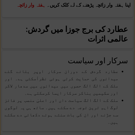
اپنا ہفتہ وار زائچہ پڑھنے کے لے کلک کریں۔
ہفتہ وار زائچہ
عطارد کی برج جوزا میں گردش:
عالمی اثرات
سرکار اور سیاست
عطارد گردش کے دوران سرکار اوپر بتائے گئے
میدانوں کی حمایت کرتی ہوئی نظرآسکتی ہے۔ اور
ملک کے الگ الگ حصوں میں میدانوں میں سدھار لاکر
اور سکیمیں بناکر سرکار ایسا کرسکتی ہے۔
ملک کے الگ الگ سیاست داں اور اعلیٰ منصب پر فائز
لوگ اہم ترین توجہ دے سکتے ہیں۔ ساتھ ہی یہ لوگوں
سے جڑنے اور ان کی بات سنتے ہوئے دکھائی دے سکتے
ہیں۔