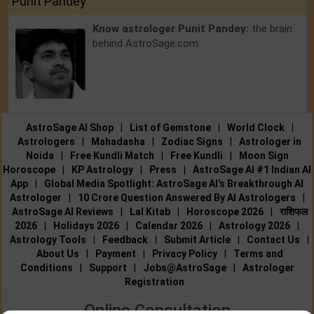
Punit Pandey
Know astrologer Punit Pandey:
the brain
behind AstroSage.com
AstroSage AI Shop
|
List of Gemstone
|
World Clock
|
Astrologers
|
Mahadasha
|
Zodiac Signs
|
Astrologer in
Noida
|
Free Kundli Match
|
Free Kundli
|
Moon Sign
Horoscope
|
KP Astrology
|
Press
|
AstroSage AI #1 Indian AI
App
|
Global Media Spotlight: AstroSage AI’s Breakthrough AI
Astrologer
|
10 Crore Question Answered By AI Astrologers
|
AstroSage AI Reviews
|
Lal Kitab
|
Horoscope 2026
|
राशिफल
2026
|
Holidays 2026
|
Calendar 2026
|
Astrology 2026
|
Astrology Tools
|
Feedback
|
Submit Article
|
Contact Us
|
About Us
|
Payment
|
Privacy Policy
|
Terms and
Conditions
|
Support
|
Jobs@AstroSage
|
Astrologer
Registration
Online Consultation