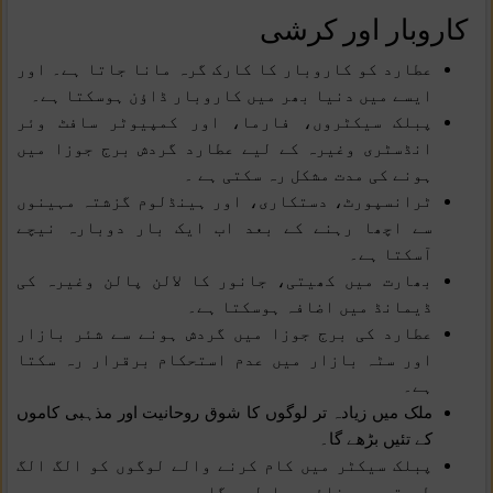
کاروبار اور کرشی
عطارد کو کاروبار کا کارک گرہ مانا جاتا ہے۔ اور
ایسے میں دنیا بھر میں کاروبار ڈاؤن ہوسکتا ہے۔
پبلک سیکٹروں، فارما، اور کمپیوٹر سافٹ وئر
انڈسٹری وغیرہ کے لیے عطارد گردش برج جوزا میں
ہونے کی مدت مشکل رہ سکتی ہے ۔
ٹرانسپورٹ، دستکاری، اور ہینڈلوم گزشتہ مہینوں
سے اچھا رہنے کے بعد اب ایک بار دوبارہ نیچے
آسکتا ہے۔
بھارت میں کھیتی، جانور کا لالن پالن وغیرہ کی
ڈیمانڈ میں اضافہ ہوسکتا ہے۔
عطارد کی برج جوزا میں گردش ہونے سے شئر بازار
اور سٹہ بازار میں عدم استحکام برقرار رہ سکتا
ہے۔
ملک میں زیادہ تر لوگوں کا شوق روحانیت اور مذہبی کاموں
کے تئیں بڑھے گا۔
پبلک سیکٹر میں کام کرنے والے لوگوں کو الگ الگ
طریقوں سے فائدہ حاصل ہوگا۔