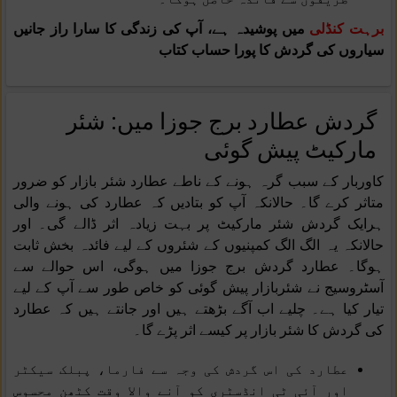
برہت کنڈلی
میں پوشیدہ ہے، آپ کی زندگی کا سارا راز جانیں
سیاروں کی گردش کا پورا حساب کتاب
گردش عطارد برج جوزا میں: شئر
مارکیٹ پیش گوئی
کاوربار کے سبب گرہ ہونے کے ناطے عطارد شئر بازار کو ضرور
متاثر کرے گا۔ حالانکہ آپ کو بتادیں کہ عطارد کی ہونے والی
ہرایک گردش شئر مارکیٹ پر بہت زیادہ اثر ڈالے گی۔ اور
حالانکہ یہ الگ الگ کمپنیوں کے شئروں کے لیے فائدہ بخش ثابت
ہوگا۔ عطارد گردش برج جوزا میں ہوگی، اس حوالے سے
آسٹروسیج نے شئربازار پیش گوئی کو خاص طور سے آپ کے لیے
تیار کیا ہے۔ چلیے اب آگے بڑھتے ہیں اور جانتے ہیں کہ عطارد
کی گردش کا شئر بازار پر کیسے اثر پڑے گا۔
عطارد کی اس گردش کی وجہ سے فارما، پبلک سیکٹر
اور آئی ٹی انڈسٹری کو آنے والا وقت کٹھن محسوس