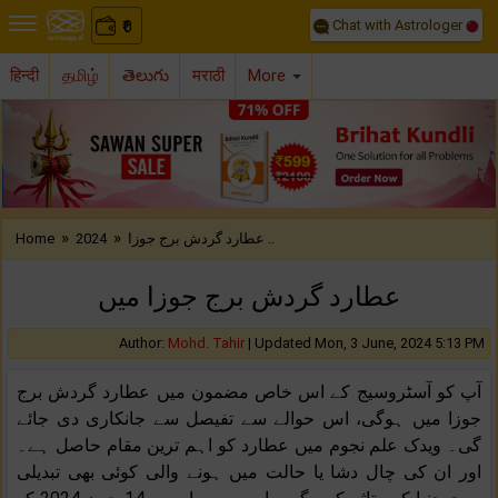
Chat with Astrologer
0
₹
हिन्दी
தமிழ்
తెలుగు
मराठी
More
Previous
Nex
»
»
Home
2024
عطارد گردش برج جوزا ..
عطارد گردش برج جوزا میں
Author:
Mohd. Tahir
|
Updated Mon, 3 June, 2024 5:13 PM
آپ کو آسٹروسیج کے اس خاص مضمون میں عطارد گردش برج
جوزا میں ہوگی، اس حوالے سے تفیصل سے جانکاری دی جائے
گی۔ ویدک علم نجوم میں عطارد کو اہم ترین مقام حاصل ہے۔
اور ان کی چال دشا یا حالت میں ہونے والی کوئی بھی تبدیلی