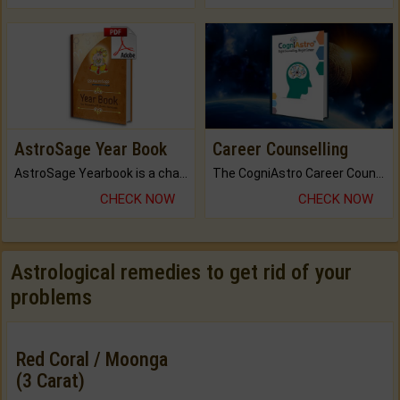
AstroSage Year Book
Career Counselling
AstroSage Yearbook is a channel to fulfill your dreams and destiny.
The CogniAstro Career Counselling Report is the most comprehensive report available on this topic.
CHECK NOW
CHECK NOW
Astrological remedies to get rid of your
problems
Red Coral / Moonga
(3 Carat)