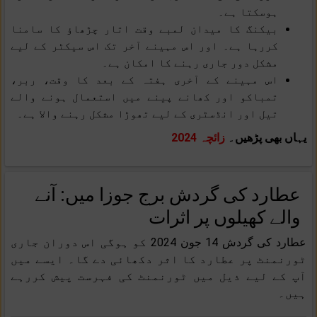
ہوسکتا ہے۔
بیکنگ کا میدان لمبے وقت اتار چڑھاؤ کا سامنا
کررہا ہے۔ اور اس مہینے آخر تک اس سیکٹر کے لیے
مشکل دور جاری رہنے کا امکان ہے۔
اس مہینے کے آخری ہفتہ کے بعد کا وقت، ربر،
تمباکو اور کھانے پینے میں استعمال ہونے والے
تیل اور انڈسٹری کے لیے تھوڑا مشکل رہنے والا ہے۔
یہاں بھی پڑھیں۔
زائچہ 2024
عطارد کی گردش برج جوزا میں: آنے
والے کھیلوں پر اثرات
عطارد کی گردش 14 جون 2024 کو ہوگی اس دوران جاری
ٹورنمنٹ پر عطارد کا اثر دکھائی دے گا۔ ایسے میں
آپ کے لیے ذیل میں ٹورنمنٹ کی فہرست پیش کررہے
ہیں۔