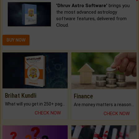
'Dhruv Astro Software'
brings you
the most advanced astrology
software features, delivered from
Cloud.
BUY NOW
Brihat Kundli
Finance
What will you get in 250+ pages Colored Brihat Kundli.
Are money matters a reason for the dark-circles under your eyes?
CHECK NOW
CHECK NOW