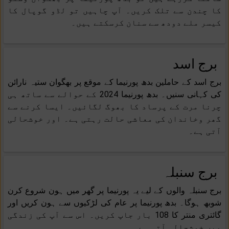
کا چندن سے تلک کریں۔ آپ چاہیں تو لڈو گوپال کا
کیسر ملے دودھ سے سنان کرسکتے ہیں۔
برج اسد
برج اسد کے حاملین بدھ پورنیما کے موقع پر بھگوان ستیہ نارائن
کی کہانی سنیں۔ بدھ پورنیما 2024 کے حوالے سے ساتھ ہی
چرنا مرت کے پرساد کا بھوگ لگائیں۔ ایسا کرنے سے
گھر وخاندان کی معاشی حالت رہتی ہے۔ اور خوشحالی
آتی ہے۔
برج سنبلہ
برج سنبلہ والوں کے لیے یہ پورنیما پر گھر میں ہون شروع کرن
شوبھ ہوگا۔ بدھ پورنیما پر عام کی لڑکیوں سے ہون کریں اور
گائتری منتر کا 108 بار جاپ کریں۔ اس سے آپ کی زندگی
میں خوشحالی آتی ہے۔