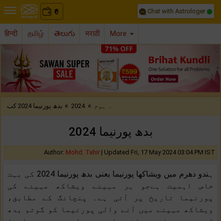
Chat with Astrologer
0
₹
हिन्दी
தமிழ்
తెలుగు
मराठी
More
Previous
Nex
»
»
بدھ پورنیما 2024 کب ..
ہوم
2024
بدھ پورنیما 2024
Author:
Mohd. Tahir
|
Updated Fri, 17 May 2024 03:04 PM IST
ہندو دھرم میں ویشاکھا پورنیما یعنی بدھ پورنیما 2024 کی بہت
خاص اہمیت ہےجو ہر مہینے ویشاکھ مہینے کی
پورنیما تاریخ پر آتی ہے۔ پنچانگ کے مطابق،
ویشاکھ مہینے میں آنے والی پورنیما کو گوتم بدھ