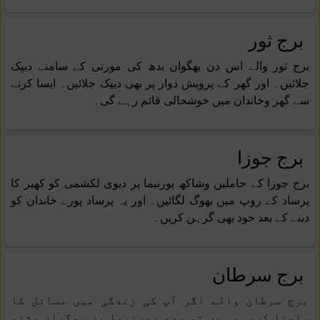
برج ثور
برج ثور والے اس دن بھگوان بدھ کی مورتی کے سامنے دیپک
جلائیں۔ اور گھر کے پرویش دوار پر بھی دیپک جلائیں۔ ایسا کرنے
سے گھر وخاندان میں خوشحالی قائم رہے گی۔
برج جوزا
برج جوزا کے حاملین وشاکھ پورنیما پر دیوی لکشمی کو کھیر کا
پرساد کے روپ میں بھوگ لگائیں۔ اور یہ پرساد پورے خاندان کو
دینے کے بعد خود بھی گرہن کریں۔
برج سرطان
برج سرطان والے اگر آپ کی زندگی میں مسائل کا
سامنا کررہے ہیں تو بدھ پورنیما پر بھگوان وشنو