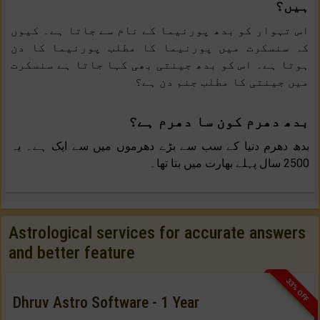
ہیں؟
اس تہوار کو بدھ پورنیما کے نام سے جاتا ہے۔ کیوں
کہ سنسکرت میں پورنیما کا مطلب پورنیما کا دن
ہوتا ہے۔ اس کو بدھ جینتی بھی کہا جاتا ہے سنسکرت
میں جینتی کا مطلب جنم دن ہے؟
بدھ دھرم کون سا دھرم ہے؟
بدھ دھرم دنیا کے سب سے بڑے دھرموں میں سے ایک ہے۔ یہ
2500 سال پہلے بھارت میں بنا تھا۔
Astrological services for accurate answers
and better feature
33% OFF
Dhruv Astro Software - 1 Year