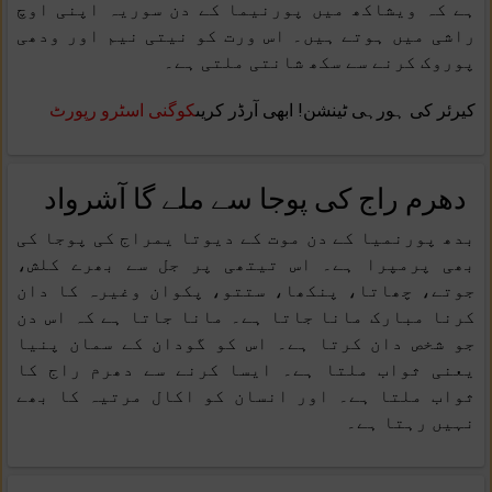
ہے کہ ویشاکھ میں پورنیما کے دن سوریہ اپنی اوچ
راشی میں ہوتے ہیں۔ اس ورت کو نیتی نیم اور ودھی
پوروک کرنے سے سکھ شانتی ملتی ہے۔
کیرئر کی ہورہی ٹینشن! ابھی آرڈر کریں
کوگنی اسٹرو رپورٹ
دھرم راج کی پوجا سے ملے گا آشرواد
بدھ پورنمیا کے دن موت کے دیوتا یمراج کی پوجا کی
بھی پرمپرا ہے۔ اس تیتھی پر جل سے بھرے کلش،
جوتے، چھاتا، پنکھا، ستتو، پکوان وغیرہ کا دان
کرنا مبارک مانا جاتا ہے۔ مانا جاتا ہے کہ اس دن
جو شخص دان کرتا ہے۔ اس کو گودان کے سمان پنیا
یعنی ثواب ملتا ہے۔ ایسا کرنے سے دھرم راج کا
ثواب ملتا ہے۔ اور انسان کو اکال مرتیہ کا بھے
نہیں رہتا ہے۔