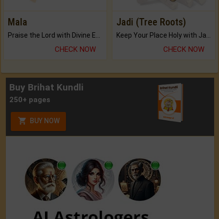
Mala
Jadi (Tree Roots)
Praise the Lord with Divine Energies of Mala.
Keep Your Place Holy with Jadi.
CHECK NOW
CHECK NOW
Buy Brihat Kundli
250+ pages
BUY NOW