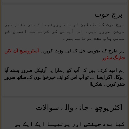
برج حوت
برج حوت کے حاملین کو بدھ پورنیما کے دن مندر میں
درشن ضرور دیں۔ اس اُپائی کو کرنے سے انسان کو
سبھی پاپ نشٹ ہوجاتے ہیں۔
ہر طرح کے نجومی حل کے لیے وزٹ کریں۔
آسٹروسیج آن لائن
شاپنگ سٹور
ہم امید کرتے ہیں کہ آپ کو ہمارا یہ آرٹیکل ضرور پسند آیا
ہوگا۔ اگر ایسا ہے تو آپ اس کو اپنے خیرخواہوں کے ساتھ ضرور
شئر کریں۔ شکریا!
اکثر پوچھے جانے والے سوالات
کیا بدھ جینتی اور پونییما ایک ایک ہی