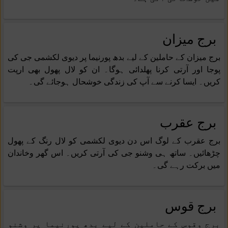
برج میزان
برج میزان کے حاملین کے لیے بدھ پورنیما پر دیوی لکشمی جی کی
پوجا اور آرتی کرنا پھلدائی ہوگا۔ ان کو لال پھول بھی ارپت
کریں۔ ایسا کرنے سے آپ کی زندگی خوشحال ہوجائے گی۔
برج عقرب
برج عقرب کے لوگ اس دن دیوی لکشمی کو لال رنگ کے پھول
چڑھائیں۔ ساتھ ہی وشنو جی کی آرتی کریں۔ اس گھر وخاندان
میں برکت رہے گی۔
برج قوس
برج وقوس کے حاملین کے لیے بدھ پورنیما پر وشنو