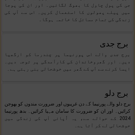
جی کی پول چاول کا بھوگ لگائیں۔ اور ان کی پوجا
میں پیلے پھولوں کا استعمال کریں۔ اس سے آپ کی
زندگی کی تمام مسائل کا خاتمہ ہوگا۔
برج جدی
برج جدی والے اس پورنیما پر چندرما کو ارگھیا
دیں۔ اور گھروخاندان کی کارآمدگی پر توجہ دیں۔
ایسا کرنے سے آپ کے گھر میں خوشحالی بنی رہتی ہے۔
برج دلو
برج دلو والے پورنیما کے دن غریبوں اور ضرورت مندوں کو بھوجن
کرائیں۔ اور ان کو ضرورت کا سامان مہیا کرائیں۔ بدھ پورنیما
2024 کے حوالے سے، یہ اُپائی آپ کی زندگی میں
خوشحالی لے کر آتا ہے۔