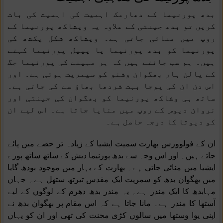
بدھ پورنیما کے دھارمک اہمیت کی اہمیت کی بات
کریں تو بدھ جینتی کے علاوہ یہ ویشاکھ پورنیما کے
روپ میں منائی جاتی ہے۔ ویشاکھ شکل پکشھ کی
پورنیما کو بدھ پورنیما یا پیپل پورنیما کہتے
ہیں۔ ہم سب جانتے ہیں کہ ہر مہینے کی پورنیما جگ
کے پالن ہار بھگوان وشنو کو سپمرپت ہوتی ہے۔ اور
اس دن ان کی پوجا بہت شردھا بھاؤ سے کی جاتی ہے۔
ساتھ ہی وشاکھ پورنیما کو بھگوان کی جینتی اور
نروان دیوس کے روپ میں منایا جاتا ہے۔ اس لیے ان
کو دیوتا کا درجہ حاصل ہے۔
ان کے فولوورس بھارت سمیت ایشیا کے زیادہ تر حصے میں پائے
جاتے ہیں۔ اور اس وجہ سے بدھ پورنیما دیش کے ساتھ ساتھ پورے
ایشیا میں منائی جاتی ہے۔ بھارت کے بہار میں موجود بودھ گایا
میں بھگوان بدھ کو سمرپت ایک مقدس تیرتھ ستھل ہے۔ جہاں
مہابدھ کا ایک مندر ہے۔ یہ مندر بدھ دھرم کے لوگوں کے لیے
آستھا کا مندر ہے۔ مانا جاتا ہے کہ اس مقام پر بھگوان بدھ نے
اپنی یوا وستھا میں سالوں کڑی محنت کی تھی اور ان کو یہاں