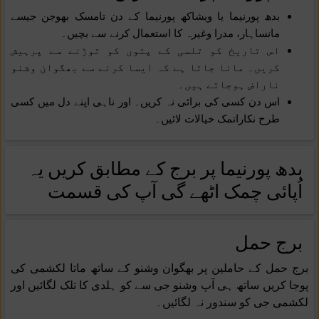
بدھ پورنیما یا ویشاکھ پورنیما کے دن تامسک بھوجن جیسے
مانساہار، مدرا وغیرہ کا استعمال کرنے سے بچیں۔
اس تاریخ کو تلسی کے پتوں کو توڑنے سے پرہیش
کریں۔ مانا جاتا ہے کہ ایسا کرنے سے بھگوان وشنو
ناراض ہوجاتے ہیں۔
اس دن کسی کی برائی نہ کریں۔ اور ناہی اپنے دل میں کسی
طرح نکاراتمک خیالات لائیں۔
بدھ پورنیما پر برج کے مطابق کریں یہ
اُپائی چمک اٹھے گی آپ کی قسمت
برج حمل
برج حمل کے حاملین پر بھگوان وشنو کے ساتھ ماتا لکشمی کی
پوجا کریں ساتھ ہی آپ وشنو جی سے کو ہلدی کا تلک لگائیں اور
لکشمی جی کو سندور نہ لگائیں۔