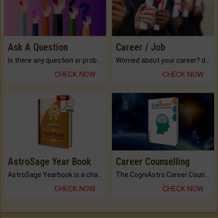
Ask A Question
Career / Job
Is there any question or problem lingering.
Worried about your career? don't know what is.
CHECK NOW
CHECK NOW
AstroSage Year Book
Career Counselling
AstroSage Yearbook is a channel to fulfill your dreams and destiny.
The CogniAstro Career Counselling Report is the most comprehensive report available on this topic.
CHECK NOW
CHECK NOW