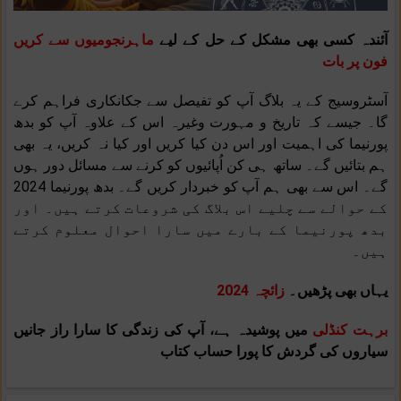
آئندہ کسی بھی مشکل کے حل کے لیے
ماہرنجومیوں سے کریں
فون پر بات
آسٹروسیج کے یہ بلاگ آپ کو تفیصل سے جکانکاری فراہم کرے
گا۔ جیسے کہ تاریخ و مہورت وغیرہ اس کے علاوہ آپ کو بدھ
پورنیما کی اہمیت اور اس دن کیا کریں اور کیا نہ کریں، یہ بھی
ہم بتائیں گے۔ ساتھ ہی کن اُپائیوں کو کرنے سے مسائل دور ہوں
گے۔ اس سے بھی ہم آپ کو خبردار کریں گے۔ بدھ پورنیما 2024
کے حوالے سے چلیے اس بلاگ کی شروعات کرتے ہیں۔ اور
بدھ پورنیما کے بارے میں سارا احوال معلوم کرتے
ہیں۔
یہاں بھی پڑھیں۔
زائچہ 2024
برہت کنڈلی
میں پوشیدہ ہے، آپ کی زندگی کا سارا راز جانیں
سیاروں کی گردش کا پورا حساب کتاب