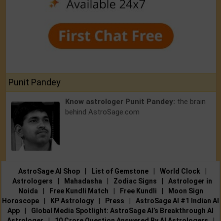
Punit Pandey
Know astrologer Punit Pandey:
the brain
behind AstroSage.com
AstroSage AI Shop
|
List of Gemstone
|
World Clock
|
Astrologers
|
Mahadasha
|
Zodiac Signs
|
Astrologer in
Noida
|
Free Kundli Match
|
Free Kundli
|
Moon Sign
Horoscope
|
KP Astrology
|
Press
|
AstroSage AI #1 Indian AI
App
|
Global Media Spotlight: AstroSage AI’s Breakthrough AI
Astrologer
|
10 Crore Question Answered By AI Astrologers
|