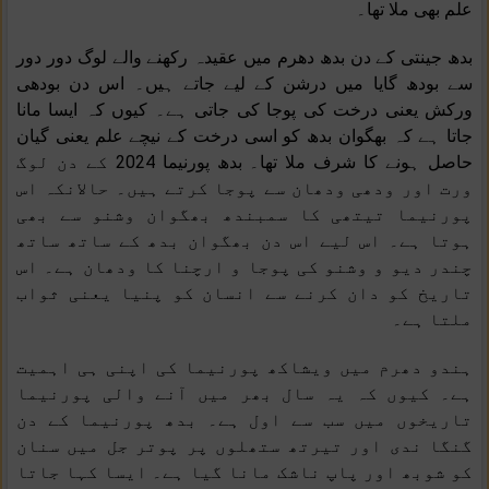
علم بھی ملا تھا۔
بدھ جینتی کے دن بدھ دھرم میں عقیدہ رکھنے والے لوگ دور دور
سے بودھ گایا میں درشن کے لیے جاتے ہیں۔ اس دن بودھی
ورکش یعنی درخت کی پوجا کی جاتی ہے۔ کیوں کہ ایسا مانا
جاتا ہے کہ بھگوان بدھ کو اسی درخت کے نیچے علم یعنی گیان
حاصل ہونے کا شرف ملا تھا۔ بدھ پورنیما 2024 کے دن لوگ
ورت اور ودھی ودھان سے پوجا کرتے ہیں۔ حالانکہ اس
پورنیما تیتھی کا سمبندھ بھگوان وشنو سے بھی
ہوتا ہے۔ اس لیے اس دن بھگوان بدھ کے ساتھ ساتھ
چندر دیو و وشنو کی پوجا و ارچنا کا ودھان ہے۔ اس
تاریخ کو دان کرنے سے انسان کو پنیا یعنی ثواب
ملتا ہے۔
ہندو دھرم میں ویشاکھ پورنیما کی اپنی ہی اہمیت
ہے۔ کیوں کہ یہ سال بھر میں آنے والی پورنیما
تاریخوں میں سب سے اول ہے۔ بدھ پورنیما کے دن
گنگا ندی اور تیرتھ ستھلوں پر پوتر جل میں سنان
کو شوبھ اور پاپ ناشک مانا گیا ہے۔ ایسا کہا جاتا