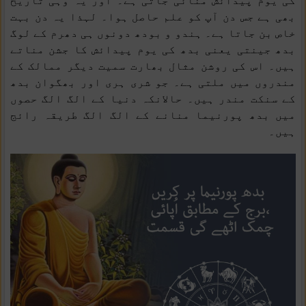
کی یوم پیدائش منائی جاتی ہے۔ اور یہ وہی تاریخ
بھی ہے جس دن آپ کو علم حاصل ہوا۔ لہذا یہ دن بہت
خاص بن جاتا ہے۔ ہندو و بودھ دونوں ہی دھرم کے لوگ
بدھ جینتی یعنی بدھ کی یوم پیدائش کا جشن مناتے
ہیں۔ اس کی روشن مثال بھارت سمیت دیگر ممالک کے
مندروں میں ملتی ہے۔ جو شری ہری اور بھگوان بدھ
کے سنکت مندر ہیں۔ حالانکہ دنیا کے الگ الگ حصوں
میں بدھ پورنیما منانے کے الگ الگ طریقہ رائج
ہیں۔