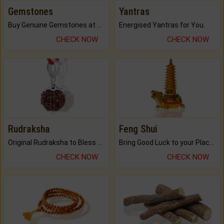
Gemstones
Yantras
Buy Genuine Gemstones at Best Prices.
Energised Yantras for You.
CHECK NOW
CHECK NOW
Rudraksha
Feng Shui
Original Rudraksha to Bless Your Way.
Bring Good Luck to your Place with Feng Shui.
CHECK NOW
CHECK NOW