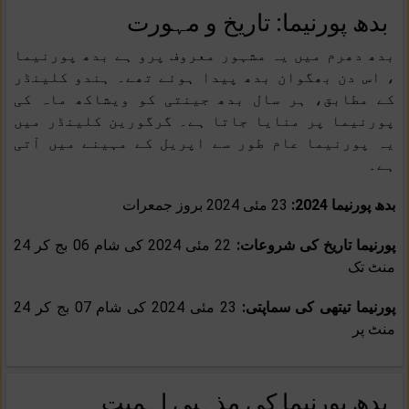
بدھ پورنیما: تاریخ و مہورت
بدھ دھرم میں یہ مشہور معروف پرو ہے بدھ پورنیما
، اس دن بھگوان بدھ پیدا ہوئے تھے۔ ہندو کلینڈر
کے مطابق، ہر سال بدھ جینتی کو ویشاکھ ماہ کی
پورنیما پر منایا جاتا ہے۔ گرگورین کلینڈر میں
یہ پورنیما عام طور سے اپریل کے مہینے میں آتی
ہے۔
بدھ پورنیما 2024:
23 مئی 2024 بروز جمعرات
پورنیما تاریخ کی شروعات:
22 مئی 2024 کی شام 06 بج کر 24
منٹ تک
پورنیما تیتھی کی سماپتی:
23 مئی 2024 کی شام 07 بج کر 24
منٹ پر
بدھ پورنیما کی مذہبی اہمیت