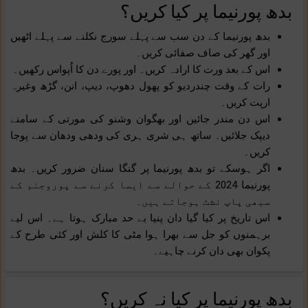
بدھ پورنیما پر کیا کریں؟
بدھ پورنیما کے دن سب سے پہلے سورج نکلنے سے پہلے اٹھیں
اور گھر کی صاف صفائی کریں۔
اس کے بعد ورت کا ارادہ کریں۔ اور پورے دن کا اُپواس رکھیں۔
رات کے وقت چندردیو کو پھول دھوپ، دیپ، انن، گڑھ وغیرہ
ارپت کریں۔
اس دن مندر جائیں اور بھگوان وشنو کی مورتی کے سامنے
دیپک جلائیں۔ ساتھ ہی شری ہری کی ودھی ودھان سے پوجا
کریں۔
اگر ہوسکے تو بدھ پورنیما پر گنگا سنان ضرور کریں۔ بدھ
پورنیما 2024 کے حوالے سے ایسا کرنے سے پوروجنم کے
سبھی پاپ نشٹ ہوجاتے ہیں۔
اس تاریخ پر کیا گیا دان پنیا بے حد مبارک ہوتا ہے۔ اس لیے
برہمنوں کو جل سے بھرا ہوا مٹی کا کلش اور کئی طرح کے
پکوان بھی دان کرنے چاہیے۔
بدھ پورنیما پر کیا نہ کریں؟