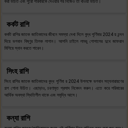
করা উচিত এবং পুরো পরিবারকে দেওয়ার পর নিজেও তা খাওয়া উচিত।
কর্কট রাশি
কর্কট রাশির জাতক জাতিকাদের জীবনে সমস্যা দেখা দিলে বুদ্ধ পূর্ণিমার 2024 য় চন্দন
দিয়ে ভগবান বিষ্ণুর তিলক লাগান। আপনি চাইলে লাড্ডু গোপালের দুধে জাফরান
মিশিয়ে স্নান করতে পারেন।
সিংহ রাশি
সিংহ রাশির জাতক জাতিকাদের বুদ্ধ পূর্ণিমা র 2024 উপলক্ষে ভগবান সত্যনারায়ণের
গল্প শোনা উচিত। এছাড়াও, চরণামৃত প্রসাদ নিবেদন করুন। এতে করে পরিবারের
আর্থিক অবস্থা স্থিতিশীল থাকে এবং সমৃদ্ধি আসে।
কন্যা রাশি