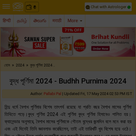
Chat with Astrologer
0
₹
हिन्दी
தமிழ்
తెలుగు
मराठी
More
Previous
Nex
»
»
হোম
2024
বুদ্ধ পূর্ণিমা 2024 ..
বুদ্ধ পূর্ণিমা 2024 - Budhh Purnima 2024
Author:
Pallabi Pal
|
Updated Fri, 17 May 2024 02:53 PM IST
হিন্দু ধর্মে বৈশাখ পূর্ণিমার বিশেষ তাৎপর্য রয়েছে যা প্রতি বছর বৈশাখ মাসের পূর্ণিমা
তিথিতে পড়ে।বুদ্ধ পূর্ণিমা 2024 এই পূর্ণিমা বুদ্ধ পূর্ণিমা হিসাবেও পালিত হয়।
ক্যালেন্ডার অনুসারে, বৈশাখ মাসের পূর্ণিমাকে গৌতম বুদ্ধের জন্মদিন বলে মনে করা হয়
এবং এই দিনেই তিনি জ্ঞানলাভ করেছিলেন, তাই এই তারিখটি খুব বিশেষ হয়ে ওঠে।