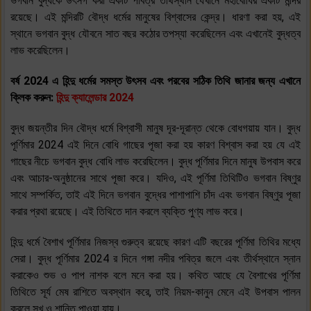
ভগবান বুদ্ধকে উৎসর্গ করা একটি পবিত্র তীর্থস্থান যেখানে মহাবোধির একটি মন্দির
রয়েছে। এই মন্দিরটি বৌদ্ধ ধর্মের মানুষের বিশ্বাসের কেন্দ্র। ধারণা করা হয়, এই
স্থানে ভগবান বুদ্ধ যৌবনে সাত বছর কঠোর তপস্যা করেছিলেন এবং এখানেই বুদ্ধত্ব
লাভ করেছিলেন।
বর্ষ 2024 এ হিন্দু ধর্মের সমস্ত উৎসব এবং পরবের সঠিক তিথি জানার জন্য এখানে
ক্লিক করুন:
হিন্দু ক্যালেন্ডার 2024
বুদ্ধ জয়ন্তীর দিন বৌদ্ধ ধর্মে বিশ্বাসী মানুষ দূর-দূরান্ত থেকে বোধগয়ায় যান। বুদ্ধ
পূর্ণিমার 2024 এই দিনে বোধি গাছের পূজা করা হয় কারণ বিশ্বাস করা হয় যে এই
গাছের নীচে ভগবান বুদ্ধ বোধি লাভ করেছিলেন। বুদ্ধ পূর্ণিমার দিনে মানুষ উপবাস করে
এবং আচার-অনুষ্ঠানের সাথে পূজা করে। যদিও, এই পূর্ণিমা তিথিটিও ভগবান বিষ্ণুর
সাথে সম্পর্কিত, তাই এই দিনে ভগবান বুদ্ধের পাশাপাশি চাঁদ এবং ভগবান বিষ্ণুর পূজা
করার প্রথা রয়েছে। এই তিথিতে দান করলে ব্যক্তি পুণ্য লাভ করে।
হিন্দু ধর্মে বৈশাখ পূর্ণিমার নিজস্ব গুরুত্ব রয়েছে কারণ এটি বছরের পূর্ণিমা তিথির মধ্যে
সেরা। বুদ্ধ পূর্ণিমার 2024 র দিনে গঙ্গা নদীর পবিত্র জলে এবং তীর্থস্থানে স্নান
করাকেও শুভ ও পাপ নাশক বলে মনে করা হয়। কথিত আছে যে বৈশাখের পূর্ণিমা
তিথিতে সূর্য মেষ রাশিতে অবস্থান করে, তাই নিয়ম-কানুন মেনে এই উপবাস পালন
করলে সুখ ও শান্তি পাওয়া যায়।