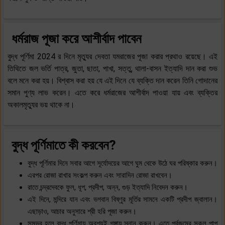
ধর্মরাজ পূজা করে আশীর্বাদ পাবেন
বুদ্ধ পূর্ণিমা 2024 র দিনে মৃত্যুর দেবতা যমরাজের পূজা করার প্রথাও রয়েছে। এই
তিথিতে জল ভর্তি পাত্র, জুতা, ছাতা, পাখা, সত্তু, থালা-বাসন ইত্যাদি দান করা শুভ
বলে মনে করা হয়। বিশ্বাস করা হয় যে এই দিনে যে ব্যক্তি দান করেন তিনি গোদানের
সমান পুণ্য লাভ করেন। এতে করে ধর্মরাজের আশীর্বাদ পাওয়া যায় এবং ব্যক্তির
অকালমৃত্যুর ভয় থাকে না।
বুদ্ধ পূর্ণিমাতে কী করবেন?
বুদ্ধ পূর্ণিমার দিনে সবার আগে সূর্যোদয়ের আগে ঘুম থেকে উঠে ঘর পরিষ্কার করুন।
এরপর রোজা রাখার সংকল্প করুন এবং সারাদিন রোজা রাখবেন।
রাতে চন্দ্রদেবকে ফুল, ধূপ, প্রদীপ, অন্ন, গুড় ইত্যাদি নিবেদন করুন।
এই দিনে, মন্দিরে যান এবং ভগবান বিষ্ণুর মূর্তির সামনে একটি প্রদীপ জ্বালান।
এছাড়াও, আচার অনুসারে শ্রী হরি পূজা করুন।
সম্ভব হলে বুদ্ধ পূর্ণিমায় অবশ্যই গঙ্গায় স্নান করুন। এতে পূর্বজন্মের সকল পাপ