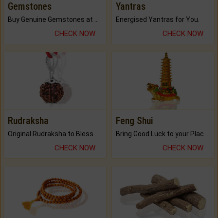
Gemstones
Yantras
Buy Genuine Gemstones at Best Prices.
Energised Yantras for You.
CHECK NOW
CHECK NOW
Rudraksha
Feng Shui
Original Rudraksha to Bless Your Way.
Bring Good Luck to your Place with Feng Shui.
CHECK NOW
CHECK NOW