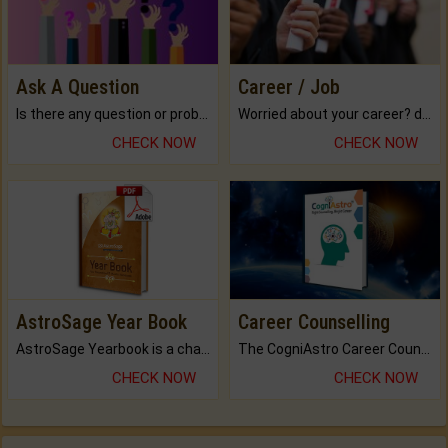
Ask A Question
Career / Job
Is there any question or problem lingering.
Worried about your career? don't know what is.
CHECK NOW
CHECK NOW
AstroSage Year Book
Career Counselling
AstroSage Yearbook is a channel to fulfill your dreams and destiny.
The CogniAstro Career Counselling Report is the most comprehensive report available on this topic.
CHECK NOW
CHECK NOW