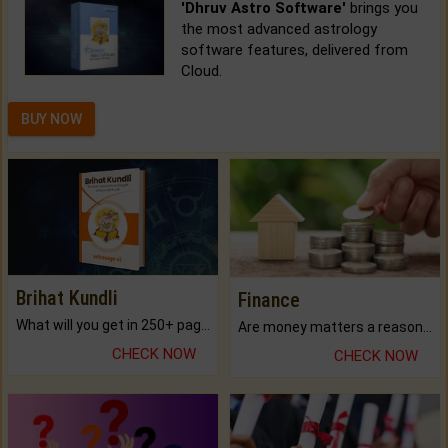
'Dhruv Astro Software'
brings you
the most advanced astrology
software features, delivered from
Cloud.
BUY NOW
Brihat Kundli
Finance
What will you get in 250+ pages Colored Brihat Kundli.
Are money matters a reason for the dark-circles under your eyes?
CHECK NOW
CHECK NOW