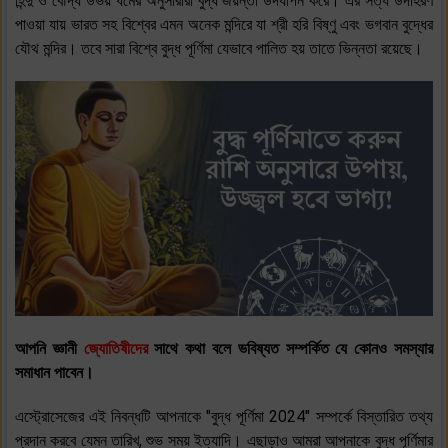
হিন্দু ও বৌদ্ধ উভয় ধর্মের অনুসারীরা বুদ্ধ জয়ন্তী উদযাপন করে। এর সত্য উদাহরণ
পাওয়া যায় ভারত সহ বিশ্বের এমন অনেক মন্দিরে যা শ্রী হরি বিষ্ণু এবং ভগবান বুদ্ধের
যৌথ মন্দির। তবে সারা বিশ্বে বুদ্ধ পূর্ণিমা যেভাবে পালিত হয় তাতে ভিন্নতা রয়েছে।
আপনি জ্ঞানী
জ্যোতিষীদের
সাথে কথা বলে ভবিষ্যত সম্পর্কিত যে কোনও সমস্যার
সমাধান পাবেন।
এস্ট্রোসেজের এই নিবন্ধটি আপনাকে "বুদ্ধ পূর্ণিমা 2024" সম্পর্কে বিস্তারিত তথ্য
প্রদান করবে যেমন তারিখ, শুভ সময় ইত্যাদি। এছাড়াও আমরা আপনাকে বুদ্ধ পূর্ণিমার