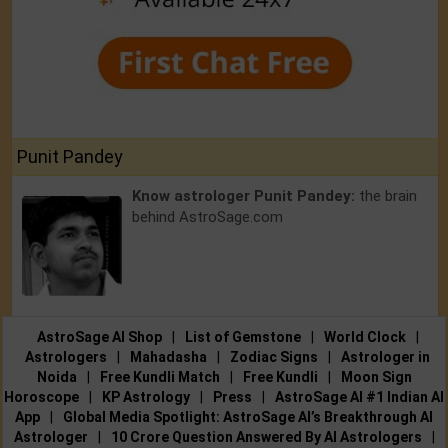
Punit Pandey
Know astrologer Punit Pandey:
the brain
behind AstroSage.com
AstroSage AI Shop
|
List of Gemstone
|
World Clock
|
Astrologers
|
Mahadasha
|
Zodiac Signs
|
Astrologer in
Noida
|
Free Kundli Match
|
Free Kundli
|
Moon Sign
Horoscope
|
KP Astrology
|
Press
|
AstroSage AI #1 Indian AI
App
|
Global Media Spotlight: AstroSage AI’s Breakthrough AI
Astrologer
|
10 Crore Question Answered By AI Astrologers
|