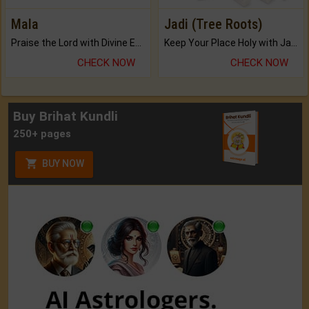
Mala
Jadi (Tree Roots)
Praise the Lord with Divine Energies of Mala.
Keep Your Place Holy with Jadi.
CHECK NOW
CHECK NOW
Buy Brihat Kundli
250+ pages
BUY NOW