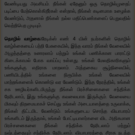
வேண்டியது அவசியம். நீங்கள் ஏதேனும் ஒரு தொழில்முறைப்
படிப்பை மேற்கொள்கிறீர்கள் என்றால், நீங்கள் கடினமாக உழைக்க
வேண்டும், அதனால் நீங்கள் நல்ல மதிப்பெண்களைப் பெறுவதில்
வெற்றிபெற முடியும்.
தொழில் வாழ்கை:
ரேடிக்ஸ் எண் 4 யின் நபர்களின் தொழில்
வாழ்க்கையைப் பற்றி பேசுகையில், இந்த வாரம் நீங்கள் வேலையில்
அழுத்தத்தை உணரலாம் மற்றும் உங்கள் பணிக்கான பாராட்டு
கிடைக்காமல் போக வாய்ப்பு உள்ளது. உங்கள் மேலதிகாரிகளும்
உங்களுக்கு எதிராக மாறலாம். அத்தகைய சூழ்நிலையில்,
பணியிடத்தில் உங்களை நிரூபிக்க உங்கள் வேலையில்
மாற்றங்களைக் கொண்டு வர வேண்டும். இந்த நேரத்தில், உங்கள்
சக ஊழியர்களிடமிருந்து நீங்கள் பிரச்சினைகளை சந்திக்க
நேரிடலாம், இது உங்களுக்கு கவலையாக இருக்கும். வேலையை
மிகவும் திறமையாகச் செய்து உங்கள் அடையாளத்தை உருவாக்க,
நீங்கள் திட்டமிட வேண்டும். உங்களுடைய சொந்த வியாபாரம்
உங்களிடம் இருந்தால், உங்கள் போட்டியாளர்களை விட அதிகமான
பிரச்சனைகளை நீங்கள் சந்திக்க நேரிடலாம் மற்றும்
நஷ்டத்தையும் சந்திக்க நேரிடலாம். வியாபாரத்தை சீராக நடத்த