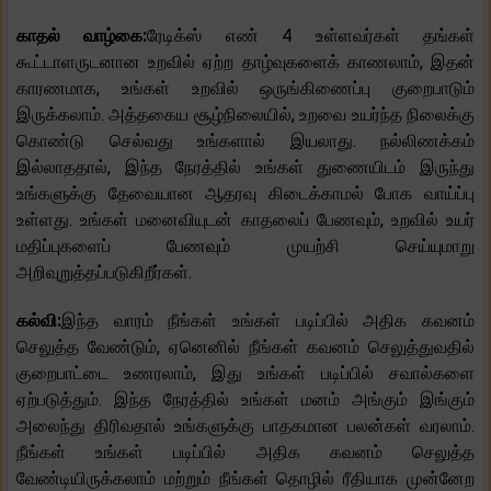
காதல் வாழ்கை:
ரேடிக்ஸ் எண் 4 உள்ளவர்கள் தங்கள்
கூட்டாளருடனான உறவில் ஏற்ற தாழ்வுகளைக் காணலாம், இதன்
காரணமாக, உங்கள் உறவில் ஒருங்கிணைப்பு குறைபாடும்
இருக்கலாம். அத்தகைய சூழ்நிலையில், உறவை உயர்ந்த நிலைக்கு
கொண்டு செல்வது உங்களால் இயலாது. நல்லிணக்கம்
இல்லாததால், இந்த நேரத்தில் உங்கள் துணையிடம் இருந்து
உங்களுக்கு தேவையான ஆதரவு கிடைக்காமல் போக வாய்ப்பு
உள்ளது. உங்கள் மனைவியுடன் காதலைப் பேணவும், உறவில் உயர்
மதிப்புகளைப் பேணவும் முயற்சி செய்யுமாறு
அறிவுறுத்தப்படுகிறீர்கள்.
கல்வி:
இந்த வாரம் நீங்கள் உங்கள் படிப்பில் அதிக கவனம்
செலுத்த வேண்டும், ஏனெனில் நீங்கள் கவனம் செலுத்துவதில்
குறைபாட்டை உணரலாம், இது உங்கள் படிப்பில் சவால்களை
ஏற்படுத்தும். இந்த நேரத்தில் உங்கள் மனம் அங்கும் இங்கும்
அலைந்து திரிவதால் உங்களுக்கு பாதகமான பலன்கள் வரலாம்.
நீங்கள் உங்கள் படிப்பில் அதிக கவனம் செலுத்த
வேண்டியிருக்கலாம் மற்றும் நீங்கள் தொழில் ரீதியாக முன்னேற