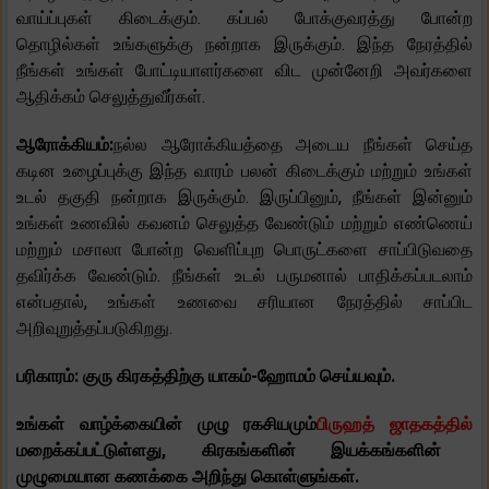
வாய்ப்புகள் கிடைக்கும். கப்பல் போக்குவரத்து போன்ற
தொழில்கள் உங்களுக்கு நன்றாக இருக்கும். இந்த நேரத்தில்
நீங்கள் உங்கள் போட்டியாளர்களை விட முன்னேறி அவர்களை
ஆதிக்கம் செலுத்துவீர்கள்.
ஆரோக்கியம்:
நல்ல ஆரோக்கியத்தை அடைய நீங்கள் செய்த
கடின உழைப்புக்கு இந்த வாரம் பலன் கிடைக்கும் மற்றும் உங்கள்
உடல் தகுதி நன்றாக இருக்கும். இருப்பினும், நீங்கள் இன்னும்
உங்கள் உணவில் கவனம் செலுத்த வேண்டும் மற்றும் எண்ணெய்
மற்றும் மசாலா போன்ற வெளிப்புற பொருட்களை சாப்பிடுவதை
தவிர்க்க வேண்டும். நீங்கள் உடல் பருமனால் பாதிக்கப்படலாம்
என்பதால், உங்கள் உணவை சரியான நேரத்தில் சாப்பிட
அறிவுறுத்தப்படுகிறது.
பரிகாரம்: குரு கிரகத்திற்கு யாகம்-ஹோமம் செய்யவும்.
உங்கள் வாழ்க்கையின் முழு ரகசியமும்
பிருஹத் ஜாதகத்தில்
மறைக்கப்பட்டுள்ளது, கிரகங்களின் இயக்கங்களின்
முழுமையான கணக்கை அறிந்து கொள்ளுங்கள்.