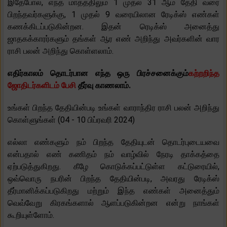
இதேபோல், எந்த மாதத்திலும் 1 முதல் 31 ஆம் தேதி வரை
பிறந்தவர்களுக்கு, 1 முதல் 9 வரையிலான ரேடிக்ஸ் எண்கள்
கணக்கிடப்படுகின்றன. இதன் ரெடிக்ஸ் அனைத்து
ஜாதகக்காரர்களும் தங்கள் ஆர எண் அறிந்து அவர்களின் வார
ராசி பலன் அறிந்து கொள்ளலாம்.
எதிர்காலம் தொடர்பான எந்த ஒரு பிரச்சனைக்கும்
கற்றறிந்த
ஜோதிடர்களிடம் பேசி
தீர்வு காணலாம்.
உங்கள் பிறந்த தேதியின்படி உங்கள் வாராந்திர ராசி பலன் அறிந்து
கொள்ளுங்கள் (04 - 10 பிப்ரவரி 2024)
எல்லா எண்களும் நம் பிறந்த தேதியுடன் தொடர்புடையவை
என்பதால் எண் கணிதம் நம் வாழ்வில் நேரடி தாக்கத்தை
ஏற்படுத்துகிறது. கீழே கொடுக்கப்பட்டுள்ள கட்டுரையில்,
ஒவ்வொரு நபரின் பிறந்த தேதியின்படி, அவரது ரேடிக்ஸ்
தீர்மானிக்கப்படுகிறது மற்றும் இந்த எண்கள் அனைத்தும்
வெவ்வேறு கிரகங்களால் ஆளப்படுகின்றன என்று நாங்கள்
கூறியுள்ளோம்.