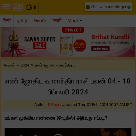
Chat with Astrologer
0
₹
हिन्दी
தமிழ்
తెలుగు
मराठी
More
Previous
Nex
»
»
ஹோம்
2024
எண் ஜோதிட வாராந்திர ..
எண் ஜோதிட வாராந்திர ராசி பலன் 04 - 10
பிப்ரவரி 2024
Author:
S Raja
|
Updated Thu, 01 Feb 2024 10:32 AM IST
உங்கள் முக்கிய எண்ணை (ரேடிக்ஸ்) அறிவது எப்படி?