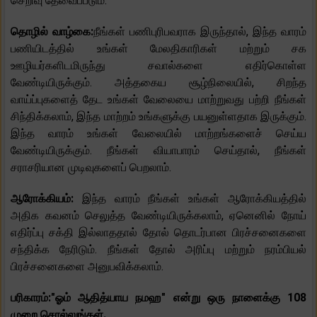
செறிவு தேவைப்படும்.
தொழில் வாழ்கை:
நீங்கள் பணிபுரிபவராக இருந்தால், இந்த வாரம்
பணியிடத்தில் உங்கள் மேலதிகாரிகள் மற்றும் சக
ஊழியர்களிடமிருந்து சவால்களை எதிர்கொள்ள
வேண்டியிருக்கும். அத்தகைய சூழ்நிலையில், சிறந்த
வாய்ப்புகளைத் தேட உங்கள் வேலையை மாற்றுவது பற்றி நீங்கள்
சிந்திக்கலாம், இந்த மாற்றம் உங்களுக்கு பயனுள்ளதாக இருக்கும்.
இந்த வாரம் உங்கள் வேலையில் மாற்றங்களைச் செய்ய
வேண்டியிருக்கும். நீங்கள் வியாபாரம் செய்தால், நீங்கள்
சராசரியான முடிவுகளைப் பெறலாம்.
ஆரோக்கியம்:
இந்த வாரம் நீங்கள் உங்கள் ஆரோக்கியத்தில்
அதிக கவனம் செலுத்த வேண்டியிருக்கலாம், ஏனெனில் நோய்
எதிர்ப்பு சக்தி இல்லாததால் தோல் தொடர்பான பிரச்சனைகளை
சந்திக்க நேரிடும். நீங்கள் தோல் அரிப்பு மற்றும் நரம்பியல்
பிரச்சனைகளை அனுபவிக்கலாம்.
பரிகாரம்:
"ஓம் ஆதித்யாய நமஹ" என்று ஒரு நாளைக்கு 108
முறை சொல்லுங்கள்.