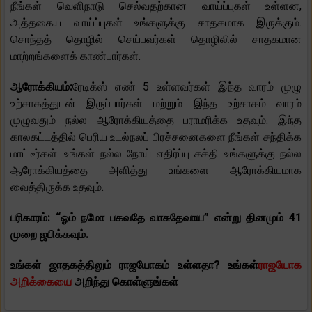
நீங்கள் வெளிநாடு செல்வதற்கான வாய்ப்புகள் உள்ளன,
அத்தகைய வாய்ப்புகள் உங்களுக்கு சாதகமாக இருக்கும்.
சொந்தத் தொழில் செய்பவர்கள் தொழிலில் சாதகமான
மாற்றங்களைக் காண்பார்கள்.
ஆரோக்கியம்:
ரேடிக்ஸ் எண் 5 உள்ளவர்கள் இந்த வாரம் முழு
உற்சாகத்துடன் இருப்பார்கள் மற்றும் இந்த உற்சாகம் வாரம்
முழுவதும் நல்ல ஆரோக்கியத்தை பராமரிக்க உதவும். இந்த
காலகட்டத்தில் பெரிய உடல்நலப் பிரச்சனைகளை நீங்கள் சந்திக்க
மாட்டீர்கள். உங்கள் நல்ல நோய் எதிர்ப்பு சக்தி உங்களுக்கு நல்ல
ஆரோக்கியத்தை அளித்து உங்களை ஆரோக்கியமாக
வைத்திருக்க உதவும்.
பரிகாரம்: “ஓம் நமோ பகவதே வாசுதேவாய” என்று தினமும் 41
முறை ஜபிக்கவும்.
உங்கள் ஜாதகத்திலும் ராஜயோகம் உள்ளதா? உங்கள்
ராஜயோக
அறிக்கையை
அறிந்து கொள்ளுங்கள்