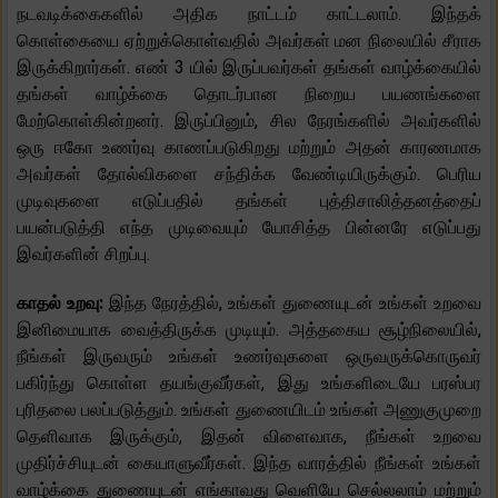
நடவடிக்கைகளில் அதிக நாட்டம் காட்டலாம். இந்தக்
கொள்கையை ஏற்றுக்கொள்வதில் அவர்கள் மன நிலையில் சீராக
இருக்கிறார்கள். எண் 3 யில் இருப்பவர்கள் தங்கள் வாழ்க்கையில்
தங்கள் வாழ்க்கை தொடர்பான நிறைய பயணங்களை
மேற்கொள்கின்றனர். இருப்பினும், சில நேரங்களில் அவர்களில்
ஒரு ஈகோ உணர்வு காணப்படுகிறது மற்றும் அதன் காரணமாக
அவர்கள் தோல்விகளை சந்திக்க வேண்டியிருக்கும். பெரிய
முடிவுகளை எடுப்பதில் தங்கள் புத்திசாலித்தனத்தைப்
பயன்படுத்தி எந்த முடிவையும் யோசித்த பின்னரே எடுப்பது
இவர்களின் சிறப்பு.
காதல் உறவு:
இந்த நேரத்தில், உங்கள் துணையுடன் உங்கள் உறவை
இனிமையாக வைத்திருக்க முடியும். அத்தகைய சூழ்நிலையில்,
நீங்கள் இருவரும் உங்கள் உணர்வுகளை ஒருவருக்கொருவர்
பகிர்ந்து கொள்ள தயங்குவீர்கள், இது உங்களிடையே பரஸ்பர
புரிதலை பலப்படுத்தும். உங்கள் துணையிடம் உங்கள் அணுகுமுறை
தெளிவாக இருக்கும், இதன் விளைவாக, நீங்கள் உறவை
முதிர்ச்சியுடன் கையாளுவீர்கள். இந்த வாரத்தில் நீங்கள் உங்கள்
வாழ்க்கை துணையுடன் எங்காவது வெளியே செல்லலாம் மற்றும்