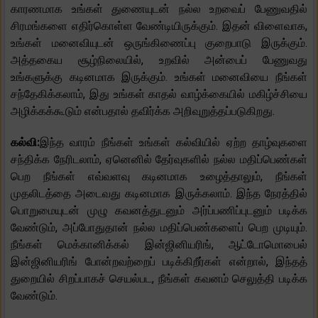
காரணமாக உங்கள் துணையுடன் நல்ல உறவைப் பேணுவதில்
சிரமங்களை எதிர்கொள்ள வேண்டியிருக்கும். இதன் விளைவாக,
உங்கள் மனைவியுடன் ஒருங்கிணைப்பு குறைபாடு இருக்கும்.
அத்தகைய சூழ்நிலையில், உறவில் அன்பைப் பேணுவது
உங்களுக்கு கடினமாக இருக்கும். உங்கள் மனைவியை நீங்கள்
சந்தேகிக்கலாம், இது உங்கள் காதல் வாழ்க்கையில் மகிழ்ச்சியை
அழிக்கக்கூடும் என்பதால் தவிர்க்க அறிவுறுத்தப்படுகிறது.
கல்வி:
இந்த வாரம் நீங்கள் உங்கள் கல்வியில் ஏற்ற தாழ்வுகளை
சந்திக்க நேரிடலாம், ஏனெனில் தேர்வுகளில் நல்ல மதிப்பெண்கள்
பெற நீங்கள் எவ்வளவு கடினமாக உழைத்தாலும், நீங்கள்
முதலிடத்தை அடைவது கடினமாக இருக்கலாம். இந்த நேரத்தில்
பொறுமையுடன் முழு கவனத்துடனும் அர்ப்பணிப்புடனும் படிக்க
வேண்டும், அப்போதுதான் நல்ல மதிப்பெண்களைப் பெற முடியும்.
நீங்கள் மெக்கானிக்கல் இன்ஜினியரிங், ஆட்டோமொபைல்
இன்ஜினியரிங் போன்றவற்றைப் படிக்கிறீர்கள் என்றால், இந்தத்
துறையில் சிறப்பாகச் செயல்பட, நீங்கள் கவனம் செலுத்தி படிக்க
வேண்டும்.