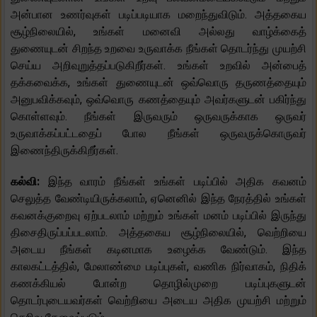
அன்பான உணர்வுகள் படிப்படியாக மறைந்துவிடும். அத்தகைய
சூழ்நிலையில், உங்கள் மனைவி அல்லது வாழ்க்கைத்
துணையுடன் சிறந்த உறவை உருவாக்க நீங்கள் தொடர்ந்து முயற்சி
செய்ய அறிவுறுத்தப்படுகிறீர்கள். உங்கள் உறவில் அன்பைத்
தக்கவைக்க, உங்கள் துணையுடன் ஒவ்வொரு தருணத்தையும்
அனுபவிக்கவும், ஒவ்வொரு கணத்தையும் அவர்களுடன் பகிர்ந்து
கொள்ளவும். நீங்கள் இருவரும் ஒருவருக்காக ஒருவர்
உருவாக்கப்பட்டதைப் போல நீங்கள் ஒருவருக்கொருவர்
இணைந்திருக்கிறீர்கள்.
கல்வி:
இந்த வாரம் நீங்கள் உங்கள் படிப்பில் அதிக கவனம்
செலுத்த வேண்டியிருக்கலாம், ஏனெனில் இந்த நேரத்தில் உங்கள்
கவனக்குறைவு ஏற்படலாம் மற்றும் உங்கள் மனம் படிப்பில் இருந்து
திசைதிருப்பப்படலாம். அத்தகைய சூழ்நிலையில், வெற்றியை
அடைய நீங்கள் கடினமாக உழைக்க வேண்டும். இந்த
காலகட்டத்தில், மேலாண்மை படிப்புகள், வணிக நிர்வாகம், நிதிக்
கணக்கியல் போன்ற தொழில்முறை படிப்புகளுடன்
தொடர்புடையவர்கள் வெற்றியை அடைய அதிக முயற்சி மற்றும்