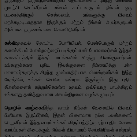
இருக்கும். ஒருவருக்கொருவர் தேவைகளைப் புரிந்து கொள்ள
முயற்சி செய்வீர்கள். உங்கள் கூட்டாளருடன் நீங்கள் ஒரு
பயணத்திற்குச் செல்லலாம். உங்களுக்கு மிகவும்
மறக்கமுடியாததாக இருக்கும் மற்றும் நீங்கள் அவர்களுடன்
அன்பான தருணங்களை செலவிடுவீர்கள்.
கல்வி:
தகவல் தொடர்பு, பொறியியல், மென்பொருள் மற்றும்
கணக்கியல் போன்றவற்றைப் படிக்கும் எண் 6 மாணவர்கள் இந்தக்
காலகட்டத்தில் இந்தப் பாடங்களில் சிறந்து விளங்குவார்கள்.
உங்களுக்கான புதிய இலக்குகளை நிர்ணயித்து மற்ற
மாணவர்களுக்கு சிறந்த முன்மாதிரியாக விளங்குவீர்கள். இந்த
நேரத்தில், உங்கள் செறிவு நன்றாக இருக்கும், இது புதிய
திறன்களைக் கற்றுக்கொள்ள உதவும். ஒவ்வொரு பாடத்திலும்
உங்களது தனித்துவமான செயல்திறனை வழங்க முடியும்.
தொழில் வாழ்கை:
இந்த வாரம் நீங்கள் வேலையில் மிகவும்
பிஸியாக இருப்பீர்கள், இதன் விளைவாக நல்ல பலன்களைப்
பெறுவீர்கள். இந்த வாரம் உங்கள் விருப்பத்திற்கு ஏற்ப புதிய வேலை
வாய்ப்புகள் கிடைக்கும். நீங்கள் வியாபாரம் செய்கிறீர்கள் என்றால்,