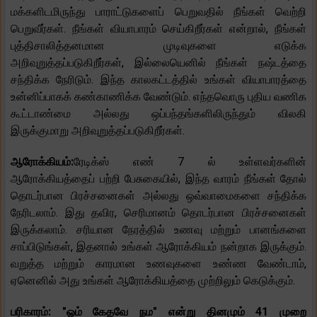
மக்களிடமிருந்து பாராட்டுகளைப் பெறுவதில் நீங்கள் வெற்றி
பெறுவீர்கள். நீங்கள் வியாபாரம் செய்கிறீர்கள் என்றால், நீங்கள்
புத்திசாலித்தனமான முடிவுகளை எடுக்க
அறிவுறுத்தப்படுகிறீர்கள், இல்லையெனில் நீங்கள் நஷ்டத்தை
சந்திக்க நேரிடும். இந்த காலகட்டத்தில் உங்கள் வியாபாரத்தை
உன்னிப்பாகக் கண்காணிக்க வேண்டும். எந்தவொரு புதிய வணிக
கூட்டாண்மை அல்லது ஒப்பந்தங்களிலிருந்தும் விலகி
இருக்குமாறு அறிவுறுத்தப்படுகிறீர்கள்.
ஆரோக்கியம்:
ரேடிக்ஸ் எண் 7 ல் உள்ளவர்களின்
ஆரோக்கியத்தைப் பற்றி பேசுகையில், இந்த வாரம் நீங்கள் தோல்
தொடர்பான பிரச்சனைகள் அல்லது ஒவ்வாமைகளை சந்திக்க
நேரிடலாம். இது தவிர, செரிமானம் தொடர்பான பிரச்சனைகள்
இருக்கலாம். சரியான நேரத்தில் உணவு மற்றும் பானங்களை
சாப்பிடுங்கள், இதனால் உங்கள் ஆரோக்கியம் நன்றாக இருக்கும்.
வறுத்த மற்றும் காரமான உணவுகளை உண்ண வேண்டாம்,
ஏனெனில் அது உங்கள் ஆரோக்கியத்தை முற்றிலும் கெடுக்கும்.
பரிகாரம்: "ஓம் கேதவே நம" என்று தினமும் 41 முறை