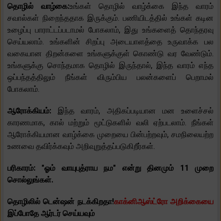
தொழில் வாழ்கை:
உங்கள் தொழில் வாழ்க்கை இந்த வாரம்
சவால்கள் நிறைந்ததாக இருக்கும். பணியிடத்தில் உங்கள் கடின
உழைப்பு பாராட்டப்படாமல் போகலாம், இது உங்களைத் தொந்தரவு
செய்யலாம். உங்களின் சிறப்பு அடையாளத்தை உருவாக்க பல
வகையான திறன்களை உங்களுக்குள் கொண்டு வர வேண்டும்.
உங்களுக்கு சொந்தமாக தொழில் இருந்தால், இந்த வாரம் எந்த
ஒப்பந்தத்திலும் நீங்கள் விரும்பிய பலன்களைப் பெறாமல்
போகலாம்.
ஆரோக்கியம்:
இந்த வாரம், அதிகப்படியான மன உளைச்சல்
காரணமாக, கால் மற்றும் மூட்டுகளில் வலி ஏற்படலாம். நீங்கள்
ஆரோக்கியமான வாழ்க்கை முறையை பின்பற்றவும், சமநிலையற்ற
உணவை தவிர்க்கவும் அறிவுறுத்தப்படுகிறீர்கள்.
பரிகாரம்: "ஓம் வாயுபுத்ராய நம" என்று தினமும் 11 முறை
சொல்லுங்கள்.
தொழிலில் டென்ஷன் நடக்கிறதா!
காக்னிஆஸ்ட்ரோ அறிக்கையை
இப்போதே ஆர்டர் செய்யவும்