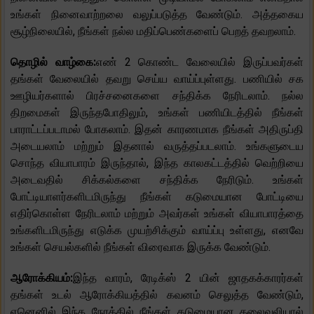
உங்கள் நினைவாற்றலை வலுப்படுத்த வேண்டும். அத்தகைய
சூழ்நிலையில், நீங்கள் நல்ல மதிப்பெண்களைப் பெறத் தவறலாம்.
தொழில் வாழ்கை:
எண் 2 கொண்ட வேலையில் இருப்பவர்கள்
தங்கள் வேலையில் தவறு செய்ய வாய்ப்புள்ளது. பணியில் சக
ஊழியர்களால் பிரச்சனைகளை சந்திக்க நேரிடலாம். நல்ல
திறமைகள் இருந்தபோதிலும், உங்கள் பணியிடத்தில் நீங்கள்
பாராட்டப்படாமல் போகலாம். இதன் காரணமாக நீங்கள் அதிருப்தி
அடையலாம் மற்றும் இதனால் வருத்தப்படலாம். உங்களுடைய
சொந்த வியாபாரம் இருந்தால், இந்த காலகட்டத்தில் வெற்றியை
அடைவதில் சிக்கல்களை சந்திக்க நேரிடும். உங்கள்
போட்டியாளர்களிடமிருந்து நீங்கள் கடுமையான போட்டியை
எதிர்கொள்ள நேரிடலாம் மற்றும் அவர்கள் உங்கள் வியாபாரத்தை
உங்களிடமிருந்து எடுக்க முயற்சிக்கும் வாய்ப்பு உள்ளது, எனவே
உங்கள் செயல்களில் நீங்கள் விரைவாக இருக்க வேண்டும்.
ஆரோக்கியம்:
இந்த வாரம், ரேடிக்ஸ் 2 யின் ஜாதகக்காரர்கள்
தங்கள் உடல் ஆரோக்கியத்தில் கவனம் செலுத்த வேண்டும்,
ஏனெனில் இந்த நேரத்தில் நீங்கள் கடுமையான தலைவலியால்