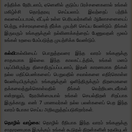
சந்திக்க நேரிடலாம், ஏனெனில் குடும்ப பிரச்சனைகளால் உங்கள்
மகிழ்ச்சி தொந்தரவு செய்யலாம். இவற்றைப் பற்றிக்
கவலைப்படாமல், வீட்டில் உள்ள பெரியவர்களின் ஆலோசனையைப்
பெற்று, சச்சரவுகளைத் தீர்க்க முயற்சி செய்ய வேண்டும். நீங்கள்
இருவரும் உங்களுக்குள் நல்லிணக்கத்தைப் பேணுவதன் மூலம்
உங்கள் உறவை மேம்படுத்த முயற்சிக்க வேண்டும்.
கல்வி:
கல்வியைப் பொறுத்தவரை இந்த வாரம் உங்களுக்கு
சாதகமாக இல்லை. இந்த காலகட்டத்தில், உங்கள் மனம்
படிப்பிலிருந்து திசைதிருப்பப்படலாம், இதன் காரணமாக நீங்கள்
நல்ல மதிப்பெண்களைப் பெறுவதில் சவால்களை எதிர்கொள்ள
வேண்டியிருக்கும். உங்களுக்குள் ஒளிந்திருக்கும் திறமைகளை
தக்கவைத்துக்கொள்வதில் நீங்கள் வெற்றியடைவீர்கள்
என்றாலும், நேரமின்மையால் உங்கள் செயல்திறன் சிறப்பாக
இருக்காது. எண் 7 மாணவர்கள் நல்ல பலன்களைப் பெற இந்த
வாரம் யோகா செய்ய அறிவுறுத்தப்படுகிறார்கள்.
தொழில் வாழ்கை:
தொழில் ரீதியாக இந்த வாரம் உங்களுக்கு
சாதாரணமாக இருக்கும். உங்கள் கூடுதல் திறன்களின் உதவியுடன்