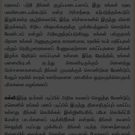
உறவைப் பற்றி நீங்கள் குழப்பமடையலாம், இது உங்கள் உறவு
பலவீனமடையக்கூடும் என்ற அச்சத்தை ஏற்படுத்தக்கூடும்.
இதுபோன்ற சூழ்நிலையில், இந்த சர்ச்சைகளில் இருந்து விலகி
இருக்கவும், சிறிய விஷயங்களுக்கு முக்கியத்துவம் கொடுக்க
வேண்டாம் என்றும் அறிவுறுத்தப்படுகிறது. உங்கள் பங்குதாரர்
மீதான உங்கள் அணுகுமுறை காரணமாக, உறவில் உயர் மதிப்புகள்
மற்றும் நெறிமுறைகளைப் பேணுவதற்கான வாய்ப்புகளை நீங்கள்
இழக்க நேரிடும் வாய்ப்புகள் உள்ளன. இந்த நேரத்தில், உங்கள்
மனைவியுடன் நடந்து கொண்டிருக்கும் அனைத்து
பிரச்சனைகளையும் நீங்கள் முடிவுக்குக் கொண்டுவர வேண்டும்,
மேலும் உறவில் காதல் உணர்வுகளை பராமரிக்க ஒருவருக்கொருவர்
பரிசுகளை வழங்கலாம்.
கல்வி:
இந்த நபர்கள் படிப்பில் அதிக கவனம் செலுத்த வேண்டும்,
ஏனெனில் உங்கள் மனம் படிப்பில் இருந்து திசைதிருப்பும் வாய்ப்பு
உள்ளது. நீங்கள் கெமிக்கல் இன்ஜினியரிங், பயோ கெமிஸ்ட்ரி
போன்ற பாடங்களைப் படிக்கிறீர்கள் என்றால், நீங்கள் கவனம்
செலுத்தி படிப்பது முக்கியம். நீங்கள் படித்த அனைத்தையும்
நினைவில் வைத்துக் கொள்ள முடியாமல் போகலாம் என்பதால்