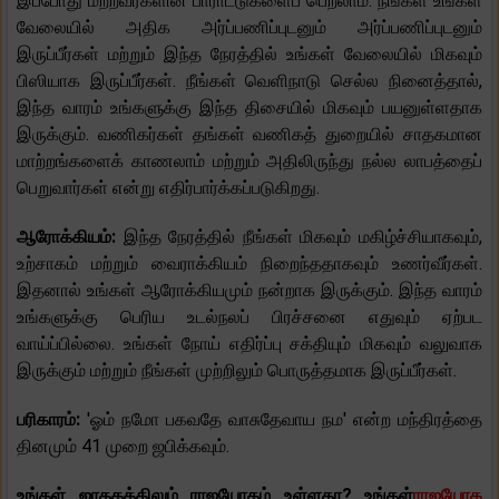
இப்போது மற்றவர்களின் பாராட்டுகளைப் பெறலாம். நீங்கள் உங்கள்
வேலையில் அதிக அர்ப்பணிப்புடனும் அர்ப்பணிப்புடனும்
இருப்பீர்கள் மற்றும் இந்த நேரத்தில் உங்கள் வேலையில் மிகவும்
பிஸியாக இருப்பீர்கள். நீங்கள் வெளிநாடு செல்ல நினைத்தால்,
இந்த வாரம் உங்களுக்கு இந்த திசையில் மிகவும் பயனுள்ளதாக
இருக்கும். வணிகர்கள் தங்கள் வணிகத் துறையில் சாதகமான
மாற்றங்களைக் காணலாம் மற்றும் அதிலிருந்து நல்ல லாபத்தைப்
பெறுவார்கள் என்று எதிர்பார்க்கப்படுகிறது.
ஆரோக்கியம்:
இந்த நேரத்தில் நீங்கள் மிகவும் மகிழ்ச்சியாகவும்,
உற்சாகம் மற்றும் வைராக்கியம் நிறைந்ததாகவும் உணர்வீர்கள்.
இதனால் உங்கள் ஆரோக்கியமும் நன்றாக இருக்கும். இந்த வாரம்
உங்களுக்கு பெரிய உடல்நலப் பிரச்சனை எதுவும் ஏற்பட
வாய்ப்பில்லை. உங்கள் நோய் எதிர்ப்பு சக்தியும் மிகவும் வலுவாக
இருக்கும் மற்றும் நீங்கள் முற்றிலும் பொருத்தமாக இருப்பீர்கள்.
பரிகாரம்:
'ஓம் நமோ பகவதே வாசுதேவாய நம' என்ற மந்திரத்தை
தினமும் 41 முறை ஜபிக்கவும்.
உங்கள் ஜாதகத்திலும் ராஜயோகம் உள்ளதா? உங்கள்
ராஜயோக