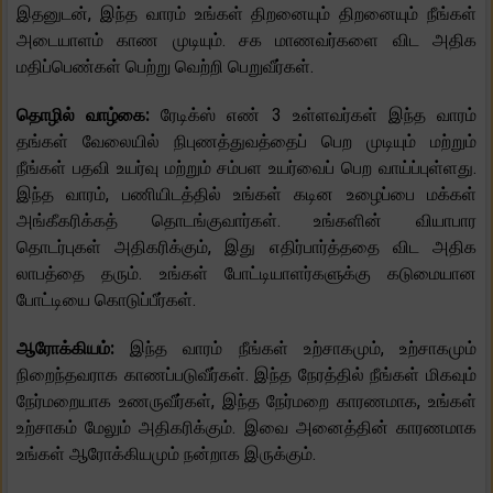
இதனுடன், இந்த வாரம் உங்கள் திறனையும் திறனையும் நீங்கள்
அடையாளம் காண முடியும். சக மாணவர்களை விட அதிக
மதிப்பெண்கள் பெற்று வெற்றி பெறுவீர்கள்.
தொழில் வாழ்கை:
ரேடிக்ஸ் எண் 3 உள்ளவர்கள் இந்த வாரம்
தங்கள் வேலையில் நிபுணத்துவத்தைப் பெற முடியும் மற்றும்
நீங்கள் பதவி உயர்வு மற்றும் சம்பள உயர்வைப் பெற வாய்ப்புள்ளது.
இந்த வாரம், பணியிடத்தில் உங்கள் கடின உழைப்பை மக்கள்
அங்கீகரிக்கத் தொடங்குவார்கள். உங்களின் வியாபார
தொடர்புகள் அதிகரிக்கும், இது எதிர்பார்த்ததை விட அதிக
லாபத்தை தரும். உங்கள் போட்டியாளர்களுக்கு கடுமையான
போட்டியை கொடுப்பீர்கள்.
ஆரோக்கியம்:
இந்த வாரம் நீங்கள் உற்சாகமும், உற்சாகமும்
நிறைந்தவராக காணப்படுவீர்கள். இந்த நேரத்தில் நீங்கள் மிகவும்
நேர்மறையாக உணருவீர்கள், இந்த நேர்மறை காரணமாக, உங்கள்
உற்சாகம் மேலும் அதிகரிக்கும். இவை அனைத்தின் காரணமாக
உங்கள் ஆரோக்கியமும் நன்றாக இருக்கும்.