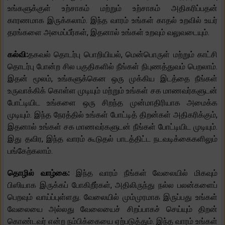
உங்களுக்குள் உற்சாகம் மற்றும் உற்சாகம் அதிகரிப்பதன்
காரணமாக இருக்கலாம். இந்த வாரம் உங்கள் காதல் உறவில் உயர்
தரங்களை அமைப்பீர்கள், இதனால் உங்கள் உறவும் வலுவடையும்.
கல்வி:
தகவல் தொடர்பு பொறியியல், மென்பொருள் மற்றும் காட்சி
தொடர்பு போன்ற சில பகுதிகளில் நீங்கள் நிபுணத்துவம் பெறலாம்.
இதன் மூலம், உங்களுக்கென ஒரு முக்கிய இடத்தை நீங்கள்
உருவாக்கிக் கொள்ள முடியும் மற்றும் உங்கள் சக மாணவர்களுடன்
போட்டியிட உங்களை ஒரு சிறந்த முன்மாதிரியாக அமைக்க
முடியும். இந்த நேரத்தில் உங்கள் போட்டித் திறன்கள் அதிகரிக்கும்,
இதனால் உங்கள் சக மாணவர்களுடன் நீங்கள் போட்டியிட முடியும்.
இது தவிர, இந்த வாரம் கூடுதல் பாடத்திட்ட நடவடிக்கைகளிலும்
பங்கேற்கலாம்.
தொழில் வாழ்கை:
இந்த வாரம் நீங்கள் வேலையில் மிகவும்
பிஸியாக இருக்கப் போகிறீர்கள், அதிலிருந்து நல்ல பலன்களைப்
பெறவும் வாய்ப்புள்ளது. வேலையில் மும்முரமாக இருப்பது உங்கள்
வேலையை அல்லது வேலையைச் சிறப்பாகச் செய்யும் திறன்
கொண்டவர் என்ற நம்பிக்கையை ஏற்படுத்தும். இந்த வாரம் உங்கள்