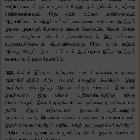
ஊழியர்களுடன் நல்ல உறவைப் பேணுவதில் நீங்கள் சிரமத்தை
எதிர்கொள்ளலாம். இது தவிர, உங்கள் பணிச்சுமையும்
அதிகரிக்கலாம் மற்றும் உங்கள் வேலையை சரியான நேரத்தில்
முடிக்க முடியாமல் போகலாம். உங்கள் வேலையில் நீங்கள் செய்த
கடின உழைப்பை மக்கள் புறக்கணிக்கலாம், இது உங்களை
வருத்தப்படுத்தலாம். வியாபாரிகளுக்கு இந்த வாரம் நஷ்டம்
அல்லது சேதம் ஏற்பட வாய்ப்புகள் இருப்பதால் இந்த நேரத்தில்
கவனமாக இருக்க வேண்டும்.
ஆரோக்கியம்:
இந்த வாரம், ரேடிக்ஸ் எண் 1 உள்ளவர்கள் தங்கள்
ஆரோக்கியத்தில் சிறப்பு கவனம் செலுத்த வேண்டும். இந்த
நேரத்தில், உங்களுக்கு ஆற்றல் மற்றும் உற்சாகம் இல்லாமல்
இருக்கலாம், இது உங்கள் ஆரோக்கியத்திற்கு தீங்கு
விளைவிக்கும். இந்த நேரத்தில் நீங்கள் ஒவ்வாமை, கடுமையான
குளிர் மற்றும் கடுமையான தலைவலி ஆகியவற்றால்
பாதிக்கப்படலாம், இதனால் உங்கள் உடல்நிலை மோசமடையலாம்.
இதன் காரணமாக, நோய் எதிர்ப்பு சக்தி குறைவதால் உங்கள் நோய்
எதிர்ப்பு சக்தி குறையலாம். குளிர்ந்த நீரைக் குடிக்க வேண்டாம்