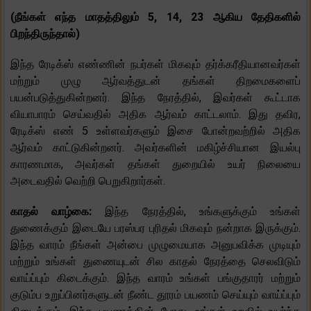
(நீங்கள் எந்த மாதத்திலும் 5, 14, 23 ஆகிய தேதிகளில்
பிறந்திருந்தால்)
இந்த ரேடிக்ஸ் எண்ணின் நபர்கள் மிகவும் தர்க்கரீதியானவர்கள்
மற்றும் முழு ஆர்வத்துடன் தங்கள் திறமைகளைப்
பயன்படுத்துகின்றனர். இந்த நேரத்தில், இவர்கள் கூட்டாக
வியாபாரம் செய்வதில் அதிக ஆர்வம் காட்டலாம். இது தவிர,
ரேடிக்ஸ் எண் 5 உள்ளவர்களும் இசை போன்றவற்றில் அதிக
ஆர்வம் காட்டுகின்றனர். அவர்களின் மகிழ்ச்சியான இயல்பு
காரணமாக, அவர்கள் தங்கள் துறையில் உயர் நிலையை
அடைவதில் வெற்றி பெறுகிறார்கள்.
காதல் வாழ்கை:
இந்த நேரத்தில், உங்களுக்கும் உங்கள்
துணைக்கும் இடையே பரஸ்பர புரிதல் மிகவும் நன்றாக இருக்கும்.
இந்த வாரம் நீங்கள் அன்பை முழுமையாக அனுபவிக்க முடியும்
மற்றும் உங்கள் துணையுடன் சில காதல் நேரத்தை செலவிடும்
வாய்ப்பும் கிடைக்கும். இந்த வாரம் உங்கள் பங்குதாரர் மற்றும்
குடும்ப உறுப்பினர்களுடன் நீண்ட தூரம் பயணம் செய்யும் வாய்ப்பும்