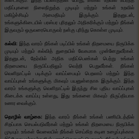
கிடைக்கும். இந்த பயணத்தின் போது, ​​உங்கள் உறவில் உயர்ந்த
மதிப்புகளை நிலைநிறுத்த முடியும் மற்றும் உங்கள் உறவில்
மகிழ்ச்சியும் அமைதியும் இருக்கும். இதனுடன்,
உங்களுக்கிடையில் பரஸ்பர புரிதலும் அதிகரிக்கும் மற்றும் நீங்கள்
இருவரும் ஒருவரையொருவர் நன்கு புரிந்து கொள்ள முடியும்.
கல்வி:
இந்த வாரம் நீங்கள் படிப்பில் உங்கள் திறமையை நிரூபிக்க
முடியும் மற்றும் கல்வித் துறையில் வேகமாக முன்னேறுவீர்கள்.
இதனுடன், தேர்வில் அதிக மதிப்பெண்கள் பெற்று உங்கள்
திறமையை நிரூபிப்பதிலும் வெற்றி பெறுவீர்கள். நீங்கள்
வெளிநாட்டில் படிக்கும் வாய்ப்பையும் பெறலாம் மற்றும் இந்த
வாய்ப்புகள் உங்களுக்கு மிகவும் பயனுள்ளதாக இருக்கும். இந்த
வாரம் உங்களுக்கு வெளிநாட்டில் இருந்து சில புதிய வாய்ப்புகள்
கிடைக்க வாய்ப்பு உள்ளது, இது உங்களை மிகவும் திருப்தியாக
உணர வைக்கும்.
தொழில் வாழ்கை:
இந்த வாரம் நீங்கள் உங்கள் பணியிடத்தில்
சிறப்பாக செயல்படுவீர்கள் மற்றும் உங்கள் திறமையை நிரூபிக்க
முடியும். உங்கள் வேலையில் நீங்கள் செய்கிற கடின உழைப்புக்காக