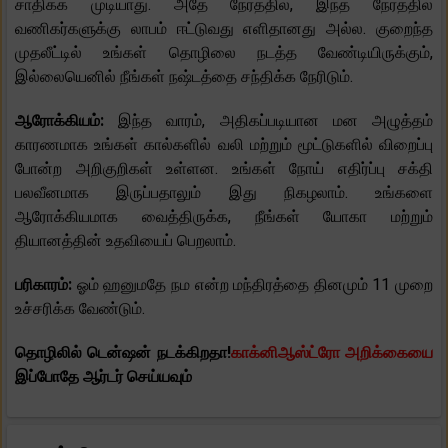
சாதிக்க முடியாது. அதே நேரத்தில், இந்த நேரத்தில்
வணிகர்களுக்கு லாபம் ஈட்டுவது எளிதானது அல்ல. குறைந்த
முதலீட்டில் உங்கள் தொழிலை நடத்த வேண்டியிருக்கும்,
இல்லையெனில் நீங்கள் நஷ்டத்தை சந்திக்க நேரிடும்.
ஆரோக்கியம்:
இந்த வாரம், அதிகப்படியான மன அழுத்தம்
காரணமாக உங்கள் கால்களில் வலி மற்றும் மூட்டுகளில் விறைப்பு
போன்ற அறிகுறிகள் உள்ளன. உங்கள் நோய் எதிர்ப்பு சக்தி
பலவீனமாக இருப்பதாலும் இது நிகழலாம். உங்களை
ஆரோக்கியமாக வைத்திருக்க, நீங்கள் யோகா மற்றும்
தியானத்தின் உதவியைப் பெறலாம்.
பரிகாரம்:
ஓம் ஹனுமதே நம என்ற மந்திரத்தை தினமும் 11 முறை
உச்சரிக்க வேண்டும்.
தொழிலில் டென்ஷன் நடக்கிறதா!
காக்னிஆஸ்ட்ரோ அறிக்கையை
இப்போதே ஆர்டர் செய்யவும்