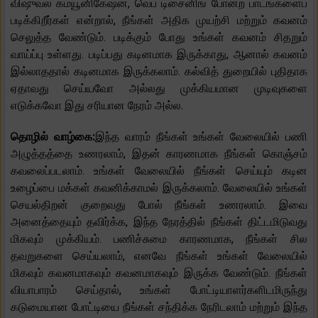
விஷுவல் கம்யூனிகேஷன், வெப் டிசைனிங் போன்ற பாடங்களைப்
படிக்கிறீர்கள் என்றால், நீங்கள் அதிக முயற்சி மற்றும் கவனம்
செலுத்த வேண்டும். படிக்கும் போது உங்கள் கவனம் சிதறும்
வாய்ப்பு உள்ளது. படிப்பது கடினமாக இருக்காது, ஆனால் கவனம்
இல்லாததால் கடினமாக இருக்கலாம். கல்வித் துறையில் புதிதாக
ஏதாவது செய்யவோ அல்லது முக்கியமான முடிவுகளை
எடுக்கவோ இது சரியான நேரம் அல்ல.
தொழில் வாழ்கை:
இந்த வாரம் நீங்கள் உங்கள் வேலையில் பணி
அழுத்தத்தை உணரலாம், இதன் காரணமாக நீங்கள் கொஞ்சம்
கவலைப்படலாம். உங்கள் வேலையில் நீங்கள் செய்யும் கடின
உழைப்பை மக்கள் கவனிக்காமல் இருக்கலாம். வேலையில் உங்கள்
செயல்திறன் குறைவது போல் நீங்கள் உணரலாம். இவை
அனைத்தையும் தவிர்க்க, இந்த நேரத்தில் நீங்கள் திட்டமிடுவது
மிகவும் முக்கியம். பணிச்சுமை காரணமாக, நீங்கள் சில
தவறுகளை செய்யலாம், எனவே நீங்கள் உங்கள் வேலையில்
மிகவும் கவனமாகவும் கவனமாகவும் இருக்க வேண்டும். நீங்கள்
வியாபாரம் செய்தால், உங்கள் போட்டியாளர்களிடமிருந்து
கடுமையான போட்டியை நீங்கள் சந்திக்க நேரிடலாம் மற்றும் இந்த