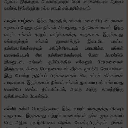
ஆர்வம் இருக்கும். அவர்களுக்கும் ஷேர் மார்க்கெட்டில் ஆர்வம்
உண்டு, இங்கிருந்து நல்ல லாபம் சம்பாதிக்கலாம்.
காதல் வாழ்கை:
இந்த நேரத்தில், உங்கள் மனைவியுடன் உங்கள்
உறவைப் பேணுவதில் நீங்கள் சிரமத்தை எதிர்கொள்ளலாம். இந்த
வாரம் உங்கள் காதல் வாழ்க்கைக்கு சாதகமாக இருக்காது.
உங்களுக்கும் உங்கள் துணைக்கும் இடையே பரஸ்பர
நல்லிணக்கத்தையும் மகிழ்ச்சியையும் பராமரிக்க, உங்கள்
மனைவியுடன் சில நல்லிணக்கத்தைப் பேண வேண்டும்.
இதனுடன், உங்கள் குடும்பத்தில் ஏதேனும் பிரச்சனைகள்
இருந்தால், அதை பொறுமையுடன் தீர்க்க முயற்சி செய்யுங்கள்.
இது போன்ற குடும்பப் பிரச்சனைகள் சில சட்டச் சிக்கல்கள்
காரணமாக இருக்கலாம். நீங்கள் உங்கள் துணையுடன் எங்காவது
வெளியே செல்ல திட்டமிட்டால், அதை சிறிது காலத்திற்கு
ஒத்திவைக்க வேண்டும்.
கல்வி:
கல்வி பொறுத்தவரை இந்த வாரம் உங்களுக்கு மிகவும்
சாதகமாக இருக்காது மற்றும் மாணவர்கள் நல்ல முடிவுகளைப்
பெற அதிக முயற்சிகளை எடுக்க வேண்டியிருக்கும். நீங்கள்