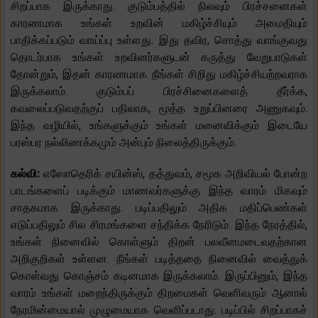
சிறப்பாக இருக்காது. குடும்பத்தில் நிலவும் பிரச்சனைகள்
காரணமாக உங்கள் உறவின் மகிழ்ச்சியும் அமைதியும்
பாதிக்கப்படும் வாய்ப்பு உள்ளது. இது தவிர, சொத்து வாங்குவது
தொடர்பாக உங்கள் உறவினர்களுடன் கருத்து வேறுபாடுகள்
தோன்றும், இதன் காரணமாக நீங்கள் சிறிது மகிழ்ச்சியற்றவராக
இருக்கலாம். குடும்பப் பிரச்சினைகளைத் தீர்க்க,
கவலைப்படுவதற்குப் பதிலாக, மூத்த உறுப்பினரை அணுகவும்.
இந்த வழியில், உங்களுக்கும் உங்கள் மனைவிக்கும் இடையே
பரஸ்பர நல்லிணக்கமும் அன்பும் நிலைத்திருக்கும்.
கல்வி:
எஸோதெரிக் சயின்ஸ், தத்துவம், சமூக அறிவியல் போன்ற
பாடங்களைப் படிக்கும் மாணவர்களுக்கு இந்த வாரம் மிகவும்
சாதகமாக இருக்காது. படிப்பதிலும் அதிக மதிப்பெண்கள்
எடுப்பதிலும் சில சிரமங்களை சந்திக்க நேரிடும். இந்த நேரத்தில்,
உங்கள் நினைவில் கொள்ளும் திறன் பலவீனமடைவதற்கான
அறிகுறிகள் உள்ளன. நீங்கள் படித்ததை நினைவில் வைத்துக்
கொள்வது கொஞ்சம் கடினமாக இருக்கலாம். இருப்பினும், இந்த
வாரம் உங்கள் மறைந்திருக்கும் திறமைகள் வெளிவரும் ஆனால்
நேரமின்மையால் முழுமையாக வெளிப்படாது. படிப்பில் சிறப்பாகச்