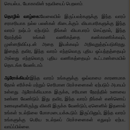
செயல்பட யோகாவின் உதவியைப் பெறலாம்.
தொழில் வாழ்கை:
வேலையில் இருப்பவர்களுக்கு இந்த வாரம்
சராசரியாக நல்ல பலன்கள் கிடைக்கும். வியாபாரிகளுக்கு இந்த
வாரம் நஷ்டம் ஏற்படும். நீங்கள் வியாபாரம் செய்தால், இந்த
நேரத்தில் உங்கள் வணிகத்தை கண்காணிக்கவும்,
முன்னறிவிப்புடன் அதை இயக்கவும் அறிவுறுத்தப்படுகிறது.
இதைத் தவிர, இந்த வாரம் எந்தவொரு புதிய ஒப்பந்தத்தையும்
அல்லது எந்தவொரு புதிய வணிகத்தையும் கூட்டாண்மையில்
தொடங்க வேண்டாம்.
ஆரோக்கியம்:
இந்த வாரம் உங்களுக்கு ஒவ்வாமை காரணமாக
தோல் எரிச்சல் மற்றும் செரிமான பிரச்சனைகள் ஏற்படும் அபாயம்
உள்ளது. ஆரோக்கியமாக இருக்க, சரியான நேரத்தில் உணவை
உண்ண வேண்டும். இது தவிர, இந்த வாரம் நீங்கள் எண்ணெய்
உணவுகளிலிருந்து விலகி இருக்க வேண்டும், ஏனெனில் இதனால்
உங்கள் உடல்நிலை மோசமடையக்கூடும். இருப்பினும், இந்த வாரம்
உங்களுக்கு பெரிய உடல்நலப் பிரச்சனைகள் எதுவும் ஏற்பட
வாய்ப்பில்லை.