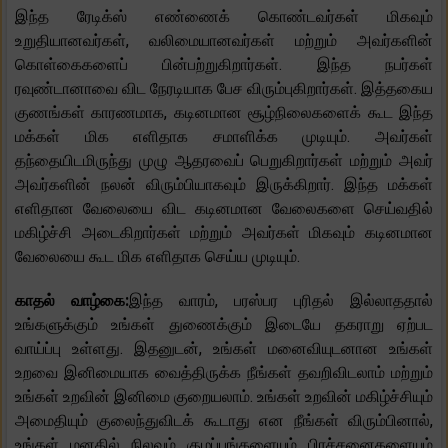
இந்த ரேடிக்ஸ் எண்ணைக் கொண்டவர்கள் மிகவும்
உறுதியானவர்கள், வலிமையானவர்கள் மற்றும் அவர்களின்
கொள்கைகளைப் பின்பற்றுகிறார்கள். இந்த நபர்கள்
ரவுண்டானாவை விட நேரடியாக பேச விரும்புகிறார்கள். இத்தகைய
குணங்கள் காரணமாக, கடினமான சூழ்நிலைகளைக் கூட இந்த
மக்கள் மிக எளிதாக சமாளிக்க முடியும். அவர்கள்
தந்தையிடமிருந்து முழு ஆதரவைப் பெறுகிறார்கள் மற்றும் அவர்
அவர்களின் நலன் விரும்பியாகவும் இருக்கிறார். இந்த மக்கள்
எளிதான வேலையை விட கடினமான வேலைகளை செய்வதில்
மகிழ்ச்சி அடைகிறார்கள் மற்றும் அவர்கள் மிகவும் கடினமான
வேலையை கூட மிக எளிதாக செய்ய முடியும்.
காதல் வாழ்கை:
இந்த வாரம், பரஸ்பர புரிதல் இல்லாததால்
உங்களுக்கும் உங்கள் துணைக்கும் இடையே தகராறு ஏற்பட
வாய்ப்பு உள்ளது. இதனுடன், உங்கள் மனைவியுடனான உங்கள்
உறவை இனிமையாக வைத்திருக்க நீங்கள் தவறிவிடலாம் மற்றும்
உங்கள் உறவின் இனிமை குறையலாம். உங்கள் உறவின் மகிழ்ச்சியும்
அமைதியும் குலைந்துவிடக் கூடாது என நீங்கள் விரும்பினால்,
உங்கள் மனதில் நிலவும் குழப்பங்களையும் பிரச்சனைகளையும்