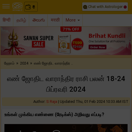
Chat with Astrologer
0
₹
हिन्दी
தமிழ்
తెలుగు
मराठी
More
Previous
Nex
»
»
ஹோம்
2024
எண் ஜோதிட வாராந்திர ..
எண் ஜோதிட வாராந்திர ராசி பலன் 18-24
பிப்ரவரி 2024
Author:
S Raja
|
Updated Thu, 01 Feb 2024 10:33 AM IST
உங்கள் முக்கிய எண்ணை (ரேடிக்ஸ்) அறிவது எப்படி?