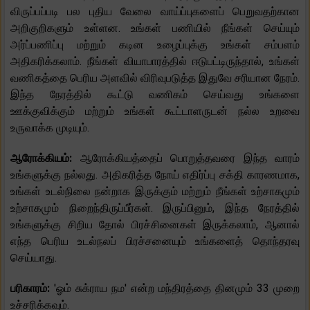
விருப்பப்படி பல புதிய வேலை வாய்ப்புகளைப் பெறுவதற்கான
அறிகுறிகளும் உள்ளன. உங்கள் பணியில் நீங்கள் செய்யும்
அர்ப்பணிப்பு மற்றும் கடின உழைப்புக்கு உங்கள் சம்பளம்
அதிகரிக்கலாம். நீங்கள் வியாபாரத்தில் ஈடுபட்டிருந்தால், உங்கள்
வணிகத்தை பெரிய அளவில் விரிவுபடுத்த இதுவே சரியான நேரம்.
இந்த நேரத்தில் கூட்டு வணிகம் செய்வது உங்களை
ஊக்குவிக்கும் மற்றும் உங்கள் கூட்டாளருடன் நல்ல உறவை
உருவாக்க முடியும்.
ஆரோக்கியம்:
ஆரோக்கியத்தைப் பொறுத்தவரை இந்த வாரம்
உங்களுக்கு நல்லது. அதிகரித்த நோய் எதிர்ப்பு சக்தி காரணமாக,
உங்கள் உடல்நிலை நன்றாக இருக்கும் மற்றும் நீங்கள் உற்சாகமும்
உற்சாகமும் நிறைந்திருப்பீர்கள். இருப்பினும், இந்த நேரத்தில்
உங்களுக்கு சிறிய தோல் பிரச்சினைகள் இருக்கலாம், ஆனால்
எந்த பெரிய உடல்நலப் பிரச்சனையும் உங்களைத் தொந்தரவு
செய்யாது.
பரிகாரம்:
'ஓம் சுக்ராய நம' என்ற மந்திரத்தை தினமும் 33 முறை
உச்சரிக்கவும்.