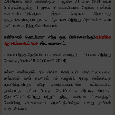
இதேபோல், எந்த மாதத்திலும் 1 முதல் 31 ஆம் தேதி வரை
பிறந்தவர்களுக்கு, 1 முதல் 9 வரையிலான ரேடிக்ஸ் எண்கள்
கணக்கிடப்படுகின்றன. இதன் ரெடிக்ஸ் அனைத்து
ஜாதகக்காரர்களும் தங்கள் ஆர எண் அறிந்து அவர்களின் வார
ராசி பலன் அறிந்து கொள்ளலாம்.
எதிர்காலம் தொடர்பான எந்த ஒரு பிரச்சனைக்கும்
கற்றறிந்த
ஜோதிடர்களிடம் பேசி
தீர்வு காணலாம்.
உங்கள் பிறந்த தேதியின்படி உங்கள் வாராந்திர ராசி பலன் அறிந்து
கொள்ளுங்கள் (18-24 பிப்ரவரி 2024)
எல்லா எண்களும் நம் பிறந்த தேதியுடன் தொடர்புடையவை
என்பதால் எண் கணிதம் நம் வாழ்வில் நேரடி தாக்கத்தை
ஏற்படுத்துகிறது. கீழே கொடுக்கப்பட்டுள்ள கட்டுரையில்,
ஒவ்வொரு நபரின் பிறந்த தேதியின்படி, அவரது ரேடிக்ஸ்
தீர்மானிக்கப்படுகிறது மற்றும் இந்த எண்கள் அனைத்தும்
வெவ்வேறு கிரகங்களால் ஆளப்படுகின்றன என்று நாங்கள்
கூறியுள்ளோம்.