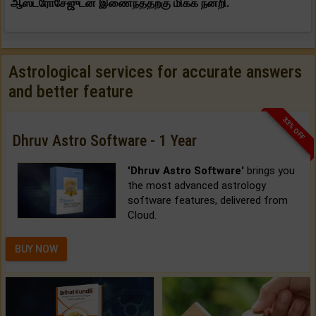
ஆஸ்ட்ரோசேஜுடன் இணைந்ததற்கு மிக்க நன்றி.
Astrological services for accurate answers
and better feature
33% OFF
Dhruv Astro Software - 1 Year
'Dhruv Astro Software'
brings you
the most advanced astrology
software features, delivered from
Cloud.
BUY NOW