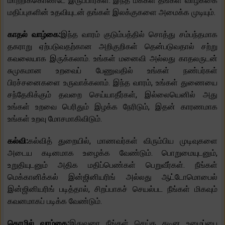
மாற்றிக்கொண்டே இருப்பார்கள். இந்த மக்கள் தங்கள் வாழ்க்கை
மதிப்புகளின் உதவியுடன் தங்கள் இலக்குகளை அமைக்க முடியும்.
காதல் வாழ்கை:
இந்த வாரம் குடும்பத்தில் சொத்து சம்பந்தமாக
தகராறு ஏற்படுவதற்கான அறிகுறிகள் தென்படுவதால் சற்று
கவலையாக இருக்கலாம். உங்கள் மனைவி அல்லது காதலருடன்
சுமுகமான உறவைப் பேணுவதில் உங்கள் நண்பர்கள்
பிரச்சனைகளை உருவாக்கலாம். இந்த வாரம், உங்கள் துணையை
சந்தேகிக்கும் தவறை செய்யாதீர்கள், இல்லையெனில் அது
உங்கள் உறவை பெரிதும் இழக்க நேரிடும், இதன் காரணமாக
உங்கள் உறவு மோசமாகிவிடும்.
கல்வி:
கல்வித் துறையில், மாணவர்கள் விரும்பிய முடிவுகளை
அடைய கடினமாக உழைக்க வேண்டும். பொறுமையுடனும்,
உறுதியுடனும் அதிக மதிப்பெண்கள் பெறுவீர்கள். நீங்கள்
மெக்கானிக்கல் இன்ஜினியரிங் அல்லது ஆட்டோமொபைல்
இன்ஜினியரிங் படித்தால், சிறப்பாகச் செயல்பட நீங்கள் மிகவும்
கவனமாகப் படிக்க வேண்டும்.
தொழில் வாழ்கை:
இதுவரை நீங்கள் செய்த கடின உழைப்பை