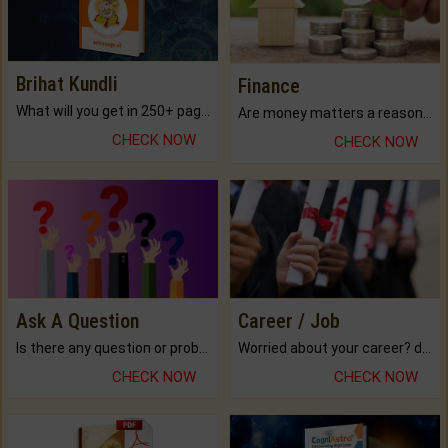
Brihat Kundli
Finance
What will you get in 250+ pages Colored Brihat Kundli.
Are money matters a reason for the dark-circles under your eyes?
CHECK NOW
CHECK NOW
Ask A Question
Career / Job
Is there any question or problem lingering.
Worried about your career? don't know what is.
CHECK NOW
CHECK NOW