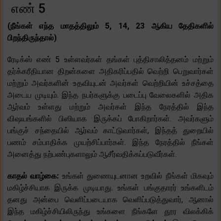
எண் 5
(நீங்கள் எந்த மாதத்திலும் 5, 14, 23 ஆகிய தேதிகளில்
பிறந்திருந்தால்)
ரேடிக்ஸ் எண் 5 உள்ளவர்கள் தங்கள் புத்திசாலித்தனம் மற்றும்
தர்க்கரீதியான திறன்களை அதிகரிப்பதில் வெற்றி பெறுவார்கள்
மற்றும் அவர்களின் உதவியுடன் அவர்கள் வெற்றியின் உச்சத்தை
அடைய முடியும். இந்த நபர்களுக்கு படைப்பு வேலைகளில் அதிக
ஆர்வம் உள்ளது மற்றும் அவர்கள் இந்த நேரத்தில் இந்த
விஷயங்களில் பிஸியாக இருக்கப் போகிறார்கள். அவர்களும்
பங்குச் சந்தையில் ஆர்வம் காட்டுவார்கள், இந்தத் துறையில்
பணம் சம்பாதிக்க முயற்சிப்பார்கள். இந்த நேரத்தில் நீங்கள்
அனைத்து நற்பண்புகளாலும் ஆசீர்வதிக்கப்படுவீர்கள்.
காதல் வாழ்கை:
உங்கள் துணையுடனான உறவில் நீங்கள் மிகவும்
மகிழ்ச்சியாக இருக்க முடியாது. உங்கள் பங்குதாரர் உங்களிடம்
தனது அன்பை வெளிப்படையாக வெளிப்படுத்துவார், ஆனால்
இந்த மகிழ்ச்சியிலிருந்து உங்களை நீங்களே தூர விலக்கிக்