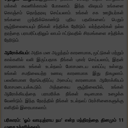
மக்கள் கவனிக்காமல் போகலாம். இந்த விஷயம் உங்களை
கொஞ்சம் தொந்தரவு செய்யலாம். உங்கள் சக ஊழியர்கள்
உங்களை முந்திக்கொண்டு புதிய பதவிகளைப் பெறும்
சூழ்நிலையையும் நீங்கள் சந்திக்க நேரிடும். வர்த்தகர்கள் நல்ல
தரத்தை பராமரிப்பதிலும் லாபம் ஈட்டுவதில் சிரமங்களை சந்திக்க
நேரிடும்.
ஆரோக்கியம்:
அதிக மன அழுத்தம் காரணமாக, மூட்டுகள் மற்றும்
கால்களில் வலி இருப்பதாக நீங்கள் புகார் செய்யலாம், இதன்
காரணமாக உங்கள் உடல்நலம் மோசமடைய வாய்ப்பு உள்ளது.
உங்கள் சமநிலையற்ற உணவு காரணமாக இது நிகழலாம்.
பலவீனமான நோயெதிர்ப்பு அமைப்பு காரணமாக ஆரோக்கியம்
மோசமடையக்கூடும். அத்தகைய சூழ்நிலையில், உங்கள்
ஆரோக்கியத்தை பராமரிக்க நீங்கள் கடினமாக உழைக்க
வேண்டும். இந்த நேரத்தில் நீங்கள் உடல்நலப் பிரச்சினைகளுக்கு
எளிதில் இரையாகலாம்.
பரிகாரம்: 'ஓம் வாயுபுத்ராய நம' என்ற மந்திரத்தை தினமும் 11
முறை உச்சரிக்கவும்.