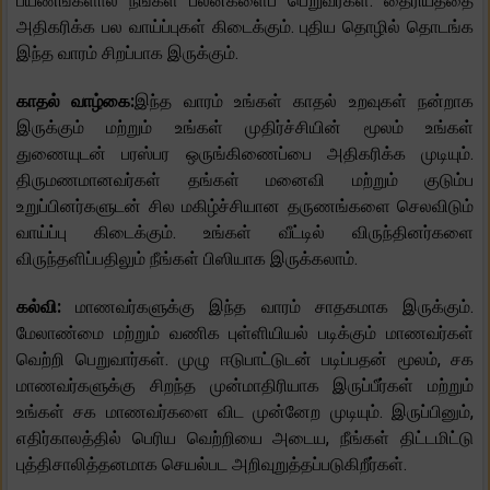
பயணங்களால் நீங்கள் பலன்களைப் பெறுவீர்கள். தைரியத்தை
அதிகரிக்க பல வாய்ப்புகள் கிடைக்கும். புதிய தொழில் தொடங்க
இந்த வாரம் சிறப்பாக இருக்கும்.
காதல் வாழ்கை:
இந்த வாரம் உங்கள் காதல் உறவுகள் நன்றாக
இருக்கும் மற்றும் உங்கள் முதிர்ச்சியின் மூலம் உங்கள்
துணையுடன் பரஸ்பர ஒருங்கிணைப்பை அதிகரிக்க முடியும்.
திருமணமானவர்கள் தங்கள் மனைவி மற்றும் குடும்ப
உறுப்பினர்களுடன் சில மகிழ்ச்சியான தருணங்களை செலவிடும்
வாய்ப்பு கிடைக்கும். உங்கள் வீட்டில் விருந்தினர்களை
விருந்தளிப்பதிலும் நீங்கள் பிஸியாக இருக்கலாம்.
கல்வி:
மாணவர்களுக்கு இந்த வாரம் சாதகமாக இருக்கும்.
மேலாண்மை மற்றும் வணிக புள்ளியியல் படிக்கும் மாணவர்கள்
வெற்றி பெறுவார்கள். முழு ஈடுபாட்டுடன் படிப்பதன் மூலம், சக
மாணவர்களுக்கு சிறந்த முன்மாதிரியாக இருப்பீர்கள் மற்றும்
உங்கள் சக மாணவர்களை விட முன்னேற முடியும். இருப்பினும்,
எதிர்காலத்தில் பெரிய வெற்றியை அடைய, நீங்கள் திட்டமிட்டு
புத்திசாலித்தனமாக செயல்பட அறிவுறுத்தப்படுகிறீர்கள்.