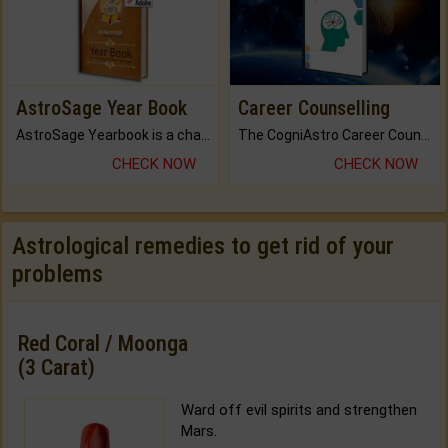
AstroSage Year Book
Career Counselling
AstroSage Yearbook is a channel to fulfill your dreams and destiny.
The CogniAstro Career Counselling Report is the most comprehensive report available on this topic.
CHECK NOW
CHECK NOW
Astrological remedies to get rid of your
problems
Red Coral / Moonga
(3 Carat)
Ward off evil spirits and strengthen
Mars.