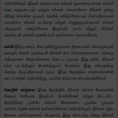
அதிகரிக்கும். இதன் காரணமாக, உங்கள் துணையுடனான உங்கள்
உறவு வலுவடையும் மற்றும் உங்கள் மனைவியை நீங்கள் நன்கு
புரிந்து கொள்ள முடியும். உறவில் மகிழ்ச்சியையும் அமைதியையும்
பராமரிக்க உங்கள் நடத்தை மற்றும் அணுகுமுறையால் உங்கள்
பங்குதாரர் மகிழ்ச்சியாக இருப்பார். பாசம் மற்றும் ஈர்ப்பின்
உதவியுடன் உங்கள் உறவில் உயர் தரங்களை அமைப்பீர்கள்.
கல்வி:
இந்த வாரம், சில தனித்துவமான திறமைகள் உங்களுக்குள்
வளரும், அதன் உதவியுடன் நீங்கள் சில அசாதாரணமான அல்லது
அற்புதமான விஷயங்களை அடைய முடியும். இது தவிர, நீங்கள்
எந்த பாடத்திலும் நிபுணத்துவம் பெறலாம், இது உங்களுக்கு
மிகுந்த திருப்தியையும் தரும். இந்த நேரத்தில், மாணவர்களின்
படைப்பாற்றல் அதிகரித்து, படிப்பில் சிறப்பாக செயல்படுவீர்கள்.
தொழில் வாழ்கை:
இந்த நேரத்தில், நீங்கள் உங்கள் வேலையில்
மிகவும் பிஸியாக இருக்கப் போகிறீர்கள் மற்றும் திட்டமிட்ட
நேரத்திற்கு முன்பே உங்கள் வேலையை முடிக்க முடியும்.
பணியிடத்தில் உங்கள் தன்னம்பிக்கை அதிகரிக்கும். நீங்கள் புதிய
வேலை வாய்ப்புகளைப் பெறலாம், இது கிடைத்த பிறகு நீங்கள்