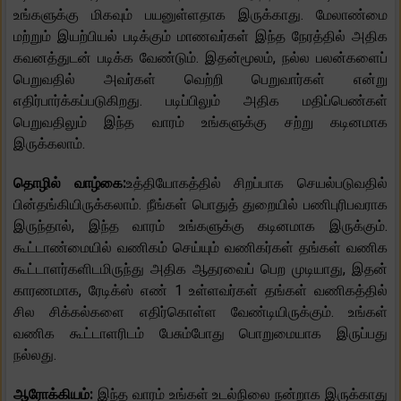
உங்களுக்கு மிகவும் பயனுள்ளதாக இருக்காது. மேலாண்மை
மற்றும் இயற்பியல் படிக்கும் மாணவர்கள் இந்த நேரத்தில் அதிக
கவனத்துடன் படிக்க வேண்டும். இதன்மூலம், நல்ல பலன்களைப்
பெறுவதில் அவர்கள் வெற்றி பெறுவார்கள் என்று
எதிர்பார்க்கப்படுகிறது. படிப்பிலும் அதிக மதிப்பெண்கள்
பெறுவதிலும் இந்த வாரம் உங்களுக்கு சற்று கடினமாக
இருக்கலாம்.
தொழில் வாழ்கை:
உத்தியோகத்தில் சிறப்பாக செயல்படுவதில்
பின்தங்கியிருக்கலாம். நீங்கள் பொதுத் துறையில் பணிபுரிபவராக
இருந்தால், இந்த வாரம் உங்களுக்கு கடினமாக இருக்கும்.
கூட்டாண்மையில் வணிகம் செய்யும் வணிகர்கள் தங்கள் வணிக
கூட்டாளர்களிடமிருந்து அதிக ஆதரவைப் பெற முடியாது, இதன்
காரணமாக, ரேடிக்ஸ் எண் 1 உள்ளவர்கள் தங்கள் வணிகத்தில்
சில சிக்கல்களை எதிர்கொள்ள வேண்டியிருக்கும். உங்கள்
வணிக கூட்டாளரிடம் பேசும்போது பொறுமையாக இருப்பது
நல்லது.
ஆரோக்கியம்:
இந்த வாரம் உங்கள் உடல்நிலை நன்றாக இருக்காது