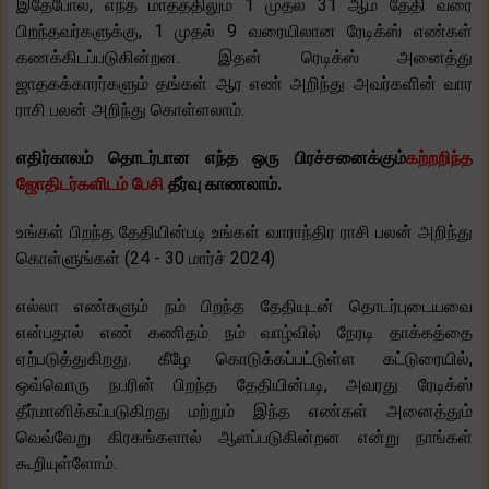
இதேபோல், எந்த மாதத்திலும் 1 முதல் 31 ஆம் தேதி வரை
பிறந்தவர்களுக்கு, 1 முதல் 9 வரையிலான ரேடிக்ஸ் எண்கள்
கணக்கிடப்படுகின்றன. இதன் ரெடிக்ஸ் அனைத்து
ஜாதகக்காரர்களும் தங்கள் ஆர எண் அறிந்து அவர்களின் வார
ராசி பலன் அறிந்து கொள்ளலாம்.
எதிர்காலம் தொடர்பான எந்த ஒரு பிரச்சனைக்கும்
கற்றறிந்த
ஜோதிடர்களிடம் பேசி
தீர்வு காணலாம்.
உங்கள் பிறந்த தேதியின்படி உங்கள் வாராந்திர ராசி பலன் அறிந்து
கொள்ளுங்கள் (24 - 30 மார்ச் 2024)
எல்லா எண்களும் நம் பிறந்த தேதியுடன் தொடர்புடையவை
என்பதால் எண் கணிதம் நம் வாழ்வில் நேரடி தாக்கத்தை
ஏற்படுத்துகிறது. கீழே கொடுக்கப்பட்டுள்ள கட்டுரையில்,
ஒவ்வொரு நபரின் பிறந்த தேதியின்படி, அவரது ரேடிக்ஸ்
தீர்மானிக்கப்படுகிறது மற்றும் இந்த எண்கள் அனைத்தும்
வெவ்வேறு கிரகங்களால் ஆளப்படுகின்றன என்று நாங்கள்
கூறியுள்ளோம்.