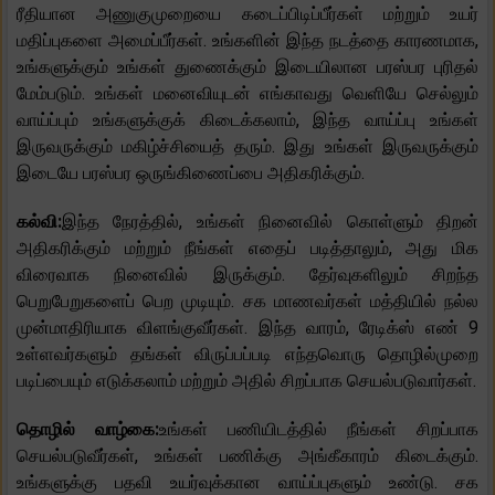
ரீதியான அணுகுமுறையை கடைப்பிடிப்பீர்கள் மற்றும் உயர்
மதிப்புகளை அமைப்பீர்கள். உங்களின் இந்த நடத்தை காரணமாக,
உங்களுக்கும் உங்கள் துணைக்கும் இடையிலான பரஸ்பர புரிதல்
மேம்படும். உங்கள் மனைவியுடன் எங்காவது வெளியே செல்லும்
வாய்ப்பும் உங்களுக்குக் கிடைக்கலாம், இந்த வாய்ப்பு உங்கள்
இருவருக்கும் மகிழ்ச்சியைத் தரும். இது உங்கள் இருவருக்கும்
இடையே பரஸ்பர ஒருங்கிணைப்பை அதிகரிக்கும்.
கல்வி:
இந்த நேரத்தில், உங்கள் நினைவில் கொள்ளும் திறன்
அதிகரிக்கும் மற்றும் நீங்கள் எதைப் படித்தாலும், அது மிக
விரைவாக நினைவில் இருக்கும். தேர்வுகளிலும் சிறந்த
பெறுபேறுகளைப் பெற முடியும். சக மாணவர்கள் மத்தியில் நல்ல
முன்மாதிரியாக விளங்குவீர்கள். இந்த வாரம், ரேடிக்ஸ் எண் 9
உள்ளவர்களும் தங்கள் விருப்பப்படி எந்தவொரு தொழில்முறை
படிப்பையும் எடுக்கலாம் மற்றும் அதில் சிறப்பாக செயல்படுவார்கள்.
தொழில் வாழ்கை:
உங்கள் பணியிடத்தில் நீங்கள் சிறப்பாக
செயல்படுவீர்கள், உங்கள் பணிக்கு அங்கீகாரம் கிடைக்கும்.
உங்களுக்கு பதவி உயர்வுக்கான வாய்ப்புகளும் உண்டு. சக