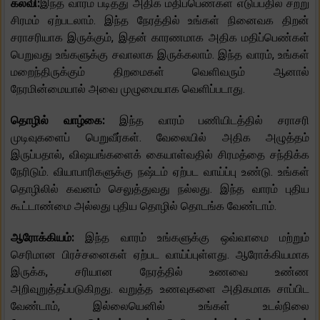
கல்வி:
இந்த வாரம் படித்து அதிக மதிப்பெண்கள் எடுப்பதில் சற்று
சிரமம் ஏற்படலாம். இந்த நேரத்தில் உங்கள் நினைவக திறன்
சராசரியாக இருக்கும், இதன் காரணமாக அதிக மதிப்பெண்கள்
பெறுவது உங்களுக்கு சவாலாக இருக்கலாம். இந்த வாரம், உங்கள்
மறைந்திருக்கும் திறமைகள் வெளிவரும் ஆனால்
நேரமின்மையால் அவை முழுமையாக வெளிப்படாது.
தொழில் வாழ்கை:
இந்த வாரம் பணியிடத்தில் சராசரி
முடிவுகளைப் பெறுவீர்கள். வேலையில் அதிக அழுத்தம்
இருப்பதால், விஷயங்களைக் கையாள்வதில் சிரமத்தை சந்திக்க
நேரிடும். வியாபாரிகளுக்கு நஷ்டம் ஏற்பட வாய்ப்பு உண்டு. உங்கள்
தொழிலில் கவனம் செலுத்துவது நல்லது. இந்த வாரம் புதிய
கூட்டாண்மை அல்லது புதிய தொழில் தொடங்க வேண்டாம்.
ஆரோக்கியம்:
இந்த வாரம் உங்களுக்கு ஒவ்வாமை மற்றும்
செரிமான பிரச்சனைகள் ஏற்பட வாய்ப்புள்ளது. ஆரோக்கியமாக
இருக்க, சரியான நேரத்தில் உணவை உண்ண
அறிவுறுத்தப்படுகிறது. வறுத்த உணவுகளை அதிகமாக சாப்பிட
வேண்டாம், இல்லையெனில் உங்கள் உடல்நிலை