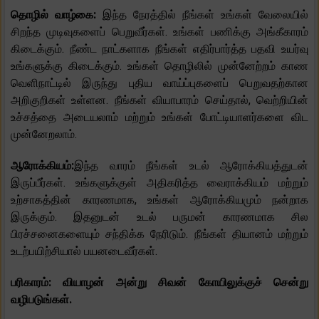
தொழில் வாழ்கை:
இந்த நேரத்தில் நீங்கள் உங்கள் வேலையில்
சிறந்த முடிவுகளைப் பெறுவீர்கள். உங்கள் பணிக்கு அங்கீகாரம்
கிடைக்கும். நீண்ட நாட்களாக நீங்கள் எதிர்பார்த்த பதவி உயர்வு
உங்களுக்கு கிடைக்கும். உங்கள் தொழிலில் முன்னேற்றம் காண
வெளிநாட்டில் இருந்து புதிய வாய்ப்புகளைப் பெறுவதற்கான
அறிகுறிகள் உள்ளன. நீங்கள் வியாபாரம் செய்தால், வெற்றியின்
உச்சத்தை அடையலாம் மற்றும் உங்கள் போட்டியாளர்களை விட
முன்னேறலாம்.
ஆரோக்கியம்:
இந்த வாரம் நீங்கள் உடல் ஆரோக்கியத்துடன்
இருப்பீர்கள். உங்களுக்குள் அதிகரித்த வைராக்கியம் மற்றும்
உற்சாகத்தின் காரணமாக, உங்கள் ஆரோக்கியமும் நன்றாக
இருக்கும். இதனுடன் உடல் பருமன் காரணமாக சில
பிரச்சனைகளையும் சந்திக்க நேரிடும். நீங்கள் தியானம் மற்றும்
உடற்பயிற்சியால் பயனடைவீர்கள்.
பரிகாரம்: வியாழன் அன்று சிவன் கோயிலுக்குச் சென்று
வழிபடுங்கள்.