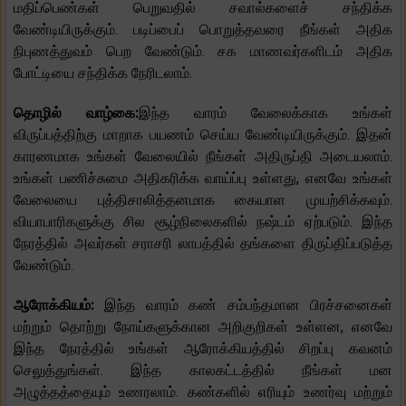
மதிப்பெண்கள் பெறுவதில் சவால்களைச் சந்திக்க
வேண்டியிருக்கும். படிப்பைப் பொறுத்தவரை நீங்கள் அதிக
நிபுணத்துவம் பெற வேண்டும். சக மாணவர்களிடம் அதிக
போட்டியை சந்திக்க நேரிடலாம்.
தொழில் வாழ்கை:
இந்த வாரம் வேலைக்காக உங்கள்
விருப்பத்திற்கு மாறாக பயணம் செய்ய வேண்டியிருக்கும். இதன்
காரணமாக உங்கள் வேலையில் நீங்கள் அதிருப்தி அடையலாம்.
உங்கள் பணிச்சுமை அதிகரிக்க வாய்ப்பு உள்ளது, எனவே உங்கள்
வேலையை புத்திசாலித்தனமாக கையாள முயற்சிக்கவும்.
வியாபாரிகளுக்கு சில சூழ்நிலைகளில் நஷ்டம் ஏற்படும். இந்த
நேரத்தில் அவர்கள் சராசரி லாபத்தில் தங்களை திருப்திப்படுத்த
வேண்டும்.
ஆரோக்கியம்:
இந்த வாரம் கண் சம்பந்தமான பிரச்சனைகள்
மற்றும் தொற்று நோய்களுக்கான அறிகுறிகள் உள்ளன, எனவே
இந்த நேரத்தில் உங்கள் ஆரோக்கியத்தில் சிறப்பு கவனம்
செலுத்துங்கள். இந்த காலகட்டத்தில் நீங்கள் மன
அழுத்தத்தையும் உணரலாம். கண்களில் எரியும் உணர்வு மற்றும்