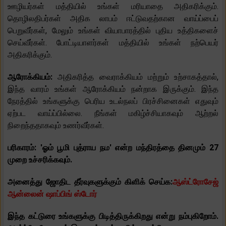
ஊழியர்கள் மத்தியில் உங்கள் மரியாதை அதிகரிக்கும்.
தொழிலதிபர்கள் அதிக லாபம் ஈட்டுவதற்கான வாய்ப்பைப்
பெறுவீர்கள், மேலும் உங்கள் வியாபாரத்தில் புதிய உத்திகளைச்
செய்வீர்கள். போட்டியாளர்கள் மத்தியில் உங்கள் நற்பெயர்
அதிகரிக்கும்.
ஆரோக்கியம்:
அதிகரித்த வைராக்கியம் மற்றும் உற்சாகத்தால்,
இந்த வாரம் உங்கள் ஆரோக்கியம் நன்றாக இருக்கும். இந்த
நேரத்தில் உங்களுக்கு பெரிய உடல்நலப் பிரச்சினைகள் எதுவும்
ஏற்பட வாய்ப்பில்லை. நீங்கள் மகிழ்ச்சியாகவும் ஆற்றல்
நிறைந்ததாகவும் உணர்வீர்கள்.
பரிகாரம்: 'ஓம் பூமி புத்ராய நம' என்ற மந்திரத்தை தினமும் 27
முறை உச்சரிக்கவும்.
அனைத்து ஜோதிட தீர்வுகளுக்கும் கிளிக் செய்க:
ஆஸ்ட்ரோசேஜ்
ஆன்லைன் ஷாப்பிங் ஸ்டோர்
இந்த கட்டுரை உங்களுக்கு பிடித்திருக்கிறது என்று நம்புகிறோம்.