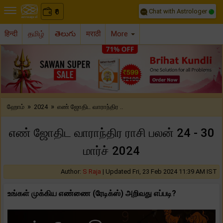
Chat with Astrologer
0
₹
हिन्दी
தமிழ்
తెలుగు
मराठी
More
Previous
Nex
»
»
ஹோம்
2024
எண் ஜோதிட வாராந்திர ..
எண் ஜோதிட வாராந்திர ராசி பலன் 24 - 30
மார்ச் 2024
Author:
S Raja
|
Updated Fri, 23 Feb 2024 11:39 AM IST
உங்கள் முக்கிய எண்ணை (ரேடிக்ஸ்) அறிவது எப்படி?