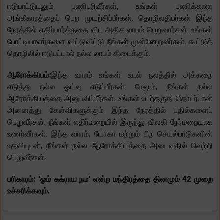
ஈடுபாட்டுடனும் பணிபுரிவீர்கள், உங்கள் பணிக்கான
அங்கீகாரத்தைப் பெற முயற்சிப்பீர்கள். தொழிலதிபர்கள் இந்த
நேரத்தில் எதிர்பார்த்ததை விட அதிக லாபம் பெறுவார்கள். உங்கள்
போட்டியாளர்களை விட்டுவிட்டு நீங்கள் முன்னேறுவீர்கள். கூட்டுத்
தொழிலில் ஈடுபட்டால் நல்ல லாபம் கிடைக்கும்.
ஆரோக்கியம்:
இந்த வாரம் உங்கள் உடல் நலத்தில் அக்கறை
எடுத்து நல்ல ஓய்வு எடுப்பீர்கள். மேலும், நீங்கள் நல்ல
ஆரோக்கியத்தை அனுபவிப்பீர்கள். உங்கள் உடற்தகுதி தொடர்பான
அனைத்து கேள்விகளுக்கும் இந்த நேரத்தில் பதில்களைப்
பெறுவீர்கள். நீங்கள் எதிர்மறையில் இருந்து விலகி நேர்மறையாக
உணர்வீர்கள். இந்த வாரம், யோகா மற்றும் பிற செயல்பாடுகளின்
உதவியுடன், நீங்கள் நல்ல ஆரோக்கியத்தை அடைவதில் வெற்றி
பெறுவீர்கள்.
பரிகாரம்: 'ஓம் சுக்ராய நம' என்ற மந்திரத்தை தினமும் 42 முறை
உச்சரிக்கவும்.