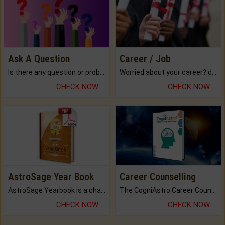
Ask A Question
Career / Job
Is there any question or problem lingering.
Worried about your career? don't know what is.
CHECK NOW
CHECK NOW
AstroSage Year Book
Career Counselling
AstroSage Yearbook is a channel to fulfill your dreams and destiny.
The CogniAstro Career Counselling Report is the most comprehensive report available on this topic.
CHECK NOW
CHECK NOW