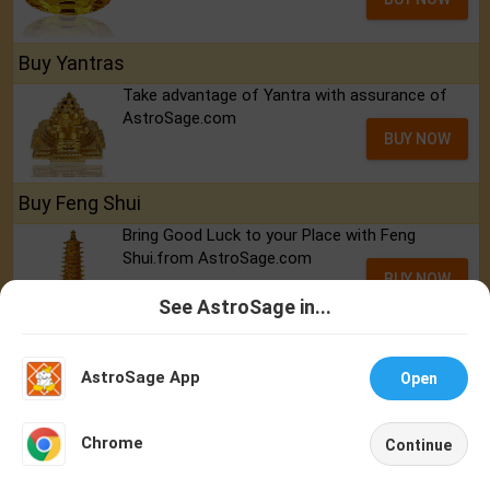
Buy Yantras
Take advantage of Yantra with assurance of
AstroSage.com
BUY NOW
Buy Feng Shui
Bring Good Luck to your Place with Feng
Shui.from AstroSage.com
BUY NOW
See AstroSage in...
Talk To
Chat With
Buy Rudraksh
Astrologer
Astrologer
Best quality Rudraksh with assurance of
AstroSage App
Open
AstroSage.com
BUY NOW
NEW
Chrome
Continue
Home
Shop
Call
Chat
Account