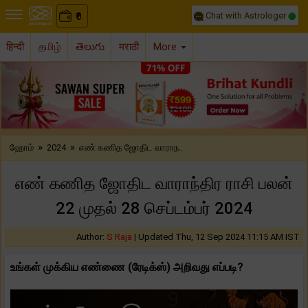
Chat with Astrologer
0
₹
हिन्दी
தமிழ்
తెలుగు
मराठी
More
Previous
Nex
»
»
ஹோம்
2024
எண் கணித ஜோதிட வாராந..
எண் கணித ஜோதிட வாராந்திர ராசி பலன்
22 முதல் 28 செப்டம்பர் 2024
Author:
S Raja
|
Updated Thu, 12 Sep 2024 11:15 AM IST
உங்கள் முக்கிய எண்ணை (ரேடிக்ஸ்) அறிவது எப்படி?