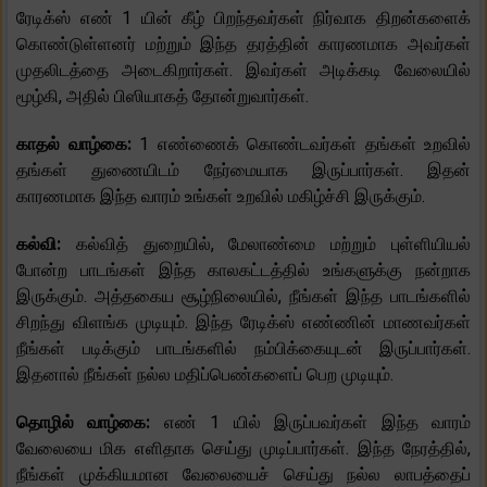
ரேடிக்ஸ் எண் 1 யின் கீழ் பிறந்தவர்கள் நிர்வாக திறன்களைக்
கொண்டுள்ளனர் மற்றும் இந்த தரத்தின் காரணமாக அவர்கள்
முதலிடத்தை அடைகிறார்கள். இவர்கள் அடிக்கடி வேலையில்
மூழ்கி, அதில் பிஸியாகத் தோன்றுவார்கள்.
காதல் வாழ்கை:
1 எண்ணைக் கொண்டவர்கள் தங்கள் உறவில்
தங்கள் துணையிடம் நேர்மையாக இருப்பார்கள். இதன்
காரணமாக இந்த வாரம் உங்கள் உறவில் மகிழ்ச்சி இருக்கும்.
கல்வி:
கல்வித் துறையில், மேலாண்மை மற்றும் புள்ளியியல்
போன்ற பாடங்கள் இந்த காலகட்டத்தில் உங்களுக்கு நன்றாக
இருக்கும். அத்தகைய சூழ்நிலையில், நீங்கள் இந்த பாடங்களில்
சிறந்து விளங்க முடியும். இந்த ரேடிக்ஸ் எண்ணின் மாணவர்கள்
நீங்கள் படிக்கும் பாடங்களில் நம்பிக்கையுடன் இருப்பார்கள்.
இதனால் நீங்கள் நல்ல மதிப்பெண்களைப் பெற முடியும்.
தொழில் வாழ்கை:
எண் 1 யில் இருப்பவர்கள் இந்த வாரம்
வேலையை மிக எளிதாக செய்து முடிப்பார்கள். இந்த நேரத்தில்,
நீங்கள் முக்கியமான வேலையைச் செய்து நல்ல லாபத்தைப்