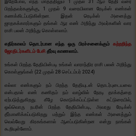
இதேபோல், எந்த மாதத்திலும் 1 முதல் 31 ஆம் தேதி வரை
பிறந்தவர்களுக்கு, 1 முதல் 9 வரையிலான ரேடிக்ஸ் எண்கள்
கணக்கிடப்படுகின்றன. இதன் ரெடிக்ஸ் அனைத்து
ஜாதகக்காரர்களும் தங்கள் ஆர எண் அறிந்து அவர்களின் வார
ராசி பலன் அறிந்து கொள்ளலாம்.
எதிர்காலம் தொடர்பான எந்த ஒரு பிரச்சனைக்கும்
கற்றறிந்த
ஜோதிடர்களிடம் பேசி
தீர்வு காணலாம்.
உங்கள் பிறந்த தேதியின்படி உங்கள் வாராந்திர ராசி பலன் அறிந்து
கொள்ளுங்கள் (22 முதல் 28 செப்டம்பர் 2024)
எல்லா எண்களும் நம் பிறந்த தேதியுடன் தொடர்புடையவை
என்பதால் எண் கணிதம் நம் வாழ்வில் நேரடி தாக்கத்தை
ஏற்படுத்துகிறது. கீழே கொடுக்கப்பட்டுள்ள கட்டுரையில்,
ஒவ்வொரு நபரின் பிறந்த தேதியின்படி, அவரது ரேடிக்ஸ்
தீர்மானிக்கப்படுகிறது மற்றும் இந்த எண்கள் அனைத்தும்
வெவ்வேறு கிரகங்களால் ஆளப்படுகின்றன என்று நாங்கள்
கூறியுள்ளோம்.