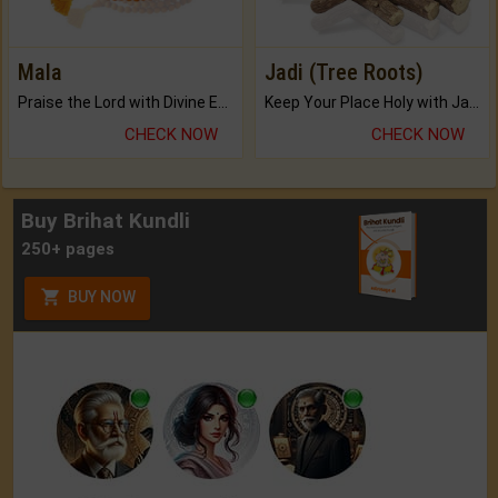
Mala
Jadi (Tree Roots)
Praise the Lord with Divine Energies of Mala.
Keep Your Place Holy with Jadi.
CHECK NOW
CHECK NOW
Buy Brihat Kundli
250+ pages
BUY NOW