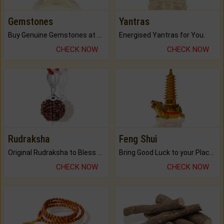
Gemstones
Yantras
Buy Genuine Gemstones at Best Prices.
Energised Yantras for You.
CHECK NOW
CHECK NOW
Rudraksha
Feng Shui
Original Rudraksha to Bless Your Way.
Bring Good Luck to your Place with Feng Shui.
CHECK NOW
CHECK NOW