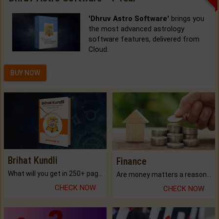
'Dhruv Astro Software'
brings you
the most advanced astrology
software features, delivered from
Cloud.
BUY NOW
Brihat Kundli
Finance
What will you get in 250+ pages Colored Brihat Kundli.
Are money matters a reason for the dark-circles under your eyes?
CHECK NOW
CHECK NOW