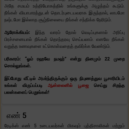
அதே சமயம் உத்தியோகத்தில் உங்களுக்கு அழுத்தம் கூடும்.
நீங்கள் வியாபாரத்துடன் தொடர்புடையவராக இருந்தால், லாபமோ
நஷ்டமோ இல்லாத சூழ்நிலையை நீங்கள் சந்திக்க நேரிடும்.
ஆரோக்கியம்:
இந்த வாரம் தோல் வெடிப்புகளால் அரிப்பு
பிரச்சனையால் நீங்கள் தொந்தரவு செய்யலாம். எனவே நீங்கள்
வறுத்த உணவுகளை உட்கொள்வதைத் தவிர்க்க வேண்டும்.
பரிகாரம்: “ஓம் ரஹவே நமஹ்” என்று தினமும் 22 முறை
சொல்லுங்கள்.
இப்போது வீட்டில் அமர்ந்திருக்கும் ஒரு நிபுணத்துவ பூசாரியிடம்
உங்கள் விருப்பப்படி
ஆன்லைனில் பூஜை
செய்து சிறந்த
பலன்களைப் பெறுங்கள்!
எண் 5
ரேடிக்ஸ் எண் 5 உடையவர்கள் மிகவும் புத்திசாலிகள் மற்றும்