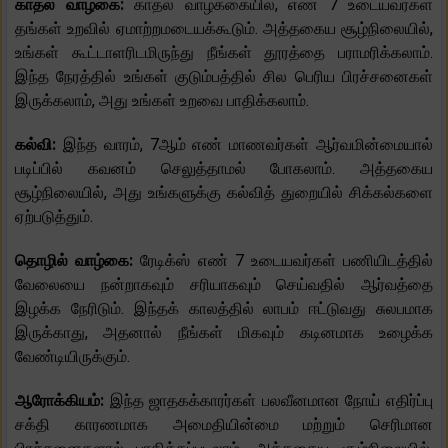
காதல் வாழ்கை:
காதல் வாழ்க்கையில், எண் 7 உடையவர்கள்
தங்கள் உறவில் ஏமாற்றமடையக்கூடும். அத்தகைய சூழ்நிலையில்,
உங்கள் கூட்டாளரிடமிருந்து நீங்கள் தூரத்தை பராமரிக்கலாம்.
இந்த நேரத்தில் உங்கள் குடும்பத்தில் சில பெரிய பிரச்சனைகள்
இருக்கலாம், அது உங்கள் உறவை பாதிக்கலாம்.
கல்வி:
இந்த வாரம், 7ஆம் எண் மாணவர்கள் ஆர்வமின்மையால்
படிப்பில் கவனம் செலுத்தாமல் போகலாம். அத்தகைய
சூழ்நிலையில், அது உங்களுக்கு கல்வித் துறையில் சிக்கல்களை
ஏற்படுத்தும்.
தொழில் வாழ்கை:
ரேடிக்ஸ் எண் 7 உடையவர்கள் பணியிடத்தில்
வேலையை நன்றாகவும் சரியாகவும் செய்வதில் ஆர்வத்தை
இழக்க நேரிடும். இந்தக் காலத்தில் லாபம் ஈட்டுவது சுலபமாக
இருக்காது, அதனால் நீங்கள் மிகவும் கடினமாக உழைக்க
வேண்டியிருக்கும்.
ஆரோக்கியம்:
இந்த ஜாதகக்காரர்கள் பலவீனமான நோய் எதிர்ப்பு
சக்தி காரணமாக அமைதியின்மை மற்றும் செரிமான