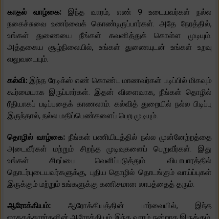
காதல் வாழ்கை:
இந்த வாரம், எண் 9 உடையவர்கள் நல்ல
நகைச்சுவை உணர்வைக் கொண்டிருப்பார்கள். அதே நேரத்தில்,
உங்கள் துணையை நீங்கள் கவனித்துக் கொள்ள முடியும்.
அத்தகைய சூழ்நிலையில், உங்கள் துணையுடன் உங்கள் உறவு
வலுவடையும்.
கல்வி:
இந்த ரேடிக்ஸ் எண் கொண்ட மாணவர்கள் படிப்பில் மிகவும்
கூர்மையாக இருப்பார்கள். இதன் விளைவாக, நீங்கள் தொழில்
ரீதியாகப் படிப்பதைக் காணலாம். கல்வித் துறையில் நல்ல பிடிப்பு
இருந்தால், நல்ல மதிப்பெண்களைப் பெற முடியும்.
தொழில் வாழ்கை:
நீங்கள் பணியிடத்தில் நல்ல முன்னேற்றத்தை
அடைவீர்கள் மற்றும் சிறந்த முடிவுகளைப் பெறுவீர்கள். இது
உங்கள் சிறப்பை வெளிப்படுத்தும். வியாபாரத்தில்
தொடர்புடையவர்களுக்கு, புதிய தொழில் தொடங்கும் வாய்ப்புகள்
இருக்கும் மற்றும் உங்களுக்கு கணிசமான லாபத்தைத் தரும்.
ஆரோக்கியம்:
ஆரோக்கியத்தின் பார்வையில், இந்த
ஜாதகக்காரர்களின் ஆரோக்கியம் இந்த வாரம் நன்றாக இருக்கும்.