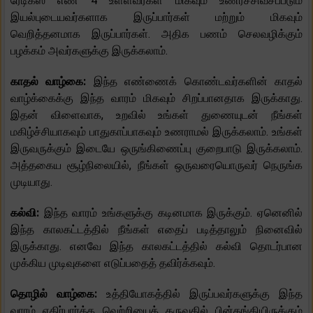
ரேடிக்ஸ் எண் 4 உள்ளவர்கள் மிகவும் உணர்ச்சிவசப்படும்
இயல்புடையவர்களாக இருப்பார்கள் மற்றும் மிகவும்
வெறித்தனமாக இருப்பார்கள். அதிக பணம் செலவழிக்கும்
பழக்கம் அவர்களுக்கு இருக்கலாம்.
காதல் வாழ்கை:
இந்த எண்ணைக் கொண்டவர்களின் காதல்
வாழ்க்கைக்கு இந்த வாரம் மிகவும் சிறப்பானதாக இருக்காது.
இதன் விளைவாக, உறவில் உங்கள் துணையுடன் நீங்கள்
மகிழ்ச்சியாகவும் பாதுகாப்பாகவும் உணராமல் இருக்கலாம். உங்கள்
இருவருக்கும் இடையே ஒருங்கிணைப்பு குறைபாடு இருக்கலாம்.
அத்தகைய சூழ்நிலையில், நீங்கள் ஒருவரையொருவர் நெருங்க
முடியாது.
கல்வி:
இந்த வாரம் உங்களுக்கு கடினமாக இருக்கும். ஏனெனில்
இந்த காலகட்டத்தில் நீங்கள் எதைப் படித்தாலும் நினைவில்
இருக்காது. எனவே இந்த காலகட்டத்தில் கல்வி தொடர்பான
முக்கிய முடிவுகளை எடுப்பதைத் தவிர்க்கவும்.
தொழில் வாழ்கை:
உத்தியோகத்தில் இருப்பவர்களுக்கு இந்த
வாரம் எதிர்பார்த்த வெற்றியைத் தருவதில் பின்தங்கியிருக்கும்