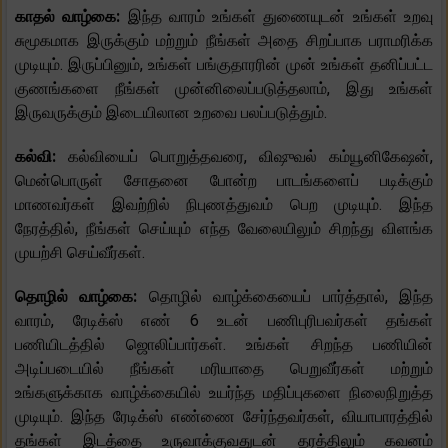
காதல் வாழ்கை:
இந்த வாரம் உங்கள் துணையுடன் உங்கள் உறவு
சுமூகமாக இருக்கும் மற்றும் நீங்கள் அதை சிறப்பாக பராமரிக்க
முடியும். இருப்பினும், உங்கள் பங்குதாரரின் முன் உங்கள் தனிப்பட்ட
குணங்களை நீங்கள் முன்னிலைப்படுத்தலாம், இது உங்கள்
இருவருக்கும் இடையிலான உறவை பலப்படுத்தும்.
கல்வி:
கல்வியைப் பொறுத்தவரை, விஷுவல் கம்யூனிகேஷன்,
மென்பொருள் சோதனை போன்ற பாடங்களைப் படிக்கும்
மாணவர்கள் இவற்றில் நிபுணத்துவம் பெற முடியும். இந்த
நேரத்தில், நீங்கள் செய்யும் எந்த வேலையிலும் சிறந்து விளங்க
முயற்சி செய்வீர்கள்.
தொழில் வாழ்கை:
தொழில் வாழ்க்கையைப் பார்த்தால், இந்த
வாரம், ரேடிக்ஸ் எண் 6 உடன் பணிபுரிபவர்கள் தங்கள்
பணியிடத்தில் ஜொலிப்பார்கள். உங்கள் சிறந்த பணியின்
அடிப்படையில் நீங்கள் மரியாதை பெறுவீர்கள் மற்றும்
உங்களுக்காக வாழ்க்கையில் உயர்ந்த மதிப்புகளை நிலைநிறுத்த
முடியும். இந்த ரேடிக்ஸ் எண்ணை சேர்ந்தவர்கள், வியாபாரத்தில்
தங்கள் இடத்தை உருவாக்குவதுடன் தரத்திலும் கவனம்