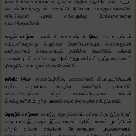
எண் 2 யில் உள்ளவர்கள் தங்கள் குடும்ப உறுப்பினர்கள் மற்றும்
நெருங்கியவர்களுடன் உணர்ச்சி ரீதியான வாக்குவாதங்களில்
ஈடுபடுவதன் மூலம் தங்களுக்கு பிரச்சனைகளை
உருவாக்குவார்கள்.
காதல் வாழ்கை:
எண் 2 உடையவர்கள் இந்த வாரம் தங்கள்
கூட்டாளிகளுக்கு அழுத்தம் கொடுப்பதையும், அவர்களுடன்
வாக்குவாதம் செய்வதையும் தவிர்க்க வேண்டும். உங்கள்
மனைவியுடன் பேசும்போது, ​​அவர் அனுபவிக்கும் சூழ்நிலைகளைப்
புரிந்துகொள்ள முயற்சிக்க வேண்டும்.
கல்வி:
இந்த காலகட்டத்தில், மாணவர்கள் விடாமுயற்சியுடன்
படிக்க கடினமாக உழைக்க வேண்டும். ஏனெனில்
கவனச்சிதறல்கள் மற்றும் கவனச்சிதறல்கள் உங்கள்
இலக்குகளில் இருந்து உங்கள் கவனத்தை திசைதிருப்பலாம்.
தொழில் வாழ்கை:
சொந்த தொழில் செய்பவர்களுக்கு இந்த நேரம்
சாதகமாக இருக்கும். இந்த காலகட்டத்தில், உங்கள் முயற்சிகள்
மற்றும் உங்கள் உத்திகள் நேர்மறையான முடிவுகளையும்