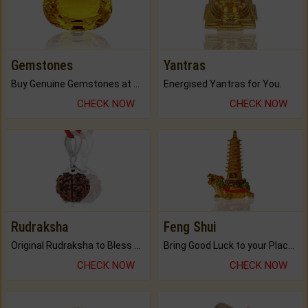
Gemstones
Yantras
Buy Genuine Gemstones at Best Prices.
Energised Yantras for You.
CHECK NOW
CHECK NOW
Rudraksha
Feng Shui
Original Rudraksha to Bless Your Way.
Bring Good Luck to your Place with Feng Shui.
CHECK NOW
CHECK NOW