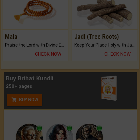
Mala
Jadi (Tree Roots)
Praise the Lord with Divine Energies of Mala.
Keep Your Place Holy with Jadi.
CHECK NOW
CHECK NOW
Buy Brihat Kundli
250+ pages
BUY NOW