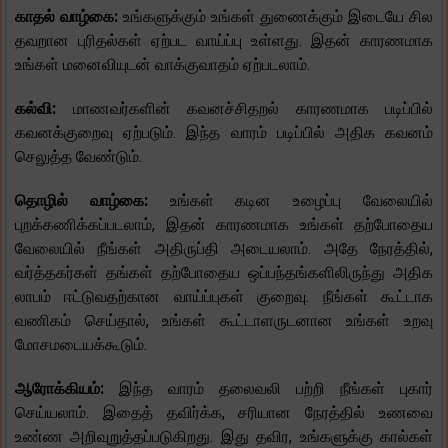
காதல் வாழ்கை:
உங்களுக்கும் உங்கள் துணைக்கும் இடையே சில
தவறான புரிதல்கள் ஏற்பட வாய்ப்பு உள்ளது. இதன் காரணமாக
உங்கள் மனைவியுடன் வாக்குவாதம் ஏற்படலாம்.
கல்வி:
மாணவர்களின் கவனச்சிதறல் காரணமாக படிப்பில்
கவனக்குறைவு ஏற்படும். இந்த வாரம் படிப்பில் அதிக கவனம்
செலுத்த வேண்டும்.
தொழில் வாழ்கை:
உங்கள் கடின உழைப்பு வேலையில்
புறக்கணிக்கப்படலாம், இதன் காரணமாக உங்கள் தற்போதைய
வேலையில் நீங்கள் அதிருப்தி அடையலாம். அதே நேரத்தில்,
வர்த்தகர்கள் தங்கள் தற்போதைய ஒப்பந்தங்களிலிருந்து அதிக
லாபம் ஈட்டுவதற்கான வாய்ப்புகள் குறைவு. நீங்கள் கூட்டாக
வணிகம் செய்தால், உங்கள் கூட்டாளருடனான உங்கள் உறவு
மோசமடையக்கூடும்.
ஆரோக்கியம்:
இந்த வாரம் தலைவலி பற்றி நீங்கள் புகார்
செய்யலாம். இதைத் தவிர்க்க, சரியான நேரத்தில் உணவை
உண்ண அறிவுறுத்தப்படுகிறது. இது தவிர, உங்களுக்கு கால்கள்