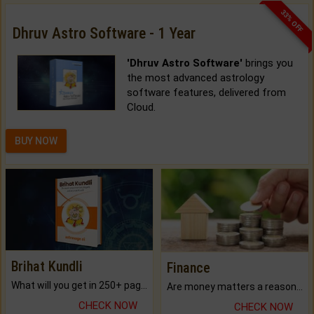
33% OFF
Dhruv Astro Software - 1 Year
'Dhruv Astro Software'
brings you
the most advanced astrology
software features, delivered from
Cloud.
BUY NOW
Brihat Kundli
Finance
What will you get in 250+ pages Colored Brihat Kundli.
Are money matters a reason for the dark-circles under your eyes?
CHECK NOW
CHECK NOW