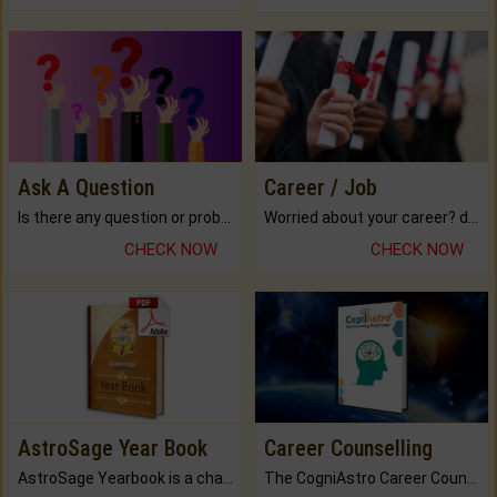
Ask A Question
Career / Job
Is there any question or problem lingering.
Worried about your career? don't know what is.
CHECK NOW
CHECK NOW
AstroSage Year Book
Career Counselling
AstroSage Yearbook is a channel to fulfill your dreams and destiny.
The CogniAstro Career Counselling Report is the most comprehensive report available on this topic.