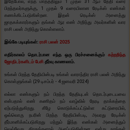
இதேபோல், எந்த மாதத்திலும் 1 முதல் 31 ஆம் தேதி வரை
பிறந்தவர்களுக்கு, 1 முதல் 9 வரையிலான ரேடிக்ஸ் எண்கள்
கணக்கிடப்படுகின்றன. இதன் ரெடிக்ஸ் அனைத்து
ஜாதகக்காரர்களும் தங்கள் ஆர எண் அறிந்து அவர்களின் வார
ராசி பலன் அறிந்து கொள்ளலாம்.
இங்கே படியுங்கள்:
ராசி பலன் 2025
எதிர்காலம் தொடர்பான எந்த ஒரு பிரச்சனைக்கும்
கற்றறிந்த
ஜோதிடர்களிடம் பேசி
தீர்வு காணலாம்.
உங்கள் பிறந்த தேதியின்படி உங்கள் வாராந்திர ராசி பலன் அறிந்து
கொள்ளுங்கள் (29 டிசம்பர் - 4 ஜனவரி 2024)
எல்லா எண்களும் நம் பிறந்த தேதியுடன் தொடர்புடையவை
என்பதால் எண் கணிதம் நம் வாழ்வில் நேரடி தாக்கத்தை
ஏற்படுத்துகிறது. கீழே கொடுக்கப்பட்டுள்ள கட்டுரையில்,
ஒவ்வொரு நபரின் பிறந்த தேதியின்படி, அவரது ரேடிக்ஸ்
தீர்மானிக்கப்படுகிறது மற்றும் இந்த எண்கள் அனைத்தும்
வெவ்வேறு கிரகங்களால் ஆளப்படுகின்றன என்று நாங்கள்