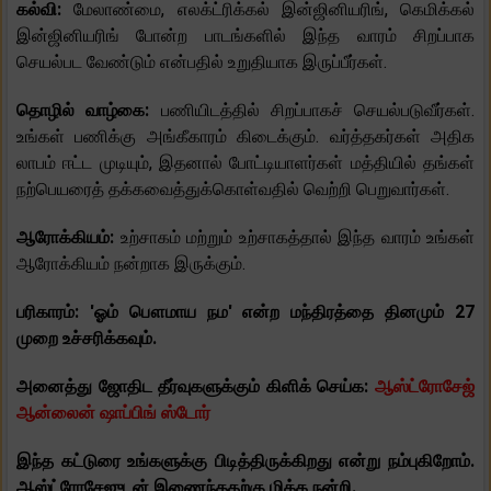
கல்வி:
மேலாண்மை, எலக்ட்ரிக்கல் இன்ஜினியரிங், கெமிக்கல்
இன்ஜினியரிங் போன்ற பாடங்களில் இந்த வாரம் சிறப்பாக
செயல்பட வேண்டும் என்பதில் உறுதியாக இருப்பீர்கள்.
தொழில் வாழ்கை:
பணியிடத்தில் சிறப்பாகச் செயல்படுவீர்கள்.
உங்கள் பணிக்கு அங்கீகாரம் கிடைக்கும். வர்த்தகர்கள் அதிக
லாபம் ஈட்ட முடியும், இதனால் போட்டியாளர்கள் மத்தியில் தங்கள்
நற்பெயரைத் தக்கவைத்துக்கொள்வதில் வெற்றி பெறுவார்கள்.
ஆரோக்கியம்:
உற்சாகம் மற்றும் உற்சாகத்தால் இந்த வாரம் உங்கள்
ஆரோக்கியம் நன்றாக இருக்கும்.
பரிகாரம்: 'ஓம் பௌமாய நம' என்ற மந்திரத்தை தினமும் 27
முறை உச்சரிக்கவும்.
அனைத்து ஜோதிட தீர்வுகளுக்கும் கிளிக் செய்க:
ஆஸ்ட்ரோசேஜ்
ஆன்லைன் ஷாப்பிங் ஸ்டோர்
இந்த கட்டுரை உங்களுக்கு பிடித்திருக்கிறது என்று நம்புகிறோம்.
ஆஸ்ட்ரோசேஜுடன் இணைந்ததற்கு மிக்க நன்றி.