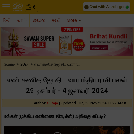
Chat with Astrologer
0
₹
हिन्दी
தமிழ்
తెలుగు
मराठी
More
Previous
Nex
»
»
ஹோம்
2024
எண் கணித ஜோதிட வாராந..
எண் கணித ஜோதிட வாராந்திர ராசி பலன்
29 டிசம்பர் - 4 ஜனவரி 2024
Author:
S Raja
|
Updated Tue, 26 Nov 2024 11:22 AM IST
உங்கள் முக்கிய எண்ணை (ரேடிக்ஸ்) அறிவது எப்படி?