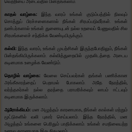
வெற்றியை அடைவதில் பின்தங்கலாம்.
காதல் வாழ்கை:
இந்த வாரம் உங்கள் குடும்பத்தில் நிலவும்
சொத்துப் பிரச்சனைகளால் நீங்கள் சிரமப்படுவீர்கள். உங்கள்
நண்பர்களால் உங்கள் துணையுடன் நல்ல உறவைப் பேணுவதில் சில
சிரமங்களைச் சந்திக்க வேண்டியிருக்கும்.
கல்வி:
இந்த வாரம், உங்கள் முயற்சிகள் இருந்தபோதிலும், நீங்கள்
பின்தங்கியிருக்கலாம். கல்வித்துறையில் முதலிடத்தை அடைய
கடினமாக உழைக்க வேண்டும்.
தொழில் வாழ்கை:
வேலை செய்பவர்கள் தங்கள் பணிக்கான
அங்கீகாரத்தைப் பெறாமல் போகலாம். அதே நேரத்தில்,
வர்த்தகர்கள் நல்ல தரத்தை பராமரிக்கவும் லாபம் ஈட்டவும்
கடினமாக இருக்கலாம்.
ஆரோக்கியம்:
மன அழுத்தம் காரணமாக, நீங்கள் கால்கள் மற்றும்
மூட்டுகளில் வலி புகார் செய்யலாம். இந்த நேரத்தில், மன
அழுத்தம் உங்களை பெரிதும் பாதிக்கலாம். உங்கள் சமநிலையற்ற
உணவு காரணமாக இது நிகழலாம்.