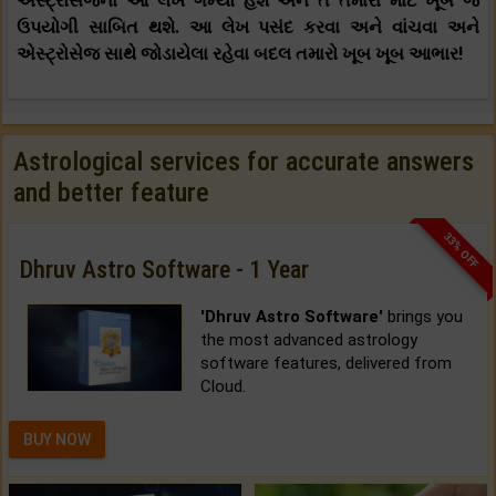
એસ્ટ્રોસેજનો આ લેખ ગમ્યો હશે અને તે તમારા માટે ખૂબ જ
ઉપયોગી સાબિત થશે. આ લેખ પસંદ કરવા અને વાંચવા અને
એસ્ટ્રોસેજ સાથે જોડાયેલા રહેવા બદલ તમારો ખૂબ ખૂબ આભાર!
Astrological services for accurate answers
and better feature
33% OFF
Dhruv Astro Software - 1 Year
'Dhruv Astro Software'
brings you
the most advanced astrology
software features, delivered from
Cloud.
BUY NOW