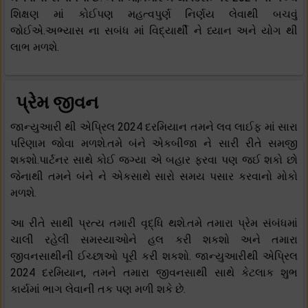
શિક્ષણ માં કોઈપણ મહત્વપુર્ણ નિર્ણય લેવાથી બચવું
જોઈએ.અભ્યાસ ના સબંધ માં વિદ્યાર્થી ને ધ્યાન અને યોગ થી
લાભ મળશે.
પ્રેમ જીવન
જાન્યુઆરી થી એપ્રિલ 2024 દરમિયાન તમને લવ લાઈફ માં સારા
પરિણામ જોવા મળશે.તમે બંને એકબીજા ને સારી રીતે સમજી
શકશો.પાર્ટનર સાથે કોઈ જગ્યા એ બહાર ફરવા પણ જઈ શકો છો
જેનાથી તમને બંને ને એકસાથે સારો સમય પસાર કરવાનો મોકો
મળશે.
આ રીતે સાથી પ્રત્ય તમારી વૃદ્ધિ થશે.તમે તમારા પ્રેમ સંબંધમાં
ચાલી રહેલી સમસ્યાઓને હલ કરી શકશો અને તમારા
જીવનસાથીની ઈચ્છાઓ પૂરી કરી શકશો. જાન્યુઆરીથી એપ્રિલ
2024 દરમિયાન, તમને તમારા જીવનસાથી સાથે કેટલાક શુભ
કાર્યમાં ભાગ લેવાની તક પણ મળી શકે છે.