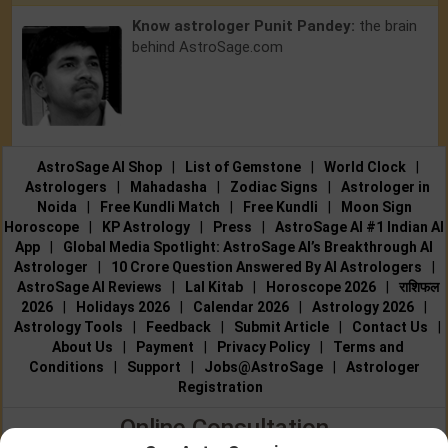
Know astrologer Punit Pandey:
the brain
behind AstroSage.com
AstroSage AI Shop
|
List of Gemstone
|
World Clock
|
Astrologers
|
Mahadasha
|
Zodiac Signs
|
Astrologer in
Noida
|
Free Kundli Match
|
Free Kundli
|
Moon Sign
Horoscope
|
KP Astrology
|
Press
|
AstroSage AI #1 Indian AI
App
|
Global Media Spotlight: AstroSage AI’s Breakthrough AI
Astrologer
|
10 Crore Question Answered By AI Astrologers
|
AstroSage AI Reviews
|
Lal Kitab
|
Horoscope 2026
|
राशिफल
2026
|
Holidays 2026
|
Calendar 2026
|
Astrology 2026
|
Astrology Tools
|
Feedback
|
Submit Article
|
Contact Us
|
About Us
|
Payment
|
Privacy Policy
|
Terms and
Conditions
|
Support
|
Jobs@AstroSage
|
Astrologer
Registration
Online Consultation