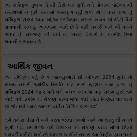
આ રાશિફળ મુજબ મે થી ડિસેમ્બર સુધી તમે પોતાના પાર્ટનર ની
ઈચ્છાઓ ને પુરી કરવામાં અસફળ રહી શકો છો.H નામ વાળા નું
રાશિફળ 2024 એવા માં,આ દરમિયાન તમારા સબંધ માં થોડી ધૈર્ય
રાખવાની સલાહ આપવામાં આવે છે.મે પછી તમારી બંને ની વચ્ચે
અંદર ની સમજણ ની કમી ના કારણે વિચારો માં મતભેદ ઉભા
થવાની સંભાવના છે.
આર્થિક જીવન
આ રાશિફળ કહે છે કે જાન્યુઆરી થી એપ્રિલ 2024 સુધી નો
સમય તમારી આર્થિક સ્થિતિ માટે સારો રહેશે.H નામ વાળા નું
રાશિફળ 2024 આ સમયે તમે બચત કરવામાં પણ સક્ષમ હસો.તમે
કોઈ નવી સ્કીમ માં રોકાણ કરવા જેવા કોઈ મોટા નિર્ણય લઇ શકો
છો જેનાથી તમને આગળ વધીને નિશ્ચિત લાભ થશે.
તમે તમારા પૈસા ને ખર્ચ કરતા જોવા મળશો અને આ વસ્તુ થી તમને
ખુશી પણ મળશે.જો તમે મિલકત માં રોકાણ કરવા માંગો છો,તો
પ્રોપર્ટી ખરીદી શકો છો.આગળ ચાલીને તમારો આ નિર્ણય ફાયદામંદ