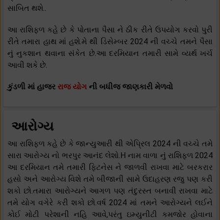
સાબિત થશે..
આ રાશિફળ કહે છે કે પોતાના પૈસા ને ઠીક રીતે ઉપયોગ કરવો પુરી
રીતે તમારા હાથ માં હશે.મે થી ડિસેમ્બર 2024 ની વચ્ચે તમને પૈસા
નું નુકશાન થવાના સંકેત છે.આ દરમિયાન તમારી સામે વ્યર્થ ખર્ચ
આવી શકે છે.
કુંડળી માં હાજર
રાજ યોગ
ની બધીજ જાણકારી મેળવો
આરોગ્ય
આ રાશિફળ કહે છે કે જાન્યુઆરી થી એપ્રિલ 2024 ની વચ્ચે તમે
સારા આરોગ્ય નો ભરપુર આનંદ લેશો.H નામ વાળા નું રાશિફળ 2024
આ દરમિયાન તમે તમારી ફિટનેસ ને જાળવી રાખવા માટે બરકરાર
હસો અને આરોગ્ય વિશે તમે બીજાની સામે ઉદાહરણ રજુ પણ કરી
શકો છો.તમારા આરોગ્યને આગળ પણ તંદુરસ્ત બનાવી રાખવા માટે
તમે યોગ વગેરે કરી શકો છો.વર્ષ 2024 માં તમને આરોગ્યને લઈને
કોઈ મોટી પરેશાની નહિ આવે,પરંતુ ઇમ્યુનીટી કમજોર હોવાના