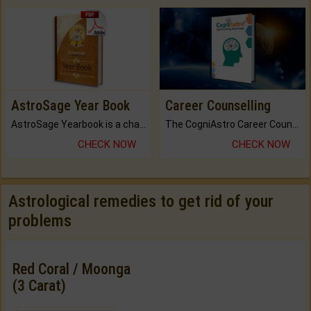
AstroSage Year Book
Career Counselling
AstroSage Yearbook is a channel to fulfill your dreams and destiny.
The CogniAstro Career Counselling Report is the most comprehensive report available on this topic.
CHECK NOW
CHECK NOW
Astrological remedies to get rid of your
problems
Red Coral / Moonga
(3 Carat)