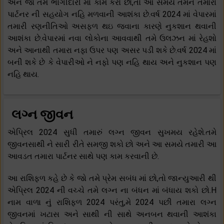
અને જો તમે ભાગીદારી માં કામ કરો છો,તો આ સમયે તમને તમારા
પાર્ટનર ની સહયોગ નહિ મળવાની આશંકા છે.વર્ષ 2024 માં વેપારમાં
તમારી રણનીતિઓ અસફળ થઇ જવાના કારણે નુકશાન થવાની
આશંકા છે.વેપારમાં નવા લોકોના આવવાથી તમે ઉલઝન માં રેહશો
અને આનાથી તમારા નફા ઉપર પણ અસર પડી શકે છે.વર્ષ 2024 માં
બની શકે છે કે વેપારીઓ ને નફો પણ નહિ થાય અને નુકશાન પણ
નહિ થાય.
લગ્ન જીવન
એપ્રિલ 2024 સુધી તમારું લગ્ન જીવન સુખમય રહેશે.તમે
જીવનસાથી ને સારી રીતે સમજી શકો છો અને આ સમયે તમારી આ
આવડત તમારા પાર્ટનર સાથે પણ કામ કરવાની છે.
આ રાશિફળ કહે છે કે જો તમે પ્રેમ સબંધ માં છો,તો જાન્યુઆરી થી
એપ્રિલ 2024 ની વચ્ચે તમે લગ્ન ના બંધન માં બંધાય શકો છો.H
નામ વાળા નું રાશિફળ 2024 પરંતુ,મે 2024 પછી તમારા લગ્ન
જીવનમાં ખટાસ અને સાથી ની સાથે અનબન થવાની આશંકા