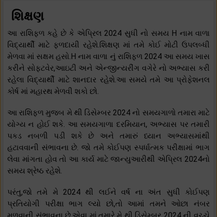
શિક્ષણ
આ રાશિફળ કહે છે કે એપ્રિલ 2024 સુધી નો સમય H નામ વાળા
વિદ્યાર્થી માટે ફળદાયી રહેશે.શિક્ષણ માં તમે કોઈ મોટી ઉપલબ્ધી
મેળવા માં સક્ષમ હસો.H નામ વાળા નું રાશિફળ 2024 આ સમય ખાસ
કરીને સોફ્ટવેર,આઇટી અને એન્જીન્યરીંગ વગેરે નો અભ્યાસ કરી
રહેલા વિદ્યાર્થી માટે શાનદાર રહેશે.આ સમયે તમે આ પ્રોફેશનલ
કોર્ષ માં મહારથ મેળવી શકો છો.
આ રાશિફળ મુજબ મે થી ડિસેમ્બર 2024 નો સમયગાળો તમારા માટે
યોગ્ય ન હોઈ શકે. આ સમયગાળા દરમિયાન, અભ્યાસ પર તમારી
પકડ નબળી પડી શકે છે અને તમારું ધ્યાન અભ્યાસમાંથી
હટાવવાની સંભાવના છે. જો તમે કોઈપણ સ્પર્ધાત્મક પરીક્ષામાં ભાગ
લેવા માંગતા હોવ તો આ કાર્ય માટે જાન્યુઆરીથી એપ્રિલ 2024નો
સમય શ્રેષ્ઠ રહેશે.
પરંતુ,જો તમે મે 2024 થી લઈને વર્ષ ના અંત સુધી કોઈપણ
પ્રતિયોગી પરીક્ષા ભાગ લ્યો છો,તો આમાં તમને ઓછા નંબર
મળવાની સંભાવના છે.એવા માં,તમારે મે થી ડિસેમ્બર 2024 ની વચ્ચે