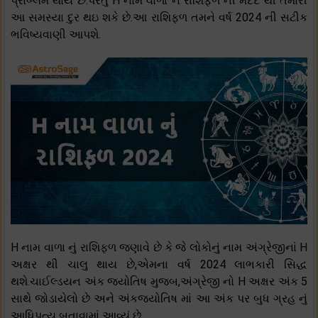
પ્રોબ્લમ થાય છે.પરંતુ H નામ વાળા ને રાશિફળ ની મદદ થી તમારી
આ સમસ્યા દુર થઇ શકે છે.આ રાશિફળ તમને વર્ષ 2024 ની સટીક
ભવિષ્યવાણી આપશે.
H નામ વાળા નું રાશિફળ જણાવે છે કે જે લોકોનું નામ અંગ્રેજીનાં H
અક્ષર થી ચાલુ થાય છે,એમના વર્ષ 2024 લાભકારી સિદ્ધ
થશે.ચાઈલ્ડયન અંક જ્યોતિષ મુજબ,અંગ્રેજી નો H અક્ષર અંક 5
સાથે જોડાયેલો છે અને અંકજ્યોતિષ માં આ અંક પર બુધ ગ્રહ નું
આધિપત્ય બતાવામાં આવ્યું છે.