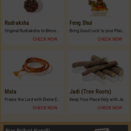
Rudraksha
Feng Shui
Original Rudraksha to Bless Your Way.
Bring Good Luck to your Place with Feng Shui.
CHECK NOW
CHECK NOW
Mala
Jadi (Tree Roots)
Praise the Lord with Divine Energies of Mala.
Keep Your Place Holy with Jadi.
CHECK NOW
CHECK NOW
Buy Brihat Kundli