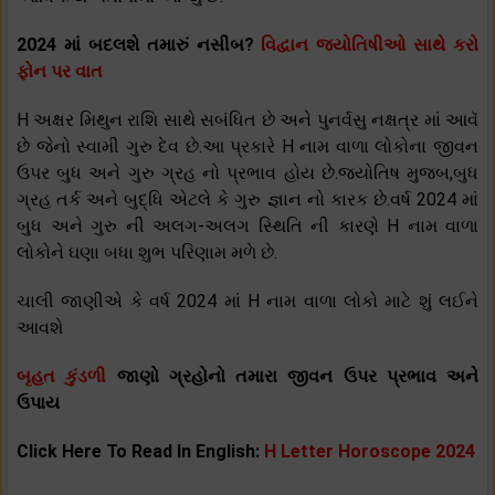
2024 માં બદલશે તમારું નસીબ?
વિદ્વાન જ્યોતિષીઓ સાથે કરો
ફોન પર વાત
H અક્ષર મિથુન રાશિ સાથે સબંધિત છે અને પુનર્વસુ નક્ષત્ર માં આવૅ
છે જેનો સ્વામી ગુરુ દેવ છે.આ પ્રકારે H નામ વાળા લોકોના જીવન
ઉપર બુધ અને ગુરુ ગ્રહ નો પ્રભાવ હોય છે.જ્યોતિષ મુજબ,બુધ
ગ્રહ તર્ક અને બુદ્ધિ એટલે કે ગુરુ જ્ઞાન નો કારક છે.વર્ષ 2024 માં
બુધ અને ગુરુ ની અલગ-અલગ સ્થિતિ ની કારણે H નામ વાળા
લોકોને ઘણા બધા શુભ પરિણામ મળે છે.
ચાલી જાણીએ કે વર્ષ 2024 માં H નામ વાળા લોકો માટે શું લઈને
આવશે
બૃહત કુંડળી
જાણો ગ્રહોનો તમારા જીવન ઉપર પ્રભાવ અને
ઉપાય
Click Here To Read In English:
H Letter Horoscope 2024