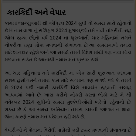
કારકિર્દી અને વેપાર
કામમાં જાન્યુઆરી થી એપ્રિલ 2024 સુધી નો સમય સારો રહેવાનો
છે.H નામ વાળા નું રાશિફળ 2024 મુજબ,જો તમે નવી નોકરીની રાહ
જોય રહ્યા છો,તો વર્ષ 2024 ના શુરુઆતી ચાર મહિનામાં તમને
નોકરીના ઘણા મોકા મળવાની સંભાવના છે.આ સમયગાળો તમારા
માટે શાનદાર રહેશે અને આ સમયે તમને વિદેશ માંથી પણ નવા મોકા
મળવાના સંકેત છે.આનાથી તમારું મન પ્રસન્ન થશે.
આ ચાર મહિનામાં તમે કારકિર્દી માં એક સારી શુરુઆત કરવામાં
સક્ષમ હસો.તમને તમારા કામ માટે સન્માન પણ મળશે. જો કે, તમને
મે 2024 પછી તમારી કારકિર્દી વિશે સાવચેત રહેવાની સલાહ
આપવામાં આવે છે. ખાસ કરીને નોકરી કરતા લોકો માટે મે થી
નવેમ્બર 2024 સુધીનો સમય મુશ્કેલીઓથી ભરેલો રહેવાનો છે.
શક્ય છે કે આ સમય દરમિયાન તમારા કામની ઓળખ ન થાય.
જેના કારણે તમારું મન પરેશાન રહી શકે છે.
વેપારીઓ ને પોતાના વિરોધી પાસેથી કડી ટક્કર મળવાની સંભાવના છે