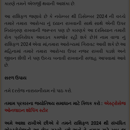
કારણે તમને એલર્જી થવાની આશંકા છે.
આ રાશિફળ જણાવે છે કે નવેમ્બર થી ડિસેમ્બર 2024 ની વચ્ચે
તમારે તમારા આરોગ્ય નું ધ્યાન રાખવાની સાથે સાથે એની ઉપર
નિયંત્રણ રાખવાની જરૂરત પણ છે કારણકે આ દરમિયાન તમારી
રોગ પ્રતિરોધક આવડત કમજોર રહી શકે છે.H નામ વાળા નું
રાશિફળ 2024 એવા માં,તમારા આરોગ્યમાં ગિરાવટ આવી શકે છે.આ
મહિનામાં તમારે તમારા આરોગ્ય ઉપર નજર રાખવી પડશે અને
જીવન શૈલી ને પણ ઉચ્ચ બનાવી રાખવાની સલાહ આપવામાં આવે
છે.
સરળ ઉપાય
તમે દરરોજ નારાયનીયમ નો પાઠ કરો.
તમામ પ્રકારના જ્યોતિષય સમાધાન માટે ક્લિક કરો :
એસ્ટ્રોસેજ
ઓનલાઇન શોપિંગ સ્ટોર
અમે આશા રાખીએ છીએ કે તમને રાશિફળ 2024 થી સંબંધિત