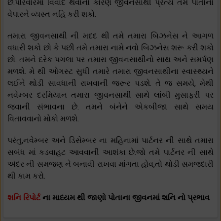
છે.પરિવારમાં વિવાદ થવાના કારણે જીવનસાથી પ્રત્ય તમે પોતાના
વેપારને વ્યસ્ત નહિ કરી શકો.
તમારા જીવનસાથી ની મદદ થી તમે તમારા બિઝનેસ ને આગળ
વધારી શકો છો કે પછી તમે તમારા નામે નવો બિઝનેસ શરૂ કરી શકો
છો. તમને દરેક પગલા પર તમારા જીવનસાથીનો સાથ અને સમર્પણ
મળશે. મે થી ઓગસ્ટ સુધી તમારે તમારા જીવનસાથીના સ્વાસ્થ્યને
લઈને થોડી સાવધાની રાખવાની જરૂર પડશે. તે જ સમયે, મેથી
નવેમ્બર દરમિયાન તમારા જીવનસાથી સાથે લાંબી મુસાફરી પર
જવાની સંભાવના છે. તમને બંનેને એકબીજા સાથે સમય
વિતાવવાનો મોકો મળશે.
પરંતુ,નવેમ્બર અને ડિસેમ્બર ના મહિનામાં પાર્ટનર ની સાથે તમારા
સબંધ માં કડવાહટ આવવાની આશંકા છે.જો તમે પાર્ટનર ની સાથે
અંદર ની સમજણ ને બનાવી રાખવા માંગતા હોવ,તો થોડી સમજદારી
થી કામ કરો.
શનિ રિપોર્ટ
ના માધ્યમ થી જાણો પોતાના જીવનમાં શનિ નો પ્રભાવ