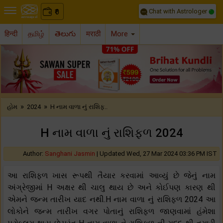
Chat with Astrologer
0
₹
हिन्दी
தமிழ்
తెలుగు
मराठी
More
Previous
Nex
»
»
હોમ
2024
H નામ વાળા નું રાશિફ..
H નામ વાળા નું રાશિફળ 2024
Author:
Sanghani Jasmin
|
Updated Wed, 27 Mar 2024 03:36 PM IST
આ રાશિફળ ખાસ રૂપથી તૈયાર કરવામાં આવ્યું છે જેનું નામ
અંગ્રેજીમાં H અક્ષર થી ચાલુ થાય છે અને કોઈપણ કારણ થી
એમને જન્મ તારીખ યાદ નથી.H નામ વાળા નું રાશિફળ 2024 આ
લોકોને જન્મ તારીખ વગર પોતાનું રાશિફળ જાણવામાં હંમેશા