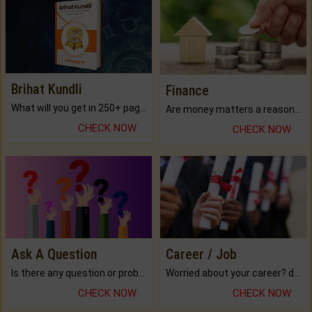
Brihat Kundli
Finance
What will you get in 250+ pages Colored Brihat Kundli.
Are money matters a reason for the dark-circles under your eyes?
CHECK NOW
CHECK NOW
Ask A Question
Career / Job
Is there any question or problem lingering.
Worried about your career? don't know what is.
CHECK NOW
CHECK NOW