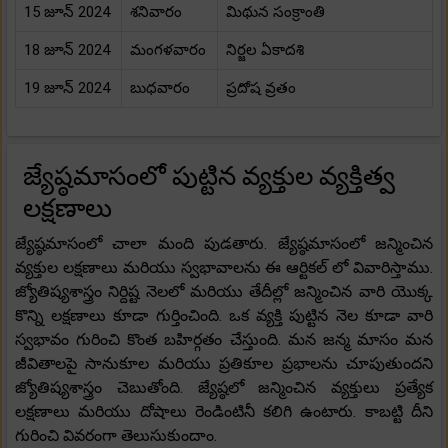
15 జూన్ 2024
శనివారం
మిథున సంక్రాంతి
18 జూన్ 2024
మంగళవారం
నిర్జల ఏకాదశి
19 జూన్ 2024
బుధవారం
ప్రదోష వ్రతం
జ్యేష్ఠమాసంలో పుట్టిన వ్యక్తుల వ్యక్తిత్వ
లక్షణాలు
జ్యేష్ఠమాసంలో చాలా మంది పుడతారు. జ్యేష్ఠమాసంలో జన్మించిన
వ్యక్తుల లక్షణాలు మరియు స్వభావాలను ఈ ఆర్టికల్ లో వివారిస్తాము.
జ్యోతిష్యశాస్త్రం నిర్దిష్ట నెలలో మరియు తేదీల్లో జన్మించిన వారి యొక్క
కొన్ని లక్షణాలు కూడా గుర్తించింది. ఒక వ్యక్తి పుట్టిన నెల కూడా వారి
స్వభావం గురించి కొంత బహిర్గతం చేస్తుంది. మన జన్మ మాసం మన
జీవితాలపై సానుకూల మరియు ప్రతికూల ప్రభాలను చూపుతుందని
జ్యోతిష్యశాస్త్రం చెబుతోంది. జ్యేష్ఠలో జన్మించిన వ్యక్తులు ప్రత్యేక
లక్షణాలు మరియు దోషాలు రెండింటినీ కలిగి ఉంటారు. కాబట్టి దీని
గురించి వివరంగా తెలుసుకుందాం.