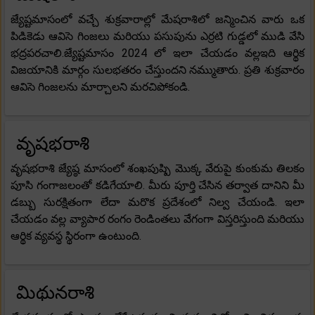
జ్యేష్టమాసంలో వచ్చే శుక్రవారాల్లో మేషరాశిలో జన్మించిన వారు ఒక
పిడికెడు ఆవిసె గింజలు మరియు పసుపును ఎర్రటి గుడ్డలో ముడి వేసి
భద్రపరచాలి.జ్యేష్టమాసం 2024 లో ఇలా చేయడం వల్లఇది ఆర్థిక
విజయానికి మార్గం సులభతరం చేస్తుందని నమ్ముతారు. ప్రతి శుక్రవారం
ఆవిసె గింజలను మార్చాలని మరచిపోకండి.
వృషభరాశి
వృషభరాశి జ్యేష్ఠ మాసంలో శంఖపుష్పి మొక్క వేరుపై కుంకుమ తిలకం
పూసి గంగాజలంతో కడిగేయాలి. మీరు పూర్తి చేసిన తర్వాత దానిని మీ
డబ్బు సురక్షితంగా లేదా మరొక ప్రదేశంలో నిల్వ చేయండి. ఇలా
చేయడం వల్ల వ్యాపార రంగం రెండింతలు వేగంగా విస్తరిస్తుంది మరియు
ఆర్థిక వ్యవస్థ స్థిరంగా ఉంటుంది.
మిథునరాశి