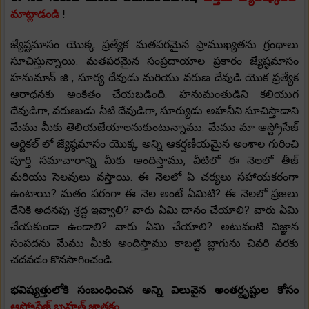
మాట్లాడండి
!
జ్యేష్టమాసం యొక్క ప్రత్యేక మతపరమైన ప్రాముఖ్యతను గ్రంథాలు
సూచిస్తున్నాయి. మతపరమైన సంప్రదాయాల ప్రకారం జ్యేష్ఠమాసం
హనుమాన్ జి , సూర్య దేవుడు మరియు వరుణ దేవుడి యొక ప్రత్యేక
ఆరాధనకు అంకితం చేయబడింది. హనుమంతుడిని కలియుగ
దేవుడిగా, వరుణుడు నీటి దేవుడిగా, సూర్యుడు అహనీని సూచిస్తాడాని
మేము మీకు తెలియజేయాలనుకుంటున్నాము. మేము మా ఆస్ట్రోసేజ్
ఆర్టికల్ లో జ్యేష్ఠమాసం యొక్క అన్ని ఆకర్షణీయమైన అంశాల గురించి
పూర్తి సమాచారాన్ని మీకు అందిస్తాము, వీటిలో ఈ నెలలో తీజ్
మరియు సెలవులు వస్తాయి. ఈ నెలలో ఏ చర్యలు సహాయకరంగా
ఉంటాయి? మతం పరంగా ఈ నెల అంటే ఏమిటి? ఈ నెలలో ప్రజలు
దేనికి అదనపు శ్రద్ద ఇవ్వాలి? వారు ఏమి దానం చేయాలి? వారు ఏమి
చేయకుండా ఉండాలి? వారు ఏమి చేయాలి? అటువంటి విజ్ఞాన
సంపదను మేము మీకు అందిస్తాము కాబట్టి బ్లాగును చివరి వరకు
చదవడం కొనసాగించండి.
భవిష్యత్తులోకి సంబంధించిన అన్ని విలువైన అంతర్దృష్టుల కోసం
ఆస్ట్రోసేజ్ బృహత్ జాతకం