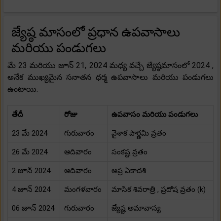
జ్యేష్ఠ మాసంలో ప్రధాన ఉపవాసాలు
మరియు పండుగలు
మే 23 మరియు జూన్ 21, 2024 మధ్య వచ్చే జ్యేష్ఠమాసంలో 2024 ,
అనేక ముఖ్యమైన సనాతన ధర్మ ఉపవాసాలు మరియు పండుగలు
ఉంటాయి.
తేదీ
రోజు
ఉపవాసం మరియు పండుగలు
23 మే 2024
గురువారం
వైశాక పౌర్ణమి వ్రతం
26 మే 2024
ఆదివారం
సంకష్ట వ్రతం
2 జూన్ 2024
ఆదివారం
అప్ర ఏకాదశి
4 జూన్ 2024
మంగళవారం
మాసిక శివరాత్రి , ప్రదోష వ్రతం (k)
06 జూన్ 2024
గురువారం
జ్యేష్ట అమావాస్య