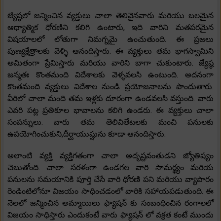
జ్యేష్ఠలో జన్మించిన వ్యక్తులు చాలా తెలివైనవారు మరియు బలమైన
ఆధ్యాత్మిక ధోరణిని కలిగి ఉంటారు, ఇది వారిని మతపరమైన
విషయాలలో లోతుగా నిమగ్నమై ఉంచుతుంది. ఈ ప్రజలు
పుణ్యక్షేత్రాలకు వెళ్ళి ఆనందిస్తారు. ఈ వ్యక్తులు తమ భాగస్వామిని
అమితంగా ప్రేమిస్తారు మరియు వారిని బాగా చుకుంటారు. జ్యేష్ఠ
జన్మతః కొంతమంది విదేశాలకు వెళ్ళవలసి ఉంటుంది. అదనంగా
కొంతమంది వ్యక్తులు విదేశాల నుండి ప్రయోజనాలను పొందుతారు.
వీరిలో చాలా మంది తమ ఇళ్లకు దూరంగా ఉండవలసి వస్తుంది. వారు
ఎవరి పట్ల ప్రతికూల భావాలను కలిగి ఉండరు. ఈ వ్యక్తులు చాలా
సంపన్నులు. వారు తమ తెలివితేటలకు మంచి పనులకు
ఉపయోగించుకుని,దీర్ఘాయుష్షును కూడా ఆనందిస్తారు.
అలాంటి వ్యక్తి వ్యక్తిగతంగా చాలా అదృష్టవంతుడని జ్యోతిష్యం
చెబుతోంది. చాలా సరళంగా ఉండగల వారి సామర్థ్యం మరియ
పనులను సమయానికి పూర్తి చేసే వారి ధోరణి పని మరియు వ్యాపారం
రెండింటిలోనూ విజయం సాధించడంలో వారికి సహాయపడుతుంది. ఈ
నెలలో జన్మించిన అమ్మాయిలు ఫ్యాషన్ కు సంబంధించిన రంగాలలో
విజయం సాధిస్తారు ఎందుకంటే వారు ఫ్యాషన్ లో వక్రత కంటే ముందు