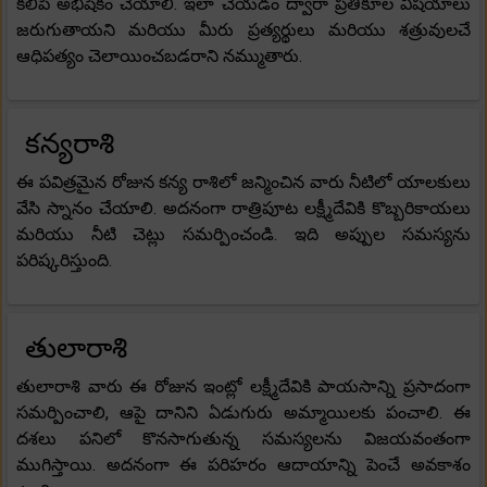
కలిపి అభిషేకం చేయాలి. ఇలా చేయడం ద్వారా ప్రతికూల విషయాలు
జరుగుతాయని మరియు మీరు ప్రత్యర్థులు మరియు శత్రువులచే
ఆధిపత్యం చెలాయించబడరాని నమ్ముతారు.
కన్యరాశి
ఈ పవిత్రమైన రోజున కన్య రాశిలో జన్మించిన వారు నీటిలో యాలకులు
వేసి స్నానం చేయాలి. అదనంగా రాత్రిపూట లక్ష్మీదేవికి కొబ్బరికాయలు
మరియు నీటి చెట్లు సమర్పించండి. ఇది అప్పుల సమస్యను
పరిష్కరిస్తుంది.
తులారాశి
తులారాశి వారు ఈ రోజున ఇంట్లో లక్ష్మీదేవికి పాయసాన్ని ప్రసాదంగా
సమర్పించాలి, ఆపై దానిని ఏడుగురు అమ్మాయిలకు పంచాలి. ఈ
దశలు పనిలో కొనసాగుతున్న సమస్యలను విజయవంతంగా
ముగిస్తాయి. అదనంగా ఈ పరిహరం ఆదాయాన్ని పెంచే అవకాశం