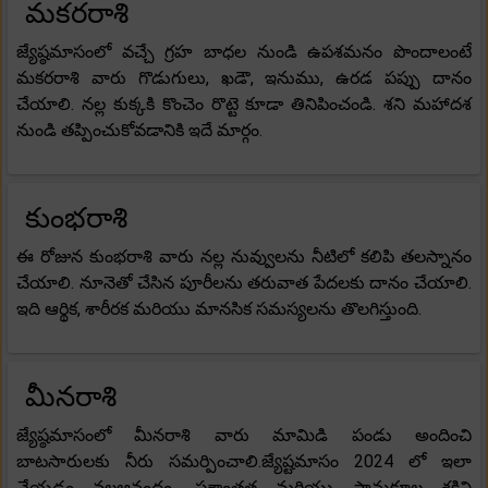
మకరరాశి
జ్యేష్ఠమాసంలో వచ్చే గ్రహ బాధల నుండి ఉపశమనం పొందాలంటే
మకరరాశి వారు గొడుగులు, ఖడౌ, ఇనుము, ఉరడ పప్పు దానం
చేయాలి. నల్ల కుక్కకి కొంచెం రొట్టె కూడా తినిపించండి. శని మహాదశ
నుండి తప్పించుకోవడానికి ఇదే మార్గం.
కుంభరాశి
ఈ రోజున కుంభరాశి వారు నల్ల నువ్వులను నీటిలో కలిపి తలస్నానం
చేయాలి. నూనెతో చేసిన పూరీలను తరువాత పేదలకు దానం చేయాలి.
ఇది ఆర్థిక, శారీరక మరియు మానసిక సమస్యలను తొలగిస్తుంది.
మీనరాశి
జ్యేష్ఠమాసంలో మీనరాశి వారు మామిడి పండు అందించి
బాటసారులకు నీరు సమర్పించాలి.జ్యేష్టమాసం 2024 లో ఇలా
చేయడం వల్లఆనందం, ప్రశాంతత మరియు సానుకూల శక్తిని