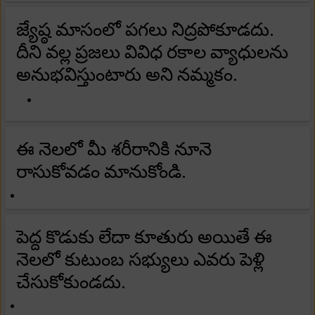
జ్యేష్ఠ మాసంలో పగలు నిద్రపోకూడదు.
దీని వల్ల ప్రజలు వివిధ రకాల వ్యాధులను
అనుభవిస్తుంటారు అని నమ్మకం.
ఈ నెలలో మీ శరీరానికి నూనె
రాసుకోవడం మానుకోండి.
పెద్ద కొడుకు లేదా కూతురు అయితే ఈ
నెలలో కుటుంబ సభ్యులు ఎవరు పెళ్లి
చేసుకోకుండదు.