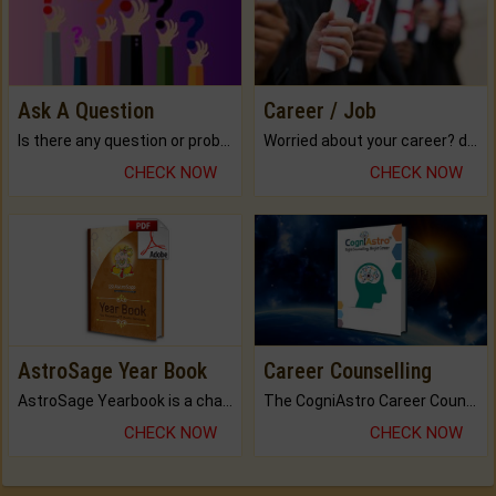
Ask A Question
Career / Job
Is there any question or problem lingering.
Worried about your career? don't know what is.
CHECK NOW
CHECK NOW
AstroSage Year Book
Career Counselling
AstroSage Yearbook is a channel to fulfill your dreams and destiny.
The CogniAstro Career Counselling Report is the most comprehensive report available on this topic.
CHECK NOW
CHECK NOW