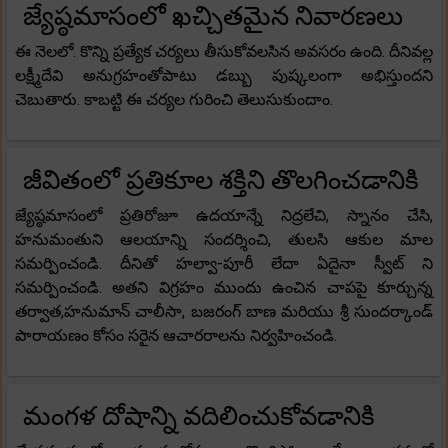
జ్యేష్ఠమాసంలో ఖచ్చితమైన నివారణలు
ఈ నెలలో. కొన్ని ప్రత్యేక చర్యలు తీసుకోవలసిన అవసరం ఉంది. దీనివల్ల
లక్ష్మీదేవి అనుగ్రహంతోపాటు డబ్బు పుష్కలంగా అభిస్తుందని
చెబుతారు. కాబట్టి ఈ చర్యల గురించి తెలుసుకుందాం.
జీవితంలో ప్రతికూల శక్తిని తొలగించడానికి
జ్యేష్ఠమాసంలో ప్రతిరోజూ ఉదయాన్నే నిద్రలేచి, స్నానం చేసి,
హనుమంతుని ఆలయాన్ని సందర్శించి, తులసి ఆకుల మాల
సమర్పించండి. దీనితో హల్వా-పూరీ లేదా ఏదైనా స్వీట్ ని
సమర్పించండి. అతని విగ్రహం ముందు ఉంచిన చాపపై కూర్చున్న
తర్వాత,హనుమాన్ చాలీసా, బజరంగ్ బాణ మరియు శ్రీ సుందర్కాండ్
పారాయణం కోసం సరైన ఆచారరాలను నిర్వహించండి.
మంగళ దోషాన్ని వదిలించుకోవడానికి