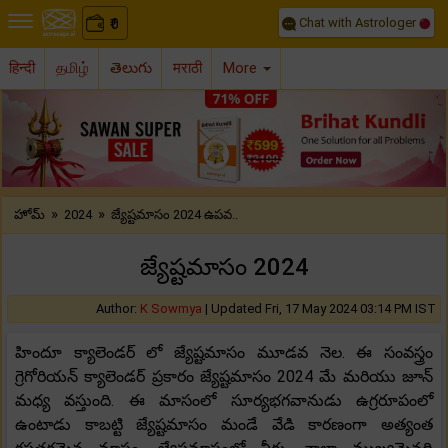
Chat with Astrologer
0
₹
हिन्दी
தமிழ்
తెలుగు
मराठी
More
Previous
Nex
»
»
హోమ్
2024
జ్యేష్టమాసం 2024 ఉపవ..
జ్యేష్టమాసం 2024
Author:
K Sowmya
|
Updated Fri, 17 May 2024 03:14 PM IST
హిందూ క్యాలెండర్ లో జ్యేష్టమాసం మూడవ నెల. ఈ సంవస్త్రం
గ్రెగోరియన్ క్యాలెండర్ ప్రకారం జ్యేష్టమాసం 2024 మే మరియు జూన్
మధ్య వస్తుంది. ఈ మాసంలో సూర్యభగవానుడు ఉగ్రరూపంలో
ఉంటాడు కాబట్టి జ్యేష్టమాసం మండే వేడి కారణంగా అత్యంత