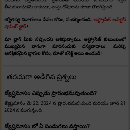
తీసుకురావడమే కాకుండా, వాస్తు దోషాలను కూడా తొలగిస్తుంది.
జ్యోతిష్య నివారణలు సేవల కోసం, సందర్శించండి:
ఆస్ట్రోసేజ్ ఆన్‌లైన్
షాపింగ్ స్టోర్
!
మా బ్లాగ్ మీకు నచ్చిందని ఆశిస్తున్నాము. ఆస్ట్రోసేజ్ కుటుంబంలో
ముఖ్యమైన భాగంగా మారినందుకు ధన్యవాదాలు. మరిన్ని
ఆసక్తికరమైన బ్లాగుల కోసం, మాతో కనెక్ట్ అయి ఉండండి!
తరచుగా అడిగిన ప్రశ్నలు
జ్యేష్టమాసం ఎప్పుడు ప్రారంభమవుతుంది?
జ్యేష్టమాసం మే 22, 2024 న ప్రారంభమవుతుంది మరియు జూన్ 21
2024 న ముగుస్తుంది.
జ్యేష్టమాసం లో ఏ పండుగలు వస్తాయి?