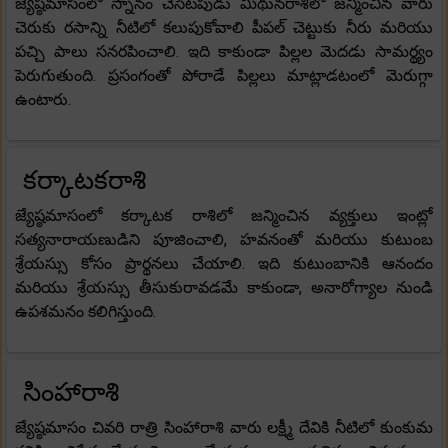
జ్యేష్ఠమాసంలో స్నానం చేసేటపుడు మిథునరాశిలో జన్మించిన వారు
చెరుకు రసాన్ని నీటిలో కలుపుకోవాలి పీపల్ చెట్టుకు నీరు మరియు
పచ్చి పాలు సనరపించాలి. ఇది కాకుండా పిల్లల మెదడు సామర్థ్యం
పెరుగుతుంది. ప్రసంగంతో పోరాడే పిల్లలు మాట్లాడటంలో మెరుగ్గా
ఉంటారు.
కర్కాటకరాశి
జ్యేష్ఠమాసంలో కర్కాటక రాశిలో జన్మించిన వ్యక్తులు ఇంట్లో
సత్యనారాయణుడిని పూజించాలి, హవనంతో మరియు కుటుంబ
శ్రేయస్సు కోసం ప్రార్థనలు చేయాలి. ఇది కుటుంబానికి ఆనందం
మరియు శ్రేయస్సు తీసుకురావడమే కాకుండా, అనారోగ్యాల నుండి
ఉపశమనం కలిగిస్తుంది.
సింహారాశి
జ్యేష్ఠమాసం చివరి రాత్రి సింహారాశి వారు లక్ష్మీ దేవికి నీటిలో కుంకుమ