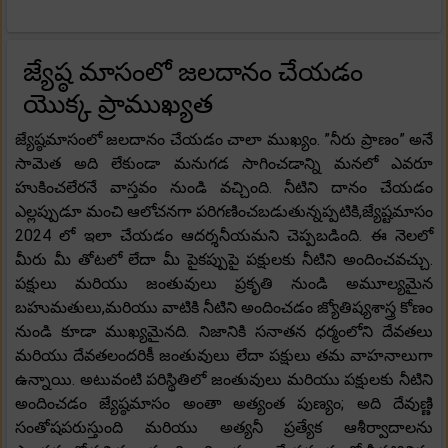
జ్యేష్ఠ మాసంలో జలదానం చేయడం
యొక్క ప్రాముఖ్యత
జ్యేష్ఠమాసంలో జలదానం చేయడం చాలా ముఖ్యం. ”నీరు ప్రాణం” అనే
సామెత అది లేకుండా మనుగడ సాగించడాన్ని మనలో ఎవరూ
హుకించలేరనే వాస్తవం నుండి వచ్చింది. నీటిని దానం చేయడం
ఎల్లప్పుడూ మంచి ఆలోచనగా పరిగణించబడుతున్నప్పటికి,జ్యేష్టమాసం
2024 లో ఇలా చేయడం ఆదర్శనీయమని చెప్పబడింది. ఈ నెలలో
మీరు మీ తోటలో లేదా మీ పైకప్పుపై పక్షులకు నీటిని అందించవచ్చు.
పక్షులు మరియు జంతువులు ప్రకృతి నుండి అమూల్యమైన
బహుమతులు,మరియు వాటికి నీటిని అందించడం జ్యోతిష్యశాస్త్ర కోణం
నుండి కూడా ముఖ్యమైనది. నిజానికి సనాతన ధర్మంలోని దేవతలు
మరియు దేవతలందరికీ జంతువులు లేదా పక్షులు తమ వాహనాలుగా
ఉన్నాయి. అటువంటి పరిస్థితిలో జంతువులు మరియు పక్షులకు నీటిని
అందించడం జ్యేష్ఠమాసం అంతా అత్యంత పుణ్యం; అది దేవుణ్ణి
సంతోషపరుస్తుంది మరియు అత్యనీ ప్రత్యేక ఆశీర్వాదాలను