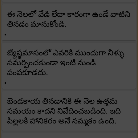
ఈ నెలలో వేడి లేదా కారంగా ఉండే వాటిని
తినడం మానుకోండి.
జ్యేష్ఠమాసంలో ఎవరికి ముందుగా నీళ్ళు
సమర్పించకుండా ఇంటి నుండి
పంపకూడదు.
బెండకాయ తినడానికి ఈ నెల ఉత్తమ
సమయం కాదని నివేదించబడింది. ఇది
పిల్లలకి హానికరం అనే నమ్మకం ఉంది.