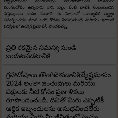
జ్యేష్ఠమాసంలో మంగలదోషం తొలగిపోవాలంటే జాతకంలో
మంగలదోషం ఉన్నవారు రాగి, బెల్లం వంటి వాటికి సంబంధించిన
వస్తువులను దానం చేయాలి. ఈ మాసంలో సూర్యుడికి అర్ఘ్యం
సమర్పించడం వలన ఒకరి గౌరవం పెరుగుతుంది మరియు ఇలాంటి
పరిస్థితిలో ఉద్యోగ ప్రమోషన్ పొందవచ్చు.
ప్రతి రకమైన సమస్య నుండి
బయటపడటానికి
గ్రహాదోషాలు తొలగిపోవడానికిజ్యేష్టమాసం
2024 అంతా జంతువులు మరియు
పక్షులకు నీటి కోసం ప్రణాళికలు
రూపొందించండి. దీనితో మీరు ఎప్పటికీ
ఆర్థిక ఇబ్బందులను అనుభవించలేరు
మరియు మీరు మీ జీవితంలో హెచ్చు