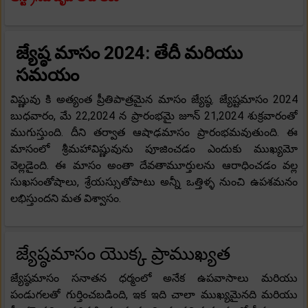
జ్యేష్ఠ
మాసం 2024: తేదీ మరియు
సమయం
విష్ణువు కి అత్యంత ప్రీతిపాత్రమైన మాసం జ్యేష్ఠ. జ్యేష్టమాసం 2024
బుధవారం, మే 22,2024 న ప్రారంభమై జూన్ 21,2024 శుక్రవారంతో
ముగుస్తుంది. దీని తర్వాత ఆషాఢమాసం ప్రారంభమవుతుంది. ఈ
మాసంలో శ్రీమహావిష్ణువును పూజించడం ఎందుకు ముఖ్యమో
వెల్లడైంది. ఈ మాసం అంతా దేవతామూర్తులను ఆరాధించడం వల్ల
సుఖసంతోషాలు, శ్రేయస్సుతోపాటు అన్నీ ఒత్తిళ్ళ నుంచి ఉపశమనం
లభిస్తుందని మత విశ్వాసం.
జ్యేష్ఠమాసం యొక్క ప్రాముఖ్యత
జ్యేష్ఠమాసం సనాతన ధర్మంలో అనేక ఉపవాసాలు మరియు
పండుగలతో గుర్తించబడింది, ఇక ఇది చాలా ముఖ్యమైనది మరియు