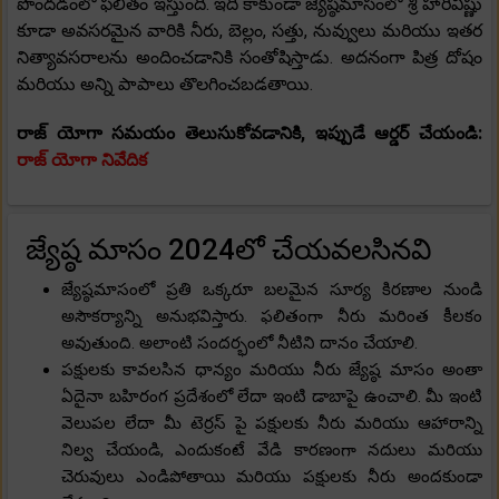
పొందడంలో ఫలితం ఇస్తుంది. ఇది కాకుండా జ్యేష్ఠమాసంలో శ్రీ హారివిష్ణు
కూడా అవసరమైన వారికి నీరు, బెల్లం, సత్తు, నువ్వులు మరియు ఇతర
నిత్యావసరాలను అందించడానికి సంతోషిస్తాడు. అదనంగా పిత్ర దోషం
మరియు అన్ని పాపాలు తొలగించబడతాయి.
రాజ్ యోగా సమయం తెలుసుకోవడానికి, ఇప్పుడే ఆర్డర్ చేయండి:
రాజ్ యోగా నివేదిక
జ్యేష్ఠ మాసం 2024లో చేయవలసినవి
జ్యేష్ఠమాసంలో ప్రతి ఒక్కరూ బలమైన సూర్య కిరణాల నుండి
అసౌకర్యాన్ని అనుభవిస్తారు. ఫలితంగా నీరు మరింత కీలకం
అవుతుంది. అలాంటి సందర్భంలో నీటిని దానం చేయాలి.
పక్షులకు కావలసిన ధాన్యం మరియు నీరు జ్యేష్ఠ మాసం అంతా
ఏదైనా బహిరంగ ప్రదేశంలో లేదా ఇంటి డాబాపై ఉంచాలి. మీ ఇంటి
వెలుపల లేదా మీ టెర్రస్ పై పక్షులకు నీరు మరియు ఆహారాన్ని
నిల్వ చేయండి, ఎందుకంటే వేడి కారణంగా నదులు మరియు
చెరువులు ఎండిపోతాయి మరియు పక్షులకు నీరు అందకుండా