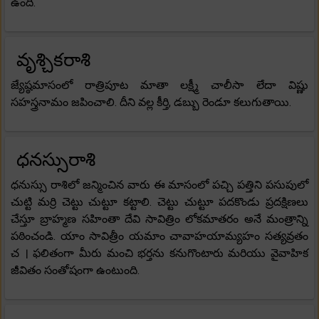
ఉంది.
వృశ్చికరాశి
జ్యేష్ఠమాసంలో రాత్రిపూట మాతా లక్ష్మీ చాలీసా లేదా విష్ణు
సహస్త్రనామం జపించాలి. దీని వల్ల కీర్తి, డబ్బు రెండూ కలుగుతాయి.
ధనస్సురాశి
ధనుస్సు రాశిలో జన్మించిన వారు ఈ మాసంలో పచ్చి పత్తిని పసుపులో
చుట్టి మర్రి చెట్టు చుట్టూ కట్టాలి. చెట్టు చుట్టూ పదకొండు ప్రదక్షిణలు
చేస్తూ బ్రాహ్మణ సహింతా దేవి సావిత్రిం లోకమాతరం అనే మంత్రాన్ని
పఠించండి. యాం సావిత్రీం యమాం చావాహయామ్యహం సత్యవ్రతం
చ । ఫలితంగా మీరు మంచి భర్తను కనుగొంటారు మరియు వైవాహిక
జీవితం సంతోషంగా ఉంటుంది.