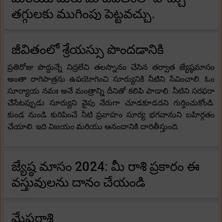
తగ్గులకు ముగింపు పెట్టవచ్చు.
జీవితంలో శ్రేయస్సు పొందడానికి
ప్రతిరోజు పొద్దున్నే నిద్రలేచి తలస్నానం చేసిన తర్వాత జ్యేష్ఠమాసం
అంతా రాగిపాత్రను ఉపయోగించి సూర్యునికి నీటిని సేవించాలి. ఓం
సూర్యాయ నమః అనే మంత్రాన్ని దీనితో కలిపి పాడాలి. నీటిని సరఫరా
చేసేటప్పుడు సూర్యుని వైపు నేరుగా చూడకూడదని గుర్తించుకోండి.
కుండ నుండి కురిపించే నీటి ప్రవాహం సూర్య భగవానుని బహిర్గతం
చేయాలి. ఇది విజయం మరియు ఆనందానికి దారితీస్తుంది.
జ్యేష్ఠ మాసం 2024: మీ రాశి ప్రకారం ఈ
వస్తువులను దానం చేయండి
మేషరాశి