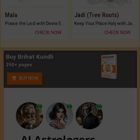
Mala
Jadi (Tree Roots)
Praise the Lord with Divine Energies of Mala.
Keep Your Place Holy with Jadi.
CHECK NOW
CHECK NOW
Buy Brihat Kundli
250+ pages
BUY NOW