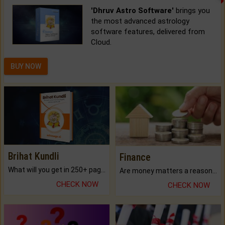
'Dhruv Astro Software'
brings you
the most advanced astrology
software features, delivered from
Cloud.
BUY NOW
Brihat Kundli
Finance
What will you get in 250+ pages Colored Brihat Kundli.
Are money matters a reason for the dark-circles under your eyes?
CHECK NOW
CHECK NOW