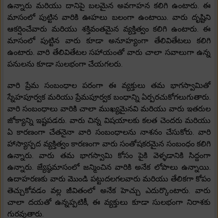
ఉన్నారు మరియు దానిపై బలమైన అవగాహన కలిగి ఉంటారు. ఈ
మాసంలో పుట్టిన వారికి ఊహలు బలంగా ఉంటాయి. వారు దృష్టిని
ఆకర్షించేవారు మరియు శక్తివంతమైన వ్యక్తిత్వం కలిగి ఉంటారు. ఈ
మాసంలో పుట్టిన వారు కూడా అనూహ్యంగా తేలివితేటలు కలిగి
ఉంటారు. వారి తేలివితేటల సహాయంతో వారు చాలా సవాలుగా ఉన్న
పనులను కూడా సులభంగా చేయగలరు.
వారి ప్రేమ సంబంధాల పరంగా ఈ వ్యక్తులు తమ భాగస్వామితో
స్నేహపూర్వక మరియు ప్రేమపూర్వక బంధాన్ని ఏర్పరచుకోగలుగుతారు.
వారి సంబంధాలు వారికి చాలా ముఖ్యమైనవి మరియు వారు ఇతరుల
జోక్యాన్ని ఇష్టపడరు. వారు చిన్న విషయాలకు కలత చెందరు మరియు
ఏ కారణంగా చేతనైనా వారి సంబంధాలను నాశనం చేసుకోరు. వారి
హాస్యాస్పద వ్యక్తిత్వం కారణంగా వారు సంతోషకరమైన సంబంధం కలిగి
ఉన్నారు. వారు తమ భాగస్వామి కోసం పైకి వెళ్ళడానికి సిద్దంగా
ఉన్నారు. జ్యేష్ఠమాసంలో జన్మించిన వారికి అనేక లోపాలు ఉన్నాయి.
ఉదాహరణకు వారు మొండి పట్టుదలగలవారు మరియు తేలికగా కోపం
తెచ్చుకోవడం వల్ల జీవితంలో అనేక హెచ్చు ఎదుర్కొంటారు. వారు
చాలా దయతో ఉన్నప్పటికీ, ఈ వ్యక్తులు కూడా సులభంగా నిరాశకు
గురవుతారు.