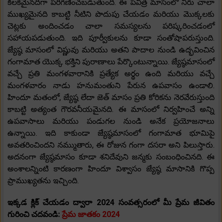
కీలకమైనదిగా పరిగణించబడుతుంది. ఈ పవిత్ర మాసంలో నీరు చాలా
ముఖ్యమైనది కాబట్టి నీటిని పొదుపు చేయడం మరియు మొక్కలకు
చెట్లకు అందించడం చాలా సమస్యలను పరిష్కరించడంలో
సహాయపడుతుంది. ఇది పూర్వీకులను కూడా సంతోషాపరుస్తుంది.
జ్యేష్ఠ మాసంలో విష్ణువు మరియు అతని పాదాల నుండి ఉద్భవించిన
గంగామాత యొక్క భక్తిని పురాణాలు పేర్కొంటున్నాయి. జ్యేష్ఠమాసంలో
వచ్చే ప్రతి మంగళవారానికి ప్రత్యేక అర్థం ఉంది మరియు వచ్చే
మంగళవారం నాడు హనుమంతుని పేరున ఉపవాసం ఉండాలి.
హిందూ మతంలో, జ్యేష్ఠ లేదా జెత్ మాసం ప్రతి కోరికను నెరవేరుస్తుంది
కాబట్టి అత్యంత గౌరవనీయమైనది. ఈ మాసంలో నిర్వహించే అన్ని
ఉపవాసాలు మరియు పండుగల నుండి అనేక ప్రయోజనాలు
ఉన్నాయి. ఇది కాకుండా జ్యేష్ఠమాసంలో గంగామాత భూమిపై
అవతరించిందని నమ్ముతారు, ఈ రోజున గంగా దసరా అని పిలుస్తారు.
అదనంగా జ్యేష్ఠమాసం కూడా శనిదేవుని జన్మకు సంబంధించినది. ఈ
అంశాలన్నింటి కారణంగా హిందూ విశ్వాసం జ్యేష్ఠ మాసానికి గొప్ప
ప్రాముఖ్యతను ఇచ్చింది.
ఇక్కడ క్లిక్ చేయడం ద్వారా 2024 సంవత్సరంలో మీ ప్రేమ జీవితం
గురించి చదవండి:
ప్రేమ జాతకం 2024