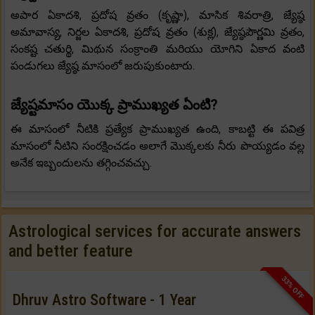
అపార ఏకాదశి, ప్రదోష వ్రతం (కృష్ణా), మాసిక శివరాత్రి, జ్యేష్ఠ
అమావాస్య, నిర్జల ఏకాదశి, ప్రదోష వ్రతం (శుక్ల), జ్యేష్ఠపౌర్ణమి వ్రతం,
సంకష్ట చతుర్థి, మిథున సంక్రాంతి మరియు యోగిని ఏకాద వంటి
పండుగలు జ్యేష్ఠ మాసంలో జరుపుకుంటారు.
జ్యేష్టమాసం యొక్క ప్రాముఖ్యత ఏంటి?
ఈ మాసంలో నీటికి ప్రత్యేక ప్రాముఖ్యత ఉంది, కాబట్టి ఈ పవిత్ర
మాసంలో నీటిని సంరక్షించడం అలాగే మొక్కలకు నీరు పొయ్యడం వల్ల
అనేక ఇబ్బందులను తగ్గించవచ్చు.
Astrological services for accurate answers
and better feature
33% OFF
Dhruv Astro Software - 1 Year