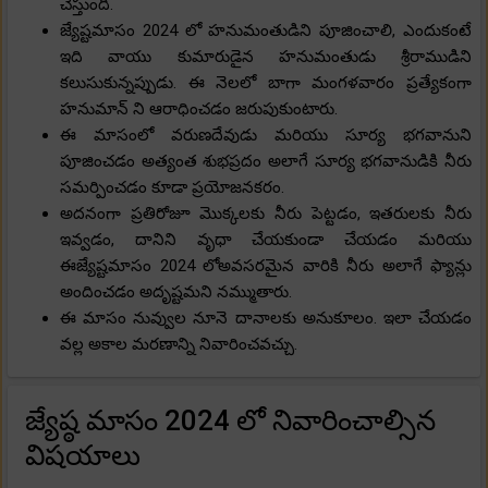
చేస్తుంది.
జ్యేష్టమాసం 2024 లో హనుమంతుడిని పూజించాలి, ఎందుకంటే
ఇది వాయు కుమారుడైన హనుమంతుడు శ్రీరాముడిని
కలుసుకున్నప్పుడు. ఈ నెలలో బాగా మంగళవారం ప్రత్యేకంగా
హనుమాన్ ని ఆరాధించడం జరుపుకుంటారు.
ఈ మాసంలో వరుణదేవుడు మరియు సూర్య భగవానుని
పూజించడం అత్యంత శుభప్రదం అలాగే సూర్య భగవానుడికి నీరు
సమర్పించడం కూడా ప్రయోజనకరం.
అదనంగా ప్రతిరోజూ మొక్కలకు నీరు పెట్టడం, ఇతరులకు నీరు
ఇవ్వడం, దానిని వృధా చేయకుండా చేయడం మరియు
ఈజ్యేష్టమాసం 2024 లోఅవసరమైన వారికి నీరు అలాగే ఫ్యాన్లు
అందించడం అదృష్టమని నమ్ముతారు.
ఈ మాసం నువ్వుల నూనె దానాలకు అనుకూలం. ఇలా చేయడం
వల్ల అకాల మరణాన్ని నివారించవచ్చు.
జ్యేష్ఠ మాసం 2024 లో నివారించాల్సిన
విషయాలు