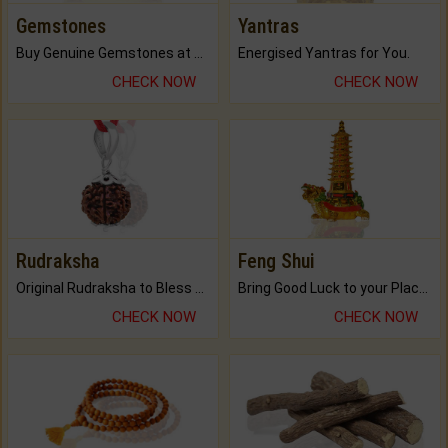
Gemstones
Yantras
Buy Genuine Gemstones at Best Prices.
Energised Yantras for You.
CHECK NOW
CHECK NOW
Rudraksha
Feng Shui
Original Rudraksha to Bless Your Way.
Bring Good Luck to your Place with Feng Shui.
CHECK NOW
CHECK NOW