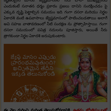
కష్టతరమైన మాసం. జ్యేష్టమాసంలో నీరు చాలా ముఖ్యమైనది
ఎందుకంటే సనాతన ధర్మం ప్రకారం ప్రజలు దానిని సంరక్షించడం పై
ఎక్కువ దృష్టి పెట్టాల్సిన సమయం ఇది. గంగా దసరా మరియు నిర్జల
ఏకాదశి వంటి ఉపవాసాలు జ్యేష్టమాసంలో పాటించబడతాయి అలాగే
అవి సహజ వాతావరణంలో నీటి సంరక్షణ ను ప్రోత్సాహిస్తాయి. గంగా
దసరా సమయంలో పవిత్ర నదులను పూజిస్తారు, అయితే నీరు
త్రాగకుండా నిర్జల ఏకాదశి జరుపుకుంటారు.
ఈ నెల గురించి మరింత తెలుసుకోవడానికి,
ఉత్తమ జ్యోతిష్కులతో