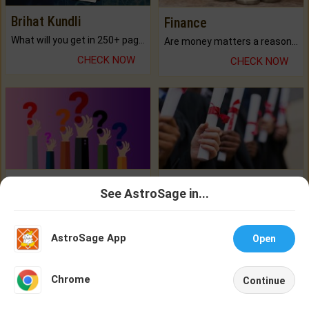
Brihat Kundli
Finance
What will you get in 250+ pages Colored Brihat Kundli.
Are money matters a reason for the dark-circles under your eyes?
CHECK NOW
CHECK NOW
Ask A Question
Career / Job
See AstroSage in...
Is there any question or problem lingering.
Worried about your career? don't know what is.
Talk To
Chat With
Astrologer
Astrologer
CHECK NOW
CHECK NOW
AstroSage App
Open
NEW
Chrome
Continue
Home
Shop
Call
Chat
Account