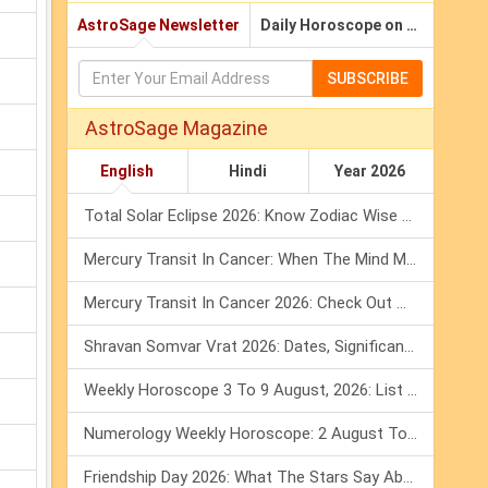
AstroSage Newsletter
Daily Horoscope on Email
SUBSCRIBE
AstroSage Magazine
English
Hindi
Year 2026
Total Solar Eclipse 2026: Know Zodiac Wise Prediction
Mercury Transit In Cancer: When The Mind Meets The Heart!
Mercury Transit In Cancer 2026: Check Out What It Brings For You
Shravan Somvar Vrat 2026: Dates, Significance & Rituals In August
Weekly Horoscope 3 To 9 August, 2026: List Of Fasts & Festivals
Numerology Weekly Horoscope: 2 August To 8 August, 2026
Friendship Day 2026: What The Stars Say About Your Best Friend!