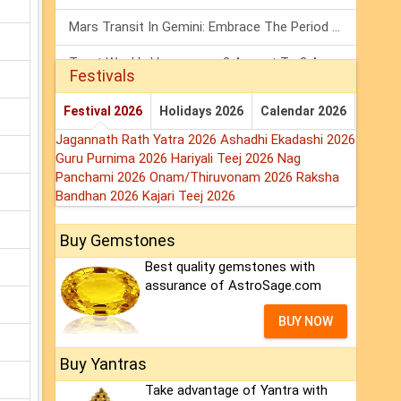
Mars Transit In Gemini: Embrace The Period Full Of Energy & Intelligence
Tarot Weekly Horoscope: 2 August To 8 August, 2026
Festivals
Shanivar Vrat 2026: Saturn Will Serve Justice In Sawan Month!
Festival 2026
Holidays 2026
Calendar 2026
Jagannath Rath Yatra 2026
Ashadhi Ekadashi 2026
Guru Purnima 2026
Hariyali Teej 2026
Nag
Panchami 2026
Onam/Thiruvonam 2026
Raksha
Bandhan 2026
Kajari Teej 2026
Buy Gemstones
Best quality gemstones with
assurance of AstroSage.com
BUY NOW
Buy Yantras
Take advantage of Yantra with