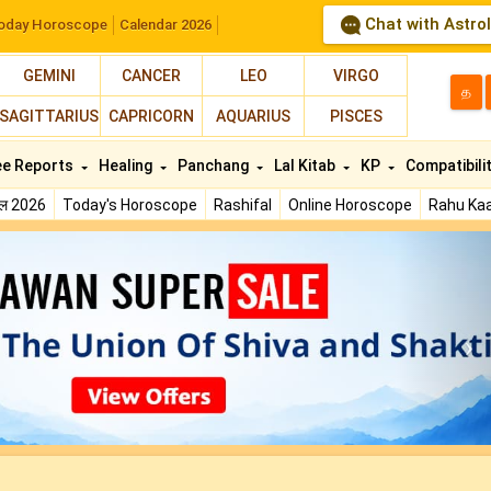
Chat with Astro
oday Horoscope
Calendar 2026
GEMINI
CANCER
LEO
VIRGO
த
SAGITTARIUS
CAPRICORN
AQUARIUS
PISCES
ee Reports
Healing
Panchang
Lal Kitab
KP
Compatibili
फल 2026
Today's Horoscope
Rashifal
Online Horoscope
Rahu Kaa
N