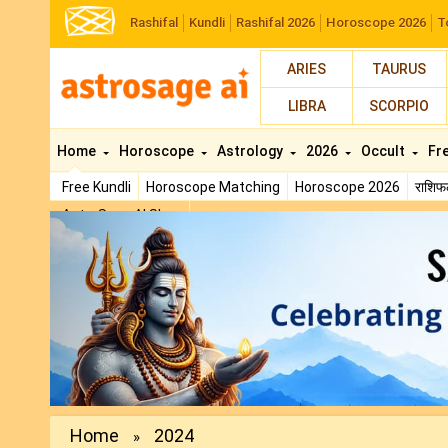
Rashifal
Kundli
Rashifal 2026
Horoscope 2026
T
ARIES
TAURUS
LIBRA
SCORPIO
Home
Horoscope
Astrology
2026
Occult
Fr
Free Kundli
Horoscope Matching
Horoscope 2026
राशि
AstroSage AI Shop
Previous
Home
2024
»