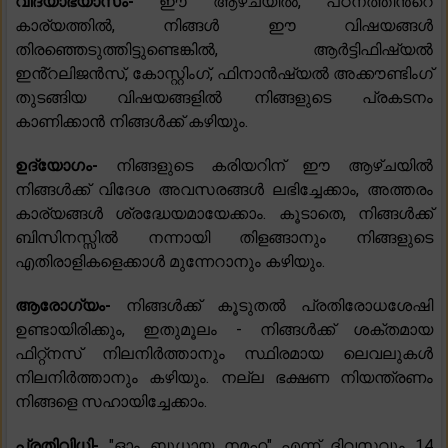
വിദ്യാഭ്യാസം-
ഈ ആഴ്‌ചയിൽ, പഠനത്തിൻ്റെ
കാര്യത്തിൽ, നിങ്ങൾ ഈ വിഷയങ്ങൾ
തിരഞ്ഞെടുത്തിട്ടുണ്ടെങ്കിൽ, ആർട്ടിഫിഷ്യൽ
ഇൻ്റലിജൻസ്, കോസ്റ്റിംഗ്, ഫിനാൻഷ്യൽ അക്കൗണ്ടിംഗ്
തുടങ്ങിയ വിഷയങ്ങളിൽ നിങ്ങളുടെ പ്രകടനം
കാണിക്കാൻ നിങ്ങൾക്ക് കഴിയും.
ഉദ്യോഗം-
നിങ്ങളുടെ കരിയറിന് ഈ ആഴ്ചയിൽ
നിങ്ങൾക്ക് വിദേശ അവസരങ്ങൾ ലഭിച്ചേക്കാം, അത്തരം
കാര്യങ്ങൾ ശ്രദ്ധേയമായേക്കാം. കൂടാതെ, നിങ്ങൾക്ക്
ബിസിനസ്സിൽ നന്നായി തിളങ്ങാനും നിങ്ങളുടെ
എതിരാളികളെക്കാൾ മുന്നേറാനും കഴിയും.
ആരോഗ്യം-
നിങ്ങൾക്ക് കൂടുതൽ പ്രതിരോധശേഷി
ഉണ്ടായിരിക്കും, ഇതുമൂലം - നിങ്ങൾക്ക് ശക്തമായ
ഫിറ്റ്നസ് നിലനിർത്താനും സ്ഥിരമായ ലെവലുകൾ
നിലനിർത്താനും കഴിയും. നല്ല ഭക്ഷണ നിയന്ത്രണം
നിങ്ങളെ സഹായിച്ചേക്കാം.
പ്രതിവിധി-
"ഓം ബുധായ നമഹ" എന്ന് ദിവസവും 14