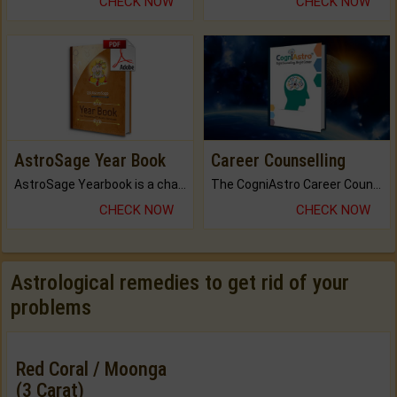
CHECK NOW
CHECK NOW
AstroSage Year Book
Career Counselling
AstroSage Yearbook is a channel to fulfill your dreams and destiny.
The CogniAstro Career Counselling Report is the most comprehensive report available on this topic.
CHECK NOW
CHECK NOW
Astrological remedies to get rid of your
problems
Red Coral / Moonga
(3 Carat)