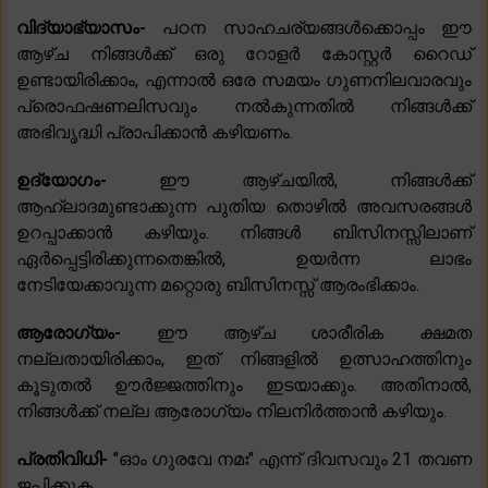
വിദ്യാഭ്യാസം-
പഠന സാഹചര്യങ്ങൾക്കൊപ്പം ഈ
ആഴ്ച നിങ്ങൾക്ക് ഒരു റോളർ കോസ്റ്റർ റൈഡ്
ഉണ്ടായിരിക്കാം, എന്നാൽ ഒരേ സമയം ഗുണനിലവാരവും
പ്രൊഫഷണലിസവും നൽകുന്നതിൽ നിങ്ങൾക്ക്
അഭിവൃദ്ധി പ്രാപിക്കാൻ കഴിയണം.
ഉദ്യോഗം-
ഈ ആഴ്ചയിൽ, നിങ്ങൾക്ക്
ആഹ്ലാദമുണ്ടാക്കുന്ന പുതിയ തൊഴിൽ അവസരങ്ങൾ
ഉറപ്പാക്കാൻ കഴിയും. നിങ്ങൾ ബിസിനസ്സിലാണ്
ഏർപ്പെട്ടിരിക്കുന്നതെങ്കിൽ, ഉയർന്ന ലാഭം
നേടിയേക്കാവുന്ന മറ്റൊരു ബിസിനസ്സ് ആരംഭിക്കാം.
ആരോഗ്യം-
ഈ ആഴ്ച ശാരീരിക ക്ഷമത
നല്ലതായിരിക്കാം, ഇത് നിങ്ങളിൽ ഉത്സാഹത്തിനും
കൂടുതൽ ഊർജ്ജത്തിനും ഇടയാക്കും. അതിനാൽ,
നിങ്ങൾക്ക് നല്ല ആരോഗ്യം നിലനിർത്താൻ കഴിയും.
പ്രതിവിധി-
"ഓം ഗുരവേ നമഃ" എന്ന് ദിവസവും 21 തവണ
ജപിക്കുക.