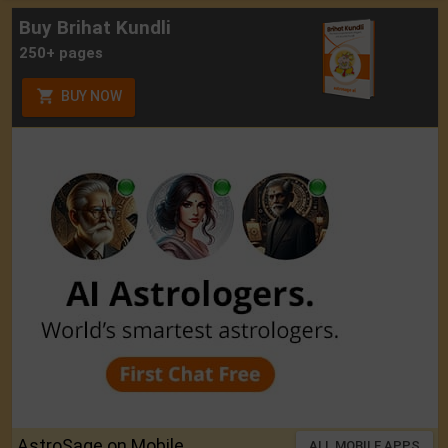
Buy Brihat Kundli
250+ pages
BUY NOW
AstroSage on Mobile
ALL MOBILE APPS