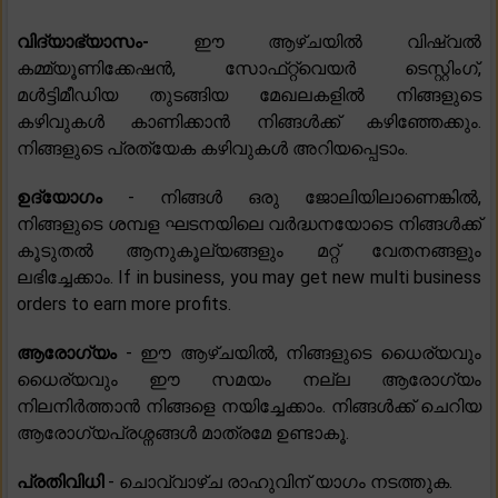
വിദ്യാഭ്യാസം-
ഈ ആഴ്‌ചയിൽ വിഷ്വൽ
കമ്മ്യൂണിക്കേഷൻ, സോഫ്‌റ്റ്‌വെയർ ടെസ്റ്റിംഗ്,
മൾട്ടിമീഡിയ തുടങ്ങിയ മേഖലകളിൽ നിങ്ങളുടെ
കഴിവുകൾ കാണിക്കാൻ നിങ്ങൾക്ക് കഴിഞ്ഞേക്കും.
നിങ്ങളുടെ പ്രത്യേക കഴിവുകൾ അറിയപ്പെടാം.
ഉദ്യോഗം
- നിങ്ങൾ ഒരു ജോലിയിലാണെങ്കിൽ,
നിങ്ങളുടെ ശമ്പള ഘടനയിലെ വർദ്ധനയോടെ നിങ്ങൾക്ക്
കൂടുതൽ ആനുകൂല്യങ്ങളും മറ്റ് വേതനങ്ങളും
ലഭിച്ചേക്കാം. If in business, you may get new multi business
orders to earn more profits.
ആരോഗ്യം
- ഈ ആഴ്ചയിൽ, നിങ്ങളുടെ ധൈര്യവും
ധൈര്യവും ഈ സമയം നല്ല ആരോഗ്യം
നിലനിർത്താൻ നിങ്ങളെ നയിച്ചേക്കാം. നിങ്ങൾക്ക് ചെറിയ
ആരോഗ്യപ്രശ്നങ്ങൾ മാത്രമേ ഉണ്ടാകൂ.
പ്രതിവിധി
- ചൊവ്വാഴ്ച രാഹുവിന് യാഗം നടത്തുക.