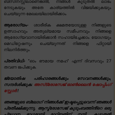
ബിസിനസ്സിലാണെങ്കിൽ, നിങ്ങൾ കൂടുതൽ ലാഭം
നേടുകയും അതേ കാര്യത്തിൽ വിജയിക്കുകയും
ചെയ്യുന്ന മേഖലയിലായിരിക്കാം.
ആരോഗ്യം-
ശാരീരിക ക്ഷമതയോടുള്ള നിങ്ങളുടെ
ഉത്സാഹവും അതുല്യമായ സമീപനവും നിങ്ങളെ
ആരോഗ്യവാനായിരിക്കാൻ സഹായിച്ചേക്കാം. യോഗയും
മെഡിറ്റേഷനും ചെയ്യുന്നത് നിങ്ങളെ ഫിറ്റായി
നിലനിർത്തും.
പ്രതിവിധി-
"ഓം ഭൗമായ നമഹ" എന്ന് ദിവസവും 27
തവണ ജപിക്കുക.
ജ്യോതിഷ പരിഹാരങ്ങൾക്കും സേവനങ്ങൾക്കും,
സന്ദർശിക്കുക:
അസ്‌ട്രോസേജ് ഓൺലൈൻ ഷോപ്പിംഗ്
സ്റ്റോർ
!
ഞങ്ങളുടെ ബ്ലോഗ് നിങ്ങൾക്ക് ഇഷ്ടപ്പെട്ടുവെന്ന് ഞങ്ങൾ
പ്രതീക്ഷിക്കുന്നു. ആസ്ട്രോസേജ് കുടുംബത്തിൻ്റെ ഒരു
പ്രധാന ഭാഗമായി മാറിയതിന് നന്ദി. കൂടുതൽ