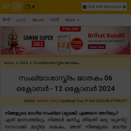
Chat with Astrologer
0
₹
हिन्दी
தமிழ்
తెలుగు
मराठी
More
Previous
Nex
»
»
ഹോം
2024
സംഖ്യാശാസ്ത്രം ജാതകം..
സംഖ്യാശാസ്ത്രം ജാതകം 06
ഒക്റ്റോബർ - 12 ഒക്റ്റോബർ 2024
Author:
Ashish John
|
Updated Tue, 01 Oct 2024 06:47 PM IST
നിങ്ങളുടെ ഭാഗ്യ സംഖ്യാ (മൂലങ്ക്) എങ്ങനെ അറിയും?
ഏത് മാസത്തിലും നിങ്ങൾ ജനിച്ച തീയതി ഒരു യൂണിറ്റ്
നമ്പറാക്കി മാറ്റിയ ശേഷം, അത് നിങ്ങളുടെ ഭാഗ്യ