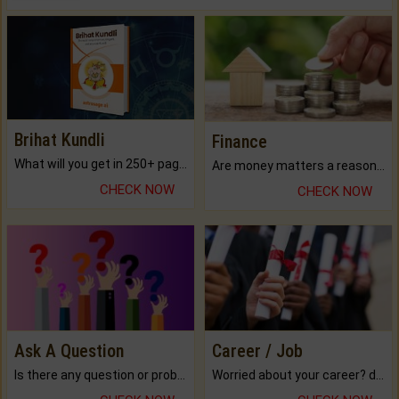
Brihat Kundli
Finance
What will you get in 250+ pages Colored Brihat Kundli.
Are money matters a reason for the dark-circles under your eyes?
CHECK NOW
CHECK NOW
Ask A Question
Career / Job
Is there any question or problem lingering.
Worried about your career? don't know what is.