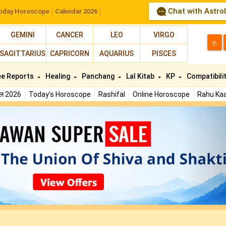
Chat with Astro
oday Horoscope
Calendar 2026
GEMINI
CANCER
LEO
VIRGO
த
SAGITTARIUS
CAPRICORN
AQUARIUS
PISCES
ee Reports
Healing
Panchang
Lal Kitab
KP
Compatibili
फल 2026
Today's Horoscope
Rashifal
Online Horoscope
Rahu Kaa
N