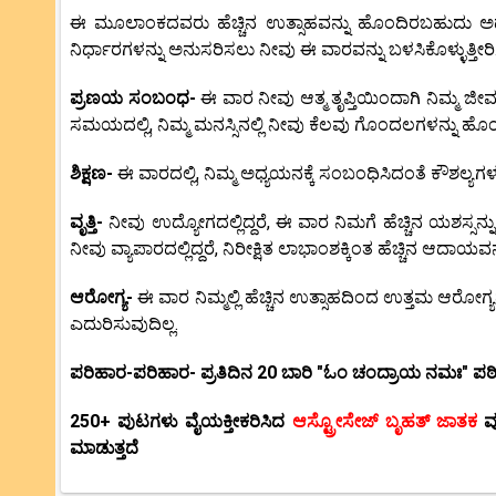
ಈ ಮೂಲಾಂಕದವರು ಹೆಚ್ಚಿನ ಉತ್ಸಾಹವನ್ನು ಹೊಂದಿರಬಹುದು ಅದು ಸಕ
ನಿರ್ಧಾರಗಳನ್ನು ಅನುಸರಿಸಲು ನೀವು ಈ ವಾರವನ್ನು ಬಳಸಿಕೊಳ್ಳುತ್ತೀರಿ
ಪ್ರಣಯ ಸಂಬಂಧ-
ಈ ವಾರ ನೀವು ಆತ್ಮ ತೃಪ್ತಿಯಿಂದಾಗಿ ನಿಮ್ಮ
ಸಮಯದಲ್ಲಿ, ನಿಮ್ಮ ಮನಸ್ಸಿನಲ್ಲಿ ನೀವು ಕೆಲವು ಗೊಂದಲಗಳನ್ನು ಹೊಂ
ಶಿಕ್ಷಣ-
ಈ ವಾರದಲ್ಲಿ, ನಿಮ್ಮ ಅಧ್ಯಯನಕ್ಕೆ ಸಂಬಂಧಿಸಿದಂತೆ ಕೌಶಲ್ಯಗಳ
ವೃತ್ತಿ-
ನೀವು ಉದ್ಯೋಗದಲ್ಲಿದ್ದರೆ, ಈ ವಾರ ನಿಮಗೆ ಹೆಚ್ಚಿನ ಯಶಸ್ಸ
ನೀವು ವ್ಯಾಪಾರದಲ್ಲಿದ್ದರೆ, ನಿರೀಕ್ಷಿತ ಲಾಭಾಂಶಕ್ಕಿಂತ ಹೆಚ್ಚಿನ ಆದಾಯವನ
ಆರೋಗ್ಯ-
ಈ ವಾರ ನಿಮ್ಮಲ್ಲಿ ಹೆಚ್ಚಿನ ಉತ್ಸಾಹದಿಂದ ಉತ್ತಮ ಆರೋಗ
ಎದುರಿಸುವುದಿಲ್ಲ.
ಪರಿಹಾರ-ಪರಿಹಾರ- ಪ್ರತಿದಿನ 20 ಬಾರಿ "ಓಂ ಚಂದ್ರಾಯ ನಮಃ" ಪಠಿ
250+ ಪುಟಗಳು ವೈಯಕ್ತೀಕರಿಸಿದ
ಆಸ್ಟ್ರೋಸೇಜ್ ಬೃಹತ್ ಜಾತಕ
ವ
ಮಾಡುತ್ತದೆ