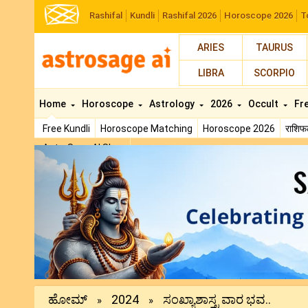
Rashifal
Kundli
Rashifal 2026
Horoscope 2026
T
ARIES
TAURUS
LIBRA
SCORPIO
Home
Horoscope
Astrology
2026
Occult
Fr
Free Kundli
Horoscope Matching
Horoscope 2026
राशि
AstroSage AI Shop
Previous
ಹೋಮ್
2024
ಸಂಖ್ಯಾಶಾಸ್ತ್ರ ವಾರ ಭವ..
»
»