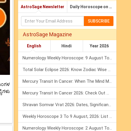
AstroSage Newsletter
Daily Horoscope on Email
SUBSCRIBE
AstroSage Magazine
English
Hindi
Year 2026
Numerology Weekly Horoscope: 9 August To 15 August, 2026
Total Solar Eclipse 2026: Know Zodiac Wise Prediction
Mercury Transit In Cancer: When The Mind Meets The Heart!
 ಮಂಗಳ
ಯೆಗಳು
Mercury Transit In Cancer 2026: Check Out What It Brings For You
Shravan Somvar Vrat 2026: Dates, Significance & Rituals In August
Weekly Horoscope 3 To 9 August, 2026: List Of Fasts & Festivals
Numerology Weekly Horoscope: 2 August To 8 August, 2026