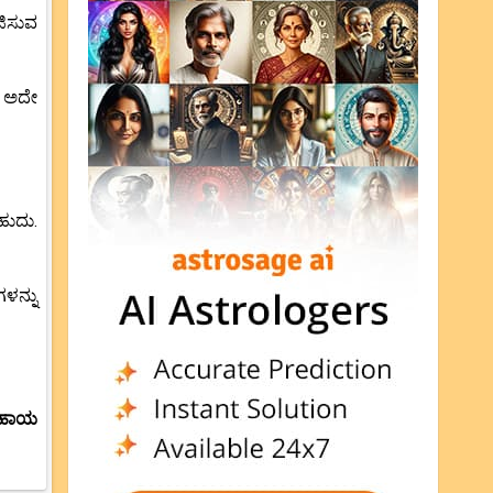
ಜಿಸುವ
. ಅದೇ
ಹುದು.
ಳನ್ನು
 ಸಹಾಯ