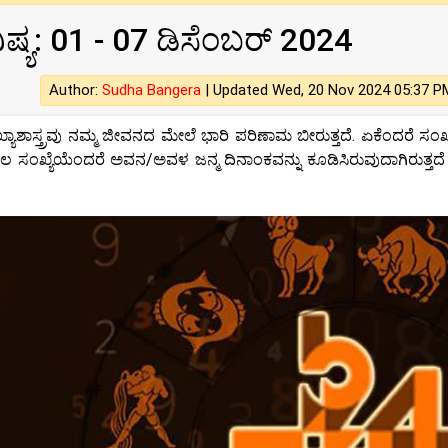
ವಿಷ್ಯ: 01 - 07 ಡಿಸೆಂಬರ್ 2024
Author:
Sudha Bangera
|
Updated Wed, 20 Nov 2024 05:37 P
ಸಂಖ್ಯಾಶಾಸ್ತ್ರವು ನಮ್ಮ ಜೀವನದ ಮೇಲೆ ಭಾರಿ ಪರಿಣಾಮ ಬೀರುತ್ತದೆ. ಏಕೆಂದರೆ ಸಂಖ
ೂಲ ಸಂಖ್ಯೆಯೆಂದರೆ ಅವನ/ಅವಳ ಜನ್ಮ ದಿನಾಂಕವನ್ನು ಕೂಡಿಸಿರುವುದಾಗಿರುತ್ತದೆ 