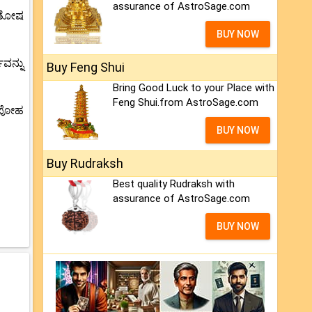
assurance of AstroSage.com
ಂತೋಷ
BUY NOW
ವನ್ನು
Buy Feng Shui
Bring Good Luck to your Place with
Feng Shui.from AstroSage.com
ಹಾಪೋಹ
BUY NOW
Buy Rudraksh
Best quality Rudraksh with
assurance of AstroSage.com
BUY NOW