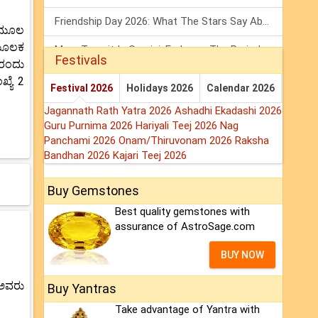
Friendship Day 2026: What The Stars Say About Your Best Friend!
ಮ ಮೂಲ
 ಮೂಲಕ
Mars Transit In Gemini: Embrace The Period Full Of Energy & Intelligence
Festivals
 ರಂದು
Tarot Weekly Horoscope: 2 August To 8 August, 2026
್ಯೆ 2
Festival 2026
Holidays 2026
Calendar 2026
Jagannath Rath Yatra 2026
Ashadhi Ekadashi 2026
Guru Purnima 2026
Hariyali Teej 2026
Nag
Panchami 2026
Onam/Thiruvonam 2026
Raksha
Bandhan 2026
Kajari Teej 2026
Buy Gemstones
Best quality gemstones with
assurance of AstroSage.com
BUY NOW
 ಅವರು
Buy Yantras
Take advantage of Yantra with