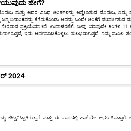
ಳಿಯುವುದು ಹೇಗೆ?
ಸುವ ಮೊದಲು ಮತ್ತು ಅದರ ವಿವಿಧ ಅಂಶಗಳನ್ನು ಅನ್ವೇಷಿಸುವ ಮೊದಲು, ನಿಮ್
್ಮ ಜನ್ಮ ದಿನಾಂಕವನ್ನು ತೆಗೆದುಕೊಂಡು ಅದನ್ನು ಒಂದೇ ಅಂಕೆಗೆ ಪರಿವರ್ತಿಸುವ
ು ನೇರವಾದ ಪ್ರಕ್ರಿಯೆಯಾಗಿದೆ. ಉದಾಹರಣೆಗೆ, ನೀವು ಯಾವುದೇ ತಿಂಗಳ 11
ಸಮನಾಗಿರುತ್ತದೆ, ಇದು ಅರ್ಥಮಾಡಿಕೊಳ್ಳಲು ಸುಲಭವಾಗುತ್ತದೆ. ನಿಮ್ಮ ಮೂಲ ಸಂಖ
ಂಬರ್ 2024
ಚು ಕಟ್ಟುನಿಟ್ಟಾಗಿರುತ್ತಾರೆ ಮತ್ತು ಈ ವಾರದಲ್ಲಿ ಹಾಗೆಯೇ ಅನುಸರಿಸುತ್ತಾರೆ.