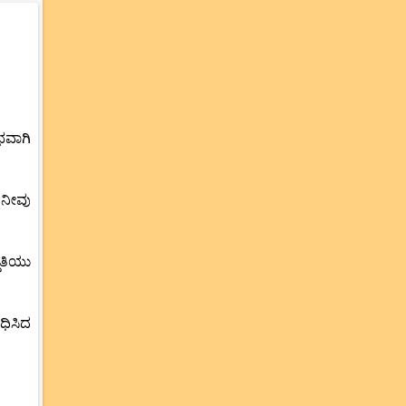
ಭವಾಗಿ
 ನೀವು
ಿತಿಯು
ಧಿಸಿದ