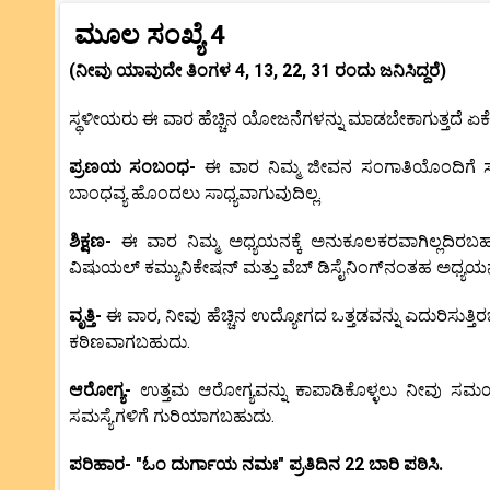
ಮೂಲ ಸಂಖ್ಯೆ 4
(ನೀವು ಯಾವುದೇ ತಿಂಗಳ 4, 13, 22, 31 ರಂದು ಜನಿಸಿದ್ದರೆ)
ಸ್ಥಳೀಯರು ಈ ವಾರ ಹೆಚ್ಚಿನ ಯೋಜನೆಗಳನ್ನು ಮಾಡಬೇಕಾಗುತ್ತದೆ ಏಕೆಂದರ
ಪ್ರಣಯ ಸಂಬಂಧ-
ಈ ವಾರ ನಿಮ್ಮ ಜೀವನ ಸಂಗಾತಿಯೊಂದಿಗೆ 
ಬಾಂಧವ್ಯ ಹೊಂದಲು ಸಾಧ್ಯವಾಗುವುದಿಲ್ಲ.
ಶಿಕ್ಷಣ-
ಈ ವಾರ ನಿಮ್ಮ ಅಧ್ಯಯನಕ್ಕೆ ಅನುಕೂಲಕರವಾಗಿಲ್ಲದಿರಬಹು
ವಿಷುಯಲ್ ಕಮ್ಯುನಿಕೇಷನ್ ಮತ್ತು ವೆಬ್ ಡಿಸೈನಿಂಗ್‌ನಂತಹ ಅಧ್ಯಯನಗಳಲ
ವೃತ್ತಿ-
ಈ ವಾರ, ನೀವು ಹೆಚ್ಚಿನ ಉದ್ಯೋಗದ ಒತ್ತಡವನ್ನು ಎದುರಿಸುತ್ತ
ಕಠಿಣವಾಗಬಹುದು.
ಆರೋಗ್ಯ-
ಉತ್ತಮ ಆರೋಗ್ಯವನ್ನು ಕಾಪಾಡಿಕೊಳ್ಳಲು ನೀವು ಸಮಯ
ಸಮಸ್ಯೆಗಳಿಗೆ ಗುರಿಯಾಗಬಹುದು.
ಪರಿಹಾರ- "ಓಂ ದುರ್ಗಾಯ ನಮಃ" ಪ್ರತಿದಿನ 22 ಬಾರಿ ಪಠಿಸಿ.