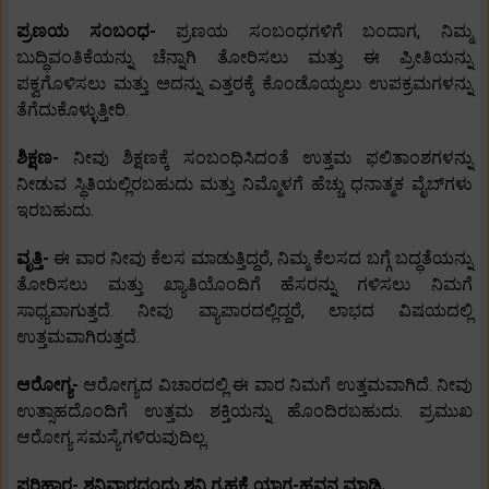
ಪ್ರಣಯ ಸಂಬಂಧ-
ಪ್ರಣಯ ಸಂಬಂಧಗಳಿಗೆ ಬಂದಾಗ, ನಿಮ್ಮ
ಬುದ್ಧಿವಂತಿಕೆಯನ್ನು ಚೆನ್ನಾಗಿ ತೋರಿಸಲು ಮತ್ತು ಈ ಪ್ರೀತಿಯನ್ನು
ಪಕ್ವಗೊಳಿಸಲು ಮತ್ತು ಅದನ್ನು ಎತ್ತರಕ್ಕೆ ಕೊಂಡೊಯ್ಯಲು ಉಪಕ್ರಮಗಳನ್ನು
ತೆಗೆದುಕೊಳ್ಳುತ್ತೀರಿ.
ಶಿಕ್ಷಣ-
ನೀವು ಶಿಕ್ಷಣಕ್ಕೆ ಸಂಬಂಧಿಸಿದಂತೆ ಉತ್ತಮ ಫಲಿತಾಂಶಗಳನ್ನು
ನೀಡುವ ಸ್ಥಿತಿಯಲ್ಲಿರಬಹುದು ಮತ್ತು ನಿಮ್ಮೊಳಗೆ ಹೆಚ್ಚು ಧನಾತ್ಮಕ ವೈಬ್‌ಗಳು
ಇರಬಹುದು.
ವೃತ್ತಿ-
ಈ ವಾರ ನೀವು ಕೆಲಸ ಮಾಡುತ್ತಿದ್ದರೆ, ನಿಮ್ಮ ಕೆಲಸದ ಬಗ್ಗೆ ಬದ್ಧತೆಯನ್ನು
ತೋರಿಸಲು ಮತ್ತು ಖ್ಯಾತಿಯೊಂದಿಗೆ ಹೆಸರನ್ನು ಗಳಿಸಲು ನಿಮಗೆ
ಸಾಧ್ಯವಾಗುತ್ತದೆ. ನೀವು ವ್ಯಾಪಾರದಲ್ಲಿದ್ದರೆ, ಲಾಭದ ವಿಷಯದಲ್ಲಿ
ಉತ್ತಮವಾಗಿರುತ್ತದೆ.
ಆರೋಗ್ಯ-
ಆರೋಗ್ಯದ ವಿಚಾರದಲ್ಲಿ ಈ ವಾರ ನಿಮಗೆ ಉತ್ತಮವಾಗಿದೆ. ನೀವು
ಉತ್ಸಾಹದೊಂದಿಗೆ ಉತ್ತಮ ಶಕ್ತಿಯನ್ನು ಹೊಂದಿರಬಹುದು. ಪ್ರಮುಖ
ಆರೋಗ್ಯ ಸಮಸ್ಯೆಗಳಿರುವುದಿಲ್ಲ.
ಪರಿಹಾರ- ಶನಿವಾರದಂದು ಶನಿ ಗ್ರಹಕ್ಕೆ ಯಾಗ-ಹವನ ಮಾಡಿ.