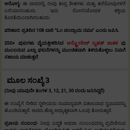
ಆರೋಗ್ಯ-
ಈ ವಾರದಲ್ಲಿ, ನೀವು ತೀವ್ರ ಶೀತಗಳು ಮತ್ತು ತಲೆನೋವುಗಳಿಗೆ
ಬಲಿಯಾಗಬಹುದು. ಇದು ರೋಗನಿರೋಧಕ ಶಕ್ತಿಯ
ಕೊರತೆಯಿಂದಾಗಿರಬಹುದು.
ಪರಿಹಾರ: ಪ್ರತಿದಿನ 108 ಬಾರಿ "ಓಂ ಚಂದ್ರಾಯ ನಮಃ" ಎಂದು ಜಪಿಸಿ.
250+ ಪುಟಗಳು ವೈಯಕ್ತೀಕರಿಸಿದ
ಆಸ್ಟ್ರೋಸೇಜ್ ಬೃಹತ್ ಜಾತಕ
ವು
ಮುಂಬರುವ ಎಲ್ಲಾ ಘಟನೆಗಳನ್ನು ಮುಂಚಿತವಾಗಿ ತಿಳಿದುಕೊಳ್ಳಲು ನಿಮಗೆ
ಸಹಾಯ ಮಾಡುತ್ತದೆ
ಮೂಲ ಸಂಖ್ಯೆ 3
(ನೀವು ಯಾವುದೇ ತಿಂಗಳ 3, 12, 21, 30 ರಂದು ಜನಿಸಿದ್ದರೆ)
ಈ ಸಂಖ್ಯೆಗೆ ಸೇರಿದ ಸ್ಥಳೀಯರು ಸಾಮಾನ್ಯವಾಗಿ ವಿಶಾಲವಾದ ಸ್ವಭಾವವನ್ನು
ಹೊಂದಿರುತ್ತಾರೆ. ಅವರು ಹೆಚ್ಚು ಆಧ್ಯಾತ್ಮಿಕವಾಗಿ ಒಲವು ತೋರುತ್ತಾರೆ.
ಪ್ರಣಯ ಸಂಬಂಧ-
ನೀವು ಬದ್ಧತೆ ಅಥವಾ ಸಂಬಂಧವನ್ನು ಪ್ರವೇಶಿಸುವ