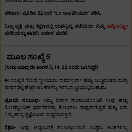
ಒಳಗಾಗಬಹುದು, ಅದು ತೊಂದರೆಯಾಗಬಹುದು.
ಪರಿಹಾರ- ಪ್ರತಿದಿನ 22 ಬಾರಿ "ಓಂ ರಾಹವೇ ನಮಃ" ಪಠಿಸಿ.
ನಿಮ್ಮ ವೃತ್ತಿ ಮತ್ತು ಶಿಕ್ಷಣದಲ್ಲಿ ಯಶಸ್ಸನ್ನು ಪಡೆಯಲು: ನಿಮ್ಮ
ಕಾಗ್ನಿಆಸ್ಟ್ರೋ
ವರದಿಯನ್ನು ಈಗಲೇ ಆರ್ಡರ್ ಮಾಡಿ!
ಮೂಲ ಸಂಖ್ಯೆ 5
(ನೀವು ಯಾವುದೇ ತಿಂಗಳ 5, 14, 23 ರಂದು ಜನಿಸಿದ್ದರೆ)
ಈ ಸಂಖ್ಯೆಗೆ ಸೇರಿದ ಸ್ಥಳೀಯರು ಸಾಮಾನ್ಯವಾಗಿ ಹೆಚ್ಚು ಬುದ್ಧಿವಂತರು ಮತ್ತು
ಜೀವನದಲ್ಲಿ ಹೆಚ್ಚಿನ ಅಂಕಗಳನ್ನು ಗಳಿಸುವ ಸ್ಥಿತಿಯಲ್ಲಿರಬಹುದು.
ಪ್ರಣಯ ಸಂಬಂಧ-
ನಿಮ್ಮ ಜೀವನ ಸಂಗಾತಿಯೊಂದಿಗೆ ನೀವು ಹೆಚ್ಚು
ರೋಮ್ಯಾಂಟಿಕ್ ಭಾವನೆಗಳನ್ನು ತೋರಿಸಲು ಸಾಧ್ಯವಾಗುತ್ತದೆ ಮತ್ತು ಇದು
ನಿಮ್ಮ ಹಾಸ್ಯ ಪ್ರಜ್ಞೆಯಿಂದ ಸಾಧ್ಯವಾಗುತ್ತದೆ.
ಶಿಕ್ಷಣ-
ನೀವು ಅಧ್ಯಯನಕ್ಕೆ ಸಂಬಂಧಿಸಿದಂತೆ ಉತ್ತಮ ಅಂಕಗಳನ್ನು