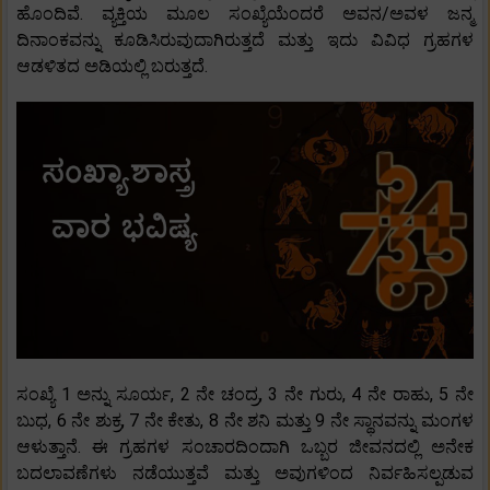
ಹೊಂದಿವೆ. ವ್ಯಕ್ತಿಯ ಮೂಲ ಸಂಖ್ಯೆಯೆಂದರೆ ಅವನ/ಅವಳ ಜನ್ಮ
ದಿನಾಂಕವನ್ನು ಕೂಡಿಸಿರುವುದಾಗಿರುತ್ತದೆ ಮತ್ತು ಇದು ವಿವಿಧ ಗ್ರಹಗಳ
ಆಡಳಿತದ ಅಡಿಯಲ್ಲಿ ಬರುತ್ತದೆ.
ಸಂಖ್ಯೆ 1 ಅನ್ನು ಸೂರ್ಯ, 2 ನೇ ಚಂದ್ರ, 3 ನೇ ಗುರು, 4 ನೇ ರಾಹು, 5 ನೇ
ಬುಧ, 6 ನೇ ಶುಕ್ರ, 7 ನೇ ಕೇತು, 8 ನೇ ಶನಿ ಮತ್ತು 9 ನೇ ಸ್ಥಾನವನ್ನು ಮಂಗಳ
ಆಳುತ್ತಾನೆ. ಈ ಗ್ರಹಗಳ ಸಂಚಾರದಿಂದಾಗಿ ಒಬ್ಬರ ಜೀವನದಲ್ಲಿ ಅನೇಕ
ಬದಲಾವಣೆಗಳು ನಡೆಯುತ್ತವೆ ಮತ್ತು ಅವುಗಳಿಂದ ನಿರ್ವಹಿಸಲ್ಪಡುವ