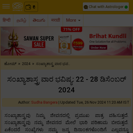
Chat with Astrologer
0
₹
हिन्दी
தமிழ்
తెలుగు
मराठी
More
Previous
Nex
»
»
ಹೋಮ್
2024
ಸಂಖ್ಯಾಶಾಸ್ತ್ರ ವಾರ ಭವ..
ಸಂಖ್ಯಾಶಾಸ್ತ್ರ ವಾರ ಭವಿಷ್ಯ: 22 - 28 ಡಿಸೆಂಬರ್
2024
Author:
Sudha Bangera
|
Updated Tue, 26 Nov 2024 11:20 AM IST
ಸಂಖ್ಯಾಶಾಸ್ತ್ರವು ನಿಮ್ಮ ಜೀವನದಲ್ಲಿ ಪ್ರಮುಖ ಪಾತ್ರ ವಹಿಸುತ್ತದೆ.
ಸಂಖ್ಯಾಶಾಸ್ತ್ರವು ನಮ್ಮ ಜೀವನದ ಮೇಲೆ ಭಾರಿ ಪರಿಣಾಮ ಬೀರುತ್ತದೆ.
ಏಕೆಂದರೆ ಸಂಖ್ಯೆಗಳು ನಮ್ಮ ಜನ್ಮ ದಿನಾಂಕಗಳೊಂದಿಗೆ ಎಲ್ಲವನ್ನೂ