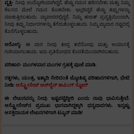
ವೃತ್ತಿ-
ನೀವು ಉದ್ಯೋಗಿಯಾಗಿದ್ದರೆ, ಹೆಚ್ಚು ಗಮನ ಹರಿಸಬೇಕು ಮತ್ತು ನಿಮ್ಮ
ಕೆಲಸದ ಮೇಲೆ ಗಮನ ಕೊಡಬೇಕು. ಇಲ್ಲದಿದ್ದರೆ ಹೆಚ್ಚು ತಪ್ಪುಗಳನ್ನು
ಮಾಡುತ್ತಿರಬಹುದು. ವ್ಯಾಪಾರದಲ್ಲಿದ್ದರೆ, ನಿಮ್ಮ ಹಠಾತ್ ಪ್ರವೃತ್ತಿಯಿಂದಾಗಿ,
ನೀವು ತಪ್ಪು ನಿರ್ಧಾರಗಳನ್ನು ತೆಗೆದುಕೊಳ್ಳಬಹುದು. ನಿಮ್ಮ ವ್ಯಾಪಾರ ನಷ್ಟದಲ್ಲಿ
ಕೊನೆಗೊಳ್ಳಬಹುದು.
ಆರೋಗ್ಯ-
ಈ ವಾರ ನೀವು ತೀವ್ರ ತಲೆನೋವು ಮತ್ತು ಆಯಾಸಕ್ಕೆ
ಗುರಿಯಾಗಬಹುದು. ಇದು ಪ್ರತಿರೋಧದ ಕೊರತೆಯಿಂದಾಗಿರಬಹುದು.
ಪರಿಹಾರ- ಮಂಗಳವಾರ ಮಂಗಳ ಗ್ರಹಕ್ಕೆ ಪೂಜೆ ಮಾಡಿ.
ರತ್ನಗಳು, ಯಂತ್ರ, ಇತ್ಯಾದಿ ಸೇರಿದಂತೆ ಜ್ಯೋತಿಷ್ಯ ಪರಿಹಾರಗಳಿಗಾಗಿ, ಭೇಟಿ
ನೀಡಿ:
ಆಸ್ಟ್ರೋಸೇಜ್ ಆನ್‌ಲೈನ್ ಶಾಪಿಂಗ್ ಸ್ಟೋರ್
ಈ ಲೇಖನವನ್ನು ನೀವು ಇಷ್ಟಪಟ್ಟಿದ್ದೀರಿ ಎಂದು ನಾವು ಭಾವಿಸುತ್ತೇವೆ.
ಆಸ್ಟ್ರೋಸೇಜ್‌ನ ಪ್ರಮುಖ ಭಾಗವಾಗಿದ್ದಕ್ಕಾಗಿ ಧನ್ಯವಾದಗಳು. ಇನ್ನಷ್ಟು
ಆಸಕ್ತಿದಾಯಕ ಲೇಖನಗಳಿಗಾಗಿ ಟ್ಯೂನ್ ಮಾಡಿ!