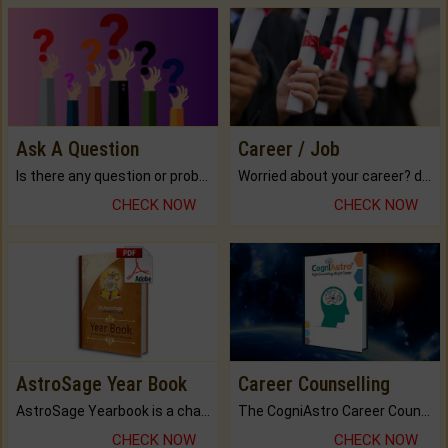
Ask A Question
Career / Job
Is there any question or problem lingering.
Worried about your career? don't know what is.
CHECK NOW
CHECK NOW
AstroSage Year Book
Career Counselling
AstroSage Yearbook is a channel to fulfill your dreams and destiny.
The CogniAstro Career Counselling Report is the most comprehensive report available on this topic.
CHECK NOW
CHECK NOW