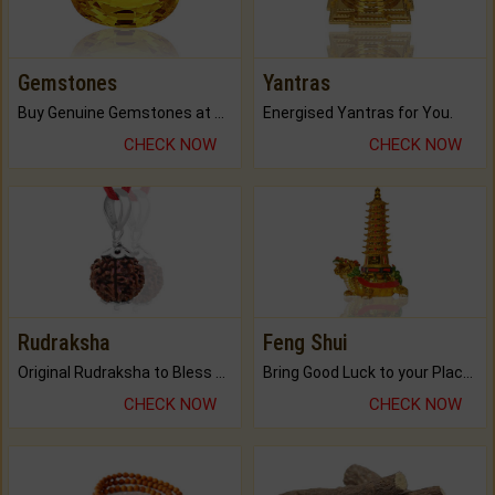
Gemstones
Yantras
Buy Genuine Gemstones at Best Prices.
Energised Yantras for You.
CHECK NOW
CHECK NOW
Rudraksha
Feng Shui
Original Rudraksha to Bless Your Way.
Bring Good Luck to your Place with Feng Shui.
CHECK NOW
CHECK NOW