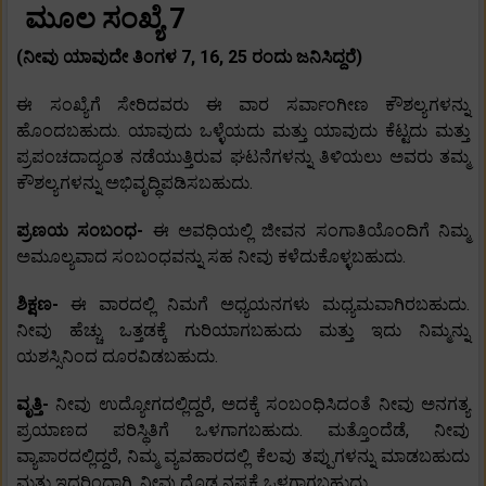
ಮೂಲ ಸಂಖ್ಯೆ 7
(ನೀವು ಯಾವುದೇ ತಿಂಗಳ 7, 16, 25 ರಂದು ಜನಿಸಿದ್ದರೆ)
ಈ ಸಂಖ್ಯೆಗೆ ಸೇರಿದವರು ಈ ವಾರ ಸರ್ವಾಂಗೀಣ ಕೌಶಲ್ಯಗಳನ್ನು
ಹೊಂದಬಹುದು. ಯಾವುದು ಒಳ್ಳೆಯದು ಮತ್ತು ಯಾವುದು ಕೆಟ್ಟದು ಮತ್ತು
ಪ್ರಪಂಚದಾದ್ಯಂತ ನಡೆಯುತ್ತಿರುವ ಘಟನೆಗಳನ್ನು ತಿಳಿಯಲು ಅವರು ತಮ್ಮ
ಕೌಶಲ್ಯಗಳನ್ನು ಅಭಿವೃದ್ಧಿಪಡಿಸಬಹುದು.
ಪ್ರಣಯ ಸಂಬಂಧ-
ಈ ಅವಧಿಯಲ್ಲಿ ಜೀವನ ಸಂಗಾತಿಯೊಂದಿಗೆ ನಿಮ್ಮ
ಅಮೂಲ್ಯವಾದ ಸಂಬಂಧವನ್ನು ಸಹ ನೀವು ಕಳೆದುಕೊಳ್ಳಬಹುದು.
ಶಿಕ್ಷಣ-
ಈ ವಾರದಲ್ಲಿ ನಿಮಗೆ ಅಧ್ಯಯನಗಳು ಮಧ್ಯಮವಾಗಿರಬಹುದು.
ನೀವು ಹೆಚ್ಚು ಒತ್ತಡಕ್ಕೆ ಗುರಿಯಾಗಬಹುದು ಮತ್ತು ಇದು ನಿಮ್ಮನ್ನು
ಯಶಸ್ಸಿನಿಂದ ದೂರವಿಡಬಹುದು.
ವೃತ್ತಿ-
ನೀವು ಉದ್ಯೋಗದಲ್ಲಿದ್ದರೆ, ಅದಕ್ಕೆ ಸಂಬಂಧಿಸಿದಂತೆ ನೀವು ಅನಗತ್ಯ
ಪ್ರಯಾಣದ ಪರಿಸ್ಥಿತಿಗೆ ಒಳಗಾಗಬಹುದು. ಮತ್ತೊಂದೆಡೆ, ನೀವು
ವ್ಯಾಪಾರದಲ್ಲಿದ್ದರೆ, ನಿಮ್ಮ ವ್ಯವಹಾರದಲ್ಲಿ ಕೆಲವು ತಪ್ಪುಗಳನ್ನು ಮಾಡಬಹುದು
ಮತ್ತು ಇದರಿಂದಾಗಿ, ನೀವು ದೊಡ್ಡ ನಷ್ಟಕ್ಕೆ ಒಳಗಾಗಬಹುದು.