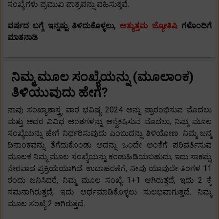
ಸಂಖ್ಯೆಗಳು ಪ್ರಮುಖ ಪಾತ್ರವನ್ನು ವಹಿಸುತ್ತವೆ.
ವರ್ಷದ ಬಗ್ಗೆ ಇನ್ನಷ್ಟು ತಿಳಿದುಕೊಳ್ಳಲು,
ಅತ್ಯುತ್ತಮ ಜ್ಯೋತಿಷಿ
ಗಳೊಂದಿಗೆ
ಮಾತನಾಡಿ
ನಿಮ್ಮ ಮೂಲ ಸಂಖ್ಯೆಯನ್ನು (ಮೂಲಾಂಕ)
ತಿಳಿಯುವುದು ಹೇಗೆ?
ನಾವು ಸಂಖ್ಯಾಶಾಸ್ತ್ರ ವಾರ ಭವಿಷ್ಯ 2024 ಅನ್ನು ಪ್ರಾರಂಭಿಸುವ ಮೊದಲು
ಮತ್ತು ಅದರ ವಿವಿಧ ಅಂಶಗಳನ್ನು ಅನ್ವೇಷಿಸುವ ಮೊದಲು, ನಿಮ್ಮ ಮೂಲ
ಸಂಖ್ಯೆಯನ್ನು ಹೇಗೆ ನಿರ್ಧರಿಸುವುದು ಎಂಬುದನ್ನು ತಿಳಿಯೋಣ. ನಿಮ್ಮ ಜನ್ಮ
ದಿನಾಂಕವನ್ನು ತೆಗೆದುಕೊಂಡು ಅದನ್ನು ಒಂದೇ ಅಂಕೆಗೆ ಪರಿವರ್ತಿಸುವ
ಮೂಲಕ ನಿಮ್ಮ ಮೂಲ ಸಂಖ್ಯೆಯನ್ನು ಕಂಡುಹಿಡಿಯಬಹುದು; ಇದು ಸಾಕಷ್ಟು
ನೇರವಾದ ಪ್ರಕ್ರಿಯೆಯಾಗಿದೆ. ಉದಾಹರಣೆಗೆ, ನೀವು ಯಾವುದೇ ತಿಂಗಳ 11
ರಂದು ಜನಿಸಿದರೆ, ನಿಮ್ಮ ಮೂಲ ಸಂಖ್ಯೆ 1+1 ಆಗಿರುತ್ತದೆ, ಇದು 2 ಕ್ಕೆ
ಸಮನಾಗಿರುತ್ತದೆ, ಇದು ಅರ್ಥಮಾಡಿಕೊಳ್ಳಲು ಸುಲಭವಾಗುತ್ತದೆ. ನಿಮ್ಮ
ಮೂಲ ಸಂಖ್ಯೆ 2 ಆಗಿರುತ್ತದೆ.