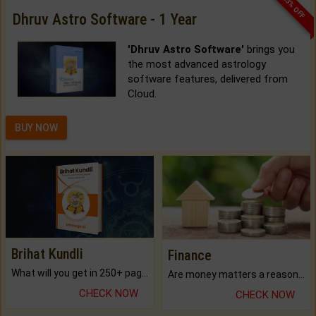
33% OFF
Dhruv Astro Software - 1 Year
'Dhruv Astro Software'
brings you
the most advanced astrology
software features, delivered from
Cloud.
BUY NOW
Brihat Kundli
Finance
What will you get in 250+ pages Colored Brihat Kundli.
Are money matters a reason for the dark-circles under your eyes?
CHECK NOW
CHECK NOW