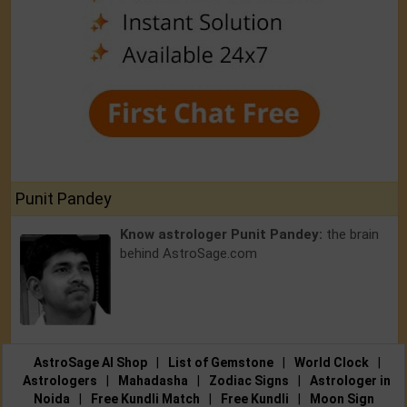
Punit Pandey
Know astrologer Punit Pandey:
the brain
behind AstroSage.com
AstroSage AI Shop
|
List of Gemstone
|
World Clock
|
Astrologers
|
Mahadasha
|
Zodiac Signs
|
Astrologer in
Noida
|
Free Kundli Match
|
Free Kundli
|
Moon Sign