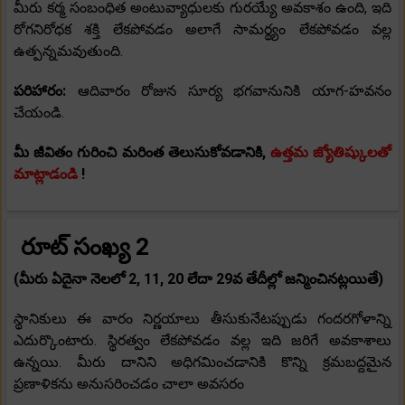
మీరు కర్మ సంబంధిత అంటువ్యాధులకు గురయ్యే అవకాశం ఉంది, ఇది
రోగనిరోధక శక్తి లేకపోవడం అలాగే సామర్థ్యం లేకపోవడం వల్ల
ఉత్పన్నమవుతుంది.
పరిహారం:
ఆదివారం రోజున సూర్య భగవానునికి యాగ-హవనం
చేయండి.
మీ జీవితం గురించి మరింత తెలుసుకోవడానికి,
ఉత్తమ జ్యోతిష్కులతో
మాట్లాడండి
!
రూట్ సంఖ్య 2
(మీరు ఏదైనా నెలలో 2, 11, 20 లేదా 29వ తేదీల్లో జన్మించినట్లయితే)
స్థానికులు ఈ వారం నిర్ణయాలు తీసుకునేటప్పుడు గందరగోళాన్ని
ఎదుర్కొంటారు. స్థిరత్వం లేకపోవడం వల్ల ఇది జరిగే అవకాశాలు
ఉన్నయి. మీరు దానిని అధిగమించడానికి కొన్ని క్రమబద్దమైన
ప్రణాళికను అనుసరించడం చాలా అవసరం