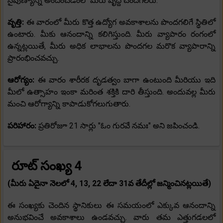
నైపుణ్యాన్ని అందించడంలో మీరు వృద్ది చెందగలరు.
వృత్తి:
ఈ వారంలో మీరు కొత్త ఉద్యోగ అవకాశాలను పొందగలిగే స్థితిలో
ఉంటారు. మీకు ఆనందాన్ని కలిగిస్తుంది. మీరు వ్యాపారం రంగంలో
ఉన్నట్లయితే, మీరు అధిక లాభాలను పొందగల మరొక వ్యాపారాన్ని
ప్రారంభించవచ్చు.
ఆరోగ్యం:
ఈ వారం శారీరక దృడత్వం బాగా ఉంటుంది మీరియు ఇది
మీలో ఉత్సాహం ఇంకా మరింత శక్తికి దారి తీస్తుంది. అందువల్ల మీరు
మంచి ఆరోగ్యాన్ని కాపాడుకోగలుగుతారు.
పరిహారం:
ప్రతిరోజూ 21 సార్లు "ఓం గురవే నమః" అని జపించండి.
రూట్ సంఖ్య 4
(మీరు ఏదైనా నెలలో 4, 13, 22 లేదా 31వ తేదీల్లో జన్మించినట్లయితే)
ఈ సంఖ్యకు చెందిన స్థానికులు ఈ సమయంలో ఎక్కువ ఆనందాన్ని
అనుభవించే అవకాశాలు ఉండవచ్చు. వారు తమ ఎత్తుగడలలో