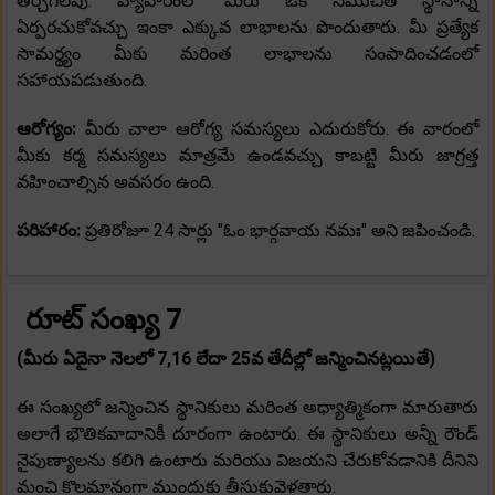
తీర్చగలవు. వ్యాపారంలో మీరు ఒక సముచిత స్థానాన్ని
ఏర్పరచుకోవచ్చు ఇంకా ఎక్కువ లాభాలను పొందుతారు. మీ ప్రత్యేక
సామర్థ్యం మీకు మరింత లాభాలను సంపాదించడంలో
సహాయపడుతుంది.
ఆరోగ్యం:
మీరు చాలా ఆరోగ్య సమస్యలు ఎదురుకోరు. ఈ వారంలో
మీకు కర్మ సమస్యలు మాత్రమే ఉండవచ్చు కాబట్టి మీరు జాగ్రత్త
వహించాల్సిన అవసరం ఉంది.
పరిహారం:
ప్రతిరోజూ 24 సార్లు "ఓం భార్గవాయ నమః" అని జపించండి.
రూట్ సంఖ్య 7
(మీరు ఏదైనా నెలలో 7,16 లేదా 25వ తేదీల్లో జన్మించినట్లయితే)
ఈ సంఖ్యలో జన్మించిన స్థానికులు మరింత అధ్యాత్మికంగా మారుతారు
అలాగే భౌతికవాదానికీ దూరంగా ఉంటారు. ఈ స్థానికులు అన్నీ రౌండ్
నైపుణ్యాలను కలిగి ఉంటారు మరియు విజయని చేరుకోవడానికి దీనిని
మంచి కొలమానంగా ముందుకు తీసుకువెళతారు.