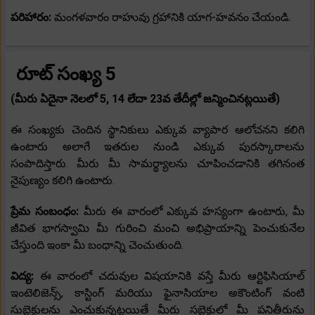
పరిహారం:
మంగళవారం రాహువు గ్రహానికి యాగ-హవనం చేయండి.
రూట్ సంఖ్య 5
(మీరు ఏదైనా నెలలో 5, 14 లేదా 23వ తేదీల్లో జన్మించినట్లయితే)
ఈ సంఖ్యకు చెందిన స్థానికులు ఎక్కువ వ్యాపార ఆలోచనని కలిగి
ఉంటారు అలాగే ఇతరుల నుండి ఎక్కువ పురస్కారాలను
సంపాదిస్తారు. మీరు మీ సామర్థ్యాలను చూపించడానికి తగినంత
నైపుణ్యం కలిగి ఉంటారు.
ప్రేమ సంబంధం:
మీరు ఈ వారంలో ఎక్కువ హస్యంగా ఉంటారు, మీ
జీవిత భాగస్వామి మీ గురించి మంచి అభిప్రాయాన్ని పెంచుకునేల
చేస్తుంది ఇంకా మీ బంధాన్ని చెంచుతుంది.
విద్య:
ఈ వారంలో చదువుల విషయానికి వస్తే మీరు ఆర్టిఫిసియాల్
ఇంటెలిజెన్స్, కాస్టింగ్ మరియు ఫైనాసియాల అకౌంటింగ్ వంటి
సుబ్జెక్టులను ఎంచుకున్నట్లయితే మీరు సబ్జెక్టులో మీ పనితీరును