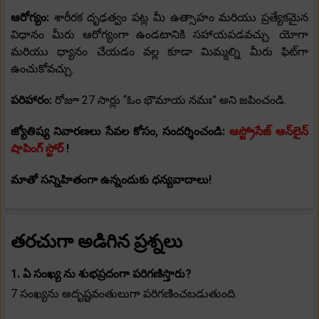
ఆరోగ్యం:
శారీరక దృఢత్వం పట్ల మీ ఉత్సాహం మరియు ప్రత్యేకమైన
విధానం మీరు ఆరోగ్యంగా ఉండటానికి సహాయపడవచ్చు. యోగా
మరియు ధ్యానం చేయడం వల్ల కూడా మిమ్మల్ని మీరు ఫిట్‌గా
ఉంచుకోవచ్చు.
పరిహారం:
రోజూ 27 సార్లు “ఓం భౌమాయ నమః” అని జపించండి.
జ్యోతిష్య నివారణలు సేవల కోసం, సందర్శించండి:
ఆస్ట్రోసేజ్ ఆన్‌లైన్
షాపింగ్ స్టోర్
!
మాతో సన్నిహితంగా ఉన్నందుకు ధన్యవాదాలు!
తరచుగా అడిగిన ప్రశ్నలు
1. ఏ సంఖ్య ను శుభప్రదంగా పరిగణిస్తారు?
7 సంఖ్యను అదృష్టవంతులుగా పరిగణించబడుతుంది.