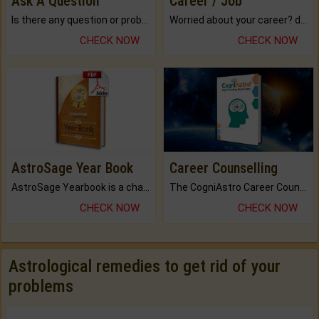
Ask A Question
Career / Job
Is there any question or problem lingering.
Worried about your career? don't know what is.
CHECK NOW
CHECK NOW
AstroSage Year Book
Career Counselling
AstroSage Yearbook is a channel to fulfill your dreams and destiny.
The CogniAstro Career Counselling Report is the most comprehensive report available on this topic.
CHECK NOW
CHECK NOW
Astrological remedies to get rid of your
problems