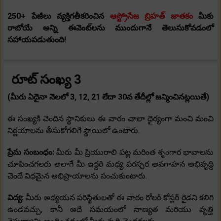
250+ పేజీలు వ్యక్తిగతీకరించిన
ఆస్ట్రోసేజ బ్రిహత్ జాతకం
మీకు
రాబోయే అన్ని ఈవెంట్‌లను ముందుగానే తెలుసుకోవడంలో
సహాయపడుతుంది!
రూట్ సంఖ్య 3
(మీరు ఏదైనా నెలలో 3, 12, 21 లేదా 30వ తేదీల్లో జన్మించినట్లయితే)
ఈ సంఖ్యకి చెందిన స్థానికులు ఈ వారం చాలా ధైర్యంగా మంచి మంచి
నిర్ణయాలను తీసుకోగలిగే స్థాయిలో ఉంటారు.
ప్రేమ సంబంధం:
మీరు మీ ప్రియురాలి పట్ల మరింత శృంగార భావాలను
చూపించగలరు అలాగే మీ ఇద్దరి మధ్య పరస్పర అవగాహన అభివృద్ది
చెందే విధమైన అభిప్రాయాలను పంచుకుంటారు.
విద్య:
మీరు అధ్యయన పరిస్థితులతో ఈ వారం రోలర్ కోస్టర్ రైడని కలిగి
ఉండవచ్చు, కానీ అదే సమయంలో నాణ్యత మరియు వృత్తి