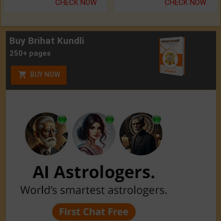
CHECK NOW
CHECK NOW
Buy Brihat Kundli
250+ pages
BUY NOW