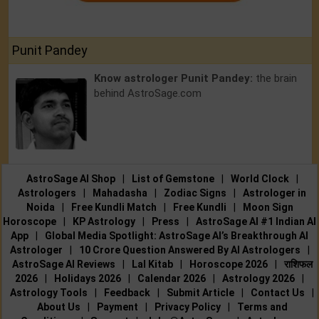
Punit Pandey
Know astrologer Punit Pandey:
the brain
behind AstroSage.com
AstroSage AI Shop
|
List of Gemstone
|
World Clock
|
Astrologers
|
Mahadasha
|
Zodiac Signs
|
Astrologer in
Noida
|
Free Kundli Match
|
Free Kundli
|
Moon Sign
Horoscope
|
KP Astrology
|
Press
|
AstroSage AI #1 Indian AI
App
|
Global Media Spotlight: AstroSage AI’s Breakthrough AI
Astrologer
|
10 Crore Question Answered By AI Astrologers
|
AstroSage AI Reviews
|
Lal Kitab
|
Horoscope 2026
|
राशिफल
2026
|
Holidays 2026
|
Calendar 2026
|
Astrology 2026
|
Astrology Tools
|
Feedback
|
Submit Article
|
Contact Us
|
About Us
|
Payment
|
Privacy Policy
|
Terms and