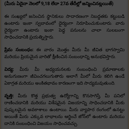
(మీరు ఏదైనా నెలలో 9,18 లేదా 27వ తేదీల్లో జన్మించినట్లయితే)
ఈ సంఖ్యలో జనించిన స్థానికులు సాదారణంగా నిబద్దతకు కట్టుబడి
ఉంటారు ఇంకా స్వబావంలో ధైర్యంగా నిరూపించుకుంటారు. వారు
ధైర్యంగా ఉంటారు ఇంకా పెద్ధ పనులను చాలా సులబంగా
సాధించడానికి ప్రయత్నిస్తారు.
ప్రేమ సంబంధం:
ఈ వారం మొత్తం మీరు మీ జీవిత భాగస్వామి
మరియు ప్రియమైన వారితో క్షీణించిన సంబంధాన్ని అనుభవిస్తారు.
విద్య:
మీరు మీ అధ్యయనలకు సంబంధించి ప్రమాణాలకు
అనుగుణంగా జీవించగలుగుతారు అలాగే మీలో మీరు కలిగి ఉండే
ఏకాగ్రత మరియు అంకితభావం కారణంగా ఇది సాద్యమవుతుంది.
వృత్తి:
మీరు కొత్త ప్రభుత్వ ఉద్యోగాన్ని కొనసాగిస్తే, మీ పనిలో
రాణించడానికి మరియు విశేషమైన విజయాన్ని సాధించడానికి మీకు
పుష్కలమైన అవకాశాలు ఉంటాయి. మీరు వ్యాపార రంగంలో ఉనట్టు
అయితే మీరు ఎక్కువ లాభాలను ఆర్జించే జోన్‌లో ఉంటారు మరియు
దానికి సంబంధించి విజయం సాధించవచ్చు.