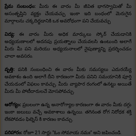
ప్రేమ సంబంధం:
మీరు ఈ వారం మీ జీవిత భాగస్వామితో మీ
అసంతృప్తిని వ్యక్తం చేయవచ్చు ఇంకా ఇది బంధంలో మెరుగైన
మార్గాలను చక్కదిద్దడానికి ఒక అవరోధంగా పని చేయవచ్చు
విద్య:
ఈ వారం మీరు అధిక మార్కులు స్కోర్ చేయడానికి
అధ్యయణాలలో అదనపు ప్రయత్నాలు చేయవలసి ఉంటుంది అలాగే
మీరు మీ పని మరియు అధ్యయనాలలో నైపుణ్యాన్ని ప్రదర్శించడం
చాలా అవసరం.
వృత్తి:
పనికి సంబంధించి ఈ వారం మీకు సమస్యలు ఎదురయ్యే
అవకాశం ఉంది అలాగే దీని కారణంగా మీరు పనిని సమయానికి పూర్తి
చేయడంలో విఫలం కావచ్చు. మీరు వ్యాపార రంగంలో ఉనట్టు అయితే
మీరు మీ పోటీదారులచే మోసపోవచ్చు.
ఆరోగ్యం:
ప్రబలంగా ఉన్న అనారోగ్యాల కారణంగా ఈ వారం మీకు దగ్గు
ఇంకా జలుబు వచ్చే అవకాశాలు ఉన్నయి. తగినంత రోగ నిరోధక శక్తి
లేకపోవడం ఫిట్నెస్ కి కారణం కావచ్చు.
పరిహారం:
రోజూ 21 సార్లు "ఓం సోమాయ నమః" అని జపించండి.