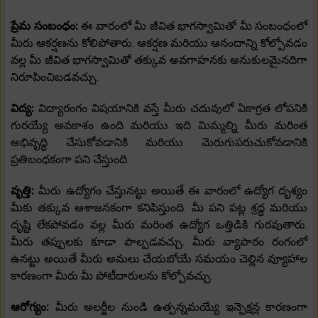
ప్రేమ సంబంధం:
ఈ వారంలో మీ జీవిత భాగస్వామితో మీ సంబంధంలో
మీరు ఆకర్షణను కోలిపోతారు. ఆకర్షణ మరియు ఆనందాన్ని కోల్పోవడం
వల్ల మీ జీవిత భాగస్వామితో తక్కువ అవగాహనకు అనుకులమైనదిగా
నిరూపించిబడవచ్చు.
విద్య:
విద్యారంగం విషయానికి వస్తే మీరు చదువులో ఏకాగ్రత లోపనికి
గురయ్యే అవకాశం ఉంది మరియు ఇది మిమ్మల్ని మీరు మరింత
అభివృద్ధి చేసుకోవడానికి మరియు మెరుగుపరుచుకోవడానికి
ప్రతిబంధకంగా పని చేస్తుంది.
వృత్తి:
మీరు ఉద్యోగం చేస్తునట్టు అయితే ఈ వారంలో ఉద్యోగ దృశ్యం
మీకు తక్కువ ఆశాజనకంగా కనిపిస్తుంది. మీ పని పట్ల శ్రద్ధ మరియు
దృష్టి లేకపోవడం వల్ల మీరు మరింత ఉద్యోగ ఒత్తిడికి గురవుతారు.
మీరు తప్పులకు కూడా పాల్పడవచ్చు. మీరు వ్యాపారం రంగంలో
ఉనట్టు అయితే మీరు అమలు చేయబోయే సమయం చెల్లిన వ్యూహాల
కారణంగా మీరు మీ పోటీదారులను కోల్పోవచ్చు.
ఆరోగ్యం:
మీరు అలర్జీల నుండి ఉత్పన్నమయ్యే ఇన్ఫెక్షన్ల కారణంగా