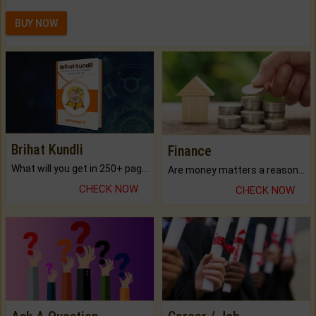
BUY NOW
Brihat Kundli
Finance
What will you get in 250+ pages Colored Brihat Kundli.
Are money matters a reason for the dark-circles under your eyes?
CHECK NOW
CHECK NOW