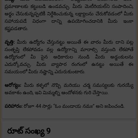
ప్రమాణాలకు కట్టుబడి ఉండవచ్చు. మీరు మెటీరియల్‌ని సంపాదించి,
అర్థం చేసుకున్నప్పటికీ నిర్దేశించుకున్న లక్ష్యాలను చేరుకోవడంలో మీకు
సహాయపడే విధంగా దాన్ని ఉపయోగించడానికి మీరు ఇంకా
కష్టపడతారు.
వృత్తి:
మీరు ఉద్యోగం చేస్తునట్టు అయితే ఈ వారం మీరు దాని పట్ల
సంతృప్తి లేకపోవడం వల్ల ఉద్యోగాన్ని మారాల్సి వస్తుంది లేకపోతే
ఉద్యోగంలో మీ పైన అధికారుల నుండి మీరు అడ్డంకులను
ఎదుర్కోవచ్చు. మీరు వ్యాపార రంగంలో ఉనట్టు అయితే ఈ
సమయంలో మీరు నష్టాన్ని ఎదురుకుంటారు.
ఆరోగ్యం:
మీరు కళ్ళలో నొప్పి మరియు చర్మ సమస్యలకు గురయ్యే
అవకాశం ఉంది, ఇవి మిమ్మల్ని ఆందోళనకు గురి చేస్తాయి.
పరిహారం:
రోజూ 44 సార్లు “ఓం మండాయ నమః” అని జపించండి.
రూట్ సంఖ్య 9