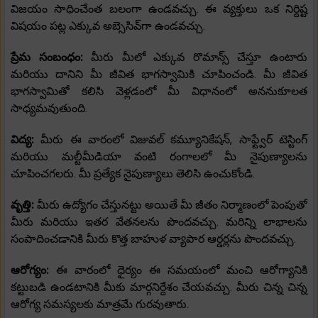
విజయం సాధించేంత బలంగా ఉండవచ్చు. ఈ వ్యక్తులు ఒక నిర్దిష్ట
విషయం పట్ల ఎక్కువ అబ్సెసివ్‌గా ఉండవచ్చు.
ప్రేమ సంబంధం:
మీరు మీలో ఎక్కువ రొమాన్స్ చేస్తూ ఉంటారు
మరియు దానిని మీ జీవిత భాగస్వామికి చూపించండి. మీ జీవిత
భాగస్వామితో కలిసి వెళ్లడంలో మీ విధానంలో అననుకూలత
సాధ్యమవుతుంది.
విద్య:
మీరు ఈ వారంలో విజువల్ కమ్యూనికేషన్, సాఫ్ట్వేర్ టెస్టింగ్
మరియు మల్టీమీడియా వంటి రంగాలలో మీ నైపుణ్యాలను
చూపించగలరు. మీ ప్రత్యేక నైపుణ్యాలు తెలిసి ఉంచుకోండి.
వృత్తి:
మీరు ఉద్యోగం చేస్తునట్టు అయితే మీ జీతం నిర్మాణంలో పెంపుతో
మీరు మరియు ఇతర వేతనలను పొందవచ్చు. మరిన్ని లాభాలను
సంపాదించడానికి మీరు కొత్త బాహుళ వ్యాపార ఆర్డర్లను పొందవచ్చు.
ఆరోగ్యం:
ఈ వారంలో ధైర్యం ఈ సమయంలో మంచి ఆరోగ్యానికి
కట్టుబడి ఉండటానికి మీకు మార్గనిర్దేశం చేయవచ్చు. మీరు చిన్న చిన్న
ఆరోగ్య సమస్యలకు మాత్రమే గురవుతారు.