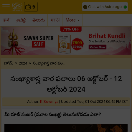
Chat with Astrologer
0
₹
हिन्दी
தமிழ்
తెలుగు
मराठी
More
Previous
Nex
»
»
హోమ్
2024
సంఖ్యాశాస్త్ర వార ఫల..
సంఖ్యాశాస్త్ర వార ఫలాలు 06 అక్టోబర్ - 12
అక్టోబర్ 2024
Author:
K Sowmya
|
Updated Tue, 01 Oct 2024 06:45 PM IST
మీ రూట్ నంబర్ (మూల సంఖ్య) తెలుసుకోవడం ఎలా?