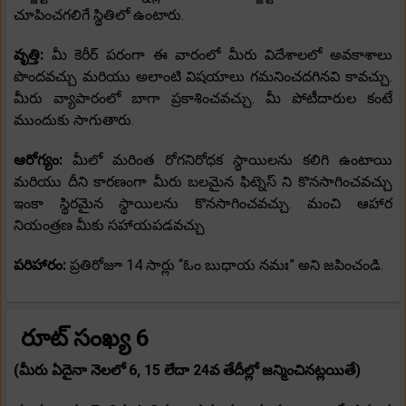
చూపించగలిగే స్థితిలో ఉంటారు.
వృత్తి:
మీ కెరీర్ పరంగా ఈ వారంలో మీరు విదేశాలలో అవకాశాలు
పొందవచ్చు మరియు అలాంటి విషయాలు గమనించదగినవి కావచ్చు.
మీరు వ్యాపారంలో బాగా ప్రకాశించవచ్చు. మీ పోటీదారుల కంటే
ముందుకు సాగుతారు.
ఆరోగ్యం:
మీలో మరింత రోగనిరోధక స్థాయిలను కలిగి ఉంటాయి
మరియు దీని కారణంగా మీరు బలమైన ఫిట్నెస్ ని కొనసాగించవచ్చు
ఇంకా స్థిరమైన స్థాయిలను కొనసాగించవచ్చు. మంచి ఆహార
నియంత్రణ మీకు సహాయపడవచ్చు
పరిహారం:
ప్రతిరోజూ 14 సార్లు “ఓం బుధాయ నమః” అని జపించండి.
రూట్ సంఖ్య 6
(మీరు ఏదైనా నెలలో 6, 15 లేదా 24వ తేదీల్లో జన్మించినట్లయితే)