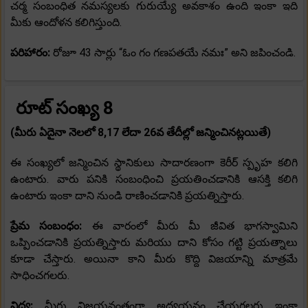
చర్మ సంబంధిత నమస్యలకు గురుయ్యే అవకాశం ఉంది ఇంకా ఇది
మీకు ఆందోళన కలిగిస్తుంది.
పరిహారం:
రోజూ 43 సార్లు “ఓం గం గణపతయే నమః” అని జపించండి.
రూట్ సంఖ్య 8
(మీరు ఏదైనా నెలలో 8,17 లేదా 26వ తేదీల్లో జన్మించినట్లయితే)
ఈ సంఖ్యలో జన్మించిన స్థానికులు సాదారణంగా కెరీర్ స్పృహ కలిగి
ఉంటారు. వారు పనికి సంబంధించి ప్రయతించడానికి ఆసక్తి కలిగి
ఉంటారు ఇంకా దాని నుండి రాణించడానికి ప్రయత్నిస్తారు.
ప్రేమ సంబంధం:
ఈ వారంలో మీరు మీ జీవిత భాగస్వామిని
ఒప్పించడానికి ప్రయత్నిస్తారు మరియు దాని కోసం గట్టి ప్రయత్నాలు
కూడా చేస్తారు. అయినా కాని మీరు కొద్ది విజయాన్ని మాత్రమే
సాధించగలరు.
విద్య:
మీరు విజయవంతంగా అధ్యయనం చేయగలరు ఇంకా