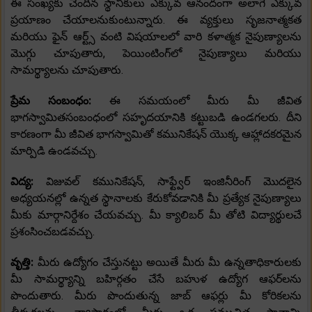
ఈ సంఖ్యకు చెందిన స్థానికులు ఎక్కువ ఆనందంగా అలాగే ఎక్కువ
ప్రయాణం చేయాలనుకుంటున్నారు. ఈ వ్యక్తులు సృజనాత్మకత
మరియు ఫైన్ ఆర్ట్స్ వంటి విషయాలలో వారి కళాత్మక నైపుణ్యాలను
మొగ్గు చూపుతారు, పెయింటింగ్‌లో నైపుణ్యాలు మరియు
సామర్థ్యాలను చూపుతారు.
ప్రేమ సంబంధం:
ఈ సమయంలో మీరు మీ జీవిత
భాగస్వామితసంబంధంలో సహృదయానికి కట్టుబడి ఉండగలరు. దీని
కారణంగా మీ జీవిత భాగస్వామితో కమునికేషన్ యొక్క ఆహ్లాదకరమైన
మార్పిడి ఉండవచ్చు.
విద్య:
విజువల్ కమునికేషన్, సాఫ్ట్వేర్ ఇంజినీరింగ్ మొదలైన
అధ్యయనల్లో ఉన్నత స్థానాలకు కేరుకోవడానికి మీ ప్రత్యేక నైపుణ్యాలు
మీకు మార్గానిర్దేశం చేయవచ్చు. మీ క్యాలిబర్ మీ తోటి విద్యార్థులచే
ప్రశంసించబడవచ్చు.
వృత్తి:
మీరు ఉద్యోగం చేస్తునట్టు అయితే మీరు మీ ఉన్నతాధికారులకు
మీ సామర్థ్యాన్ని బహిర్గతం చేసే బహుళ ఉద్యోగ ఆఫర్‌లను
పొందుతారు. మీరు పొందుతున్న జాబ్ ఆఫర్లు మీ కోరికలను