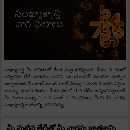
సంఖ్యాశాస్త్ర మీ జీవితంలో కీలక పాత్ర పోషిస్తుంది. మీరు ఏ నెలలో
జన్మించిన తేదీ మరియు దానిని ఒక యూనిట్ నంబర్‌గా మార్చిన
తర్వాత అది మీ రూట్ నంబర్. రూట్ సంఖ్య 1 నుండి 9 వరకు ఏదైనా
కావచ్చు, ఉదాహరణకు - మీరు నెలలో 10వ తేదీన జన్మించినట్లయితే,
మీ మూల సంఖ్య 1 + 0 అంటే 1. ఈ విధంగా, మీరు మీ వారపు
సంఖ్యాశాస్త్ర జాతకాన్ని చదవవచ్చు.
మీ పుట్టిన తేదీతో మీ వారపు జాతకాన్ని