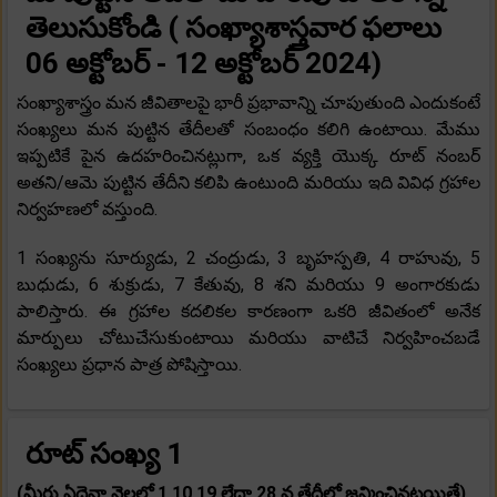
తెలుసుకోండి ( సంఖ్యాశాస్త్రవార ఫలాలు
06 అక్టోబర్ - 12 అక్టోబర్ 2024)
సంఖ్యాశాస్త్రం మన జీవితాలపై భారీ ప్రభావాన్ని చూపుతుంది ఎందుకంటే
సంఖ్యలు మన పుట్టిన తేదీలతో సంబంధం కలిగి ఉంటాయి. మేము
ఇప్పటికే పైన ఉదహరించినట్లుగా, ఒక వ్యక్తి యొక్క రూట్ నంబర్
అతని/ఆమె పుట్టిన తేదీని కలిపి ఉంటుంది మరియు ఇది వివిధ గ్రహాల
నిర్వహణలో వస్తుంది.
1 సంఖ్యను సూర్యుడు, 2 చంద్రుడు, 3 బృహస్పతి, 4 రాహువు, 5
బుధుడు, 6 శుక్రుడు, 7 కేతువు, 8 శని మరియు 9 అంగారకుడు
పాలిస్తారు. ఈ గ్రహాల కదలికల కారణంగా ఒకరి జీవితంలో అనేక
మార్పులు చోటుచేసుకుంటాయి మరియు వాటిచే నిర్వహించబడే
సంఖ్యలు ప్రధాన పాత్ర పోషిస్తాయి.
రూట్ సంఖ్య 1
(మీరు ఏదైనా నెలలో 1,10,19 లేదా 28 వ తేదీల్లో జన్మించినట్లయితే)