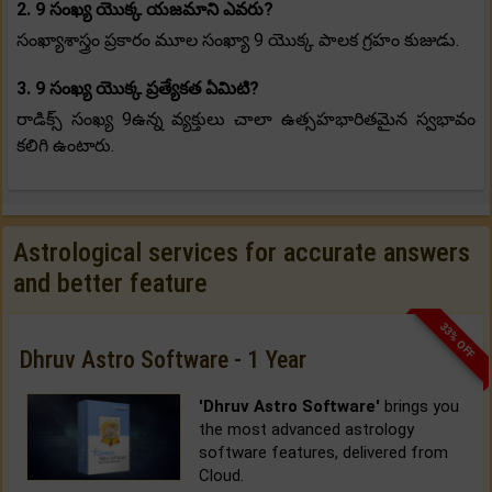
2. 9 సంఖ్య యొక్క యజమాని ఎవరు?
సంఖ్యాశాస్త్రం ప్రకారం మూల సంఖ్యా 9 యొక్క పాలక గ్రహం కుజుడు.
3. 9 సంఖ్య యొక్క ప్రత్యేకత ఏమిటి?
రాడిక్స్ సంఖ్య 9ఉన్న వ్యక్తులు చాలా ఉత్సహభారితమైన స్వభావం
కలిగి ఉంటారు.
Astrological services for accurate answers
and better feature
33% OFF
Dhruv Astro Software - 1 Year
'Dhruv Astro Software'
brings you
the most advanced astrology
software features, delivered from
Cloud.