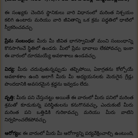
ఈ సంఖ్యకు చెందిన స్థానికులు వారి విధానంలో మరింత నిశ్చయం
కలిగి ఉంటారు మరియు వారి జీవితాన్ని ఒక క్రమ పద్ధతిలో ధాటిలో
స్వీకరించవచ్చు.
ప్రేమ సంబంధం:
మీరు మీ జీవిత భాగస్వామితో మంచి సంబంధాన్ని
కొనసాగించే స్థితిలో ఉండరు. మీలో ప్రేమ భావాలు లేకపోవచ్చు ఇంకా
ఈ వారంలో దూరమయ్యే అవకాశాలు ఉండవచ్చు.
విద్య:
మీరు చదువుతున్నప్పుడు తప్పిపోయి, ఏకాగ్రతను కోల్పోయే
అవకాశశాం ఉంది అలాగే మీరు మీ అధ్యయనలకు మెరుగైన గ్రేడ్లు
పొందడానికి అవసరమైన శ్రద్ధను ఇవ్వడం లేదు.
వృత్తి:
మీరు పని చేస్తునట్టు అయితే ఈ వారంలో మీరు పనిలో మరింత
శ్రమతో కూడుకున్న పరిస్థితులను కనుగొనవచ్చు, ఎందుకంటే మీరు
మరింత పని ఒత్తిడికి గురికావచ్చు మరియు మీరు వాటిని
నిర్వహించలేకపోవచ్చు.
ఆరోగ్యం:
ఈ వారంలో మీరు మీ ఆరోగ్యాన్ని పర్యవేక్షించాల్సి ఉంటుంది,