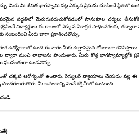
ు. మీరు మీ జీవిత భాగస్వామి పట్ల ఎక్కువ ప్రేమను చూపించే స్థితిలో ఉం
మైన పద్దతిలో మెరుగుపరుచుకోవడంలో సానుకూల చర్యలు తీసుకోవొ
్యసించే విద్యార్థులు ఈ కాలంలో ఎక్కువ ఏకాగ్రత సాధించగలరు, తద్వారా
ు సంబంధించి మీరు బాగా ప్రకాశించవొచ్చు.
 రంగ ఉద్యోగాలలో ఉంటె ఈ వారం మీకు ఉల్లాసమైన రోజులుగా కనిపిస్తాయి.
ద్వారా మంచి లాభాలను పొందుతారు. మీరు కొత్త భాగస్వామ్యాల్లోకి ప్రవే
లు ఫలవంతంగా ఉండవొచ్చు.
ో చక్కటి ఆరోగ్యంతో ఉంటారు. రెగ్యులర్ వ్యాయాలు చేయడం వల్ల ఈ
పొందగలుగుతారు. మీ ఆనందాన్ని పెంచే శక్తి మీలో ఉంటుంది.
ంచండి.
ితే)