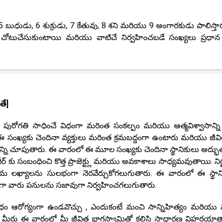
5 బుధుడు, 6 శుక్రుడు, 7 కేతువు, 8 శని మరియు 9 అంగారకుడు పాలిస్తా
 చోటుచేసుకుంటాయి మరియు వాటిచే నిర్వహించబడే సంఖ్యలు ప్రధాన 
తే]
పురోగతి సాధించే విధంగా మరింత సంకల్పం మరియు ఆత్మవిశ్వాసాన్ని 
 సంఖ్యకు చెందినా వ్యక్తులు మరింత క్రమబద్దంగా ఉంటారు మరియు జీవ
్ని చూపుతారు. ఈ వారంలో ఈ మూల సంఖ్యకు చెందినా స్థానికులు అద్భ
ెరీర్ కు సంబంధించి కొత్త ప్రాజెక్ట్లు మరియు అవకాశాలు సాధ్యమవుతాయి. న
 లఖ్యాలను సులభంగా నెరవేర్చుకోగలుగుతారు. ఈ వారంలో ఈ స్థాన
గా వారు పనులను సజావుగా నిర్వహించగలుగుతారు.
ం ఆరోగ్యంగా ఉండవొచ్చు , ఎందుకంటే మంచి సాన్నిహిత్యం మరియు
. మీరు ఈ వారంలో మీ జీవిత భాగస్వామితో కలిసి సాధారణ విహరయాత్