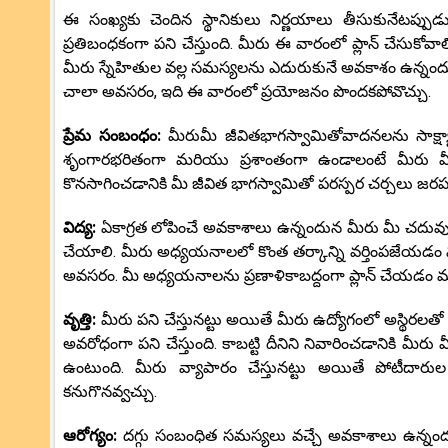
ఈ సంఖ్యకు చెందిన స్థానికులు నిర్ణయాలు తీసుకునేటప్పు
ప్రతిబంధకంగా పని చేస్తుంది. మీరు ఈ వారంలో ప్లాన్ చేసుకోవా
మీరు స్నేహితుల వల్ల సమస్యలను ఎదురుకునే అవకాశం ఉన్నం
చాలా అవసరం, ఇది ఈ వారంలో ప్రయోజనం పొందకపోవొచ్చు.
ప్రేమ సంబంధం:
మీరుమీ జీవితభాగస్వామితోవాదనలను సాక్
శృంగారభరితంగా మరియు ప్రశాంతంగా ఉండాలంటే మీరు మీ జీ
కొనసాగించడానికి మీ జీవిత భాగస్వామితో పరస్పర చర్చలు జర
విద్య:
ఏకాగ్రత లోపించే అవకాశాలు ఉన్నందున మీరు మీ చదువుల పై 
చేయాలి. మీరు అధ్యయనాలలో కొంత తర్కాన్ని వర్తింపజేయడం 
అవసరం. మీ అధ్యయనాలను ప్రణాళికాబద్దంగా ప్లాన్ చేయడ
వృత్తి:
మీరు పని చేస్తునట్టు అయితే మీరు ఉద్యోగంలో అస్థిరలతో
అవరోధంగా పని చేస్తుంది. కాబట్టి దీనిని నివారించడానికి
ఉంటుంది. మీరు వ్యాపారం చేస్తునట్టు అయితే పోటీదారుల ఒత
కనుగొనవ్వచ్చు.
ఆరోగ్యం:
దగ్గు సంబంధిత సమస్యలు వచ్చే అవకాశాలు ఉన్నందున