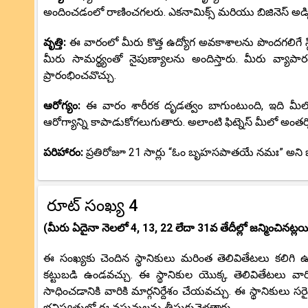
అందించడంలో రాణించగలరు. ఎకనామిక్స్ మరియు బిజినెస్ అడ్మి
వృత్తి:
ఈ వారంలో మీరు కొత్త ఉద్యోగ అవకాశాలను పొందగలిగే స్థి
మీరు సామర్థ్యంతో నైపుణ్యాలను అందిస్తారు. మీరు వ్యాప
ప్రారంభించవొచ్చు.
ఆరోగ్యం:
ఈ వారం శారీరక దృడత్వం బాగుంటుంది, ఇది మీలో
ఆరోగ్యాన్ని కాపాడుకోగలుగుతారు. అలాంటి ఫిట్నెస్ మీలో అంతర్న
పరిహారం:
ప్రతిరోజూ 21 సార్లు “ఓం బృహసపాతయే నమః” అని 
రూట్ సంఖ్య 4
(మీరు ఏదైనా నెలలో 4, 13, 22 లేదా 31వ తేదీల్లో జన్మించినట్లయ
ఈ సంఖ్యకు చెందిన స్థానికులు మరింత తెలివితేటలు కలిగి ఉం
కట్టుబడి ఉండవచ్చు. ఈ స్థానికుల యొక్క తెలివితేటలు వా
సాధించడానికి వారికి మార్గనిర్దేశం చేయవచ్చు. ఈ స్థానికుల
భవిష్యత్తులో ఈ వస్తువులను తీసుకువెళతారు.