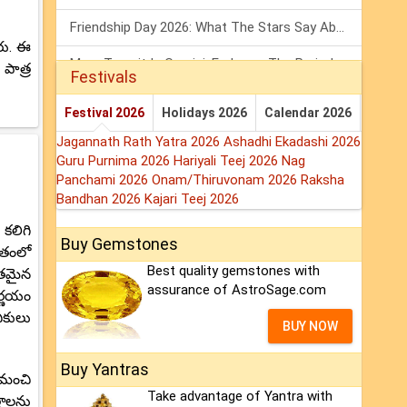
Friendship Day 2026: What The Stars Say About Your Best Friend!
రు. ఈ
Mars Transit In Gemini: Embrace The Period Full Of Energy & Intelligence
పాత్ర
Festivals
Tarot Weekly Horoscope: 2 August To 8 August, 2026
Festival 2026
Holidays 2026
Calendar 2026
Jagannath Rath Yatra 2026
Ashadhi Ekadashi 2026
Guru Purnima 2026
Hariyali Teej 2026
Nag
Panchami 2026
Onam/Thiruvonam 2026
Raksha
Bandhan 2026
Kajari Teej 2026
కలిగి
Buy Gemstones
ితంలో
Best quality gemstones with
ుతమైన
assurance of AstroSage.com
ిర్ణయం
ికులు
BUY NOW
Buy Yantras
 మంచి
Take advantage of Yantra with
రాలను