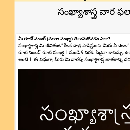
సంఖ్యాశాస్త్ర వార 
మీ రూట్ నంబర్ (మూల సంఖ్య) తెలుసుకోవడం ఎలా?
సంఖ్యాశాస్త్ర మీ జీవితంలో కీలక పాత్ర పోషిస్తుంది. మీరు ఏ న
రూట్ నంబర్. రూట్ సంఖ్య 1 నుండి 9 వరకు ఏదైనా కావచ్చు, 
అంటే 1. ఈ విధంగా, మీరు మీ వారపు సంఖ్యాశాస్త్ర జాతకాన్ని చ