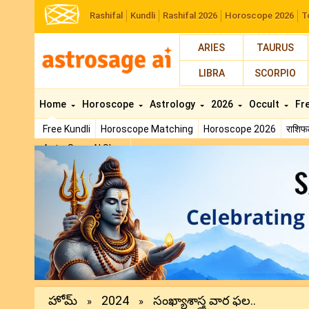
Rashifal
Kundli
Rashifal 2026
Horoscope 2026
T
ARIES
TAURUS
LIBRA
SCORPIO
Home
Horoscope
Astrology
2026
Occult
Fr
Free Kundli
Horoscope Matching
Horoscope 2026
राशि
AstroSage AI Shop
Previous
హోమ్
2024
సంఖ్యాశాస్త్ర వార ఫల..
»
»