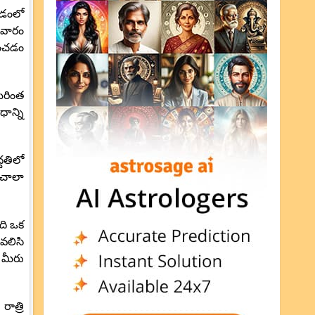
దడంలో
ఈ వారం
ించడం
మరింత
ాన్ని
్దతిలో
 చాలా
ఇది ఒక
వలిసి
 మీరు
ాత్రి