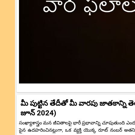
మీ పుట్టిన తేదీతో మీ వారపు జాతకాన్ని తె
జూన్ 2024)
సంఖ్యాశాస్త్రం మన జీవితాలపై భారీ ప్రభావాన్ని చూపుతుంది 
పైన ఉదహరించినట్లుగా, ఒక వ్యక్తి యొక్క రూట్ నంబర్ అతన