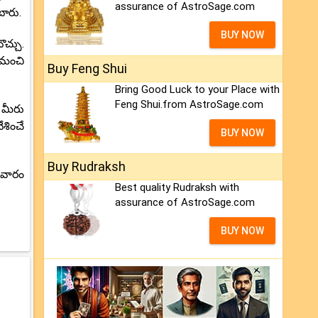
assurance of AstroSage.com
టారు.
BUY NOW
చ్చు.
 మంచి
Buy Feng Shui
Bring Good Luck to your Place with
Feng Shui.from AstroSage.com
 మీరు
శించే
BUY NOW
Buy Rudraksh
 వారం
Best quality Rudraksh with
assurance of AstroSage.com
BUY NOW