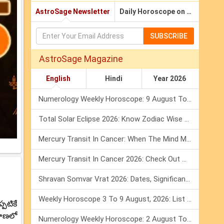
AstroSage Newsletter
Daily Horoscope on Email
SUBSCRIBE
AstroSage Magazine
English
Hindi
Year 2026
Numerology Weekly Horoscope: 9 August To 15 August, 2026
Total Solar Eclipse 2026: Know Zodiac Wise Prediction
Mercury Transit In Cancer: When The Mind Meets The Heart!
Mercury Transit In Cancer 2026: Check Out What It Brings For You
Shravan Somvar Vrat 2026: Dates, Significance & Rituals In August
Weekly Horoscope 3 To 9 August, 2026: List Of Fasts & Festivals
పటికే
వహణలో
Numerology Weekly Horoscope: 2 August To 8 August, 2026