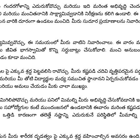
డు గందరగోళాన్ని ఎదురుకోవొచ్చు మరియు ఇది మరింత అభివృద్ది చెం
లి మరియు మంచితనానికి సాక్ష్యామివ్వడానికి నిరీక్షణను కలిగి ఉండాలి. 
దున వారికి దూరంగా ఉండటం మంచిది. మీరు సుదూర ప్రయాణాలను నివార
ష్యామివ్వవొచ్చు, ఈ సమయంలో మీరు వాటిని నివారించాలు. ఈ వారం 
విత భాగస్వామితో కొన్ని సర్దుబాట్లు చేసుకోవాలి. మంచి అనుబంధ
పడం కూడా మంచిది.
ఎక్కువ శ్రద్ద పెట్టవలిసి రావొచ్చు. మీరు కష్టపడి చదివి వృత్తిపరమైన పద
మరియు మీ తోటి విద్యార్థుల మధ్య సముచిత స్థానానని ఏర్పరుచుకోవడం
ం మరియు అమలు చేయడం మీకు చాలా ముఖ్యం.
 మిగిలిపోవొచ్చు మరియు పనిలో మిమల్ని మీరు అభివృద్ది చేసుకోవడానికి 
 మీరు మీ సహోద్యోగుల కంటే ముందంజనలో ఉండటానికి ఈవారం మరింత కష్టపడ
్తిడి కారణంగా తలెత్తే నష్టాన్ని ఎదురుకునే పరిస్థితిలో మీమాల్ని
 మీరు శారీరక దృడత్వం పై ఎక్కువ శ్రద్ద వహించాల్సిన అవసరం ఉంది. ర