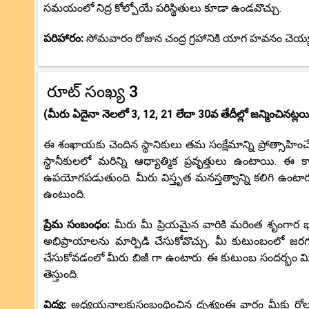
సమయంలో నిద్ర కోల్పోయే పరిస్థితులు కూడా ఉండవొచ్చు.
పరిహారం:
సోమవారం రోజున చంద్ర గ్రహానికి యాగ హవనం చెయ్య
రూట్ సంఖ్య 3
(మీరు ఏదైనా నెలలో 3, 12, 21 లేదా 30వ తేదీల్లో జన్మించినట్లయ
ఈ శంఖాయకు చెందిన స్థానికులు తమ సంక్షేమాన్ని ప్రోత్సాహిం
స్థానీకులలో మరిన్ని ఆధ్యాత్మిక ప్రవృత్తులు ఉంటాయి. ఈ
ఉపయోగపడుతుంది. మీరు విస్తృత మనస్తత్వాన్ని కలిగి ఉం
ఉంటుంది.
ప్రేమ సంబంధం:
మీరు మీ ప్రియమైన వారికి మరింత శృంగార
అభిప్రాయాలను మార్పిడి చేసుకోవొచ్చు. మీ కుటుంబంలో జరగ
చేసుకోవడంలో మీరు బిజీ గా ఉంటారు. ఈ కుటుంబ సందర్భం మ
తెస్తుంది.
విద్య:
అధ్యయనాలకుసంబంధించిన దృశ్యంఈ వారం మీకు రోలర్ కో