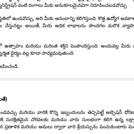
నిస్ట్రేషన్ వంటి రంగాలు మీకు అనుకూలమైనవిగా నిరూపించబడవొచ్చు.
తిలో ఉండవొచ్చు, అది మీకు ఆనందాన్ని కలిగిస్తుంది. కొత్త ఉద్యోగ అవక
ారం చేస్తునట్టు అయితే, మీరు అధిక లాభాలను పొందగల మరొక వ్యాపార
 ఉత్సాహం మరియు మరింత శక్తిని పెంపొందిస్తుంది. అందువల్ల మీరు
ిర్మిత ధైర్యం వల్ల కూడా సాధ్యమవుతుంది.
జపించండి.
ితే)
డవచ్చు మరియు వారికి కొన్ని ఇబ్బందులను తెచ్చిపెట్టే అబ్సెషన్ ధోర
రికి సురక్షితమైన చొరవలకు మరియు వారు సులభంగా కలిగి ఉన్న లక్ష్
ు సరైన ప్రణాళిక మరియు అమలు ద్వారా వారి శ్రేయస్సును పెంచుకుంటారు 