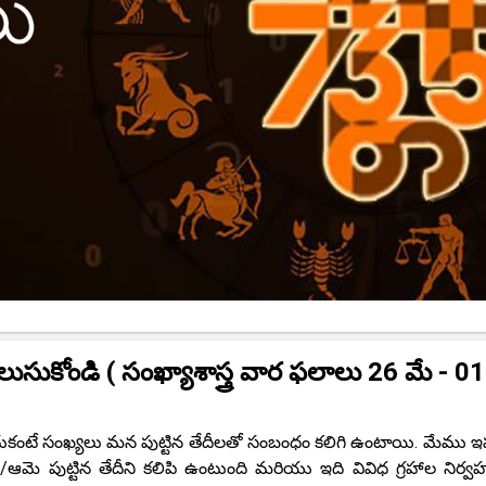
లుసుకోండి ( సంఖ్యాశాస్త్ర వార ఫలాలు 26 మే - 01
ఎందుకంటే సంఖ్యలు మన పుట్టిన తేదీలతో సంబంధం కలిగి ఉంటాయి. మేము ఇప్
ి/ఆమె పుట్టిన తేదీని కలిపి ఉంటుంది మరియు ఇది వివిధ గ్రహాల నిర్