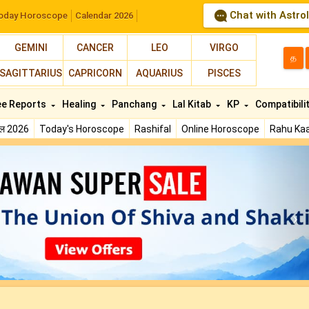
Chat with Astro
oday Horoscope
Calendar 2026
GEMINI
CANCER
LEO
VIRGO
த
SAGITTARIUS
CAPRICORN
AQUARIUS
PISCES
ee Reports
Healing
Panchang
Lal Kitab
KP
Compatibili
फल 2026
Today's Horoscope
Rashifal
Online Horoscope
Rahu Kaa
N