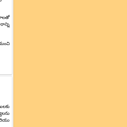
ాశాలతో
ాన్ని
 మంచి
ణులకు
యాలను
మరియు