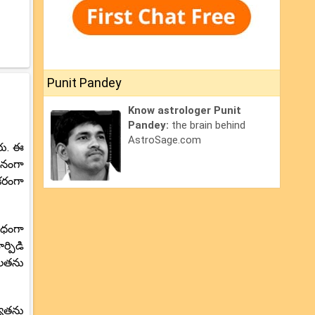
Punit Pandey
Know astrologer Punit
Pandey:
the brain behind
AstroSage.com
రు. ఈ
ానంగా
కరంగా
ిధంగా
్పిడి
ూలతను
్యతను