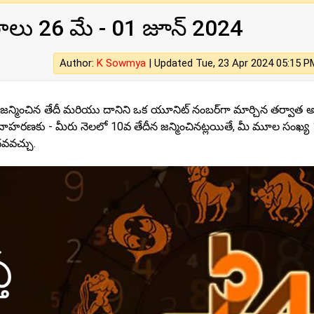
ఫలాలు 26 మే - 01 జూన్ 2024
Author:
K Sowmya
|
Updated Tue, 23 Apr 2024 05:15 P
ెలలో జన్మించిన తేదీ మరియు దానిని ఒక యూనిట్ నంబర్‌గా మార్చిన తర్వాత 
ఉదాహరణకు - మీరు నెలలో 10వ తేదీన జన్మించినట్లయితే, మీ మూల సంఖ్య 
దవవచ్చు.