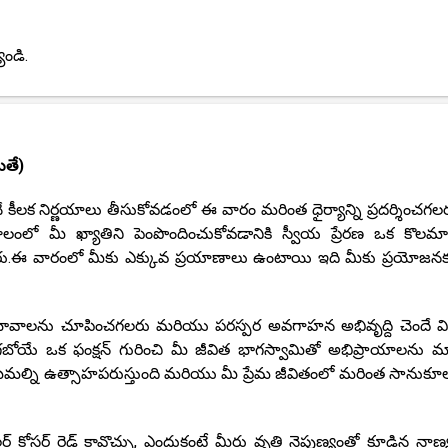
ండి.
ితే)
చే కీలక నిర్ణయాలు తీసుకోవడంలో ఈ వారం మరింత ధైర్యాన్ని ప్రదర్శించగల
 కాలంలో మీ ఖ్యాతిని పెంపొందించుకోవడానికి స్వీయ ప్రేరణ ఒక కొలమ
టారు.ఈ వారంలో మీకు ఎక్కువ ప్రయాణాలు ఉంటాయి ఇది మీకు ప్రయోజన
 భావాలను చూపించగలరు మరియు పరస్పర అవగాహన అభివృద్ది చెందే వ
బోయే ఒక ఫంక్షన్ గురించి మీ జీవిత భాగస్వామితో అభిప్రాయాలను మార
ిమల్ని ఉత్సాహపరుస్తుంది మరియు మీ ప్రేమ జీవితంలో మరింత సానుక
స్టర్ రైడ్ కావొచ్చు, ఎందుకంటే మీరు వృత్తి నైపుణ్యంతో కూడిన నాణ