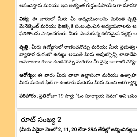
ఆనందిస్తారు మరియు ఇది అత్యంత గుర్తుండిపోయేది గా మారవొచ్చ
విద్య:
ఈ వారంలో మీరు మీ అధ్యయనాలను మరింత వృత్తిపర
మేనేజ్మెంట్ మరియు ఫిజిక్స్ కి సంబంధించిన అధ్యయనాలను అభ
ఫలితాలను సాధించగలరు. మీరు ఎంచుకున్న కటినమైన సబ్జెక్టు లక
వృత్తి
: మీరు ఉద్యోగంలో రాణించవొచ్చు మరియు మీరు ప్రభుత్వ
వ్యాపార రంగంలో ఉనట్టు అయితే మీరు అవుట్సోర్స్ లావాదేవీల 
అవకాశాలు కూడా ఉండవొచ్చు మరియు మీ వైపు అలాంటి చర్య
ఆరోగ్యం:
ఈ వారం మీరు చాలా ఉల్లాసంగా మరియు ఉత్సాహంత
మీరు మరింత ఫిట్ గా ఉంటారు మరియు మీరు మంచి ఆరోగ్యాన్ని 
పరిహారం
: ప్రతిరోజూ 19 సార్లు “ఓం సూర్యాయ నమః” అని జపి
రూట్ సంఖ్య 2
(మీరు ఏదైనా నెలలో 2, 11, 20 లేదా 29వ తేదీల్లో జన్మించినట్లయ