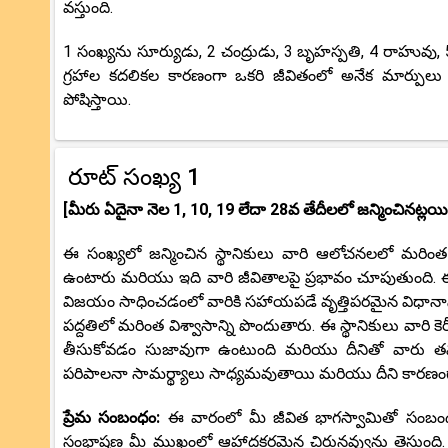
వస్తుంది.
1 సంఖ్యను సూర్యుడు, 2 చంద్రుడు, 3 బృహస్పతి, 4 రాహువు, 
గ్రహాల కదలికల కారణంగా ఒకరి జీవితంలో అనేక మార్పులు
పోషిస్తాయి.
రూట్ సంఖ్య 1
[మీరు ఏదైనా నెల 1, 10, 19 లేదా 28వ తేదీలలో జన్మించినట్లయి
ఈ సంఖ్యలో జన్మించిన స్థానికులు వారి ఆలోచనలలో మరింత 
ఉంటారు మరియు ఇది వారి జీవితాలపై ప్రభావం చూపుతుంది. ఈ
విజయం సాధించడంలో వారికి సహాయపడే వృత్తిపరమైన విధానాన
పద్దతిలో మరింత విశ్వాసాన్ని పొందుతారు. ఈ స్థానికులు వారి క
తీసుకోవడం సుజావుగా ఉంటుంది మరియు దీనితో వారు తమ
పరిపాలనా సామర్థ్యాలు సాధ్యమవుతాయి మరియు దీని కారణం
ప్రేమ సంబంధం:
ఈ వారంలో మీ జీవిత భాగస్వామితో సంబంధ
సంభాషణ మీ ముఖంలో ఆహ్లాదకరమైన చిరునవ్వును తెస్తుంది