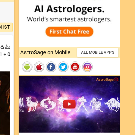
M IST
అది మీ
AstroSage on Mobile
ALL MOBILE APPS
1 + 0