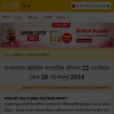
Chat with Astrologer
0
₹
हिन्दी
தமிழ்
తెలుగు
मराठी
More
Previous
Nex
»
»
হোম
2024
সংখ্যাতত্ব জ্যোতিষ স..
সংখ্যাতত্ব জ্যোতিষ সাপ্তাহিক রাশিফল 22 সেপ্টেম্বর
থেকে 28 সেপ্টেম্বর 2024
Author:
Pallabi Pal
|
Updated Wed, 18 Sep 2024 12:49 PM IST
আপনার রুট নম্বর বা মূলাঙ্ক নম্বর কিভাবে জানবেন?
সংখ্যাতত্ত্বের সাপ্তাহিক রাশিফল ​​জানার জন্য নিউমেরোলজি মূলাঙ্কের অনেক গুরুত্ব
রয়েছে। মূলাঙ্ক সংখ্যা ব্যক্তির জীবনে একটি গুরুত্বপূর্ণ সংখ্যা হিসাবে বিবেচিত হয়।