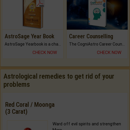
AstroSage Year Book
Career Counselling
AstroSage Yearbook is a channel to fulfill your dreams and destiny.
The CogniAstro Career Counselling Report is the most comprehensive report available on this topic.
CHECK NOW
CHECK NOW
Astrological remedies to get rid of your
problems
Red Coral / Moonga
(3 Carat)
Ward off evil spirits and strengthen