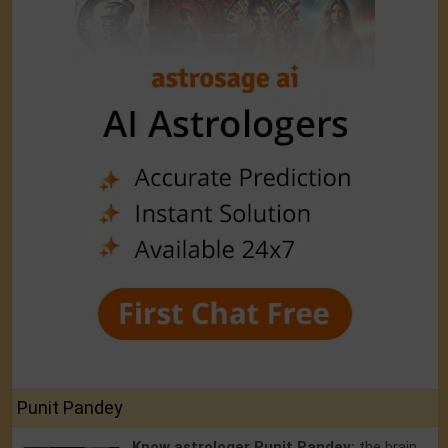
Punit Pandey
Know astrologer Punit Pandey:
the brain