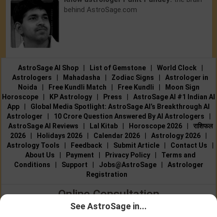
behind AstroSage.com
AstroSage AI Shop
|
List of Gemstone
|
World Clock
|
Astrologers
|
Mahadasha
|
Zodiac Signs
|
Astrologer in
Noida
|
Free Kundli Match
|
Free Kundli
|
Moon Sign
Horoscope
|
KP Astrology
|
Press
|
AstroSage AI #1 Indian AI
App
|
Global Media Spotlight: AstroSage AI’s Breakthrough AI
Astrologer
|
10 Crore Question Answered By AI Astrologers
|
AstroSage AI Reviews
|
Lal Kitab
|
Horoscope 2026
|
राशिफल
2026
|
Holidays 2026
|
Calendar 2026
|
Astrology 2026
|
Astrology Tools
|
Feedback
|
Submit Article
|
Contact Us
|
About Us
|
Payment
|
Privacy Policy
|
Terms and
Conditions
|
Support
|
Jobs@AstroSage
|
Astrologer
Registration
Online Consultation
See AstroSage in...
Talk to Astrologers
|
Chat with Astrologer
|
Online Astrology
Talk To
Chat With