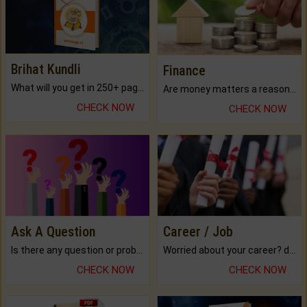
Brihat Kundli
Finance
What will you get in 250+ pages Colored Brihat Kundli.
Are money matters a reason for the dark-circles under your eyes?
CHECK NOW
CHECK NOW
Ask A Question
Career / Job
Is there any question or problem lingering.
Worried about your career? don't know what is.
CHECK NOW
CHECK NOW