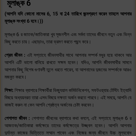
মূলাঙ্ক 6
(আপনি যদি কোনো মাসের 6, 15 বা 24 তারিখে জন্মগ্রহণ করেন তাহলে আপনার
মূলাঙ্ক সংখ্যা 6 হবে।))
মূলাঙ্ক 6 র জাতক/জাতিকারা খুব সৃজনশীল এবং সর্বদা তাদের জীবনে নতুন এবং ভিন্ন
কিছু করতে চায়। এছাড়াও, তারা ভ্রমণ করতে পছন্দ করে।
প্রেম জীবন :
এই সপ্তাহে জীবনসাথীর সাথে আপনার সম্পর্ক মধুর হয়ে থাকবে আর
আপনি এটি ভালো বানিয়ে রাখতে সক্ষম হবেন। যদিও, আপনি জীবনসাথীর সামনে
আপনার কিছু বিশেষ গুণাবলী তুলে ধরতে পারেন, যা আপনাদের দুজনের সম্পর্ককে আরও
মজবুত করবে।
শিক্ষা:
শিক্ষার ব্যাপারে শিক্ষার্থীরা ভিজ্যুয়াল কমিউনিকেশন, সফটওয়্যার টেস্টিং ইত্যাদি
বিষয়ে অধ্যয়নরত তারা এসব বিষয়ে দক্ষতা অর্জন করতে পারবে। এই সময়ে, আপনি যে
কাজই করুন না কেন আপনি শ্রেষ্ঠত্ব অর্জনের চেষ্টা করবেন।
পেশাগত জীবন :
পেশাগত জীবনের ব্যাপারে কথা বললে, এই সপ্তাহে মূলাঙ্ক 6 র
আজতক/জাতিকারা কর্মক্ষেরে তাদের কর্মক্ষেত্রে উজ্জ্বল হবেন। আপনি আপনার
দুর্দান্ত কাজের ভিত্তিতে সম্মান পাবেন এবং নিজের জন্য জীবনে উচ্চ মূল্যবোধ