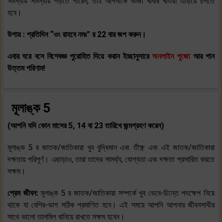
সমস্যায় সমস্যায় পড়তে পারেন, তাই আপনাকে ভাজা খাবার খাওয়া এড়িয়ে চলতে
হবে।
উপায় : প্রতিদিন “ওং রাহবে নমঃ” র 22 বার জপ করুন।
এবার ঘরে বসে বিশেষজ্ঞ পুরোহিত দিয়ে করান ইচ্ছানুসারে
অনলাইন পুজো
আর পান
উত্তম পরিণাম!
মূলাঙ্ক 5
(আপনি যদি কোন মাসের 5, 14 বা 23 তারিখে জন্মগ্রহণ করেন)
মূলাঙ্ক 5 র জাতক/জাতিকারা খুব বুদ্ধিমান এবং তীক্ষ্ণ এবং এই জাতক/জাতিকারা
দক্ষতায় পরিপূর্ণ। এছাড়াও, তারা তাদের সামর্থ্য, যোগ্যতা এবং দক্ষতা প্রসারিত করতে
সক্ষম।
প্রেম জীবন:
মূলাঙ্ক 5 র জাতক/জাতিকারা সম্পর্কে খুব ভেবে-চিন্তে পদক্ষেপ নিয়ে
থাকে যা বেশির-ভাগ সঠিক প্রমাণিত হবে। এই সময়ে আপনি আপনার জীবনসাথীর
সাথে ভালো তালমিল বানিয়ে রাখতে সক্ষম হবেন।