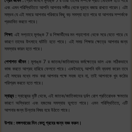
প্রেম জীবন :
প্রেম জীবনে মূলাঙ্ক 7 র তারা তাদের সম্পর্কে প্রতি মোহভঙ্গ হতে পারে
এবং এমন পরিস্থিতিতে আপনি আপনার সঙ্গীর থেকে দূরত্ব বজায় রাখতে পারেন। এটা
সম্ভব যে এই সময়ে আপনার পরিবারে কিছু বড় সমস্যা হতে পারে যা আপনার সম্পর্ককে
প্রভাবিত করতে পারে।
শিক্ষা:
এই সপ্তাহে মূলাঙ্ক 7 র শিক্ষার্থীদের মন পড়াশোনা থেকে সরে যেতে পারে যে
কারণে তাদের উৎসাহে ঘাটতি হতে পারে। এই সময় শিক্ষার ক্ষেত্রে আপনার জন্য
সমস্যার কারন হতে পারে।
পেশাগত জীবন :
মূলাঙ্ক 7 র জাতক/জাতিকাদের কর্মক্ষেত্রে ভাল এবং সঠিকভাবে
কাজ করতে আগ্রহ হারিয়ে ফেলতে পারে। একইভাবে, আপনি যদি ব্যবসা করেন তবে
এই সময়ের মধ্যে লাভ করা আপনার পক্ষে সহজ হবে না, তাই আপনাকে খুব কঠোর
পরিশ্রম করতে হতে পারে।
স্বাস্থ্য :
স্বাস্থ্যের দৃষ্টি থেকে, এই জাতক/জাতিকাদের দুর্বল রোগ প্রতিরোধক ক্ষমতার
কারণে অস্থিরতা এবং হজমের সমস্যায় ভুগতে পারে। এমন পরিস্থিতিতে, এটি
আপনার জন্য চিন্তার বিষয় হয়ে উঠতে পারে।
উপায় : মঙ্গলবারের দিন কেতু গ্রহের জন্য যজ্ঞ করুন।