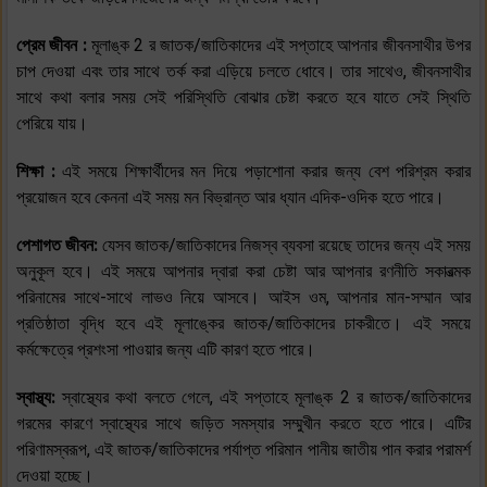
প্রেম জীবন :
মূলাঙ্ক 2 র জাতক/জাতিকাদের এই সপ্তাহে আপনার জীবনসাথীর উপর
চাপ দেওয়া এবং তার সাথে তর্ক করা এড়িয়ে চলতে ধোবে। তার সাথেও, জীবনসাথীর
সাথে কথা বলার সময় সেই পরিস্থিতি বোঝার চেষ্টা করতে হবে যাতে সেই স্থিতি
পেরিয়ে যায়।
শিক্ষা :
এই সময়ে শিক্ষার্থীদের মন দিয়ে পড়াশোনা করার জন্য বেশ পরিশ্রম করার
প্রয়োজন হবে কেননা এই সময় মন বিভ্রান্ত আর ধ্যান এদিক-ওদিক হতে পারে।
পেশাগত জীবন:
যেসব জাতক/জাতিকাদের নিজস্ব ব্যবসা রয়েছে তাদের জন্য এই সময়
অনুকূল হবে। এই সময়ে আপনার দ্বারা করা চেষ্টা আর আপনার রণনীতি সকারত্মক
পরিনামের সাথে-সাথে লাভও নিয়ে আসবে। আইস ওম, আপনার মান-সম্মান আর
প্রতিষ্ঠাতা বৃদ্ধি হবে এই মূলাঙ্কের জাতক/জাতিকাদের চাকরীতে। এই সময়ে
কর্মক্ষেত্রে প্রশংসা পাওয়ার জন্য এটি কারণ হতে পারে।
স্বাস্থ্য:
স্বাস্থ্যের কথা বলতে গেলে, এই সপ্তাহে মূলাঙ্ক 2 র জাতক/জাতিকাদের
গরমের কারণে স্বাস্থ্যের সাথে জড়িত সমস্যার সম্মুখীন করতে হতে পারে। এটির
পরিণামস্বরূপ, এই জাতক/জাতিকাদের পর্যাপ্ত পরিমান পানীয় জাতীয় পান করার পরামর্শ
দেওয়া হচ্ছে।