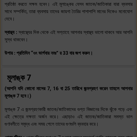
প্রতিষ্ঠা করতে সক্ষম হবেন। এই মূলাঙ্কের যেসব জাতক/জাতিকারা যারা ব্যবসার
সাথে সম্পর্কিত, তারা ব্যবসায় তাদের জায়গা তৈরির পাশাপাশি মানের দিকেও মনোযোগ
দেবে।
স্বাস্থ্য :
স্বাস্থ্যের দিক থেকে এই সপ্তাহে আপনার স্বাস্থ্য ভালো থাকবে আর আপনি
সুস্থ থাকবেন।
উপায় : প্রতিদিন “ওং ভার্গবায় নমঃ” র 33 বার জপ করুন।
মূলাঙ্ক 7
(আপনি যদি কোনো মাসের 7, 16 বা 25 তারিখে জন্মগ্রহণ করেন তাহলে আপনার
মূলাঙ্ক 7 হবে।)
মূলাঙ্ক 7 এ জন্মগ্রহণকারী জাতক/জাতিকাদের গুপ্ত বিজ্ঞানের দিকে ঝুঁকে পড়ে এবং
এই ক্ষেত্রে দক্ষতা অর্জন করে। এছাড়াও এই জাতক/জাতিকারা সমস্ত ভাল
গুণাবলীতে সমৃদ্ধ এবং সময় পেলে তাদের গুণগুলি ব্যবহার করে।