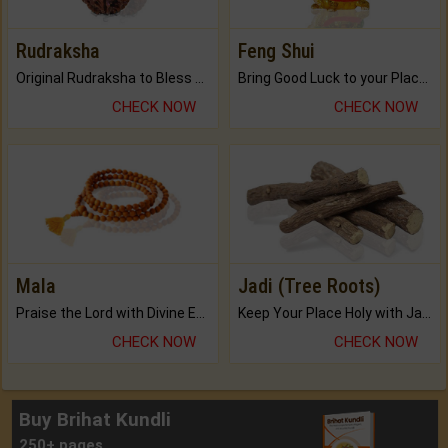
Rudraksha
Feng Shui
Original Rudraksha to Bless Your Way.
Bring Good Luck to your Place with Feng Shui.
CHECK NOW
CHECK NOW
Mala
Jadi (Tree Roots)
Praise the Lord with Divine Energies of Mala.
Keep Your Place Holy with Jadi.
CHECK NOW
CHECK NOW
Buy Brihat Kundli
250+ pages