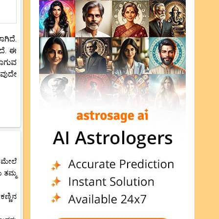
ಗಿದೆ.
ದೆ. ಈ
ವಾಗುವ
ಾವುದೇ
ರ ಮೇಲೆ
ು ತಮ್ಮ
ಣ್ಣಿನ