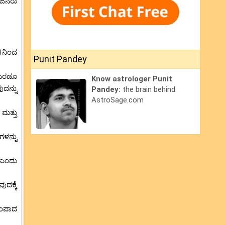
ವ ಜನರು
ಿನಿಂದ
Punit Pandey
 ಎರಡೂ
Know astrologer Punit
ದನ್ನು
Pandey:
the brain behind
AstroSage.com
ಮತ್ತು
ಳನ್ನು
ೆ ಎಂದು
ದಕ್ಕೆ
ತಂಪಾದ