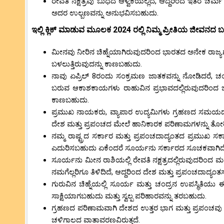
ರೇವತಿ ನಕ್ಷತ್ರವು ಬುಧದ ಆಳ್ವಿಕೆಯಲ್ಲಿದೆ, ಆದ್ದರಿಂದ ಇತರ 
ಅದರ ಉಲ್ಬಣವನ್ನು ಅನುಭವಿಸಬಹುದು.
ಇಲ್ಲಿ ಕ್ಲಿಕ್ ಮಾಡುವ ಮೂಲಕ 2024 ರಲ್ಲಿ ನಿಮ್ಮ ಪ್ರೀತಿಯ ಜೀವನದ ಬಗ್
ಮೀನವು ನೀರಿನ ಚಿಹ್ನೆಯಾಗಿರುವುದರಿಂದ ಭಾರತದ ಅನೇಕ ರಾಜ್
ಬಳಲುತ್ತಿರುವುದನ್ನು ಕಾಣಬಹುದು.
ನಾವು ಏಪ್ರಿಲ್ 8ರಂದು ಸಂಕ್ರಮಣ ಜಾತಕವನ್ನು ನೋಡಿದರೆ, ಚ
ಬರುವ ಆಕಾಶಕಾಯಗಳು ರಾಹುವಿನ ಪ್ರಭಾವದಲ್ಲಿರುವುದರಿಂದ ಜನರ
ಕಾಣಬಹುದು.
ಪ್ರಮುಖ ನಾಯಕರು, ವ್ಯಾಪಾರ ಉದ್ಯಮಿಗಳು ಗ್ರಹಣದ ಸಮಯದಲ್ಲಿ 
ದೇಶ ಮತ್ತು ಪ್ರಪಂಚದ ಮೇಲೆ ಹಾನಿಕಾರಕ ಪರಿಣಾಮಗಳನ್ನು ತೋ
ನಮ್ಮ ರಾಷ್ಟ್ರದ ಸರ್ಕಾರ ಮತ್ತು ಪ್ರಪಂಚದಾದ್ಯಂತದ ಪ್ರಮುಖ ಸ
ಎದುರಿಸಬಹುದು ಏಕೆಂದರೆ ಸೂರ್ಯನು ಸರ್ಕಾರದ ಸೂಚಕವಾಗಿದೆ
ಸೂರ್ಯನು ಮೀನ ರಾಶಿಯಲ್ಲಿ ರೇವತಿ ನಕ್ಷತ್ರದಲ್ಲಿರುವುದರಿಂದ ಮತ್ತ
ನಮಗೆಲ್ಲರಿಗೂ ತಿಳಿದಿದೆ, ಆದ್ದರಿಂದ ದೇಶ ಮತ್ತು ಪ್ರಪಂಚದಾದ್
ಗುರುವಿನ ಚಿಹ್ನೆಯಲ್ಲಿ ಸೂರ್ಯ ಮತ್ತು ಚಂದ್ರನ ಉಪಸ್ಥಿತಿಯು
ಸಾಕ್ಷಿಯಾಗಬಹುದು ಮತ್ತು ಸ್ವಲ್ಪ ಪರಿಹಾರವನ್ನು ತರಬಹುದು.
ಗ್ರಹಣದ ಪರಿಣಾಮವಾಗಿ ದೇಶದ ಉತ್ತರ ಭಾಗ ಮತ್ತು ಪ್ರಪಂಚವು
ಚಳಿಗಾಲದ ವಾತಾವರಣವಿರುತ್ತದೆ.