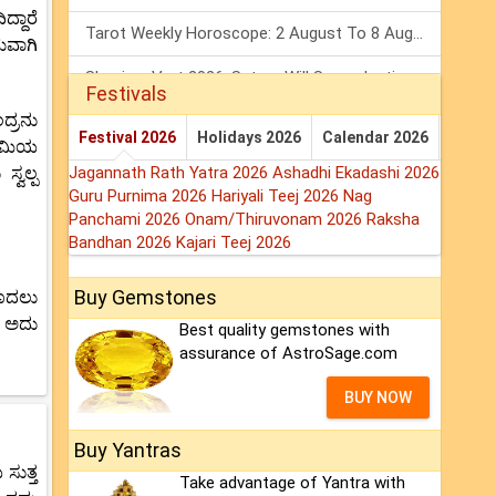
್ದಾರೆ
Tarot Weekly Horoscope: 2 August To 8 August, 2026
ಮವಾಗಿ
Shanivar Vrat 2026: Saturn Will Serve Justice In Sawan Month!
Festivals
ದ್ರನು
Mars Transit In Gemini 2026: Check Out Its Positive & Negative Impact
Festival 2026
Holidays 2026
Calendar 2026
ಭೂಮಿಯ
್ವಲ್ಪ
Jagannath Rath Yatra 2026
Ashadhi Ekadashi 2026
Guru Purnima 2026
Hariyali Teej 2026
Nag
Panchami 2026
Onam/Thiruvonam 2026
Raksha
Bandhan 2026
Kajari Teej 2026
Buy Gemstones
ಮೊದಲು
ಿ ಅದು
Best quality gemstones with
assurance of AstroSage.com
BUY NOW
Buy Yantras
ಸುತ್ತ
Take advantage of Yantra with