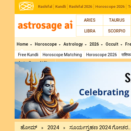
Rashifal
Kundli
Rashifal 2026
Horoscope 2026
T
ARIES
TAURUS
LIBRA
SCORPIO
Home
Horoscope
Astrology
2026
Occult
Fr
Free Kundli
Horoscope Matching
Horoscope 2026
राशि
AstroSage AI Shop
Previous
ಹೋಮ್
2024
ಸೂರ್ಯಗ್ರಹಣ 2024 ಗೋಚರ..
»
»