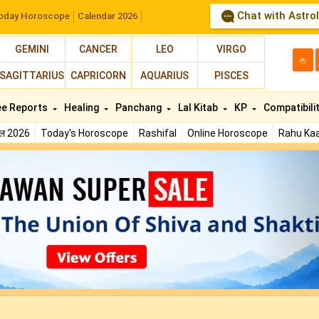
Chat with Astro
oday Horoscope
Calendar 2026
GEMINI
CANCER
LEO
VIRGO
த
SAGITTARIUS
CAPRICORN
AQUARIUS
PISCES
ee Reports
Healing
Panchang
Lal Kitab
KP
Compatibili
फल 2026
Today's Horoscope
Rashifal
Online Horoscope
Rahu Kaa
N