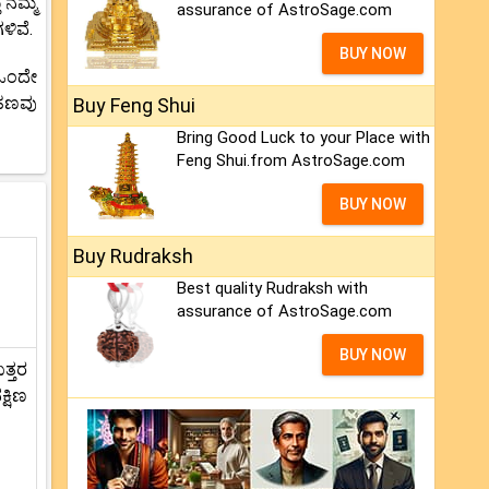
 ನಮ್ಮ
assurance of AstroSage.com
ಳಿವೆ.
BUY NOW
 ಒಂದೇ
ರಹಣವು
Buy Feng Shui
Bring Good Luck to your Place with
Feng Shui.from AstroSage.com
BUY NOW
Buy Rudraksh
Best quality Rudraksh with
assurance of AstroSage.com
BUY NOW
ತ್ತರ
್ಷಿಣ