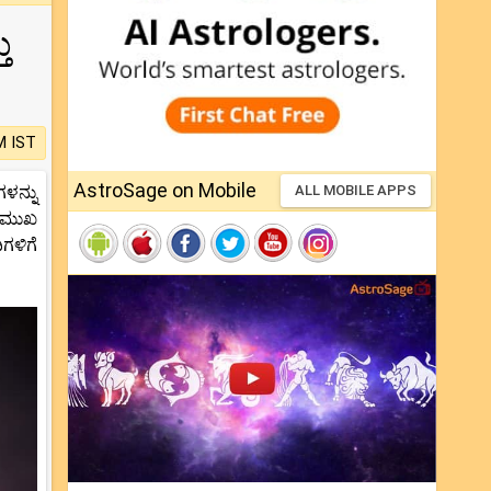
ು
M IST
AstroSage on Mobile
ಳನ್ನು
ALL MOBILE APPS
್ರಮುಖ
ಗಳಿಗೆ