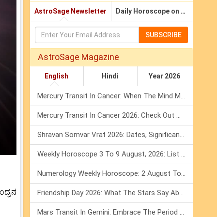
AstroSage Newsletter
Daily Horoscope on Email
SUBSCRIBE
AstroSage Magazine
English
Hindi
Year 2026
Mercury Transit In Cancer: When The Mind Meets The Heart!
Mercury Transit In Cancer 2026: Check Out What It Brings For You
Shravan Somvar Vrat 2026: Dates, Significance & Rituals In August
Weekly Horoscope 3 To 9 August, 2026: List Of Fasts & Festivals
Numerology Weekly Horoscope: 2 August To 8 August, 2026
ಂದ್ರನ
Friendship Day 2026: What The Stars Say About Your Best Friend!
Mars Transit In Gemini: Embrace The Period Full Of Energy & Intelligence