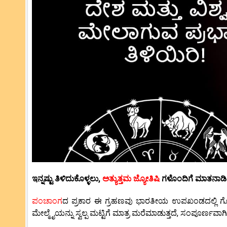
ಇನ್ನಷ್ಟು ತಿಳಿದುಕೊಳ್ಳಲು,
ಅತ್ಯುತ್ತಮ ಜ್ಯೋತಿಷಿ
ಗಳೊಂದಿಗೆ ಮಾತನಾಡಿ
ಪಂಚಾಂಗ
ದ ಪ್ರಕಾರ ಈ ಗ್ರಹಣವು ಭಾರತೀಯ ಉಪಖಂಡದಲ್ಲಿ ಗೋ
ಮೇಲ್ಮೈಯನ್ನು ಸ್ವಲ್ಪ ಮಟ್ಟಿಗೆ ಮಾತ್ರ ಮರೆಮಾಡುತ್ತದೆ, ಸಂಪೂರ್ಣವಾಗಿ 