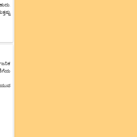
ಹುದು.
ತಷ್ಟು
ವಜನಿಕ
ಣಿಗೆಯ
ೆಳೆಯುವ