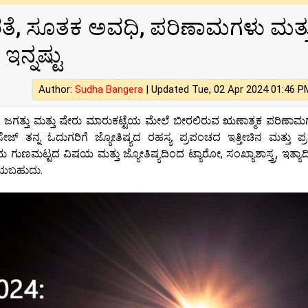
, ಸೂತಕ ಅವಧಿ, ಪರಿಣಾಮಗಳು ಮತ್ತ
ಇನ್ನಷ್ಟು
Author:
Sudha Bangera
|
Updated Tue, 02 Apr 2024 01:46 P
, ಜಗತ್ತು ಮತ್ತು ಷೇರು ಮಾರುಕಟ್ಟೆಯ ಮೇಲೆ ಬೀರಲಿರುವ ಋಣಾತ್ಮಕ ಪರಿಣಾಮಗ
ೇಜ್ ತನ್ನ ಓದುಗರಿಗೆ ಜ್ಯೋತಿಷ್ಯದ ರಹಸ್ಯ ಪ್ರಪಂಚದ ಇತ್ತೀಚಿನ ಮತ್ತು ಪ
ಮ ಗುಣಮಟ್ಟದ ವಿಷಯ ಮತ್ತು ಜ್ಯೋತಿಷ್ಯದಿಂದ ಟ್ಯಾರೋ, ಸಂಖ್ಯಾಶಾಸ್ತ್ರ, ಇತ್ಯಾದಿ
ಡೆಯಬಹುದು.