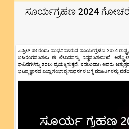
ಸೂರ್ಯಗ್ರಹಣ 2024 ಗೋಚರತೆ
ಏಪ್ರಿಲ್ 08 ರಂದು ಸಂಭವಿಸಲಿರುವ ಸೂರ್ಯಗ್ರಹಣ 2024 ರಾಷ್ಟ್ರ
ಬಹಿರಂಗಪಡಿಸಲು ಈ ಲೇಖನವನ್ನು ಸಿದ್ಧಪಡಿಸಲಾಗಿದೆ. ಆಸ್ಟ್ರೋಸ
ಘಟನೆಗಳನ್ನು ತರಲು ಪ್ರಯತ್ನಿಸುತ್ತದೆ, ಇದರಿಂದಾಗಿ ಅವರು ಅತ್ಯುತ್ತ
ಭವಿಷ್ಯಜ್ಞಾನದ ಎಲ್ಲಾ ಸಂಭಾವ್ಯ ಸಾಧನಗಳ ಬಗ್ಗೆ ಮಾಹಿತಿಗಳನ್ನು ಪ