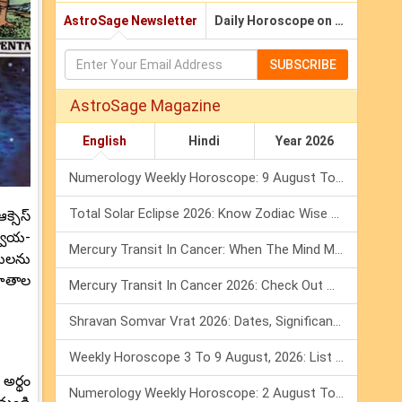
AstroSage Newsletter
Daily Horoscope on Email
SUBSCRIBE
AstroSage Magazine
English
Hindi
Year 2026
Numerology Weekly Horoscope: 9 August To 15 August, 2026
Total Solar Eclipse 2026: Know Zodiac Wise Prediction
క్సెస్
్వీయ-
Mercury Transit In Cancer: When The Mind Meets The Heart!
తులను
రాతాల
Mercury Transit In Cancer 2026: Check Out What It Brings For You
Shravan Somvar Vrat 2026: Dates, Significance & Rituals In August
Weekly Horoscope 3 To 9 August, 2026: List Of Fasts & Festivals
అర్థం
Numerology Weekly Horoscope: 2 August To 8 August, 2026