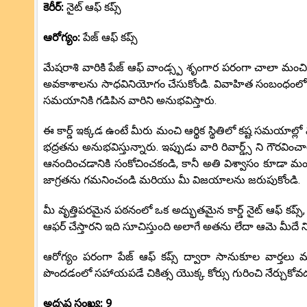
కెరీర్:
నైట్ ఆఫ్ కప్స్
ఆరోగ్యం:
పేజ్ ఆఫ్ కప్స్
మేషరాశి వారికి పేజ్ ఆఫ్ వాండ్స్ప శృంగార పరంగా చాలా మంచ
అవకాశాలను సాధవినియోగం చేసుకోండి. వివాహిత సంబంధంలో
సమయానికి గడిపిన వారిని అనుభవిస్తారు.
ఈ కార్డ్ ఇక్కడ ఉంటే మీరు మంచి ఆర్థిక స్థితిలో కష్ట సమయాల్
భద్రతను అనుభవిస్తున్నారు. ఇప్పుడు వారి రివార్డ్స్ ని గౌర
ఆనందించడానికి సంకోచించకండి, కానీ అతి విశ్వాసం కూడా మం
జాగ్రతను గమనించండి మరియు మీ విజయాలను జరుపుకోండి.
మీ వృత్తిపరమైన పఠనంలో ఒక అద్భుతమైన కార్డ్ నైట్ ఆఫ్ కప్
ఆఫర్ చేస్తారని ఇది సూచిస్తుంది అలాగే అతను లేదా ఆమె మీదే 
ఆరోగ్యం పరంగా పేజ్ ఆఫ్ కప్స్ ద్వారా సానుకూల వార్త
పొందడంలో సహాయపడే చికిత్స యొక్క కోర్సు గురించి నేర్చుకోవడ
అదృష్ట సంఖ్య: 9