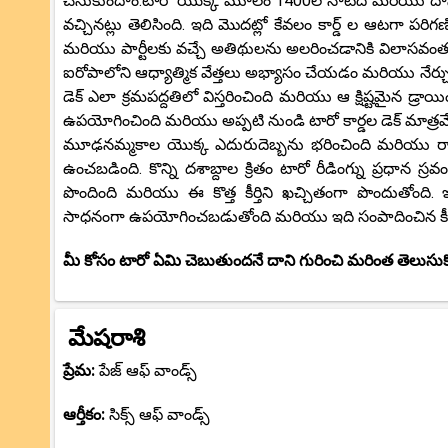
చేసుకుందాం.టారో యొక్క మూలం 1400ల నాటిది మరియు దాని 
వచ్చినట్లు తెలిసింది. ఇది మొదట్లో కేవలం కార్డ్ ల ఆటగా 
మరియు పార్టీలకు వచ్చే అతిథులను అలరించడానికి విలాసవంత
ఐరోపాలోని ఆధ్యాత్మిక వేత్తలు అభ్యాసం చేయడం మరియు నేర్చుక
డెక్ ఎలా క్రమపద్దతిలో విస్తరించింది మరియు ఆ క్షిష్టమైన డ్
ఉపయోగించింది మరియు అప్పటి నుండి టారో కార్డల డెక్ మాత
మూఢనమ్మకాల యొక్క ఎదురుదెబ్బను భరించింది మరియు రాబోయే
ఉంచబడింది. కొన్ని దశాబ్దాల క్రితం టారో రీడింగ్ను ప్రధాన స్రవ
పొందింది మరియు ఈ కొత్త కీర్తిని ఖచ్చితంగా పొందుతోంది.
సాధనంగా ఉపయోగించబడుతోంది మరియు ఇది సంపాదించిన కీర్తి
మీ కోసం టారో ఏమి చెబుతుందనే దాని గురించి మరింత తెలుసుక
మేషరాశి
ప్రేమ:
పేజ్ ఆఫ్ వాండ్స్
ఆర్తీకం:
సిక్స్ ఆఫ్ వాండ్స్