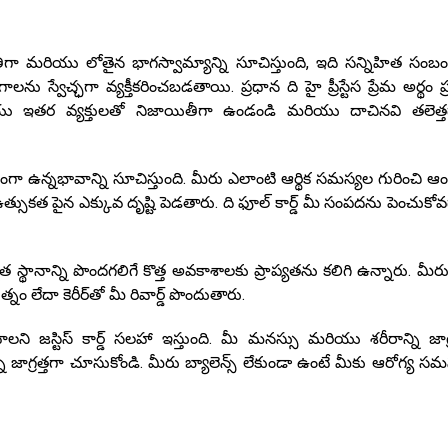
యితీగా మరియు లోతైన భాగస్వామ్యాన్ని సూచిస్తుంది, ఇది సన్నిహిత సంబంధ
ు స్వేచ్ఛగా వ్యక్తీకరించబడతాయి. ప్రధాన ది హై ప్రీస్టేస ప్రేమ అర్థం ప
ఇతర వ్యక్తులతో నిజాయితీగా ఉండండి మరియు దాచినవి తలెత్తడ
ుష్కలంగా ఉన్నభావాన్ని సూచిస్తుంది. మీరు ఎలాంటి ఆర్థిక సమస్యల గురించి 
్సుకత పైన ఎక్కువ దృష్టి పెడతారు. ది ఫూల్ కార్డ్ మీ సంపదను పెంచుకోవ
త స్థానాన్ని పొందగలిగే కొత్త అవకాశాలకు ప్రాప్యతను కలిగి ఉన్నారు. మీరు 
ం లేదా కెరీర్‌తో మీ రివార్డ్ పొందుతారు.
జస్టిస్ కార్డ్ సలహా ఇస్తుంది. మీ మనస్సు మరియు శరీరాన్ని జాగ్ర
 జాగ్రత్తగా చూసుకోండి. మీరు బ్యాలెన్స్ లేకుండా ఉంటే మీకు ఆరోగ్య సమ