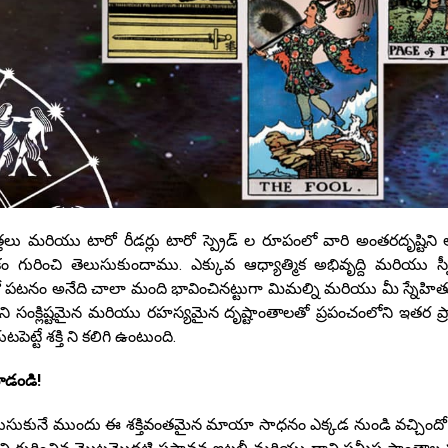
్తలు మరియు టారో రీడర్లు టారో స్ప్రెడ్ ల రూపంలో వారి అంతరదృష్టిని ఆ
గురించి తెలుసుకుందాము. ఎక్కువ ఆధ్యాత్మిక అభివృద్ది మరియు స
ో పటనం అనేది చాలా మంది భావించినట్టుగా మిమల్ని మరియు మీ స్నేహి
క దాని సంక్లిష్టమైన మరియు రహస్యమైన దృష్టాంతాలతో ప్రపంచంలోని ఇతర ప్
టే శక్తి ని కలిగి ఉంటుంది.
లాడండి!
లుసుకునే ముందు ఈ శక్తివంతమైన మాయా సాధనం ఎక్కడ నుండి వచ్చిందో 