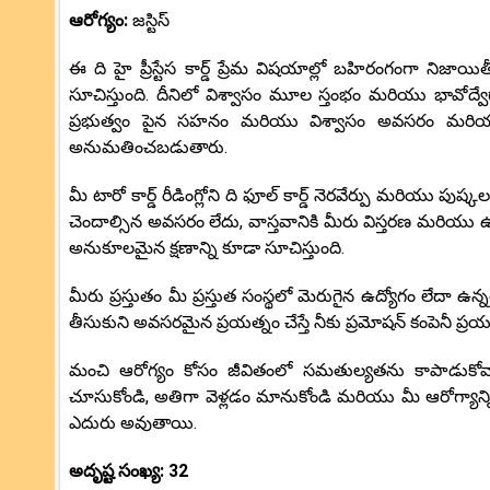
ఆరోగ్యం:
జస్టిస్
ఈ ది హై ప్రీస్టేస కార్డ్ ప్రేమ విషయాల్లో బహిరంగంగా నిజా
సూచిస్తుంది. దీనిలో విశ్వాసం మూల స్తంభం మరియు భావోద్వేగాలన
ప్రభుత్వం పైన సహనం మరియు విశ్వాసం అవసరం మరియు 
అనుమతించబడుతారు.
మీ టారో కార్డ్ రీడింగ్లోని ది ఫూల్ కార్డ్ నెరవేర్పు మరియు ప
చెందాల్సిన అవసరం లేదు, వాస్తవానికి మీరు విస్తరణ మరియు ఉత
అనుకూలమైన క్షణాన్ని కూడా సూచిస్తుంది.
మీరు ప్రస్తుతం మీ ప్రస్తుత సంస్థలో మెరుగైన ఉద్యోగం లేదా ఉన్న
తీసుకుని అవసరమైన ప్రయత్నం చేస్తే నీకు ప్రమోషన్ కంపెనీ ప్రయత్న
మంచి ఆరోగ్యం కోసం జీవితంలో సమతుల్యతను కాపాడుకోవాలని 
చూసుకోండి, అతిగా వెళ్లడం మానుకోండి మరియు మీ ఆరోగ్యాన్ని
ఎదురు అవుతాయి.
అదృష్ట సంఖ్య: 32