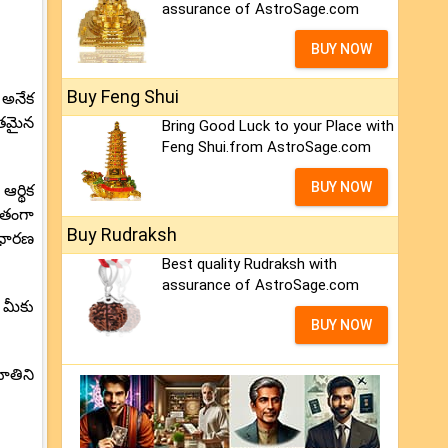
assurance of AstroSage.com
BUY NOW
Buy Feng Shui
 అనేక
ుతమైన
Bring Good Luck to your Place with
Feng Shui.from AstroSage.com
BUY NOW
ఆర్థిక
ితంగా
Buy Rudraksh
ాధారణ
Best quality Rudraksh with
assurance of AstroSage.com
 మీకు
BUY NOW
ూతిని