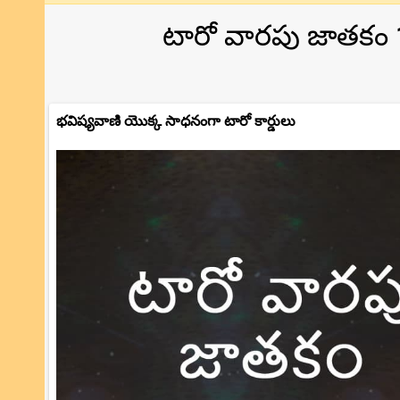
టారో వారపు జాతకం 1 
భవిష్యవాణి యొక్క సాధనంగా టారో కార్డులు