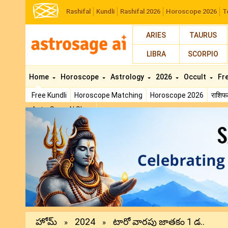
Rashifal
Kundli
Rashifal 2026
Horoscope 2026
T
ARIES
TAURUS
LIBRA
SCORPIO
Home
Horoscope
Astrology
2026
Occult
Fr
Free Kundli
Horoscope Matching
Horoscope 2026
राशि
AstroSage AI Shop
Previous
హోమ్
2024
టారో వారపు జాతకం 1 డ..
»
»