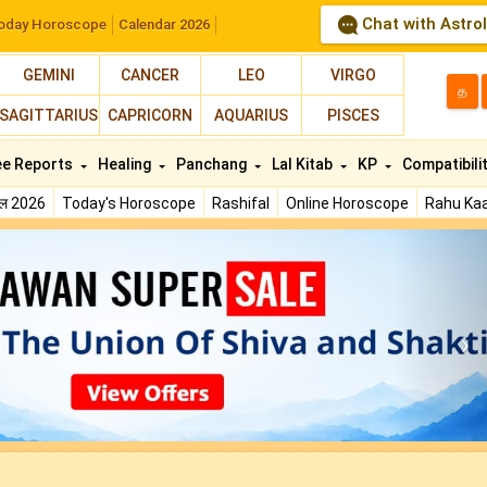
Chat with Astro
oday Horoscope
Calendar 2026
GEMINI
CANCER
LEO
VIRGO
த
SAGITTARIUS
CAPRICORN
AQUARIUS
PISCES
ee Reports
Healing
Panchang
Lal Kitab
KP
Compatibili
फल 2026
Today's Horoscope
Rashifal
Online Horoscope
Rahu Kaa
N