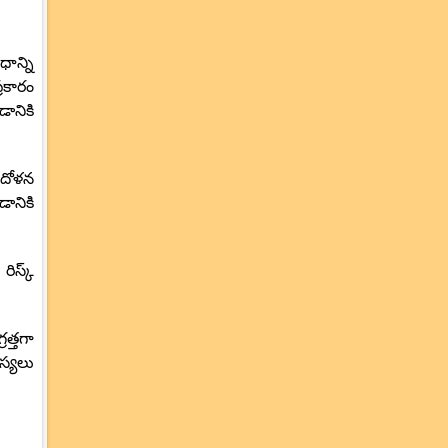
ాన్ని
్రకారం
ానికి
ఆందోళన
డానికి
రిస్క్
త్తగా
స్యలు