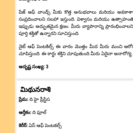
పేజ్ ఆఫ్ వాండ్స్ మీకు కొత్త అనుభవాలు మరియు అవకాశ
సంప్రదించాలని సలహా ఇస్తుంది. విశ్వాసం మరియు ఉత్సాహంత
ఇప్పుడు అద్భుతమైన క్షణం. మీరు వ్యాపారాన్ని ప్రారంభించాలని
పూర్తి శక్తితో ఉన్నారని సూచిస్తుంది.
నైట్ ఆఫ్ పెంటకిల్స్ ఈ వారం మొత్తం మీద మీరు మంచి ఆరోగ
చూపిస్తుంది. ఈ కార్డు శక్తిని చూపుతుంది మీరు ఏదైనా అనార
అదృష్ట సంఖ్య: 3
మిథునరాశి
ప్రేమ:
ది హై ప్రీస్టేస
ఆర్తీకం:
ది ఫూల్
కెరీర్:
ఏస్ ఆఫ్ పెంటకల్స్