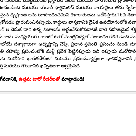
గురించిన మొట్టమొదటి ప్రస్తావన ఇటలీ మరియు దాని సమీప ప్రాంతాల 
పరిగణించబడింది మరియు నోబుల్ ఫ్యామిలిస్ మరియు రాయల్టీలు తమ స్నేహ
మైన దృష్టాంతాలను రూపొందించమని కళాకారులను ఆదేశిస్తారు.16వ శతాబ
ోవడం ప్రారంభించినప్పుడు, కార్డులు వాస్తవానికి దైవిక ఉపయోగంలోకి వచ్
రాయింగ్ ల వెనుక దాగి ఉన్న నిజాలను అర్థంచేసుకోవడానికి వారి సహజమైన శక
్రమే కాదు. మధ్యయుగ కాలంలో టారో మంత్రవిద్యతో సంబంధం కలిగి ఉంది 
 దశాబ్దాలుగా అదృష్టాన్ని చెప్పే ప్రధాన స్రవంతి ప్రపంచం నుండి ద
ంతి రహస్య ప్రపంచంలోకి మళ్లీ ప్రవేశ పెట్టినప్పుడు ఇది ఇప్పుడు మరోసారి కీ
 ఇది మరోసారి భారతదేశంలో మరియు ప్రపంచవ్యాప్తంగా భావిష్యవానికి ప
 మరియు గౌరవానికి ఖచ్చితంగా అర్హమైనది.
ోవడానికి,
ఉత్తమ టారో రీడర్‌లతో
మాట్లాడండి!