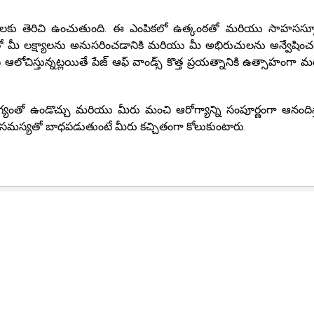
ాలకు తెరిచి ఉంచుతుంది. ఈ ఎంపికలో ఉత్కంఠతో మరియు సాహసస్పూర
ో మీ లక్ష్యాలను అనుసరించడానికి మరియు మీ అభిరుచులను అన్వేషించడ
 ఆలోచిస్తున్నట్లయితే పేజ్ ఆఫ్ వాండ్స్ కొత్త ప్రయత్నానికి ఉత్సాహంగా
్యంతో ఉండొచ్చు మరియు మీరు మంచి ఆరోగ్యాన్ని సంపూర్ణంగా ఆనందిస్
ోగ్య సమస్యతో బాధపడుతుంటే మీరు కచ్చితంగా కోలుకుంటారు.