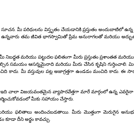
ి సూచన. మీ పరిధులను విస్తృతం చేయడానికి ప్రస్తుతం అందుబాటిలో ఉన్న
 ఉన్నవారు తమ జీవిత భాగస్వామితో ప్రేమ అనురాగలతో మరియు అద్బ
లో మీ నిబద్ధత మరియు పట్టుదల ఫలితంగా మీరు ప్రస్తుతం ప్రశాంతత మరియు 
వించాల్సిన సమయం ఆసన్నమైనాది మరియు మీరు చేసిన కృషిని గుర్తించాలి. మ
చిది కాదు. మీ వస్తువుల పట్ల అజాగ్రత్తగా ఉండడం మంచిది కాదు. ఈ స
స్, ఇది చాలా విజయవంతమైన వ్యాపారవేత్తగా మారే మార్గంలో ఉన్న ఎవరైనా
నిర్మించుకోవడంలో మీకు సహాయం చేస్తారు.
లు మరియు ఫలితాలు అందించబడతాయి. మీరు మొత్తంగా మెరుగైన అనుభ
ం కూడా దీని అర్థం కావచ్చు.