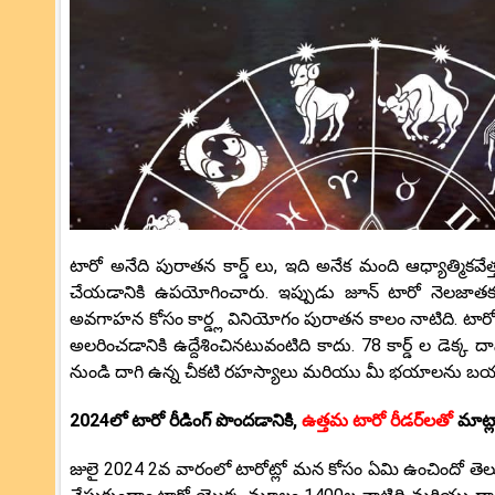
టారో అనేది పురాతన కార్డ్ లు, ఇది అనేక మంది ఆధ్యాత్మికవేత
చేయడానికి ఉపయోగించారు. ఇప్పుడు జూన్ టారో నెలజాతకం 
అవగాహన కోసం కార్డ్ల వినియోగం పురాతన కాలం నాటిది. టార
అలరించడానికి ఉద్దేశించినటువంటిది కాదు. 78 కార్డ్ ల డెక్
నుండి దాగి ఉన్న చీకటి రహస్యాలు మరియు మీ భయాలను బయటపెట్
2024లో టారో రీడింగ్ పొందడానికి,
ఉత్తమ టారో రీడర్‌లతో
మాట్
జులై 2024 2వ వారంలో టారోట్లో మన కోసం ఏమి ఉంచిందో తె