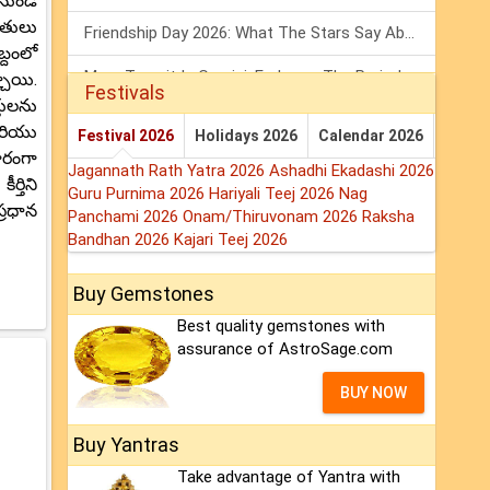
నుండి
ితులు
Friendship Day 2026: What The Stars Say About Your Best Friend!
్దంలో
Mars Transit In Gemini: Embrace The Period Full Of Energy & Intelligence
చాయి.
Festivals
్తులను
Tarot Weekly Horoscope: 2 August To 8 August, 2026
మరియు
Festival 2026
Holidays 2026
Calendar 2026
ూరంగా
Jagannath Rath Yatra 2026
Ashadhi Ekadashi 2026
ర్తిని
Guru Purnima 2026
Hariyali Teej 2026
Nag
్రధాన
Panchami 2026
Onam/Thiruvonam 2026
Raksha
Bandhan 2026
Kajari Teej 2026
Buy Gemstones
Best quality gemstones with
assurance of AstroSage.com
BUY NOW
Buy Yantras
Take advantage of Yantra with