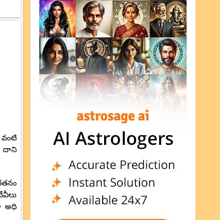
 వంటి
 దాని
ొంగతనం
దేవీలు
ా అధి