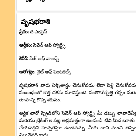
వృషభరాశి
ప్రేమ:
ది ఎంప్రెస్
ఆర్తీకం:
సెవెన్ ఆఫ్ స్వోర్డ్స్
కెరీర్:
పేజ్ ఆఫ్ వాండ్స్
ఆరోగ్యం:
నైట్ ఆఫ్ పెంటకల్స్
వృషభరాశి వారు నిశ్చితార్ధం చేసుకోవడం లేదా పెళ్లి చేసుకో
సంబంధంలో కొత్త దశను సూచిస్తుంది. సంతానోత్పత్తి గర్భం మర
రూపాన్ని గొప్ప శకునం.
ఆర్టిక టారో స్ప్రెడ్‌లోని సెవెన్ ఆఫ్ స్వోర్డ్స్ మీ డబ్బు లావా
మరియు బ్రేకింగ్ ల పట్ల అప్రమత్తంగా ఉండండి. టీవీ మీద బూతు అ
చేయవద్దని హెచ్చరిస్తూ ఉండవచ్చు. మీరు దాని నుంచి తప్పి
విలువైనధి కాదు.