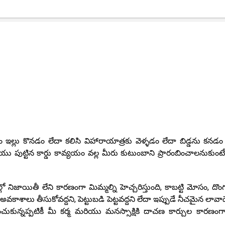
వడం ఇల్లు కొనడం లేదా కలిసి విహారాయాత్రకు వెళ్ళడం లేదా బిడ్డను కనడం
ియు పుట్టిన కార్డు కావ్యయం వల్ల మీరు కుటుంబాని ప్రారంబించాలనుకుంటే
దేవీల్లో నిజాయితీ లేని కారణంగా మిమ్మల్ని హెచ్చరిస్తుంది, కాబట్టి మోసం, ద
వకాశాలు తీసుకోవద్దని, పెట్టుబడి పెట్టవద్దని లేదా ఇప్పుడే నీచమైన లావా
ంచుకున్నప్పటికీ మీ కర్మ మరియు మనస్సాక్షికి దాచణ కార్చుల కారణంగ