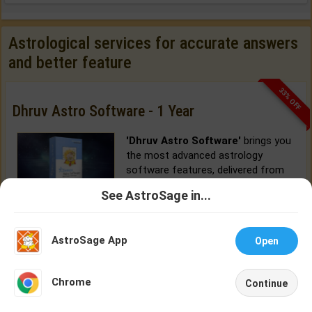
Astrological services for accurate answers
and better feature
33% OFF
Dhruv Astro Software - 1 Year
'Dhruv Astro Software'
brings you
the most advanced astrology
software features, delivered from
Cloud.
See AstroSage in...
Talk To
Chat With
BUY NOW
Astrologer
Astrologer
AstroSage App
Open
NEW
Chrome
Continue
Home
Shop
Call
Chat
Account